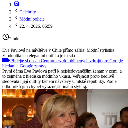
Celebrity
Módní policie
22. 4. 2026, 06:59
2 min
Eva Pavlová na návštěvě v Chile přímo zářila: Módní stylistka
zhodnotila její elegantní outfit a je to síla
Přidejte si obsah Centrum.cz do oblíbených zdrojů pro Google
hledání a Google zprávy
První dáma Eva Pavlová patří k nejsledovanějším ženám v zemi, a
to zejména z hlediska módního vkusu. Veřejnost proto bedlivě
sledovala i její outfity během návštěvy Chilské republiky. Podle
odborníků jim chyběl výraznější finální styling.