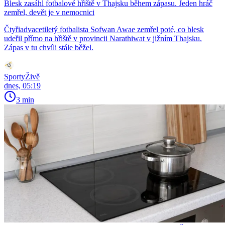
Blesk zasáhl fotbalové hřiště v Thajsku během zápasu. Jeden hráč
zemřel, devět je v nemocnici
Čtyřiadvacetiletý fotbalista Sofwan Awae zemřel poté, co blesk
udeřil přímo na hřiště v provincii Narathiwat v jižním Thajsku.
Zápas v tu chvíli stále běžel.
SportyŽivě
dnes, 05:19
3 min