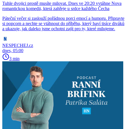
Tuhle dvojici prostě musíte milovat. Dnes ve 20:20 vytáhne Nova
romantickou komedii, která zahřeje u srdce každého Čecha
Páteční večer si zaslouží pořádnou porci emocí a humoru. Připravte
si popcorn a nechte se vtáhnout do příběhu, který baví tisíce diváků
a ukazuje, jak daleko jsme ochotni zajít pro ty, které milujeme.
NESPECHEJ.cz
dnes, 05:00
3 min