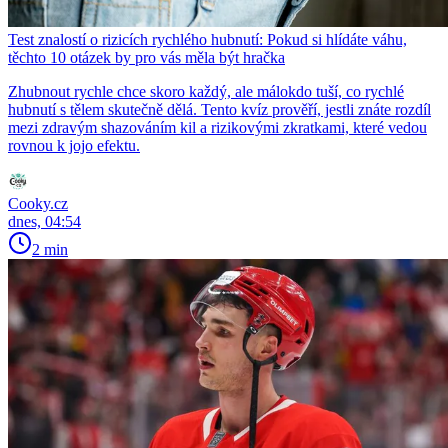
Test znalostí o rizicích rychlého hubnutí: Pokud si hlídáte váhu,
těchto 10 otázek by pro vás měla být hračka
Zhubnout rychle chce skoro každý, ale málokdo tuší, co rychlé
hubnutí s tělem skutečně dělá. Tento kvíz prověří, jestli znáte rozdíl
mezi zdravým shazováním kil a rizikovými zkratkami, které vedou
rovnou k jojo efektu.
Cooky.cz
dnes, 04:54
2 min