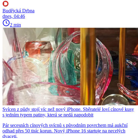
Budějcká Drbna
dnes, 04:46
2 min
Svícen z půdy stojí víc než nový iPhone. Sběratelé loví cínové kusy
s jedním typem patiny, která se nedá napodobit
Pár secesních cínových svícnů s původním povrchem má aukční
odhad přes 50 tisíc korun. Nový iPhone 16 startuje na necelých
dvaceti.