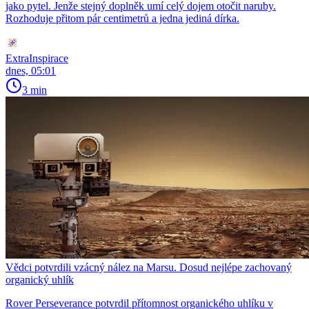
jako pytel. Jenže stejný doplněk umí celý dojem otočit naruby.
Rozhoduje přitom pár centimetrů a jedna jediná dírka.
ExtraInspirace
dnes, 05:01
3 min
Vědci potvrdili vzácný nález na Marsu. Dosud nejlépe zachovaný
organický uhlík
Rover Perseverance potvrdil přítomnost organického uhlíku v