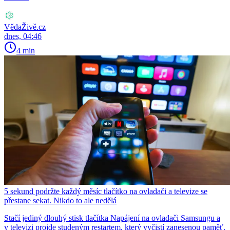
VědaŽivě.cz
dnes, 04:46
4 min
5 sekund podržte každý měsíc tlačítko na ovladači a televize se
přestane sekat. Nikdo to ale nedělá
Stačí jediný dlouhý stisk tlačítka Napájení na ovladači Samsungu a
v televizi projde studeným restartem, který vyčistí zanesenou paměť.