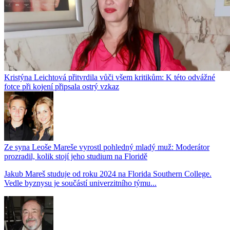
Kristýna Leichtová přitvrdila vůči všem kritikům: K této odvážné
fotce při kojení připsala ostrý vzkaz
Ze syna Leoše Mareše vyrostl pohledný mladý muž: Moderátor
prozradil, kolik stojí jeho studium na Floridě
Jakub Mareš studuje od roku 2024 na Florida Southern College.
Vedle byznysu je součástí univerzitního týmu...