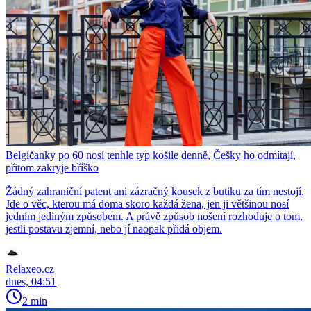
Belgičanky po 60 nosí tenhle typ košile denně, Češky ho odmítají,
přitom zakryje bříško
Žádný zahraniční patent ani zázračný kousek z butiku za tím nestojí.
Jde o věc, kterou má doma skoro každá žena, jen ji většinou nosí
jedním jediným způsobem. A právě způsob nošení rozhoduje o tom,
jestli postavu zjemní, nebo jí naopak přidá objem.
Relaxeo.cz
dnes, 04:51
2 min