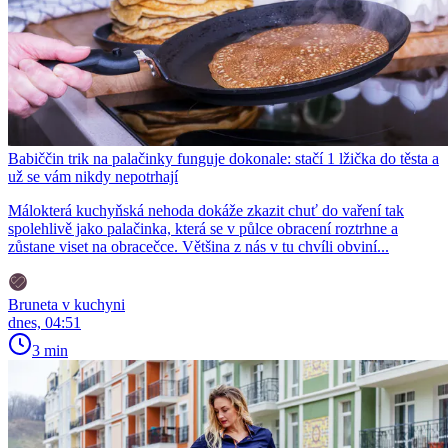
Babiččin trik na palačinky funguje dokonale: stačí 1 lžička do těsta a
už se vám nikdy nepotrhají
Málokterá kuchyňská nehoda dokáže zkazit chuť do vaření tak
spolehlivě jako palačinka, která se v půlce obracení roztrhne a
zůstane viset na obracečce. Většina z nás v tu chvíli obviní...
Bruneta v kuchyni
dnes, 04:51
3 min