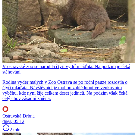
V ostravské zoo se narodila čtyři vydří mláďata. Na podzim je čeká
stěhování
Rodina vyder malých v Zoo Ostrava se po roční pauze rozrostla o
čtyři mláďata. Návštěvníci je mohou zahlédnout ve venkovním
výběhu, kde nyní žije celkem deset jedinců. Na podzim však čeká
celý chov zásadní změna.
Ostravská Drbna
dnes, 05:12
2 min