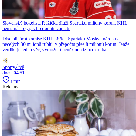
Slovenský hokejista Růžička dluží Spartaku miliony korun. KHL
nemá nástroj, jak ho donutit zaplatit
Disciplinární komise KHL přiřkla Spartaku Moskva nárok na
necelých 30 milionů rublů, v přepočtu přes 8 milionů korun. Jenže
verdikt je jedna věc, vymožení peněz od cizince druhá.
SportyŽivě
dnes, 04:51
3 min
Reklama