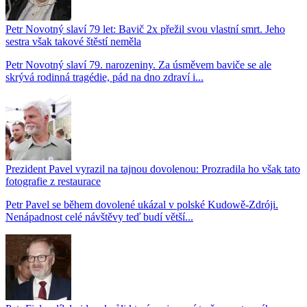
Petr Novotný slaví 79 let: Bavič 2x přežil svou vlastní smrt. Jeho
sestra však takové štěstí neměla
Petr Novotný slaví 79. narozeniny. Za úsměvem baviče se ale
skrývá rodinná tragédie, pád na dno zdraví i...
Prezident Pavel vyrazil na tajnou dovolenou: Prozradila ho však tato
fotografie z restaurace
Petr Pavel se během dovolené ukázal v polské Kudowě-Zdróji.
Nenápadnost celé návštěvy teď budí větší...