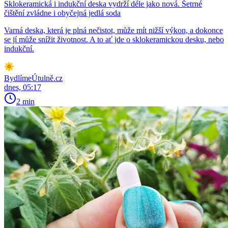
Sklokeramická i indukční deska vydrží déle jako nová. Šetrné
čištění zvládne i obyčejná jedlá soda
Varná deska, která je plná nečistot, může mít nižší výkon, a dokonce
se jí může snížit životnost. A to ať jde o sklokeramickou desku, nebo
indukční.
BydlímeÚtulně.cz
dnes, 05:17
2 min