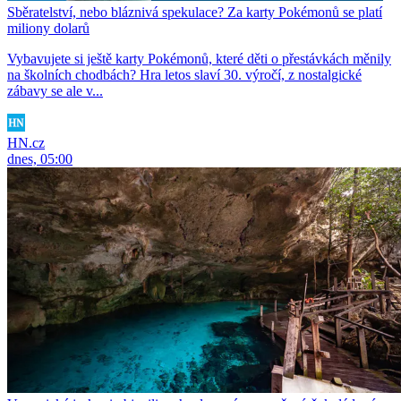
Sběratelství, nebo bláznivá spekulace? Za karty Pokémonů se platí
miliony dolarů
Vybavujete si ještě karty Pokémonů, které děti o přestávkách měnily
na školních chodbách? Hra letos slaví 30. výročí, z nostalgické
zábavy se ale v...
HN.cz
dnes, 05:00