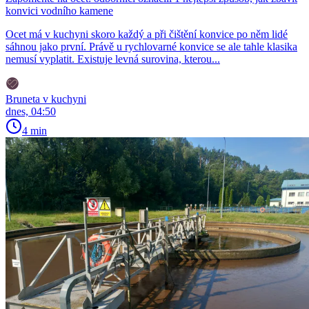
konvici vodního kamene
Ocet má v kuchyni skoro každý a při čištění konvice po něm lidé
sáhnou jako první. Právě u rychlovarné konvice se ale tahle klasika
nemusí vyplatit. Existuje levná surovina, kterou...
Bruneta v kuchyni
dnes, 04:50
4 min