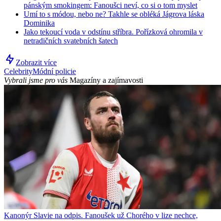
pánským smokingem: Fanoušci neví, co si o tom myslet
Umí to s módou, nebo ne? Takhle se obléká Jágrova láska
Dominika
Jako tekoucí voda v odstínu stříbra. Pořízková ohromila v
netradičních svatebních šatech
Zobrazit více
Celebrity
Módní policie
Vybrali jsme pro vás
Magazíny a zajímavosti
Kanonýr Slavie na odpis. Fanoušek už Chorého v lize nechce,