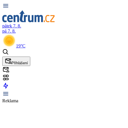
pátek 7. 8.
pá 7. 8.
19°C
Přihlášení
Reklama