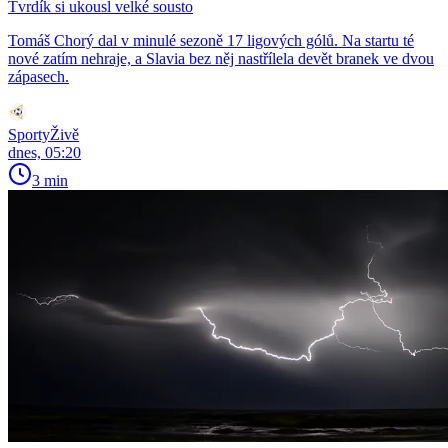
Tvrdík si ukousl velké sousto
Tomáš Chorý dal v minulé sezoně 17 ligových gólů. Na startu té
nové zatím nehraje, a Slavia bez něj nastřílela devět branek ve dvou
zápasech.
SportyŽivě
dnes, 05:20
3 min