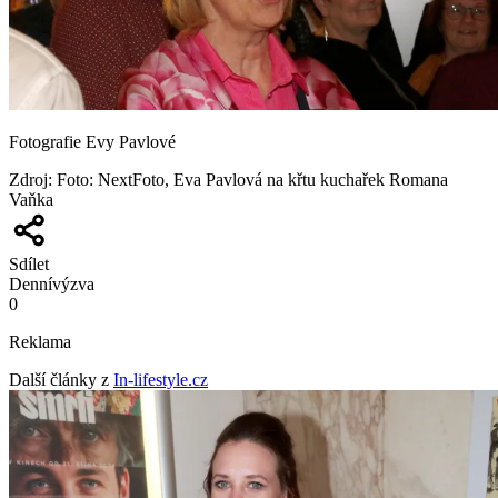
Fotografie Evy Pavlové
Zdroj
:
Foto: NextFoto, Eva Pavlová na křtu kuchařek Romana
Vaňka
Sdílet
Denní
výzva
0
Reklama
Další články z
In-lifestyle.cz