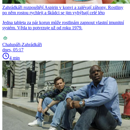
Zahrádkáři rozpouštějí Aspirin v konvi a zalévají záhony. Rostliny
po něm rostou rychleji a škůdci se jim vyhýbají celé léto
Jedna tableta za pár korun může rostlinám zapnout vlastní imunitní
systém. Věda to potvrzuje už od roku 1979.
Chalupáři-Zahrádkáři
dnes, 05:17
4 min