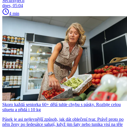
Securitytech
dnes, 05:04
4 min
Skoro každá seniorka 60+ dělá tuhle chybu s pásky. Rozbije celou
siluetu a přidá i 10 kg
Pásek je asi nejlevnější způsob, jak dát oblečení tvar. Právě proto po
něm ženy po šedesátce sahají, když jim šaty nebo tunika visí na těle