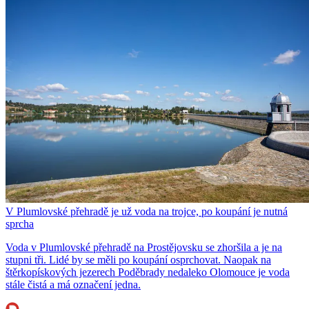
V Plumlovské přehradě je už voda na trojce, po koupání je nutná
sprcha
Voda v Plumlovské přehradě na Prostějovsku se zhoršila a je na
stupni tři. Lidé by se měli po koupání osprchovat. Naopak na
štěrkopískových jezerech Poděbrady nedaleko Olomouce je voda
stále čistá a má označení jedna.