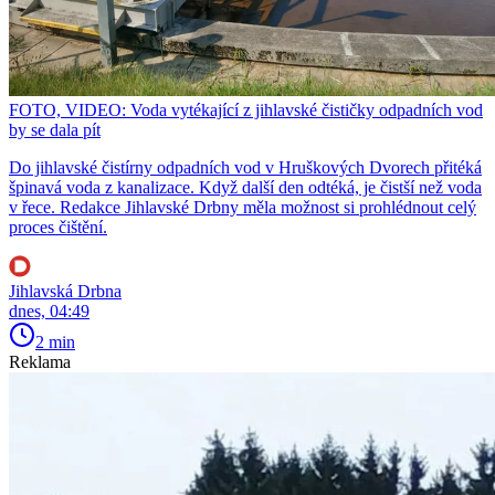
FOTO, VIDEO: Voda vytékající z jihlavské čističky odpadních vod
by se dala pít
Do jihlavské čistírny odpadních vod v Hruškových Dvorech přitéká
špinavá voda z kanalizace. Když další den odtéká, je čistší než voda
v řece. Redakce Jihlavské Drbny měla možnost si prohlédnout celý
proces čištění.
Jihlavská Drbna
dnes, 04:49
2 min
Reklama