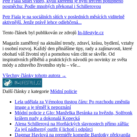
Petr Fiala sdílel video, kvůli kterému je nyní terčem potupného
posměchu: Podle mnohých překonal i Schillerovou
Petr Fiala je na sociálních sítích v posledních měsících viditelně
aktivnější. Jenže právě lehce odlehčená...
Tento článek byl publikován ze zdrojů
In-lifestyle.cz
Magazín zaměřený na aktuální trendy, zdraví, krásu, bydlení, vztahy
i osobní rozvoj. Každý den přinášíme tipy, rady a zajímavosti, které
obohatí váš životní styl a pomohou vám cítit se skvěle. Od
inspirativních příběhů a praktických návodů po novinky ze světa
módy a zdravého životního stylu – vše...
Všechny články tohoto autora →
Další články z kategorie
Módní policie
Lela udělala za Vémolou tlustou čáru: Po rozchodu změnila
image a je téměř k nepoznání
Módní policie z Glo: Manželka Beránka za hvězdu, Solfronk
králem nudy a dokonalá Kopecká
Alena Schillerová na Horňáckých slavnostech přímo zářila:
Za její nádherný outfit jí lichotí i odpůrci
Dagmar Havlová na premiéře komedie Bardotky překvapila