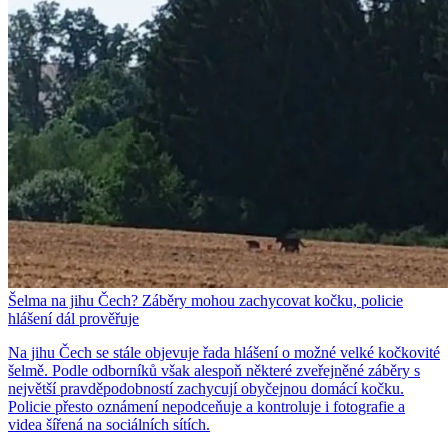
Šelma na jihu Čech? Záběry mohou zachycovat kočku, policie
hlášení dál prověřuje
Na jihu Čech se stále objevuje řada hlášení o možné velké kočkovité
šelmě. Podle odborníků však alespoň některé zveřejněné záběry s
největší pravděpodobností zachycují obyčejnou domácí kočku.
Policie přesto oznámení nepodceňuje a kontroluje i fotografie a
videa šířená na sociálních sítích.