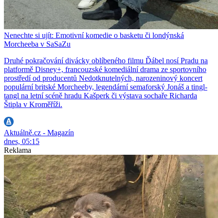
Nenechte si ujít: Emotivní komedie o basketu či londýnská
Morcheeba v SaSaZu
Druhé pokračování divácky oblíbeného filmu Ďábel nosí Pradu na
platformě Disney+, francouzské komediální drama ze sportovního
prostředí od producentů Nedotknutelných, narozeninový koncert
populární britské Morcheeby, legendární semaforský Jonáš a tingl-
tangl na letní scéně hradu Kašperk či výstava sochaře Richarda
Štipla v Kroměříži.
Aktuálně.cz - Magazín
dnes, 05:15
Reklama