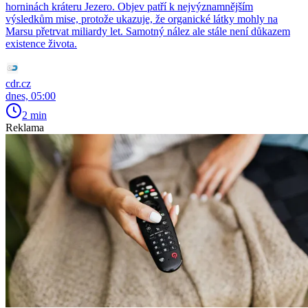
horninách kráteru Jezero. Objev patří k nejvýznamnějším
výsledkům mise, protože ukazuje, že organické látky mohly na
Marsu přetrvat miliardy let. Samotný nález ale stále není důkazem
existence života.
cdr.cz
dnes, 05:00
2 min
Reklama