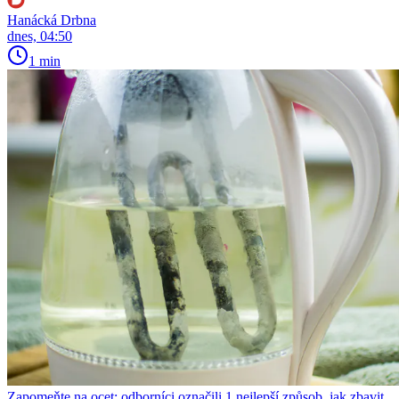
Hanácká Drbna
dnes, 04:50
1 min
Zapomeňte na ocet: odborníci označili 1 nejlepší způsob, jak zbavit