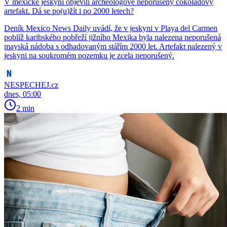
V mexické jeskyni objevili archeologové neporušený čokoládový
artefakt. Dá se po(u)žít i po 2000 letech?
Deník Mexico News Daily uvádí, že v jeskyni v Playa del Carmen
poblíž karibského pobřeží jižního Mexika byla nalezena neporušená
mayská nádoba s odhadovaným stářím 2000 let. Artefakt nalezený v
jeskyni na soukromém pozemku je zcela neporušený.
NESPECHEJ.cz
dnes, 05:00
2 min