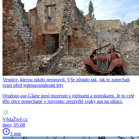
Vesnice, kterou nikdo neopravil. Vše zůstalo tak, jak to zanechali
vrazi před jedenaosmdesáti lety
Oradour-sur-Glane není muzeum s vitrínami a popiskami. Je to celé
tělo obce ponechané v rozvratu: zrezivělé vraky aut na silnici.
VědaŽivě.cz
dnes, 05:08
3 min