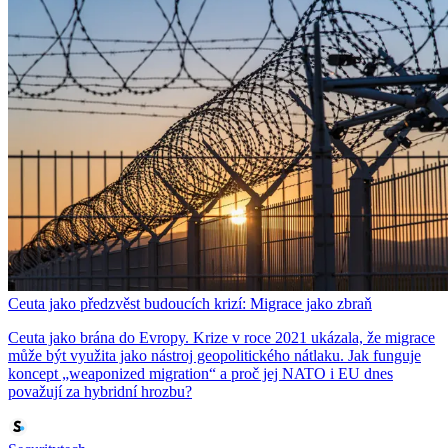
Ceuta jako předzvěst budoucích krizí: Migrace jako zbraň
Ceuta jako brána do Evropy. Krize v roce 2021 ukázala, že migrace
může být využita jako nástroj geopolitického nátlaku. Jak funguje
koncept „weaponized migration“ a proč jej NATO i EU dnes
považují za hybridní hrozbu?