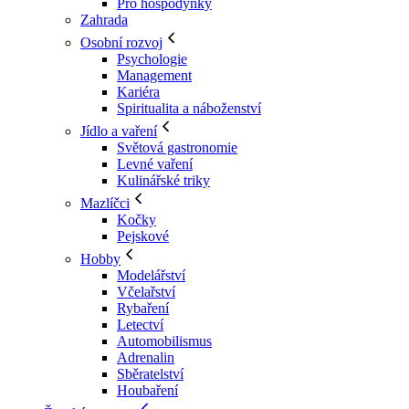
Pro hospodyňky
Zahrada
Osobní rozvoj
Psychologie
Management
Kariéra
Spiritualita a náboženství
Jídlo a vaření
Světová gastronomie
Levné vaření
Kulinářské triky
Mazlíčci
Kočky
Pejskové
Hobby
Modelářství
Včelařství
Rybaření
Letectví
Automobilismus
Adrenalin
Sběratelství
Houbaření