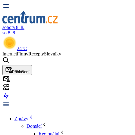
sobota 8. 8.
so 8. 8.
24°C
Internet
Firmy
Recepty
Slovníky
Přihlášení
Zprávy
Domácí
Regionální