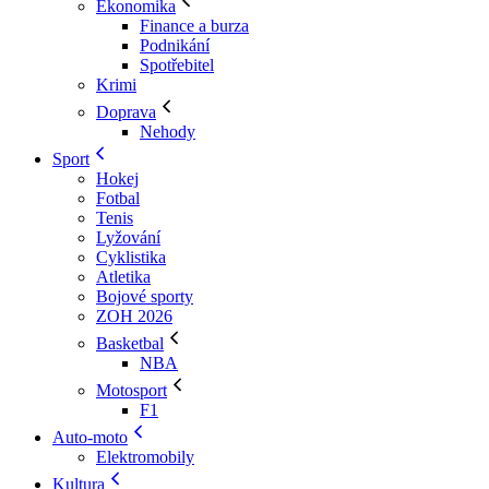
Ekonomika
Finance a burza
Podnikání
Spotřebitel
Krimi
Doprava
Nehody
Sport
Hokej
Fotbal
Tenis
Lyžování
Cyklistika
Atletika
Bojové sporty
ZOH 2026
Basketbal
NBA
Motosport
F1
Auto-moto
Elektromobily
Kultura