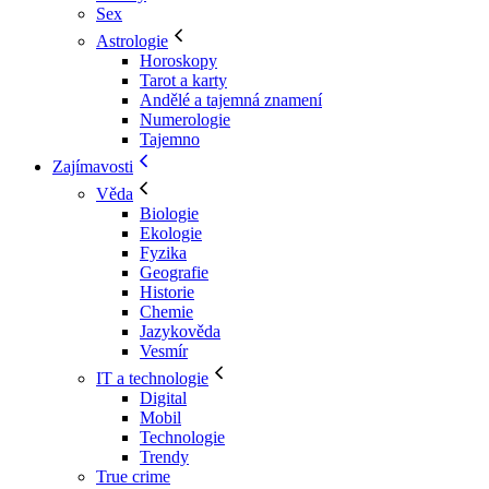
Sex
Astrologie
Horoskopy
Tarot a karty
Andělé a tajemná znamení
Numerologie
Tajemno
Zajímavosti
Věda
Biologie
Ekologie
Fyzika
Geografie
Historie
Chemie
Jazykověda
Vesmír
IT a technologie
Digital
Mobil
Technologie
Trendy
True crime