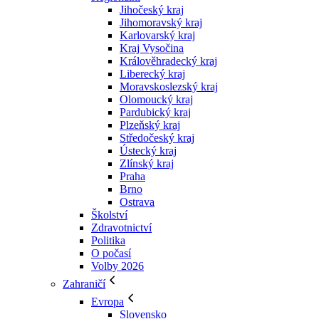
Jihočeský kraj
Jihomoravský kraj
Karlovarský kraj
Kraj Vysočina
Králověhradecký kraj
Liberecký kraj
Moravskoslezský kraj
Olomoucký kraj
Pardubický kraj
Plzeňský kraj
Středočeský kraj
Ústecký kraj
Zlínský kraj
Praha
Brno
Ostrava
Školství
Zdravotnictví
Politika
O počasí
Volby 2026
Zahraničí
Evropa
Slovensko