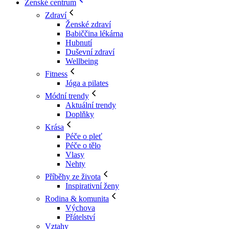
Ženské centrum
Zdraví
Ženské zdraví
Babiččina lékárna
Hubnutí
Duševní zdraví
Wellbeing
Fitness
Jóga a pilates
Módní trendy
Aktuální trendy
Doplňky
Krása
Péče o pleť
Péče o tělo
Vlasy
Nehty
Příběhy ze života
Inspirativní ženy
Rodina & komunita
Výchova
Přátelství
Vztahy