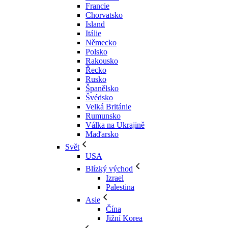
Francie
Chorvatsko
Island
Itálie
Německo
Polsko
Rakousko
Řecko
Rusko
Španělsko
Švédsko
Velká Británie
Rumunsko
Válka na Ukrajině
Maďarsko
Svět
USA
Blízký východ
Izrael
Palestina
Asie
Čína
Jižní Korea