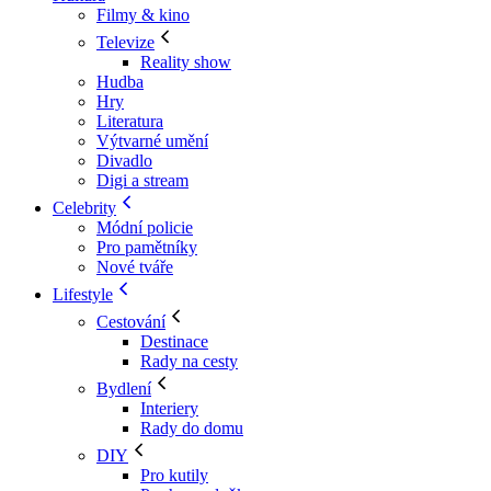
Filmy & kino
Televize
Reality show
Hudba
Hry
Literatura
Výtvarné umění
Divadlo
Digi a stream
Celebrity
Módní policie
Pro pamětníky
Nové tváře
Lifestyle
Cestování
Destinace
Rady na cesty
Bydlení
Interiery
Rady do domu
DIY
Pro kutily