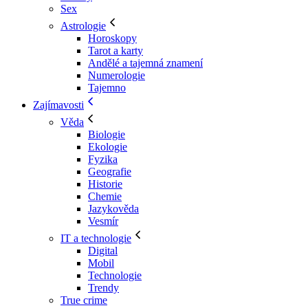
Sex
Astrologie
Horoskopy
Tarot a karty
Andělé a tajemná znamení
Numerologie
Tajemno
Zajímavosti
Věda
Biologie
Ekologie
Fyzika
Geografie
Historie
Chemie
Jazykověda
Vesmír
IT a technologie
Digital
Mobil
Technologie
Trendy
True crime