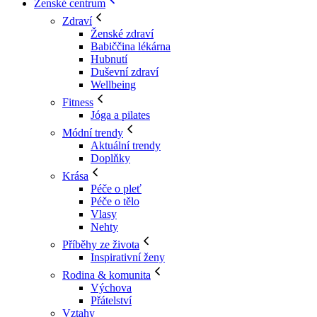
Ženské centrum
Zdraví
Ženské zdraví
Babiččina lékárna
Hubnutí
Duševní zdraví
Wellbeing
Fitness
Jóga a pilates
Módní trendy
Aktuální trendy
Doplňky
Krása
Péče o pleť
Péče o tělo
Vlasy
Nehty
Příběhy ze života
Inspirativní ženy
Rodina & komunita
Výchova
Přátelství
Vztahy