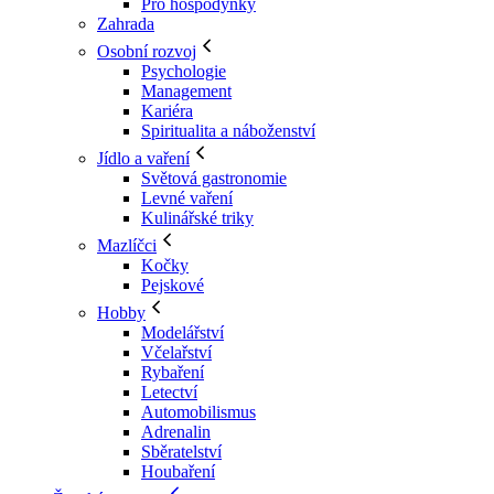
Pro hospodyňky
Zahrada
Osobní rozvoj
Psychologie
Management
Kariéra
Spiritualita a náboženství
Jídlo a vaření
Světová gastronomie
Levné vaření
Kulinářské triky
Mazlíčci
Kočky
Pejskové
Hobby
Modelářství
Včelařství
Rybaření
Letectví
Automobilismus
Adrenalin
Sběratelství
Houbaření