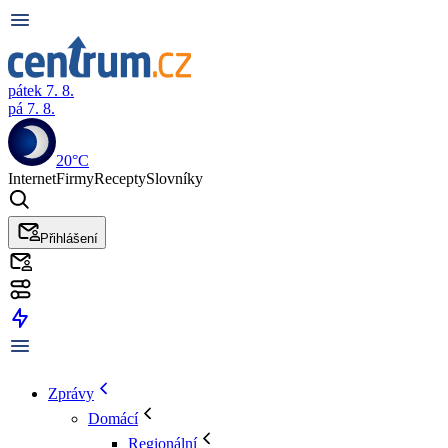
pátek 7. 8.
pá 7. 8.
20°C
Internet
Firmy
Recepty
Slovníky
Přihlášení
Zprávy
Domácí
Regionální