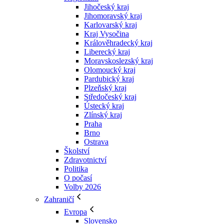
Jihočeský kraj
Jihomoravský kraj
Karlovarský kraj
Kraj Vysočina
Králověhradecký kraj
Liberecký kraj
Moravskoslezský kraj
Olomoucký kraj
Pardubický kraj
Plzeňský kraj
Středočeský kraj
Ústecký kraj
Zlínský kraj
Praha
Brno
Ostrava
Školství
Zdravotnictví
Politika
O počasí
Volby 2026
Zahraničí
Evropa
Slovensko