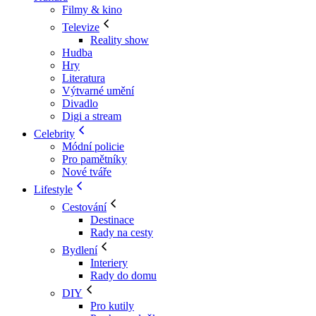
Filmy & kino
Televize
Reality show
Hudba
Hry
Literatura
Výtvarné umění
Divadlo
Digi a stream
Celebrity
Módní policie
Pro pamětníky
Nové tváře
Lifestyle
Cestování
Destinace
Rady na cesty
Bydlení
Interiery
Rady do domu
DIY
Pro kutily