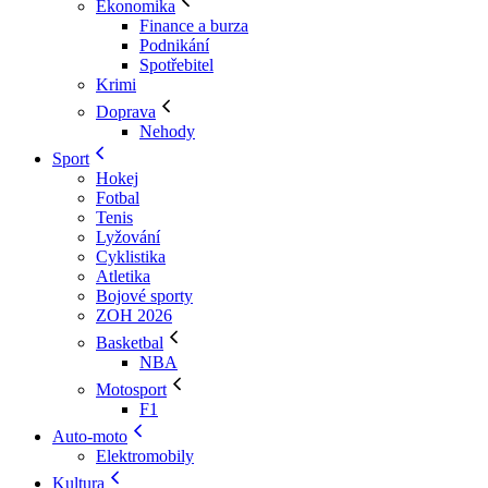
Ekonomika
Finance a burza
Podnikání
Spotřebitel
Krimi
Doprava
Nehody
Sport
Hokej
Fotbal
Tenis
Lyžování
Cyklistika
Atletika
Bojové sporty
ZOH 2026
Basketbal
NBA
Motosport
F1
Auto-moto
Elektromobily
Kultura