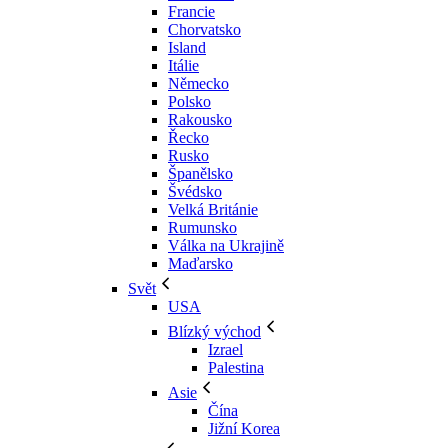
Francie
Chorvatsko
Island
Itálie
Německo
Polsko
Rakousko
Řecko
Rusko
Španělsko
Švédsko
Velká Británie
Rumunsko
Válka na Ukrajině
Maďarsko
Svět
USA
Blízký východ
Izrael
Palestina
Asie
Čína
Jižní Korea