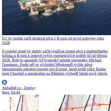
EU by mohla začít dostávat plyn z Kypru od první poloviny roku
2028
Evropské země by mohly začít využívat zemní plyn z podmořského
ložiska u Kypru k pokrytí svých energetických potřeb již od března
2028. Řekl to agentuře AP kyperský ministr energetiky Michael
Damianos. Podle něj se východní Středomoří rychle stává
alternativním zdrojem energie pro Evropu, která kvůli válce Ruska
proti Ukrajině a nepokojům na Blízkém východě hledá nové zdroje.
Aktuálně.cz - Zprávy
dnes, 04:44