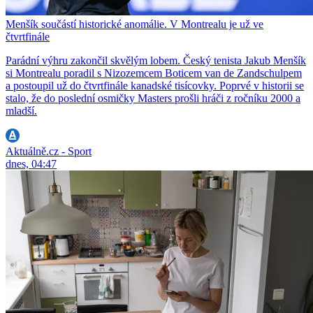
Menšík součástí historické anomálie. V Montrealu je už ve
čtvrtfinále
Parádní výhru zakončil skvělým lobem. Český tenista Jakub Menšík
si Montrealu poradil s Nizozemcem Boticem van de Zandschulpem
a postoupil už do čtvrtfinále kanadské tisícovky. Poprvé v historii se
stalo, že do poslední osmičky Masters prošli hráči z ročníku 2000 a
mladší.
Aktuálně.cz - Sport
dnes, 04:47