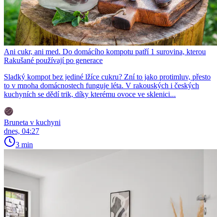
Ani cukr, ani med. Do domácího kompotu patří 1 surovina, kterou
Rakušané používají po generace
Sladký kompot bez jediné lžíce cukru? Zní to jako protimluv, přesto
to v mnoha domácnostech funguje léta. V rakouských i českých
kuchyních se dědí trik, díky kterému ovoce ve sklenici...
Bruneta v kuchyni
dnes, 04:27
3 min