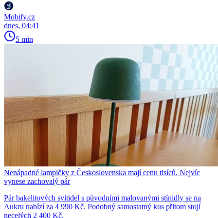
Mobify.cz
dnes, 04:41
5 min
Nenápadné lampičky z Československa mají cenu tisíců. Nejvíc
vynese zachovalý pár
Pár bakelitových svítidel s původními malovanými stínidly se na
Aukru nabízí za 4 990 Kč. Podobný samostatný kus přitom stojí
necelých 2 400 Kč.