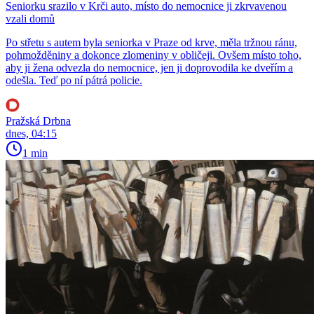
Seniorku srazilo v Krči auto, místo do nemocnice ji zkrvavenou
vzali domů
Po střetu s autem byla seniorka v Praze od krve, měla tržnou ránu,
pohmožděniny a dokonce zlomeniny v obličeji. Ovšem místo toho,
aby ji žena odvezla do nemocnice, jen ji doprovodila ke dveřím a
odešla. Teď po ní pátrá policie.
Pražská Drbna
dnes, 04:15
1 min