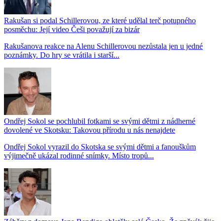
Rakušan si podal Schillerovou, ze které udělal terč potupného
posměchu: Její video Češi považují za bizár
Rakušanova reakce na Alenu Schillerovou nezůstala jen u jedné
poznámky. Do hry se vrátila i starší...
Ondřej Sokol se pochlubil fotkami se svými dětmi z nádherné
dovolené ve Skotsku: Takovou přírodu u nás nenajdete
Ondřej Sokol vyrazil do Skotska se svými dětmi a fanouškům
výjimečně ukázal rodinné snímky. Místo tropů...