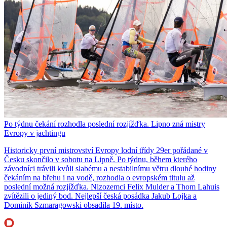
Po týdnu čekání rozhodla poslední rozjížďka. Lipno zná mistry
Evropy v jachtingu
Historicky první mistrovství Evropy lodní třídy 29er pořádané v
Česku skončilo v sobotu na Lipně. Po týdnu, během kterého
závodníci trávili kvůli slabému a nestabilnímu větru dlouhé hodiny
čekáním na břehu i na vodě, rozhodla o evropském titulu až
poslední možná rozjížďka. Nizozemci Felix Mulder a Thom Lahuis
zvítězili o jediný bod. Nejlepší česká posádka Jakub Lojka a
Dominik Szmaragowski obsadila 19. místo.