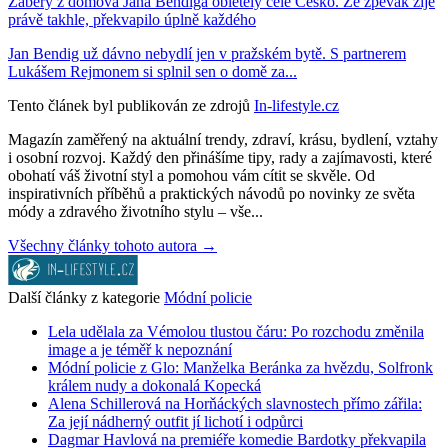
Záběry z domova Jana Bendiga obletěly celé Česko. Že zpěvák žije
právě takhle, překvapilo úplně každého
Jan Bendig už dávno nebydlí jen v pražském bytě. S partnerem
Lukášem Rejmonem si splnil sen o domě za...
Tento článek byl publikován ze zdrojů
In-lifestyle.cz
Magazín zaměřený na aktuální trendy, zdraví, krásu, bydlení, vztahy
i osobní rozvoj. Každý den přinášíme tipy, rady a zajímavosti, které
obohatí váš životní styl a pomohou vám cítit se skvěle. Od
inspirativních příběhů a praktických návodů po novinky ze světa
módy a zdravého životního stylu – vše...
Všechny články tohoto autora →
Další články z kategorie
Módní policie
Lela udělala za Vémolou tlustou čáru: Po rozchodu změnila
image a je téměř k nepoznání
Módní policie z Glo: Manželka Beránka za hvězdu, Solfronk
králem nudy a dokonalá Kopecká
Alena Schillerová na Horňáckých slavnostech přímo zářila:
Za její nádherný outfit jí lichotí i odpůrci
Dagmar Havlová na premiéře komedie Bardotky překvapila