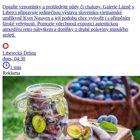
Oprašte vzpomínky a prohledejte půdy či chalupy. Galerie Lázně v
Liberci připravuje jedinečnou výstavu slovensko-vietnamské
umělkyně Kvet Nguyen a její podobu chce vytvořit i s přispěním
široké veřejnosti. Pomozte vdechnout expozici autentickou
atmosféru retro nábytkem a doplňky z druhé poloviny minulého
století.
Liberecká Drbna
dnes, 04:30
1 min
Reklama