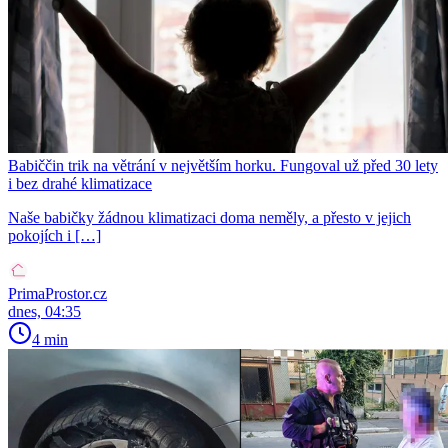
Babiččin trik na větrání v největším horku. Fungoval už před 30 lety
i bez drahé klimatizace
Naše babičky žádnou klimatizaci doma neměly, a přesto v jejich
pokojích i […]
PrimaProstor.cz
dnes, 04:35
4 min