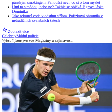
pánským smokingem: Fanoušci neví, co si o tom myslet
Umí to s módou, nebo ne? Takhle se obléká Jágrova láska
Dominika
Jako tekoucí voda v odstínu stříbra. Pořízková ohromila v
netradičních svatebních šatech
Zobrazit více
Celebrity
Módní policie
Vybrali jsme pro vás
Magazíny a zajímavosti