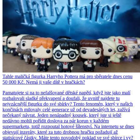
Tahle maličká figurka Harryho Pottera má pro sběratele dnes cenu
50 000 Kč. Nemá ji vaše dítě v hračkách?
Pamatujete si na to nefalšované dětské napětí, když jste jako malí
rozbalovali sladké překvapení a doufali, že uvnitř najdete tu
nejvzácnější figurku do své sbírky? Tento fenomén, který v našich
končinách milovaly celé generace už od devadesátých let, zažívá
nečekaný návrat. Jeden nenápadný kousek, který jste si ještě
nedávno mohli pořídit doslova za pár korun v každém
supermarketu, totiž rozpoutal hotové šílenství. Na internetu se dnes
objevují inzeráty, které za tuto drobnou hračku požadují až
statisícové částky. Máte tento novodobý poklad ve své sbírce i vy?