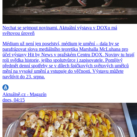
Nechat se sejmout novinami. Aktuální výstava v DOXu má
světovou úroveň
Médium už není jen poselství, médium je umění – dala by se
parafrázovat slova mediálního teoretika Marshalla McLuhana pro
účel výstavy Hit by News v pražském Centru DOX. Noviny tu hrají
roli svědka historie, jejího spolutvůrce i zapisovatele. Pomíjivý
předmět denní spotřeby se v dílech špičkových světových umělců
mění na vysoké umění a vstupuje do věčnosti. Výstavu můžete
navštívit do 23. srpna.
Aktuálně.cz - Magazín
dnes, 04:15