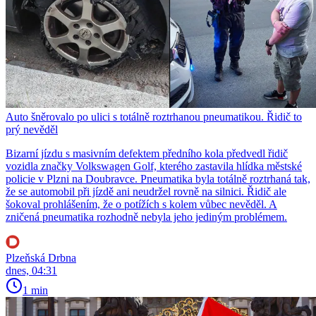
Auto šněrovalo po ulici s totálně roztrhanou pneumatikou. Řidič to
prý nevěděl
Bizarní jízdu s masivním defektem předního kola předvedl řidič
vozidla značky Volkswagen Golf, kterého zastavila hlídka městské
policie v Plzni na Doubravce. Pneumatika byla totálně roztrhaná tak,
že se automobil při jízdě ani neudržel rovně na silnici. Řidič ale
šokoval prohlášením, že o potížích s kolem vůbec nevěděl. A
zničená pneumatika rozhodně nebyla jeho jediným problémem.
Plzeňská Drbna
dnes, 04:31
1 min