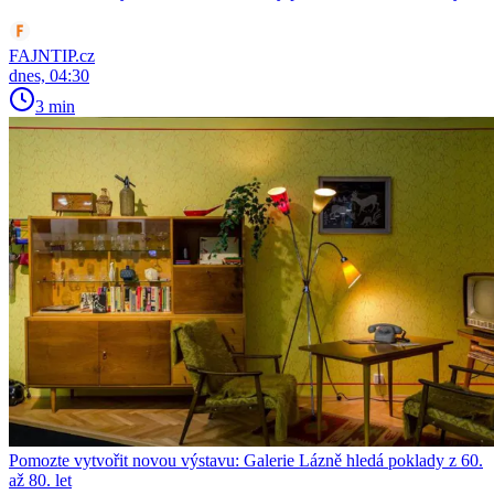
FAJNTIP.cz
dnes, 04:30
3 min
Pomozte vytvořit novou výstavu: Galerie Lázně hledá poklady z 60.
až 80. let