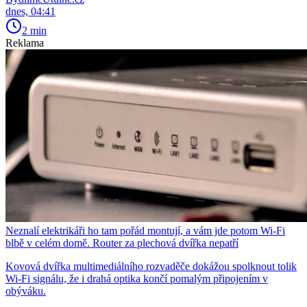
dnes, 04:41
2 min
Reklama
Neznalí elektrikáři ho tam pořád montují, a vám jde potom Wi-Fi
blbě v celém domě. Router za plechová dvířka nepatří
Kovová dvířka multimediálního rozvaděče dokážou spolknout tolik
Wi-Fi signálu, že i drahá optika končí pomalým připojením v
obýváku.