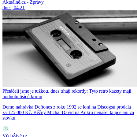
Aktuálně.cz - Zprávy
dnes, 04:21
Přetáčeli jsme je tužkou, dnes trhají rekordy: Tyto retro kazety mají
hodnotu tisíců korun
Demo nahrávka Deftones z roku 1992 se loni na Discogsu prodala
za 125 000 Kč. Běžný Michal David na Aukru nenašel kupce ani za
stovku.
VědaŽivě.cz