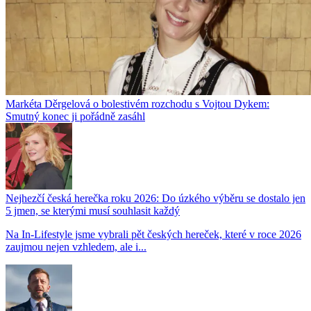
Markéta Děrgelová o bolestivém rozchodu s Vojtou Dykem:
Smutný konec ji pořádně zasáhl
Nejhezčí česká herečka roku 2026: Do úzkého výběru se dostalo jen
5 jmen, se kterými musí souhlasit každý
Na In-Lifestyle jsme vybrali pět českých hereček, které v roce 2026
zaujmou nejen vzhledem, ale i...