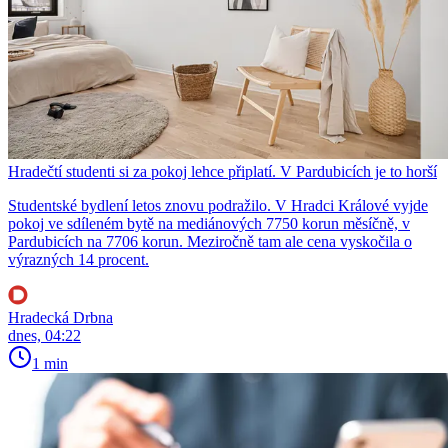
Hradečtí studenti si za pokoj lehce připlatí. V Pardubicích je to horší
Studentské bydlení letos znovu podražilo. V Hradci Králové vyjde
pokoj ve sdíleném bytě na mediánových 7750 korun měsíčně, v
Pardubicích na 7706 korun. Meziročně tam ale cena vyskočila o
výrazných 14 procent.
Hradecká Drbna
dnes, 04:22
1 min