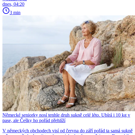
dnes, 04:20
3 min
Německé seniorky nosí tenhle druh sukně celé léto. Ubírá i 10 kg v
pase, ale Češky ho pořád přehlíží
V německých obchodech visí od června do září pořád ta samá sukně