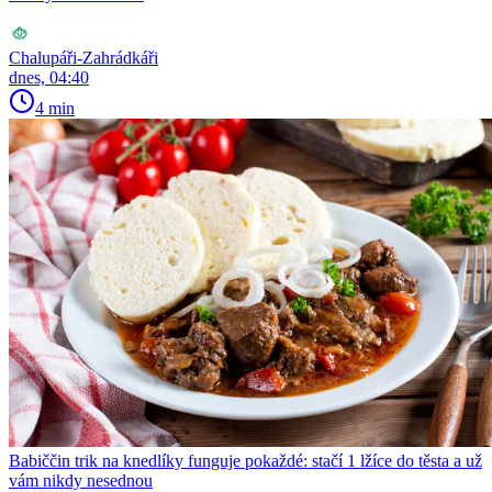
Chalupáři-Zahrádkáři
dnes, 04:40
4 min
Babiččin trik na knedlíky funguje pokaždé: stačí 1 lžíce do těsta a už
vám nikdy nesednou