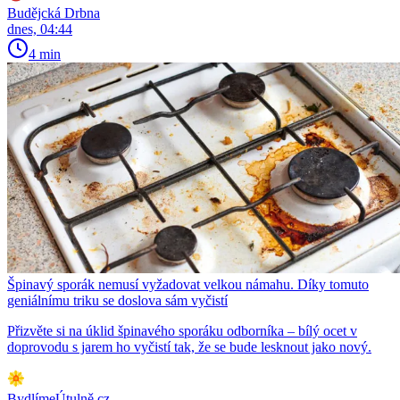
Budějcká Drbna
dnes, 04:44
4 min
Špinavý sporák nemusí vyžadovat velkou námahu. Díky tomuto
geniálnímu triku se doslova sám vyčistí
Přizvěte si na úklid špinavého sporáku odborníka – bílý ocet v
doprovodu s jarem ho vyčistí tak, že se bude lesknout jako nový.
BydlímeÚtulně.cz