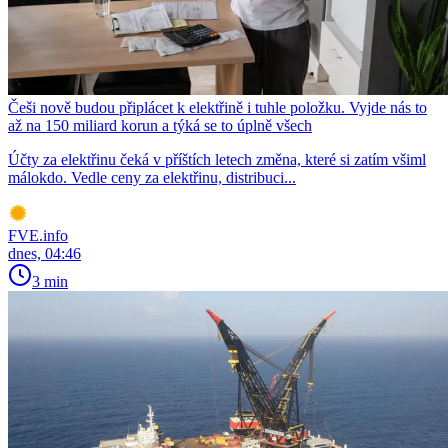
Češi nově budou připlácet k elektřině i tuhle položku. Vyjde nás to
až na 150 miliard korun a týká se to úplně všech
Účty za elektřinu čeká v příštích letech změna, které si zatím všiml
málokdo. Vedle ceny za elektřinu, distribuci...
FVE.info
dnes, 04:46
3 min