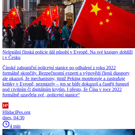
Nelegální čínská policie dál působí v Evropě. Na své krajany dohlíží
i v Česku
Čínské zahraniční policejní stanice po odhalení z roku 2022
formálně skončily. Bezpečnostní experti a výpovědi členů diaspory
ale ukazují, že mechanismy, jimiž Peking monitoruje a zastrašuje
kritiky v Evropě, nezmizely – jen se hůře dokazují a častěji fungují
pod civilním či digitálním krytím. I přesto, že Čína v roce 2022
formálně uzavřela své „policejní stanice“
HlídacíPes.org
dnes, 04:30
4 min