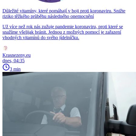
Důležité vitamíny, které pomáhají v boji proti koronaviru. Snižte
riziko těžkého průběhu následného onemocnění
Už více než rok nás zužuje pandemie koronaviru, proti které se
snažíme všelijak bránit. Jednou z možných pomocí je zařazení
vhodných vitamínů do svého jídelníčku.
Krasnezeny.eu
dnes, 04:35
3 min