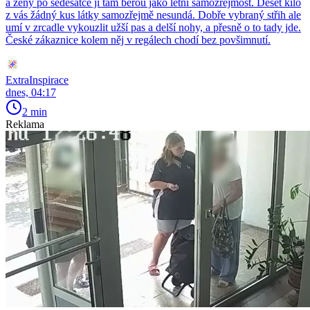
a ženy po šedesátce ji tam berou jako letní samozřejmost. Deset kilo
z vás žádný kus látky samozřejmě nesundá. Dobře vybraný střih ale
umí v zrcadle vykouzlit užší pas a delší nohy, a přesně o to tady jde.
České zákaznice kolem něj v regálech chodí bez povšimnutí.
ExtraInspirace
dnes, 04:17
2 min
Reklama