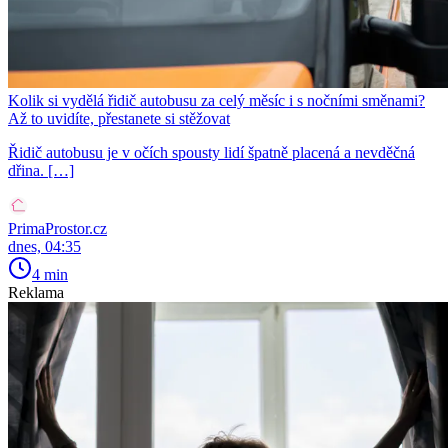
Kolik si vydělá řidič autobusu za celý měsíc i s nočními směnami?
Až to uvidíte, přestanete si stěžovat
Řidič autobusu je v očích spousty lidí špatně placená a nevděčná
dřina. […]
PrimaProstor.cz
dnes, 04:35
4 min
Reklama