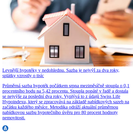
Levnější hypotéky v nedohlednu. Sazba je nejvýš za dva roky,
splátky vzrostly o tisíc
Průměrná sazba hypoték počátkem srpna meziměsíčně stoupla o 0,1
procentního bodu na 5,42 procenta. Stoupla popáté v řadě a dostala
se nejvýše za poslední dva roky. Vyplývá to z údajů Swiss Life
Hypoindexu, který se zpracovává na základě nabídkových sazeb na
začátku každého měsíce. Metodika odráží aktuální průměrnou
nabídkovou sazbu hypotečního úvěru pro 80 procent hodnoty
nemovitosti.