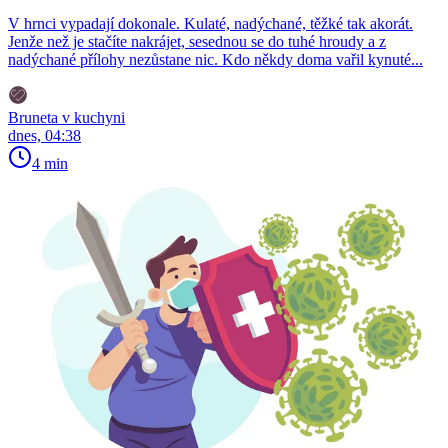
V hrnci vypadají dokonale. Kulaté, nadýchané, těžké tak akorát.
Jenže než je stačíte nakrájet, sesednou se do tuhé hroudy a z
nadýchané přílohy nezůstane nic. Kdo někdy doma vařil kynuté...
Bruneta v kuchyni
dnes, 04:38
4 min