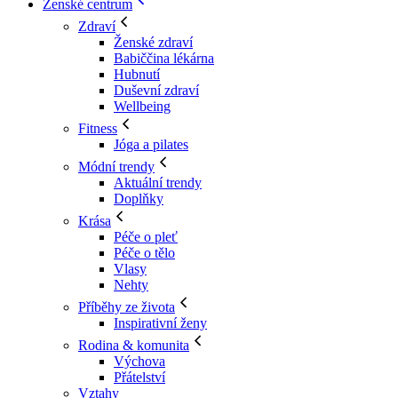
Ženské centrum
Zdraví
Ženské zdraví
Babiččina lékárna
Hubnutí
Duševní zdraví
Wellbeing
Fitness
Jóga a pilates
Módní trendy
Aktuální trendy
Doplňky
Krása
Péče o pleť
Péče o tělo
Vlasy
Nehty
Příběhy ze života
Inspirativní ženy
Rodina & komunita
Výchova
Přátelství
Vztahy