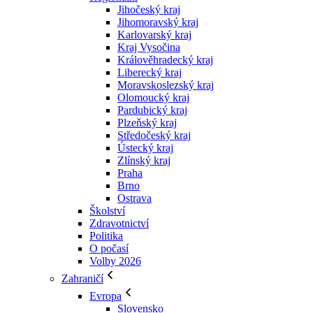
Jihočeský kraj
Jihomoravský kraj
Karlovarský kraj
Kraj Vysočina
Králověhradecký kraj
Liberecký kraj
Moravskoslezský kraj
Olomoucký kraj
Pardubický kraj
Plzeňský kraj
Středočeský kraj
Ústecký kraj
Zlínský kraj
Praha
Brno
Ostrava
Školství
Zdravotnictví
Politika
O počasí
Volby 2026
Zahraničí
Evropa
Slovensko