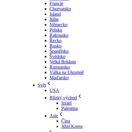
Francie
Chorvatsko
Island
Itálie
Německo
Polsko
Rakousko
Řecko
Rusko
Španělsko
Švédsko
Velká Británie
Rumunsko
Válka na Ukrajině
Maďarsko
Svět
USA
Blízký východ
Izrael
Palestina
Asie
Čína
Jižní Korea