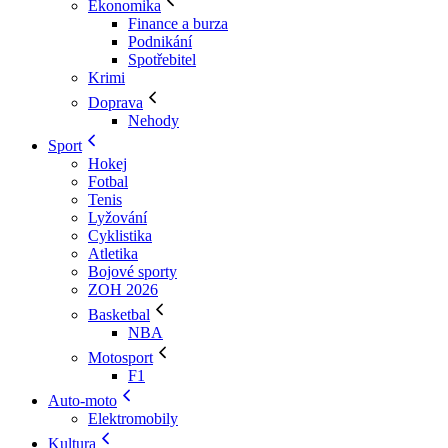
Ekonomika
Finance a burza
Podnikání
Spotřebitel
Krimi
Doprava
Nehody
Sport
Hokej
Fotbal
Tenis
Lyžování
Cyklistika
Atletika
Bojové sporty
ZOH 2026
Basketbal
NBA
Motosport
F1
Auto-moto
Elektromobily
Kultura