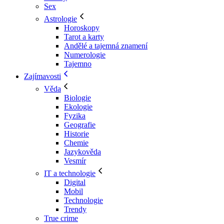
Sex
Astrologie
Horoskopy
Tarot a karty
Andělé a tajemná znamení
Numerologie
Tajemno
Zajímavosti
Věda
Biologie
Ekologie
Fyzika
Geografie
Historie
Chemie
Jazykověda
Vesmír
IT a technologie
Digital
Mobil
Technologie
Trendy
True crime