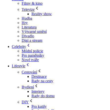
Filmy & kino
Televize
Reality show
Hudba
Hry
Literatura
Výtvarné umění
Divadlo
Digi a stream
Celebrity
Módní policie
Pro pamětníky
Nové tváře
Lifestyle
Cestování
Destinace
Rady na cesty
Bydlení
Interiery
Rady do domu
DIY
Pro kutily