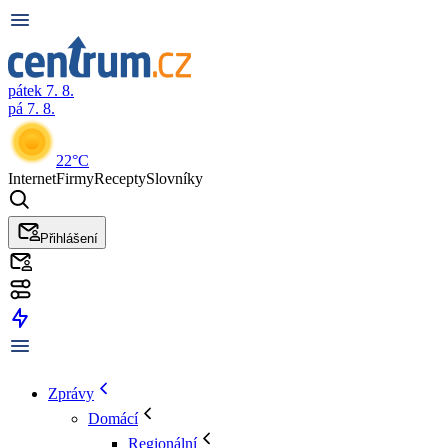
pátek 7. 8.
pá 7. 8.
22°C
Internet
Firmy
Recepty
Slovníky
Přihlášení
Zprávy
Domácí
Regionální