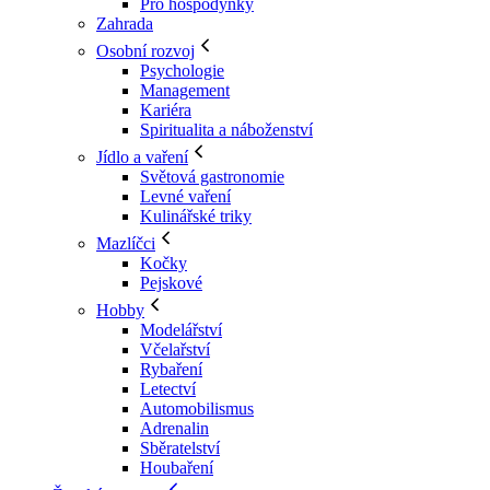
Pro hospodyňky
Zahrada
Osobní rozvoj
Psychologie
Management
Kariéra
Spiritualita a náboženství
Jídlo a vaření
Světová gastronomie
Levné vaření
Kulinářské triky
Mazlíčci
Kočky
Pejskové
Hobby
Modelářství
Včelařství
Rybaření
Letectví
Automobilismus
Adrenalin
Sběratelství
Houbaření