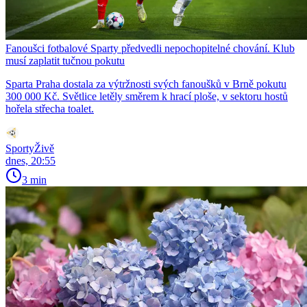
Fanoušci fotbalové Sparty předvedli nepochopitelné chování. Klub
musí zaplatit tučnou pokutu
Sparta Praha dostala za výtržnosti svých fanoušků v Brně pokutu
300 000 Kč. Světlice letěly směrem k hrací ploše, v sektoru hostů
hořela střecha toalet.
SportyŽivě
dnes, 20:55
3 min