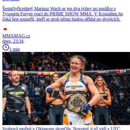
Šestačtyřicetiletý Mariusz Wach se jen dva týdny po porážce s
Tysonem Furym vrací do PRIME SHOW MMA. V Koszalinu ho
čeká šest soupeřů, kteří se proti němu budou střídat po dvojicích.
MMAMAG.cz
dnes, 23:34
1 min
Szabová možná v Oktagonu skončila. Novotný ji už vidí v UFC