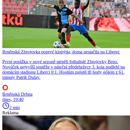
Brněnská Zbrojovka poprvé klopýtla, doma nestačila na Liberec
První porážku v nové sezoně utrpěli fotbalisté Zbrojovky Brno.
Nováček nejvyšší soutěže v páteční předehrávce 3. kola podlehl na
domácím stadionu Liberci 0:1. Hostům zajistil tři body gólem z 61.
minuty Patrik Dulay.
Brněnská Drbna
dnes, 19:40
2 min
Reklama