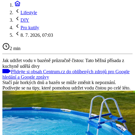
Lifestyle
DIY
Pro kutily
8. 7. 2026, 07:03
2 min
Jak udržet vodu v bazéně průzračně čistou: Tato běžná přísada z
kuchyně udělá divy
Přidejte si obsah Centrum.cz do oblíbených zdrojů pro Google
hledání a Google zprávy
Stačí pár horkých dnů a bazén se může změnit k nepoznání.
Podívejte se na tipy, které pomohou udržet vodu čistou po celé léto.