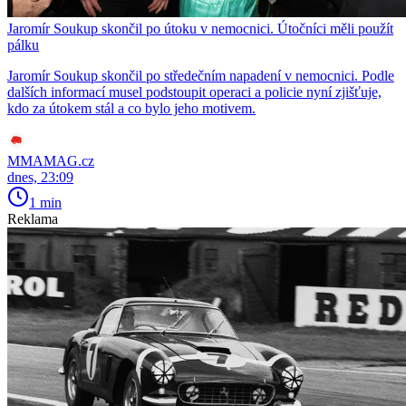
Jaromír Soukup skončil po útoku v nemocnici. Útočníci měli použít
pálku
Jaromír Soukup skončil po středečním napadení v nemocnici. Podle
dalších informací musel podstoupit operaci a policie nyní zjišťuje,
kdo za útokem stál a co bylo jeho motivem.
MMAMAG.cz
dnes, 23:09
1 min
Reklama