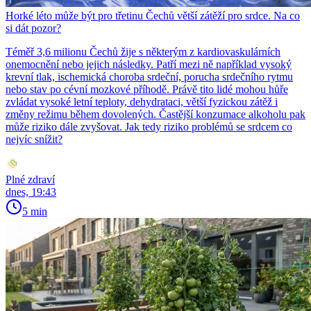
Horké léto může být pro třetinu Čechů větší zátěží pro srdce. Na co
si dát pozor?
Téměř 3,6 milionu Čechů žije s některým z kardiovaskulárních
onemocnění nebo jejich následky. Patří mezi ně například vysoký
krevní tlak, ischemická choroba srdeční, porucha srdečního rytmu
nebo stav po cévní mozkové příhodě. Právě tito lidé mohou hůře
zvládat vysoké letní teploty, dehydrataci, větší fyzickou zátěž i
změny režimu během dovolených. Častější konzumace alkoholu pak
může riziko dále zvyšovat. Jak tedy riziko problémů se srdcem co
nejvíc snížit?
Plné zdraví
dnes, 19:43
5 min