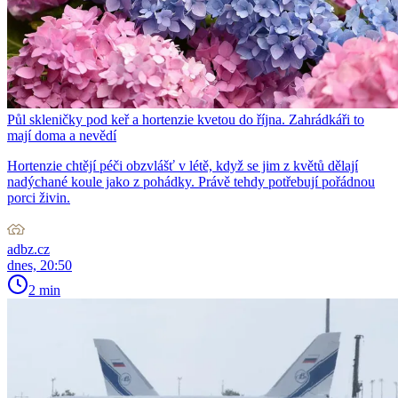
Půl skleničky pod keř a hortenzie kvetou do října. Zahrádkáři to
mají doma a nevědí
Hortenzie chtějí péči obzvlášť v létě, když se jim z květů dělají
nadýchané koule jako z pohádky. Právě tehdy potřebují pořádnou
porci živin.
adbz.cz
dnes, 20:50
2 min