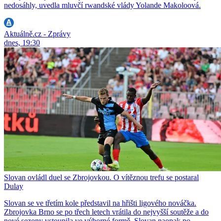
nedosáhly, uvedla mluvčí rwandské vlády Yolande Makoloová.
Aktuálně.cz - Zprávy
dnes, 19:30
Slovan ovládl duel se Zbrojovkou. O vítěznou trefu se postaral
Dulay
Slovan se ve třetím kole představil na hřišti ligového nováčka.
Zbrojovka Brno se po třech letech vrátila do nejvyšší soutěže a do
nové sezony vstoupila ve výborné formě. Slovan naopak po