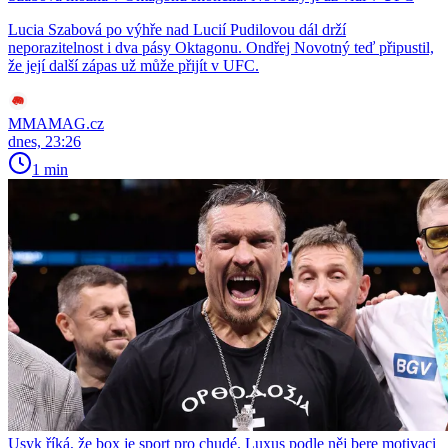
Lucia Szabová po výhře nad Lucií Pudilovou dál drží
neporazitelnost i dva pásy Oktagonu. Ondřej Novotný teď připustil,
že její další zápas už může přijít v UFC.
MMAMAG.cz
dnes, 23:26
1 min
Usyk říká, že box je sport pro chudé. Luxus podle něj bere motivaci