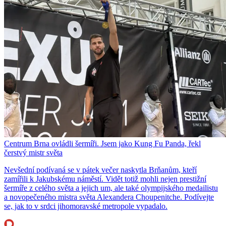
Centrum Brna ovládli šermíři. Jsem jako Kung Fu Panda, řekl
čerstvý mistr světa
Nevšední podívaná se v pátek večer naskytla Brňanům, kteří
zamířili k Jakubskému náměstí. Vidět totiž mohli nejen prestižní
šermíře z celého světa a jejich um, ale také olympijského medailistu
a novopečeného mistra světa Alexandera Choupenitche. Podívejte
se, jak to v srdci jihomoravské metropole vypadalo.