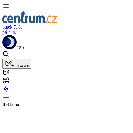
pátek 7. 8.
pá 7. 8.
18°C
Přihlášení
Reklama