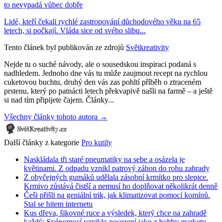
to nevypadá vůbec dobře
Lidé, kteří čekali rychlé zastropování důchodového věku na 65
letech, si počkají. Vláda sice od svého slibu...
Tento článek byl publikován ze zdrojů
Světkreativity
Nejde tu o suché návody, ale o sousedskou inspiraci podaná s
nadhledem. Jednoho dne vás tu může zaujmout recept na rychlou
cuketovou buchtu, druhý den vás zas pohltí příběh o ztraceném
prstenu, který po patnácti letech překvapivě našli na farmě – a ještě
si nad tím připijete čajem. Články...
Všechny články tohoto autora →
Další články z kategorie
Pro kutily
Naskládala tři staré pneumatiky na sebe a osázela je
květinami. Z odpadu vznikl patrový záhon do rohu zahrady
Z obyčejných gumáků udělala zásobní krmítko pro slepice.
Krmivo zůstává čistší a nemusí ho doplňovat několikrát denně
Češi přišli na geniální trik, jak klimatizovat pomocí komínů.
Stal se hitem internetu
Kus dřeva, šikovné ruce a výsledek, který chce na zahradě
každý: Svépomocí vzniklo posezení jako z hobby marketu