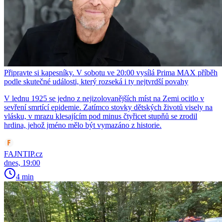
Připravte si kapesníky. V sobotu ve 20:00 vysílá Prima MAX příběh
podle skutečné události, který rozseká i ty nejtvrdší povahy
V lednu 1925 se jedno z nejizolovanějších míst na Zemi ocitlo v
sevření smrtící epidemie. Zatímco stovky dětských životů visely na
vlásku, v mrazu klesajícím pod minus čtyřicet stupňů se zrodil
hrdina, jehož jméno mělo být vymazáno z historie.
FAJNTIP.cz
dnes, 19:00
4 min