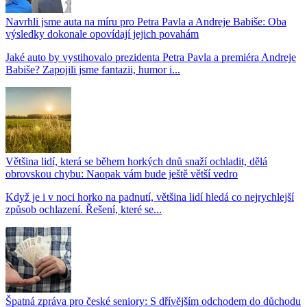
Navrhli jsme auta na míru pro Petra Pavla a Andreje Babiše: Oba
výsledky dokonale opovídají jejich povahám
Jaké auto by vystihovalo prezidenta Petra Pavla a premiéra Andreje
Babiše? Zapojili jsme fantazii, humor i...
Většina lidí, která se během horkých dnů snaží ochladit, dělá
obrovskou chybu: Naopak vám bude ještě větší vedro
Když je i v noci horko na padnutí, většina lidí hledá co nejrychlejší
způsob ochlazení. Řešení, které se...
Špatná zpráva pro české seniory: S dřívějším odchodem do důchodu