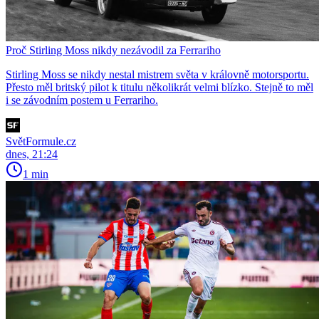
Proč Stirling Moss nikdy nezávodil za Ferrariho
Stirling Moss se nikdy nestal mistrem světa v královně motorsportu.
Přesto měl britský pilot k titulu několikrát velmi blízko. Stejně to měl
i se závodním postem u Ferrariho.
SvětFormule.cz
dnes, 21:24
1 min