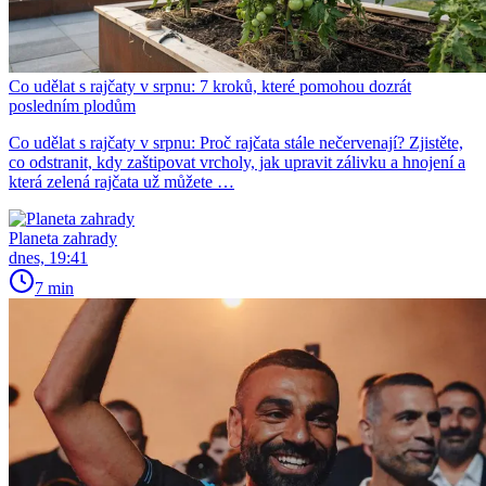
Co udělat s rajčaty v srpnu: 7 kroků, které pomohou dozrát
posledním plodům
Co udělat s rajčaty v srpnu: Proč rajčata stále nečervenají? Zjistěte,
co odstranit, kdy zaštipovat vrcholy, jak upravit zálivku a hnojení a
která zelená rajčata už můžete …
Planeta zahrady
dnes, 19:41
7 min