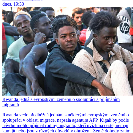
dnes, 19:30
Rwanda jedná s evropskými zeměmi o spolupráci s přijímáním
migrantů
Rwanda vede předběžná jednání s některými evropskými zeměmi o
spolupráci v oblasti migrace, napsala agentura AFP. Kigali by podle
návrhu mohlo přijímat rodiny migrantů, kteří uvízli na cestě, nemají
kam jít nebo jsou z různých důvodů v ohrožení. Země dohody zatím