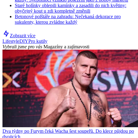
Staré holínky oblepili kamínky a zasadili do nich květiny:
obyčejný kout u zdi kompletně změnili
Betonové polštáře na zahradu: Nečekaná dekorace pro
sukulenty, kterou zvládne každý
Zobrazit více
Lifestyle
DIY
Pro kutily
Vybrali jsme pro vás
Magazíny a zajímavosti
Dva týdny po Furym čeká Wacha šest soupeřů. Do klece půjdou po
dvojicích