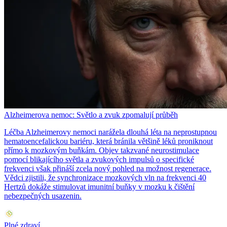
Alzheimerova nemoc: Světlo a zvuk zpomalují průběh
Léčba Alzheimerovy nemoci narážela dlouhá léta na neprostupnou
hematoencefalickou bariéru, která bránila většině léků proniknout
přímo k mozkovým buňkám. Objev takzvané neurostimulace
pomocí blikajícího světla a zvukových impulsů o specifické
frekvenci však přináší zcela nový pohled na možnost regenerace.
Vědci zjistili, že synchronizace mozkových vln na frekvenci 40
Hertzů dokáže stimulovat imunitní buňky v mozku k čištění
nebezpečných usazenin.
Plné zdraví