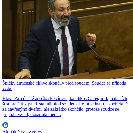
Špičky arménské církve skončily před soudem. Soudce se případu
vzdal
Hlava Arménské apoštolské církve, katolikos Garegin II., a dalších
šest prelátů v pátek stanuli před soudem. První jednání, uspořádané
za zavřenými dveřmi, ale zakrátko skončilo, protože soudce se
případu vzdal, oznámila média.
Aktuálně.cz - Zprávy