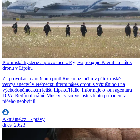
Protiruská hysterie a provokace z Kyjeva, reaguje Kreml na nález
dronu v Lipsku
Za provokaci namířenou proti Rusku označilo v pátek ruské
velvyslanectví v Německu úterní nález dronu s výbušninou na
východoněmeckém letišti Lipsko/Halle. Informuje o tom agentura
DPA. Berlín oficiálně Moskvu v souvislosti s tímto případem z
ničeho neobvinil.
Aktuálně.cz - Zprávy
dnes, 20:23