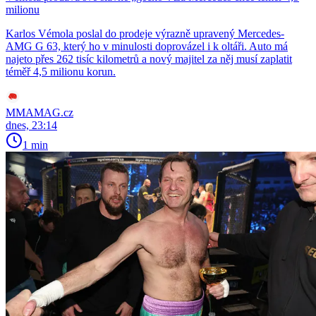
milionu
Karlos Vémola poslal do prodeje výrazně upravený Mercedes-
AMG G 63, který ho v minulosti doprovázel i k oltáři. Auto má
najeto přes 262 tisíc kilometrů a nový majitel za něj musí zaplatit
téměř 4,5 milionu korun.
MMAMAG.cz
dnes, 23:14
1 min