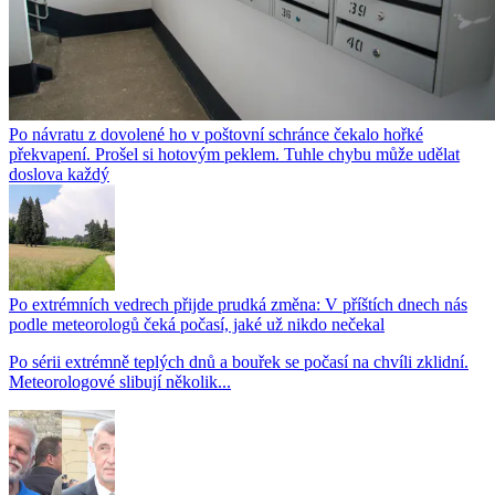
Po návratu z dovolené ho v poštovní schránce čekalo hořké
překvapení. Prošel si hotovým peklem. Tuhle chybu může udělat
doslova každý
Po extrémních vedrech přijde prudká změna: V příštích dnech nás
podle meteorologů čeká počasí, jaké už nikdo nečekal
Po sérii extrémně teplých dnů a bouřek se počasí na chvíli zklidní.
Meteorologové slibují několik...