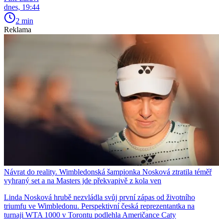
dnes, 19:44
2 min
Reklama
Návrat do reality. Wimbledonská šampionka Nosková ztratila téměř
vyhraný set a na Masters jde překvapivě z kola ven
Linda Nosková hrubě nezvládla svůj první zápas od životního
triumfu ve Wimbledonu. Perspektivní česká reprezentantka na
turnaji WTA 1000 v Torontu podlehla Američance Caty