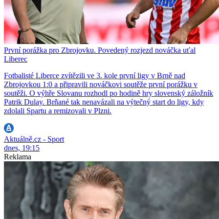
První porážka pro Zbrojovku. Povedený rozjezd nováčka uťal
Liberec
Fotbalisté Liberce zvítězili ve 3. kole první ligy v Brně nad
Zbrojovkou 1:0 a připravili nováčkovi soutěže první porážku v
soutěži. O výhře Slovanu rozhodl po hodině hry slovenský záložník
Patrik Dulay. Brňané tak nenavázali na výtečný start do ligy, kdy
zdolali Spartu a remizovali v Plzni.
Aktuálně.cz - Sport
dnes, 19:15
Reklama