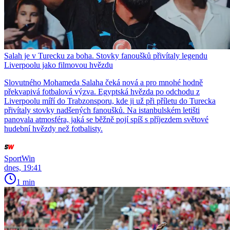
Salah je v Turecku za boha. Stovky fanoušků přivítaly legendu
Liverpoolu jako filmovou hvězdu
Slovutného Mohameda Salaha čeká nová a pro mnohé hodně
překvapivá fotbalová výzva. Egyptská hvězda po odchodu z
Liverpoolu míří do Trabzonsporu, kde ji už při příletu do Turecka
přivítaly stovky nadšených fanoušků. Na istanbulském letišti
panovala atmosféra, jaká se běžně pojí spíš s příjezdem světové
hudební hvězdy než fotbalisty.
SportWin
dnes, 19:41
1 min