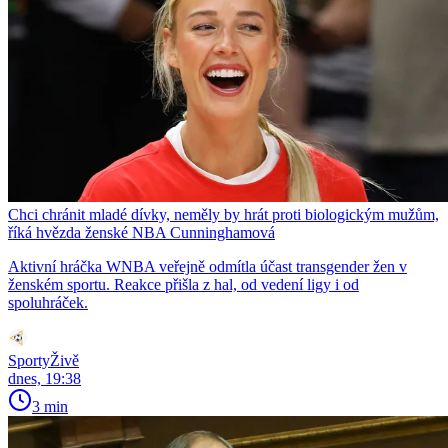
Chci chránit mladé dívky, neměly by hrát proti biologickým mužům,
říká hvězda ženské NBA Cunninghamová
Aktivní hráčka WNBA veřejně odmítla účast transgender žen v
ženském sportu. Reakce přišla z hal, od vedení ligy i od
spoluhráček.
SportyŽivě
dnes, 19:38
3 min