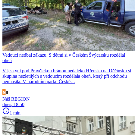
Vedoucí nedbal zákazu. S dětmi si v Českém Švýcarsku rozdělal
oheň
V jeskyni pod Pravčickou bránou nedaleko Hřenska na Děčínsku si
skupina nezletilých s vedoucím rozdělala oheň, který při odchodu
neuhasila. V národním parku České…
Náš REGION
dnes, 18:50
1 min