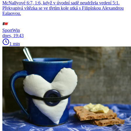
McNallyové 6:7, 1:6, když v úvodní sadě neudržela vedení 5:1.
Překvapivá vítězka se ve třetím kole utká s Filipínkou Alexandrou
Ealaovou.
SportWin
dnes, 19:43
1 min