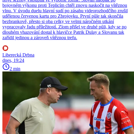
bojovném výkonu proti Teplicím chtěl znovu naskočit na vítěznou
vlnu. V úvodu duelu hlavní sudí po zásahu videorozhodčího zrušil
udělenou červenou kartu pro Zbrojovku. První půle tak skončila
bezbrankově, přesto si oba celky ve velmi náročném utkání
vypracovaly řadu příležitostí. Zlom přišel ve druhé půli, kdy se po
dlouhém vhazování dostal k hlavičce Patrik Dulay a Slovanu tak
zařídil jedinou a zároveň vítěznou trefu.
Liberecká Drbna
dnes, 19:24
2 min