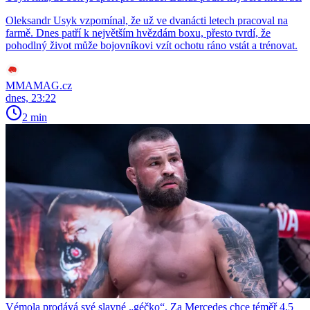
Oleksandr Usyk vzpomínal, že už ve dvanácti letech pracoval na
farmě. Dnes patří k největším hvězdám boxu, přesto tvrdí, že
pohodlný život může bojovníkovi vzít ochotu ráno vstát a trénovat.
MMAMAG.cz
dnes, 23:22
2 min
Vémola prodává své slavné „géčko“. Za Mercedes chce téměř 4,5