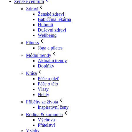
Ženské centrum
Zdraví
Ženské zdraví
Babiččina lékárna
Hubnutí
Duševní zdraví
Wellbeing
Fitness
Jóga a pilates
Módní trendy
Aktuální trendy
Doplňky
Krása
Péče o pleť
Péče o tělo
Vlasy
Nehty
Příběhy ze života
Inspirativní ženy
Rodina & komunita
Výchova
Přátelství
Vztahy