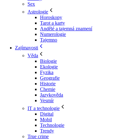
Sex
Astrologie
Horoskopy
Tarot a karty
Andělé a tajemná znamení
Numerologie
Tajemno
Zajímavosti
Věda
Biologie
Ekologie
Fyzika
Geografie
Historie
Chemie
Jazykověda
Vesmír
IT a technologie
Digital
Mobil
Technologie
Trendy
True crime