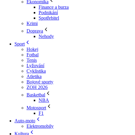
Ekonomika
Finance a burza
Podnikání
Spotřebitel
Krimi
Doprava
Nehody
Sport
Hokej
Fotbal
Tenis
Lyžování
Cyklistika
Atletika
Bojové sporty
ZOH 2026
Basketbal
NBA
Motosport
F1
Auto-moto
Elektromobily
Kultura