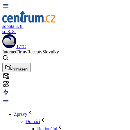
sobota 8. 8.
so 8. 8.
17°C
Internet
Firmy
Recepty
Slovníky
Přihlášení
Zprávy
Domácí
Regionální