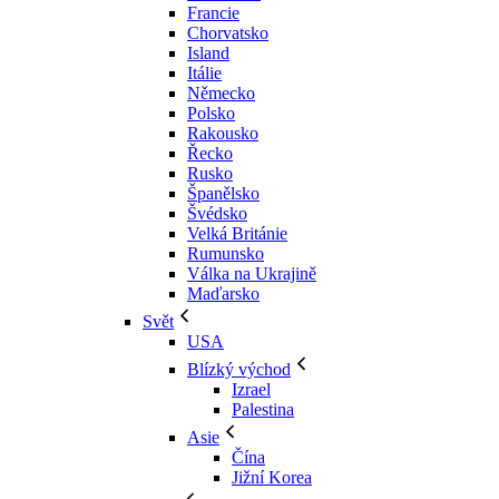
Francie
Chorvatsko
Island
Itálie
Německo
Polsko
Rakousko
Řecko
Rusko
Španělsko
Švédsko
Velká Británie
Rumunsko
Válka na Ukrajině
Maďarsko
Svět
USA
Blízký východ
Izrael
Palestina
Asie
Čína
Jižní Korea