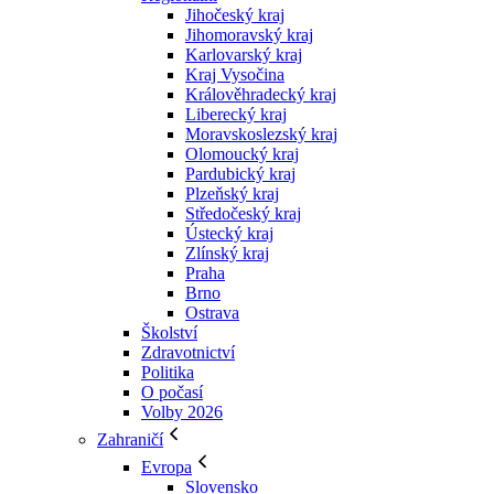
Jihočeský kraj
Jihomoravský kraj
Karlovarský kraj
Kraj Vysočina
Králověhradecký kraj
Liberecký kraj
Moravskoslezský kraj
Olomoucký kraj
Pardubický kraj
Plzeňský kraj
Středočeský kraj
Ústecký kraj
Zlínský kraj
Praha
Brno
Ostrava
Školství
Zdravotnictví
Politika
O počasí
Volby 2026
Zahraničí
Evropa
Slovensko