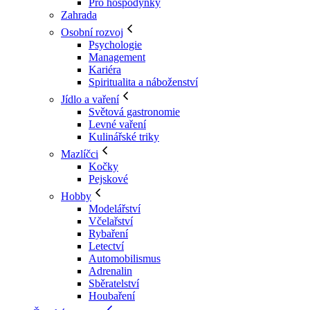
Pro hospodyňky
Zahrada
Osobní rozvoj
Psychologie
Management
Kariéra
Spiritualita a náboženství
Jídlo a vaření
Světová gastronomie
Levné vaření
Kulinářské triky
Mazlíčci
Kočky
Pejskové
Hobby
Modelářství
Včelařství
Rybaření
Letectví
Automobilismus
Adrenalin
Sběratelství
Houbaření