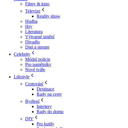
Filmy & kino
Televize
Reality show
Hudba
Hry
Literatura
Výtvarné umění
Divadlo
Digi a stream
Celebrity
Módní policie
Pro pamětníky
Nové tváře
Lifestyle
Cestování
Destinace
Rady na cesty
Bydlení
Interiery
Rady do domu
DIY
Pro kutily