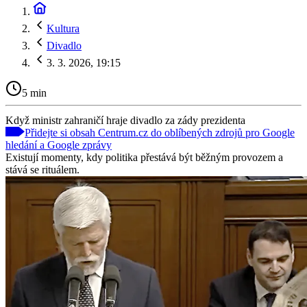
Kultura
Divadlo
3. 3. 2026, 19:15
5 min
Když ministr zahraničí hraje divadlo za zády prezidenta
Přidejte si obsah Centrum.cz do oblíbených zdrojů pro Google
hledání a Google zprávy
Existují momenty, kdy politika přestává být běžným provozem a
stává se rituálem.