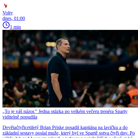
Volty
dnes, 01:00
1 min
„To je váš názor." Jedna otázka po velkém večeru trenéra Sparty
viditelně popudila
Devětačtyřicetiletý Brian Priske posadil kapitána na lavičku a do
základní sestavy poslal muže, který byl ve Spartě sotva čtyři dny. Po