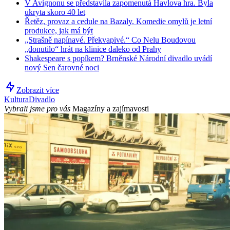
V Avignonu se představila zapomenutá Havlova hra. Byla
ukryta skoro 40 let
Řetěz, provaz a cedule na Bazaly. Komedie omylů je letní
produkce, jak má být
„Strašně napínavé. Překvapivé.“ Co Nelu Boudovou
„donutilo“ hrát na klinice daleko od Prahy
Shakespeare s popíkem? Brněnské Národní divadlo uvádí
nový Sen čarovné noci
Zobrazit více
Kultura
Divadlo
Vybrali jsme pro vás
Magazíny a zajímavosti