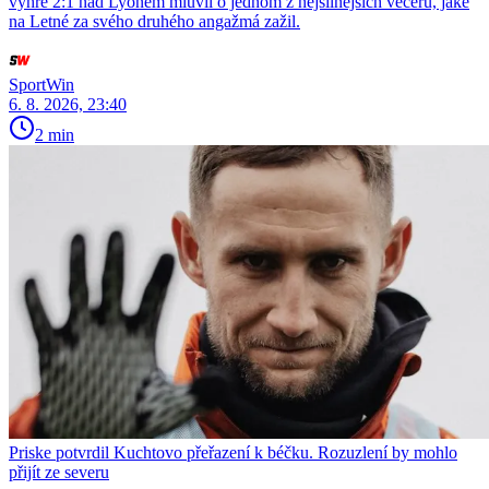
výhře 2:1 nad Lyonem mluvil o jednom z nejsilnějších večerů, jaké
na Letné za svého druhého angažmá zažil.
SportWin
6. 8. 2026, 23:40
2 min
Priske potvrdil Kuchtovo přeřazení k béčku. Rozuzlení by mohlo
přijít ze severu