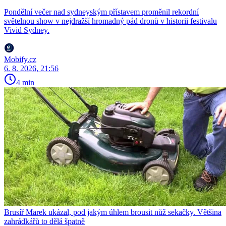
Pondělní večer nad sydneyským přístavem proměnil rekordní
světelnou show v nejdražší hromadný pád dronů v historii festivalu
Vivid Sydney.
Mobify.cz
6. 8. 2026, 21:56
4 min
Brusíř Marek ukázal, pod jakým úhlem brousit nůž sekačky. Většina
zahrádkářů to dělá špatně