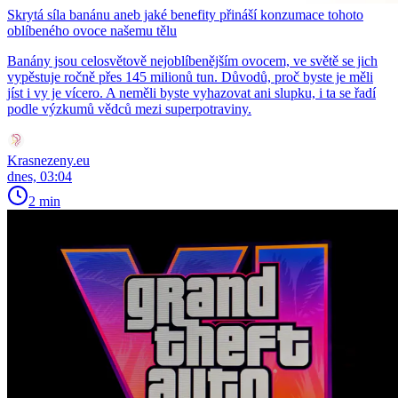
Skrytá síla banánu aneb jaké benefity přináší konzumace tohoto
oblíbeného ovoce našemu tělu
Banány jsou celosvětově nejoblíbenějším ovocem, ve světě se jich
vypěstuje ročně přes 145 milionů tun. Důvodů, proč byste je měli
jíst i vy je vícero. A neměli byste vyhazovat ani slupku, i ta se řadí
podle výzkumů vědců mezi superpotraviny.
Krasnezeny.eu
dnes, 03:04
2 min