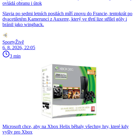
ovládá obranu i útok
Slavia po sedmi letních posilách míří znovu do Francie, tentokrát po
dvacetiletém Kamerunci z Auxerre, který ve třetí lize střílel góly i
bránil jako wingback.
SportyŽivě
6. 8. 2026, 22:05
3 min
Microsoft chce, aby na Xbox Helix běhaly všechny hry, které kdy
vyšly pro Xbox