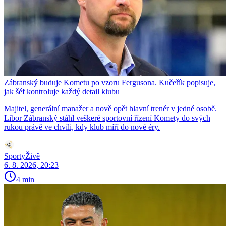
Zábranský buduje Kometu po vzoru Fergusona. Kučeřík popisuje,
jak šéf kontroluje každý detail klubu
Majitel, generální manažer a nově opět hlavní trenér v jedné osobě.
Libor Zábranský stáhl veškeré sportovní řízení Komety do svých
rukou právě ve chvíli, kdy klub míří do nové éry.
SportyŽivě
6. 8. 2026, 20:23
4 min