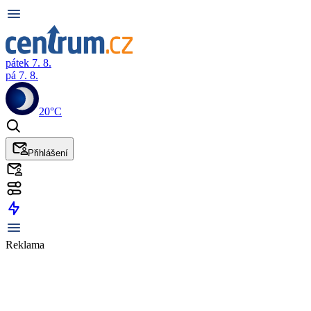
pátek 7. 8.
pá 7. 8.
20°C
Přihlášení
Reklama