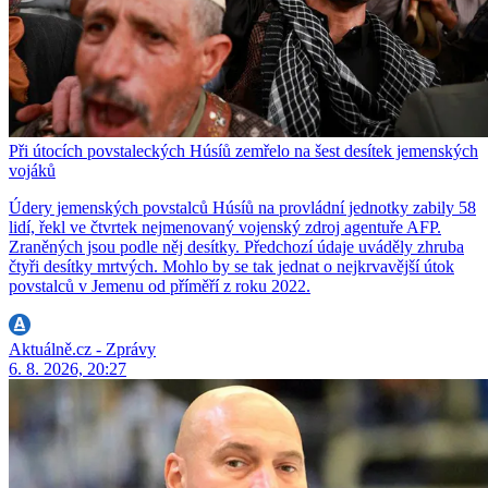
Při útocích povstaleckých Húsíů zemřelo na šest desítek jemenských
vojáků
Údery jemenských povstalců Húsíů na provládní jednotky zabily 58
lidí, řekl ve čtvrtek nejmenovaný vojenský zdroj agentuře AFP.
Zraněných jsou podle něj desítky. Předchozí údaje uváděly zhruba
čtyři desítky mrtvých. Mohlo by se tak jednat o nejkrvavější útok
povstalců v Jemenu od příměří z roku 2022.
Aktuálně.cz - Zprávy
6. 8. 2026, 20:27