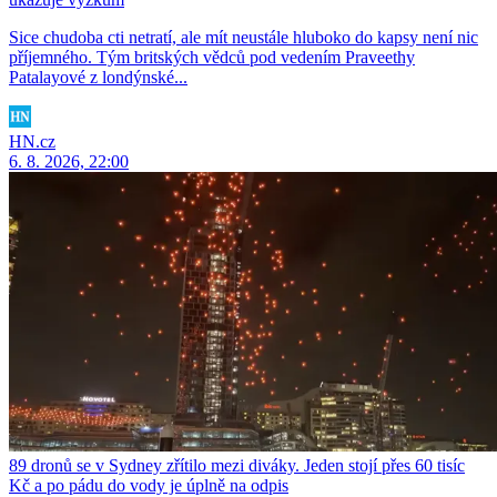
Sice chudoba cti netratí, ale mít neustále hluboko do kapsy není nic
příjemného. Tým britských vědců pod vedením Praveethy
Patalayové z londýnské...
HN.cz
6. 8. 2026, 22:00
89 dronů se v Sydney zřítilo mezi diváky. Jeden stojí přes 60 tisíc
Kč a po pádu do vody je úplně na odpis