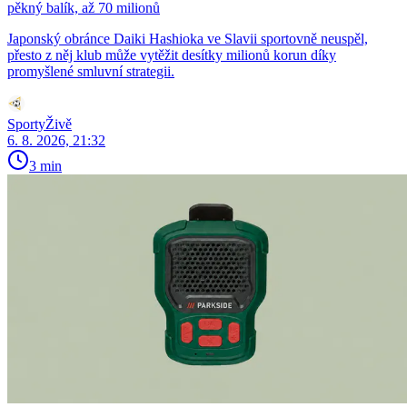
pěkný balík, až 70 milionů
Japonský obránce Daiki Hashioka ve Slavii sportovně neuspěl,
přesto z něj klub může vytěžit desítky milionů korun díky
promyšlené smluvní strategii.
SportyŽivě
6. 8. 2026, 21:32
3 min