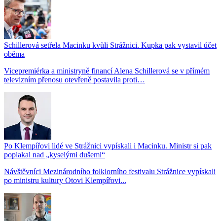
Schillerová setřela Macinku kvůli Strážnici. Kupka pak vystavil účet
oběma
Vicepremiérka a ministryně financí Alena Schillerová se v přímém
televizním přenosu otevřeně postavila proti…
Po Klempířovi lidé ve Strážnici vypískali i Macinku. Ministr si pak
poplakal nad „kyselými dušemi“
Návštěvníci Mezinárodního folklorního festivalu Strážnice vypískali
po ministru kultury Otovi Klempířovi...