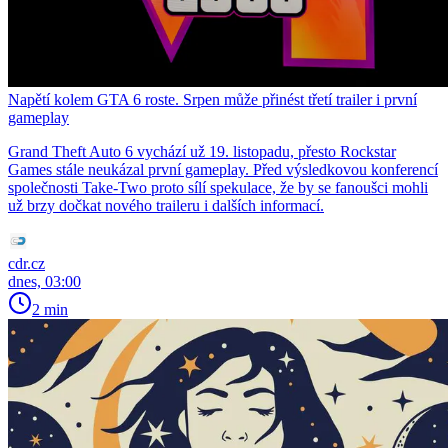
Napětí kolem GTA 6 roste. Srpen může přinést třetí trailer i první
gameplay
Grand Theft Auto 6 vychází už 19. listopadu, přesto Rockstar
Games stále neukázal první gameplay. Před výsledkovou konferencí
společnosti Take-Two proto sílí spekulace, že by se fanoušci mohli
už brzy dočkat nového traileru i dalších informací.
cdr.cz
dnes, 03:00
2 min