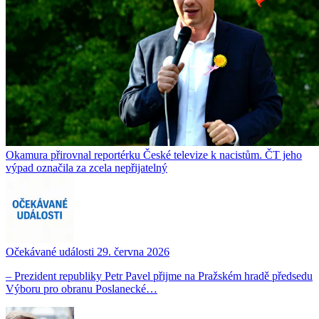
Okamura přirovnal reportérku České televize k nacistům. ČT jeho
výpad označila za zcela nepřijatelný
Očekávané události 29. června 2026
– Prezident republiky Petr Pavel přijme na Pražském hradě předsedu
Výboru pro obranu Poslanecké…