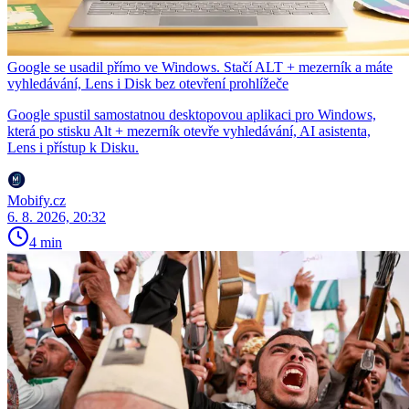
Google se usadil přímo ve Windows. Stačí ALT + mezerník a máte
vyhledávání, Lens i Disk bez otevření prohlížeče
Google spustil samostatnou desktopovou aplikaci pro Windows,
která po stisku Alt + mezerník otevře vyhledávání, AI asistenta,
Lens i přístup k Disku.
Mobify.cz
6. 8. 2026, 20:32
4 min