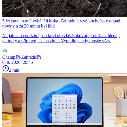
5 let jsme marně vyháněli krtka. Zahradník vzal kuchyňský odpad,
noviny a za 20 minut byl klid
Na jaře a na podzim jsou krtci obzvláště aktivní, protože si hledají
partnery a připravují se na zimu. Vypudit je tedy musíte včas.
Chalupáři-Zahrádkáři
6. 8. 2026, 20:45
2 min