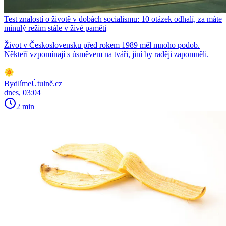
Test znalostí o životě v dobách socialismu: 10 otázek odhalí, za máte
minulý režim stále v živé paměti
Život v Československu před rokem 1989 měl mnoho podob.
Někteří vzpomínají s úsměvem na tváři, jiní by raději zapomněli.
BydlímeÚtulně.cz
dnes, 03:04
2 min