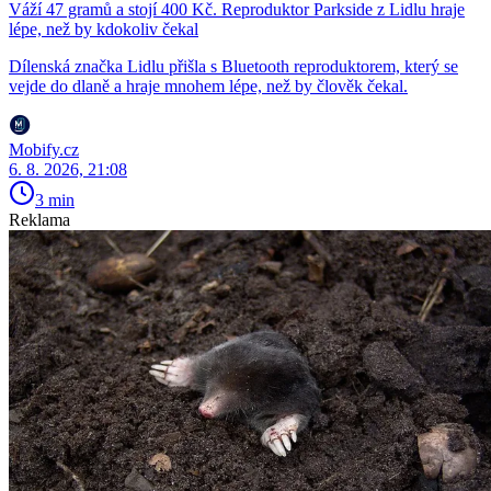
Váží 47 gramů a stojí 400 Kč. Reproduktor Parkside z Lidlu hraje
lépe, než by kdokoliv čekal
Dílenská značka Lidlu přišla s Bluetooth reproduktorem, který se
vejde do dlaně a hraje mnohem lépe, než by člověk čekal.
Mobify.cz
6. 8. 2026, 21:08
3 min
Reklama