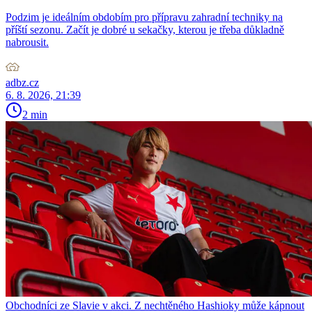
Podzim je ideálním obdobím pro přípravu zahradní techniky na
příští sezonu. Začít je dobré u sekačky, kterou je třeba důkladně
nabrousit.
adbz.cz
6. 8. 2026, 21:39
2 min
Obchodníci ze Slavie v akci. Z nechtěného Hashioky může kápnout