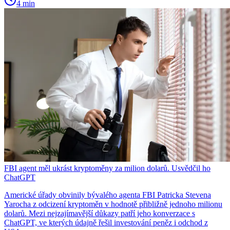
4 min
FBI agent měl ukrást kryptoměny za milion dolarů. Usvědčil ho
ChatGPT
Americké úřady obvinily bývalého agenta FBI Patricka Stevena
Yarocha z odcizení kryptoměn v hodnotě přibližně jednoho milionu
dolarů. Mezi nejzajímavější důkazy patří jeho konverzace s
ChatGPT, ve kterých údajně řešil investování peněz i odchod z