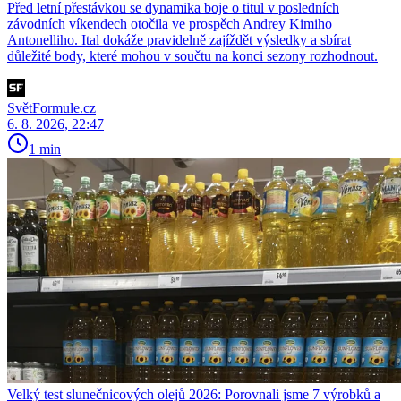
Před letní přestávkou se dynamika boje o titul v posledních
závodních víkendech otočila ve prospěch Andrey Kimiho
Antonelliho. Ital dokáže pravidelně zajíždět výsledky a sbírat
důležité body, které mohou v součtu na konci sezony rozhodnout.
SvětFormule.cz
6. 8. 2026, 22:47
1 min
Velký test slunečnicových olejů 2026: Porovnali jsme 7 výrobků a