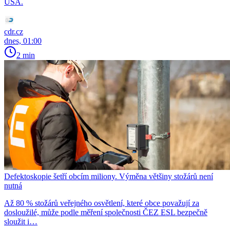
USA.
cdr.cz
dnes, 01:00
2 min
Defektoskopie šetří obcím miliony. Výměna většiny stožárů není
nutná
Až 80 % stožárů veřejného osvětlení, které obce považují za
dosloužilé, může podle měření společnosti ČEZ ESL bezpečně
sloužit i…