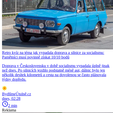
Retro kvíz na téma jak vypadala doprava a silnice za socialismu:
Pamětníci musí povinně získat 10/10 bodů
Doprava v Československu v době socialismu vypadala úplně jinak
než dnes. Po silnicích jezdilo podstatně méně aut, dálnic bylo jen
několik desítek kilometrů a cesta na dovolenou se často plánovala
týdny dopředu.
BydlímeÚtulně.cz
dnes, 02:28
2 min
Reklama