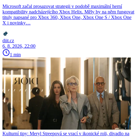
Microsoft začal prosazovat strategii v podobě maximální herní
kompatibility nadcházejícího Xbox Helix. Měly by na něm fungovat
tituly napsané pro Xbox 360, Xbox One, Xbox One S / Xbox One
X i novinky…
diit.cz
6. 8. 2026, 22:00
1 min
Kulturní tipy: Meryl Streepová se vrací v ikonické roli, divadlo na