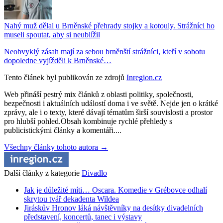
Nahý muž dělal u Brněnské přehrady stojky a kotouly. Strážníci ho
museli spoutat, aby si neublížil
Neobvyklý zásah mají za sebou brněnští strážníci, kteří v sobotu
dopoledne vyjížděli k Brněnské…
Tento článek byl publikován ze zdrojů
Inregion.cz
Web přináší pestrý mix článků z oblasti politiky, společnosti,
bezpečnosti i aktuálních událostí doma i ve světě. Nejde jen o krátké
zprávy, ale i o texty, které dávají tématům širší souvislosti a prostor
pro hlubší pohled.Obsah kombinuje rychlé přehledy s
publicistickými články a komentáři....
Všechny články tohoto autora →
Další články z kategorie
Divadlo
Jak je důležité míti… Oscara. Komedie v Grébovce odhalí
skrytou tvář dekadenta Wildea
Jiráskův Hronov láká návštěvníky na desítky divadelních
představení, koncertů, tanec i výstavy