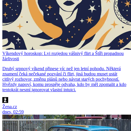
Víkendový horoskop: Lvi rozjedou vášnivý flirt a Štíři propadnou
žárlivosti
Druhý srpnový víkend přinese víc než jen letní pohodu. Některá
znamení čeká nečekané pozvání či flirt, jiná budou muset ustát
citlivý rozhovor, změnu plánů nebo návrat starých pochybností.
Hvězdy napoví, komu prospěje odvaha, kdo by měl zpomalit a kdo
tentokrát nesmí ignorovat vlastní intuici.
Žena.cz
dnes, 02:59