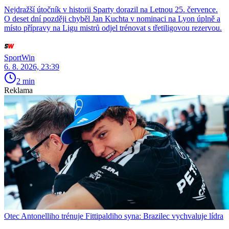
Nejdražší útočník v historii Sparty dorazil na Letnou 25. července.
O deset dní později chyběl Jan Kuchta v nominaci na Lyon úplně a
místo přípravy na Ligu mistrů odjel trénovat s třetiligovou rezervou.
SportWin
6. 8. 2026, 23:39
2 min
Reklama
Otec Antonelliho trénuje Fittipaldiho syna: Brazilec vychvaluje lídra