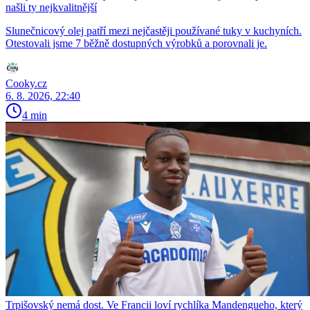
našli ty nejkvalitnější
Slunečnicový olej patří mezi nejčastěji používané tuky v kuchyních.
Otestovali jsme 7 běžně dostupných výrobků a porovnali je.
Cooky.cz
6. 8. 2026, 22:40
4 min
Trpišovský nemá dost. Ve Francii loví rychlíka Mandengueho, který