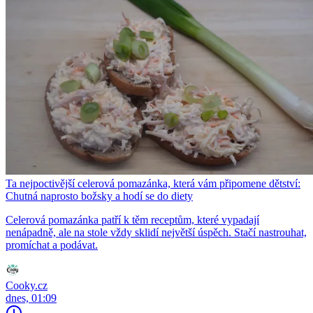
Ta nejpoctivější celerová pomazánka, která vám připomene dětství:
Chutná naprosto božsky a hodí se do diety
Celerová pomazánka patří k těm receptům, které vypadají
nenápadně, ale na stole vždy sklidí největší úspěch. Stačí nastrouhat,
promíchat a podávat.
Cooky.cz
dnes, 01:09