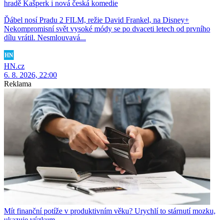
hradě Kašperk i nová česká komedie
Ďábel nosí Pradu 2 FILM, režie David Frankel, na Disney+
Nekompromisní svět vysoké módy se po dvaceti letech od prvního
dílu vrátil. Nesmlouvavá...
HN.cz
6. 8. 2026, 22:00
Reklama
Mít finanční potíže v produktivním věku? Urychlí to stárnutí mozku,
ukazuje výzkum