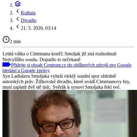
Kultura
Divadlo
21. 5. 2026, 03:14
2 min
Letitá válka o Cimrmana končí: Smoljak již zná rozhodnutí
Nejvyššího soudu. Dopadlo to nečekaně
Přidejte si obsah Centrum.cz do oblíbených zdrojů pro Google
hledání a Google zprávy
Syn Ladislava Smoljaka vyhrál vleklý soudní spor ohledně
autorských práv. Žižkovské divadlo, které uvádí Cimrmanovy hry,
musí zaplatit dvě stě tisíc. Svěrák k synovi Smoljaka řekl své.