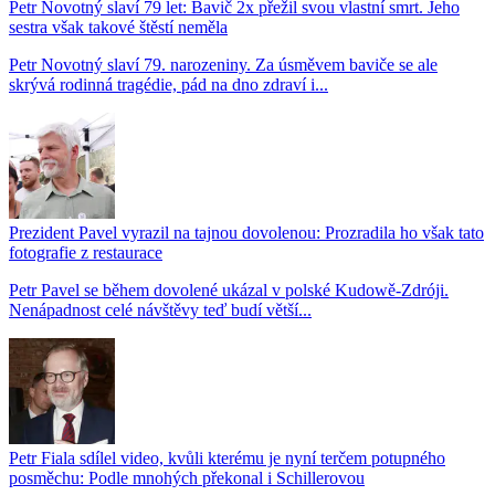
Petr Novotný slaví 79 let: Bavič 2x přežil svou vlastní smrt. Jeho
sestra však takové štěstí neměla
Petr Novotný slaví 79. narozeniny. Za úsměvem baviče se ale
skrývá rodinná tragédie, pád na dno zdraví i...
Prezident Pavel vyrazil na tajnou dovolenou: Prozradila ho však tato
fotografie z restaurace
Petr Pavel se během dovolené ukázal v polské Kudowě-Zdróji.
Nenápadnost celé návštěvy teď budí větší...
Petr Fiala sdílel video, kvůli kterému je nyní terčem potupného
posměchu: Podle mnohých překonal i Schillerovou