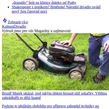
„donutilo“ hrát na klinice daleko od Prahy
Shakespeare s popíkem? Brněnské Národní divadlo uvádí
nový Sen čarovné noci
Zobrazit více
Kultura
Divadlo
Vybrali jsme pro vás
Magazíny a zajímavosti
Brusíř Marek ukázal, pod jakým úhlem brousit nůž sekačky. Většina
zahrádkářů to dělá špatně
Podzim je ideálním obdobím pro přípravu zahradní techniky na