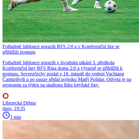
Fotbalisté Jablonce porazili RFS 2:0 a v Konferenční lize se
přiblížili postupu
Fotbalisté Jablonce porazili v úvodním utkání 3. předkola
Konferenční ligy RFS Riga doma 2:0 a výrazně se přiblížili k
postupu. Severočechy poslal v 18. minutě do vedení Vachtang
Čanturišvili a po pauze přidal pojistku Matěj Polidar. Odveta je na
programu za týden na stadionu lídra lotyšské ligy.
Liberecká Drbna
dnes, 19:35
3 min