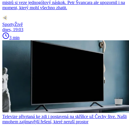
mistrů si veze jednogólový náskok. Petr Švancara ale upozornil i na
moment, který mohl všechno zhatit.
SportyŽivě
dnes, 19:03
3 min
Televize přivrtaná ke zdi i postavená na skříňce už Čechy štve. Našli
mnohem zajímavější řešení, které neruší prostor