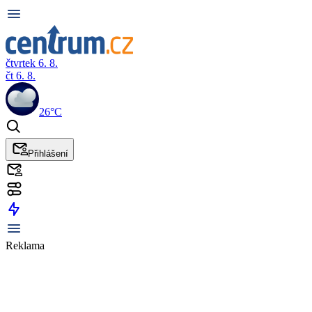
čtvrtek 6. 8.
čt 6. 8.
26°C
Přihlášení
Reklama