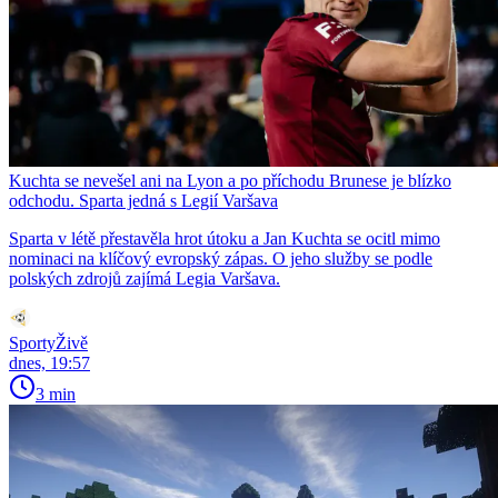
Kuchta se nevešel ani na Lyon a po příchodu Brunese je blízko
odchodu. Sparta jedná s Legií Varšava
Sparta v létě přestavěla hrot útoku a Jan Kuchta se ocitl mimo
nominaci na klíčový evropský zápas. O jeho služby se podle
polských zdrojů zajímá Legia Varšava.
SportyŽivě
dnes, 19:57
3 min