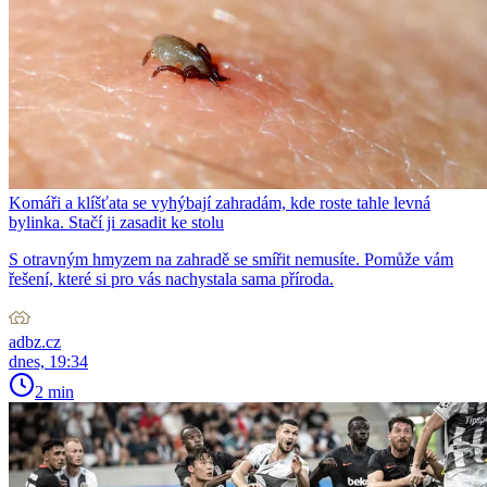
Komáři a klíšťata se vyhýbají zahradám, kde roste tahle levná
bylinka. Stačí ji zasadit ke stolu
S otravným hmyzem na zahradě se smířit nemusíte. Pomůže vám
řešení, které si pro vás nachystala sama příroda.
adbz.cz
dnes, 19:34
2 min