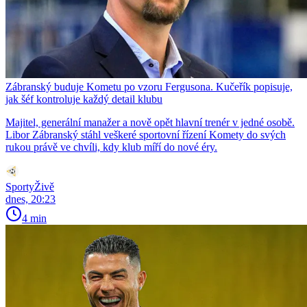
Zábranský buduje Kometu po vzoru Fergusona. Kučeřík popisuje,
jak šéf kontroluje každý detail klubu
Majitel, generální manažer a nově opět hlavní trenér v jedné osobě.
Libor Zábranský stáhl veškeré sportovní řízení Komety do svých
rukou právě ve chvíli, kdy klub míří do nové éry.
SportyŽivě
dnes, 20:23
4 min