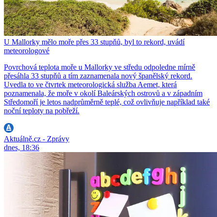
U Mallorky mělo moře přes 33 stupňů, byl to rekord, uvádí
meteorologové
Povrchová teplota moře u Mallorky ve středu odpoledne mírně
přesáhla 33 stupňů a tím zaznamenala nový španělský rekord.
Uvedla to ve čtvrtek meteorologická služba Aemet, která
poznamenala, že moře v okolí Baleárských ostrovů a v západním
Středomoří je letos nadprůměrně teplé, což ovlivňuje například také
noční teploty na pobřeží.
Aktuálně.cz - Zprávy
dnes, 18:36