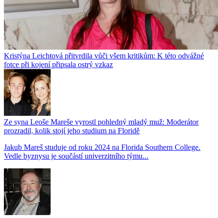
Kristýna Leichtová přitvrdila vůči všem kritikům: K této odvážné
fotce při kojení připsala ostrý vzkaz
Ze syna Leoše Mareše vyrostl pohledný mladý muž: Moderátor
prozradil, kolik stojí jeho studium na Floridě
Jakub Mareš studuje od roku 2024 na Florida Southern College.
Vedle byznysu je součástí univerzitního týmu...