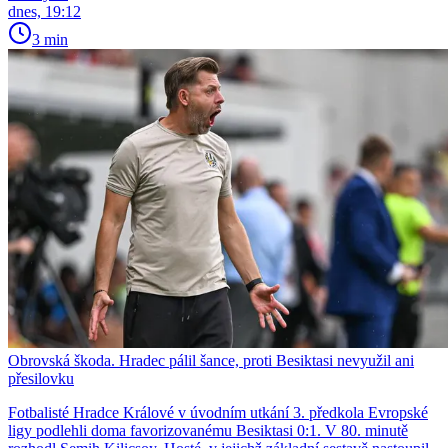
dnes, 19:12
3 min
Obrovská škoda. Hradec pálil šance, proti Besiktasi nevyužil ani
přesilovku
Fotbalisté Hradce Králové v úvodním utkání 3. předkola Evropské
ligy podlehli doma favorizovanému Besiktasi 0:1. V 80. minutě