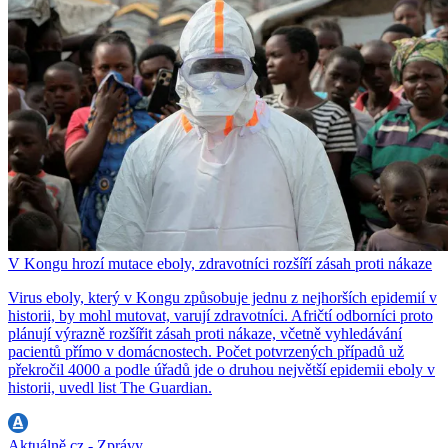
V Kongu hrozí mutace eboly, zdravotníci rozšíří zásah proti nákaze
Virus eboly, který v Kongu způsobuje jednu z nejhorších epidemií v
historii, by mohl mutovat, varují zdravotníci. Afričtí odborníci proto
plánují výrazně rozšířit zásah proti nákaze, včetně vyhledávání
pacientů přímo v domácnostech. Počet potvrzených případů už
překročil 4000 a podle úřadů jde o druhou největší epidemii eboly v
historii, uvedl list The Guardian.
Aktuálně.cz - Zprávy