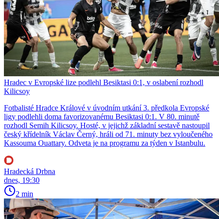
Hradec v Evropské lize podlehl Besiktasi 0:1, v oslabení rozhodl
Kilicsoy
Fotbalisté Hradce Králové v úvodním utkání 3. předkola Evropské
ligy podlehli doma favorizovanému Besiktasi 0:1. V 80. minutě
rozhodl Semih Kilicsoy. Hosté, v jejichž základní sestavě nastoupil
český křídelník Václav Černý, hráli od 71. minuty bez vyloučeného
Kassouma Ouattary. Odveta je na programu za týden v Istanbulu.
Hradecká Drbna
dnes, 19:30
2 min