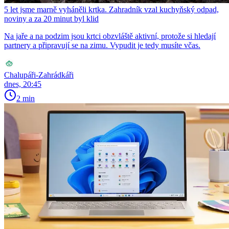
5 let jsme marně vyháněli krtka. Zahradník vzal kuchyňský odpad,
noviny a za 20 minut byl klid
Na jaře a na podzim jsou krtci obzvláště aktivní, protože si hledají
partnery a připravují se na zimu. Vypudit je tedy musíte včas.
Chalupáři-Zahrádkáři
dnes, 20:45
2 min