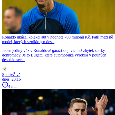
Ronaldo ukázal kolekci aut v hodnotě 700 milionů Kč. Patří mezi ně
model, kterých vzniklo jen deset
Jeden jediný vůz v Ronaldově garáži stojí víc než zbytek sbírky
dohromady. Je to Bugatti, které automobilka vyrobila v pouhých
deseti kusech.
SportyŽivě
dnes, 20:16
4 min