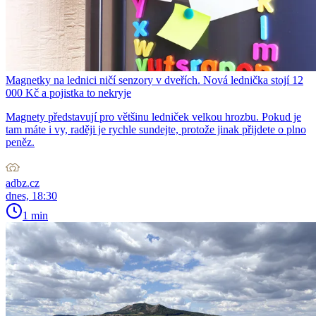
Magnetky na lednici ničí senzory v dveřích. Nová lednička stojí 12
000 Kč a pojistka to nekryje
Magnety představují pro většinu ledniček velkou hrozbu. Pokud je
tam máte i vy, raději je rychle sundejte, protože jinak přijdete o plno
peněz.
adbz.cz
dnes, 18:30
1 min