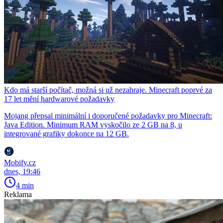
Kdo má starší počítač, možná si už nezahraje. Minecraft poprvé za
17 let mění hardwarové požadavky
Mojang přepsal minimální i doporučené požadavky pro Minecraft:
Java Edition. Minimum RAM vyskočilo ze 2 GB na 8, u
integrované grafiky dokonce na 12 GB.
Mobify.cz
dnes, 19:46
4 min
Reklama