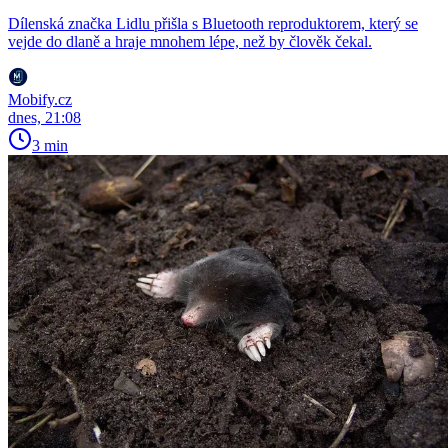
Dílenská značka Lidlu přišla s Bluetooth reproduktorem, který se
vejde do dlaně a hraje mnohem lépe, než by člověk čekal.
Mobify.cz
dnes, 21:08
3 min