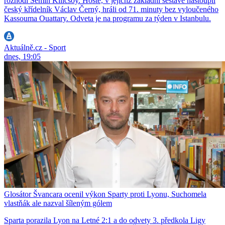
rozhodl Semih Kilicsoy. Hosté, v jejichž základní sestavě nastoupil
český křídelník Václav Černý, hráli od 71. minuty bez vyloučeného
Kassouma Ouattary. Odveta je na programu za týden v Istanbulu.
Aktuálně.cz - Sport
dnes, 19:05
Glosátor Švancara ocenil výkon Sparty proti Lyonu, Suchomela
vlastňák ale nazval šíleným gólem
Sparta porazila Lyon na Letné 2:1 a do odvety 3. předkola Ligy