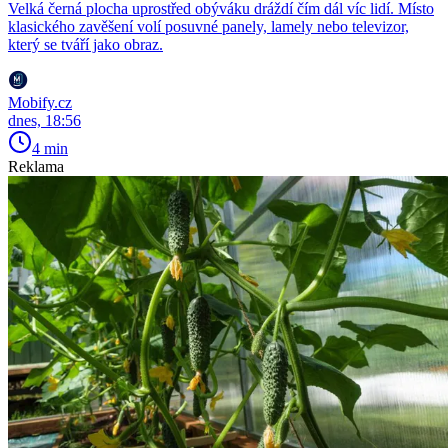
Velká černá plocha uprostřed obýváku dráždí čím dál víc lidí. Místo
klasického zavěšení volí posuvné panely, lamely nebo televizor,
který se tváří jako obraz.
Mobify.cz
dnes, 18:56
4 min
Reklama