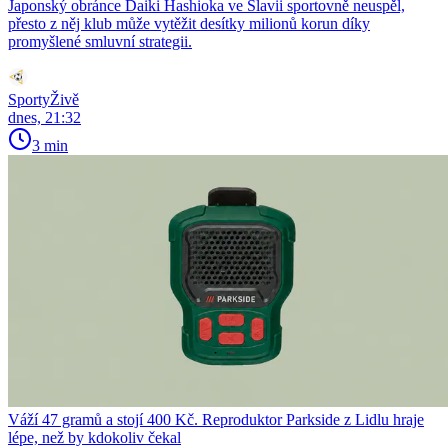
Japonský obránce Daiki Hashioka ve Slavii sportovně neuspěl,
přesto z něj klub může vytěžit desítky milionů korun díky
promyšlené smluvní strategii.
SportyŽivě
dnes, 21:32
3 min
Váží 47 gramů a stojí 400 Kč. Reproduktor Parkside z Lidlu hraje
lépe, než by kdokoliv čekal