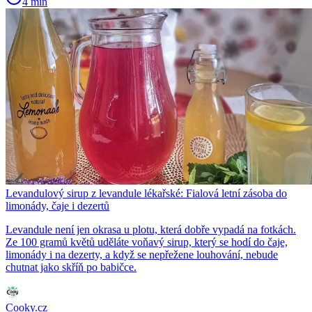
4 min
Levandulový sirup z levandule lékařské: Fialová letní zásoba do
limonády, čaje i dezertů
Levandule není jen okrasa u plotu, která dobře vypadá na fotkách.
Ze 100 gramů květů uděláte voňavý sirup, který se hodí do čaje,
limonády i na dezerty, a když se nepřežene louhování, nebude
chutnat jako skříň po babičce.
Cooky.cz