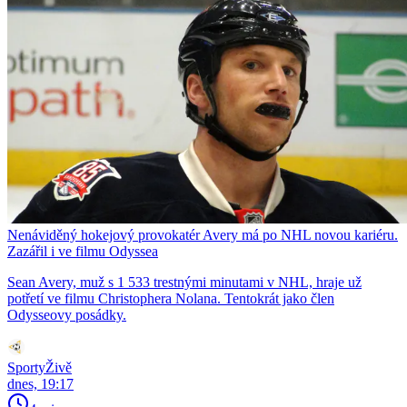
Nenáviděný hokejový provokatér Avery má po NHL novou kariéru.
Zazářil i ve filmu Odyssea
Sean Avery, muž s 1 533 trestnými minutami v NHL, hraje už
potřetí ve filmu Christophera Nolana. Tentokrát jako člen
Odysseovy posádky.
SportyŽivě
dnes, 19:17