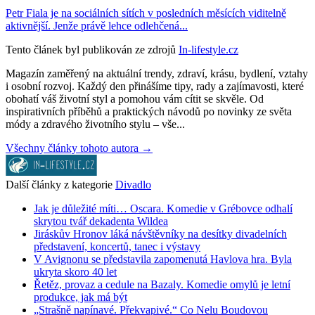
Petr Fiala je na sociálních sítích v posledních měsících viditelně
aktivnější. Jenže právě lehce odlehčená...
Tento článek byl publikován ze zdrojů
In-lifestyle.cz
Magazín zaměřený na aktuální trendy, zdraví, krásu, bydlení, vztahy
i osobní rozvoj. Každý den přinášíme tipy, rady a zajímavosti, které
obohatí váš životní styl a pomohou vám cítit se skvěle. Od
inspirativních příběhů a praktických návodů po novinky ze světa
módy a zdravého životního stylu – vše...
Všechny články tohoto autora →
Další články z kategorie
Divadlo
Jak je důležité míti… Oscara. Komedie v Grébovce odhalí
skrytou tvář dekadenta Wildea
Jiráskův Hronov láká návštěvníky na desítky divadelních
představení, koncertů, tanec i výstavy
V Avignonu se představila zapomenutá Havlova hra. Byla
ukryta skoro 40 let
Řetěz, provaz a cedule na Bazaly. Komedie omylů je letní
produkce, jak má být
„Strašně napínavé. Překvapivé.“ Co Nelu Boudovou