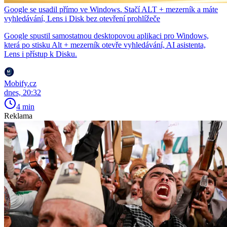
Google se usadil přímo ve Windows. Stačí ALT + mezerník a máte
vyhledávání, Lens i Disk bez otevření prohlížeče
Google spustil samostatnou desktopovou aplikaci pro Windows,
která po stisku Alt + mezerník otevře vyhledávání, AI asistenta,
Lens i přístup k Disku.
Mobify.cz
dnes, 20:32
4 min
Reklama