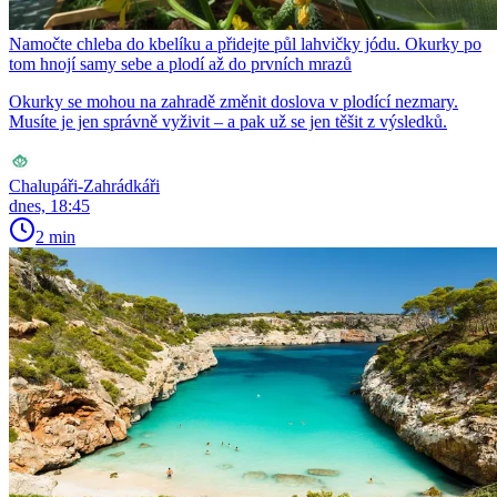
Namočte chleba do kbelíku a přidejte půl lahvičky jódu. Okurky po
tom hnojí samy sebe a plodí až do prvních mrazů
Okurky se mohou na zahradě změnit doslova v plodící nezmary.
Musíte je jen správně vyživit – a pak už se jen těšit z výsledků.
Chalupáři-Zahrádkáři
dnes, 18:45
2 min