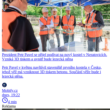
Prezident Petr Pavel se přijel podívat na nový kostel v Neratovicích.
Vzniká 3D tiskem a uvnitř bude lezecká stěna
Petr Pavel v květnu navštívil staveniště prvního kostela v Česku,
jehož věž má vzniknout 3D tiskem betonu. Součástí věže bude i
lezecká stěna.
Mobify.cz
dnes, 19:22
4 min
Reklama