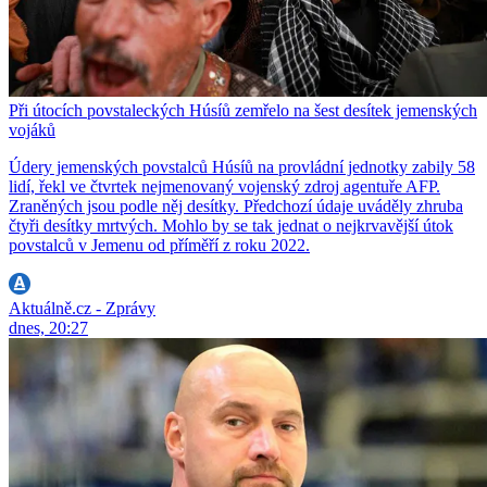
Při útocích povstaleckých Húsíů zemřelo na šest desítek jemenských
vojáků
Údery jemenských povstalců Húsíů na provládní jednotky zabily 58
lidí, řekl ve čtvrtek nejmenovaný vojenský zdroj agentuře AFP.
Zraněných jsou podle něj desítky. Předchozí údaje uváděly zhruba
čtyři desítky mrtvých. Mohlo by se tak jednat o nejkrvavější útok
povstalců v Jemenu od příměří z roku 2022.
Aktuálně.cz - Zprávy
dnes, 20:27