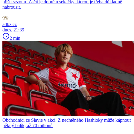
příští sezonu. Začít je dobré u sekačky, kterou je třeba důkladně
nabrousit.
adbz.cz
dnes, 21:39
2 min
Obchodníci ze Slavie v akci. Z nechtěného Hashioky může kápnout
pěkný balík, až 70 milionů