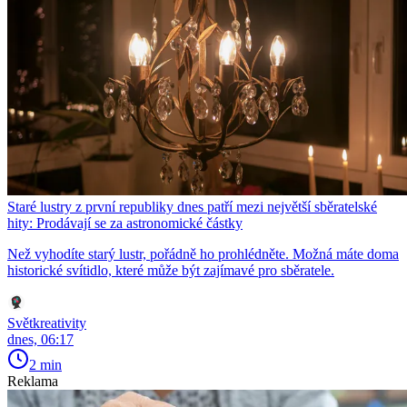
Staré lustry z první republiky dnes patří mezi největší sběratelské
hity: Prodávají se za astronomické částky
Než vyhodíte starý lustr, pořádně ho prohlédněte. Možná máte doma
historické svítidlo, které může být zajímavé pro sběratele.
Světkreativity
dnes, 06:17
2 min
Reklama