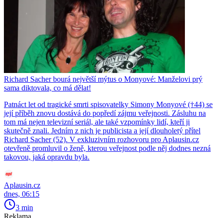
Richard Sacher bourá největší mýtus o Monyové: Manželovi prý
sama diktovala, co má dělat!
Patnáct let od tragické smrti spisovatelky Simony Monyové (†44) se
její příběh znovu dostává do popředí zájmu veřejnosti. Zásluhu na
tom má nejen televizní seriál, ale také vzpomínky lidí, kteří ji
skutečně znali. Jedním z nich je publicista a její dlouholetý přítel
Richard Sacher (52). V exkluzivním rozhovoru pro Aplausin.cz
otevřeně promluvil o ženě, kterou veřejnost podle něj dodnes nezná
takovou, jaká opravdu byla.
Aplausin.cz
dnes, 06:15
3 min
Reklama