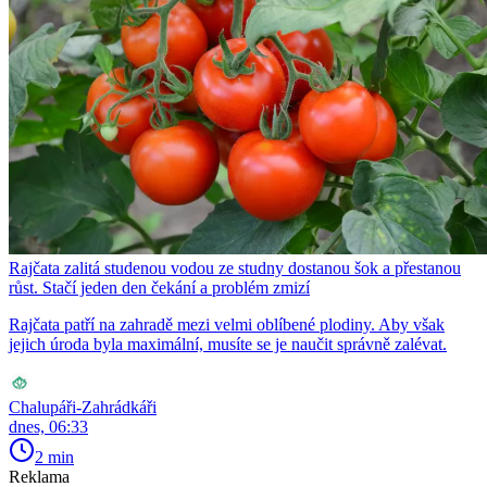
Rajčata zalitá studenou vodou ze studny dostanou šok a přestanou
růst. Stačí jeden den čekání a problém zmizí
Rajčata patří na zahradě mezi velmi oblíbené plodiny. Aby však
jejich úroda byla maximální, musíte se je naučit správně zalévat.
Chalupáři-Zahrádkáři
dnes, 06:33
2 min
Reklama