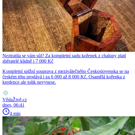
Neztratila se vám sůl? Za kompletní sadu kořenek z chalupy platí
sběratelé klidně i 7 000 Kč
Kompletní spížní souprava z meziválečného Československa se na
českém trhu prodává i za 6 000 až 8 000 Kč. Osamělá kořenka z
kredence ale tolik nevynese.
VědaŽivě.cz
dnes, 06:41
4 min