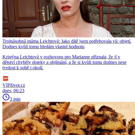
Trojnásobná máma Leichtová: Jako dítě jsem potřebovala víc objetí.
Dodnes kvůli tomu hledám vlastní hodnotu
Kristýna Leichtová v rozhovoru pro Marianne přiznala, že jí v
dětství chyběly doteky a objímání, a že si kvůli tomu dodnes nese
tvrdost k sobě i okolí.
VIPživot.cz
dnes, 06:23
3 min