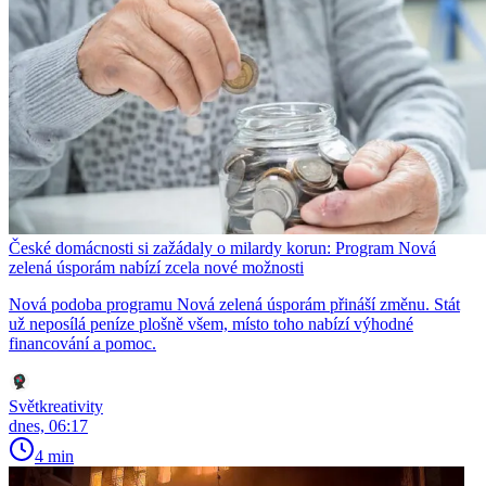
České domácnosti si zažádaly o milardy korun: Program Nová
zelená úsporám nabízí zcela nové možnosti
Nová podoba programu Nová zelená úsporám přináší změnu. Stát
už neposílá peníze plošně všem, místo toho nabízí výhodné
financování a pomoc.
Světkreativity
dnes, 06:17
4 min