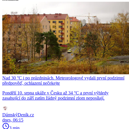
Nad 30 °C i po prázdninách. Meteorologové vydali první podzimní
předpověď, ochlazení nečekejte
Pondělí 10. srpna ukáže v Česku až 34 °C a první výhledy
zasahující do září zatím žádný podzimní zlom neposílají.
DámskýDeník.cz
dnes, 06:15
3 min