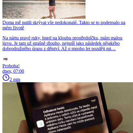
Doma mě nutili skrývat vše nedokonalé. Takto se to podepsalo na
mém životě
Na nártu pravé ruky, hned na kloubu prostředníčku, mám malou
jizvu. Je tam už strašně dlouho, nejspíš jako následek nějakého
dobrodružného úrazu z dětství. Až o mnoho let později mi…
Proboha!
dnes, 07:00
2 min