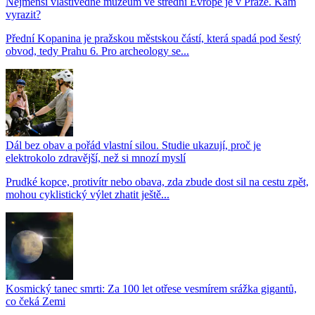
Nejmenší vlastivědné muzeum ve střední Evropě je v Praze. Kam
vyrazit?
Přední Kopanina je pražskou městskou částí, která spadá pod šestý
obvod, tedy Prahu 6. Pro archeology se...
Dál bez obav a pořád vlastní silou. Studie ukazují, proč je
elektrokolo zdravější, než si mnozí myslí
Prudké kopce, protivítr nebo obava, zda zbude dost sil na cestu zpět,
mohou cyklistický výlet zhatit ještě...
Kosmický tanec smrti: Za 100 let otřese vesmírem srážka gigantů,
co čeká Zemi