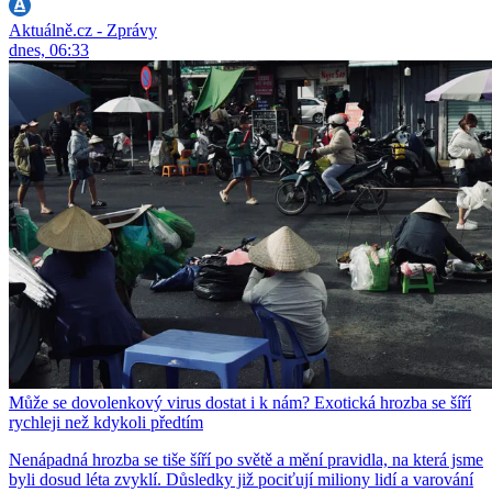
Aktuálně.cz - Zprávy
dnes, 06:33
Může se dovolenkový virus dostat i k nám? Exotická hrozba se šíří
rychleji než kdykoli předtím
Nenápadná hrozba se tiše šíří po světě a mění pravidla, na která jsme
byli dosud léta zvyklí. Důsledky již pociťují miliony lidí a varování