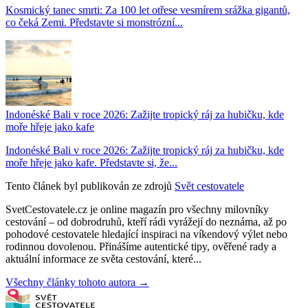
Kosmický tanec smrti: Za 100 let otřese vesmírem srážka gigantů,
co čeká Zemi. Představte si monstrózní...
Indonéské Bali v roce 2026: Zažijte tropický ráj za hubičku, kde
moře hřeje jako kafe
Indonéské Bali v roce 2026: Zažijte tropický ráj za hubičku, kde
moře hřeje jako kafe. Představte si, že...
Tento článek byl publikován ze zdrojů
Svět cestovatele
SvetCestovatele.cz je online magazín pro všechny milovníky
cestování – od dobrodruhů, kteří rádi vyrážejí do neznáma, až po
pohodové cestovatele hledající inspiraci na víkendový výlet nebo
rodinnou dovolenou. Přinášíme autentické tipy, ověřené rady a
aktuální informace ze světa cestování, které...
Všechny články tohoto autora →