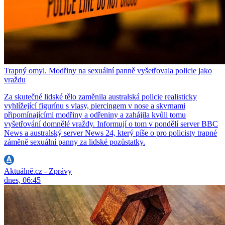
Trapný omyl. Modřiny na sexuální panně vyšetřovala policie jako
vraždu
Za skutečné lidské tělo zaměnila australská policie realisticky
vyhlížející figurínu s vlasy, piercingem v nose a skvrnami
připomínajícími modřiny a odřeniny a zahájila kvůli tomu
vyšetřování domnělé vraždy. Informují o tom v pondělí server BBC
News a australský server News 24, který píše o pro policisty trapné
záměně sexuální panny za lidské pozůstatky.
Aktuálně.cz - Zprávy
dnes, 06:45