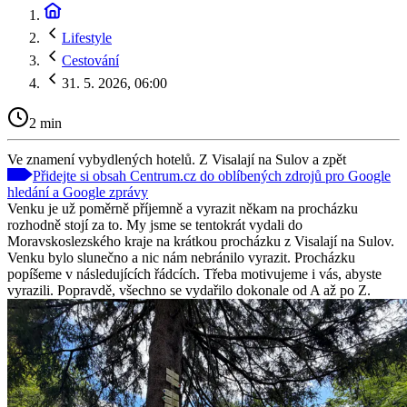
Lifestyle
Cestování
31. 5. 2026, 06:00
2 min
Ve znamení vybydlených hotelů. Z Visalají na Sulov a zpět
Přidejte si obsah Centrum.cz do oblíbených zdrojů pro Google
hledání a Google zprávy
Venku je už poměrně příjemně a vyrazit někam na procházku
rozhodně stojí za to. My jsme se tentokrát vydali do
Moravskoslezského kraje na krátkou procházku z Visalají na Sulov.
Venku bylo slunečno a nic nám nebránilo vyrazit. Procházku
popíšeme v následujících řádcích. Třeba motivujeme i vás, abyste
vyrazili. Popravdě, všechno se vydařilo dokonale od A až po Z.