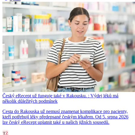
Český eRecept už funguje také v Rakousku. : Výdej léků má
několik důležitých podmínek
Cesta do Rakouska už nemusí znamenat komplikace pro pacienty,
kteří potřebují léky předepsané českým lékařem. Od 5. srpna 2026
lze český eRecept uplatnit také u našich jižních sousedů.