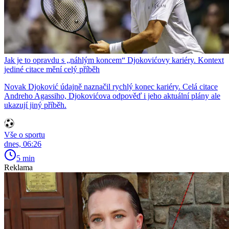
Jak je to opravdu s „náhlým koncem“ Djokovićovy kariéry. Kontext
jediné citace mění celý příběh
Novak Djoković údajně naznačil rychlý konec kariéry. Celá citace
Andreho Agassiho, Djokovićova odpověď i jeho aktuální plány ale
ukazují jiný příběh.
Vše o sportu
dnes, 06:26
5 min
Reklama