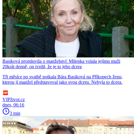
Basiková promluvila o manželství: Milenka volala jejímu muži
20krát denně, on tvrdil, že je to jeho dcera
Tři měsíce po svatbě potkala Bára Basiková na Příkopech ženu,
kterou jí manžel představoval jako svou dceru. Nebyla to dcera.
VIPživot.cz
dnes, 06:16
3 min