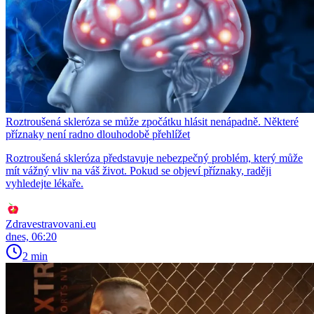
Roztroušená skleróza se může zpočátku hlásit nenápadně. Některé
příznaky není radno dlouhodobě přehlížet
Roztroušená skleróza představuje nebezpečný problém, který může
mít vážný vliv na váš život. Pokud se objeví příznaky, raději
vyhledejte lékaře.
Zdravestravovani.eu
dnes, 06:20
2 min