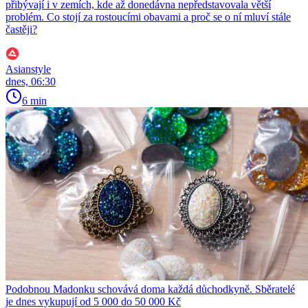
přibývají i v zemích, kde až donedávna nepředstavovala větší
problém. Co stojí za rostoucími obavami a proč se o ní mluví stále
častěji?
Asianstyle
dnes, 06:30
6 min
Podobnou Madonku schovává doma každá důchodkyně. Sběratelé
je dnes vykupují od 5 000 do 50 000 Kč