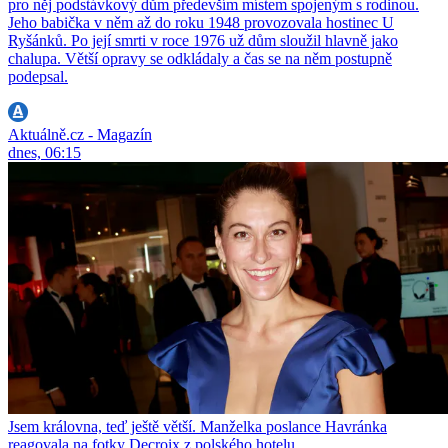
pro něj podstávkový dům především místem spojeným s rodinou.
Jeho babička v něm až do roku 1948 provozovala hostinec U
Ryšánků. Po její smrti v roce 1976 už dům sloužil hlavně jako
chalupa. Větší opravy se odkládaly a čas se na něm postupně
podepsal.
Aktuálně.cz - Magazín
dnes, 06:15
Jsem královna, teď ještě větší. Manželka poslance Havránka
reagovala na fotky Decroix z polského hotelu