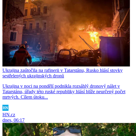
Ukrajina zaútočila na rafinerii v Tatarstánu, Rusko hlásí stovky
sestřelených ukrajinských dronů
Ukrajina v noci na pondělí podnikla rozsáhlý dronový nálet v
Tatarstánu, úřady této ruské republiky hlásí blíže neurčený počet
mrtvých. Cílem útoku...
HN.cz
dnes, 06:17