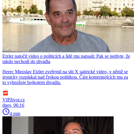
Etzler natočil video o politicích a lidé mu napsali: Pak se nedivte, že
nikdo nechodí do divadla
Herec Miroslav Etzler zveřejnil na síti X satirické video, v němž se
ironicky rozplakal nad českou politikou. Část komentujících mu za
to vyhrožuje bojkotem divadla.
VIPživot.cz
dnes, 06:16
4 min