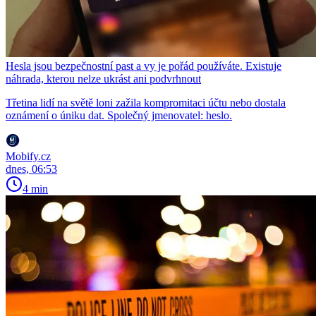
Hesla jsou bezpečnostní past a vy je pořád používáte. Existuje
náhrada, kterou nelze ukrást ani podvrhnout
Třetina lidí na světě loni zažila kompromitaci účtu nebo dostala
oznámení o úniku dat. Společný jmenovatel: heslo.
Mobify.cz
dnes, 06:53
4 min