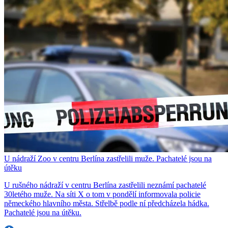
U nádraží Zoo v centru Berlína zastřelili muže. Pachatelé jsou na
útěku
U rušného nádraží v centru Berlína zastřelili neznámí pachatelé
30letého muže. Na síti X o tom v pondělí informovala policie
německého hlavního města. Střelbě podle ní předcházela hádka.
Pachatelé jsou na útěku.