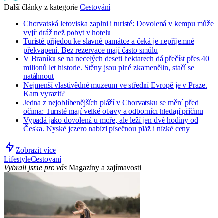
Další články z kategorie
Cestování
Chorvatská letoviska zaplnili turisté: Dovolená v kempu může
vyjít dráž než pobyt v hotelu
Turisté přijedou ke slavné památce a čeká je nepříjemné
překvapení. Bez rezervace mají často smůlu
V Braníku se na necelých deseti hektarech dá přečíst přes 40
milionů let historie. Stěny jsou plné zkamenělin, stačí se
natáhnout
Nejmenší vlastivědné muzeum ve střední Evropě je v Praze.
Kam vyrazit?
Jedna z nejoblíbenějších pláží v Chorvatsku se mění před
očima: Turisté mají velké obavy a odborníci hledají příčinu
Vypadá jako dovolená u moře, ale leží jen dvě hodiny od
Česka. Nyské jezero nabízí písečnou pláž i nízké ceny
Zobrazit více
Lifestyle
Cestování
Vybrali jsme pro vás
Magazíny a zajímavosti