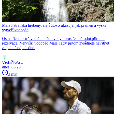
Malá Fatra láká hřebeny, ale Šútovo ukazuje, jak pramen a výška
vytvoří vodopád
Osmatřicet metrů volného pádu vody uprostřed národní přírodní
rezervace. Nejvyšší vodopád Malé Fatry přitom zvládnete navštívit
za jediné odpoledne.
VědaŽivě.cz
dnes, 06:29
3 min