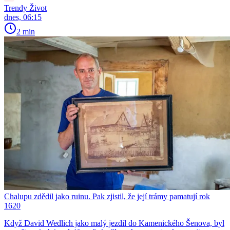
Trendy Život
dnes, 06:15
2 min
Chalupu zdědil jako ruinu. Pak zjistil, že její trámy pamatují rok
1620
Když David Wedlich jako malý jezdil do Kamenického Šenova, byl