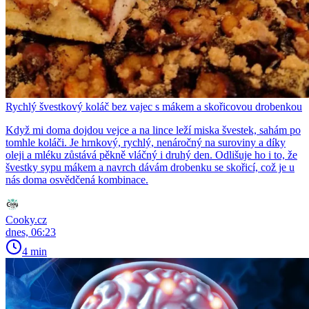
Rychlý švestkový koláč bez vajec s mákem a skořicovou drobenkou
Když mi doma dojdou vejce a na lince leží miska švestek, sahám po
tomhle koláči. Je hrnkový, rychlý, nenáročný na suroviny a díky
oleji a mléku zůstává pěkně vláčný i druhý den. Odlišuje ho i to, že
švestky sypu mákem a navrch dávám drobenku se skořicí, což je u
nás doma osvědčená kombinace.
Cooky.cz
dnes, 06:23
4 min