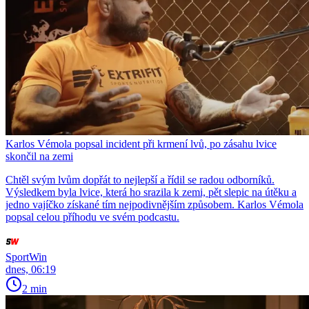
Karlos Vémola popsal incident při krmení lvů, po zásahu lvice
skončil na zemi
Chtěl svým lvům dopřát to nejlepší a řídil se radou odborníků.
Výsledkem byla lvice, která ho srazila k zemi, pět slepic na útěku a
jedno vajíčko získané tím nejpodivnějším způsobem. Karlos Vémola
popsal celou příhodu ve svém podcastu.
SportWin
dnes, 06:19
2 min