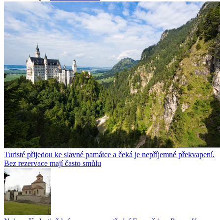
Turisté přijedou ke slavné památce a čeká je nepříjemné překvapení.
Bez rezervace mají často smůlu