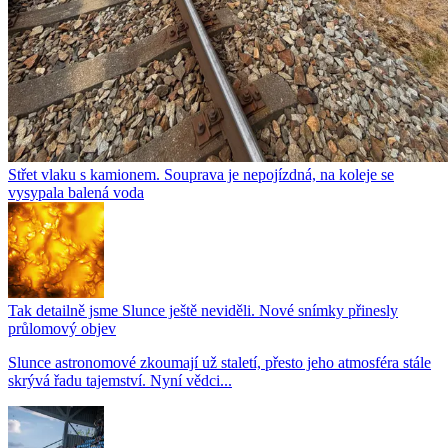
Střet vlaku s kamionem. Souprava je nepojízdná, na koleje se
vysypala balená voda
Tak detailně jsme Slunce ještě neviděli. Nové snímky přinesly
průlomový objev
Slunce astronomové zkoumají už staletí, přesto jeho atmosféra stále
skrývá řadu tajemství. Nyní vědci...