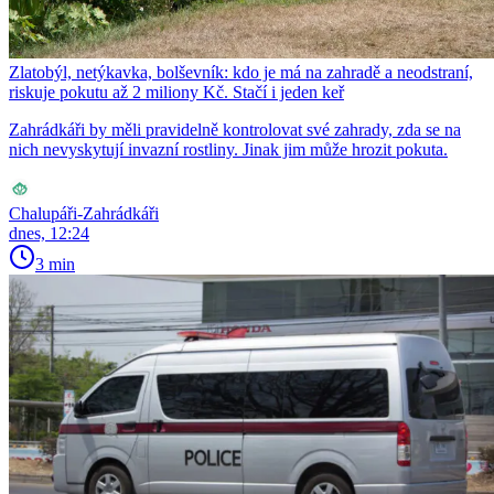
Zlatobýl, netýkavka, bolševník: kdo je má na zahradě a neodstraní,
riskuje pokutu až 2 miliony Kč. Stačí i jeden keř
Zahrádkáři by měli pravidelně kontrolovat své zahrady, zda se na
nich nevyskytují invazní rostliny. Jinak jim může hrozit pokuta.
Chalupáři-Zahrádkáři
dnes, 12:24
3 min