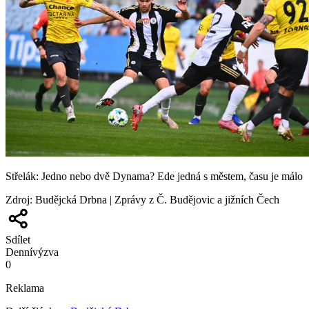
Střelák: Jedno nebo dvě Dynama? Ede jedná s městem, času je málo
Zdroj
:
Budějcká Drbna | Zprávy z Č. Budějovic a jižních Čech
Sdílet
Denní
výzva
0
Reklama