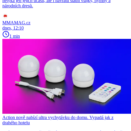
netýká jen jejich účasti, ale i návratu státní vlajky, hymny a
národních dresů.
MMAMAG.cz
dnes, 12:10
1 min
Action nově nabízí ultra vychytávku do domu. Vypadá jak z
drahého hotelu