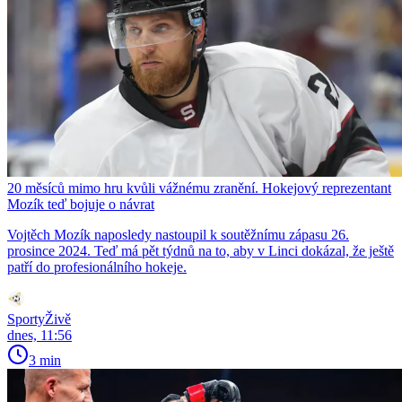
20 měsíců mimo hru kvůli vážnému zranění. Hokejový reprezentant
Mozík teď bojuje o návrat
Vojtěch Mozík naposledy nastoupil k soutěžnímu zápasu 26.
prosince 2024. Teď má pět týdnů na to, aby v Linci dokázal, že ještě
patří do profesionálního hokeje.
SportyŽivě
dnes, 11:56
3 min