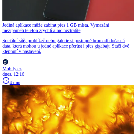
Jediná aplikace může zabírat přes 1 GB místa. Vymazání
mezipaměti telefon zrychlí a nic neztratíte
Sociální sítě, prohlížeč nebo galerie si postupně hromadí dočasná
data, která mohou u jedné aplikace přerůst i přes gigabajt. Stačí dvě
klepnutí v nastavení.
Mobify.cz
dnes, 12:16
4 min