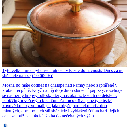
Tyto velké hrnce byl dříve nutností v každé domácnosti. Dnes za ně
sběratelé nabízejí 10 000 Kč
Možná ho máte dodnes na chalupě nad kamny nebo zaprášené v
krabici na půdě. Když na něj dopadnou sluneční paprsky, rozehraje
se nádherný hřejivý odlesk, který nás okamžitě vrátí do dětství k
babiččiným voňavým buchtám. Zatímco dříve jsme tyto těžké
kovové kousky vnímali jen jako obyčejnou dekoraci z dob
minulých, dnes po nich šílí sběratelé i vyhlášení šéfkuchaři. Jejich
cena se totiž na aukcích šplhá do nečekaných výšin.