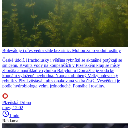
Bolevák je i přes vedra stále bez sinic. Mohou za to vodní rostliny
České údolí, Hracholusky i většina rybníků se aktuálně potýkají se
sinicemi. Kvalita vody na koupalištích v Plzeňském kraji se místy
zhoršila a například v rybníku Babylon u Domažlic je voda ke
koupání vyloženě nevhodná. Naopak oblíbený Velký bolevecký
rybník v Plzni zůstává i přes opakovaná vedra čistý. Vysvětlení je
podle hydrobiologa velmi jednoduché. Pomáhají rostliny.
Plzeňská Drbna
dnes, 12:02
1 min
Reklama