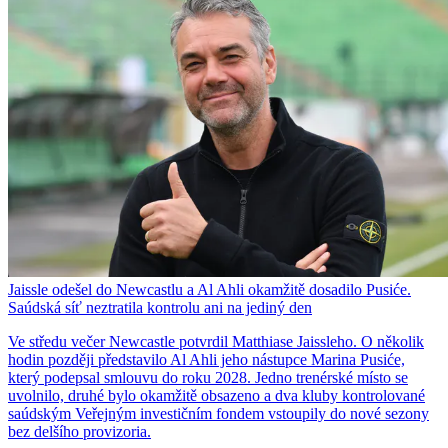
Jaissle odešel do Newcastlu a Al Ahli okamžitě dosadilo Pusiće.
Saúdská síť neztratila kontrolu ani na jediný den
Ve středu večer Newcastle potvrdil Matthiase Jaissleho. O několik
hodin později představilo Al Ahli jeho nástupce Marina Pusiće,
který podepsal smlouvu do roku 2028. Jedno trenérské místo se
uvolnilo, druhé bylo okamžitě obsazeno a dva kluby kontrolované
saúdským Veřejným investičním fondem vstoupily do nové sezony
bez delšího provizoria.