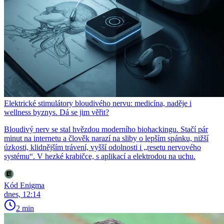
Elektrické stimulátory bloudivého nervu: medicína, naděje i
wellness byznys. Dá se jim věřit?
Bloudivý nerv se stal hvězdou moderního biohackingu. Stačí pár
minut na internetu a člověk narazí na sliby o lepším spánku, nižší
úzkosti, klidnějším trávení, vyšší odolnosti i „resetu nervového
systému“. V hezké krabičce, s aplikací a elektrodou na uchu.
Kód Enigma
dnes, 12:14
2 min