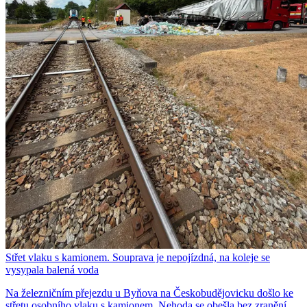
Střet vlaku s kamionem. Souprava je nepojízdná, na koleje se
vysypala balená voda
Na železničním přejezdu u Byňova na Českobudějovicku došlo ke
střetu osobního vlaku s kamionem. Nehoda se obešla bez zranění