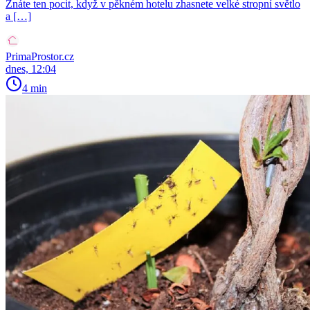
Znáte ten pocit, když v pěkném hotelu zhasnete velké stropní světlo
a […]
PrimaProstor.cz
dnes, 12:04
4 min