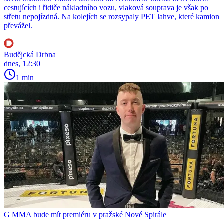
cestujících i řidiče nákladního vozu, vlaková souprava je však po
střetu nepojízdná. Na kolejích se rozsypaly PET lahve, které kamion
převážel.
Budějcká Drbna
dnes, 12:30
1 min
G MMA bude mít premiéru v pražské Nové Spirále