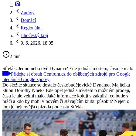
Zprávy
Domácí
Regionální
Jihočeský kraj
9. 6. 2026, 18:05
2 min
Střelák: Jedno nebo dvě Dynama? Ede jedná s městem, času je málo
Přidejte si obsah Centrum.cz do oblíbených zdrojů pro Google
hledání a Google zprávy
Do složité situace se dostalo českobudějovické Dynamo. Majitelka
klubu Dorothy Nneka Ede opět jedná s městem o možném prodeji,
času je ale velmi málo. Jaké informace kolují v zákulisí, co bude s
hráči a kdo by mohl v novém či stávajícím klubu působit? Nejen o
tom je nejnovější epizoda podcastu Střelák.