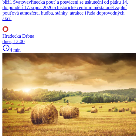
blíží. Svatovavřinecká pouť a posvícení se uskuteční od pátku 14.
do pondělí 17. srpna 2026 a historické centrum města opět zaplní
pouťová atmosféra, hudba, stánky, atrakce i řada doprovodných
akcí.
Hradecká Drbna
dnes, 12:00
4 min