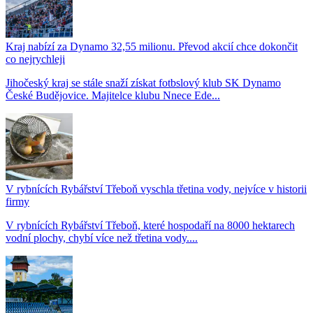
Kraj nabízí za Dynamo 32,55 milionu. Převod akcií chce dokončit
co nejrychleji
Jihočeský kraj se stále snaží získat fotbslový klub SK Dynamo
České Budějovice. Majitelce klubu Nnece Ede...
V rybnících Rybářství Třeboň vyschla třetina vody, nejvíce v historii
firmy
V rybnících Rybářství Třeboň, které hospodaří na 8000 hektarech
vodní plochy, chybí více než třetina vody....