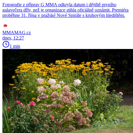
Fotografie z příprav G MMA odkryla datum i dějiště prvního
galavečera dřív, než je organizace stihla oficiálně oznámit. Premiéra
proběhne 31. října v pražské Nové Spirále s kruhovým hledištěm.
MMAMAG.cz
dnes, 12:27
1 min