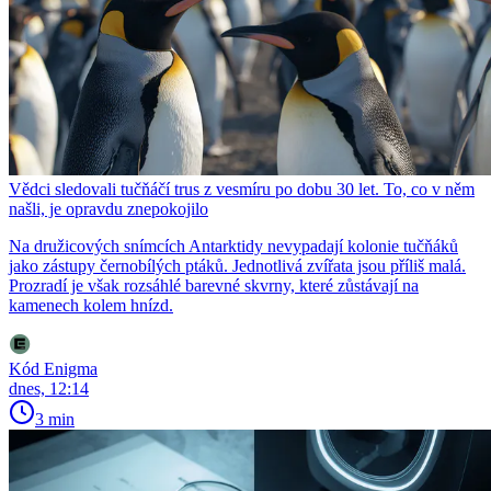
Vědci sledovali tučňáčí trus z vesmíru po dobu 30 let. To, co v něm
našli, je opravdu znepokojilo
Na družicových snímcích Antarktidy nevypadají kolonie tučňáků
jako zástupy černobílých ptáků. Jednotlivá zvířata jsou příliš malá.
Prozradí je však rozsáhlé barevné skvrny, které zůstávají na
kamenech kolem hnízd.
Kód Enigma
dnes, 12:14
3 min