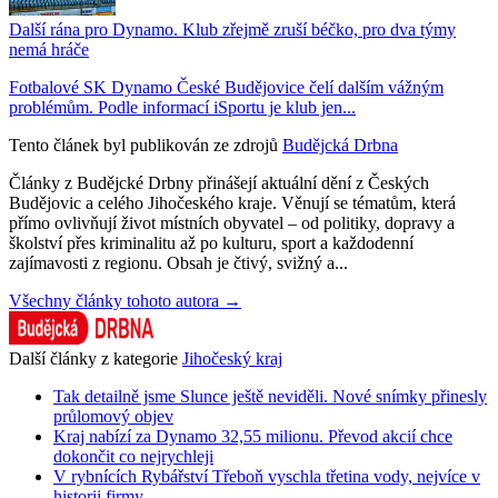
Další rána pro Dynamo. Klub zřejmě zruší béčko, pro dva týmy
nemá hráče
Fotbalové SK Dynamo České Budějovice čelí dalším vážným
problémům. Podle informací iSportu je klub jen...
Tento článek byl publikován ze zdrojů
Budějcká Drbna
Články z Budějcké Drbny přinášejí aktuální dění z Českých
Budějovic a celého Jihočeského kraje. Věnují se tématům, která
přímo ovlivňují život místních obyvatel – od politiky, dopravy a
školství přes kriminalitu až po kulturu, sport a každodenní
zajímavosti z regionu. Obsah je čtivý, svižný a...
Všechny články tohoto autora →
Další články z kategorie
Jihočeský kraj
Tak detailně jsme Slunce ještě neviděli. Nové snímky přinesly
průlomový objev
Kraj nabízí za Dynamo 32,55 milionu. Převod akcií chce
dokončit co nejrychleji
V rybnících Rybářství Třeboň vyschla třetina vody, nejvíce v
historii firmy