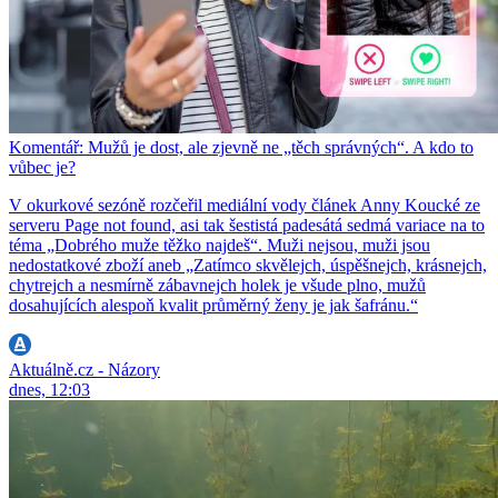
Komentář: Mužů je dost, ale zjevně ne „těch správných“. A kdo to
vůbec je?
V okurkové sezóně rozčeřil mediální vody článek Anny Koucké ze
serveru Page not found, asi tak šestistá padesátá sedmá variace na to
téma „Dobrého muže těžko najdeš“. Muži nejsou, muži jsou
nedostatkové zboží aneb „Zatímco skvělejch, úspěšnejch, krásnejch,
chytrejch a nesmírně zábavnejch holek je všude plno, mužů
dosahujících alespoň kvalit průměrný ženy je jak šafránu.“
Aktuálně.cz - Názory
dnes, 12:03