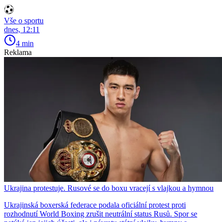
Vše o sportu
dnes, 12:11
4 min
Reklama
Ukrajina protestuje. Rusové se do boxu vracejí s vlajkou a hymnou
Ukrajinská boxerská federace podala oficiální protest proti
rozhodnutí World Boxing zrušit neutrální status Rusů. Spor se