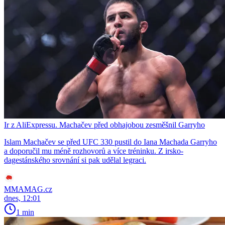
Ir z AliExpressu. Machačev před obhajobou zesměšnil Garryho
Islam Machačev se před UFC 330 pustil do Iana Machada Garryho
a doporučil mu méně rozhovorů a více tréninku. Z irsko-
dagestánského srovnání si pak udělal legraci.
MMAMAG.cz
dnes, 12:01
1 min