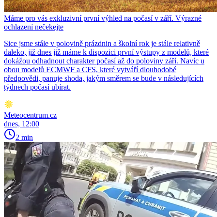
Máme pro vás exkluzivní první výhled na počasí v září. Výrazné
ochlazení nečekejte
Sice jsme stále v polovině prázdnin a školní rok je stále relativně
daleko, již dnes již máme k dispozici první výstupy z modelů, které
dokážou odhadnout charakter počasí až do poloviny září. Navíc u
obou modelů ECMWF a CFS, které vytváří dlouhodobé
předpovědi, panuje shoda, jakým směrem se bude v následujících
týdnech počasí ubírat.
Meteocentrum.cz
dnes, 12:00
2 min