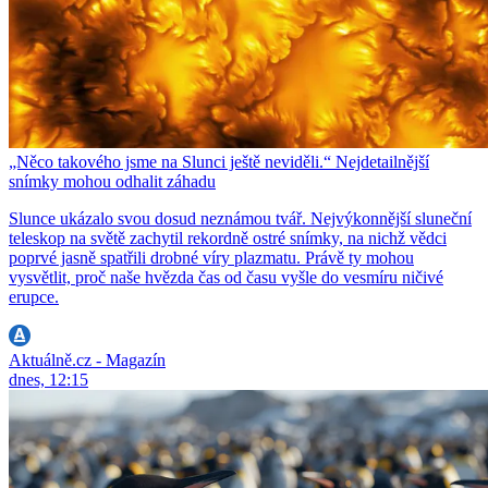
„Něco takového jsme na Slunci ještě neviděli.“ Nejdetailnější
snímky mohou odhalit záhadu
Slunce ukázalo svou dosud neznámou tvář. Nejvýkonnější sluneční
teleskop na světě zachytil rekordně ostré snímky, na nichž vědci
poprvé jasně spatřili drobné víry plazmatu. Právě ty mohou
vysvětlit, proč naše hvězda čas od času vyšle do vesmíru ničivé
erupce.
Aktuálně.cz - Magazín
dnes, 12:15