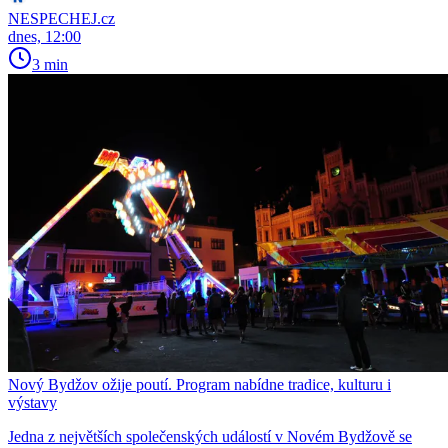
NESPECHEJ.cz
dnes, 12:00
3 min
Nový Bydžov ožije poutí. Program nabídne tradice, kulturu i
výstavy
Jedna z největších společenských událostí v Novém Bydžově se