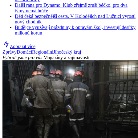
Další rána pro Dynamo. Klub zřejmě zruší béčko, pro dva
týmy nemá hráče
Děti čeká bezpečnější cesta. V Kolodějích nad Lužnicí vyrostl
nový chodník
Budějce využívají prázdniny k opravám škol, investují desítky
milionů korun
Zobrazit více
Zprávy
Domácí
Regionální
Jihočeský kraj
Vybrali jsme pro vás
Magazíny a zajímavosti