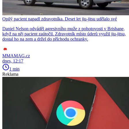
Opilý pacient napadl zdravotníka. Deset let jiu-jitsu udělalo své
Daniel Nelson odváděl agresivního muže z pohotovosti v Brisbane,
když na něj pacient zaútočil. Zdravotník místo úderů využil jiu-jitsu,
dostal ho na zem a držel do příchodu ochranky.
MMAMAG.cz
dnes, 12:17
1 min
Reklama