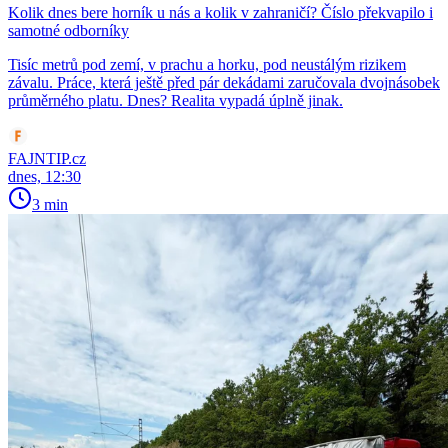
Kolik dnes bere horník u nás a kolik v zahraničí? Číslo překvapilo i
samotné odborníky
Tisíc metrů pod zemí, v prachu a horku, pod neustálým rizikem
závalu. Práce, která ještě před pár dekádami zaručovala dvojnásobek
průměrného platu. Dnes? Realita vypadá úplně jinak.
FAJNTIP.cz
dnes, 12:30
3 min