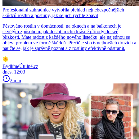
Profesionální zahradnice vytvořila přehled nejnebezpečnějších
škůdců rostlin a postupy, jak se jich rychle zbavit
Pěstováno rostlin v domácnosti, na oknech a na balkonech je
skvělým způsobem, jak dostat trochu krásné přírody do své
blízkosti. Máte radost z každého nového lístečku, ale najednou se
objeví problém ve formě škůdců. Přečtěte si o 6 nejhorších druzích a
naučte se, jak je správně poznat a z rostliny efektivně odstranit.
BydlímeÚtulně.cz
dnes, 12:03
2 min