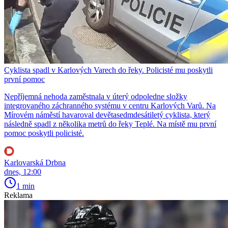
Cyklista spadl v Karlových Varech do řeky. Policisté mu poskytli
první pomoc
Nepříjemná nehoda zaměstnala v úterý odpoledne složky
integrovaného záchranného systému v centru Karlových Varů. Na
Mírovém náměstí havaroval devětasedmdesátiletý cyklista, který
následně spadl z několika metrů do řeky Teplé. Na místě mu první
pomoc poskytli policisté.
Karlovarská Drbna
dnes, 12:00
1 min
Reklama