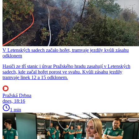
V Letenských sadech začalo hořet, tramvaje jezdily kvůli zásahu
odklonem
Hasiči ze tří stanic i útvar Pražského hradu zasahují v Letenských
sadech, kde začal hořet porost ve svahu. Kvůli zásahu jezdily
tramvaje linek 12 a 15 odklonem.
Pražská Drbna
dnes, 18:16
1 min