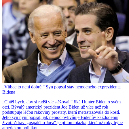
„Vůbec to není dobré.“ Syn popsal stav nemocného exprezidenta
Bidena
„Chtěl bych, aby si radši víc stěžoval,“ říká Hunter Biden o svém
otci. Bývalý americký prezident Joe Biden už více než rok
podstupuje léčbu rakoviny prostaty, která metastazovala do kostí.
Jeho syn nyní popsal, jak nemoc ovlivňuje Bidenův každodenní
život. Zdraví „ospalého Joea“ je přitom otázka, která už roky hýbe
americkou politikou.