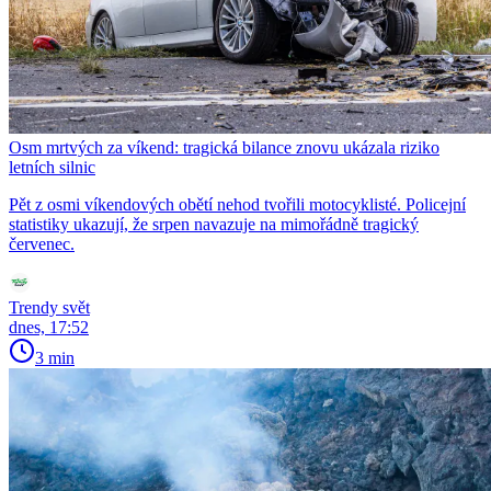
Osm mrtvých za víkend: tragická bilance znovu ukázala riziko
letních silnic
Pět z osmi víkendových obětí nehod tvořili motocyklisté. Policejní
statistiky ukazují, že srpen navazuje na mimořádně tragický
červenec.
Trendy svět
dnes, 17:52
3 min