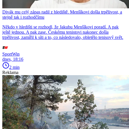
Divák mu celý zápas radil z hlediště. Menšíkovi došla trpělivost, a
stejně tak i rozhodčímu
Někdo v hledišti se rozhodl, že Jakubu Menšíkovi poradí. A pak
ještě jednou. A pak zase. Českému tenistovi nakonec došla
trpělivost, zamířil k síti a to, co následovalo, obletělo tenisový svět.
SportWin
dnes, 18:16
2 min
Reklama