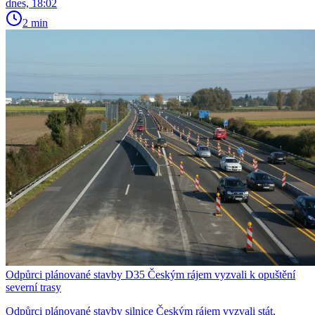
dnes, 18:02
2 min
Odpůrci plánované stavby D35 Českým rájem vyzvali k opuštění
severní trasy
Odpůrci plánované stavby silnice Českým rájem vyzvali stát,