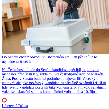
Do Senátu chce z obvodu v Libereckém kraji jen pět lidí, je to
nejméně za třicet let
Na Českolipsku bude do Senátu kandidovat pět lidí, o polovinu
méně než před šesti lety, řekla mluvčí českolipské radnice Markéta
Žitná. Post v Senátu bude už podruhé obhajovat Jiří Vosecký,
tentokrát ale jako nezávislý, kandidaturu oficiálně oznámili i další tři
lidé, svého kandidáta postavili také komunisté. První kolo senátních
voleb se uskuteční spolu s komunálními volbami 9. a 10. října.
Liberecká Drbna