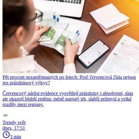
Pět procent nezaměstnaných po letech: Proč červencová čísla nejsou
jen prázdninový výkyv?
Červencový nárůst evidence vysvětlují prázdniny i absolventi, data
ale ukazují hlubší změnu: méně napjatý trh, slabší průmysl a velké
rozdíly mezi regiony.
Trendy svět
dnes, 17:51
3 min