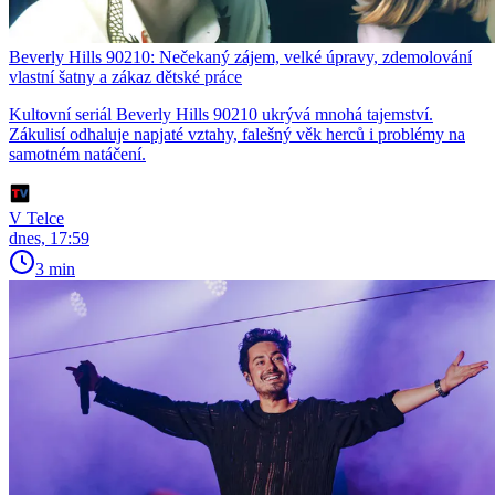
Beverly Hills 90210: Nečekaný zájem, velké úpravy, zdemolování
vlastní šatny a zákaz dětské práce
Kultovní seriál Beverly Hills 90210 ukrývá mnohá tajemství.
Zákulisí odhaluje napjaté vztahy, falešný věk herců i problémy na
samotném natáčení.
V Telce
dnes, 17:59
3 min