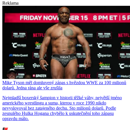
Reklama
Mike Tyson měl domluvený zápas s hvězdou WWE za 100 milionů
dolarů. Jedna rána ale vše zrušila
Nejmladší boxerský šampion v historii těžké váhy, největší jméno
amerického wrestlingu a suma, kterou v roce 1990 nikdo
nevyslovoval bez zatajeného dechu. Sto milionů dolarů. Podle
zesnulého Hulka Hogana chybělo k uskutečnění toho zápasu
opravdu málo.