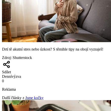
Drtí tě akutní stres nebo úzkost? S těmihle tipy na obojí vyzraješ!
Zdroj
:
Shutterstock
Sdílet
Denní
výzva
0
Reklama
Další články z
Jsme kočky