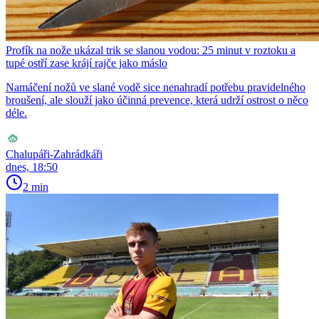
Profík na nože ukázal trik se slanou vodou: 25 minut v roztoku a
tupé ostří zase krájí rajče jako máslo
Namáčení nožů ve slané vodě sice nenahradí potřebu pravidelného
broušení, ale slouží jako účinná prevence, která udrží ostrost o něco
déle.
Chalupáři-Zahrádkáři
dnes, 18:50
2 min