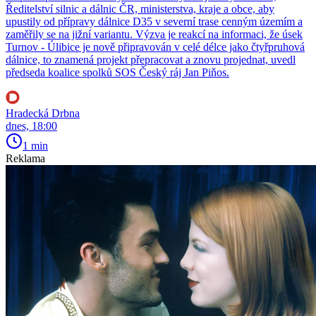
Ředitelství silnic a dálnic ČR, ministerstva, kraje a obce, aby
upustily od přípravy dálnice D35 v severní trase cenným územím a
zaměřily se na jižní variantu. Výzva je reakcí na informaci, že úsek
Turnov - Úlibice je nově připravován v celé délce jako čtyřpruhová
dálnice, to znamená projekt přepracovat a znovu projednat, uvedl
předseda koalice spolků SOS Český ráj Jan Piňos.
Hradecká Drbna
dnes, 18:00
1 min
Reklama