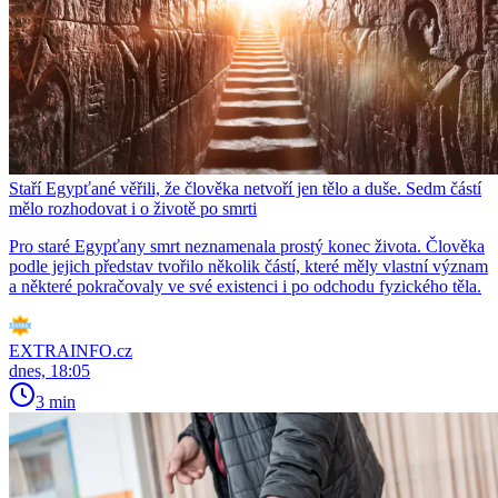
Staří Egypťané věřili, že člověka netvoří jen tělo a duše. Sedm částí
mělo rozhodovat i o životě po smrti
Pro staré Egypťany smrt neznamenala prostý konec života. Člověka
podle jejich představ tvořilo několik částí, které měly vlastní význam
a některé pokračovaly ve své existenci i po odchodu fyzického těla.
EXTRAINFO.cz
dnes, 18:05
3 min