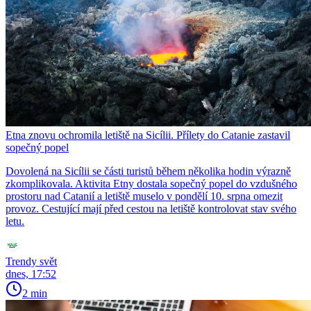
Etna znovu ochromila letiště na Sicílii. Přílety do Catanie zastavil
sopečný popel
Dovolená na Sicílii se části turistů během několika hodin výrazně
zkomplikovala. Aktivita Etny dostala sopečný popel do vzdušného
prostoru nad Catanií a letiště muselo v pondělí 10. srpna omezit
provoz. Cestující mají před cestou na letiště kontrolovat stav svého
letu.
Trendy svět
dnes, 17:52
2 min