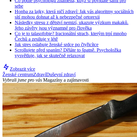
Co podle psychologů znamená, když si povídáte sami pro
sebe
Honba za lajky, která ničí zdraví: Jak vás algoritmy sociálních
sítí mohou dohnat až k nebezpečné ortorexii
Následky stresu z dětství nemizí, ukazuje výzkum makaků.
Jeho závěry jsou významné pro člověka
Co je to talasofobie? Iracionální strach, kterým trpí mnoho
Čechů a zesiluje v létě
Jak stres oslabuje ženské srdce po čtyřicítce
Scrollujete před spaním? Děláte to špatně. Psycholožka
vysvětluje, jak se skutečně relaxovat
Zobrazit více
Ženské centrum
Zdraví
Duševní zdraví
Vybrali jsme pro vás
Magazíny a zajímavosti