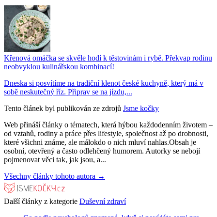
Křenová omáčka se skvěle hodí k těstovinám i rybě. Překvap rodinu
neobvyklou kulinářskou kombinací!
Dneska si posvítíme na tradiční klenot české kuchyně, který má v
sobě neskutečný říz. Připrav se na jízdu,...
Tento článek byl publikován ze zdrojů
Jsme kočky
Web přináší články o tématech, která hýbou každodenním životem –
od vztahů, rodiny a práce přes lifestyle, společnost až po drobnosti,
které všichni známe, ale málokdo o nich mluví nahlas.Obsah je
osobní, otevřený a často odlehčený humorem. Autorky se nebojí
pojmenovat věci tak, jak jsou, a...
Všechny články tohoto autora →
Další články z kategorie
Duševní zdraví