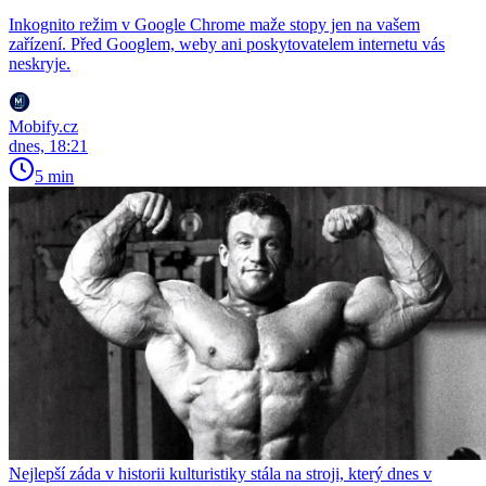
Inkognito režim v Google Chrome maže stopy jen na vašem
zařízení. Před Googlem, weby ani poskytovatelem internetu vás
neskryje.
Mobify.cz
dnes, 18:21
5 min
Nejlepší záda v historii kulturistiky stála na stroji, který dnes v