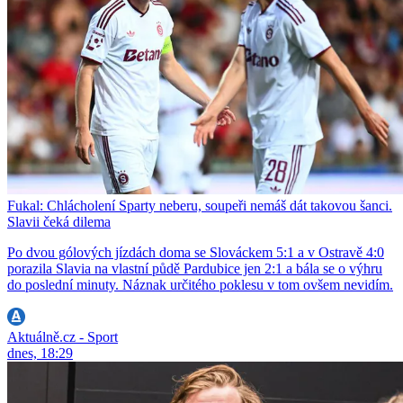
Fukal: Chlácholení Sparty neberu, soupeři nemáš dát takovou šanci.
Slavii čeká dilema
Po dvou gólových jízdách doma se Slováckem 5:1 a v Ostravě 4:0
porazila Slavia na vlastní půdě Pardubice jen 2:1 a bála se o výhru
do poslední minuty. Náznak určitého poklesu v tom ovšem nevidím.
Aktuálně.cz - Sport
dnes, 18:29