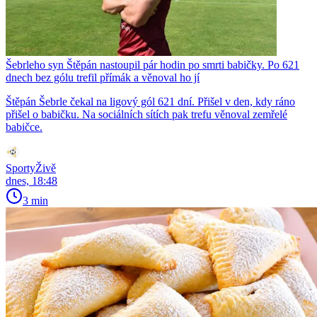
Šebrleho syn Štěpán nastoupil pár hodin po smrti babičky. Po 621
dnech bez gólu trefil přímák a věnoval ho jí
Štěpán Šebrle čekal na ligový gól 621 dní. Přišel v den, kdy ráno
přišel o babičku. Na sociálních sítích pak trefu věnoval zemřelé
babičce.
SportyŽivě
dnes, 18:48
3 min