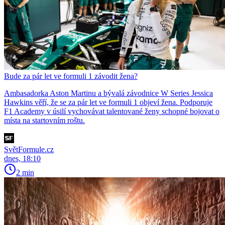
Bude za pár let ve formuli 1 závodit žena?
Ambasadorka Aston Martinu a bývalá závodnice W Series Jessica
Hawkins věří, že se za pár let ve formuli 1 objeví žena. Podporuje
F1 Academy v úsilí vychovávat talentované ženy schopné bojovat o
místa na startovním roštu.
SvětFormule.cz
dnes, 18:10
2 min