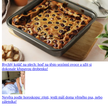
Rychlý koláč na plech: hoď na těsto sezónní ovoce a užij si
dokonale křupavou drobenku!
Nevěra podle horoskopu: zjisti, jestli máš doma věrného psa, nebo
záletníka!