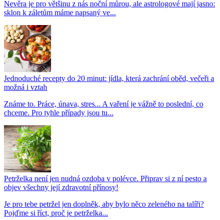
Nevěra je pro většinu z nás noční můrou, ale astrologové mají jasno:
sklon k záletům máme napsaný ve...
Jednoduché recepty do 20 minut: jídla, která zachrání oběd, večeři a
možná i vztah
Známe to. Práce, únava, stres... A vaření je vážně to poslední, co
chceme. Pro tyhle případy jsou tu...
Petrželka není jen nudná ozdoba v polévce. Připrav si z ní pesto a
objev všechny její zdravotní přínosy!
Je pro tebe petržel jen doplněk, aby bylo něco zeleného na talíři?
Pojďme si říct, proč je petrželka...