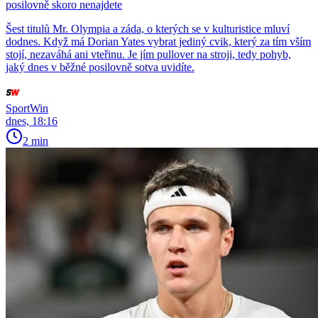
posilovně skoro nenajdete
Šest titulů Mr. Olympia a záda, o kterých se v kulturistice mluví
dodnes. Když má Dorian Yates vybrat jediný cvik, který za tím vším
stojí, nezaváhá ani vteřinu. Je jím pullover na stroji, tedy pohyb,
jaký dnes v běžné posilovně sotva uvidíte.
SportWin
dnes, 18:16
2 min