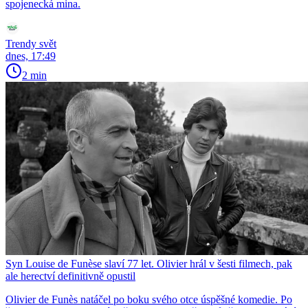
spojenecká mina.
Trendy svět
dnes, 17:49
2 min
Syn Louise de Funèse slaví 77 let. Olivier hrál v šesti filmech, pak
ale herectví definitivně opustil
Olivier de Funès natáčel po boku svého otce úspěšné komedie. Po