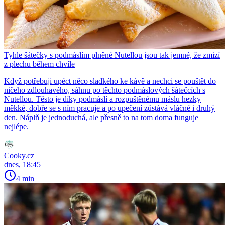
Tyhle šátečky s podmáslím plněné Nutellou jsou tak jemné, že zmizí
z plechu během chvíle
Když potřebuji upéct něco sladkého ke kávě a nechci se pouštět do
ničeho zdlouhavého, sáhnu po těchto podmáslových šátečcích s
Nutellou. Těsto je díky podmáslí a rozpuštěnému máslu hezky
měkké, dobře se s ním pracuje a po upečení zůstává vláčné i druhý
den. Náplň je jednoduchá, ale přesně to na tom doma funguje
nejlépe.
Cooky.cz
dnes, 18:45
4 min