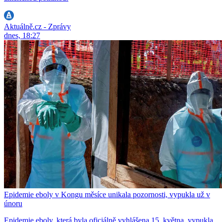
Aktuálně.cz - Zprávy
dnes, 18:27
Epidemie eboly v Kongu měsíce unikala pozornosti, vypukla už v
únoru
Epidemie eboly, která byla oficiálně vyhlášena 15. května, vypukla