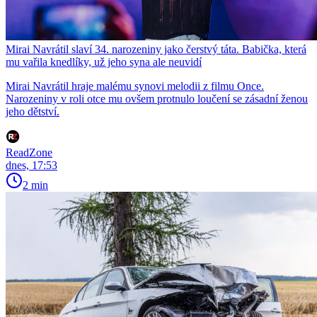
Mirai Navrátil slaví 34. narozeniny jako čerstvý táta. Babička, která
mu vařila knedlíky, už jeho syna ale neuvidí
Mirai Navrátil hraje malému synovi melodii z filmu Once.
Narozeniny v roli otce mu ovšem protnulo loučení se zásadní ženou
jeho dětství.
ReadZone
dnes, 17:53
2 min