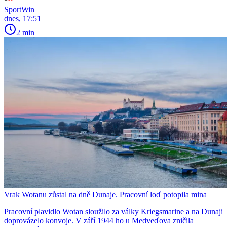
SportWin
dnes, 17:51
2 min
Vrak Wotanu zůstal na dně Dunaje. Pracovní loď potopila mina
Pracovní plavidlo Wotan sloužilo za války Kriegsmarine a na Dunaji
doprovázelo konvoje. V září 1944 ho u Medveďova zničila