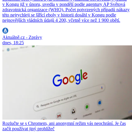
v Kongu již v únoru, uvedla v pondělí podle agentury AP Světová
zdravotnická organizace (WHO). Počet potvrzených případů nákazy
této nejrychleji se šířící eboly v historii dosáhl v Kongu podle
nejnovějších vládních údajů 4 200, včetně více než 1 900 obětí.
Aktuálně.cz - Zprávy
dnes, 18:25
Rozlučte se s Chromem, ani anonymní režim vás neochrání. Je čas
začít používat jiný prohlížeč