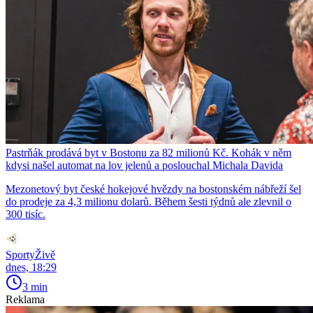
Pastrňák prodává byt v Bostonu za 82 milionů Kč. Kohák v něm
kdysi našel automat na lov jelenů a poslouchal Michala Davida
Mezonetový byt české hokejové hvězdy na bostonském nábřeží šel
do prodeje za 4,3 milionu dolarů. Během šesti týdnů ale zlevnil o
300 tisíc.
SportyŽivě
dnes, 18:29
3 min
Reklama