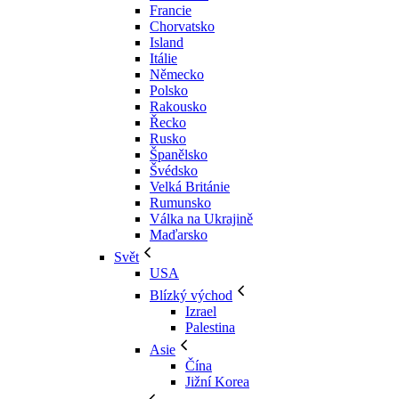
Francie
Chorvatsko
Island
Itálie
Německo
Polsko
Rakousko
Řecko
Rusko
Španělsko
Švédsko
Velká Británie
Rumunsko
Válka na Ukrajině
Maďarsko
Svět
USA
Blízký východ
Izrael
Palestina
Asie
Čína
Jižní Korea