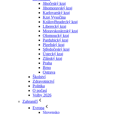
Jihočeský kraj
Jihomoravský kraj
Karlovarský kraj
Kraj Vysočina
Králověhradecký kraj
Liberecký kraj
Moravskoslezský kraj
Olomoucký kraj
Pardubický kraj
Plzeňský kraj
Středočeský kraj
Ústecký kraj
Zlínský kraj
Praha
Brno
Ostrava
Školství
Zdravotnictví
Politika
O počasí
Volby 2026
Zahraničí
Evropa
Slovensko