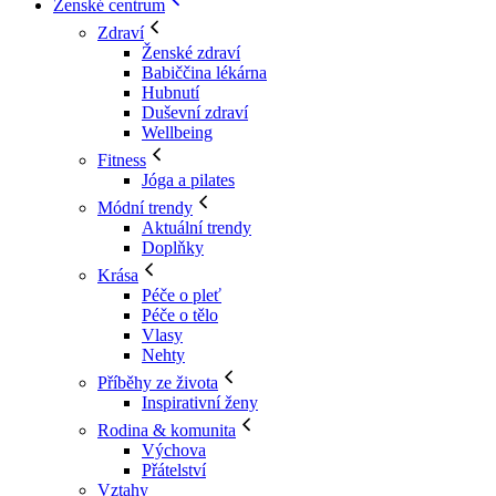
Ženské centrum
Zdraví
Ženské zdraví
Babiččina lékárna
Hubnutí
Duševní zdraví
Wellbeing
Fitness
Jóga a pilates
Módní trendy
Aktuální trendy
Doplňky
Krása
Péče o pleť
Péče o tělo
Vlasy
Nehty
Příběhy ze života
Inspirativní ženy
Rodina & komunita
Výchova
Přátelství
Vztahy