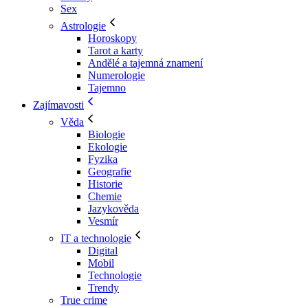
Sex
Astrologie
Horoskopy
Tarot a karty
Andělé a tajemná znamení
Numerologie
Tajemno
Zajímavosti
Věda
Biologie
Ekologie
Fyzika
Geografie
Historie
Chemie
Jazykověda
Vesmír
IT a technologie
Digital
Mobil
Technologie
Trendy
True crime