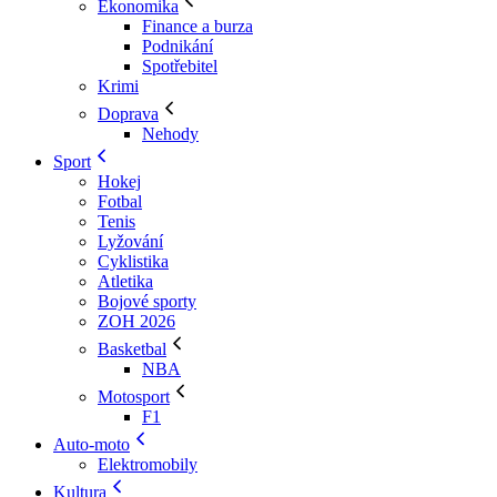
Ekonomika
Finance a burza
Podnikání
Spotřebitel
Krimi
Doprava
Nehody
Sport
Hokej
Fotbal
Tenis
Lyžování
Cyklistika
Atletika
Bojové sporty
ZOH 2026
Basketbal
NBA
Motosport
F1
Auto-moto
Elektromobily
Kultura