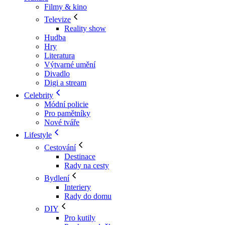
Filmy & kino
Televize
Reality show
Hudba
Hry
Literatura
Výtvarné umění
Divadlo
Digi a stream
Celebrity
Módní policie
Pro pamětníky
Nové tváře
Lifestyle
Cestování
Destinace
Rady na cesty
Bydlení
Interiery
Rady do domu
DIY
Pro kutily