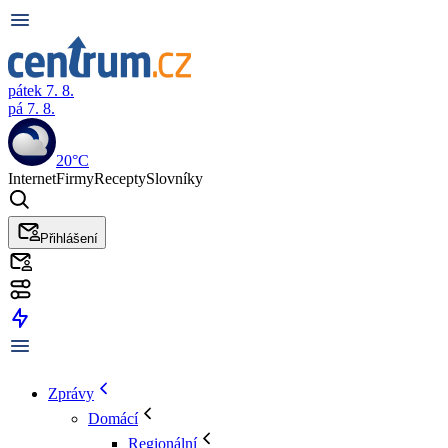
pátek 7. 8.
pá 7. 8.
20°C
Internet
Firmy
Recepty
Slovníky
Přihlášení
Zprávy
Domácí
Regionální