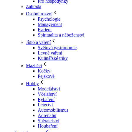
Pro hospodyňky
Zahrada
Osobní rozvoj
Psychologie
Management
Kariéra
Spiritualita a náboženství
Jídlo a vaření
Světová gastronomie
Levné vaření
Kulinářské triky
Mazlíčci
Kočky
Pejskové
Hobby
Modelářství
Včelařství
Rybaření
Letectví
Automobilismus
Adrenalin
Sběratelství
Houbaření