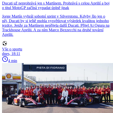
Ducati už neprohrává jen s Martínem. Prohrává s celou Aprilií a boj
o titul MotoGP začíná vypadat úplně jinak
Jorge Martín vyhrál sobotní sprint v Silverstonu. Kdyby šlo jen o
něj, Ducati by si ještě mohla vysvětlovat výsledek kvalitou jednoho
jezdce. Jenže za Martínem nepřijela další Ducati. Přijel Ai Ogura na
Trackhouse Aprilii. A za ním Marco Bezzecchi na druhé tovární
Aprilii.
Vše o sportu
dnes, 18:11
4 min