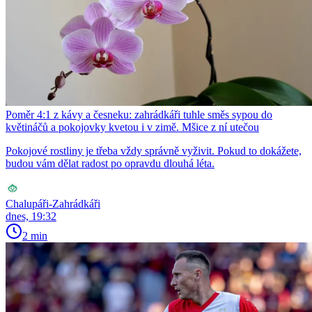
Poměr 4:1 z kávy a česneku: zahrádkáři tuhle směs sypou do
květináčů a pokojovky kvetou i v zimě. Mšice z ní utečou
Pokojové rostliny je třeba vždy správně vyživit. Pokud to dokážete,
budou vám dělat radost po opravdu dlouhá léta.
Chalupáři-Zahrádkáři
dnes, 19:32
2 min