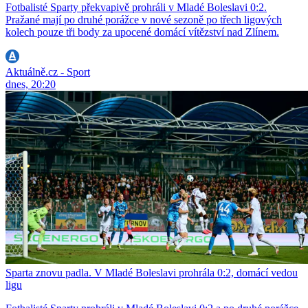
Fotbalisté Sparty překvapivě prohráli v Mladé Boleslavi 0:2.
Pražané mají po druhé porážce v nové sezoně po třech ligových
kolech pouze tři body za upocené domácí vítězství nad Zlínem.
Aktuálně.cz - Sport
dnes, 20:20
Sparta znovu padla. V Mladé Boleslavi prohrála 0:2, domácí vedou
ligu