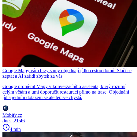
Google Mapy vám brzy samy objednají jídlo cestou domů. Stačí se
zeptat a AI zařídí zbytek za vás
Google proměnil Mapy v konverzačního asistenta, který rozumí
celým větám a umí doporučit restauraci přímo na trase. Objednání
jídla jedním dotazem se ale teprve chystá.
Mobify.cz
dnes, 21:46
4 min