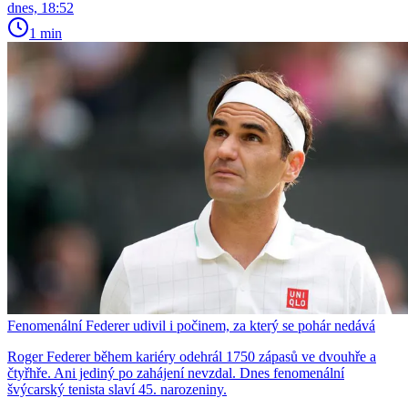
dnes, 18:52
1 min
Fenomenální Federer udivil i počinem, za který se pohár nedává
Roger Federer během kariéry odehrál 1750 zápasů ve dvouhře a
čtyřhře. Ani jediný po zahájení nevzdal. Dnes fenomenální
švýcarský tenista slaví 45. narozeniny.