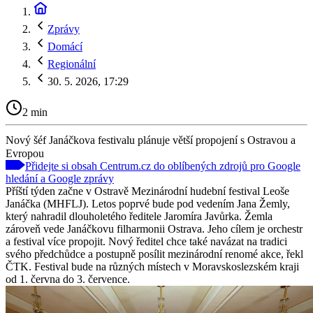
Zprávy
Domácí
Regionální
30. 5. 2026, 17:29
2 min
Nový šéf Janáčkova festivalu plánuje větší propojení s Ostravou a
Evropou
Přidejte si obsah Centrum.cz do oblíbených zdrojů pro Google
hledání a Google zprávy
Příští týden začne v Ostravě Mezinárodní hudební festival Leoše
Janáčka (MHFLJ). Letos poprvé bude pod vedením Jana Žemly,
který nahradil dlouholetého ředitele Jaromíra Javůrka. Žemla
zároveň vede Janáčkovu filharmonii Ostrava. Jeho cílem je orchestr
a festival více propojit. Nový ředitel chce také navázat na tradici
svého předchůdce a postupně posílit mezinárodní renomé akce, řekl
ČTK. Festival bude na různých místech v Moravskoslezském kraji
od 1. června do 3. července.