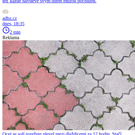
teď každé návštěvě svým dílem můžou pochlubit.
adbz.cz
dnes, 18:35
2 min
Reklama
Ocet se solí rozežere plevel mezi dlaždicemi za 12 hodin. Stačí