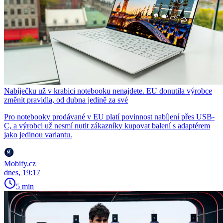
Nabíječku už v krabici notebooku nenajdete. EU donutila výrobce
změnit pravidla, od dubna jedině za své
Pro notebooky prodávané v EU platí povinnost nabíjení přes USB-
C, a výrobci už nesmí nutit zákazníky kupovat balení s adaptérem
jako jedinou variantu.
Mobify.cz
dnes, 19:17
5 min