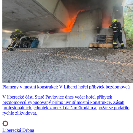
Plameny v mostní konstrukci: V Liberci hořel příbytek bezdomovců
V liberecké části Staré Pavlovice dnes večer hořel příbytek
bezdomovců vybudovaný přímo uvnitř mostní konstrukce. Zásah
profesionálních jednotek zamezil dalším škodám a požár se podařilo
rychle zlikvidovat.
Liberecká Drbna