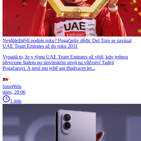
Nejdůležitější podpis roku? Pogačarův dědic Del Toro se zavázal
UAE Team Emirates až do roku 2031
Vypadá to, že v týmu UAE Team Emirates už vědí, kdo jednou
převezme štafetu po slovinském stroji na vítězství Tadeji
Pogačarovi. A není mu ještě ani třiadvacet let...
SportWin
dnes, 20:06
1 min