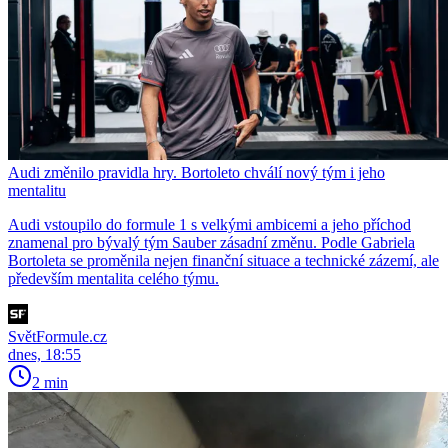
Audi změnilo pravidla hry. Bortoleto chválí nový tým i jeho
mentalitu
Audi vstoupilo do formule 1 s velkými ambicemi a jeho příchod
znamenal pro bývalý tým Sauber zásadní změnu. Podle Gabriela
Bortoleta se proměnila nejen finanční situace a technické zázemí, ale
především mentalita celého týmu.
SvětFormule.cz
dnes, 18:55
2 min