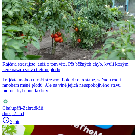
Rajčata stresujete, aniž o tom víte. Pět běžných chyb, kvůli kterým
keře nasadí sotva třetinu plodů
I rajčata mohou utrpět stresem. Pokud se to stane, začnou rodit
mnohem méně plodů. Ale na vině jejich neuspokojivého stavu
mohou být i jiné faktory.
Chalupáři-Zahrádkáři
dnes, 21:51
2 min