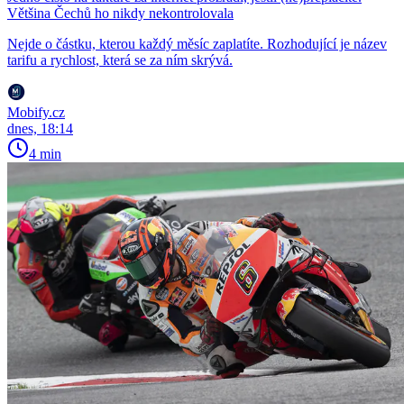
Většina Čechů ho nikdy nekontrolovala
Nejde o částku, kterou každý měsíc zaplatíte. Rozhodující je název
tarifu a rychlost, která se za ním skrývá.
Mobify.cz
dnes, 18:14
4 min