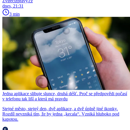
Zvirecizpravy.cz
dnes, 21:31
3 min
Jedna aplikace slibuje slunce, druhá déšť. Proč se předpovědi počasí
v telefonu tak liší a která má pravdu
Stejné město, stejný den, dvě aplikace, a dvě úplně jiné ikonky.
Rozdíl nevzniká tím, že by jedna „kecala“. Vzniká hluboko pod
kapotou.