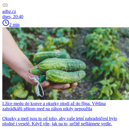
adbz.cz
dnes, 20:40
2 min
Lžíce medu do konve a okurky plodí až do října. Většina
zahrádkářů přitom med na záhon nikdy nepoužila
Okurky a med jsou tu od toho, aby vaše letní zahradničení bylo
plodné i veselé. Když víte, jak na to, určitě nešlápnete vedle.