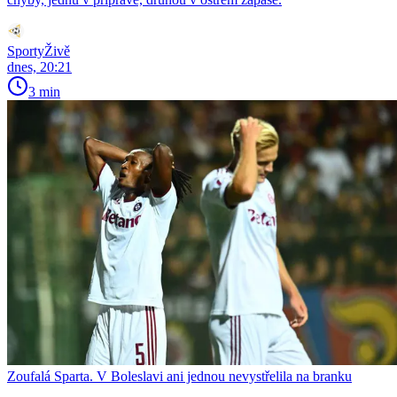
SportyŽivě
dnes, 20:21
3 min
Zoufalá Sparta. V Boleslavi ani jednou nevystřelila na branku