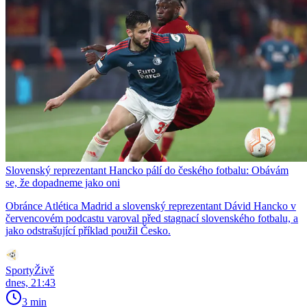
Slovenský reprezentant Hancko pálí do českého fotbalu: Obávám
se, že dopadneme jako oni
Obránce Atlética Madrid a slovenský reprezentant Dávid Hancko v
červencovém podcastu varoval před stagnací slovenského fotbalu, a
jako odstrašující příklad použil Česko.
SportyŽivě
dnes, 21:43
3 min