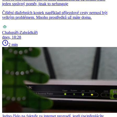
jeden správný poměr, jinak to nefunguje
Čištění dlažebních kostek například příjezdové cesty nemusí být
velkým problémem. Mnoho prostředků už máte doma.
Chalupáři-Zahrádkáři
dnes, 18:28
2 min
Jedno číslo na faktuře za internet prozradí, jestli (ne)přeplácíte.