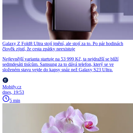
Galaxy Z Fold8 Ultra stojí jmění, ale stojí za to. Po pár hodinách
člověk zjistí, že cesta zpátky neexistuje
Nejlevnější varianta startuje na 53 999 Kč, ta nejdražší se blíží
sedmdesáti tisícům. Samsung za to dává telefon, který se ve
složeném stavu vejde do kapsy snáz než Galaxy S23 Ultra.
Mobify.cz
dnes, 19:53
5 min