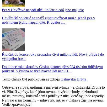
Pes v Havířově napadl dítě. Policie hledá jeho majitele
Havířovští policisté se snaží zjistit totožnost muže, jehož pes v
uplynulém týdnu napadl dítě. K události...
Řidičák do konce roku propadne čtvrt milionu lidí. Nový přijde i do
výdejního boxu
Do konce roku skončí v Česku platnost přes 284 tisícům řidičským
průkazů. Výměna se týká hlavně lidí nad 61...
Tento článek byl publikován ze zdrojů
Ostravská Drbna
Ostrava je syrová, upřímná a má svůj rytmus – a Ostravská Drbna to
ví. Přináší zprávy, které jdou rovnou k věci: nehody, rozhodnutí
města, protesty, kulturní dění i příběhy z ulic, které by jinde zapadly.
Nehraje si na formality – mluví tak, jak se v Ostravě žije: na rovinu.
Vedle zpravodajství...