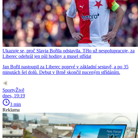
Ukazuje se, proč Slavia Bořila odstavila. Tělo už nespolupracuje, za
Liberec odehrál jen půl hodiny a musel střídat
Jan Bořil nastoupil za Liberec poprvé v základní sestavě, a po 35
minutách šel dolů. Debut v Brně skončil nuceným střídáním.
SportyŽivě
dnes, 19:19
3 min
Reklama