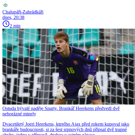
Chalupáři-Zahrádkáři
dnes, 20:38
2 min
Ostuda bývalé naděje Sparty. Brankář Heerkens předvedl dvě
nehorázné minely
Dvacetiletý Joeri Heerkens, kterého Ajax před rokem kupoval jako
brankáře budoucnosti, si za šest srpnových dnů připsal dvě trapné
chyby, jednu v přípravě, druhou v ostrém zápase.