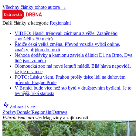
Všechny články tohoto autora →
Další články z kategorie
Regionální
VIDEO: Hasiči trénovali záchranu z věže. Zraněného
spouštěli z 50 metrů
Řidiče čeká velká změna. Převod vozidla vyřídí online,
značky přijdou do boxů
Nehoda dodávky a kamionu zavřela dálnici D1 na Brno. Dva
lidé jsou zranění
Olomoucká zoo má nové lemuří mládě. Bílá hlava napovídá,
že jde o samce
FOTO: Lásku všem. Prahou prošly tisíce lidí na duhovém
průvodu Prague Pride
V Brtnici bude více než sto bytů v družstevním bydlení. Je to
levnější, říká starosta
Zobrazit více
Zprávy
Domácí
Regionální
Ostrava
Vybrali jsme pro vás
Magazíny a zajímavosti