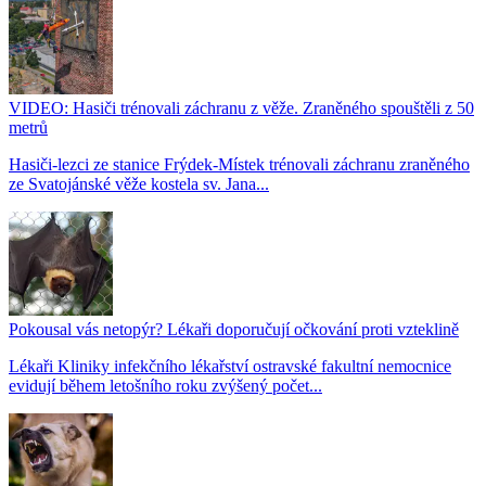
VIDEO: Hasiči trénovali záchranu z věže. Zraněného spouštěli z 50
metrů
Hasiči-lezci ze stanice Frýdek-Místek trénovali záchranu zraněného
ze Svatojánské věže kostela sv. Jana...
Pokousal vás netopýr? Lékaři doporučují očkování proti vzteklině
Lékaři Kliniky infekčního lékařství ostravské fakultní nemocnice
evidují během letošního roku zvýšený počet...