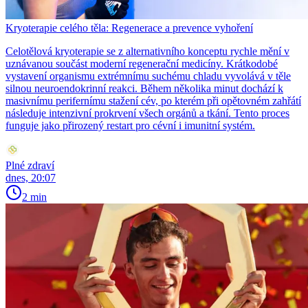
Kryoterapie celého těla: Regenerace a prevence vyhoření
Celotělová kryoterapie se z alternativního konceptu rychle mění v
uznávanou součást moderní regenerační medicíny. Krátkodobé
vystavení organismu extrémnímu suchému chladu vyvolává v těle
silnou neuroendokrinní reakci. Během několika minut dochází k
masivnímu perifernímu stažení cév, po kterém při opětovném zahřátí
následuje intenzivní prokrvení všech orgánů a tkání. Tento proces
funguje jako přirozený restart pro cévní i imunitní systém.
Plné zdraví
dnes, 20:07
2 min