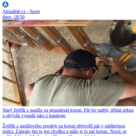
Aktuálně.cz - Sport
dnes, 18:50
Starý žebřík z garáže za stopadesát korun. Pár ho natřel, přidal prkna
a obývák vypadá jako z katalogu
Žebřík z garážového prodeje za korun přetvořil pár v nádhernou
polici. Zabralo jim to jen chvilku a stálo je to pár korun. Navíc se