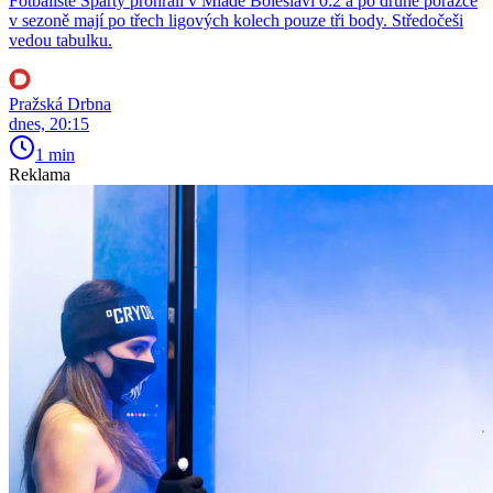
Fotbalisté Sparty prohráli v Mladé Boleslavi 0:2 a po druhé porážce
v sezoně mají po třech ligových kolech pouze tři body. Středočeši
vedou tabulku.
Pražská Drbna
dnes, 20:15
1 min
Reklama