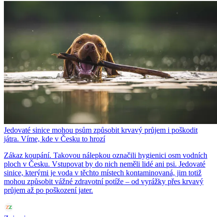
Jedovaté sinice mohou psům způsobit krvavý průjem i poškodit
játra. Víme, kde v Česku to hrozí
Zákaz koupání. Takovou nálepkou označili hygienici osm vodních
ploch v Česku. Vstupovat by do nich neměli lidé ani psi. Jedovaté
sinice, kterými je voda v těchto místech kontaminovaná, jim totiž
mohou způsobit vážné zdravotní potíže – od vyrážky přes krvavý
průjem až po poškození jater.