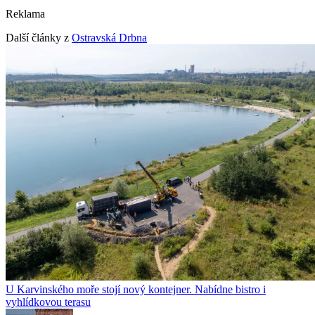
Reklama
Další články z
Ostravská Drbna
U Karvinského moře stojí nový kontejner. Nabídne bistro i
vyhlídkovou terasu