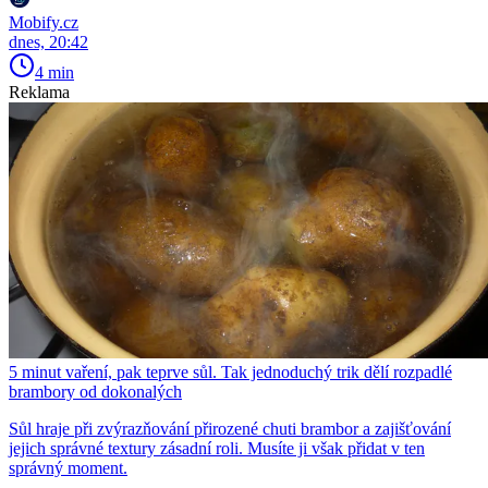
Mobify.cz
dnes, 20:42
4 min
Reklama
5 minut vaření, pak teprve sůl. Tak jednoduchý trik dělí rozpadlé
brambory od dokonalých
Sůl hraje při zvýrazňování přirozené chuti brambor a zajišťování
jejich správné textury zásadní roli. Musíte ji však přidat v ten
správný moment.