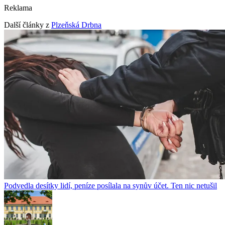
Reklama
Další články z
Plzeňská Drbna
Podvedla desítky lidí, peníze posílala na synův účet. Ten nic netušil