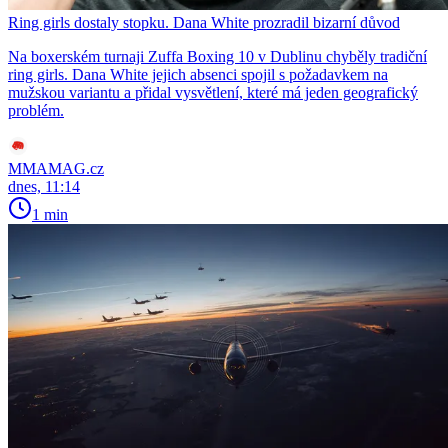
Ring girls dostaly stopku. Dana White prozradil bizarní důvod
Na boxerském turnaji Zuffa Boxing 10 v Dublinu chyběly tradiční
ring girls. Dana White jejich absenci spojil s požadavkem na
mužskou variantu a přidal vysvětlení, které má jeden geografický
problém.
MMAMAG.cz
dnes, 11:14
1 min