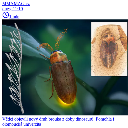
MMAMAG.cz
dnes, 11:19
1 min
Vědci objevili nový druh brouka z doby dinosaurů. Pomohla i
olomoucká univerzita