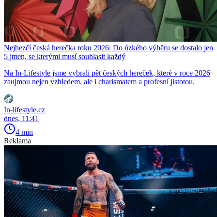
Nejhezčí česká herečka roku 2026: Do úzkého výběru se dostalo jen
5 jmen, se kterými musí souhlasit každý
Na In-Lifestyle jsme vybrali pět českých hereček, které v roce 2026
zaujmou nejen vzhledem, ale i charismatem a profesní jistotou.
In-lifestyle.cz
dnes, 11:41
4 min
Reklama