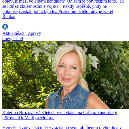
objevuje mezi volenými kandidáty. On sám je potvrzením toho, jak
se lidé se zkušenostmi z vojska – někdy úspěšně, jindy ne –
pokoušejí získat politický vliv. Posledním z této řady je Karel
Řehka.
Aktuálně.cz - Zprávy
dnes, 11:59
Kateřina Brožová v 58 letech v plavkách na Orlíku. Fanoušci ji
přirovnali k Marilyn Monroe
Herečka a zpěvačka opět vyrazila na svou oblíbenou přehradu a v