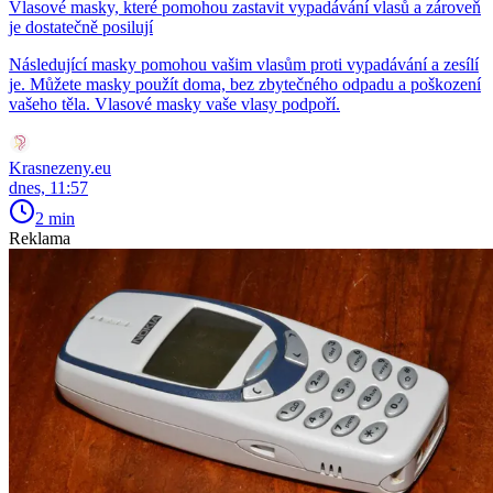
Vlasové masky, které pomohou zastavit vypadávání vlasů a zároveň
je dostatečně posilují
Následující masky pomohou vašim vlasům proti vypadávání a zesílí
je. Můžete masky použít doma, bez zbytečného odpadu a poškození
vašeho těla. Vlasové masky vaše vlasy podpoří.
Krasnezeny.eu
dnes, 11:57
2 min
Reklama