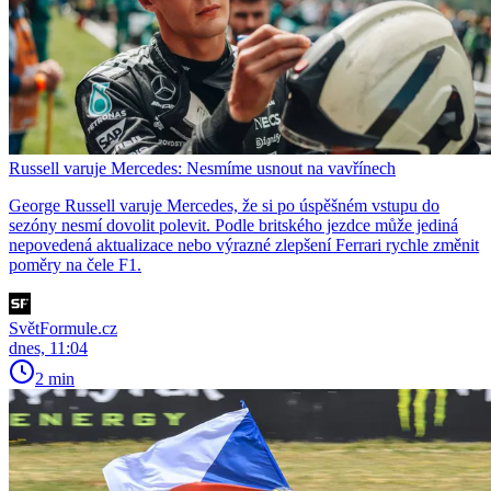
Russell varuje Mercedes: Nesmíme usnout na vavřínech
George Russell varuje Mercedes, že si po úspěšném vstupu do
sezóny nesmí dovolit polevit. Podle britského jezdce může jediná
nepovedená aktualizace nebo výrazné zlepšení Ferrari rychle změnit
poměry na čele F1.
SvětFormule.cz
dnes, 11:04
2 min