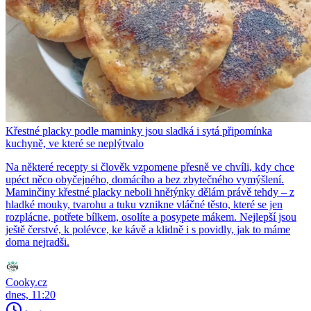
Křestné placky podle maminky jsou sladká i sytá připomínka
kuchyně, ve které se neplýtvalo
Na některé recepty si člověk vzpomene přesně ve chvíli, kdy chce
upéct něco obyčejného, domácího a bez zbytečného vymýšlení.
Maminčiny křestné placky neboli hnětýnky dělám právě tehdy – z
hladké mouky, tvarohu a tuku vznikne vláčné těsto, které se jen
rozplácne, potřete bílkem, osolíte a posypete mákem. Nejlepší jsou
ještě čerstvé, k polévce, ke kávě a klidně i s povidly, jak to máme
doma nejradši.
Cooky.cz
dnes, 11:20