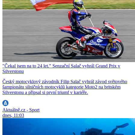
"Čekal jsem na to 24 let." Senzační Salač vyhrál Grand Prix v
Silverstonu
Český motocyklový závodník Filip Salač vyhrál závod světového
šampionátu silničních motocyklů kategorie Moto2 na britském
Silverstonu a připsal si první triumf v kariéře.
Aktuálně.cz - Sport
dnes, 11:03