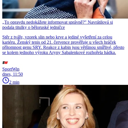
„To opravdu nedokážete informovat správně?" Navrátilová si
podala titulky o běloruské jedničce
Stěr z tváře, vzorek slin nebo krve a jediné vyšetření za celou
kariéru. Ženský tenis od 21. července prověřuje u všech hráček
přítomnost genu SRY. Reakce z kabin jsou většinou smířlivé, přesto
se kolem jednoho výroku Aryny Sabalenkové rozhořela hádka.
SportWin
dnes, 11:50
2 min