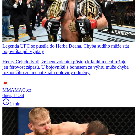
Legenda UFC se pustila do Herba Deana. Chyba sudího může stát
bojovníka půl výplaty
Henry Cejudo tvrdí, že benevolentní přístup k faulům neohrožuje
jen férovost zápasů. U bojovníků s bonusem za výhru může chyba
rozhodčího znamenat ztrátu poloviny odměny.
MMAMAG.cz
dnes, 11:34
1 min