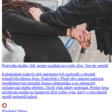
Podvedla desítky lidí, peníze posílala na synův účet. Ten nic netušil
Kriminalisté rozkryli sérii internetových podvodů a obvinili
jednačtyřicetiletou ženu. Podezřelá z Plzně přes internet nabízela
prostřednictvím inzerátů různou elektroniku a po zájemcích
požadovala platbu předem. Zboží však nikdy nedostali. Peníze žena
nechávala posílat na bankovní účet svého syna, který o tom údajně
neměl nejmenší tušení.
Plzeňská Drbna