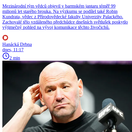
Mezinárodní tým vědců objevil v barmském jantaru téměř 99
milionů let starého brouka. Na výzkumu se podílel také Robin
Kundrata, vědec z Přírodovědecké fakulty Univerzity Palackého.
Zachovalé tělo vzdáleného předchůdce dnešních světlušek poskytlo
výjimečný pohled na vývoj komunikace těchto živočichů.
Hanácká Drbna
dnes, 11:17
2 min