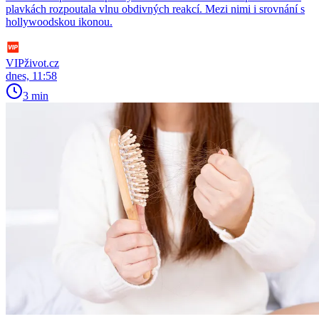
plavkách rozpoutala vlnu obdivných reakcí. Mezi nimi i srovnání s
hollywoodskou ikonou.
VIPživot.cz
dnes, 11:58
3 min