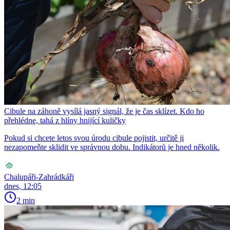
Cibule na záhoně vysílá jasný signál, že je čas sklízet. Kdo ho
přehlédne, tahá z hlíny hnijící kuličky
Pokud si chcete letos svou úrodu cibule pojistit, určitě ji
nezapomeňte sklidit ve správnou dobu. Indikátorů je hned několik.
Chalupáři-Zahrádkáři
dnes, 12:05
2 min