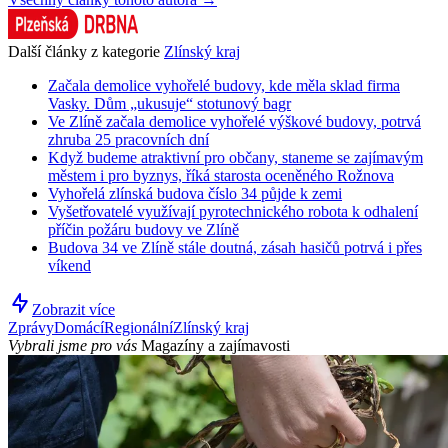
Další články z kategorie
Zlínský kraj
Začala demolice vyhořelé budovy, kde měla sklad firma
Vasky. Dům „ukusuje“ stotunový bagr
Ve Zlíně začala demolice vyhořelé výškové budovy, potrvá
zhruba 25 pracovních dní
Když budeme atraktivní pro občany, staneme se zajímavým
městem i pro byznys, říká starosta oceněného Rožnova
Vyhořelá zlínská budova číslo 34 půjde k zemi
Vyšetřovatelé využívají pyrotechnického robota k odhalení
příčin požáru budovy ve Zlíně
Budova 34 ve Zlíně stále doutná, zásah hasičů potrvá i přes
víkend
Zobrazit více
Zprávy
Domácí
Regionální
Zlínský kraj
Vybrali jsme pro vás
Magazíny a zajímavosti