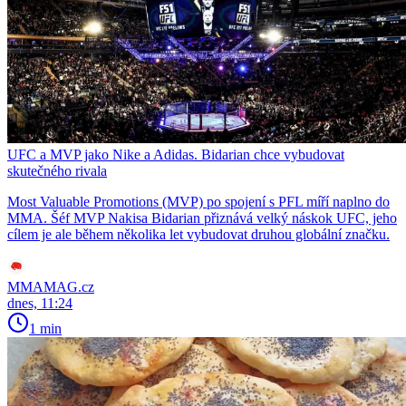
UFC a MVP jako Nike a Adidas. Bidarian chce vybudovat
skutečného rivala
Most Valuable Promotions (MVP) po spojení s PFL míří naplno do
MMA. Šéf MVP Nakisa Bidarian přiznává velký náskok UFC, jeho
cílem je ale během několika let vybudovat druhou globální značku.
MMAMAG.cz
dnes, 11:24
1 min