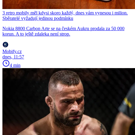
3 retro mobily měl kdysi skoro každý, dnes vám vynesou i milion.
Sběratelé vyžadují jedinou podmínku
Nokia 8800 Carbon Arte se na českém Aukru prodala za 50 000
korun. A to ještě zdaleka není strop.
Mobify.cz
dnes, 11:57
4 min