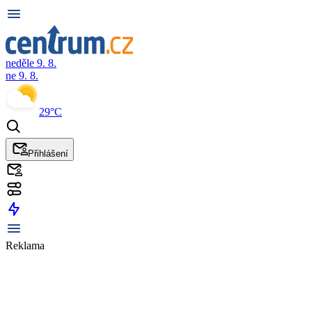
neděle 9. 8.
ne 9. 8.
29°C
Přihlášení
Reklama