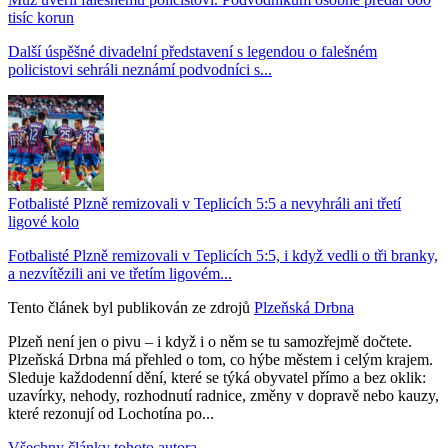
tisíc korun
Další úspěšné divadelní představení s legendou o falešném
policistovi sehráli neznámí podvodníci s...
Fotbalisté Plzně remizovali v Teplicích 5:5 a nevyhráli ani třetí
ligové kolo
Fotbalisté Plzně remizovali v Teplicích 5:5, i když vedli o tři branky,
a nezvítězili ani ve třetím ligovém...
Tento článek byl publikován ze zdrojů
Plzeňská Drbna
Plzeň není jen o pivu – i když i o něm se tu samozřejmě dočtete.
Plzeňská Drbna má přehled o tom, co hýbe městem i celým krajem.
Sleduje každodenní dění, které se týká obyvatel přímo a bez oklik:
uzavírky, nehody, rozhodnutí radnice, změny v dopravě nebo kauzy,
které rezonují od Lochotína po...
Všechny články tohoto autora →