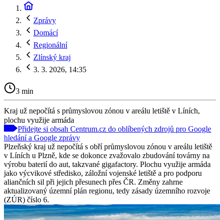
Zprávy
Domácí
Regionální
Zlínský kraj
3. 3. 2026, 14:35
3 min
Kraj už nepočítá s průmyslovou zónou v areálu letiště v Líních,
plochu využije armáda
Přidejte si obsah Centrum.cz do oblíbených zdrojů pro Google
hledání a Google zprávy
Plzeňský kraj už nepočítá s obří průmyslovou zónou v areálu letiště
v Líních u Plzně, kde se dokonce zvažovalo zbudování továrny na
výrobu baterií do aut, takzvané gigafactory. Plochu využije armáda
jako výcvikové středisko, záložní vojenské letiště a pro podporu
aliančních sil při jejich přesunech přes ČR. Změny zahrne
aktualizovaný územní plán regionu, tedy zásady územního rozvoje
(ZÚR) číslo 6.