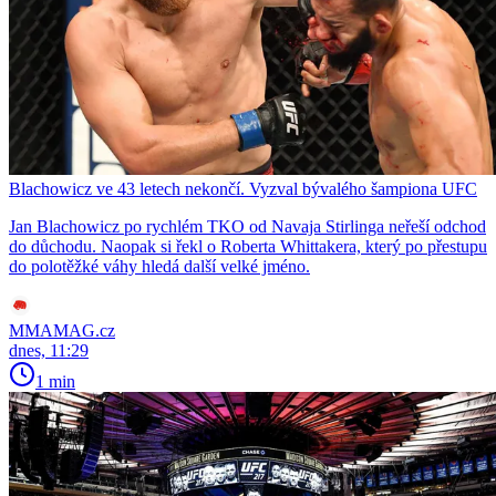
Blachowicz ve 43 letech nekončí. Vyzval bývalého šampiona UFC
Jan Blachowicz po rychlém TKO od Navaja Stirlinga neřeší odchod
do důchodu. Naopak si řekl o Roberta Whittakera, který po přestupu
do polotěžké váhy hledá další velké jméno.
MMAMAG.cz
dnes, 11:29
1 min