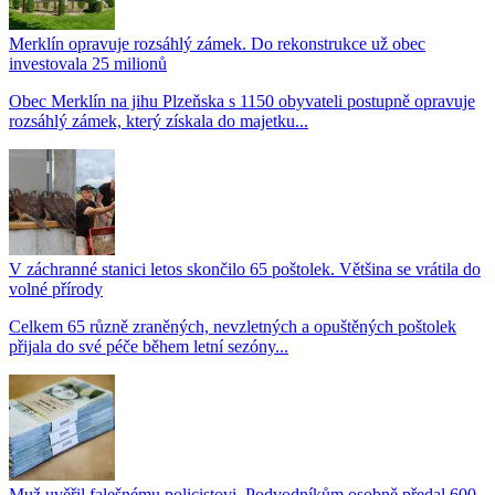
Merklín opravuje rozsáhlý zámek. Do rekonstrukce už obec
investovala 25 milionů
Obec Merklín na jihu Plzeňska s 1150 obyvateli postupně opravuje
rozsáhlý zámek, který získala do majetku...
V záchranné stanici letos skončilo 65 poštolek. Většina se vrátila do
volné přírody
Celkem 65 různě zraněných, nevzletných a opuštěných poštolek
přijala do své péče během letní sezóny...
Muž uvěřil falešnému policistovi. Podvodníkům osobně předal 600