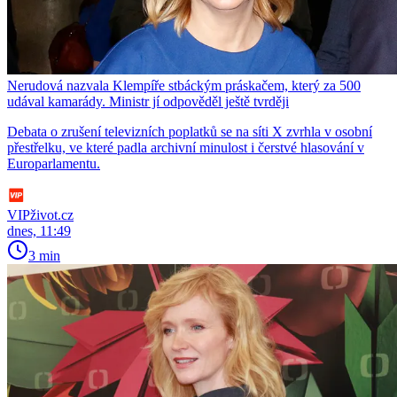
Nerudová nazvala Klempíře stbáckým práskačem, který za 500
udával kamarády. Ministr jí odpověděl ještě tvrději
Debata o zrušení televizních poplatků se na síti X zvrhla v osobní
přestřelku, ve které padla archivní minulost i čerstvé hlasování v
Europarlamentu.
VIPživot.cz
dnes, 11:49
3 min