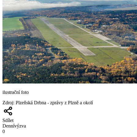
ilustrační foto
Zdroj
:
Plzeňská Drbna - zprávy z Plzně a okolí
Sdílet
Denní
výzva
0