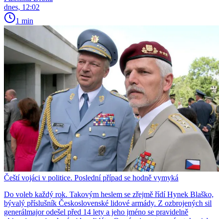
dnes, 12:02
1 min
Čeští vojáci v politice. Poslední případ se hodně vymyká
Do voleb každý rok. Takovým heslem se zřejmě řídí Hynek Blaško,
bývalý příslušník Československé lidové armády. Z ozbrojených sil
generálmajor odešel před 14 lety a jeho jméno se pravidelně