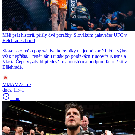
Měli psát historii, přišly dvě porážky. Slovákům galavečer UFC v
Bělehradě zhořkl
Slovensko mělo poprvé dva bojovníky na jedné kartě UFC, výhra
však nepřišla. Trenér Ján Hudák po porážkách Ľudovíta Kleina a
Vlasta Čepa vyzdvihl především atmosféru a podporu fanoušků v
Bělehradě.
MMAMAG.cz
dnes, 11:41
1 min