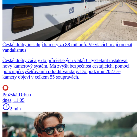
České dráhy instalují kamery za 88 milionů. Ve vlacích mají omezit
vandalismus
České dráhy začaly do příměstských vlaků CityElefant instalovat
nový kamerový systém. Má zvýšit bezpečnost cestujících, pomoci
policii při vyšetřování i odradit vandaly. Do podzimu 2027 se
kamery objeví v celkem 55 soupravách.
Pražská Drbna
dnes, 11:05
2 min