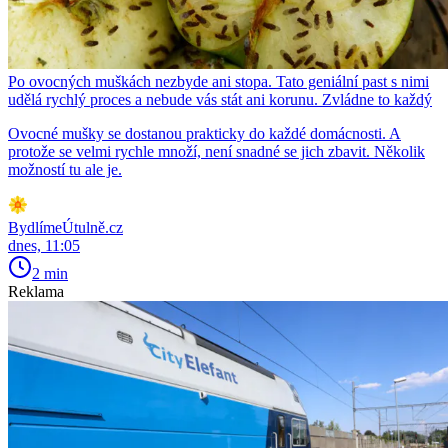
Po ovocných muškách nezbyde ani stopa. Tato geniální past s nimi
udělá rychlý proces a nebude vás stát ani korunu. Zvládne to každý
Ovocné mušky se dostanou prakticky do každé domácnosti. A
protože se velmi rychle množí, není snadné se jich zbavit. Několik
možností tu ale je.
BydlímeÚtulně.cz
dnes, 11:05
2 min
Reklama