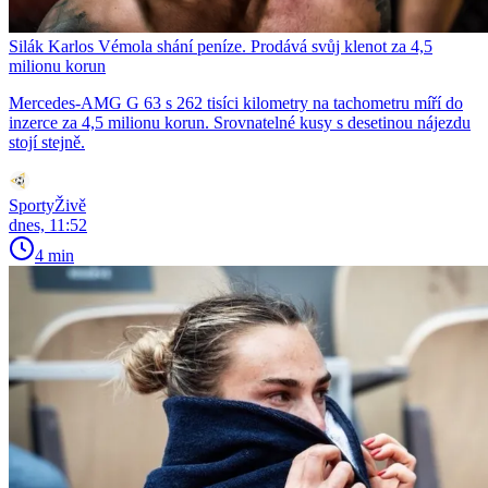
Silák Karlos Vémola shání peníze. Prodává svůj klenot za 4,5
milionu korun
Mercedes-AMG G 63 s 262 tisíci kilometry na tachometru míří do
inzerce za 4,5 milionu korun. Srovnatelné kusy s desetinou nájezdu
stojí stejně.
SportyŽivě
dnes, 11:52
4 min