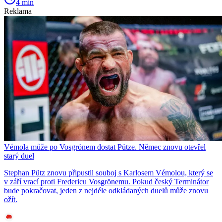
4 min
Reklama
Vémola může po Vosgrönem dostat Pütze. Němec znovu otevřel
starý duel
Stephan Pütz znovu připustil souboj s Karlosem Vémolou, který se
v září vrací proti Fredericu Vosgrönemu. Pokud český Terminátor
bude pokračovat, jeden z nejdéle odkládaných duelů může znovu
ožít.