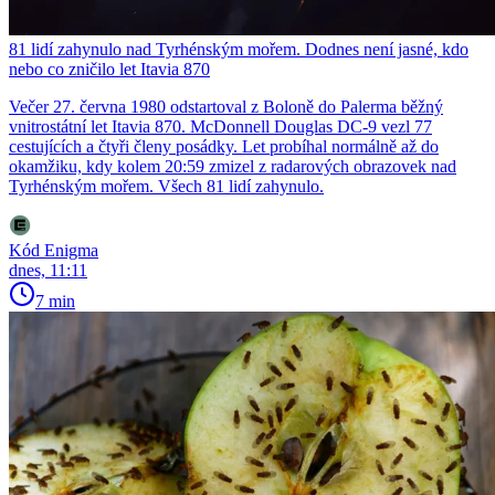
81 lidí zahynulo nad Tyrhénským mořem. Dodnes není jasné, kdo
nebo co zničilo let Itavia 870
Večer 27. června 1980 odstartoval z Boloně do Palerma běžný
vnitrostátní let Itavia 870. McDonnell Douglas DC-9 vezl 77
cestujících a čtyři členy posádky. Let probíhal normálně až do
okamžiku, kdy kolem 20:59 zmizel z radarových obrazovek nad
Tyrhénským mořem. Všech 81 lidí zahynulo.
Kód Enigma
dnes, 11:11
7 min