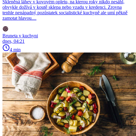
Skleněná láhev v kovovém opletu, na kterou roky nikdo nesáhl,
obvykle dožívá v koutě sklepa nebo vzadu v kredenci. Zrovna
tenhle nenápadný pozůstatek socialistické kuchyně ale umí pěkně
zamotat hlavou....
Bruneta v kuchyni
dnes, 04:21
4 min