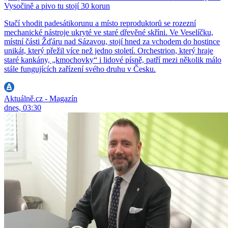
Vysočině a pivo tu stojí 30 korun
Stačí vhodit padesátikorunu a místo reproduktorů se rozezní
mechanické nástroje ukryté ve staré dřevěné skříni. Ve Veselíčku,
místní části Žďáru nad Sázavou, stojí hned za vchodem do hostince
unikát, který přežil více než jedno století. Orchestrion, který hraje
staré kankány, „kmochovky“ i lidové písně, patří mezi několik málo
stále fungujících zařízení svého druhu v Česku.
Aktuálně.cz - Magazín
dnes, 03:30