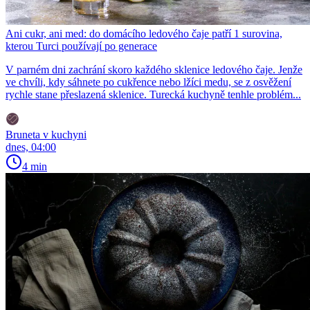
Ani cukr, ani med: do domácího ledového čaje patří 1 surovina,
kterou Turci používají po generace
V parném dni zachrání skoro každého sklenice ledového čaje. Jenže
ve chvíli, kdy sáhnete po cukřence nebo lžíci medu, se z osvěžení
rychle stane přeslazená sklenice. Turecká kuchyně tenhle problém...
Bruneta v kuchyni
dnes, 04:00
4 min