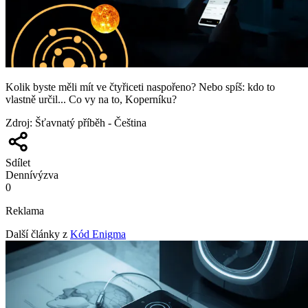
Kolik byste měli mít ve čtyřiceti naspořeno? Nebo spíš: kdo to
vlastně určil... Co vy na to, Koperníku?
Zdroj
:
Šťavnatý příběh - Čeština
Sdílet
Denní
výzva
0
Reklama
Další články z
Kód Enigma