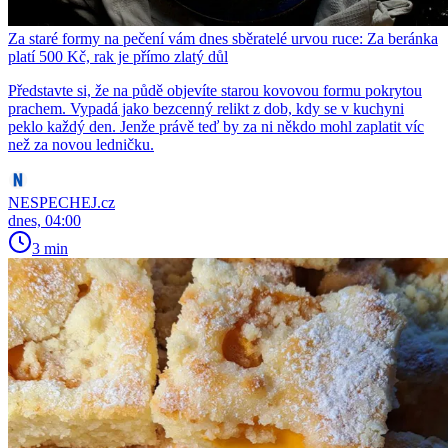
Za staré formy na pečení vám dnes sběratelé urvou ruce: Za beránka
platí 500 Kč, rak je přímo zlatý důl
Představte si, že na půdě objevíte starou kovovou formu pokrytou
prachem. Vypadá jako bezcenný relikt z dob, kdy se v kuchyni
peklo každý den. Jenže právě teď by za ni někdo mohl zaplatit víc
než za novou ledničku.
NESPECHEJ.cz
dnes, 04:00
3 min