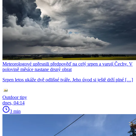
Meteorologové upřesnili předpověď na celý srpen a varují Čechy. V
polovině měsíce nastane drsný obrat
Srpen letos ukáže dvě odlišné tváře. Jeho úvod si ještě drží plné […]
Outdoor tipy
dnes, 04:14
3 min