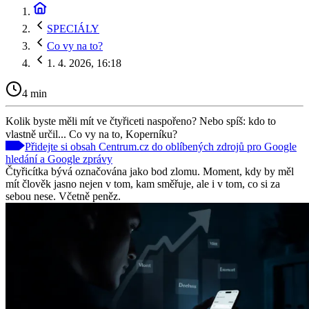
SPECIÁLY
Co vy na to?
1. 4. 2026, 16:18
4 min
Kolik byste měli mít ve čtyřiceti naspořeno? Nebo spíš: kdo to
vlastně určil... Co vy na to, Koperníku?
Přidejte si obsah Centrum.cz do oblíbených zdrojů pro Google
hledání a Google zprávy
Čtyřicítka bývá označována jako bod zlomu. Moment, kdy by měl
mít člověk jasno nejen v tom, kam směřuje, ale i v tom, co si za
sebou nese. Včetně peněz.