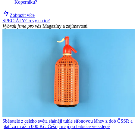
Koperníku?
Zobrazit více
SPECIÁLY
Co vy na to?
Vybrali jsme pro vás
Magazíny a zajímavosti
Sběratelé z celého světa shánějí tuhle sifonovou láhev z dob ČSSR a
platí za ni až 5 000 Kč. Češi ji mají po babičce ve sklepě