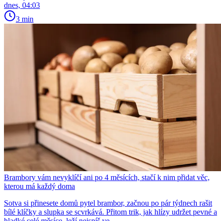
dnes, 04:03
3 min
Brambory vám nevyklíčí ani po 4 měsících, stačí k nim přidat věc,
kterou má každý doma
Sotva si přinesete domů pytel brambor, začnou po pár týdnech rašit
bílé klíčky a slupka se scvrkává. Přitom trik, jak hlízy udržet pevné a
hladké celé měsíce, leží nejspíš ve...