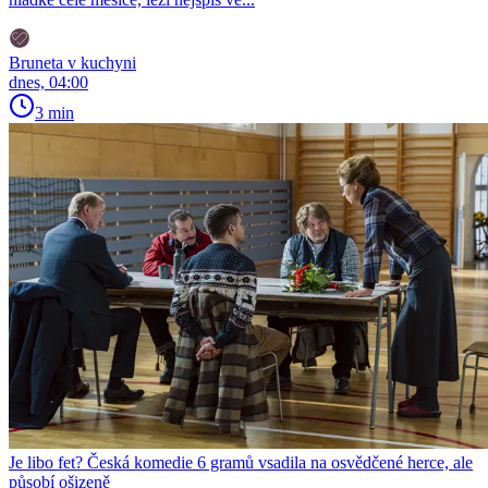
Bruneta v kuchyni
dnes, 04:00
3 min
Je libo fet? Česká komedie 6 gramů vsadila na osvědčené herce, ale
působí ošizeně