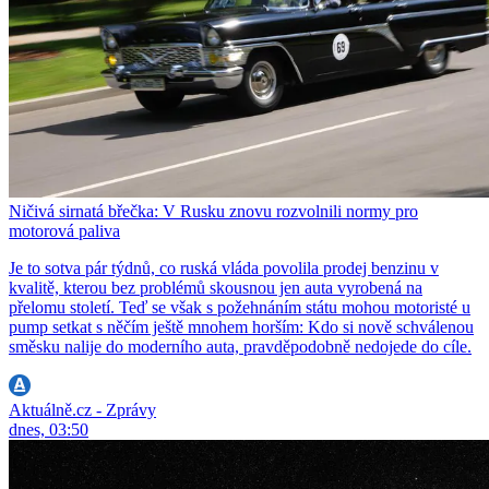
Ničivá sirnatá břečka: V Rusku znovu rozvolnili normy pro
motorová paliva
Je to sotva pár týdnů, co ruská vláda povolila prodej benzinu v
kvalitě, kterou bez problémů skousnou jen auta vyrobená na
přelomu století. Teď se však s požehnáním státu mohou motoristé u
pump setkat s něčím ještě mnohem horším: Kdo si nově schválenou
směsku nalije do moderního auta, pravděpodobně nedojede do cíle.
Aktuálně.cz - Zprávy
dnes, 03:50