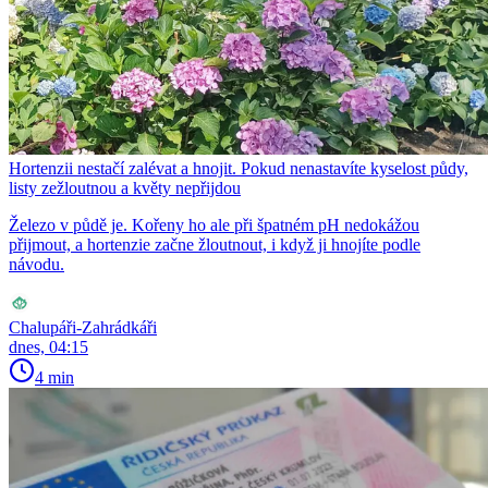
Hortenzii nestačí zalévat a hnojit. Pokud nenastavíte kyselost půdy,
listy zežloutnou a květy nepřijdou
Železo v půdě je. Kořeny ho ale při špatném pH nedokážou
přijmout, a hortenzie začne žloutnout, i když ji hnojíte podle
návodu.
Chalupáři-Zahrádkáři
dnes, 04:15
4 min