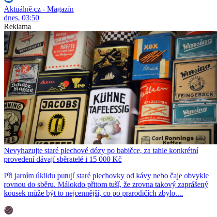
Aktuálně.cz - Magazín
dnes, 03:50
Reklama
Nevyhazujte staré plechové dózy po babičce, za tahle konkrétní
provedení dávají sběratelé i 15 000 Kč
Při jarním úklidu putují staré plechovky od kávy nebo čaje obvykle
rovnou do sběru. Málokdo přitom tuší, že zrovna takový zaprášený
kousek může být to nejcennější, co po prarodičích zbylo....