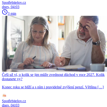
Spotřebitelov.cz
dnes, 04:03
3 min
Češi už ví, o kolik se jim může zvednout důchod v roce 2027. Kolik
dostanete vy?
Konec roku se blíží a s ním i pravidelné zvýšení penzí. Většina […]
Spotřebitelov.cz
dnes, 04:03