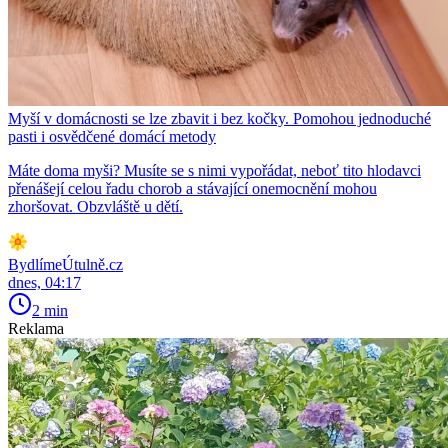
Myší v domácnosti se lze zbavit i bez kočky. Pomohou jednoduché
pasti i osvědčené domácí metody
Máte doma myši? Musíte se s nimi vypořádat, neboť tito hlodavci
přenášejí celou řadu chorob a stávající onemocnění mohou
zhoršovat. Obzvláště u dětí.
BydlímeÚtulně.cz
dnes, 04:17
2 min
Reklama