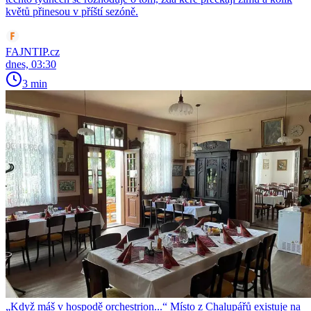
květů přinesou v příští sezóně.
FAJNTIP.cz
dnes, 03:30
3 min
„Když máš v hospodě orchestrion...“ Místo z Chalupářů existuje na