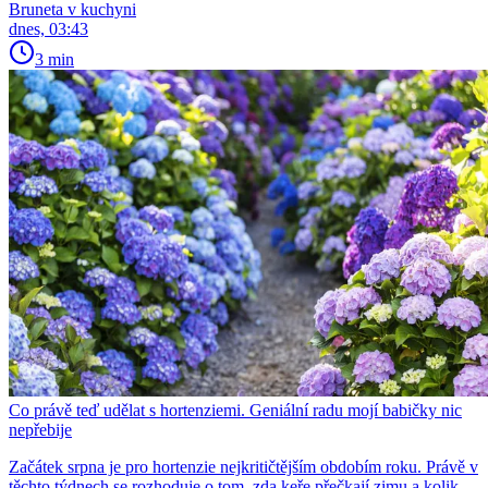
Bruneta v kuchyni
dnes, 03:43
3 min
Co právě teď udělat s hortenziemi. Geniální radu mojí babičky nic
nepřebije
Začátek srpna je pro hortenzie nejkritičtějším obdobím roku. Právě v
těchto týdnech se rozhoduje o tom, zda keře přečkají zimu a kolik