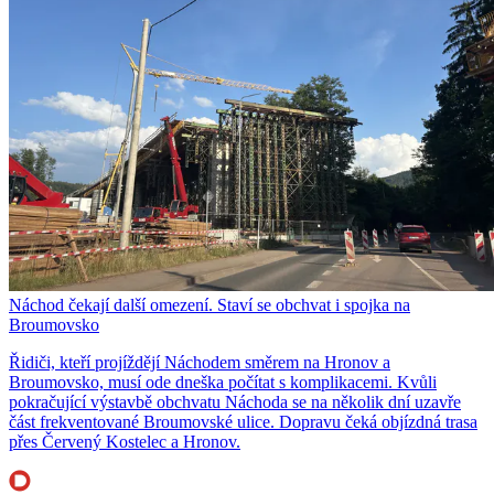
Náchod čekají další omezení. Staví se obchvat i spojka na
Broumovsko
Řidiči, kteří projíždějí Náchodem směrem na Hronov a
Broumovsko, musí ode dneška počítat s komplikacemi. Kvůli
pokračující výstavbě obchvatu Náchoda se na několik dní uzavře
část frekventované Broumovské ulice. Dopravu čeká objízdná trasa
přes Červený Kostelec a Hronov.