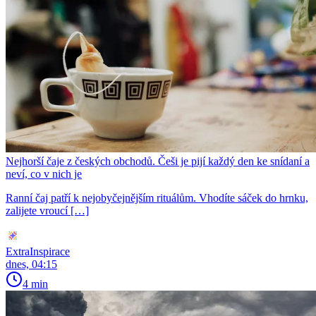
Nejhorší čaje z českých obchodů. Češi je pijí každý den ke snídaní a
neví, co v nich je
Ranní čaj patří k nejobyčejnějším rituálům. Vhodíte sáček do hrnku,
zalijete vroucí […]
ExtraInspirace
dnes, 04:15
4 min