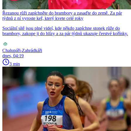
Řezanou růži zapíchněte do brambory a zasaďte do země. Za pár
týdnů z ní vyroste keř, který kvete celé roky
Sociální sítě jsou plné videí, kde někdo zapíchne stonek růže do
brambory, zakope ji do hlízy a za pár týdnů ukazuje čerstvé kořínky.
Chalupáři-Zahrádkáři
dnes, 04:19
3 min