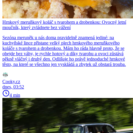
Hrnkový meruňkový koláč s tvarohem a drobenkou: Ovocný letní
moučník, který zvládnete bez vážení
Sezóna meruněk u nás doma pravidelně znamená jediné: na
kuchyňské lince přistane velký plech hrnkového meruňkového
koláče s tvarohem a drobenkou. Mám ho ráda hlavně proto, že se
obejde bez váhy, je rychle hotový a díky tvarohu a ovoci zůstává
pěkně vláčný i druhý den. Odlišuje ho právě jednoduché hrnkové
těsto, na které se všechno jen vyskládá a zbytek už obstará trouba.
Cooky.cz
dnes, 03:52
4 min