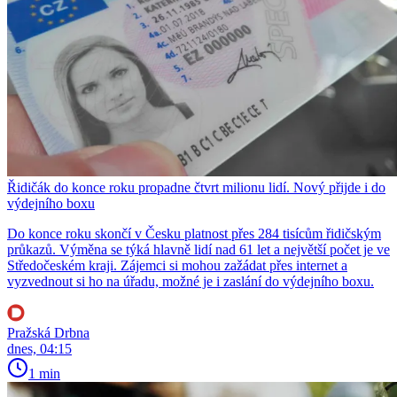
Řidičák do konce roku propadne čtvrt milionu lidí. Nový přijde i do
výdejního boxu
Do konce roku skončí v Česku platnost přes 284 tisícům řidičským
průkazů. Výměna se týká hlavně lidí nad 61 let a největší počet je ve
Středočeském kraji. Zájemci si mohou zažádat přes internet a
vyzvednout si ho na úřadu, možné je i zaslání do výdejního boxu.
Pražská Drbna
dnes, 04:15
1 min