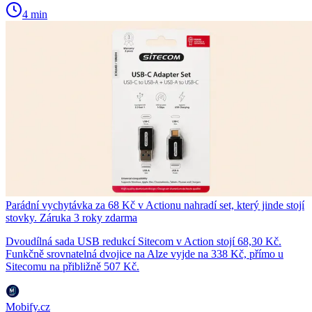
4 min
Parádní vychytávka za 68 Kč v Actionu nahradí set, který jinde stojí
stovky. Záruka 3 roky zdarma
Dvoudílná sada USB redukcí Sitecom v Action stojí 68,30 Kč.
Funkčně srovnatelná dvojice na Alze vyjde na 338 Kč, přímo u
Sitecomu na přibližně 507 Kč.
Mobify.cz