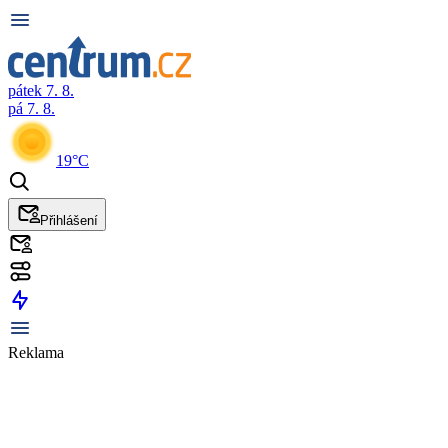
pátek 7. 8.
pá 7. 8.
19°C
Přihlášení
Reklama