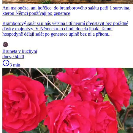
Ani majonéza, ani hořčice: do bramborového salátu patří 1 surovina,
kterou Němci používají po generace
Bramborový salát si u nás většina lidí neumí představit bez pořádné
dávky majonézy. V Německu to chodí docela jinak. Tamní
hospodyně dělají salát po generace úplně bez ní a přitom...
Bruneta v kuchyni
dnes, 04:20
3 min