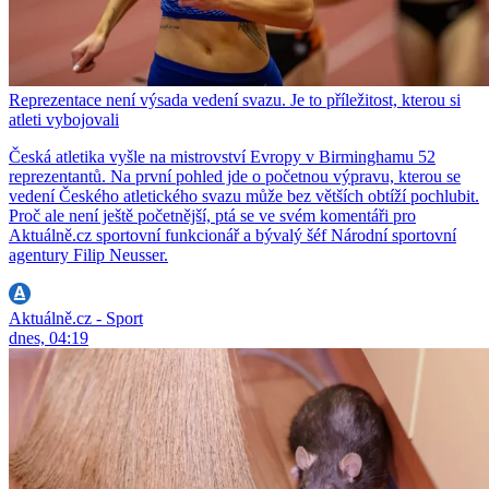
Reprezentace není výsada vedení svazu. Je to příležitost, kterou si
atleti vybojovali
Česká atletika vyšle na mistrovství Evropy v Birminghamu 52
reprezentantů. Na první pohled jde o početnou výpravu, kterou se
vedení Českého atletického svazu může bez větších obtíží pochlubit.
Proč ale není ještě početnější, ptá se ve svém komentáři pro
Aktuálně.cz sportovní funkcionář a bývalý šéf Národní sportovní
agentury Filip Neusser.
Aktuálně.cz - Sport
dnes, 04:19