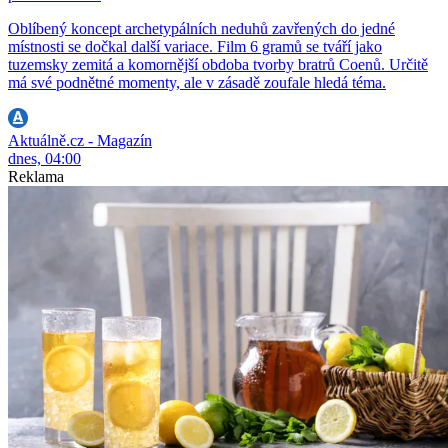
Oblíbený koncept archetypálních neduhů zavřených do jedné
místnosti se dočkal další variace. Film 6 gramů se tváří jako
tuzemsky zemitá a komornější obdoba tvorby bratrů Coenů. Určitě
má své podnětné momenty, ale v zásadě zoufale hledá téma.
Aktuálně.cz - Magazín
dnes, 04:00
Reklama