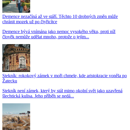
Demence nezačíná až ve stáří. Těchto 10 drobných změn může
chránit mozek už po čtyřicítce
Demence bývá vnímána jako nemoc vysokého věku, proti níž
člověk nemůže udělat mnoho, protože o jejím...
Stekník: rokokový zámek v moři chmele, kde aristokracie voněla po
Žatecku
Stekník není zámek, který by stál mimo okolní svět jako uzavřená
šlechtická kulisa. Jeho příběh se nedá...