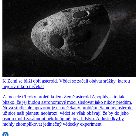
K Zemi se blíží obří asteroid. Vědci se začali obávat srážky, kterou
nejdřív nikdo nečekal
Za necelé tři roky proletí kolem Země asteroid Apophis, a to tak
blízko, že jej budou astronomové moci sledovat jako nikdy předtím.
Nová studie ale upozorňuje na nečekaný problém. Samotný asteroid
už sice naši planetu neohrozí, vědci se však obávají, že by do jeho
osudu mohl zasáhnout někdo úplně jiný: lidstvo. A důsledky by
mohly zkomplikovat jedinečný vědecký experiment.