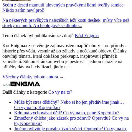
Sedm z deseti mamutů ulovených pravěkými lidmi tvořily samice.
Nikdo zatím neví proč
Na některých pravěkých nalezištích leží kosti desítek, místy více než
stovky mamutů. Archeologové se dlouho...
Tento článek byl publikován ze zdrojů
Kód Enigma
KodEnigma.cz se věnuje zajímavostem napříč obory – od přírody a
historie přes vědu, vesmír až po záhady a nečekané objevy. Články
otevírají témata, která dokážou překvapit, inspirovat i přimět k
zamyšlení. Silnou stránkou webu je pestrost – jednou narazíte na
příběhy dávných civilizací, jindy na...
Všechny články tohoto autora →
Další články z kategorie
Co vy na to?
Může být stres dědičný? Nebo si ho jen předáváme jinak…
Co vy na to, Koperníku?
Kdo má vychovávat děti? Co vy na to, pane Koperníku?
Zmražený chleba jako zázrak pro zdraví? Opravdu? Co vy na
to, Koperníku?
Jméno ovlivňuje povahu, tvrdí vědci. Opravdu? Co vy na to,