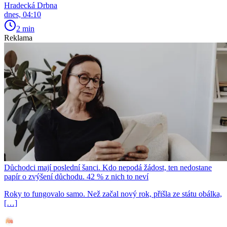
Hradecká Drbna
dnes, 04:10
2 min
Reklama
Důchodci mají poslední šanci. Kdo nepodá žádost, ten nedostane
papír o zvýšení důchodu. 42 % z nich to neví
Roky to fungovalo samo. Než začal nový rok, přišla ze státu obálka,
[…]