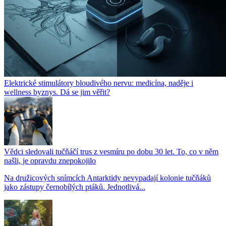
Elektrické stimulátory bloudivého nervu: medicína, naděje i
wellness byznys. Dá se jim věřit?
Vědci sledovali tučňáčí trus z vesmíru po dobu 30 let. To, co v něm
našli, je opravdu znepokojilo
Na družicových snímcích Antarktidy nevypadají kolonie tučňáků
jako zástupy černobílých ptáků. Jednotlivá...