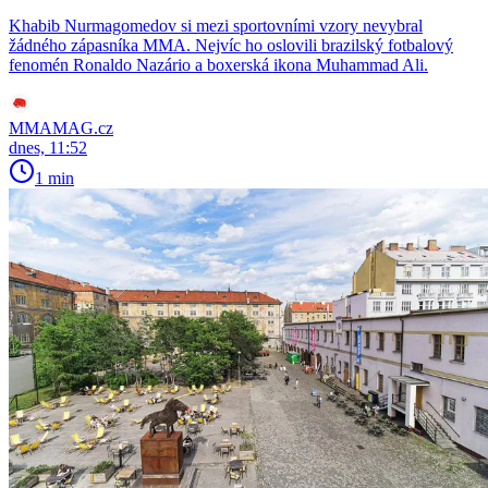
Khabib Nurmagomedov si mezi sportovními vzory nevybral
žádného zápasníka MMA. Nejvíc ho oslovili brazilský fotbalový
fenomén Ronaldo Nazário a boxerská ikona Muhammad Ali.
MMAMAG.cz
dnes, 11:52
1 min