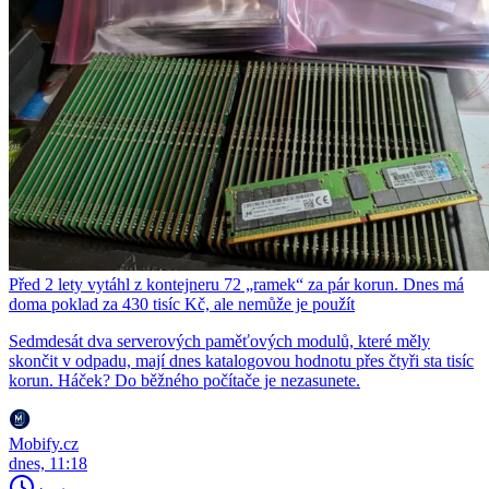
Před 2 lety vytáhl z kontejneru 72 „ramek“ za pár korun. Dnes má
doma poklad za 430 tisíc Kč, ale nemůže je použít
Sedmdesát dva serverových paměťových modulů, které měly
skončit v odpadu, mají dnes katalogovou hodnotu přes čtyři sta tisíc
korun. Háček? Do běžného počítače je nezasunete.
Mobify.cz
dnes, 11:18