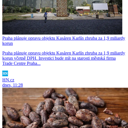
Praha plánuje opravu objektu Kasáren Karlín zhruba za 1,9 miliardy
korun
Praha plánuje opravu objektu Kasáren Karlín zhruba za 1,9 miliardy
korun včetně DPH. Investici bude mít na starosti městská firma
Trade Centre Praha...
HN.cz
dnes, 11:28