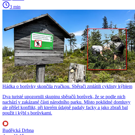
3 min
Hádka o borůvky skončila rvačkou. Sběrači zmlátili cyklisty kýblem
Dva turisté upozornili skupinu sběračů borůvek, že se podle nich
nachází v zakázané části národního parku. Místo poklidné domluvy
ale přišel konflikt, při kterém údajně padaly facky a jako zbraň bal
použit i kýbl s borůvkami.
Budějcká Drbna