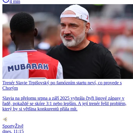
4 min
Trenér Slavie Trpišovský po famózním startu neví, co provede s
Chorým
Slavia na přelomu srpna a září 2025 vyhrála čtyři ligové zápasy v
řadě, pokaždé se skóre 3:1 nebo lepším. A její trenér řešil problém,
který by si většina konkurentů přála mít.
SportyŽivě
dnes, 11:15