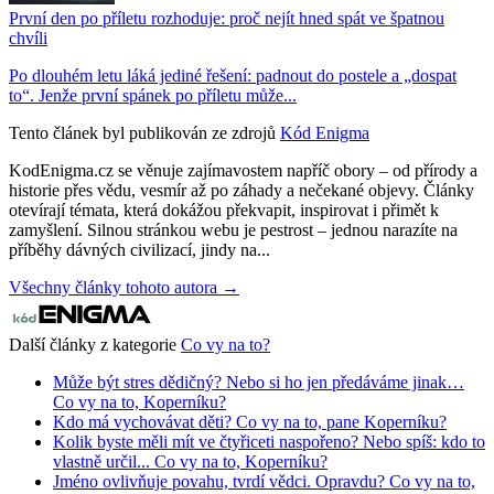
První den po příletu rozhoduje: proč nejít hned spát ve špatnou
chvíli
Po dlouhém letu láká jediné řešení: padnout do postele a „dospat
to“. Jenže první spánek po příletu může...
Tento článek byl publikován ze zdrojů
Kód Enigma
KodEnigma.cz se věnuje zajímavostem napříč obory – od přírody a
historie přes vědu, vesmír až po záhady a nečekané objevy. Články
otevírají témata, která dokážou překvapit, inspirovat i přimět k
zamyšlení. Silnou stránkou webu je pestrost – jednou narazíte na
příběhy dávných civilizací, jindy na...
Všechny články tohoto autora →
Další články z kategorie
Co vy na to?
Může být stres dědičný? Nebo si ho jen předáváme jinak…
Co vy na to, Koperníku?
Kdo má vychovávat děti? Co vy na to, pane Koperníku?
Kolik byste měli mít ve čtyřiceti naspořeno? Nebo spíš: kdo to
vlastně určil... Co vy na to, Koperníku?
Jméno ovlivňuje povahu, tvrdí vědci. Opravdu? Co vy na to,