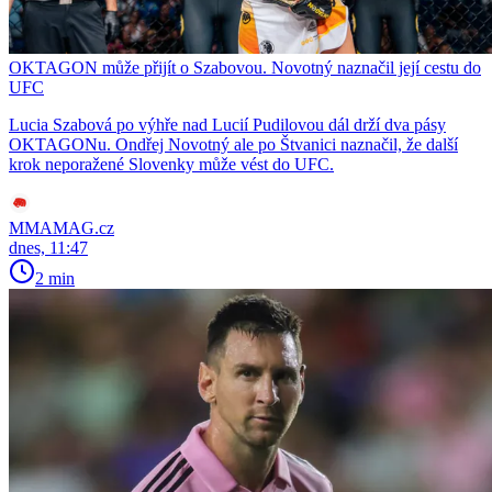
OKTAGON může přijít o Szabovou. Novotný naznačil její cestu do
UFC
Lucia Szabová po výhře nad Lucií Pudilovou dál drží dva pásy
OKTAGONu. Ondřej Novotný ale po Štvanici naznačil, že další
krok neporažené Slovenky může vést do UFC.
MMAMAG.cz
dnes, 11:47
2 min