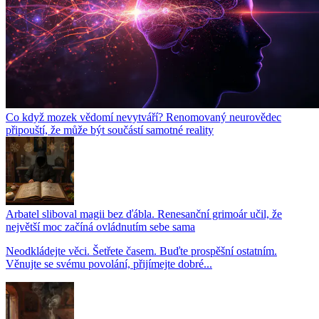
Co když mozek vědomí nevytváří? Renomovaný neurovědec
připouští, že může být součástí samotné reality
Arbatel sliboval magii bez ďábla. Renesanční grimoár učil, že
největší moc začíná ovládnutím sebe sama
Neodkládejte věci. Šetřete časem. Buďte prospěšní ostatním.
Věnujte se svému povolání, přijímejte dobré...