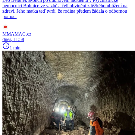
Leo Beránek skončil po dubnovém incidentu v Psychiatrické
nemocnici Bohnice ve vazbě a čelí obvinění z těžkého ublížení na
zdraví. Jeho matka teď tvrdí, že rodina předem žádala o odbornou
pomoc.
MMAMAG.cz
dnes, 11:58
1 min