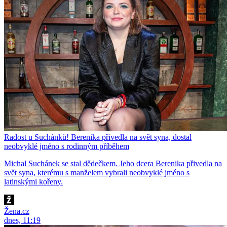
Radost u Suchánků! Berenika přivedla na svět syna, dostal
neobvyklé jméno s rodinným příběhem
Michal Suchánek se stal dědečkem. Jeho dcera Berenika přivedla na
svět syna, kterému s manželem vybrali neobvyklé jméno s
latinskými kořeny.
Žena.cz
dnes, 11:19