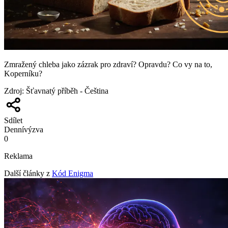
Zmražený chleba jako zázrak pro zdraví? Opravdu? Co vy na to,
Koperníku?
Zdroj
:
Šťavnatý příběh - Čeština
Sdílet
Denní
výzva
0
Reklama
Další články z
Kód Enigma