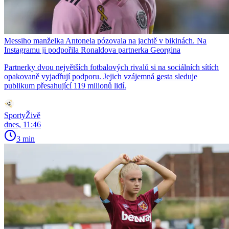
Messiho manželka Antonela pózovala na jachtě v bikinách. Na
Instagramu ji podpořila Ronaldova partnerka Georgina
Partnerky dvou největších fotbalových rivalů si na sociálních sítích
opakovaně vyjadřují podporu. Jejich vzájemná gesta sleduje
publikum přesahující 119 milionů lidí.
SportyŽivě
dnes, 11:46
3 min