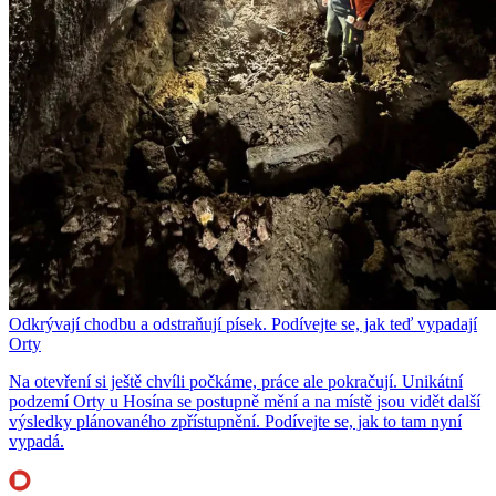
Odkrývají chodbu a odstraňují písek. Podívejte se, jak teď vypadají
Orty
Na otevření si ještě chvíli počkáme, práce ale pokračují. Unikátní
podzemí Orty u Hosína se postupně mění a na místě jsou vidět další
výsledky plánovaného zpřístupnění. Podívejte se, jak to tam nyní
vypadá.