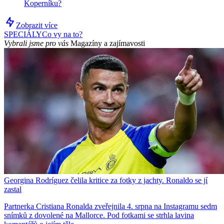
Koperníku?
Zobrazit více
SPECIÁLY
Co vy na to?
Vybrali jsme pro vás
Magazíny a zajímavosti
Georgina Rodríguez čelila kritice za fotky z jachty. Ronaldo se jí
zastal
Partnerka Cristiana Ronalda zveřejnila 4. srpna na Instagramu sedm
snímků z dovolené na Mallorce. Pod fotkami se strhla lavina