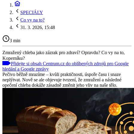
SPECIÁLY
Co vy na to?
31. 3. 2026, 15:48
3 min
Zmražený chleba jako zázrak pro zdraví? Opravdu? Co vy na to,
Koperníku?
Přidejte si obsah Centrum.cz do oblíbených zdrojů pro Google
hledání a Google zprávy
Pečivo běžně mrazíme – kvůli praktičnosti, úspoře času i snaze
neplýtvat. Nově se ale objevuje tvrzení, že zmražení a následné
opečení chleba dokáže zásadně změnit jeho vliv na naše tělo.