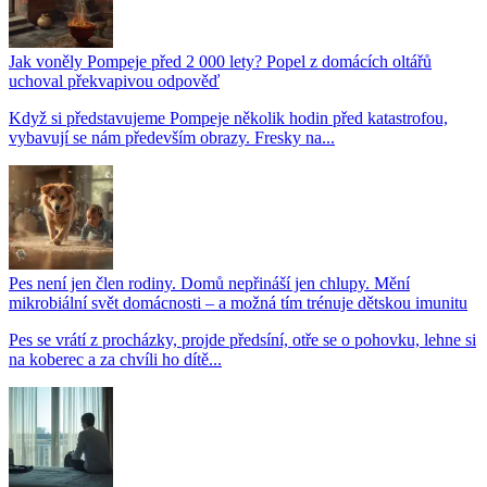
Jak voněly Pompeje před 2 000 lety? Popel z domácích oltářů
uchoval překvapivou odpověď
Když si představujeme Pompeje několik hodin před katastrofou,
vybavují se nám především obrazy. Fresky na...
Pes není jen člen rodiny. Domů nepřináší jen chlupy. Mění
mikrobiální svět domácnosti – a možná tím trénuje dětskou imunitu
Pes se vrátí z procházky, projde předsíní, otře se o pohovku, lehne si
na koberec a za chvíli ho dítě...