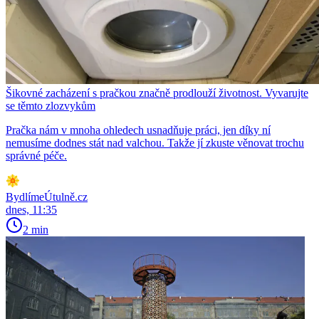
Šikovné zacházení s pračkou značně prodlouží životnost. Vyvarujte
se těmto zlozvykům
Pračka nám v mnoha ohledech usnadňuje práci, jen díky ní
nemusíme dodnes stát nad valchou. Takže jí zkuste věnovat trochu
správné péče.
BydlímeÚtulně.cz
dnes, 11:35
2 min