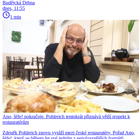
Budějcká Drbna
dnes, 11:55
1 min
Ano, šéfe! pokračuje. Pohlreich tentokrát přiznává větší respekt k
restauratérům
Zdeněk Pohlreich znovu vyráží mezi české restauratéry. Pořad Ano,
šéfe!, který se během let stal jedním z nejvýraznějších formátů