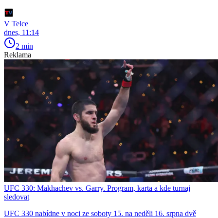
V Telce
dnes, 11:14
2 min
Reklama
UFC 330: Makhachev vs. Garry. Program, karta a kde turnaj
sledovat
UFC 330 nabídne v noci ze soboty 15. na neděli 16. srpna dvě