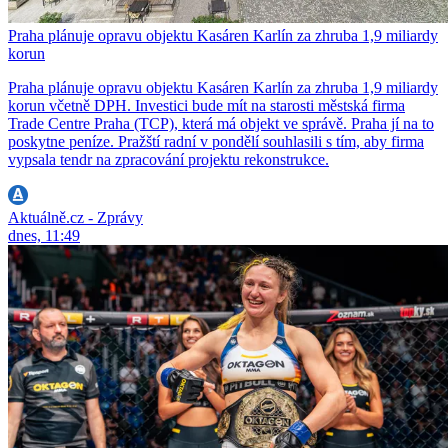
Praha plánuje opravu objektu Kasáren Karlín za zhruba 1,9 miliardy
korun
Praha plánuje opravu objektu Kasáren Karlín za zhruba 1,9 miliardy
korun včetně DPH. Investici bude mít na starosti městská firma
Trade Centre Praha (TCP), která má objekt ve správě. Praha jí na to
poskytne peníze. Pražští radní v pondělí souhlasili s tím, aby firma
vypsala tendr na zpracování projektu rekonstrukce.
Aktuálně.cz - Zprávy
dnes, 11:49