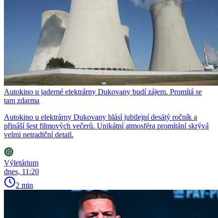
Autokino u jaderné elektrárny Dukovany budí zájem. Promítá se
tam zdarma
Autokino u elektrárny Dukovany hlásí jubilejní desátý ročník a
přináší šest filmových večerů. Unikátní atmosféra promítání skrývá
velmi netradiční detail.
Výletárium
dnes, 11:20
2 min