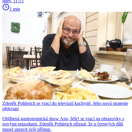
dnes, 11:15
1 min
Zdeněk Pohlreich se vrací do televizní kuchyně. Jeho nová strategie
překvapí
Oblíbená gastronomická show Ano, šéfe! se vrací na obrazovky s
novými epizodami. Zdeněk Pohlreich přiznal, že u čerstvých dílů
musel upravit svůj přístup.