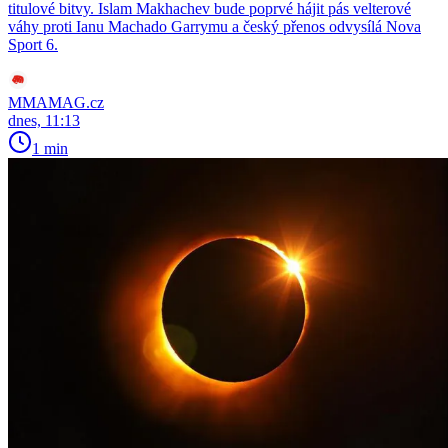
titulové bitvy. Islam Makhachev bude poprvé hájit pás velterové
váhy proti Ianu Machado Garrymu a český přenos odvysílá Nova
Sport 6.
MMAMAG.cz
dnes, 11:13
1 min