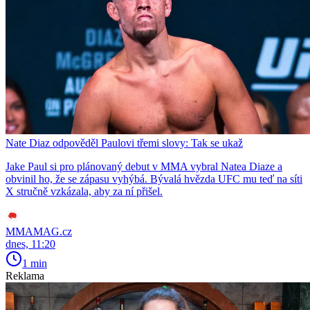
Nate Diaz odpověděl Paulovi třemi slovy: Tak se ukaž
Jake Paul si pro plánovaný debut v MMA vybral Natea Diaze a
obvinil ho, že se zápasu vyhýbá. Bývalá hvězda UFC mu teď na síti
X stručně vzkázala, aby za ní přišel.
MMAMAG.cz
dnes, 11:20
1 min
Reklama