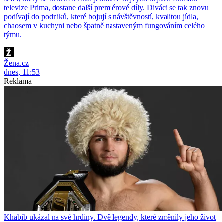
televize Prima, dostane další premiérové díly. Diváci se tak znovu
podívají do podniků, které bojují s návštěvností, kvalitou jídla,
chaosem v kuchyni nebo špatně nastaveným fungováním celého
týmu.
Žena.cz
dnes, 11:53
Reklama
Khabib ukázal na své hrdiny. Dvě legendy, které změnily jeho život