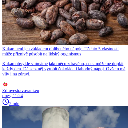
Kakao není jen základem oblíbeného nápoje. Těchto 5 vlastností
může příznivě působit na lidský organismus
Kakao obvykle vnímáme jako něco zdravého, co si můžeme dopřát
každý den. Dá se z něj vyrobit čokoláda i lahodný nápoj. Ovšem má
vliv i na zdraví.
Zdravestravovani.eu
dnes, 11:24
2 min