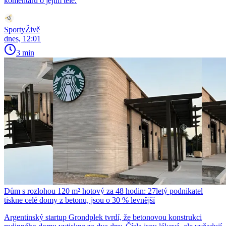
komentářů o jejím těle.
SportyŽivě
dnes, 12:01
3 min
Dům s rozlohou 120 m² hotový za 48 hodin: 27letý podnikatel
tiskne celé domy z betonu, jsou o 30 % levnější
Argentinský startup Grondplek tvrdí, že betonovou konstrukci