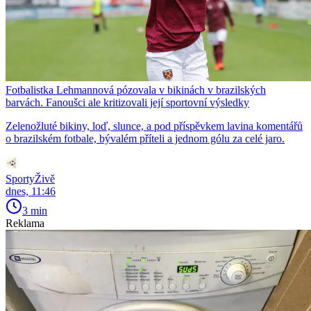
Fotbalistka Lehmannová pózovala v bikinách v brazilských
barvách. Fanoušci ale kritizovali její sportovní výsledky
Zelenožluté bikiny, loď, slunce, a pod příspěvkem lavina komentářů
o brazilském fotbale, bývalém příteli a jednom gólu za celé jaro.
SportyŽivě
dnes, 11:46
3 min
Reklama