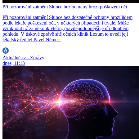
Při pozorování zatmění Slunce bez ochrany hrozí poškození očí
Při pozorování zatmění Slunce bez dostatečné ochrany hrozí lidem
podle lékaře poškození očí, v některých případech i trvalé. Může
vzniknout už za několik vteřin, pravděpodobnější je při dlouhém
pohledu. V tiskové zprávě sítě očních klinik Lexum to uvedl její
lékařský ředitel Pavel Němec.
Aktuálně.cz - Zprávy
dnes, 11:13