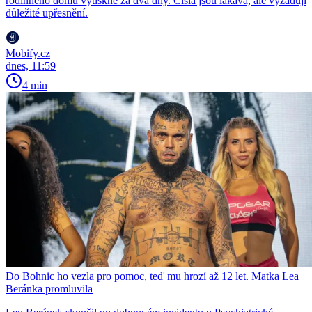
rodinného domu vytiskne za dva dny. Čísla jsou lákavá, ale vyžadují
důležité upřesnění.
Mobify.cz
dnes, 11:59
4 min
Do Bohnic ho vezla pro pomoc, teď mu hrozí až 12 let. Matka Lea
Beránka promluvila