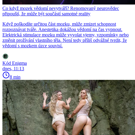
Co když mozek vědomí nevytváří? Renomovaný neurovědec
připouští, že může být součástí samotné reality
Když poškodíte určitou část mozku, může zmizet schopnost
rozpoznávat tváře. Anestetika dokážou vědomí na čas vypnout.
Elektrická stimulace mozku může vyvolat vjemy, vzpomínky nebo
změnit prožívání vlastního těla. Není tedy příliš odvážné tvrdit, že
vědomí s mozkem úzce souvisí.
Kód Enigma
dnes, 11:13
8 min