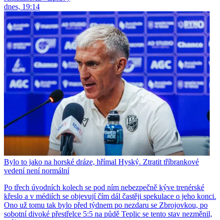
dnes, 19:14
Bylo to jako na horské dráze, hřímal Hyský. Ztratit tříbrankové
vedení není normální
Po třech úvodních kolech se pod ním nebezpečně kýve trenérské
křeslo a v médiích se objevují čím dál častěji spekulace o jeho konci.
Ono už tomu tak bylo před týdnem po nezdaru se Zbrojovkou, po
sobotní divoké přestřelce 5:5 na půdě Teplic se tento stav nezměnil,