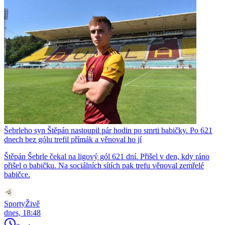
Šebrleho syn Štěpán nastoupil pár hodin po smrti babičky. Po 621
dnech bez gólu trefil přímák a věnoval ho jí
Štěpán Šebrle čekal na ligový gól 621 dní. Přišel v den, kdy ráno
přišel o babičku. Na sociálních sítích pak trefu věnoval zemřelé
babičce.
SportyŽivě
dnes, 18:48