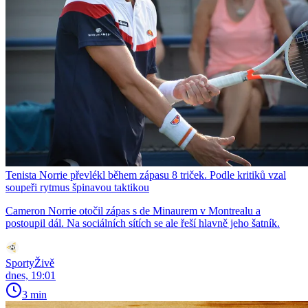
Tenista Norrie převlékl během zápasu 8 triček. Podle kritiků vzal
soupeři rytmus špinavou taktikou
Cameron Norrie otočil zápas s de Minaurem v Montrealu a
postoupil dál. Na sociálních sítích se ale řeší hlavně jeho šatník.
SportyŽivě
dnes, 19:01
3 min