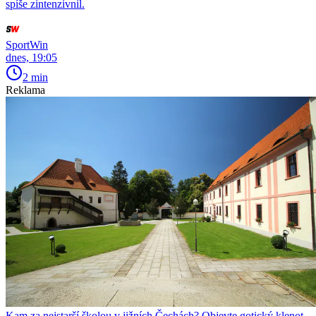
spíše zintenzivnil.
SportWin
dnes, 19:05
2 min
Reklama
Kam za nejstarší školou v jižních Čechách? Objevte gotický klenot