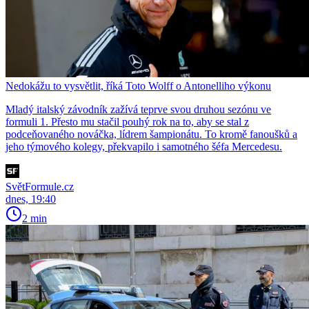
Nedokážu to vysvětlit, říká Toto Wolff o Antonelliho výkonu
Mladý italský závodník zažívá teprve svou druhou sezónu ve
formuli 1. Přesto mu stačil pouhý rok na to, aby se stal z
podceňovaného nováčka, lídrem šampionátu. To kromě fanoušků a
jeho týmového kolegy, překvapilo i samotného šéfa Mercedesu.
SvětFormule.cz
dnes, 19:40
2 min