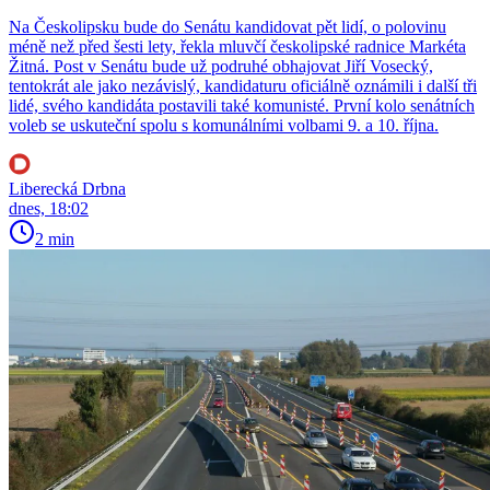
Na Českolipsku bude do Senátu kandidovat pět lidí, o polovinu
méně než před šesti lety, řekla mluvčí českolipské radnice Markéta
Žitná. Post v Senátu bude už podruhé obhajovat Jiří Vosecký,
tentokrát ale jako nezávislý, kandidaturu oficiálně oznámili i další tři
lidé, svého kandidáta postavili také komunisté. První kolo senátních
voleb se uskuteční spolu s komunálními volbami 9. a 10. října.
Liberecká Drbna
dnes, 18:02
2 min