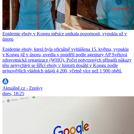
Epidemie eboly v Kongu měsíce unikala pozornosti, vypukla už v
únoru
Epidemie eboly, která byla oficiálně vyhlášena 15. května, vypukla
v Kongu již v únoru, uvedla v pondělí podle agentury AP Světová
zdravotnická organizace (WHO). Počet potvrzených případů nákazy
této nejrychleji se šířící eboly v historii dosáhl v Kongu podle
nejnovějších vládních údajů 4 200, včetně více než 1 900 obětí.
Aktuálně.cz - Zprávy
dnes, 18:25