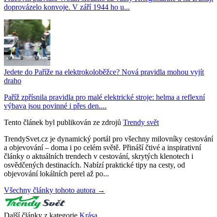
doprovázelo konvoje. V září 1944 ho u...
Jedete do Paříže na elektrokoloběžce? Nová pravidla mohou vyjít
draho
Paříž zpřísnila pravidla pro malé elektrické stroje: helma a reflexní
výbava jsou povinné i přes den....
Tento článek byl publikován ze zdrojů
Trendy svět
TrendySvet.cz je dynamický portál pro všechny milovníky cestování
a objevování – doma i po celém světě. Přináší čtivé a inspirativní
články o aktuálních trendech v cestování, skrytých klenotech i
osvědčených destinacích. Nabízí praktické tipy na cesty, od
objevování lokálních perel až po...
Všechny články tohoto autora →
Další články z kategorie
Krása