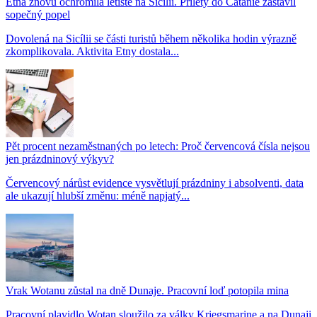
Etna znovu ochromila letiště na Sicílii. Přílety do Catanie zastavil
sopečný popel
Dovolená na Sicílii se části turistů během několika hodin výrazně
zkomplikovala. Aktivita Etny dostala...
Pět procent nezaměstnaných po letech: Proč červencová čísla nejsou
jen prázdninový výkyv?
Červencový nárůst evidence vysvětlují prázdniny i absolventi, data
ale ukazují hlubší změnu: méně napjatý...
Vrak Wotanu zůstal na dně Dunaje. Pracovní loď potopila mina
Pracovní plavidlo Wotan sloužilo za války Kriegsmarine a na Dunaji