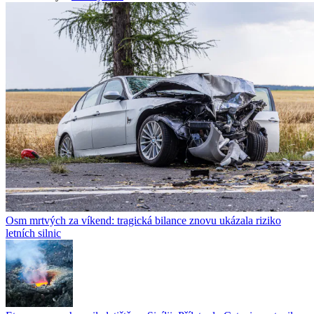
Osm mrtvých za víkend: tragická bilance znovu ukázala riziko
letních silnic