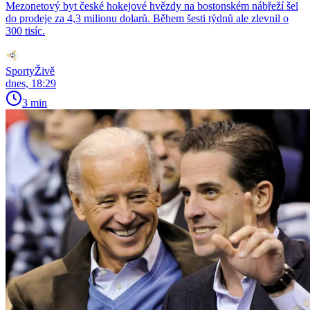
Mezonetový byt české hokejové hvězdy na bostonském nábřeží šel
do prodeje za 4,3 milionu dolarů. Během šesti týdnů ale zlevnil o
300 tisíc.
SportyŽivě
dnes, 18:29
3 min