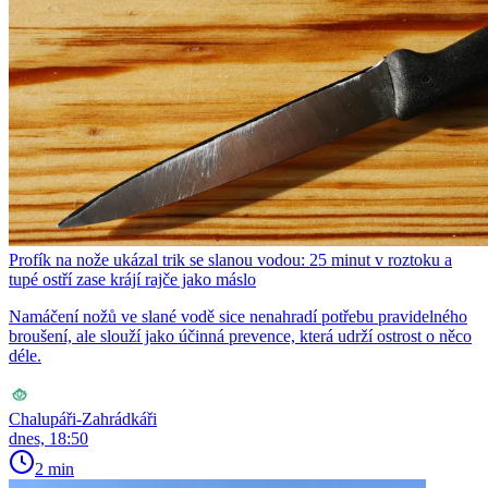
Profík na nože ukázal trik se slanou vodou: 25 minut v roztoku a
tupé ostří zase krájí rajče jako máslo
Namáčení nožů ve slané vodě sice nenahradí potřebu pravidelného
broušení, ale slouží jako účinná prevence, která udrží ostrost o něco
déle.
Chalupáři-Zahrádkáři
dnes, 18:50
2 min