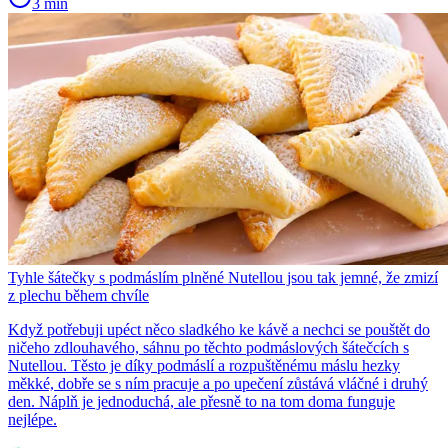
3 min
Tyhle šátečky s podmáslím plněné Nutellou jsou tak jemné, že zmizí
z plechu během chvíle
Když potřebuji upéct něco sladkého ke kávě a nechci se pouštět do
ničeho zdlouhavého, sáhnu po těchto podmáslových šátečcích s
Nutellou. Těsto je díky podmáslí a rozpuštěnému máslu hezky
měkké, dobře se s ním pracuje a po upečení zůstává vláčné i druhý
den. Náplň je jednoduchá, ale přesně to na tom doma funguje
nejlépe.