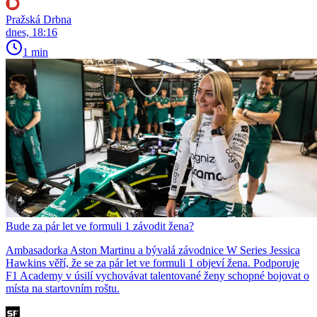
Pražská Drbna
dnes, 18:16
1 min
Bude za pár let ve formuli 1 závodit žena?
Ambasadorka Aston Martinu a bývalá závodnice W Series Jessica
Hawkins věří, že se za pár let ve formuli 1 objeví žena. Podporuje
F1 Academy v úsilí vychovávat talentované ženy schopné bojovat o
místa na startovním roštu.