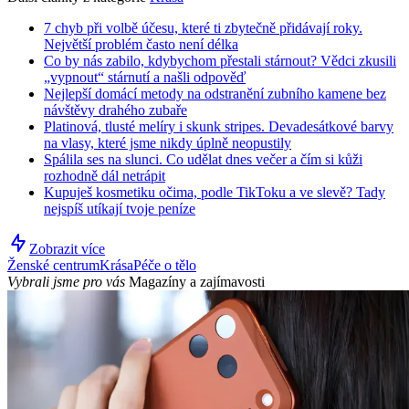
7 chyb při volbě účesu, které ti zbytečně přidávají roky.
Největší problém často není délka
Co by nás zabilo, kdybychom přestali stárnout? Vědci zkusili
„vypnout“ stárnutí a našli odpověď
Nejlepší domácí metody na odstranění zubního kamene bez
návštěvy drahého zubaře
Platinová, tlusté melíry i skunk stripes. Devadesátkové barvy
na vlasy, které jsme nikdy úplně neopustily
Spálila ses na slunci. Co udělat dnes večer a čím si kůži
rozhodně dál netrápit
Kupuješ kosmetiku očima, podle TikToku a ve slevě? Tady
nejspíš utíkají tvoje peníze
Zobrazit více
Ženské centrum
Krása
Péče o tělo
Vybrali jsme pro vás
Magazíny a zajímavosti