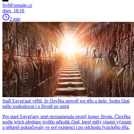
SvětFormule.cz
dnes, 18:10
2 min
Staří Egypťané věřili, že člověka netvoří jen tělo a duše. Sedm částí
mělo rozhodovat i o životě po smrti
Pro staré Egypťany smrt neznamenala prostý konec života. Člověka
podle jejich představ tvořilo několik částí, které měly vlastní význam
a některé pokračovaly ve své existenci i po odchodu fyzického těla.