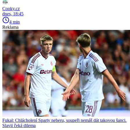
Cooky.cz
dnes, 18:45
4 min
Reklama
Fukal: Chlácholení Sparty neberu, soupeři nemáš dát takovou šanci.
Slavii čeká dilema