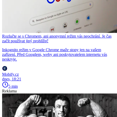
Rozlučte se s Chromem, ani anonymní režim vás neochrání. Je čas
začít používat jiný prohlížeč
Inkognito režim v Google Chrome maže stopy jen na vašem
zařízení. Před Googlem, weby ani poskytovatelem internetu vás
neskryje.
Mobify.cz
dnes, 18:21
5 min
Reklama