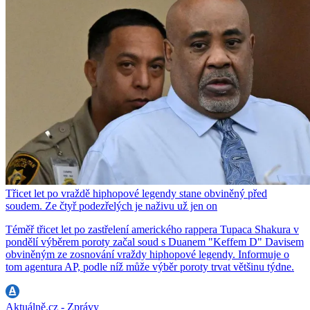
Třicet let po vraždě hiphopové legendy stane obviněný před
soudem. Ze čtyř podezřelých je naživu už jen on
Téměř třicet let po zastřelení amerického rappera Tupaca Shakura v
pondělí výběrem poroty začal soud s Duanem "Keffem D" Davisem
obviněným ze zosnování vraždy hiphopové legendy. Informuje o
tom agentura AP, podle níž může výběr poroty trvat většinu týdne.
Aktuálně.cz - Zprávy