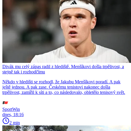
Divák mu celý zápas radil z hlediště. Menšíkovi došla trpělivost, a
stejně tak i rozhodčímu
Někdo v hledišti se rozhodl, že Jakubu Menšíkovi poradí. A pak
ještě jednou. A pak zase. Českému tenistovi nakonec došla
trpělivost, zamířil k síti a to, co následovalo, obletělo tenisový svět.
SportWin
dnes, 18:16
2 min