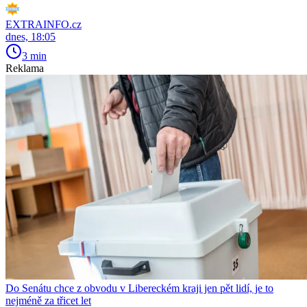
EXTRAINFO.cz
dnes, 18:05
3 min
Reklama
Do Senátu chce z obvodu v Libereckém kraji jen pět lidí, je to
nejméně za třicet let