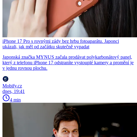
iPhone 17 Pro s rovnými zády bez hrbu fotoaparátu. Japonci
ukázali, jak měl od začátku skutečně vypadat
Japonská značka MYNUS začala prodávat polykarbonátový panel,
který z telefonu iPhone 17 odstraníte vystouplé kamery a promění je
v jednu rovnou plochu.
Mobify.cz
dnes, 19:41
4 min