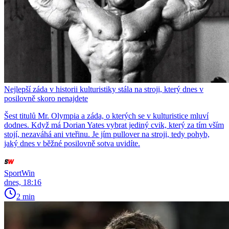
Nejlepší záda v historii kulturistiky stála na stroji, který dnes v
posilovně skoro nenajdete
Šest titulů Mr. Olympia a záda, o kterých se v kulturistice mluví
dodnes. Když má Dorian Yates vybrat jediný cvik, který za tím vším
stojí, nezaváhá ani vteřinu. Je jím pullover na stroji, tedy pohyb,
jaký dnes v běžné posilovně sotva uvidíte.
SportWin
dnes, 18:16
2 min