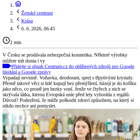
Ženské centrum
Krása
6. 6. 2026, 06:45
2 min
V Česku se prodávala nebezpečná kosmetika. Některé výrobky
můžete mít doma i vy
Přidejte si obsah Centrum.cz do oblíbených zdrojů pro Google
hledání a Google zprávy
Vypadají nevinně. Voňavka, deodorant, sprej s třpytivými krystaly.
Přesně takové věci si lidé kupují bez přemýšlení, házejí je do košíku
jako něco, co prostě jen hezky voní. Jenže ve čtyřech z nich se
skrývala látka, kterou Evropská unie před lety vyhostila z regálů.
Důvod? Podezření, že může poškodit zdraví způsobem, na který si
nikdo nechce ani pomyslet.