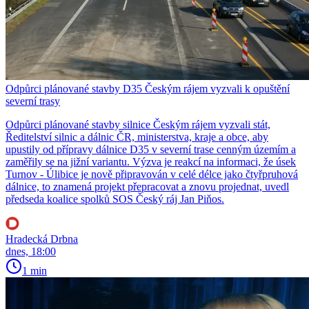
Odpůrci plánované stavby D35 Českým rájem vyzvali k opuštění
severní trasy
Odpůrci plánované stavby silnice Českým rájem vyzvali stát,
Ředitelství silnic a dálnic ČR, ministerstva, kraje a obce, aby
upustily od přípravy dálnice D35 v severní trase cenným územím a
zaměřily se na jižní variantu. Výzva je reakcí na informaci, že úsek
Turnov - Úlibice je nově připravován v celé délce jako čtyřpruhová
dálnice, to znamená projekt přepracovat a znovu projednat, uvedl
předseda koalice spolků SOS Český ráj Jan Piňos.
Hradecká Drbna
dnes, 18:00
1 min