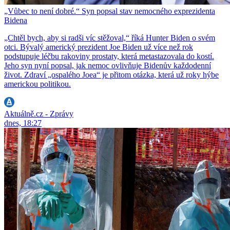
„Vůbec to není dobré.“ Syn popsal stav nemocného exprezidenta
Bidena
„Chtěl bych, aby si radši víc stěžoval,“ říká Hunter Biden o svém
otci. Bývalý americký prezident Joe Biden už více než rok
podstupuje léčbu rakoviny prostaty, která metastazovala do kostí.
Jeho syn nyní popsal, jak nemoc ovlivňuje Bidenův každodenní
život. Zdraví „ospalého Joea“ je přitom otázka, která už roky hýbe
americkou politikou.
Aktuálně.cz - Zprávy
dnes, 18:27