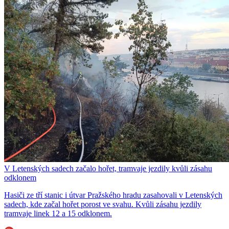
V Letenských sadech začalo hořet, tramvaje jezdily kvůli zásahu
odklonem
Hasiči ze tří stanic i útvar Pražského hradu zasahovali v Letenských
sadech, kde začal hořet porost ve svahu. Kvůli zásahu jezdily
tramvaje linek 12 a 15 odklonem.