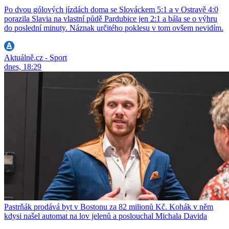
Po dvou gólových jízdách doma se Slováckem 5:1 a v Ostravě 4:0
porazila Slavia na vlastní půdě Pardubice jen 2:1 a bála se o výhru
do poslední minuty. Náznak určitého poklesu v tom ovšem nevidím.
Aktuálně.cz - Sport
dnes, 18:29
Pastrňák prodává byt v Bostonu za 82 milionů Kč. Kohák v něm
kdysi našel automat na lov jelenů a poslouchal Michala Davida