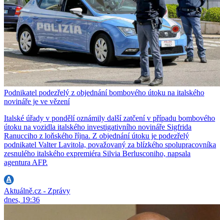
Podnikatel podezřelý z objednání bombového útoku na italského
novináře je ve vězení
Italské úřady v pondělí oznámily další zatčení v případu bombového
útoku na vozidla italského investigativního novináře Sigfrida
Ranucciho z loňského října. Z objednání útoku je podezřelý
podnikatel Valter Lavitola, považovaný za blízkého spolupracovníka
zesnulého italského expremiéra Silvia Berlusconiho, napsala
agentura AFP.
Aktuálně.cz - Zprávy
dnes, 19:36