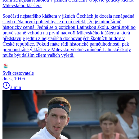
Milevského kláštera
Součástí nejstaršího kláštera v jižních Čechách je docela nenápadná
stavba. Na první pohled byste do ní neřekli, že je mimořádně
historicky cenná. Jedná se o gotickou Latinskou školu, která stojí po
pravé straně vchodu na první nádvoří Milevského kláštera a která
představuje jednu z nejstarších dochovaných školních budov v
České republice. Pokud máte rádi historické pamětihodnosti, pak
premonstrátský klášter v Milevsku včetně zmíněné Latinské školy
může být dalším cílem vašich výletů.
Svět cestovatele
dnes, 19:05
3 min