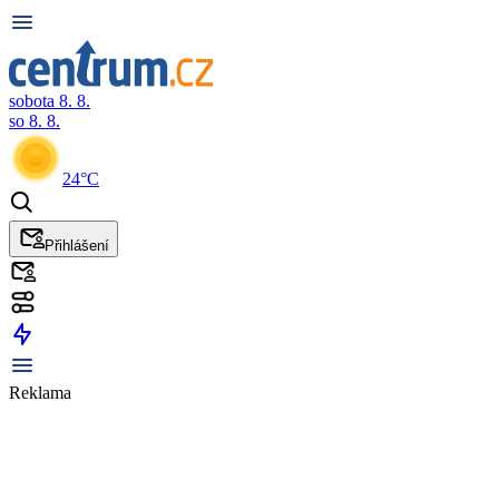
sobota 8. 8.
so 8. 8.
24°C
Přihlášení
Reklama