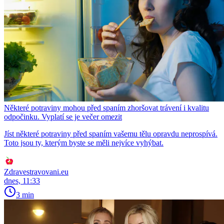
Některé potraviny mohou před spaním zhoršovat trávení i kvalitu
odpočinku. Vyplatí se je večer omezit
Jíst některé potraviny před spaním vašemu tělu opravdu neprospívá.
Toto jsou ty, kterým byste se měli nejvíce vyhýbat.
Zdravestravovani.eu
dnes, 11:33
3 min