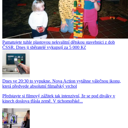
Pamatujete tuhle plastovou nekvalitní dětskou stavebnici z dob
ČSSR. Dnes ji sběratelé vykupují za 5 000 Kč
Dnes ve 20:30 to vypukne. Nova Action vytáhne válečnou ikonu,
která předvede absolutní filmařský vrchol
Představte si filmový zážitek tak intenzivní, že se pod diváky v
kinech doslova třásla země. V tichomořské...