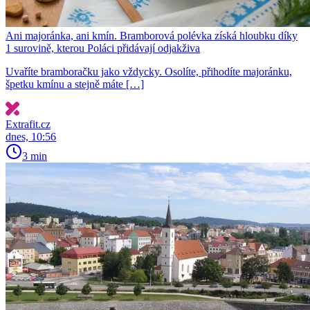
Ani majoránka, ani kmín. Bramborová polévka získá hloubku díky
1 surovině, kterou Poláci přidávají odjakživa
Uvaříte bramboračku jako vždycky. Osolíte, přihodíte majoránku,
špetku kmínu a stejně máte […]
Extrafit.cz
dnes, 10:56
3 min