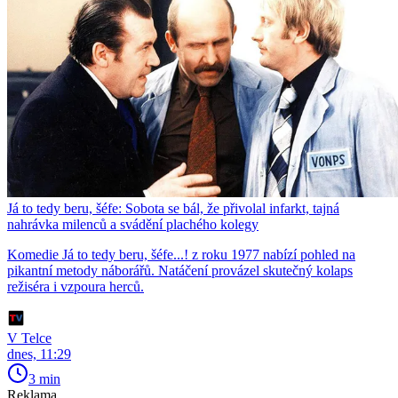
Já to tedy beru, šéfe: Sobota se bál, že přivolal infarkt, tajná
nahrávka milenců a svádění plachého kolegy
Komedie Já to tedy beru, šéfe...! z roku 1977 nabízí pohled na
pikantní metody náborářů. Natáčení provázel skutečný kolaps
režiséra i vzpoura herců.
V Telce
dnes, 11:29
3 min
Reklama