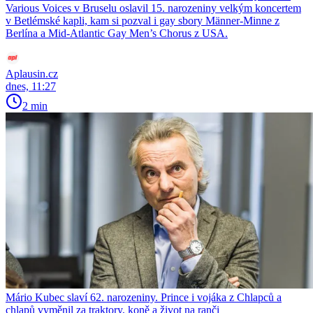
Various Voices v Bruselu oslavil 15. narozeniny velkým koncertem
v Betlémské kapli, kam si pozval i gay sbory Männer-Minne z
Berlína a Mid-Atlantic Gay Men’s Chorus z USA.
Aplausin.cz
dnes, 11:27
2 min
Mário Kubec slaví 62. narozeniny. Prince i vojáka z Chlapců a
chlapů vyměnil za traktory, koně a život na ranči