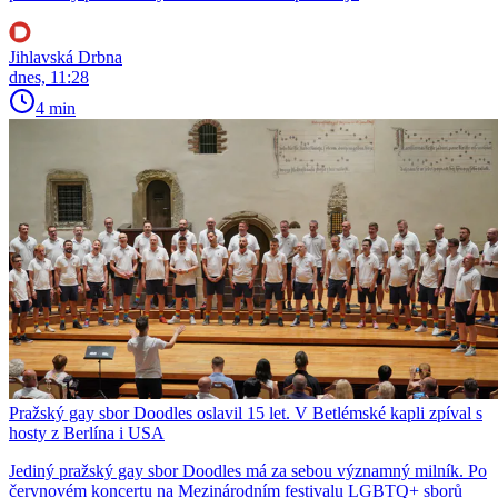
Jihlavská Drbna
dnes, 11:28
4 min
Pražský gay sbor Doodles oslavil 15 let. V Betlémské kapli zpíval s
hosty z Berlína i USA
Jediný pražský gay sbor Doodles má za sebou významný milník. Po
červnovém koncertu na Mezinárodním festivalu LGBTQ+ sborů