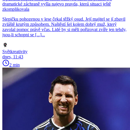
dramatické záchraně vyšla najevo pravda, která situaci ještě
zkomplikovala
Slepičku pohozenou v lese čekal těžký osud. Její majitel se jí zbavil
zvláště krutým způsobem. Naštěstí šel kolem dobrý muž, který
zavolal pomoc právě včas. Lidé by si měli pořizovat zvíře jen tehdy,
jsou-li schopni se [...]...
Světkreativity
dnes, 11:43
2 min