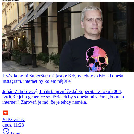
Hvězda první SuperStar má jasno: Kdyby tehdy existoval dnešní
Instagram, internet by kolem něj šílel
Julián Záhorovský, finalista první české SuperStar z roku 2004,
tvrdí, že jeho generace soutěžících by s dnešními sítěmi „bourala
internet“. Zároveň je rád, že je tehdy neměla.
VIPživot.cz
dnes, 11:28
3 min