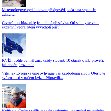
Meteorologové vydali novou předpověď počasí na srpen. Je
zdrcující
Čtvrteční ochlazení je jen krátká přestávka. Od soboty se vrací
extrémní vedra, která vyvrcholí příští...
KVÍZ: Tohle by měl znát každý student. 10 otázek o EU prověří,
jak dobře jí rozumíte
Víte, jak Evropská unie ovlivňuje váš každodenní život? Otestujte
své znalosti v našem kvízu. Připravili...
Kolik si v Česku vydělá montér ocelových konstrukcí ve výškách.