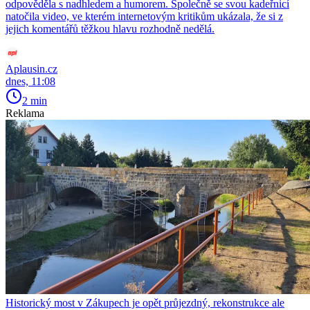
odpověděla s nadhledem a humorem. Společně se svou kadeřnicí
natočila video, ve kterém internetovým kritikům ukázala, že si z
jejich komentářů těžkou hlavu rozhodně nedělá.
Aplausin.cz
dnes, 11:08
2 min
Reklama
Historický most v Zákupech je opět průjezdný, rekonstrukce ale