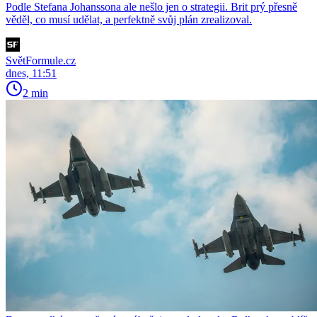
Podle Stefana Johanssona ale nešlo jen o strategii. Brit prý přesně
věděl, co musí udělat, a perfektně svůj plán zrealizoval.
SvětFormule.cz
dnes, 11:51
2 min