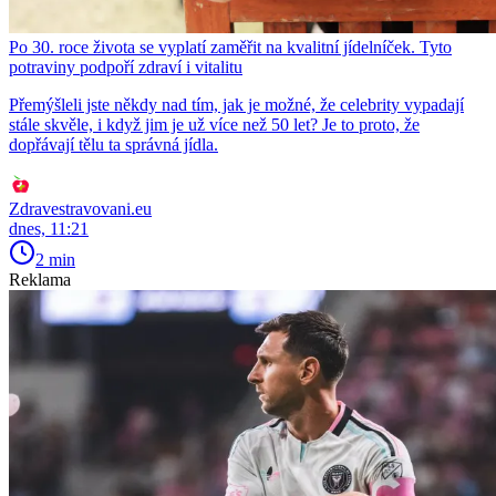
Po 30. roce života se vyplatí zaměřit na kvalitní jídelníček. Tyto
potraviny podpoří zdraví i vitalitu
Přemýšleli jste někdy nad tím, jak je možné, že celebrity vypadají
stále skvěle, i když jim je už více než 50 let? Je to proto, že
dopřávají tělu ta správná jídla.
Zdravestravovani.eu
dnes, 11:21
2 min
Reklama