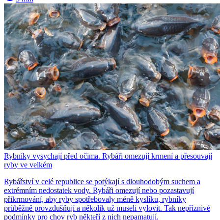
Rybníky vysychají před očima. Rybáři omezují krmení a přesouvají
ryby ve velkém
Rybářství v celé republice se potýkají s dlouhodobým suchem a
extrémním nedostatek vody. Rybáři omezují nebo pozastavují
přikrmování, aby ryby spotřebovaly méně kyslíku, rybníky
průběžně provzdušňují a několik už museli vylovit. Tak nepříznivé
podmínky pro chov ryb někteří z nich nepamatují.