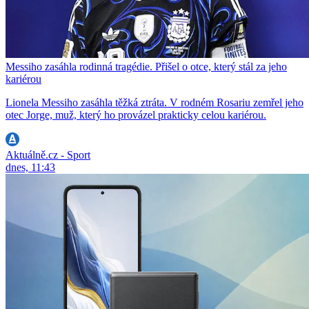
Messiho zasáhla rodinná tragédie. Přišel o otce, který stál za jeho
kariérou
Lionela Messiho zasáhla těžká ztráta. V rodném Rosariu zemřel jeho
otec Jorge, muž, který ho provázel prakticky celou kariérou.
Aktuálně.cz - Sport
dnes, 11:43