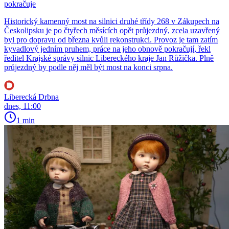
pokračuje
Historický kamenný most na silnici druhé třídy 268 v Zákupech na
Českolipsku je po čtyřech měsících opět průjezdný, zcela uzavřený
byl pro dopravu od března kvůli rekonstrukci. Provoz je tam zatím
kyvadlový jedním pruhem, práce na jeho obnově pokračují, řekl
ředitel Krajské správy silnic Libereckého kraje Jan Růžička. Plně
průjezdný by podle něj měl být most na konci srpna.
Liberecká Drbna
dnes, 11:00
1 min