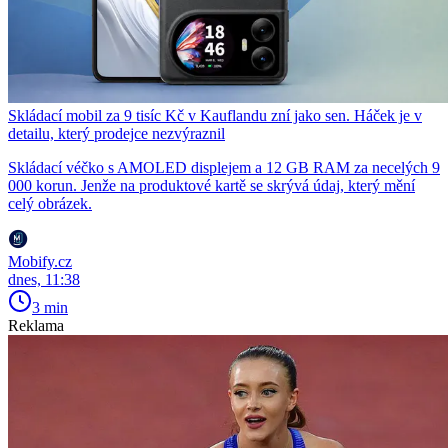
Skládací mobil za 9 tisíc Kč v Kauflandu zní jako sen. Háček je v
detailu, který prodejce nezvýraznil
Skládací véčko s AMOLED displejem a 12 GB RAM za necelých 9
000 korun. Jenže na produktové kartě se skrývá údaj, který mění
celý obrázek.
Mobify.cz
dnes, 11:38
3 min
Reklama