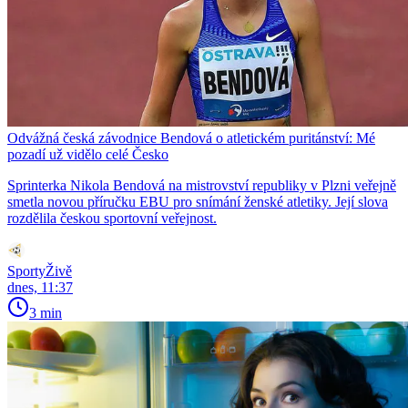
Odvážná česká závodnice Bendová o atletickém puritánství: Mé
pozadí už vidělo celé Česko
Sprinterka Nikola Bendová na mistrovství republiky v Plzni veřejně
smetla novou příručku EBU pro snímání ženské atletiky. Její slova
rozdělila českou sportovní veřejnost.
SportyŽivě
dnes, 11:37
3 min