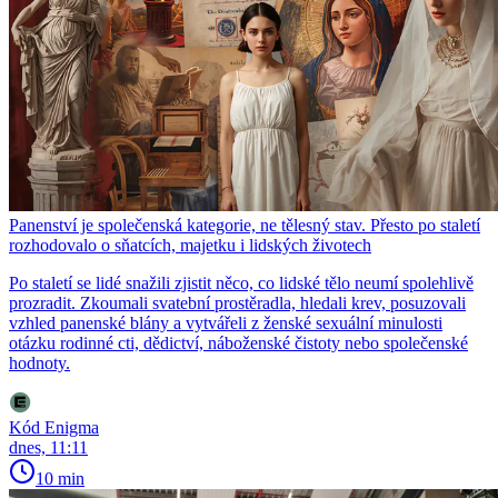
Panenství je společenská kategorie, ne tělesný stav. Přesto po staletí
rozhodovalo o sňatcích, majetku i lidských životech
Po staletí se lidé snažili zjistit něco, co lidské tělo neumí spolehlivě
prozradit. Zkoumali svatební prostěradla, hledali krev, posuzovali
vzhled panenské blány a vytvářeli z ženské sexuální minulosti
otázku rodinné cti, dědictví, náboženské čistoty nebo společenské
hodnoty.
Kód Enigma
dnes, 11:11
10 min