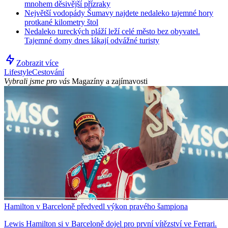
mnohem děsivější přízraky
Největší vodopády Šumavy najdete nedaleko tajemné hory
protkané kilometry štol
Nedaleko tureckých pláží leží celé město bez obyvatel.
Tajemné domy dnes lákají odvážné turisty
Zobrazit více
Lifestyle
Cestování
Vybrali jsme pro vás
Magazíny a zajímavosti
Hamilton v Barceloně předvedl výkon pravého šampiona
Lewis Hamilton si v Barceloně dojel pro první vítězství ve Ferrari.