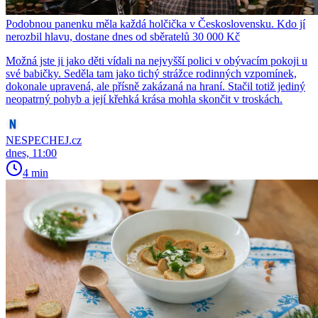
Podobnou panenku měla každá holčička v Československu. Kdo jí
nerozbil hlavu, dostane dnes od sběratelů 30 000 Kč
Možná jste ji jako děti vídali na nejvyšší polici v obývacím pokoji u
své babičky. Seděla tam jako tichý strážce rodinných vzpomínek,
dokonale upravená, ale přísně zakázaná na hraní. Stačil totiž jediný
neopatrný pohyb a její křehká krása mohla skončit v troskách.
NESPECHEJ.cz
dnes, 11:00
4 min