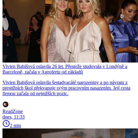
Vivien Babišová oslavila 26 let. Přestože studovala v Londýně a
Barceloně, začala v Agrofertu od základů
Vivien Babišová oslavila šestadvacáté narozeniny a po návratu z
prestižních škol překvapuje svým pracovním nasazením. Její cesta
firmou začala od nejnižších pozic.
ReadZone
dnes, 11:33
2 min