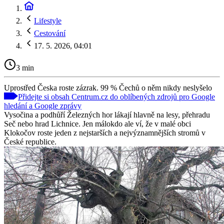
Lifestyle
Cestování
17. 5. 2026, 04:01
3 min
Uprostřed Česka roste zázrak. 99 % Čechů o něm nikdy neslyšelo
Přidejte si obsah Centrum.cz do oblíbených zdrojů pro Google
hledání a Google zprávy
Vysočina a podhůří Železných hor lákají hlavně na lesy, přehradu
Seč nebo hrad Lichnice. Jen málokdo ale ví, že v malé obci
Klokočov roste jeden z nejstarších a nejvýznamnějších stromů v
České republice.