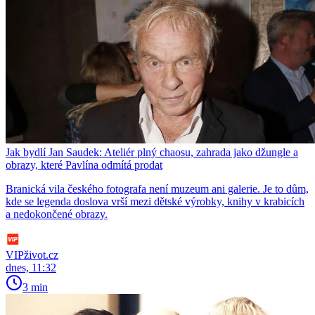
Jak bydlí Jan Saudek: Ateliér plný chaosu, zahrada jako džungle a
obrazy, které Pavlína odmítá prodat
Branická vila českého fotografa není muzeum ani galerie. Je to dům,
kde se legenda doslova vrší mezi dětské výrobky, knihy v krabicích
a nedokončené obrazy.
VIPživot.cz
dnes, 11:32
3 min