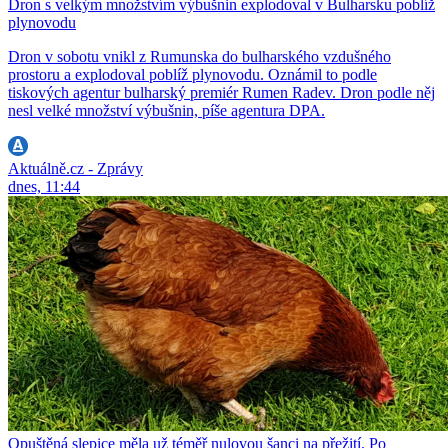
Dron s velkým množstvím výbušnin explodoval v Bulharsku poblíž
plynovodu
Dron v sobotu vnikl z Rumunska do bulharského vzdušného
prostoru a explodoval poblíž plynovodu. Oznámil to podle
tiskových agentur bulharský premiér Rumen Radev. Dron podle něj
nesl velké množství výbušnin, píše agentura DPA.
Aktuálně.cz - Zprávy
dnes, 11:44
Opuštěná slepice měla už téměř nulovou šanci na přežití. Po