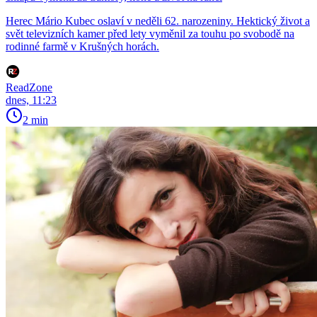
Herec Mário Kubec oslaví v neděli 62. narozeniny. Hektický život a
svět televizních kamer před lety vyměnil za touhu po svobodě na
rodinné farmě v Krušných horách.
ReadZone
dnes, 11:23
2 min