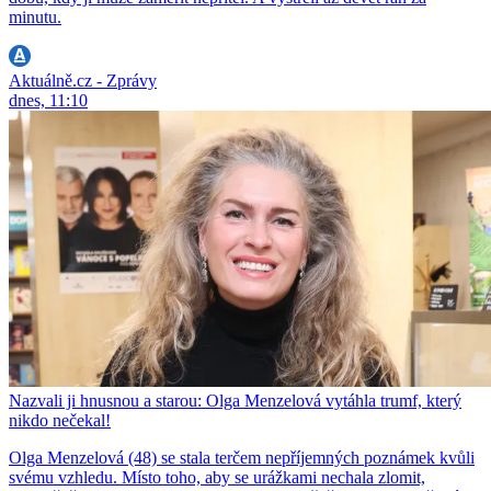
minutu.
Aktuálně.cz - Zprávy
dnes, 11:10
Nazvali ji hnusnou a starou: Olga Menzelová vytáhla trumf, který
nikdo nečekal!
Olga Menzelová (48) se stala terčem nepříjemných poznámek kvůli
svému vzhledu. Místo toho, aby se urážkami nechala zlomit,