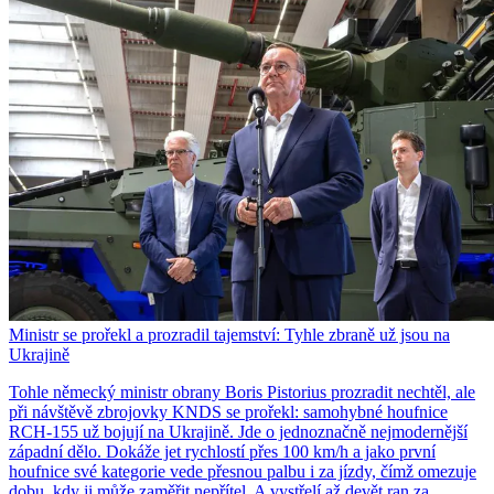
Ministr se prořekl a prozradil tajemství: Tyhle zbraně už jsou na
Ukrajině
Tohle německý ministr obrany Boris Pistorius prozradit nechtěl, ale
při návštěvě zbrojovky KNDS se prořekl: samohybné houfnice
RCH-155 už bojují na Ukrajině. Jde o jednoznačně nejmodernější
západní dělo. Dokáže jet rychlostí přes 100 km/h a jako první
houfnice své kategorie vede přesnou palbu i za jízdy, čímž omezuje
dobu, kdy ji může zaměřit nepřítel. A vystřelí až devět ran za