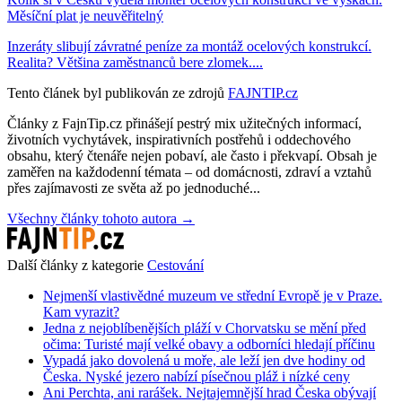
Měsíční plat je neuvěřitelný
Inzeráty slibují závratné peníze za montáž ocelových konstrukcí.
Realita? Většina zaměstnanců bere zlomek....
Tento článek byl publikován ze zdrojů
FAJNTIP.cz
Články z FajnTip.cz přinášejí pestrý mix užitečných informací,
životních vychytávek, inspirativních postřehů i oddechového
obsahu, který čtenáře nejen pobaví, ale často i překvapí. Obsah je
zaměřen na každodenní témata – od domácnosti, zdraví a vztahů
přes zajímavosti ze světa až po jednoduché...
Všechny články tohoto autora →
Další články z kategorie
Cestování
Nejmenší vlastivědné muzeum ve střední Evropě je v Praze.
Kam vyrazit?
Jedna z nejoblíbenějších pláží v Chorvatsku se mění před
očima: Turisté mají velké obavy a odborníci hledají příčinu
Vypadá jako dovolená u moře, ale leží jen dve hodiny od
Česka. Nyské jezero nabízí písečnou pláž i nízké ceny
Ani Perchta, ani rarášek. Nejtajemnější hrad Česka obývají