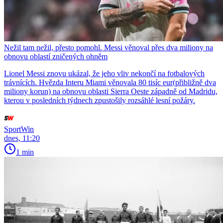
Nežil tam nežil, přesto pomohl. Messi věnoval přes dva miliony na
obnovu oblastí zničených ohněm
Lionel Messi znovu ukázal, že jeho vliv nekončí na fotbalových
trávnících. Hvězda Interu Miami věnovala 80 tisíc eur(přibližně dva
miliony korun) na obnovu oblasti Sierra Oeste západně od Madridu,
kterou v posledních týdnech zpustošily rozsáhlé lesní požáry.
SportWin
dnes, 11:20
1 min