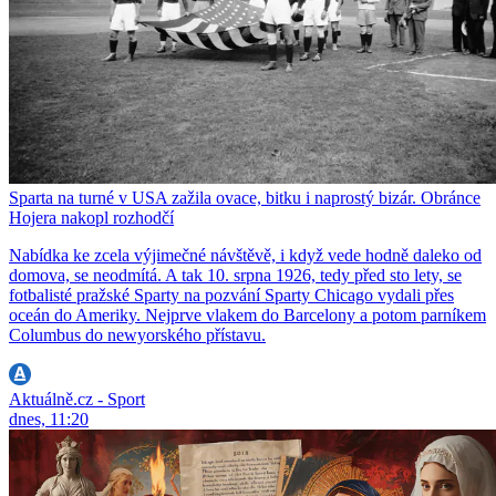
Sparta na turné v USA zažila ovace, bitku i naprostý bizár. Obránce
Hojera nakopl rozhodčí
Nabídka ke zcela výjimečné návštěvě, i když vede hodně daleko od
domova, se neodmítá. A tak 10. srpna 1926, tedy před sto lety, se
fotbalisté pražské Sparty na pozvání Sparty Chicago vydali přes
oceán do Ameriky. Nejprve vlakem do Barcelony a potom parníkem
Columbus do newyorského přístavu.
Aktuálně.cz - Sport
dnes, 11:20