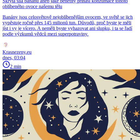
Skrytá síla banánu aneb jaké benefity přináší konzumace tohoto
oblíbeného ovoce našemu tělu
Banány jsou celosvětově nejoblíbenějším ovocem, ve světě se jich
vypěstuje ročně přes 145 milionů tun. Důvodů, proč byste je měli
jíst i vy je vícero. A neměli byste vyhazovat ani slupku, i ta se řadí
podle výzkumů vědců mezi superpotraviny.
Krasnezeny.eu
dnes, 03:04
2 min