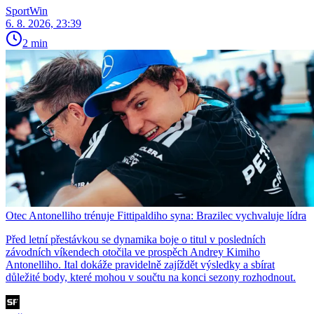
SportWin
6. 8. 2026, 23:39
2 min
Otec Antonelliho trénuje Fittipaldiho syna: Brazilec vychvaluje lídra
Před letní přestávkou se dynamika boje o titul v posledních
závodních víkendech otočila ve prospěch Andrey Kimiho
Antonelliho. Ital dokáže pravidelně zajíždět výsledky a sbírat
důležité body, které mohou v součtu na konci sezony rozhodnout.