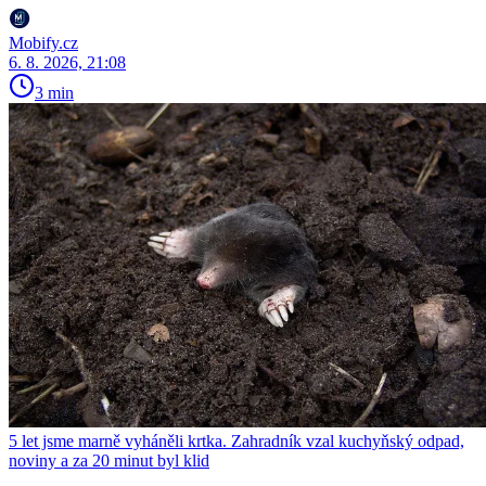
Mobify.cz
6. 8. 2026, 21:08
3 min
5 let jsme marně vyháněli krtka. Zahradník vzal kuchyňský odpad,
noviny a za 20 minut byl klid