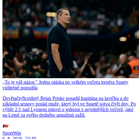
„To je váš názor." Jedna otázka po velkém večeru trenéra Sparty
viditelně popudila
Devětačtyřicetiletý Brian Priske posadil kapitána na lavičku a do
základní sestavy poslal muže, který byl ve Spartě sotva čtyři dny. Po
výhře 2:1 nad Lyonem mluvil o jednom z nejsilnějších večerů, jaké
na Letné za svého druhého angažmá zažil.
SportWin
6. 8. 2026, 23:40