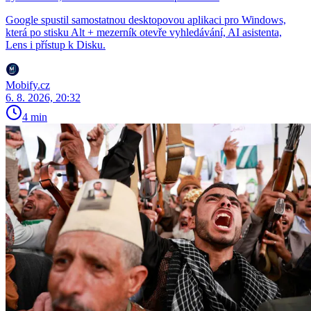
Google spustil samostatnou desktopovou aplikaci pro Windows,
která po stisku Alt + mezerník otevře vyhledávání, AI asistenta,
Lens i přístup k Disku.
Mobify.cz
6. 8. 2026, 20:32
4 min