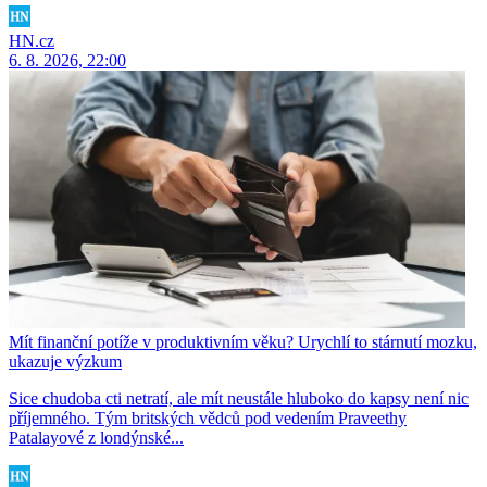
HN.cz
6. 8. 2026, 22:00
Mít finanční potíže v produktivním věku? Urychlí to stárnutí mozku,
ukazuje výzkum
Sice chudoba cti netratí, ale mít neustále hluboko do kapsy není nic
příjemného. Tým britských vědců pod vedením Praveethy
Patalayové z londýnské...