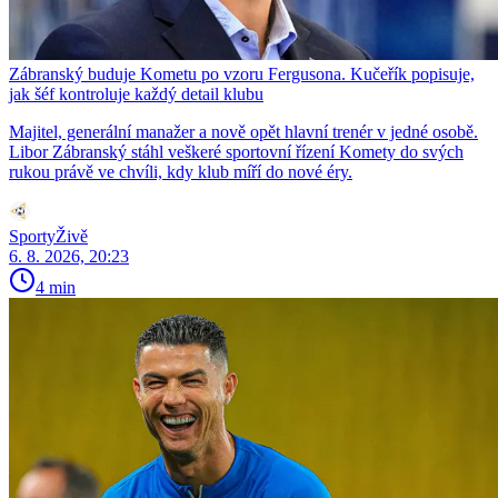
Zábranský buduje Kometu po vzoru Fergusona. Kučeřík popisuje,
jak šéf kontroluje každý detail klubu
Majitel, generální manažer a nově opět hlavní trenér v jedné osobě.
Libor Zábranský stáhl veškeré sportovní řízení Komety do svých
rukou právě ve chvíli, kdy klub míří do nové éry.
SportyŽivě
6. 8. 2026, 20:23
4 min