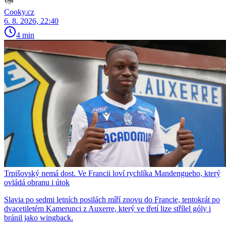
Cooky.cz
6. 8. 2026, 22:40
4 min
Trpišovský nemá dost. Ve Francii loví rychlíka Mandengueho, který
ovládá obranu i útok
Slavia po sedmi letních posilách míří znovu do Francie, tentokrát po
dvacetiletém Kamerunci z Auxerre, který ve třetí lize střílel góly i
bránil jako wingback.