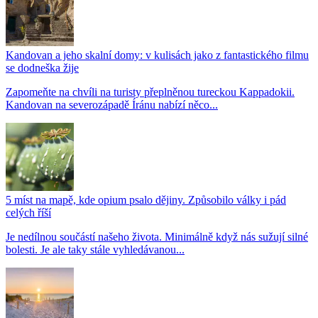
Kandovan a jeho skalní domy: v kulisách jako z fantastického filmu
se dodneška žije
Zapomeňte na chvíli na turisty přeplněnou tureckou Kappadokii.
Kandovan na severozápadě Íránu nabízí něco...
5 míst na mapě, kde opium psalo dějiny. Způsobilo války i pád
celých říší
Je nedílnou součástí našeho života. Minimálně když nás sužují silné
bolesti. Je ale taky stále vyhledávanou...