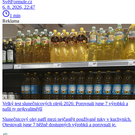
SvětFormule.cz
6. 8. 2026, 22:47
1 min
Reklama
Velký test slunečnicových olejů 2026: Porovnali jsme 7 výrobků a
našli ty nejkvalitnější
Slunečnicový olej patří mezi nejčastěji používané tuky v kuchyních.
Otestovali jsme 7 běžně dostupných výrobků a porovnali je.