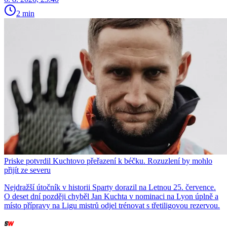
2 min
Priske potvrdil Kuchtovo přeřazení k béčku. Rozuzlení by mohlo
přijít ze severu
Nejdražší útočník v historii Sparty dorazil na Letnou 25. července.
O deset dní později chyběl Jan Kuchta v nominaci na Lyon úplně a
místo přípravy na Ligu mistrů odjel trénovat s třetiligovou rezervou.