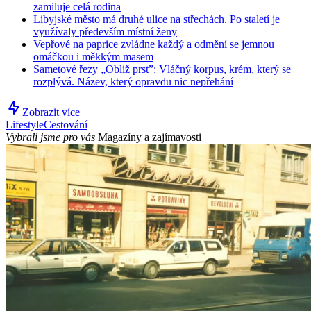
zamiluje celá rodina
Libyjské město má druhé ulice na střechách. Po staletí je
využívaly především místní ženy
Vepřové na paprice zvládne každý a odmění se jemnou
omáčkou i měkkým masem
Sametové řezy „Obliž prst”: Vláčný korpus, krém, který se
rozplývá. Název, který opravdu nic nepřehání
Zobrazit více
Lifestyle
Cestování
Vybrali jsme pro vás
Magazíny a zajímavosti