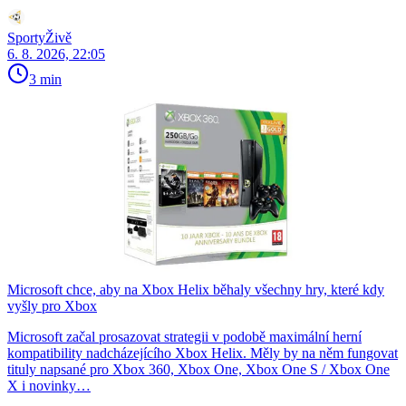
SportyŽivě
6. 8. 2026, 22:05
3 min
Microsoft chce, aby na Xbox Helix běhaly všechny hry, které kdy
vyšly pro Xbox
Microsoft začal prosazovat strategii v podobě maximální herní
kompatibility nadcházejícího Xbox Helix. Měly by na něm fungovat
tituly napsané pro Xbox 360, Xbox One, Xbox One S / Xbox One
X i novinky…