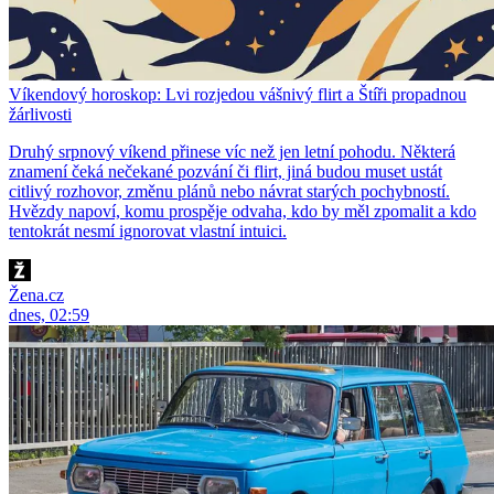
Víkendový horoskop: Lvi rozjedou vášnivý flirt a Štíři propadnou
žárlivosti
Druhý srpnový víkend přinese víc než jen letní pohodu. Některá
znamení čeká nečekané pozvání či flirt, jiná budou muset ustát
citlivý rozhovor, změnu plánů nebo návrat starých pochybností.
Hvězdy napoví, komu prospěje odvaha, kdo by měl zpomalit a kdo
tentokrát nesmí ignorovat vlastní intuici.
Žena.cz
dnes, 02:59