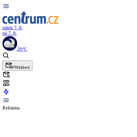
pátek 7. 8.
pá 7. 8.
20°C
Přihlášení
Reklama