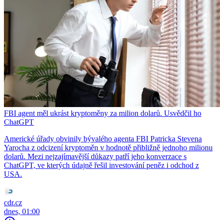
FBI agent měl ukrást kryptoměny za milion dolarů. Usvědčil ho
ChatGPT
Americké úřady obvinily bývalého agenta FBI Patricka Stevena
Yarocha z odcizení kryptoměn v hodnotě přibližně jednoho milionu
dolarů. Mezi nejzajímavější důkazy patří jeho konverzace s
ChatGPT, ve kterých údajně řešil investování peněz i odchod z
USA.
cdr.cz
dnes, 01:00