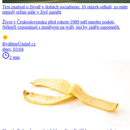
Test znalostí o životě v dobách socialismu: 10 otázek odhalí, za máte
minulý režim stále v živé paměti
Život v Československu před rokem 1989 měl mnoho podob.
Někteří vzpomínají s úsměvem na tváři, jiní by raději zapomněli.
BydlímeÚtulně.cz
dnes, 03:04
2 min