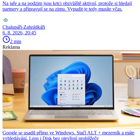
Na jaře a na podzim jsou krtci obzvláště aktivní, protože si hledají
partnery a připravují se na zimu. Vypudit je tedy musíte včas.
Chalupáři-Zahrádkáři
6. 8. 2026, 20:45
2 min
Reklama
Google se usadil přímo ve Windows. Stačí ALT + mezerník a máte
vyhledávání, Lens i Disk bez otevření prohlížeče