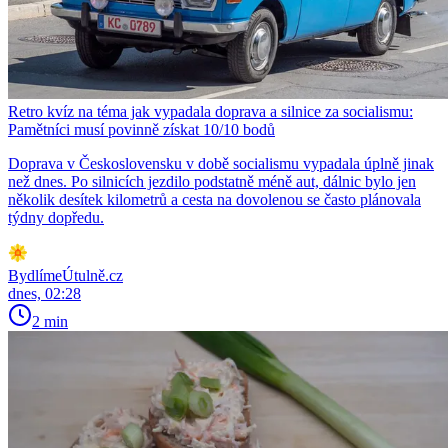
Retro kvíz na téma jak vypadala doprava a silnice za socialismu:
Pamětníci musí povinně získat 10/10 bodů
Doprava v Československu v době socialismu vypadala úplně jinak
než dnes. Po silnicích jezdilo podstatně méně aut, dálnic bylo jen
několik desítek kilometrů a cesta na dovolenou se často plánovala
týdny dopředu.
BydlímeÚtulně.cz
dnes, 02:28
2 min