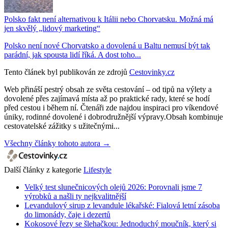
Polsko fakt není alternativou k Itálii nebo Chorvatsku. Možná má
jen skvělý „lidový marketing“
Polsko není nové Chorvatsko a dovolená u Baltu nemusí být tak
parádní, jak spousta lidí říká. A dost toho...
Tento článek byl publikován ze zdrojů
Cestovinky.cz
Web přináší pestrý obsah ze světa cestování – od tipů na výlety a
dovolené přes zajímavá místa až po praktické rady, které se hodí
před cestou i během ní. Čtenáři zde najdou inspiraci pro víkendové
úniky, rodinné dovolené i dobrodružnější výpravy.Obsah kombinuje
cestovatelské zážitky s užitečnými...
Všechny články tohoto autora →
Další články z kategorie
Lifestyle
Velký test slunečnicových olejů 2026: Porovnali jsme 7
výrobků a našli ty nejkvalitnější
Levandulový sirup z levandule lékařské: Fialová letní zásoba
do limonády, čaje i dezertů
Kokosové řezy se šlehačkou: Jednoduchý moučník, který si