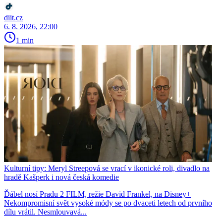
diit.cz
6. 8. 2026, 22:00
1 min
Kulturní tipy: Meryl Streepová se vrací v ikonické roli, divadlo na
hradě Kašperk i nová česká komedie
Ďábel nosí Pradu 2 FILM, režie David Frankel, na Disney+
Nekompromisní svět vysoké módy se po dvaceti letech od prvního
dílu vrátil. Nesmlouvavá...