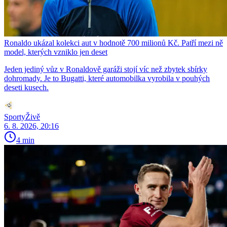
Ronaldo ukázal kolekci aut v hodnotě 700 milionů Kč. Patří mezi ně
model, kterých vzniklo jen deset
Jeden jediný vůz v Ronaldově garáži stojí víc než zbytek sbírky
dohromady. Je to Bugatti, které automobilka vyrobila v pouhých
deseti kusech.
SportyŽivě
6. 8. 2026, 20:16
4 min