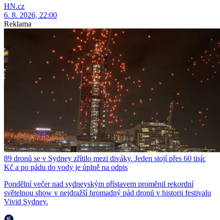
HN.cz
6. 8. 2026, 22:00
Reklama
89 dronů se v Sydney zřítilo mezi diváky. Jeden stojí přes 60 tisíc
Kč a po pádu do vody je úplně na odpis
Pondělní večer nad sydneyským přístavem proměnil rekordní
světelnou show v nejdražší hromadný pád dronů v historii festivalu
Vivid Sydney.