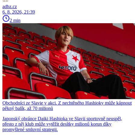
adbz.cz
6. 8. 2026, 21:39
2 min
Obchodníci ze Slavie v akci. Z nechtěného Hashioky může kápnout
pěkný balík, až 70 milionů
Japonský obránce Daiki Hashioka ve Slavii sportovně neuspěl,
přesto z něj klub může vytěžit desítky milionů korun díky
promyšlené smluvní strategii.