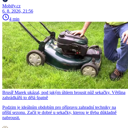
Mobify.cz
6. 8. 2026, 21:56
4 min
Brusíř Marek ukázal, pod jakým úhlem brousit nůž sekačky. Většina
zahrádkářů to dělá špatně
Podzim je ideálním obdobím pro přípravu zahradní techniky na
příští sezonu. Začít je dobré u sekačky, kterou je třeba důkladně
nabrousit.