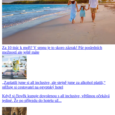
Za 10 tisíc k moři? V srpnu je to skoro zázrak! Pár posledních
možností ale ještě máte
„Zaplatili jsme si all inclusive, ale stejně jsme za alkohol platili,“
stěžuje si cestovatel na egyptský hotel
Když si člověk kupuje dovolenou s all inclusive, většinou očekává
jediné. Že po příjezdu do hotelu už...