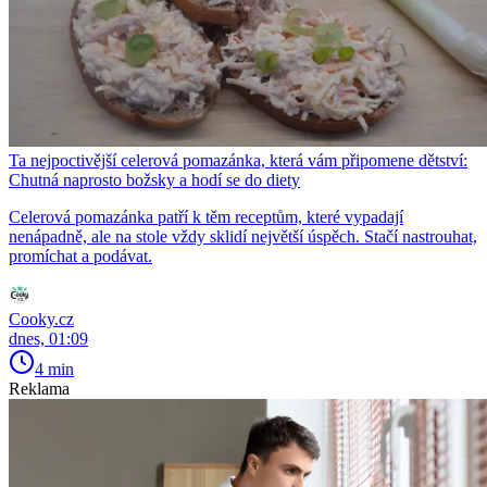
Ta nejpoctivější celerová pomazánka, která vám připomene dětství:
Chutná naprosto božsky a hodí se do diety
Celerová pomazánka patří k těm receptům, které vypadají
nenápadně, ale na stole vždy sklidí největší úspěch. Stačí nastrouhat,
promíchat a podávat.
Cooky.cz
dnes, 01:09
4 min
Reklama