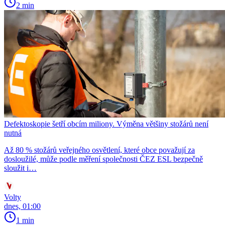
2 min
Defektoskopie šetří obcím miliony. Výměna většiny stožárů není
nutná
Až 80 % stožárů veřejného osvětlení, které obce považují za
dosloužilé, může podle měření společnosti ČEZ ESL bezpečně
sloužit i…
Volty
dnes, 01:00
1 min