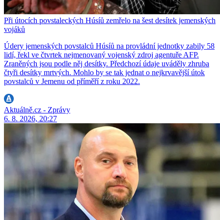
Při útocích povstaleckých Húsíů zemřelo na šest desítek jemenských
vojáků
Údery jemenských povstalců Húsíů na provládní jednotky zabily 58
lidí, řekl ve čtvrtek nejmenovaný vojenský zdroj agentuře AFP.
Zraněných jsou podle něj desítky. Předchozí údaje uváděly zhruba
čtyři desítky mrtvých. Mohlo by se tak jednat o nejkrvavější útok
povstalců v Jemenu od příměří z roku 2022.
Aktuálně.cz - Zprávy
6. 8. 2026, 20:27