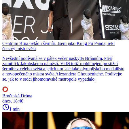
Centrum Brna ovládli šermíři. Jsem jako Kung Fu Panda, řekl
čerstvý mistr světa
Nevšední podívaná se v pátek večer naskytla Brňanům, kteří
zamířili k Jakubskému náměstí. Vidět totiž mohli nejen prestižní
šermíře z celého světa a jejich um, ale také olympijského medailistu
a novopečeného mistra světa Alexandera Choupenitche. Podívejte
se, jak to v srdci jihomoravské metropole vypadalo.
Brněnská Drbna
dnes, 18:40
1 min