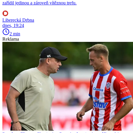
zařídil jedinou a zároveň vítěznou trefu.
Liberecká Drbna
dnes, 19:24
2 min
Reklama