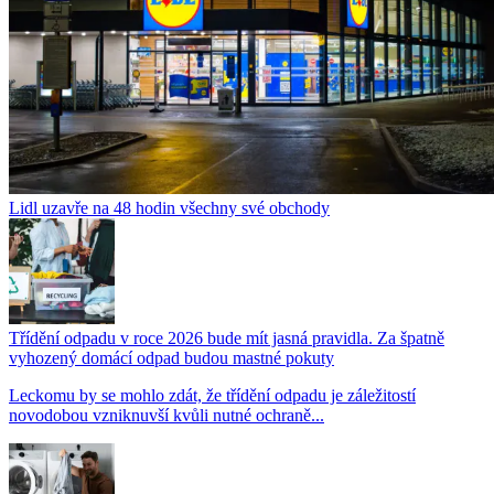
Lidl uzavře na 48 hodin všechny své obchody
Třídění odpadu v roce 2026 bude mít jasná pravidla. Za špatně
vyhozený domácí odpad budou mastné pokuty
Leckomu by se mohlo zdát, že třídění odpadu je záležitostí
novodobou vzniknuvší kvůli nutné ochraně...