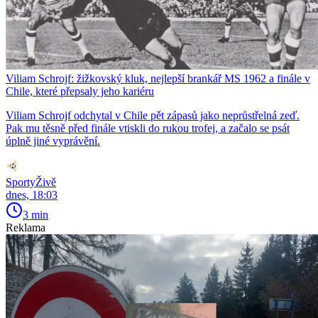
Viliam Schrojf: žižkovský kluk, nejlepší brankář MS 1962 a finále v
Chile, které přepsaly jeho kariéru
Viliam Schrojf odchytal v Chile pět zápasů jako neprůstřelná zeď.
Pak mu těsně před finále vtiskli do rukou trofej, a začalo se psát
úplně jiné vyprávění.
SportyŽivě
dnes, 18:03
3 min
Reklama