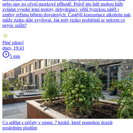
nebo stav po cévní mozkové příhodě. Právě tito lidé mohou hůře
zvládat vysoké letní teploty, dehydrataci, větší fyzickou zátěž i
změny režimu během dovolených. Častější konzumace alkoholu pak
může riziko dále zvyšovat. Jak tedy riziko problémů se srdcem co
nejvíc snížit?
Plné zdraví
dnes, 19:43
5 min
Co udělat s rajčaty v srpnu: 7 kroků, které pomohou dozrát
posledním plodům