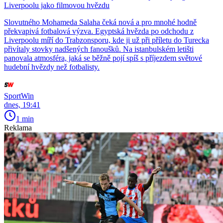
Liverpoolu jako filmovou hvězdu
Slovutného Mohameda Salaha čeká nová a pro mnohé hodně
překvapivá fotbalová výzva. Egyptská hvězda po odchodu z
Liverpoolu míří do Trabzonsporu, kde ji už při příletu do Turecka
přivítaly stovky nadšených fanoušků. Na istanbulském letišti
panovala atmosféra, jaká se běžně pojí spíš s příjezdem světové
hudební hvězdy než fotbalisty.
SportWin
dnes, 19:41
1 min
Reklama