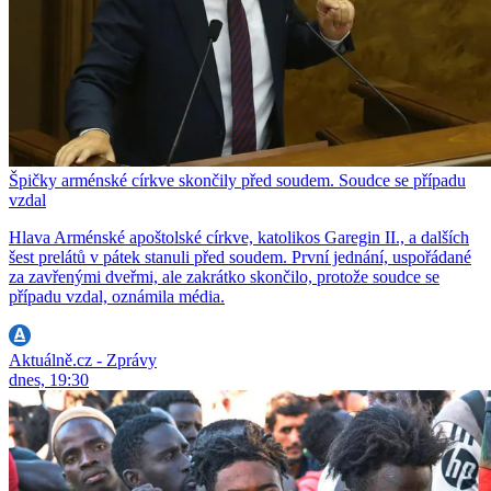
Špičky arménské církve skončily před soudem. Soudce se případu
vzdal
Hlava Arménské apoštolské církve, katolikos Garegin II., a dalších
šest prelátů v pátek stanuli před soudem. První jednání, uspořádané
za zavřenými dveřmi, ale zakrátko skončilo, protože soudce se
případu vzdal, oznámila média.
Aktuálně.cz - Zprávy
dnes, 19:30