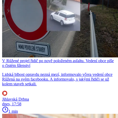
V Růžené projel řidič po nově položeném asfaltu. Vedení obce píše
o čistém šílenství
Lidská blbost opravdu nezná mezí, informovalo včera vedení obce
Růžená na svém facebooku. A informovalo, s jakými řidiči se už
kolem staveb setkali.
Jihlavská Drbna
dnes, 17:58
1 min