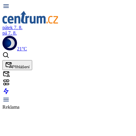
pátek 7. 8.
pá 7. 8.
21°C
Přihlášení
Reklama