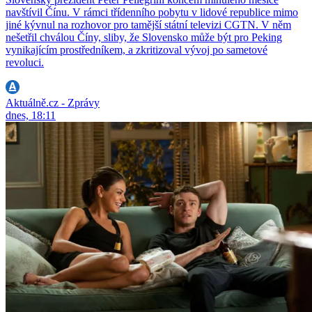
navštívil Čínu. V rámci třídenního pobytu v lidové republice mimo
jiné kývnul na rozhovor pro tamější státní televizi CGTN. V něm
nešetřil chválou Číny, sliby, že Slovensko může být pro Peking
vynikajícím prostředníkem, a zkritizoval vývoj po sametové
revoluci.
Aktuálně.cz - Zprávy
dnes, 18:11