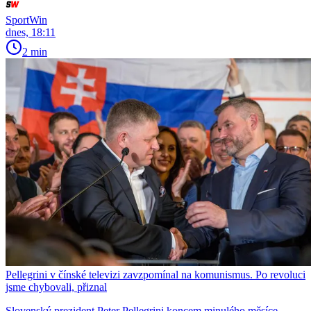
SportWin
dnes, 18:11
2 min
Pellegrini v čínské televizi zavzpomínal na komunismus. Po revoluci
jsme chybovali, přiznal
Slovenský prezident Peter Pellegrini koncem minulého měsíce