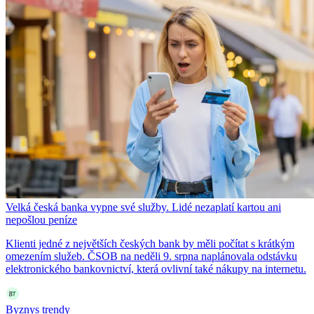
Velká česká banka vypne své služby. Lidé nezaplatí kartou ani
nepošlou peníze
Klienti jedné z největších českých bank by měli počítat s krátkým
omezením služeb. ČSOB na neděli 9. srpna naplánovala odstávku
elektronického bankovnictví, která ovlivní také nákupy na internetu.
Byznys trendy