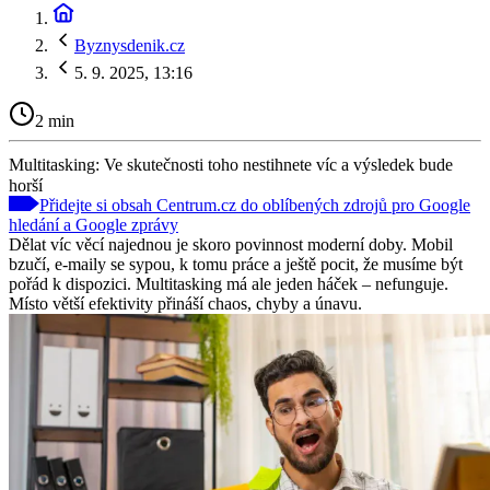
Byznysdenik.cz
5. 9. 2025, 13:16
2 min
Multitasking: Ve skutečnosti toho nestihnete víc a výsledek bude
horší
Přidejte si obsah Centrum.cz do oblíbených zdrojů pro Google
hledání a Google zprávy
Dělat víc věcí najednou je skoro povinnost moderní doby. Mobil
bzučí, e-maily se sypou, k tomu práce a ještě pocit, že musíme být
pořád k dispozici. Multitasking má ale jeden háček – nefunguje.
Místo větší efektivity přináší chaos, chyby a únavu.