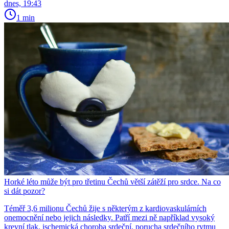
dnes, 19:43
1 min
Horké léto může být pro třetinu Čechů větší zátěží pro srdce. Na co
si dát pozor?
Téměř 3,6 milionu Čechů žije s některým z kardiovaskulárních
onemocnění nebo jejich následky. Patří mezi ně například vysoký
krevní tlak, ischemická choroba srdeční, porucha srdečního rytmu