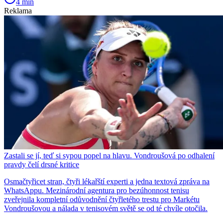
4 min
Reklama
Zastali se jí, teď si sypou popel na hlavu. Vondroušová po odhalení
pravdy čelí drsné kritice
Osmačtyřicet stran, čtyři lékařští experti a jedna textová zpráva na
WhatsAppu. Mezinárodní agentura pro bezúhonnost tenisu
zveřejnila kompletní odůvodnění čtyřletého trestu pro Markétu
Vondroušovou a nálada v tenisovém světě se od té chvíle otočila.