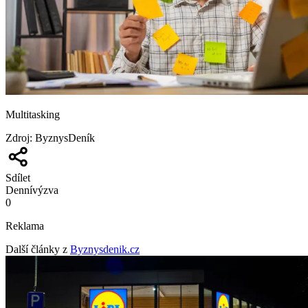
Multitasking
Zdroj
:
ByznysDeník
Sdílet
Denní
výzva
0
Reklama
Další články z
Byznysdenik.cz