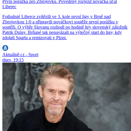
První porážka pro Zbrojovku. Povedený rozjezd nováčka uťal
Liberec
Fotbalisté Liberce zvítězili ve 3. kole první ligy v Brně nad
Zbrojovkou 1:0 a připravili nováčkovi soutěže první porážku v
soutěži. O výhře Slovanu rozhodl po hodině hry slovenský záložník
Patrik Dulay. Brňané tak nenavázali na výtečný start do ligy, kdy
zdolali Spartu a remizovali v Plzni.
Aktuálně.cz - Sport
dnes, 19:15