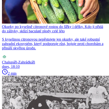
Okurky po kyselině citronové rostou do šířky i délky. Kdo ji přidá
do zálivky, sklízí baculaté plody celé léto
S kyselinou citronovou nepěstujete jen okurky, ale také robustní
zahradní ekosystém, který podporuje růst, bojuje proti chorobám a
přináší skvělou úrodu.
Chalupáři-Zahrádkáři
dnes, 18:10
2 min