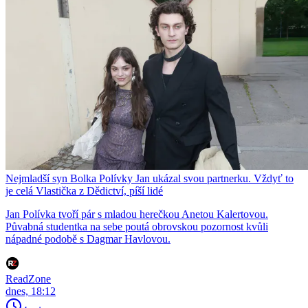
Nejmladší syn Bolka Polívky Jan ukázal svou partnerku. Vždyť to
je celá Vlastička z Dědictví, píší lidé
Jan Polívka tvoří pár s mladou herečkou Anetou Kalertovou.
Půvabná studentka na sebe poutá obrovskou pozornost kvůli
nápadné podobě s Dagmar Havlovou.
ReadZone
dnes, 18:12