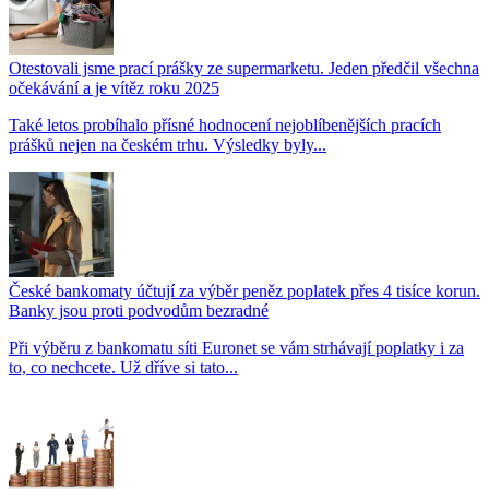
Otestovali jsme prací prášky ze supermarketu. Jeden předčil všechna
očekávání a je vítěz roku 2025
Také letos probíhalo přísné hodnocení nejoblíbenějších pracích
prášků nejen na českém trhu. Výsledky byly...
České bankomaty účtují za výběr peněz poplatek přes 4 tisíce korun.
Banky jsou proti podvodům bezradné
Při výběru z bankomatu síti Euronet se vám strhávají poplatky i za
to, co nechcete. Už dříve si tato...