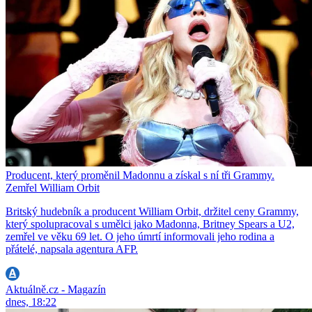
Producent, který proměnil Madonnu a získal s ní tři Grammy.
Zemřel William Orbit
Britský hudebník a producent William Orbit, držitel ceny Grammy,
který spolupracoval s umělci jako Madonna, Britney Spears a U2,
zemřel ve věku 69 let. O jeho úmrtí informovali jeho rodina a
přátelé, napsala agentura AFP.
Aktuálně.cz - Magazín
dnes, 18:22