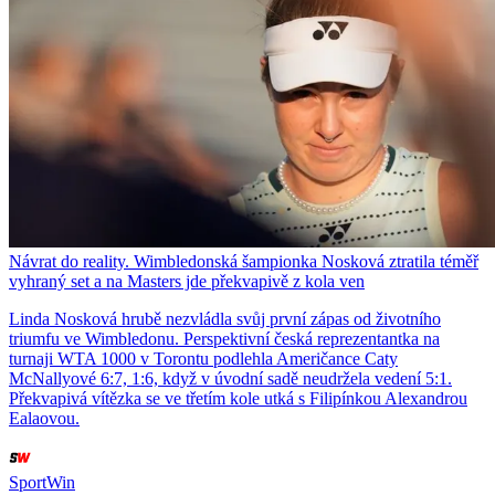
Návrat do reality. Wimbledonská šampionka Nosková ztratila téměř
vyhraný set a na Masters jde překvapivě z kola ven
Linda Nosková hrubě nezvládla svůj první zápas od životního
triumfu ve Wimbledonu. Perspektivní česká reprezentantka na
turnaji WTA 1000 v Torontu podlehla Američance Caty
McNallyové 6:7, 1:6, když v úvodní sadě neudržela vedení 5:1.
Překvapivá vítězka se ve třetím kole utká s Filipínkou Alexandrou
Ealaovou.
SportWin