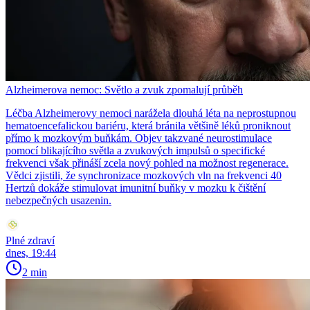
Alzheimerova nemoc: Světlo a zvuk zpomalují průběh
Léčba Alzheimerovy nemoci narážela dlouhá léta na neprostupnou
hematoencefalickou bariéru, která bránila většině léků proniknout
přímo k mozkovým buňkám. Objev takzvané neurostimulace
pomocí blikajícího světla a zvukových impulsů o specifické
frekvenci však přináší zcela nový pohled na možnost regenerace.
Vědci zjistili, že synchronizace mozkových vln na frekvenci 40
Hertzů dokáže stimulovat imunitní buňky v mozku k čištění
nebezpečných usazenin.
Plné zdraví
dnes, 19:44
2 min