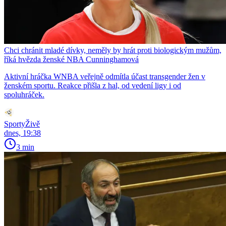
Chci chránit mladé dívky, neměly by hrát proti biologickým mužům,
říká hvězda ženské NBA Cunninghamová
Aktivní hráčka WNBA veřejně odmítla účast transgender žen v
ženském sportu. Reakce přišla z hal, od vedení ligy i od
spoluhráček.
SportyŽivě
dnes, 19:38
3 min