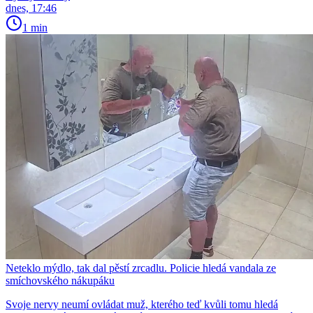
dnes, 17:46
1 min
Neteklo mýdlo, tak dal pěstí zrcadlu. Policie hledá vandala ze
smíchovského nákupáku
Svoje nervy neumí ovládat muž, kterého teď kvůli tomu hledá