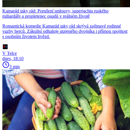
Kamarád taky rád: Porušení smlouvy, superjachta ruského
miliardáře a propletenec osudů v reálném životě
Romantická komedie Kamarád taky rád skrývá zajímavé rodinné
vazby herců. Zákulisí odhaluje utajeného dvojníka i přímou spojitost
s osobním životem hvězd.
V Telce
dnes, 18:10
3 min