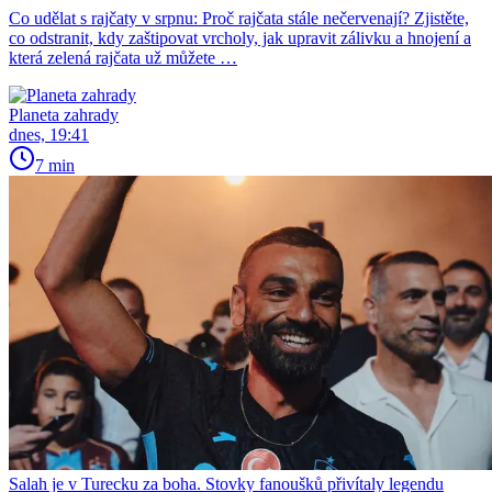
Co udělat s rajčaty v srpnu: Proč rajčata stále nečervenají? Zjistěte,
co odstranit, kdy zaštipovat vrcholy, jak upravit zálivku a hnojení a
která zelená rajčata už můžete …
Planeta zahrady
dnes, 19:41
7 min
Salah je v Turecku za boha. Stovky fanoušků přivítaly legendu