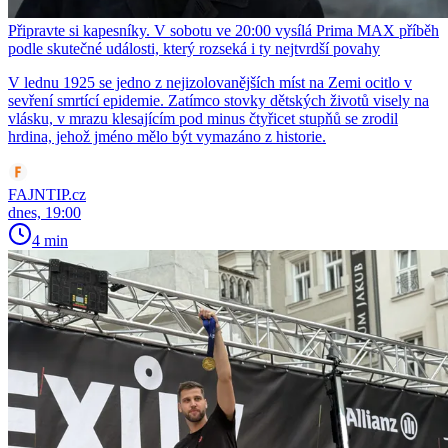
Připravte si kapesníky. V sobotu ve 20:00 vysílá Prima MAX příběh
podle skutečné události, který rozseká i ty nejtvrdší povahy
V lednu 1925 se jedno z nejizolovanějších míst na Zemi ocitlo v
sevření smrtící epidemie. Zatímco stovky dětských životů visely na
vlásku, v mrazu klesajícím pod minus čtyřicet stupňů se zrodil
hrdina, jehož jméno mělo být vymazáno z historie.
FAJNTIP.cz
dnes, 19:00
4 min