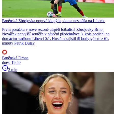
Brněnská Zbrojovka poprvé klopýtla, doma nestačila na Liberec
První porážku v nové sezoně utrpěli fotbalisté Zbrojovky Brno.
Nováček nejvyšší soutěže v páteční předehrávce 3. kola podlehl na
domácím stadionu Liberci 0:1. Hostům zajistil tři body gólem z 61.
minuty Patrik Dulay.
Brněnská Drbna
dnes, 19:40
2 min