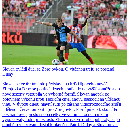
Slovan ovládl duel se Zbrojovkou. O vítěznou trefu se postaral
Dulay
Slovan se ve třetím kole představil na hřišti ligového nováčka.
Zbrojovka Brno se po třech letech vrátila do nejvyšší soutěže a do
nové sezony vstoupila ve výborné formě. Slovan naopak po
bojovném výkonu proti Teplicím chtěl znovu naskočit na vítěznou
vlnu. V úvodu duelu hlavní sudí po zásahu videorozhodčího zrušil
udělenou červenou kartu pro Zbrojovku. První půle tak skončila
bezbrankově, přesto si oba celky ve velmi náročném utkání
vypracovaly řadu příležitostí. Zlom přišel ve druhé půli, kdy se po
dlouhém vhazování dostal k hlavičce Patrik Dulay a Slovanu tak