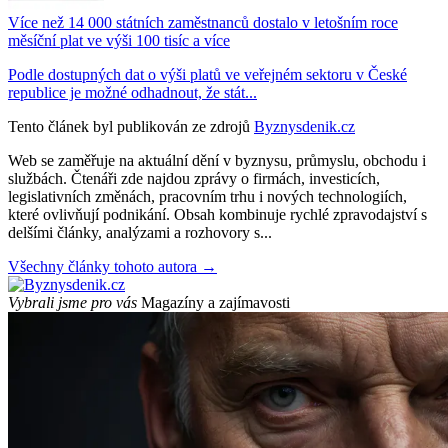
Více než 14 000 státních zaměstnanců dostalo v letošním roce
měsíční plat ve výši 100 tisíc a více
Podle dostupných dat o výši platů ve veřejném sektoru v České
republice je možné odhadnout, že stát...
Tento článek byl publikován ze zdrojů
Byznysdenik.cz
Web se zaměřuje na aktuální dění v byznysu, průmyslu, obchodu i
službách. Čtenáři zde najdou zprávy o firmách, investicích,
legislativních změnách, pracovním trhu i nových technologiích,
které ovlivňují podnikání. Obsah kombinuje rychlé zpravodajství s
delšími články, analýzami a rozhovory s...
Všechny články tohoto autora →
Vybrali jsme pro vás
Magazíny a zajímavosti