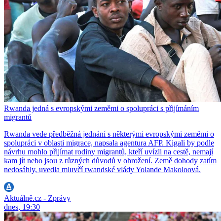
Rwanda jedná s evropskými zeměmi o spolupráci s přijímáním
migrantů
Rwanda vede předběžná jednání s některými evropskými zeměmi o
spolupráci v oblasti migrace, napsala agentura AFP. Kigali by podle
návrhu mohlo přijímat rodiny migrantů, kteří uvízli na cestě, nemají
kam jít nebo jsou z různých důvodů v ohrožení. Země dohody zatím
nedosáhly, uvedla mluvčí rwandské vlády Yolande Makoloová.
Aktuálně.cz - Zprávy
dnes, 19:30