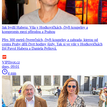
Jak bydlí Habera: Vila v Hodkovičkách, čtyři koupelny a
kompromis mezi přírodou a Prahou
Přes 300 metrů čtverečních, čtyři koupelny a zahrada, kterou od
centra Prahy dělí čtvrt hodiny jízdy. Tak si ve vile v Hodkovičkách
žijí Pavol Habera a Daniela Peštová.
VIPživot.cz
dnes, 09:01
4 min