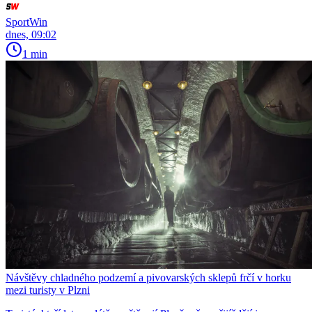
SportWin
dnes, 09:02
1 min
Návštěvy chladného podzemí a pivovarských sklepů frčí v horku
mezi turisty v Plzni