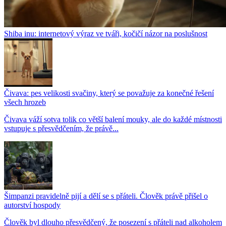
Shiba inu: internetový výraz ve tváři, kočičí názor na poslušnost
Čivava: pes velikosti svačiny, který se považuje za konečné řešení
všech hrozeb
Čivava váží sotva tolik co větší balení mouky, ale do každé místnosti
vstupuje s přesvědčením, že právě...
Šimpanzi pravidelně pijí a dělí se s přáteli. Člověk právě přišel o
autorství hospody
Člověk byl dlouho přesvědčený, že posezení s přáteli nad alkoholem