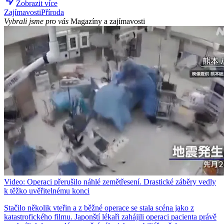
Zobrazit více
Zajímavosti
Příroda
Vybrali jsme pro vás
Magazíny a zajímavosti
Video: Operaci přerušilo náhlé zemětřesení. Drastické záběry vedly
k těžko uvěřitelnému konci
Stačilo několik vteřin a z běžné operace se stala scéna jako z
katastrofického filmu. Japonští lékaři zahájili operaci pacienta právě