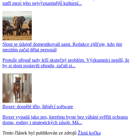
patří mezi jeho nejvýznamnější kulturní...
Sloni se údajně domestikovali sami. Redakce zjišťuje, kdo jim
mezitím začal dělat personál
Protože přesně tady leží skutečný problém. Výzkumníci nepíší, že
by si sloni postavili ohradu, začali si...
Boxer: dospělé tělo, štěněcí software
Boxer vypadá jako pes, kterému byste bez váhání svěřili ochranu
domu, rodiny i strategických zásob. Má...
Tento článek byl publikován ze zdrojů
Žlutá kočka