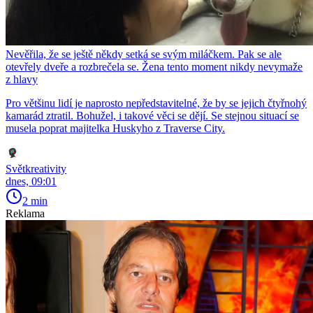
Nevěřila, že se ještě někdy setká se svým miláčkem. Pak se ale
otevřely dveře a rozbrečela se. Žena tento moment nikdy nevymaže
z hlavy
Pro většinu lidí je naprosto nepředstavitelné, že by se jejich čtyřnohý
kamarád ztratil. Bohužel, i takové věci se dějí. Se stejnou situací se
musela poprat majitelka Huskyho z Traverse City.
Světkreativity
dnes, 09:01
2 min
Reklama