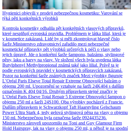
Hygienici objevili v prodeji nebezpečnou kosmetiku: Varování se
týká pěti konkrétních výrobků
Kontrola kosmetiky odhalila pět konkrétních vlasových přípravků,
které nesplňují evropská pravidla. Problémem je látka lilial, která je
v kosmetice zakázaná. Lidé by si měli zkontrolovat hlavně číslo
šarže.Ministerstvo zdravotnictví zařadilo mezi nebezpečné
kosmetické přípravky pět výrobků určených k péči o vlasy nebo
jejich úpravě. Jde o konkrétní šarže šamponu, balzámu, stylingové
pěny, laku a barvy na vlasy. Ve složení všech byla uvedena látka
Butylphenyl Methylpropional známá také jako lilial. Právě ta je
podle evropských pravidel v kosmetických přípravcích zakázaná.
Pozor na konkrétní šarže známých značek Mezi výrobky figuruje
L’Oréal Paris Elseve Total Repair Extreme Obnovující balzám o
objemu 200 ml. Upozornění se vztahuje na šarži 24K404 s dalším
označením K 404 04/16. Druhým přípravkem stejné značky je
L’Oréal Paris Elseve Total Repair 5 Extreme Obnovující šampon o
objemu 250 ml a šarži 24S100. Oba výrobky pocházejí z Francie.
Dalším přípravkem je Schwarzkopf Taft Haarstyling Gelschaum
Power Ultra Stark 4, tedy gelová stylingová pěna na vlasy o objemu
150 ml. Nebezpečnou byla označena šarže 0924435236.
Ministerstvo zároveň upozornilo na Toni and Guy Glamour Firm
Hold Hairspray, lak na vlasy o objemu 250 ml, u něhož je na spodní