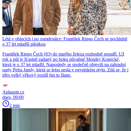
Létá v oblacích i po osmdesátce: František Ringo Čech se pochlubil
o 37 let mladší pilotkou
František Ringo Čech (83) do starého železa rozhodně nepatří. Už
rok a půl je šťastně zadaný po boku půvabné Moniky Kopecké,
která je o 37 let mladší. Naposledy se společně objevili na zahradní
party Petra Jandy, která se letos nesla v egyptském stylu. Zdá se, že i
přes velký věkový rozdíl jim to šlape.
Aplausin.cz
dnes, 09:00
2 min