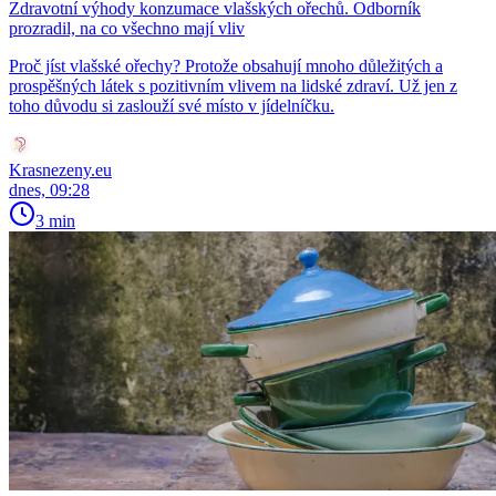
Zdravotní výhody konzumace vlašských ořechů. Odborník
prozradil, na co všechno mají vliv
Proč jíst vlašské ořechy? Protože obsahují mnoho důležitých a
prospěšných látek s pozitivním vlivem na lidské zdraví. Už jen z
toho důvodu si zaslouží své místo v jídelníčku.
Krasnezeny.eu
dnes, 09:28
3 min