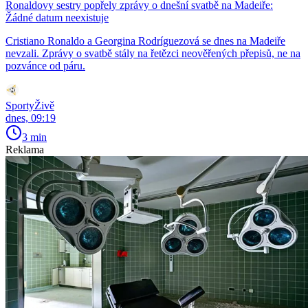
Ronaldovy sestry popřely zprávy o dnešní svatbě na Madeiře:
Žádné datum neexistuje
Cristiano Ronaldo a Georgina Rodríguezová se dnes na Madeiře
nevzali. Zprávy o svatbě stály na řetězci neověřených přepisů, ne na
pozvánce od páru.
SportyŽivě
dnes, 09:19
3 min
Reklama