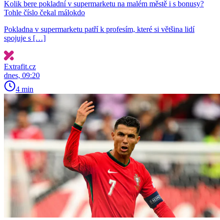
Kolik bere pokladní v supermarketu na malém městě i s bonusy?
Tohle číslo čekal málokdo
Pokladna v supermarketu patří k profesím, které si většina lidí
spojuje s […]
Extrafit.cz
dnes, 09:20
4 min