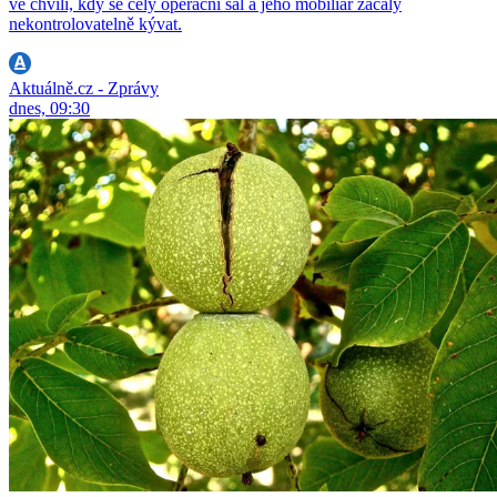
ve chvíli, kdy se celý operační sál a jeho mobiliář začaly
nekontrolovatelně kývat.
Aktuálně.cz - Zprávy
dnes, 09:30