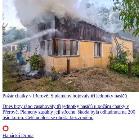
Požár chatky v Přerově. S plameny bojovaly tři jednotky hasičů
Dnes brzy ráno zasahovaly tři jednotky hasičů u požáru chatky v
Přerově. Plameny zasáhly její střechu, škoda byla odhadnuta na 200
tisíc korun. Celé událost se obešla bez zranění.
Hanácká Drbna