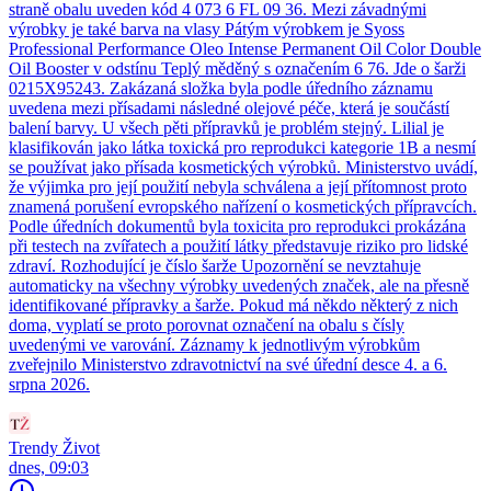
straně obalu uveden kód 4 073 6 FL 09 36. Mezi závadnými
výrobky je také barva na vlasy Pátým výrobkem je Syoss
Professional Performance Oleo Intense Permanent Oil Color Double
Oil Booster v odstínu Teplý měděný s označením 6 76. Jde o šarži
0215X95243. Zakázaná složka byla podle úředního záznamu
uvedena mezi přísadami následné olejové péče, která je součástí
balení barvy. U všech pěti přípravků je problém stejný. Lilial je
klasifikován jako látka toxická pro reprodukci kategorie 1B a nesmí
se používat jako přísada kosmetických výrobků. Ministerstvo uvádí,
že výjimka pro její použití nebyla schválena a její přítomnost proto
znamená porušení evropského nařízení o kosmetických přípravcích.
Podle úředních dokumentů byla toxicita pro reprodukci prokázána
při testech na zvířatech a použití látky představuje riziko pro lidské
zdraví. Rozhodující je číslo šarže Upozornění se nevztahuje
automaticky na všechny výrobky uvedených značek, ale na přesně
identifikované přípravky a šarže. Pokud má někdo některý z nich
doma, vyplatí se proto porovnat označení na obalu s čísly
uvedenými ve varování. Záznamy k jednotlivým výrobkům
zveřejnilo Ministerstvo zdravotnictví na své úřední desce 4. a 6.
srpna 2026.
Trendy Život
dnes, 09:03