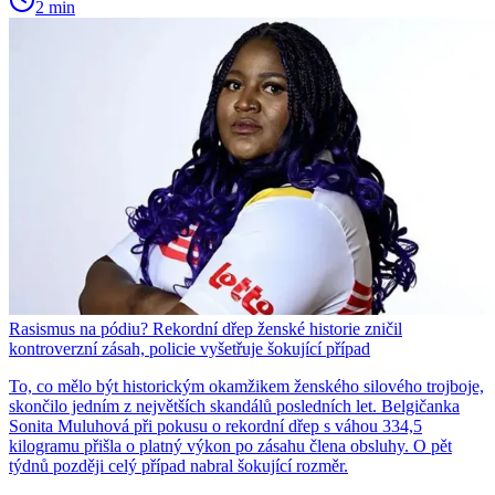
2 min
Rasismus na pódiu? Rekordní dřep ženské historie zničil
kontroverzní zásah, policie vyšetřuje šokující případ
To, co mělo být historickým okamžikem ženského silového trojboje,
skončilo jedním z největších skandálů posledních let. Belgičanka
Sonita Muluhová při pokusu o rekordní dřep s váhou 334,5
kilogramu přišla o platný výkon po zásahu člena obsluhy. O pět
týdnů později celý případ nabral šokující rozměr.