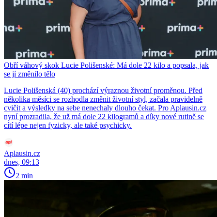
Obří váhový skok Lucie Polišenské: Má dole 22 kilo a popsala, jak
se jí změnilo tělo
Lucie Polišenská (40) prochází výraznou životní proměnou. Před
několika měsíci se rozhodla změnit životní styl, začala pravidelně
cvičit a výsledky na sebe nenechaly dlouho čekat. Pro Aplausin.cz
nyní prozradila, že už má dole 22 kilogramů a díky nové rutině se
cítí lépe nejen fyzicky, ale také psychicky.
Aplausin.cz
dnes, 09:13
2 min