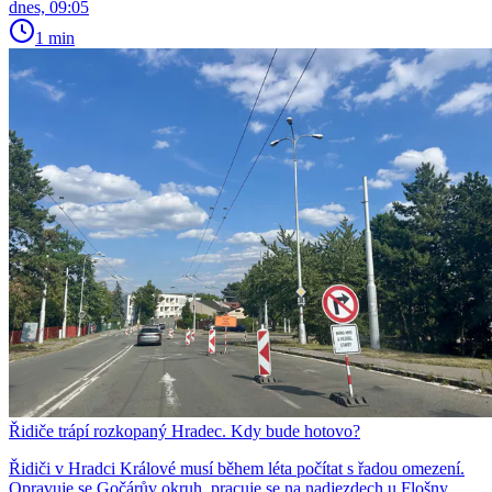
dnes, 09:05
1 min
Řidiče trápí rozkopaný Hradec. Kdy bude hotovo?
Řidiči v Hradci Králové musí během léta počítat s řadou omezení.
Opravuje se Gočárův okruh, pracuje se na nadjezdech u Flošny,