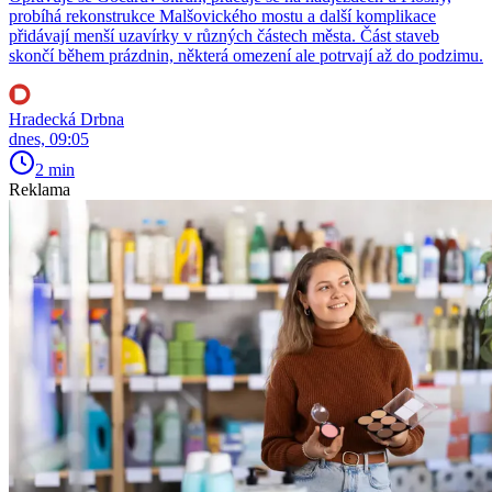
probíhá rekonstrukce Malšovického mostu a další komplikace
přidávají menší uzavírky v různých částech města. Část staveb
skončí během prázdnin, některá omezení ale potrvají až do podzimu.
Hradecká Drbna
dnes, 09:05
2 min
Reklama