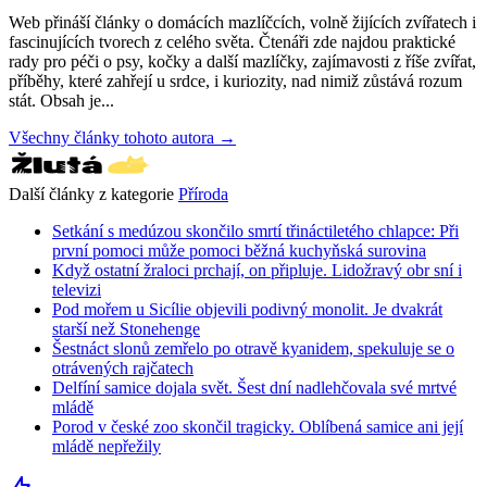
Web přináší články o domácích mazlíčcích, volně žijících zvířatech i
fascinujících tvorech z celého světa. Čtenáři zde najdou praktické
rady pro péči o psy, kočky a další mazlíčky, zajímavosti z říše zvířat,
příběhy, které zahřejí u srdce, i kuriozity, nad nimiž zůstává rozum
stát. Obsah je...
Všechny články tohoto autora →
Další články z kategorie
Příroda
Setkání s medúzou skončilo smrtí třináctiletého chlapce: Při
první pomoci může pomoci běžná kuchyňská surovina
Když ostatní žraloci prchají, on připluje. Lidožravý obr sní i
televizi
Pod mořem u Sicílie objevili podivný monolit. Je dvakrát
starší než Stonehenge
Šestnáct slonů zemřelo po otravě kyanidem, spekuluje se o
otrávených rajčatech
Delfíní samice dojala svět. Šest dní nadlehčovala své mrtvé
mládě
Porod v české zoo skončil tragicky. Oblíbená samice ani její
mládě nepřežily