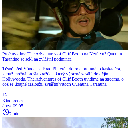
Proč uvidíme The Adventures of Cliff Booth na Netflixu? Quentin
Tarantino se sekl na zvláštní podmínce
Těsně před Vánoci se Brad Pitt vrátí do role hrdinného kaskadéra,
jemuž možná prošla vražda a který výrazně zasáhl do dějin
Hollywoodu. The Adventures of Cliff Booth uvidíme na streamu, o
což se údajně zasloužil zvláštní vrtoch Quentina Tarantina.
Kinobox.cz
dnes, 09:05
2 min