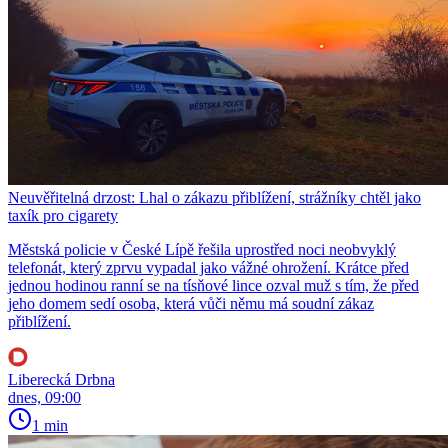
Neuvěřitelná drzost: Lhal o zákazu přiblížení, strážníky chtěl jako
taxík pro cigarety
Městská policie v České Lípě řešila uprostřed noci neobvyklý
telefonát, který zprvu vypadal jako vážné ohrožení. Krátce před
jednou hodinou ranní se na tísňové lince ozval muž s tím, že před
jeho domem sedí osoba, která vůči němu má soudní zákaz
přiblížení.
Liberecká Drbna
dnes, 09:00
1 min