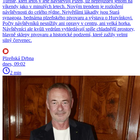
Turisté, kteří letos v létě navštěvují Plzeň, už nepřijíždějí jenom na
víkendy jako v minulých letech. Novým trendem je rozložení
návštěvnosti do celého týdne. Největšími lákadly jsou Stará
synagoga, bednárna plzeňského pivovaru a výstava o Hurvínkovi.
Počty návštěvníků nesnížily ani opravy v centru, ani velká horka.
Návštěvníci ale kvůli vedrům vyhledávají spíše chladnější prostory,
hlavně sklepy pivovaru a historické podzemí, které zažily velmi
silný červenec.
Plzeňská Drbna
dnes, 09:02
2 min