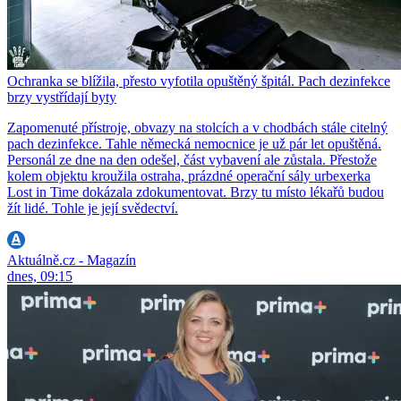
Ochranka se blížila, přesto vyfotila opuštěný špitál. Pach dezinfekce
brzy vystřídají byty
Zapomenuté přístroje, obvazy na stolcích a v chodbách stále citelný
pach dezinfekce. Tahle německá nemocnice je už pár let opuštěná.
Personál ze dne na den odešel, část vybavení ale zůstala. Přestože
kolem objektu kroužila ostraha, prázdné operační sály urbexerka
Lost in Time dokázala zdokumentovat. Brzy tu místo lékařů budou
žít lidé. Tohle je její svědectví.
Aktuálně.cz - Magazín
dnes, 09:15