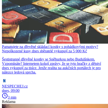
Pamatujete na dřevěné skládací kostky s pohádkovými motivy?
Nepoškozené kusy dnes sběratelé vykupují za 5 000 Kč
Šestistranné dřevěné kostky se Sněhurkou nebo Budulínkem.
Vzpomínáte? Internetem kolují zprávy, že se tyto hračky z dětství
dnes vykupují za tisíce. Jenže realita na aukčních portálech je pro
nálezce ledová sprcha.
NESPECHEJ.cz
dnes, 09:00
3 min
Reklama