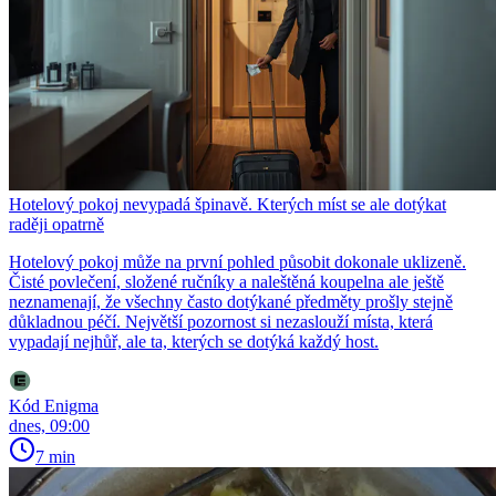
Hotelový pokoj nevypadá špinavě. Kterých míst se ale dotýkat
raději opatrně
Hotelový pokoj může na první pohled působit dokonale uklizeně.
Čisté povlečení, složené ručníky a naleštěná koupelna ale ještě
neznamenají, že všechny často dotýkané předměty prošly stejně
důkladnou péčí. Největší pozornost si nezaslouží místa, která
vypadají nejhůř, ale ta, kterých se dotýká každý host.
Kód Enigma
dnes, 09:00
7 min