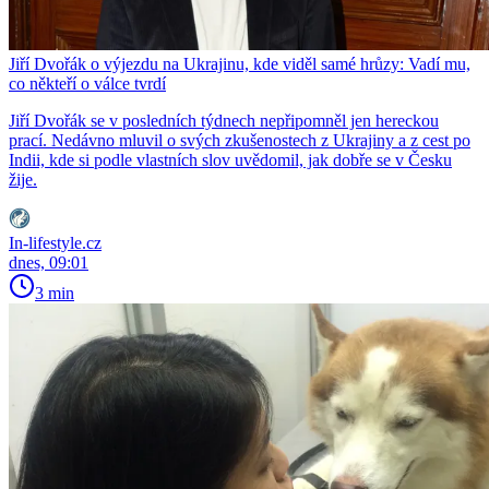
Jiří Dvořák o výjezdu na Ukrajinu, kde viděl samé hrůzy: Vadí mu,
co někteří o válce tvrdí
Jiří Dvořák se v posledních týdnech nepřipomněl jen hereckou
prací. Nedávno mluvil o svých zkušenostech z Ukrajiny a z cest po
Indii, kde si podle vlastních slov uvědomil, jak dobře se v Česku
žije.
In-lifestyle.cz
dnes, 09:01
3 min