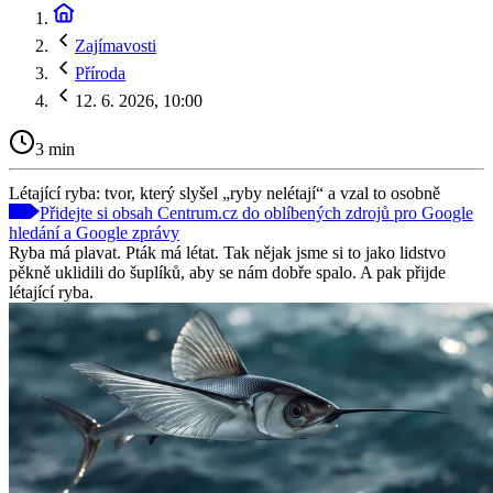
Zajímavosti
Příroda
12. 6. 2026, 10:00
3 min
Létající ryba: tvor, který slyšel „ryby nelétají“ a vzal to osobně
Přidejte si obsah Centrum.cz do oblíbených zdrojů pro Google
hledání a Google zprávy
Ryba má plavat. Pták má létat. Tak nějak jsme si to jako lidstvo
pěkně uklidili do šuplíků, aby se nám dobře spalo. A pak přijde
létající ryba.