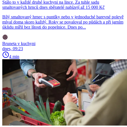
Stálo to v každé druhé kuchyni na lince. Za tuhle sadu
smaltovaných hrnců dnes sběratelé nabízejí až 15 000 Kč
Bílý smaltovaný hrnec s puntíky nebo v jednoduché barevné polevě
míval doma skoro každý. Roky se povaloval po půdách a při jarním
úklidu mířil bez lítosti do popelnice. Dnes po...
Bruneta v kuchyni
dnes, 09:23
4 min