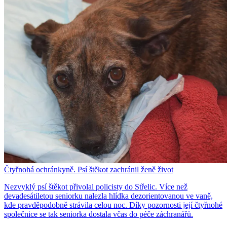
Čtyřnohá ochránkyně. Psí štěkot zachránil ženě život
Nezvyklý psí štěkot přivolal policisty do Střelic. Více než
devadesátiletou seniorku nalezla hlídka dezorientovanou ve vaně,
kde pravděpodobně strávila celou noc. Díky pozornosti její čtyřnohé
společnice se tak seniorka dostala včas do péče záchranářů.