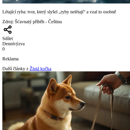
Létající ryba: tvor, který slyšel „ryby nelétají“ a vzal to osobně
Zdroj
:
Šťavnatý příběh - Čeština
Sdílet
Denní
výzva
0
Reklama
Další články z
Žlutá kočka