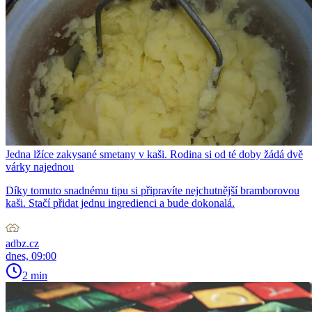
Jedna lžíce zakysané smetany v kaši. Rodina si od té doby žádá dvě
várky najednou
Díky tomuto snadnému tipu si připravíte nejchutnější bramborovou
kaši. Stačí přidat jednu ingredienci a bude dokonalá.
adbz.cz
dnes, 09:00
2 min