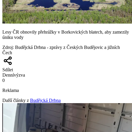
Lesy ČR obnovily přehrážky v Borkovických blatech, aby zamezily
úniku vody
Zdroj
:
Budějcká Drbna - zprávy z Českých Budějovic a jižních
Čech
Sdílet
Denní
výzva
0
Reklama
Další články z
Budějcká Drbna