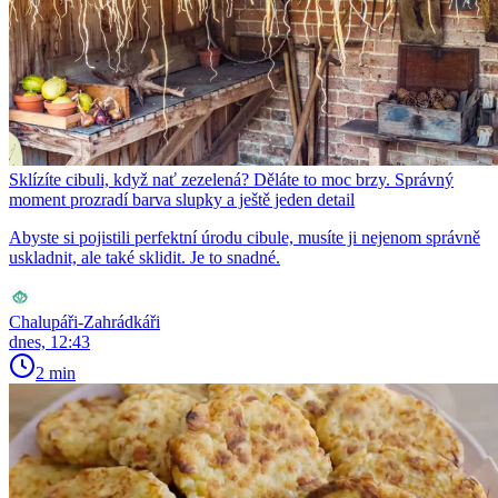
Sklízíte cibuli, když nať zezelená? Děláte to moc brzy. Správný
moment prozradí barva slupky a ještě jeden detail
Abyste si pojistili perfektní úrodu cibule, musíte ji nejenom správně
uskladnit, ale také sklidit. Je to snadné.
Chalupáři-Zahrádkáři
dnes, 12:43
2 min