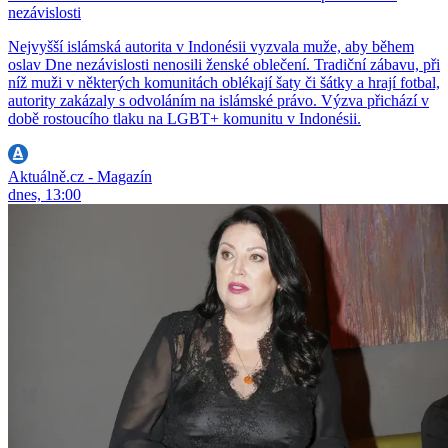
nezávislosti
Nejvyšší islámská autorita v Indonésii vyzvala muže, aby během
oslav Dne nezávislosti nenosili ženské oblečení. Tradiční zábavu, při
níž muži v některých komunitách oblékají šaty či šátky a hrají fotbal,
autority zakázaly s odvoláním na islámské právo. Výzva přichází v
době rostoucího tlaku na LGBT+ komunitu v Indonésii.
Aktuálně.cz - Magazín
dnes, 13:00