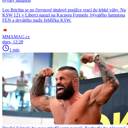
bývalý šampion
Leo Brichta se po červnové titulové porážce vrací do lehké váhy. Na
KSW 121 v Liberci narazí na Kacpera Formelu, bývalého šampiona
FEN a devátého muže žebříčku KSW.
MMAMAG.cz
dnes, 12:28
1 min