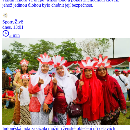
jehož jedinou úlohou bylo chránit její bezpečnost.
SportyŽivě
dnes, 13:01
3 min
Indonéská rada zakázala mužům ženské oblečení při oslavách