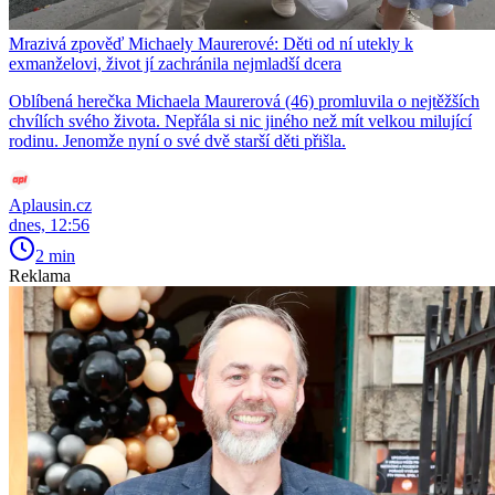
Mrazivá zpověď Michaely Maurerové: Děti od ní utekly k
exmanželovi, život jí zachránila nejmladší dcera
Oblíbená herečka Michaela Maurerová (46) promluvila o nejtěžších
chvílích svého života. Nepřála si nic jiného než mít velkou milující
rodinu. Jenomže nyní o své dvě starší děti přišla.
Aplausin.cz
dnes, 12:56
2 min
Reklama