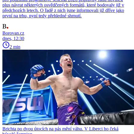
plus návrat některých osvědčených formátů, které bodovaly již v
předchozích letech. O řadě z nich jsme informovali již dříve jako
první na trhu, nyní tedy přehledné shrnutí.
Borovan.cz
dnes, 12:30
2 min
Brichta po dvou útocích na pás mění váhu. V Liberci ho čeká