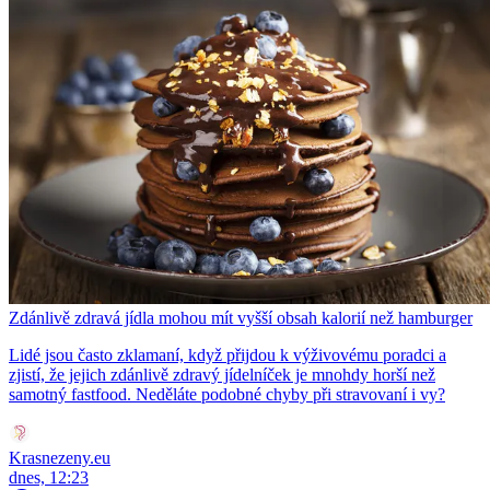
Zdánlivě zdravá jídla mohou mít vyšší obsah kalorií než hamburger
Lidé jsou často zklamaní, když přijdou k výživovému poradci a
zjistí, že jejich zdánlivě zdravý jídelníček je mnohdy horší než
samotný fastfood. Neděláte podobné chyby při stravovaní i vy?
Krasnezeny.eu
dnes, 12:23