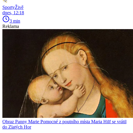
SportyŽivě
dnes, 12:18
3 min
Reklama
Obraz Panny Marie Pomocné z poutního místa Maria Hilf se vrátil
do Zlatých Hor