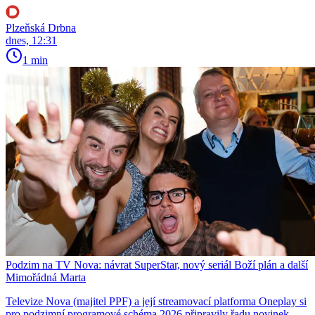
Plzeňská Drbna
dnes, 12:31
1 min
Podzim na TV Nova: návrat SuperStar, nový seriál Boží plán a další
Mimořádná Marta
Televize Nova (majitel PPF) a její streamovací platforma Oneplay si
pro podzimní programové schéma 2026 připravily řadu novinek