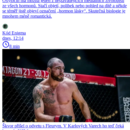
Oxytocin má možná jeden z nejzavádějících mediálních životopisů
ze všech hormonů. Stačí objetí, polibek nebo pohled na dítě a někde
se téměř jistě objeví označení „hormon lásky“. Skutečná biologie je
mnohem méně romantická.
Kód Enigma
dnes, 12:14
8 min
Škvor přišel o odvetu s Fleurym. V Karlových Varech ho teď čeká