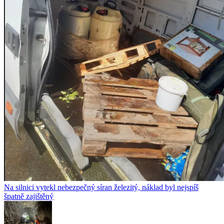
Na silnici vytekl nebezpečný síran železitý, náklad byl nejspíš
špatně zajištěný