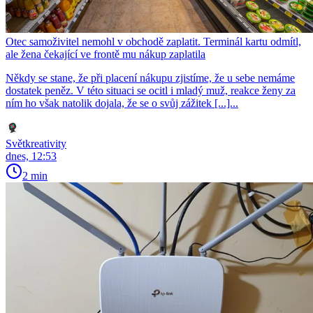
Otec samoživitel nemohl v obchodě zaplatit. Terminál kartu odmítl,
ale žena čekající ve frontě mu nákup zaplatila
Někdy se stane, že při placení nákupu zjistíme, že u sebe nemáme
dostatek peněz. V této situaci se ocitl i mladý muž, reakce ženy za
ním ho však natolik dojala, že se o svůj zážitek [...]...
Světkreativity
dnes, 12:53
2 min