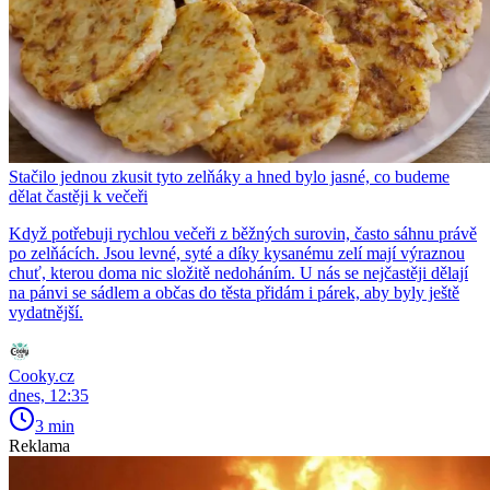
Stačilo jednou zkusit tyto zelňáky a hned bylo jasné, co budeme
dělat častěji k večeři
Když potřebuji rychlou večeři z běžných surovin, často sáhnu právě
po zelňácích. Jsou levné, syté a díky kysanému zelí mají výraznou
chuť, kterou doma nic složitě nedoháním. U nás se nejčastěji dělají
na pánvi se sádlem a občas do těsta přidám i párek, aby byly ještě
vydatnější.
Cooky.cz
dnes, 12:35
3 min
Reklama