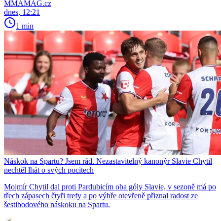
MMAMAG.cz
dnes, 12:21
1 min
Náskok na Spartu? Jsem rád. Nezastavitelný kanonýr Slavie Chytil
nechtěl lhát o svých pocitech
Mojmír Chytil dal proti Pardubicím oba góly Slavie, v sezoně má po
třech zápasech čtyři trefy a po výhře otevřeně přiznal radost ze
šestibodového náskoku na Spartu.