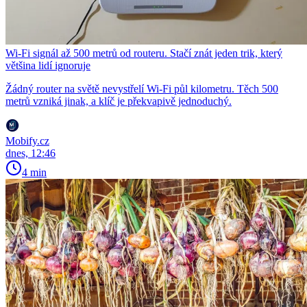
Wi-Fi signál až 500 metrů od routeru. Stačí znát jeden trik, který
většina lidí ignoruje
Žádný router na světě nevystřelí Wi-Fi půl kilometru. Těch 500
metrů vzniká jinak, a klíč je překvapivě jednoduchý.
Mobify.cz
dnes, 12:46
4 min