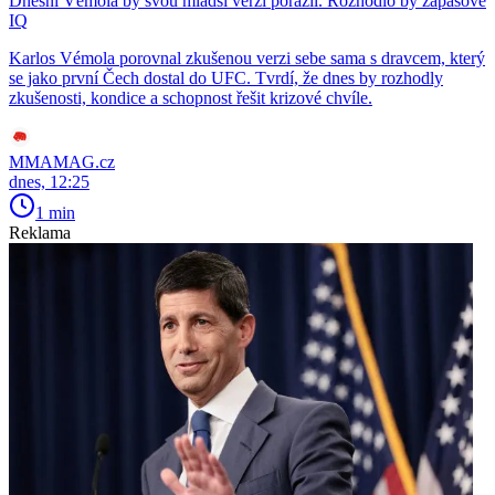
Dnešní Vémola by svou mladší verzi porazil. Rozhodlo by zápasové
IQ
Karlos Vémola porovnal zkušenou verzi sebe sama s dravcem, který
se jako první Čech dostal do UFC. Tvrdí, že dnes by rozhodly
zkušenosti, kondice a schopnost řešit krizové chvíle.
MMAMAG.cz
dnes, 12:25
1 min
Reklama