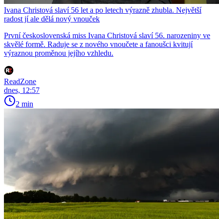
Ivana Christová slaví 56 let a po letech výrazně zhubla. Největší
radost jí ale dělá nový vnouček
První československá miss Ivana Christová slaví 56. narozeniny ve
skvělé formě. Raduje se z nového vnoučete a fanoušci kvitují
výraznou proměnou jejího vzhledu.
ReadZone
dnes, 12:57
2 min