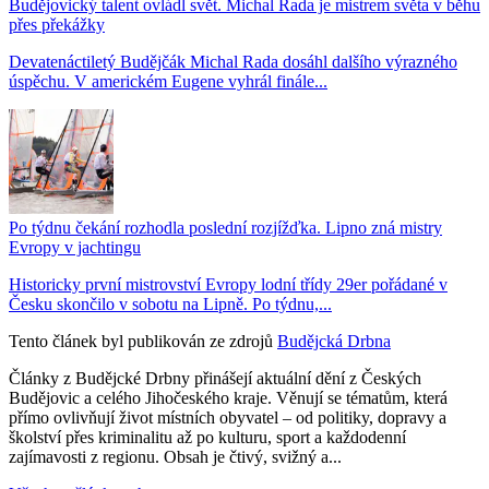
Budějovický talent ovládl svět. Michal Rada je mistrem světa v běhu
přes překážky
Devatenáctiletý Budějčák Michal Rada dosáhl dalšího výrazného
úspěchu. V americkém Eugene vyhrál finále...
Po týdnu čekání rozhodla poslední rozjížďka. Lipno zná mistry
Evropy v jachtingu
Historicky první mistrovství Evropy lodní třídy 29er pořádané v
Česku skončilo v sobotu na Lipně. Po týdnu,...
Tento článek byl publikován ze zdrojů
Budějcká Drbna
Články z Budějcké Drbny přinášejí aktuální dění z Českých
Budějovic a celého Jihočeského kraje. Věnují se tématům, která
přímo ovlivňují život místních obyvatel – od politiky, dopravy a
školství přes kriminalitu až po kulturu, sport a každodenní
zajímavosti z regionu. Obsah je čtivý, svižný a...