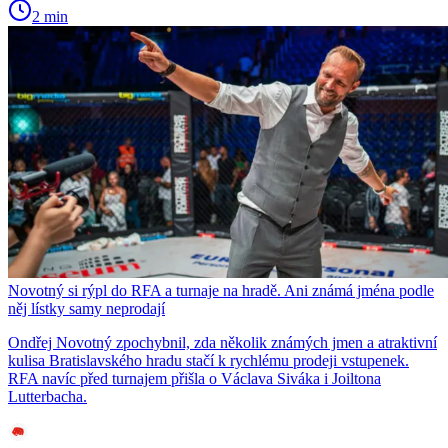
2 min
Novotný si rýpl do RFA a turnaje na hradě. Ani známá jména podle
něj lístky samy neprodají
Ondřej Novotný zpochybnil, zda několik známých jmen a atraktivní
kulisa Bratislavského hradu stačí k rychlému prodeji vstupenek.
RFA navíc před turnajem přišla o Václava Siváka i Joiltona
Lutterbacha.