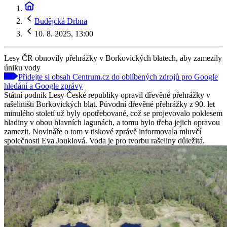
Budějcká Drbna
10. 8. 2025, 13:00
Lesy ČR obnovily přehrážky v Borkovických blatech, aby zamezily
úniku vody
Přidejte si obsah Centrum.cz do oblíbených zdrojů pro Google
hledání a Google zprávy
Státní podnik Lesy České republiky opravil dřevěné přehrážky v
rašeliništi Borkovických blat. Původní dřevěné přehrážky z 90. let
minulého století už byly opotřebované, což se projevovalo poklesem
hladiny v obou hlavních lagunách, a tomu bylo třeba jejich opravou
zamezit. Novináře o tom v tiskové zprávě informovala mluvčí
společnosti Eva Jouklová. Voda je pro tvorbu rašeliny důležitá.