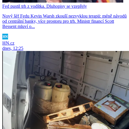
Fed pustil trh z vodítka. Dluhopisy se vzepřely
Nový šéf Fedu Kevin Warsh zkouší nezvyklou terapii: méně návodů
od centrální banky, více prostoru pro trh. Ministr financí Scott
Bessent mluví o...
HN.cz
dnes, 12:25