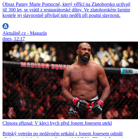
Obraz Panny Marie Pomocné, který věřící na Zlatohorsku uctívají
již 300 let, se vrátil z restaurátorské dílny. Ve zlatohorském farním
kostele jej slavnostně přivítají tuto neděli při poutní slavnosti.
Aktuálně.cz - Magazín
dnes, 12:17
Chisora přiznal: V kleci bych před Jonem Jonesem utekl
Britský veterán po nedávném setkání s Jonem Jonesem odmítl