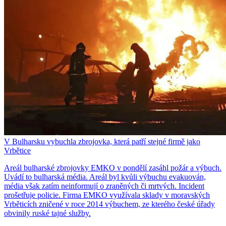
V Bulharsku vybuchla zbrojovka, která patří stejné firmě jako
Vrbětice
Areál bulharské zbrojovky EMKO v pondělí zasáhl požár a výbuch.
Uvádí to bulharská média. Areál byl kvůli výbuchu evakuován,
média však zatím neinformují o zraněných či mrtvých. Incident
prošetřuje policie. Firma EMKO využívala sklady v moravských
Vrběticích zničené v roce 2014 výbuchem, ze kterého české úřady
obvinily ruské tajné služby.