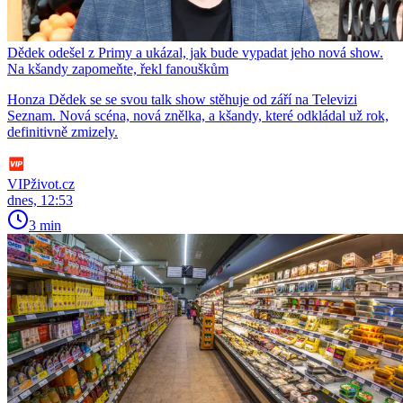
Dědek odešel z Primy a ukázal, jak bude vypadat jeho nová show.
Na kšandy zapomeňte, řekl fanouškům
Honza Dědek se se svou talk show stěhuje od září na Televizi
Seznam. Nová scéna, nová znělka, a kšandy, které odkládal už rok,
definitivně zmizely.
VIPživot.cz
dnes, 12:53
3 min