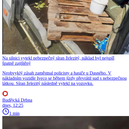
Na silnici vytekl nebezpečný síran železitý, náklad byl nejspíš
špatně zajištěný
Neobvyklý zásah zaměstnal policisty a hasiče u Dasného. V
nákladním vozidle Iveco se během jízdy převrátil sud s nebezpečnou
látkou. Síran železitý následně vytekl na vozovku.
Budějcká Drbna
dnes, 12:25
1 min