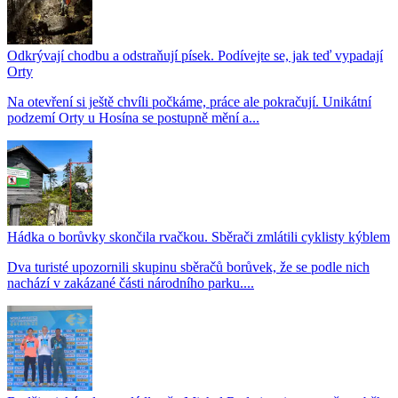
Odkrývají chodbu a odstraňují písek. Podívejte se, jak teď vypadají
Orty
Na otevření si ještě chvíli počkáme, práce ale pokračují. Unikátní
podzemí Orty u Hosína se postupně mění a...
Hádka o borůvky skončila rvačkou. Sběrači zmlátili cyklisty kýblem
Dva turisté upozornili skupinu sběračů borůvek, že se podle nich
nachází v zakázané části národního parku....