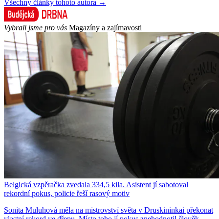
Všechny články tohoto autora →
Vybrali jsme pro vás
Magazíny a zajímavosti
Belgická vzpěračka zvedala 334,5 kila. Asistent jí sabotoval
rekordní pokus, policie řeší rasový motiv
Sonita Muluhová měla na mistrovství světa v Druskininkai překonat
vlastní rekord ve dřepu. Místo toho jí pokus znehodnotil člověk,