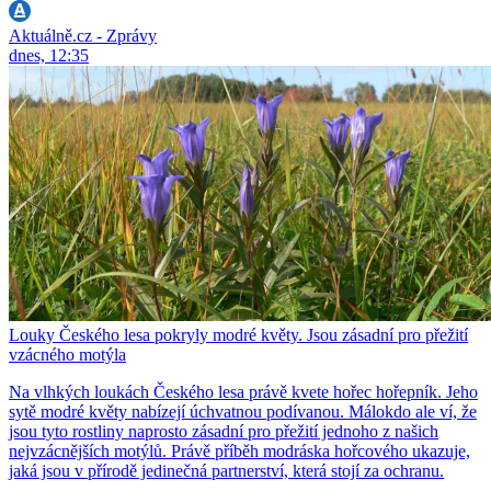
Aktuálně.cz - Zprávy
dnes, 12:35
Louky Českého lesa pokryly modré květy. Jsou zásadní pro přežití
vzácného motýla
Na vlhkých loukách Českého lesa právě kvete hořec hořepník. Jeho
sytě modré květy nabízejí úchvatnou podívanou. Málokdo ale ví, že
jsou tyto rostliny naprosto zásadní pro přežití jednoho z našich
nejvzácnějších motýlů. Právě příběh modráska hořcového ukazuje,
jaká jsou v přírodě jedinečná partnerství, která stojí za ochranu.