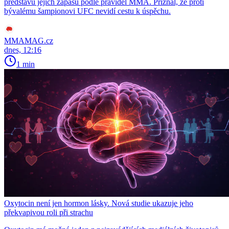
představu jejich zápasu podle pravidel MMA. Přiznal, že proti
bývalému šampionovi UFC nevidí cestu k úspěchu.
MMAMAG.cz
dnes, 12:16
1 min
Oxytocin není jen hormon lásky. Nová studie ukazuje jeho
překvapivou roli při strachu