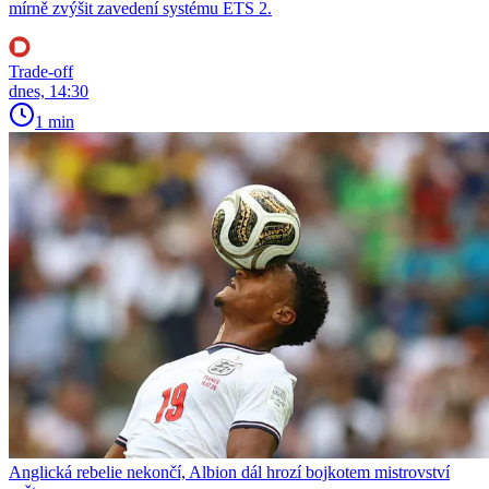
mírně zvýšit zavedení systému ETS 2.
Trade-off
dnes, 14:30
1 min
Anglická rebelie nekončí, Albion dál hrozí bojkotem mistrovství