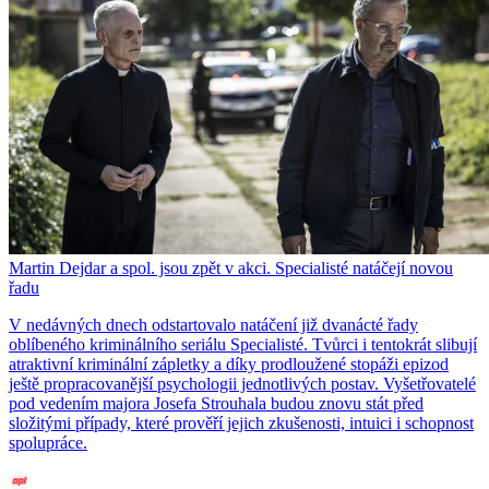
Martin Dejdar a spol. jsou zpět v akci. Specialisté natáčejí novou
řadu
V nedávných dnech odstartovalo natáčení již dvanácté řady
oblíbeného kriminálního seriálu Specialisté. Tvůrci i tentokrát slibují
atraktivní kriminální zápletky a díky prodloužené stopáži epizod
ještě propracovanější psychologii jednotlivých postav. Vyšetřovatelé
pod vedením majora Josefa Strouhala budou znovu stát před
složitými případy, které prověří jejich zkušenosti, intuici i schopnost
spolupráce.