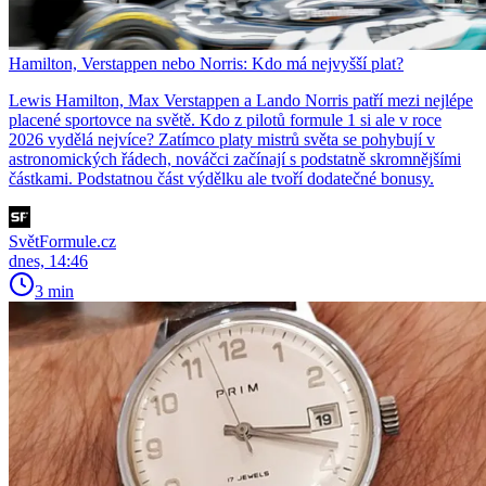
Hamilton, Verstappen nebo Norris: Kdo má nejvyšší plat?
Lewis Hamilton, Max Verstappen a Lando Norris patří mezi nejlépe
placené sportovce na světě. Kdo z pilotů formule 1 si ale v roce
2026 vydělá nejvíce? Zatímco platy mistrů světa se pohybují v
astronomických řádech, nováčci začínají s podstatně skromnějšími
částkami. Podstatnou část výdělku ale tvoří dodatečné bonusy.
SvětFormule.cz
dnes, 14:46
3 min