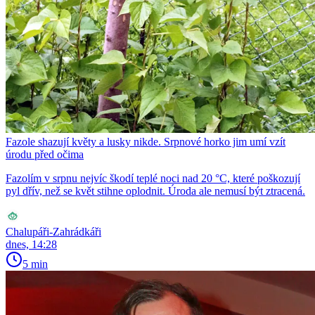
Fazole shazují květy a lusky nikde. Srpnové horko jim umí vzít
úrodu před očima
Fazolím v srpnu nejvíc škodí teplé noci nad 20 °C, které poškozují
pyl dřív, než se květ stihne oplodnit. Úroda ale nemusí být ztracená.
Chalupáři-Zahrádkáři
dnes, 14:28
5 min