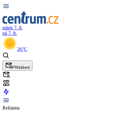
pátek 7. 8.
pá 7. 8.
26°C
Přihlášení
Reklama