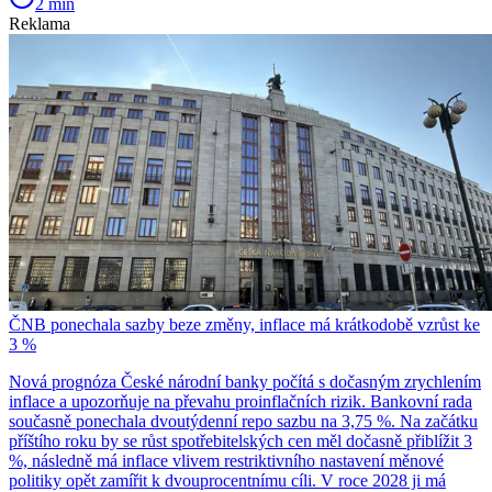
2 min
Reklama
ČNB ponechala sazby beze změny, inflace má krátkodobě vzrůst ke
3 %
Nová prognóza České národní banky počítá s dočasným zrychlením
inflace a upozorňuje na převahu proinflačních rizik. Bankovní rada
současně ponechala dvoutýdenní repo sazbu na 3,75 %. Na začátku
příštího roku by se růst spotřebitelských cen měl dočasně přiblížit 3
%, následně má inflace vlivem restriktivního nastavení měnové
politiky opět zamířit k dvouprocentnímu cíli. V roce 2028 ji má