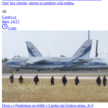
chuť bez chemie, kterou si zamiluje celá rodina.
Cooky.cz
dnes, 14:17
3 min
Dron s výbušninou na letišti v Lipsku má českou stopu. Je jí