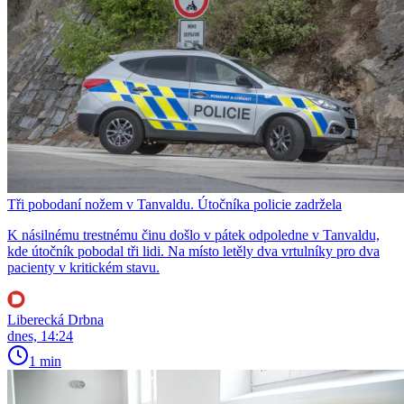
Tři pobodaní nožem v Tanvaldu. Útočníka policie zadržela
K násilnému trestnému činu došlo v pátek odpoledne v Tanvaldu,
kde útočník pobodal tři lidi. Na místo letěly dva vrtulníky pro dva
pacienty v kritickém stavu.
Liberecká Drbna
dnes, 14:24
1 min