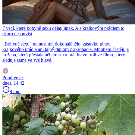
7 věcí, které bohyně sexu dělají jinak. A s krajkovým prádlem to
skoro nesouvisí
„Bohyně sexu“ nemusí mít dokonalé tělo, zásuvku plnou
krajkového prádla ani tajný diplom z akrobacie. Mnohem častěji je
to žena, která přestala během sexu hrát hlavní roli ve filmu, který
sleduje sama ve své hlavě.
Poudree.cz
dnes, 14:42
8 min