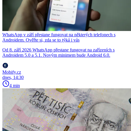
WhatsApp v září přestane fungovat na některých telefonech s
Androidem. Ověřte si, zda se to týká i vás
Od 8. září 2026 WhatsApp přestane fungovat na zařízeních s
Androidem 5.0 a 5.1. Novým minimem bude Android 6.0.
Mobify.cz
dnes, 14:30
4 min