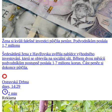
Žena si kvůli falešné investici půjčila peníze. Podvodníkům poslala
1,7 milionu
Šedesátiletá žena z Havířovska uvěřila nabídce výhodného
investování, která se objevila na sociální síti. Během dvou měsíců
podvodníkům postupně poslala 1,7 milionu korun. Část peněz si
dokonce půjčila.
Ostravská Drbna
dnes, 14:29
2 min
Reklama