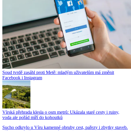
Soud tvrdě zasáhl proti Metě: mladým uživatelům má změnit
Facebook i Instagram
Vírská přehrada klesla o osm metrů: Ukázala staré cesty i ruiny,
voda ale pořád míří do kohoutků
Sucho odkrylo u Víru kamenné obruby cest, pařezy i zbytky staveb.