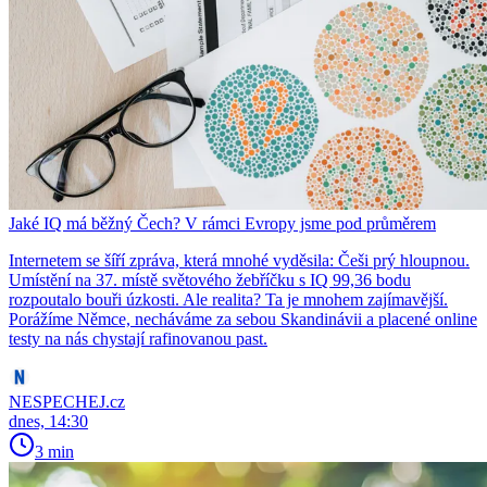
Jaké IQ má běžný Čech? V rámci Evropy jsme pod průměrem
Internetem se šíří zpráva, která mnohé vyděsila: Češi prý hloupnou.
Umístění na 37. místě světového žebříčku s IQ 99,36 bodu
rozpoutalo bouři úzkosti. Ale realita? Ta je mnohem zajímavější.
Porážíme Němce, necháváme za sebou Skandinávii a placené online
testy na nás chystají rafinovanou past.
NESPECHEJ.cz
dnes, 14:30
3 min