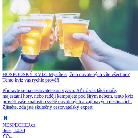
HOSPODSKÝ KVÍZ: Myslíte si, že o dovolených víte všechno?
Tento kvíz vás rychle prověří
Připravte se na cestovatelskou výzvu. Ať už vás láká moře,
majestátní hory, nebo raději kempujete pod širým nebem, tento kvíz
prověří vaše znalosti o světě dovolených a zajímavých destinacích.
Zjistěte, zda jste skutečný cestovatelský expert.
NESPECHEJ.cz
dnes, 14:30