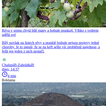
Réva v srpnu chytá bílé mapy a bobule praskají. Vlhko s vedrem
udělá své
Bílý povlak na listech révy a prasklé bobule nejsou projevy jedné
choroby. Je to signál, že se na keři sešlo víc problémů najednou, a
řešit jen jeden z nich nestačí.
Chalupáři-Zahrádkáři
dnes, 14:37
4 min
Reklama