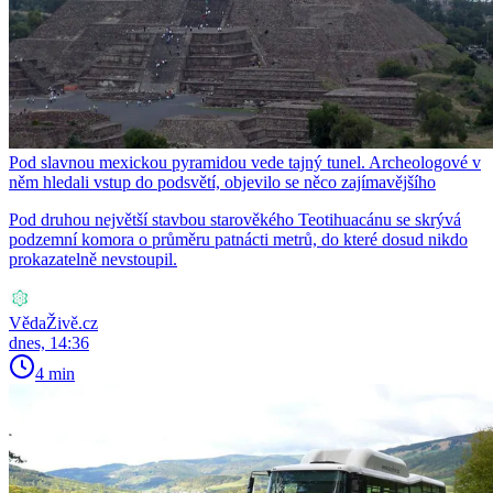
Pod slavnou mexickou pyramidou vede tajný tunel. Archeologové v
něm hledali vstup do podsvětí, objevilo se něco zajímavějšího
Pod druhou největší stavbou starověkého Teotihuacánu se skrývá
podzemní komora o průměru patnácti metrů, do které dosud nikdo
prokazatelně nevstoupil.
VědaŽivě.cz
dnes, 14:36
4 min