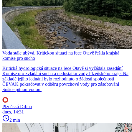
Voda stále ubývá. Kritickou situaci na řece Otavě řešila krajská
komise pro sucho
Kritická hydrologická situace na řece Otavě si vyžádala zasedání
Komise pro zvládání sucha a nedostatku vody Plzeňského kraje. Na
základě jejího jednání bylo rozhodnuto o žádosti společnosti
ČEVAK pokračovat v odběru povrchové vody pro zásobování
Sušice pitnou vodou.
Plzeňská Drbna
dnes, 14:31
2 min