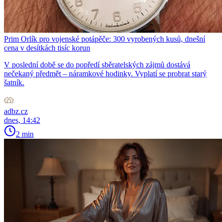
Prim Orlík pro vojenské potápěče: 300 vyrobených kusů, dnešní
cena v desítkách tisíc korun
V poslední době se do popředí sběratelských zájmů dostává
nečekaný předmět – náramkové hodinky. Vyplatí se probrat starý
šatník.
adbz.cz
dnes, 14:42
2 min