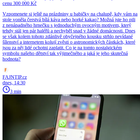
cenu 300 000 Kč
Vzpomenete si ještě na prázdniny u babičky na chalupě, kdy vám na
stole voněla čerstvá bílá káva nebo horké kakao? Možná jste ho pili
z nenápadného hrnečku s jednoduchým ovocným motivem, který
tehdy stál jen pár haléřů a nechyběl snad v žádné domácnosti. Dnes
se však kolem tohoto zdánlivě obyčejného kousku strhlo nevídané
šílenství a internetem kolují zvěsti o astronomických částkách, které
jsou za něj lidé ochotni zaplatit. Co je na tomto nostalgickém
symbolu našeho dětství tak výjimečného a jaká je jeho skutečná
hodnota?
FAJNTIP.cz
dnes, 14:30
3 min