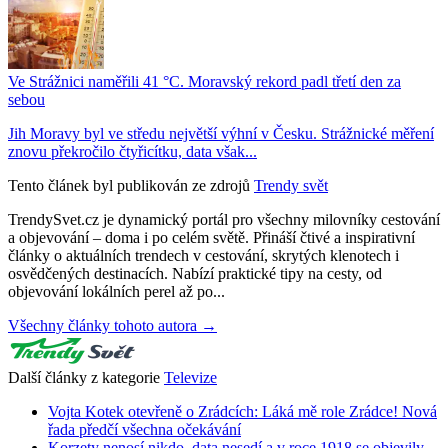
Ve Strážnici naměřili 41 °C. Moravský rekord padl třetí den za
sebou
Jih Moravy byl ve středu největší výhní v Česku. Strážnické měření
znovu překročilo čtyřicítku, data však...
Tento článek byl publikován ze zdrojů
Trendy svět
TrendySvet.cz je dynamický portál pro všechny milovníky cestování
a objevování – doma i po celém světě. Přináší čtivé a inspirativní
články o aktuálních trendech v cestování, skrytých klenotech i
osvědčených destinacích. Nabízí praktické tipy na cesty, od
objevování lokálních perel až po...
Všechny články tohoto autora →
Další články z kategorie
Televize
Vojta Kotek otevřeně o Zrádcích: Láká mě role Zrádce! Nová
řada předčí všechna očekávání
Korzety nenosí nikdo, data nesedí a v roce 1918 se objevily