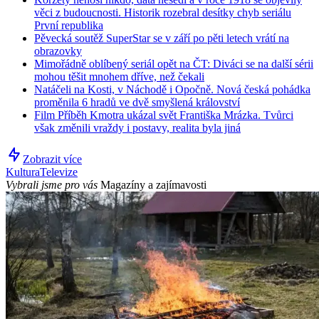
věci z budoucnosti. Historik rozebral desítky chyb seriálu
První republika
Pěvecká soutěž SuperStar se v září po pěti letech vrátí na
obrazovky
Mimořádně oblíbený seriál opět na ČT: Diváci se na další sérii
mohou těšit mnohem dříve, než čekali
Natáčeli na Kosti, v Náchodě i Opočně. Nová česká pohádka
proměnila 6 hradů ve dvě smyšlená království
Film Příběh Kmotra ukázal svět Františka Mrázka. Tvůrci
však změnili vraždy i postavy, realita byla jiná
Zobrazit více
Kultura
Televize
Vybrali jsme pro vás
Magazíny a zajímavosti