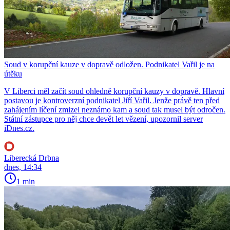
Soud v korupční kauze v dopravě odložen. Podnikatel Vařil je na
útěku
V Liberci měl začít soud ohledně korupční kauzy v dopravě. Hlavní
postavou je kontroverzní podnikatel Jiří Vařil. Jenže právě ten před
zahájením líčení zmizel neznámo kam a soud tak musel být odročen.
Státní zástupce pro něj chce devět let vězení, upozornil server
iDnes.cz.
Liberecká Drbna
dnes, 14:34
1 min