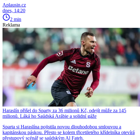
Aplausin.cz
dnes, 14:20
2 min
Reklama
Haraslín přišel do Sparty za 36 milionů Kč, odejít může za 145
milionů. Láká ho Saúdská Arábie a solidní gáže
Sparta si Haraslína pojistila novou dlouhodobou smlouvou a
kapitánskou páskou. Přesto se kolem třicetiletého křídelníka otevírá
přestupový scénář se saúdským Al Fateh.