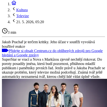
Kultura
Televize
21. 5. 2026, 05:20
3 min
Jakub Prachař je terčem kritiky. Jeho účast v soutěži vyvolává
bouřlivé reakce
Přidejte si obsah Centrum.cz do oblíbených zdrojů pro Google
hledání a Google zprávy
SuperStar se vrací a Nova s Markízou zjevně nechtějí riskovat. Do
poroty posadily jména, která budí pozornost, přitáhnou mladší
publikum i pamětníky prvních řad. Jenže právě u Jakuba Prachaře se
ukazuje problém, který televize možná podceňují. Známá tvář ještě
automaticky neznamená tvář, kterou chtějí lidé vídat úplně všude.