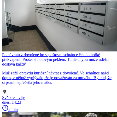
Po návratu z dovolené ho v poštovní schránce čekalo hořké
překvapení. Prošel si hotovým peklem. Tuhle chybu může udělat
doslova každý
Muž zažil opravdu kuriózní návrat z dovolené. Ve schránce našel
dopis, z něhož vyplývalo, že je považován za mrtvého. Byl rád, že
si psaní nepřečetla jeho matka.
Světkreativity
dnes, 14:23
2 min