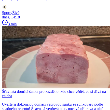
SportyŽivě
dnes, 14:18
3 min
Šťavnatá domácí šunka pro každého, kdo chce vědět, co si dává na
chleba
Uvařte si dokonalou domácí vepřovou šunku ze šunkovaru podle
snadného receptu! Šťavnatá vepřová plec, poctivá příprava a plná