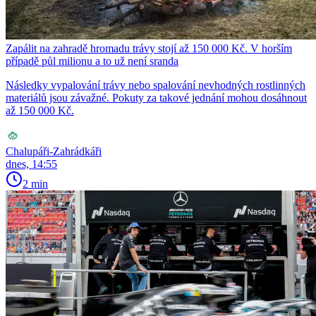
Zapálit na zahradě hromadu trávy stojí až 150 000 Kč. V horším
případě půl milionu a to už není sranda
Následky vypalování trávy nebo spalování nevhodných rostlinných
materiálů jsou závažné. Pokuty za takové jednání mohou dosáhnout
až 150 000 Kč.
Chalupáři-Zahrádkáři
dnes, 14:55
2 min