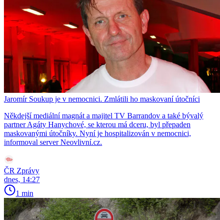
Jaromír Soukup je v nemocnici. Zmlátili ho maskovaní útočníci
Někdejší mediální magnát a majitel TV Barrandov a také bývalý
partner Agáty Hanychové, se kterou má dceru, byl přepaden
maskovanými útočníky. Nyní je hospitalizován v nemocnici,
informoval server Neovlivní.cz.
ČR Zprávy
dnes, 14:27
1 min