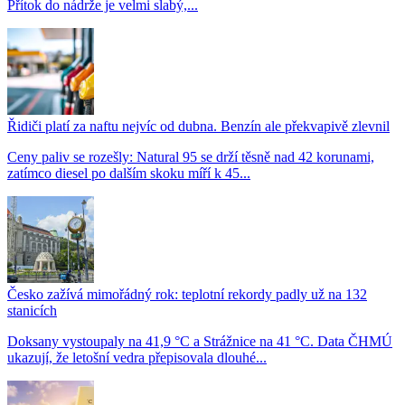
Přítok do nádrže je velmi slabý,...
Řidiči platí za naftu nejvíc od dubna. Benzín ale překvapivě zlevnil
Ceny paliv se rozešly: Natural 95 se drží těsně nad 42 korunami,
zatímco diesel po dalším skoku míří k 45...
Česko zažívá mimořádný rok: teplotní rekordy padly už na 132
stanicích
Doksany vystoupaly na 41,9 °C a Strážnice na 41 °C. Data ČHMÚ
ukazují, že letošní vedra přepisovala dlouhé...