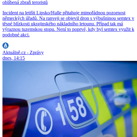
oblíbená zbraň teroristů
Incident na letišti Lipsko/Halle přitahuje mimořádnou pozornost
německých úřadů. Na ranveji se objevil dron s výbušninou semtex v
těsné blízkosti ukrajinského nákladního letounu. Případ tak má
výraznou tuzemskou stopu. Není to poprvé, kdy byl semtex využit k
podobné akci.
Aktuálně.cz - Zprávy
dnes, 14:15