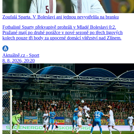
Zoufalá Sparta. V Boleslavi ani jednou nevystřelila na branku
Fotbalisté Sparty překvapivě prohráli v Mladé Boleslavi 0:2.
Pražané mají po druhé porážce v nové sezoně po třech ligových
kolech pouze tři body za upocené domácí vítězství nad Zlínem.
Aktuálně.cz - Sport
8. 8. 2026, 20:20