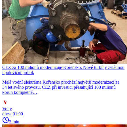
ČEZ za 100 milionů modernizuje Kořensko. Nové turbíny zvládnou
i poloviční průtok
Malá vodní elektrárna Kořensko prochází největší modernizací za
34 let svého provozu. ČEZ při investici přesahující 100 milionů
korun kompletně…
Volty
dnes, 01:00
2 min