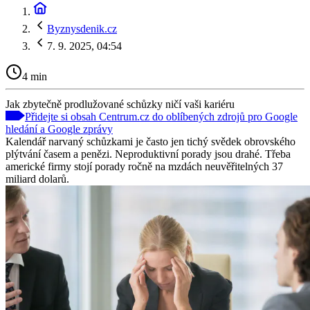
Byznysdenik.cz
7. 9. 2025, 04:54
4 min
Jak zbytečně prodlužované schůzky ničí vaši kariéru
Přidejte si obsah Centrum.cz do oblíbených zdrojů pro Google
hledání a Google zprávy
Kalendář narvaný schůzkami je často jen tichý svědek obrovského
plýtvání časem a penězi. Neproduktivní porady jsou drahé. Třeba
americké firmy stojí porady ročně na mzdách neuvěřitelných 37
miliard dolarů.