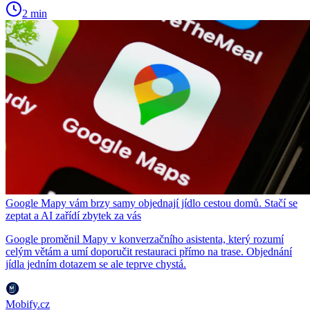
2 min
Google Mapy vám brzy samy objednají jídlo cestou domů. Stačí se
zeptat a AI zařídí zbytek za vás
Google proměnil Mapy v konverzačního asistenta, který rozumí
celým větám a umí doporučit restauraci přímo na trase. Objednání
jídla jedním dotazem se ale teprve chystá.
Mobify.cz