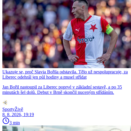
Ukazuje se, proč Slavia Bořila odstavila. Tělo už nespolupracuje, za
Liberec odehrál jen půl hodiny a musel střídat
Jan Bořil nastoupil za Liberec poprvé v základní sestavě, a po 35
minutách šel dolů. Debut v Brně skončil nuceným střídáním.
SportyŽivě
8. 8. 2026, 19:19
3 min