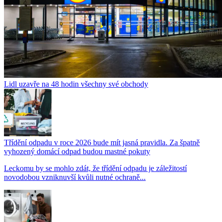
Lidl uzavře na 48 hodin všechny své obchody
Třídění odpadu v roce 2026 bude mít jasná pravidla. Za špatně
vyhozený domácí odpad budou mastné pokuty
Leckomu by se mohlo zdát, že třídění odpadu je záležitostí
novodobou vzniknuvší kvůli nutné ochraně...