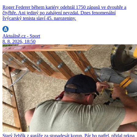
Roger Federer během kariéry odehrál 1750 zápasů ve dvouhře a
čtyřhře. Ani jediný po zahájení nevzdal. Dnes fenomenální
švýcarský tenista slaví 45. narozeniny.
Aktuálně.cz - Sport
8. 8. 2026, 18:50
Starý žebřík z garáže za stopadesát korun. Pár ho natřel, přidal prkna