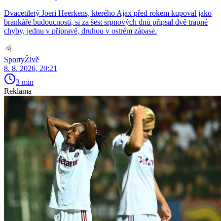
Dvacetiletý Joeri Heerkens, kterého Ajax před rokem kupoval jako
brankáře budoucnosti, si za šest srpnových dnů připsal dvě trapné
chyby, jednu v přípravě, druhou v ostrém zápase.
SportyŽivě
8. 8. 2026, 20:21
3 min
Reklama