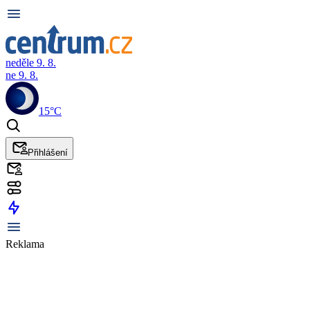
neděle 9. 8.
ne 9. 8.
15°C
Přihlášení
Reklama