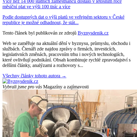
Více než 14 000 státních zaměstnanců dostalo v letošním roce
měsíční plat ve výši 100 tisíc a více
Podle dostupných dat o výši platů ve veřejném sektoru v České
republice je možné odhadnout, že stát...
Tento článek byl publikován ze zdrojů
Byznysdenik.cz
Web se zaměřuje na aktuální dění v byznysu, průmyslu, obchodu i
službách. Čtenáři zde najdou zprávy o firmách, investicích,
legislativních změnách, pracovním trhu i nových technologiích,
které ovlivňují podnikání. Obsah kombinuje rychlé zpravodajství s
delšími články, analýzami a rozhovory s...
Všechny články tohoto autora →
Vybrali jsme pro vás
Magazíny a zajímavosti