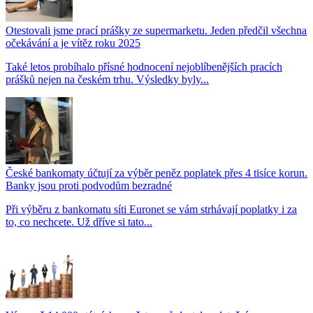
Otestovali jsme prací prášky ze supermarketu. Jeden předčil všechna
očekávání a je vítěz roku 2025
Také letos probíhalo přísné hodnocení nejoblíbenějších pracích
prášků nejen na českém trhu. Výsledky byly...
České bankomaty účtují za výběr peněz poplatek přes 4 tisíce korun.
Banky jsou proti podvodům bezradné
Při výběru z bankomatu síti Euronet se vám strhávají poplatky i za
to, co nechcete. Už dříve si tato...