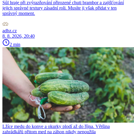
Sůl hraje při zvýrazňování přirozené chuti brambor a zajišťování
jejich správné textury zásadní roli. Musíte ji však přidat v ten
správný moment.
adbz.cz
8. 8. 2026, 20:40
2 min
Lžíce medu do konve a okurky plodí až do října. Většina
zahrádkářů přitom med na záhon nikdy nepoužila