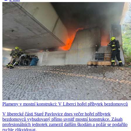
Plameny v mostní konstrukci: V Liberci hořel příbytek bezdomovců
V liberecké části Staré Pavlovice dnes večer hořel příbytek
bezdomovců vybudovaný přímo uvnitř mostní konstrukce. Zásah
profesionálních jednotek zamezil dalším škodám a požár se podařilo
rychle zlikvidovat.