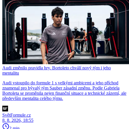
Audi změnilo pravidla hry. Bortoleto chválí nový tým i jeho
mentalitu
Audi vstoupilo do formule 1 s velkými ambicemi a jeho příchod
znamenal pro bývalý tým Sauber zásadní změnu. Podle Gabriela
Bortoleta se proměnila nejen finanční situace a technické zázemí, ale
především mentalita celého týmu.
SvětFormule.cz
8. 8. 2026, 18:55
2 min