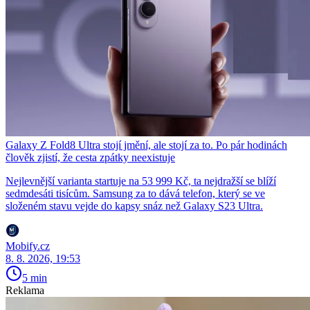
Galaxy Z Fold8 Ultra stojí jmění, ale stojí za to. Po pár hodinách
člověk zjistí, že cesta zpátky neexistuje
Nejlevnější varianta startuje na 53 999 Kč, ta nejdražší se blíží
sedmdesáti tisícům. Samsung za to dává telefon, který se ve
složeném stavu vejde do kapsy snáz než Galaxy S23 Ultra.
Mobify.cz
8. 8. 2026, 19:53
5 min
Reklama