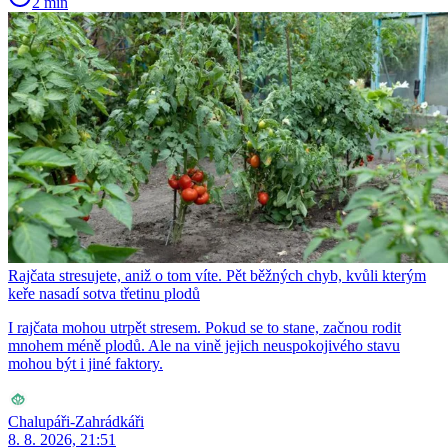
2 min
Rajčata stresujete, aniž o tom víte. Pět běžných chyb, kvůli kterým
keře nasadí sotva třetinu plodů
I rajčata mohou utrpět stresem. Pokud se to stane, začnou rodit
mnohem méně plodů. Ale na vině jejich neuspokojivého stavu
mohou být i jiné faktory.
Chalupáři-Zahrádkáři
8. 8. 2026, 21:51