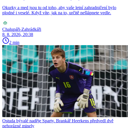
Okurky a med jsou tu od toho, aby vaše letní zahradničení bylo
plodné i veselé. Když víte, jak na to, určitě nešlápnete vedle.
Chalupáři-Zahrádkáři
8. 8. 2026, 20:38
2 min
Ostuda bývalé naděje Sparty. Brankář Heerkens předvedl dvě
nehorázné minely