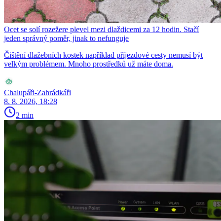
Ocet se solí rozežere plevel mezi dlaždicemi za 12 hodin. Stačí
jeden správný poměr, jinak to nefunguje
Čištění dlažebních kostek například příjezdové cesty nemusí být
velkým problémem. Mnoho prostředků už máte doma.
Chalupáři-Zahrádkáři
8. 8. 2026, 18:28
2 min