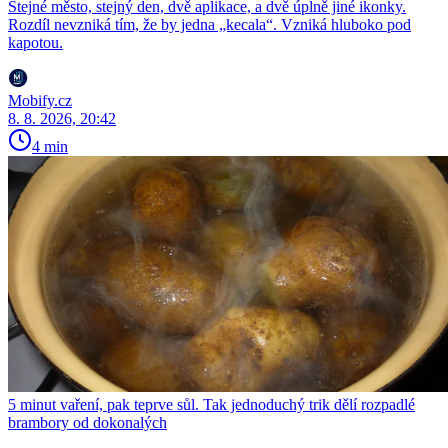
Stejné město, stejný den, dvě aplikace, a dvě úplně jiné ikonky.
Rozdíl nevzniká tím, že by jedna „kecala“. Vzniká hluboko pod
kapotou.
Mobify.cz
8. 8. 2026, 20:42
4 min
5 minut vaření, pak teprve sůl. Tak jednoduchý trik dělí rozpadlé
brambory od dokonalých