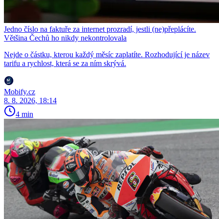
Jedno číslo na faktuře za internet prozradí, jestli (ne)přeplácíte.
Většina Čechů ho nikdy nekontrolovala
Nejde o částku, kterou každý měsíc zaplatíte. Rozhodující je název
tarifu a rychlost, která se za ním skrývá.
Mobify.cz
8. 8. 2026, 18:14
4 min