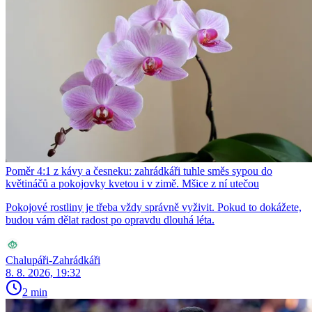
Poměr 4:1 z kávy a česneku: zahrádkáři tuhle směs sypou do
květináčů a pokojovky kvetou i v zimě. Mšice z ní utečou
Pokojové rostliny je třeba vždy správně vyživit. Pokud to dokážete,
budou vám dělat radost po opravdu dlouhá léta.
Chalupáři-Zahrádkáři
8. 8. 2026, 19:32
2 min