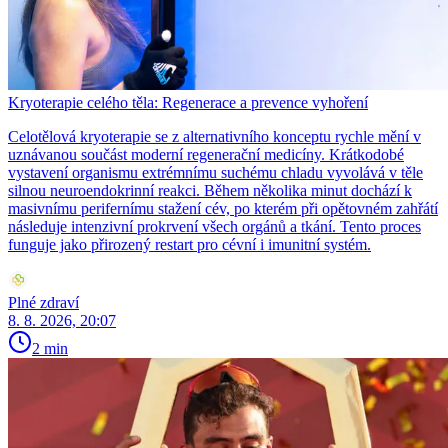
Kryoterapie celého těla: Regenerace a prevence vyhoření
Celotělová kryoterapie se z alternativního konceptu rychle mění v
uznávanou součást moderní regenerační medicíny. Krátkodobé
vystavení organismu extrémnímu suchému chladu vyvolává v těle
silnou neuroendokrinní reakci. Během několika minut dochází k
masivnímu perifernímu stažení cév, po kterém při opětovném zahřátí
následuje intenzivní prokrvení všech orgánů a tkání. Tento proces
funguje jako přirozený restart pro cévní i imunitní systém.
Plné zdraví
8. 8. 2026, 20:07
2 min