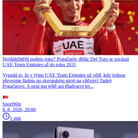
Nejdůležitější podpis roku? Pogačarův dědic Del Toro se zavázal
UAE Team Emirates až do roku 2031
Vypadá to, že v týmu UAE Team Emirates už vědí, kdo jednou
převezme štafetu po slovinském stroji na vítězství Tadeji
Pogačarovi. A není mu ještě ani třiadvacet let...
SportWin
8. 8. 2026, 20:06
1 min