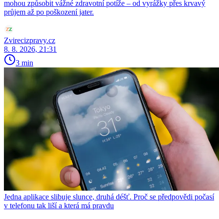
mohou způsobit vážné zdravotní potíže – od vyrážky přes krvavý
průjem až po poškození jater.
Zvirecizpravy.cz
8. 8. 2026, 21:31
3 min
Jedna aplikace slibuje slunce, druhá déšť. Proč se předpovědi počasí
v telefonu tak liší a která má pravdu