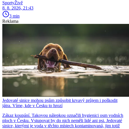
SportyŽivě
8. 8. 2026, 21:43
3 min
Reklama
Jedovaté sinice mohou psům způsobit krvavý průjem i poškodit
játra. Víme, kde v Česku to hrozí
Zákaz koupání. Takovou nálepkou označili hygienici osm vodních
ploch v Česku. Vstupovat by do nich neměli lidé ani psi. Jedovaté
sinice, kterými je voda v těchto místech kontaminovaná, jim totiž