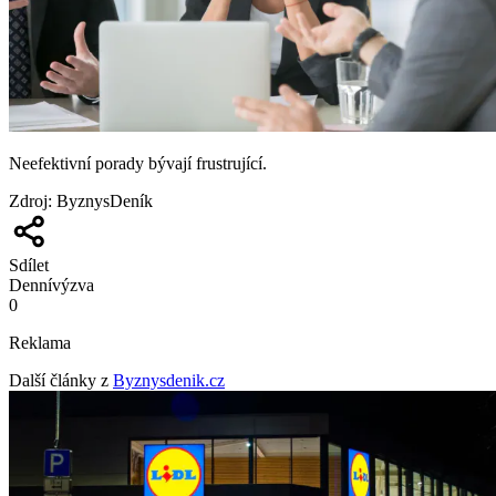
Neefektivní porady bývají frustrující.
Zdroj
:
ByznysDeník
Sdílet
Denní
výzva
0
Reklama
Další články z
Byznysdenik.cz