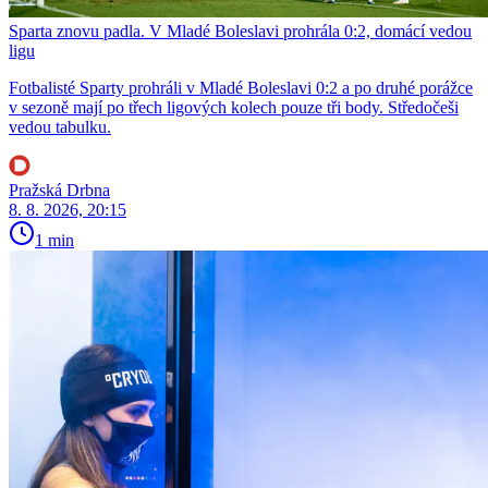
Sparta znovu padla. V Mladé Boleslavi prohrála 0:2, domácí vedou
ligu
Fotbalisté Sparty prohráli v Mladé Boleslavi 0:2 a po druhé porážce
v sezoně mají po třech ligových kolech pouze tři body. Středočeši
vedou tabulku.
Pražská Drbna
8. 8. 2026, 20:15
1 min