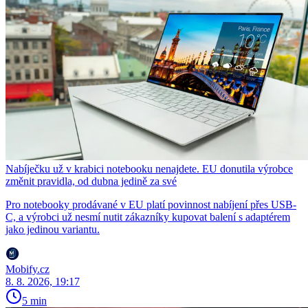
Nabíječku už v krabici notebooku nenajdete. EU donutila výrobce
změnit pravidla, od dubna jedině za své
Pro notebooky prodávané v EU platí povinnost nabíjení přes USB-
C, a výrobci už nesmí nutit zákazníky kupovat balení s adaptérem
jako jedinou variantu.
Mobify.cz
8. 8. 2026, 19:17
5 min