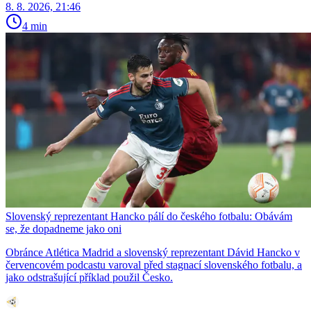
8. 8. 2026, 21:46
4 min
Slovenský reprezentant Hancko pálí do českého fotbalu: Obávám
se, že dopadneme jako oni
Obránce Atlética Madrid a slovenský reprezentant Dávid Hancko v
červencovém podcastu varoval před stagnací slovenského fotbalu, a
jako odstrašující příklad použil Česko.