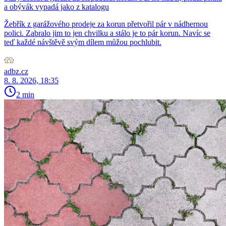
a obývák vypadá jako z katalogu
Žebřík z garážového prodeje za korun přetvořil pár v nádhernou
polici. Zabralo jim to jen chvilku a stálo je to pár korun. Navíc se
teď každé návštěvě svým dílem můžou pochlubit.
adbz.cz
8. 8. 2026, 18:35
2 min