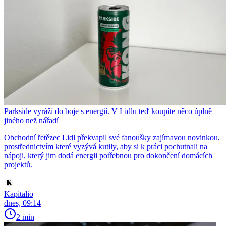
Parkside vyráží do boje s energií. V Lidlu teď koupíte něco úplně
jiného než nářadí
Obchodní řetězec Lidl překvapil své fanoušky zajímavou novinkou,
prostřednictvím které vyzývá kutily, aby si k práci pochutnali na
nápoji, který jim dodá energii potřebnou pro dokončení domácích
projektů.
Kapitalio
dnes, 09:14
2 min