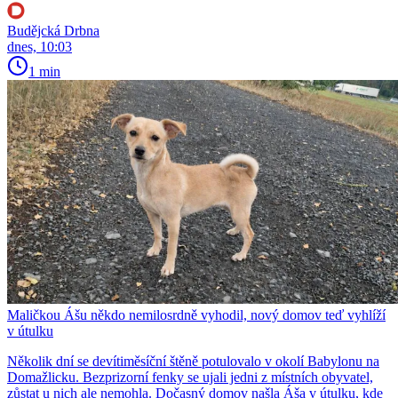
Budějcká Drbna
dnes, 10:03
1 min
Maličkou Ášu někdo nemilosrdně vyhodil, nový domov teď vyhlíží
v útulku
Několik dní se devítiměsíční štěně potulovalo v okolí Babylonu na
Domažlicku. Bezprizorní fenky se ujali jedni z místních obyvatel,
zůstat u nich ale nemohla. Dočasný domov našla Áša v útulku, kde