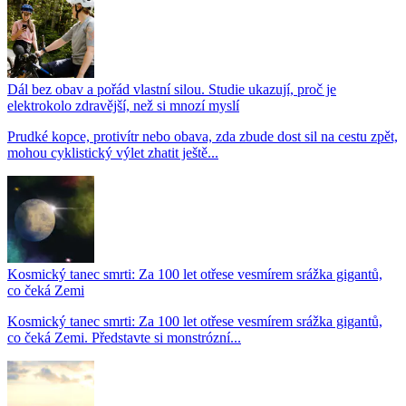
Dál bez obav a pořád vlastní silou. Studie ukazují, proč je
elektrokolo zdravější, než si mnozí myslí
Prudké kopce, protivítr nebo obava, zda zbude dost sil na cestu zpět,
mohou cyklistický výlet zhatit ještě...
Kosmický tanec smrti: Za 100 let otřese vesmírem srážka gigantů,
co čeká Zemi
Kosmický tanec smrti: Za 100 let otřese vesmírem srážka gigantů,
co čeká Zemi. Představte si monstrózní...