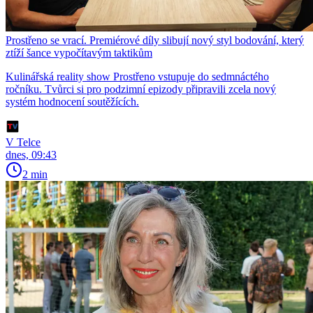
Prostřeno se vrací. Premiérové díly slibují nový styl bodování, který
ztíží šance vypočítavým taktikům
Kulinářská reality show Prostřeno vstupuje do sedmnáctého
ročníku. Tvůrci si pro podzimní epizody připravili zcela nový
systém hodnocení soutěžících.
V Telce
dnes, 09:43
2 min