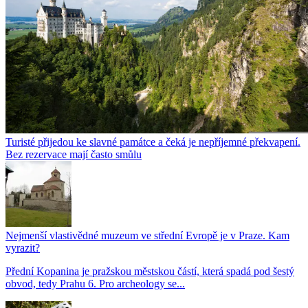
Turisté přijedou ke slavné památce a čeká je nepříjemné překvapení.
Bez rezervace mají často smůlu
Nejmenší vlastivědné muzeum ve střední Evropě je v Praze. Kam
vyrazit?
Přední Kopanina je pražskou městskou částí, která spadá pod šestý
obvod, tedy Prahu 6. Pro archeology se...