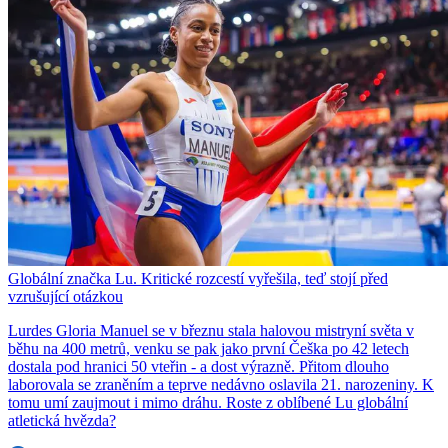
Globální značka Lu. Kritické rozcestí vyřešila, teď stojí před
vzrušující otázkou
Lurdes Gloria Manuel se v březnu stala halovou mistryní světa v
běhu na 400 metrů, venku se pak jako první Češka po 42 letech
dostala pod hranici 50 vteřin - a dost výrazně. Přitom dlouho
laborovala se zraněním a teprve nedávno oslavila 21. narozeniny. K
tomu umí zaujmout i mimo dráhu. Roste z oblíbené Lu globální
atletická hvězda?