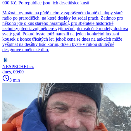
000 Kč. Po republice jsou jich desetitisíce kusů
Možná i vy máte na půdě nebo v zaprášeném koutě chalupy staré
rádio po prarodičích, na které desítky let sedal prach. Zatímco pro
někoho jde o kus starého harampádí, pro sběratele historické
techniky představují některé výjimečné předválečné modely doslova
svatý grál. Pokud byste totiž narazili na jeden konkrétní luxusní
kousek z konce třicátých let, jehož cena se dnes na aukcích může
vyšplhat na desítky tisíc korun, drželi byste v rukou skutečné
designové umělecké dílo.
NESPECHEJ.cz
dnes, 09:00
3 min