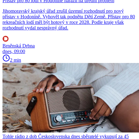
Přístav pro 80 lodí v Hodoníně narazil na úřední problém
Jihomoravský krajský úřad zrušil územní rozhodnutí pro nový
přístav v Hodoníně. Vyhověl tak podnětu Dětí Země. Přístav pro 80
rekreačních lodí měl být hotový v roce 2028. Podle kraje však
rozhodnutí vydal nesprávný úřad.
Brněnská Drbna
dnes, 09:00
2 min
Tohle rádio z dob Československa dnes sběratelé vykupují za 45