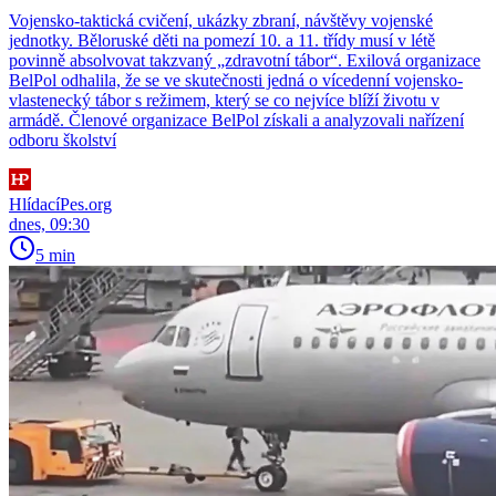
Vojensko-taktická cvičení, ukázky zbraní, návštěvy vojenské
jednotky. Běloruské děti na pomezí 10. a 11. třídy musí v létě
povinně absolvovat takzvaný „zdravotní tábor“. Exilová organizace
BelPol odhalila, že se ve skutečnosti jedná o vícedenní vojensko-
vlastenecký tábor s režimem, který se co nejvíce blíží životu v
armádě. Členové organizace BelPol získali a analyzovali nařízení
odboru školství
HlídacíPes.org
dnes, 09:30
5 min