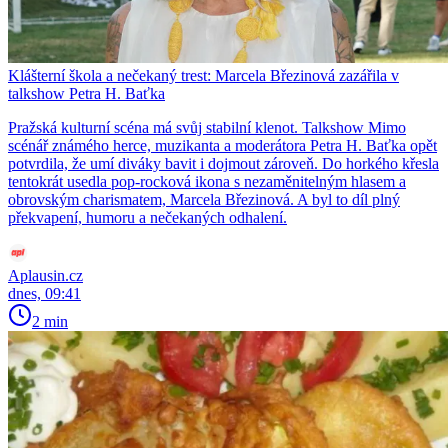
Klášterní škola a nečekaný trest: Marcela Březinová zazářila v
talkshow Petra H. Baťka
Pražská kulturní scéna má svůj stabilní klenot. Talkshow Mimo
scénář známého herce, muzikanta a moderátora Petra H. Baťka opět
potvrdila, že umí diváky bavit i dojmout zároveň. Do horkého křesla
tentokrát usedla pop-rocková ikona s nezaměnitelným hlasem a
obrovským charismatem, Marcela Březinová. A byl to díl plný
překvapení, humoru a nečekaných odhalení.
Aplausin.cz
dnes, 09:41
2 min