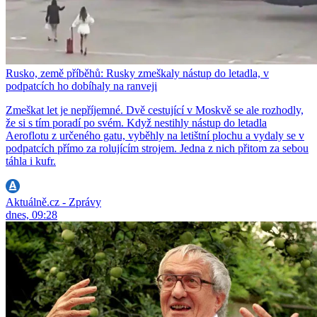
Rusko, země příběhů: Rusky zmeškaly nástup do letadla, v
podpatcích ho dobíhaly na ranveji
Zmeškat let je nepříjemné. Dvě cestující v Moskvě se ale rozhodly,
že si s tím poradí po svém. Když nestihly nástup do letadla
Aeroflotu z určeného gatu, vyběhly na letištní plochu a vydaly se v
podpatcích přímo za rolujícím strojem. Jedna z nich přitom za sebou
táhla i kufr.
Aktuálně.cz - Zprávy
dnes, 09:28