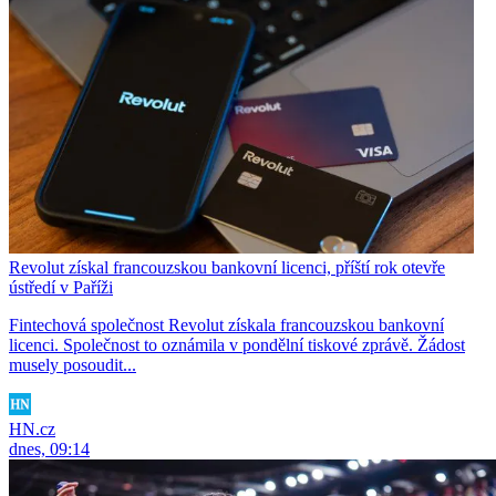
Revolut získal francouzskou bankovní licenci, příští rok otevře
ústředí v Paříži
Fintechová společnost Revolut získala francouzskou bankovní
licenci. Společnost to oznámila v pondělní tiskové zprávě. Žádost
musely posoudit...
HN.cz
dnes, 09:14