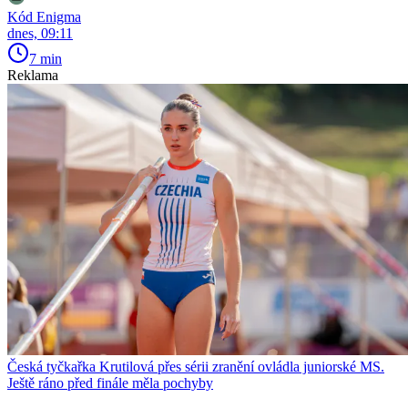
Kód Enigma
dnes, 09:11
7 min
Reklama
Česká tyčkařka Krutilová přes sérii zranění ovládla juniorské MS.
Ještě ráno před finále měla pochyby