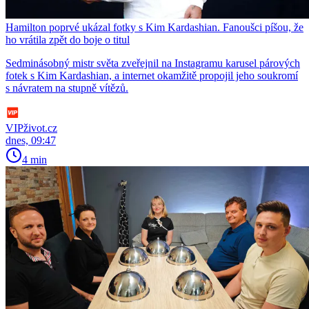
Hamilton poprvé ukázal fotky s Kim Kardashian. Fanoušci píšou, že
ho vrátila zpět do boje o titul
Sedminásobný mistr světa zveřejnil na Instagramu karusel párových
fotek s Kim Kardashian, a internet okamžitě propojil jeho soukromí
s návratem na stupně vítězů.
VIPživot.cz
dnes, 09:47
4 min