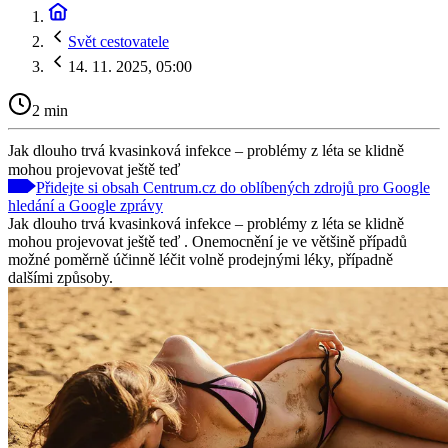
Svět cestovatele
14. 11. 2025, 05:00
2 min
Jak dlouho trvá kvasinková infekce – problémy z léta se klidně
mohou projevovat ještě teď
Přidejte si obsah Centrum.cz do oblíbených zdrojů pro Google
hledání a Google zprávy
Jak dlouho trvá kvasinková infekce – problémy z léta se klidně
mohou projevovat ještě teď . Onemocnění je ve většině případů
možné poměrně účinně léčit volně prodejnými léky, případně
dalšími způsoby.