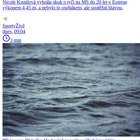
Nicole Krutilová vyhrála skok o tyči na MS do 20 let v Eugene
výkonem 4,45 m, a nebylo to osobákem, ale soutěžní hlavou.
SportyŽivě
dnes, 09:04
3 min