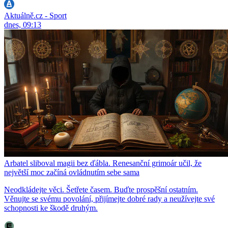
Aktuálně.cz - Sport
dnes, 09:13
Arbatel sliboval magii bez ďábla. Renesanční grimoár učil, že
největší moc začíná ovládnutím sebe sama
Neodkládejte věci. Šetřete časem. Buďte prospěšní ostatním.
Věnujte se svému povolání, přijímejte dobré rady a neužívejte své
schopnosti ke škodě druhým.