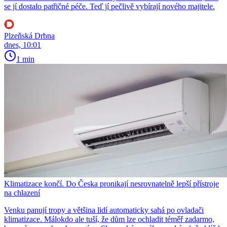
se jí dostalo patřičné péče. Teď jí pečlivě vybírají nového majitele.
Plzeňská Drbna
dnes, 10:01
1 min
Klimatizace končí. Do Česka pronikají nesrovnatelně lepší přístroje
na chlazení
Venku panují tropy a většina lidí automaticky sahá po ovladači
klimatizace. Málokdo ale tuší, že dům lze ochladit téměř zadarmo,