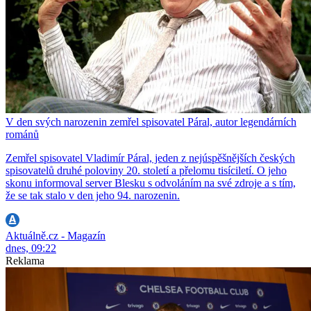
V den svých narozenin zemřel spisovatel Páral, autor legendárních
románů
Zemřel spisovatel Vladimír Páral, jeden z nejúspěšnějších českých
spisovatelů druhé poloviny 20. století a přelomu tisíciletí. O jeho
skonu informoval server Blesku s odvoláním na své zdroje a s tím,
že se tak stalo v den jeho 94. narozenin.
Aktuálně.cz - Magazín
dnes, 09:22
Reklama