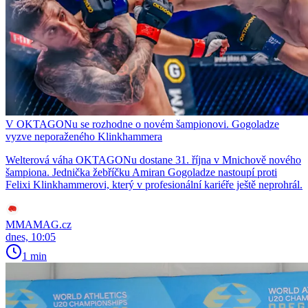
V OKTAGONu se rozhodne o novém šampionovi. Gogoladze
vyzve neporaženého Klinkhammera
Welterová váha OKTAGONu dostane 31. října v Mnichově nového
šampiona. Jednička žebříčku Amiran Gogoladze nastoupí proti
Felixi Klinkhammerovi, který v profesionální kariéře ještě neprohrál.
MMAMAG.cz
dnes, 10:05
1 min