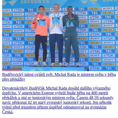
Budějovický talent ovládl svět. Michal Rada je mistrem světa v běhu
přes překážky
Devatenáctiletý Budějčák Michal Rada dosáhl dalšího výrazného
úspěchu. V americkém Eugene vyhrál finále běhu na 400 metrů
překážek a stal se juniorským mistrem světa. Časem 48,59 sekundy
navíc překonal 42 let starý evropský juniorský rekord. Jen několik
týdnů před triumfem přitom úspěšně odmaturoval na gymnáziu
Česká.