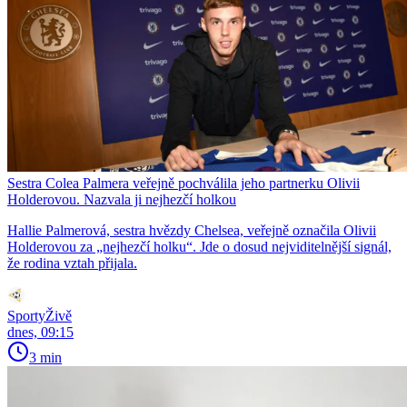
Sestra Colea Palmera veřejně pochválila jeho partnerku Olivii
Holderovou. Nazvala ji nejhezčí holkou
Hallie Palmerová, sestra hvězdy Chelsea, veřejně označila Olivii
Holderovou za „nejhezčí holku“. Jde o dosud nejviditelnější signál,
že rodina vztah přijala.
SportyŽivě
dnes, 09:15
3 min