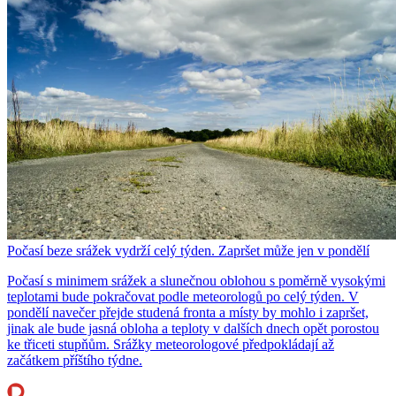
Počasí beze srážek vydrží celý týden. Zapršet může jen v pondělí
Počasí s minimem srážek a slunečnou oblohou s poměrně vysokými
teplotami bude pokračovat podle meteorologů po celý týden. V
pondělí navečer přejde studená fronta a místy by mohlo i zapršet,
jinak ale bude jasná obloha a teploty v dalších dnech opět porostou
ke třiceti stupňům. Srážky meteorologové předpokládají až
začátkem příštího týdne.