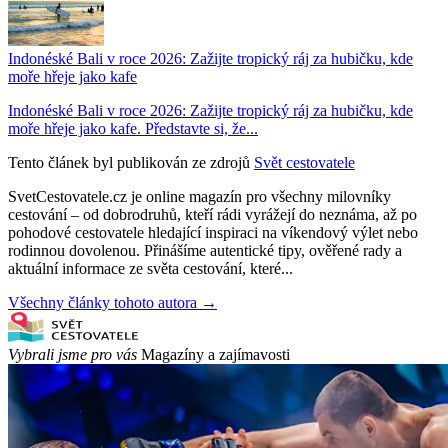
Indonéské Bali v roce 2026: Zažijte tropický ráj za hubičku, kde
moře hřeje jako kafe
Indonéské Bali v roce 2026: Zažijte tropický ráj za hubičku, kde
moře hřeje jako kafe. Představte si, že...
Tento článek byl publikován ze zdrojů
Svět cestovatele
SvetCestovatele.cz je online magazín pro všechny milovníky
cestování – od dobrodruhů, kteří rádi vyrážejí do neznáma, až po
pohodové cestovatele hledající inspiraci na víkendový výlet nebo
rodinnou dovolenou. Přinášíme autentické tipy, ověřené rady a
aktuální informace ze světa cestování, které...
Všechny články tohoto autora →
Vybrali jsme pro vás
Magazíny a zajímavosti