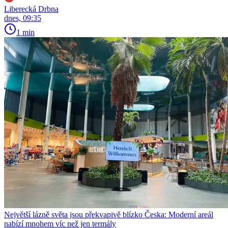
Liberecká Drbna
dnes, 09:35
1 min
Největší lázně světa jsou překvapivě blízko Česka: Moderní areál
nabízí mnohem víc než jen termály