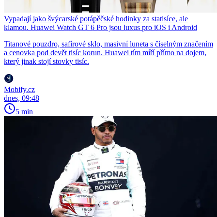
Vypadají jako švýcarské potápěčské hodinky za statisíce, ale
klamou. Huawei Watch GT 6 Pro jsou luxus pro iOS i Android
Titanové pouzdro, safírové sklo, masivní luneta s číselným značením
a cenovka pod devět tisíc korun. Huawei tím míří přímo na dojem,
který jinak stojí stovky tisíc.
Mobify.cz
dnes, 09:48
5 min