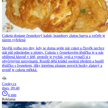
Cuketa dostane česnekový kabát, brambory zlatou barvu a večeře je
rázem vyřešená
Skvělá volba pro dny, kdy se doma sejde pár cuket a člověk nechce
stát půl odpoledne u plotny. Cuketa v česnekovém těstíčku je u nás
oblíbená hlavně v létě, protože je rychlá, sytá a vystačí si s
obyčejnými surovinami. Rozdíl dělá krátké osolení předem a hustší
těstíčko s česnekem, díky kterému zůstane povrch hezky zlatavý a
uvnitř je cuketa měkká.
Cooky.cz
dnes, 09:40
4 min
Reklama