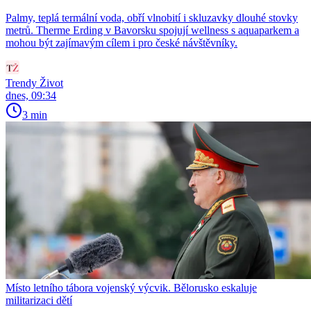
Palmy, teplá termální voda, obří vlnobití i skluzavky dlouhé stovky
metrů. Therme Erding v Bavorsku spojují wellness s aquaparkem a
mohou být zajímavým cílem i pro české návštěvníky.
Trendy Život
dnes, 09:34
3 min
Místo letního tábora vojenský výcvik. Bělorusko eskaluje
militarizaci dětí