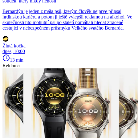
soudek, který nikdy nenosil
Bernardýn je jeden z mála psů, kterým člověk nejprve připsal
hrdinskou kariéru a potom ji ještě vylepšil reklamou na alkohol. Ve
skutečnosti tito mohutní psi po staletí pomáhali hledat ztracené
cestující v nebezpečném průsmyku Velkého svatého Bernarda.
Žlutá kočka
dnes, 10:00
13 min
Reklama