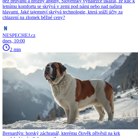
bez průvanu a hrozby angíny. Slovenský vynálezce ukázal, že klíč k
letnímu komfortu se skrývá v zemi pod námi nebo nad našimi
hlavami. Jaké tajemství skrývá technologie, která sráží účty za
chlazení na zlomek běžné ceny?
NESPECHEJ.cz
dnes, 10:00
2 min
Bernardýn: horský záchranář, kterému člověk přivěsil na krk