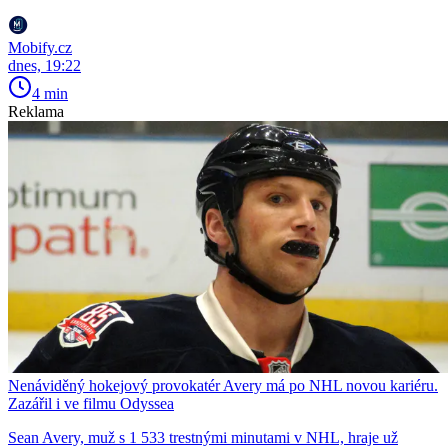
Mobify.cz
dnes, 19:22
4 min
Reklama
Nenáviděný hokejový provokatér Avery má po NHL novou kariéru.
Zazářil i ve filmu Odyssea
Sean Avery, muž s 1 533 trestnými minutami v NHL, hraje už