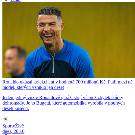
Ronaldo ukázal kolekci aut v hodnotě 700 milionů Kč. Patří mezi ně
model, kterých vzniklo jen deset
Jeden jediný vůz v Ronaldově garáži stojí víc než zbytek sbírky
dohromady. Je to Bugatti, které automobilka vyrobila v pouhých
deseti kusech.
SportyŽivě
dnes, 20:16