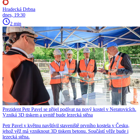
Hradecká Drbna
dnes, 19:30
2 min
Prezident Petr Pavel se přijel podívat na nový kostel v Neratovicích.
Vzniká 3D tiskem a uvnitř bude lezecká stěna
Petr Pavel v květnu navštívil staveniště prvního kostela v Česku,
jehož věž má vzniknout 3D tiskem betonu. Součástí věže bude i
lezecká stěna.