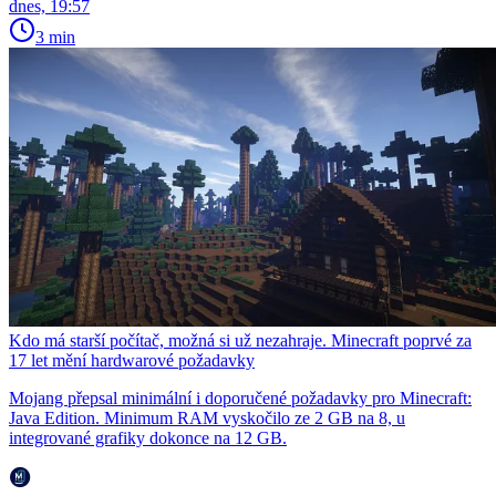
dnes, 19:57
3 min
Kdo má starší počítač, možná si už nezahraje. Minecraft poprvé za
17 let mění hardwarové požadavky
Mojang přepsal minimální i doporučené požadavky pro Minecraft:
Java Edition. Minimum RAM vyskočilo ze 2 GB na 8, u
integrované grafiky dokonce na 12 GB.