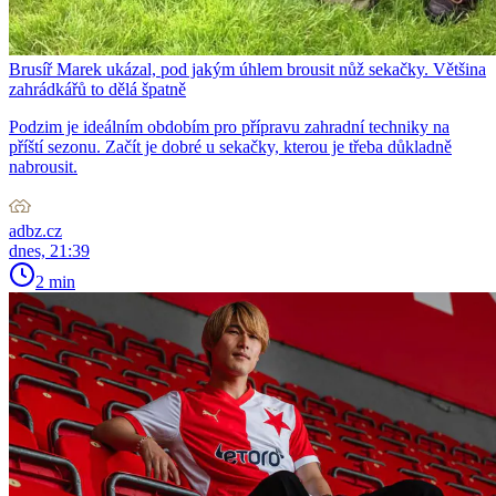
Brusíř Marek ukázal, pod jakým úhlem brousit nůž sekačky. Většina
zahrádkářů to dělá špatně
Podzim je ideálním obdobím pro přípravu zahradní techniky na
příští sezonu. Začít je dobré u sekačky, kterou je třeba důkladně
nabrousit.
adbz.cz
dnes, 21:39
2 min