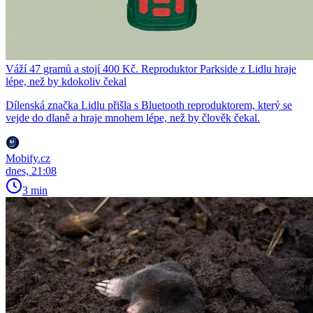
Váží 47 gramů a stojí 400 Kč. Reproduktor Parkside z Lidlu hraje
lépe, než by kdokoliv čekal
Dílenská značka Lidlu přišla s Bluetooth reproduktorem, který se
vejde do dlaně a hraje mnohem lépe, než by člověk čekal.
Mobify.cz
dnes, 21:08
3 min