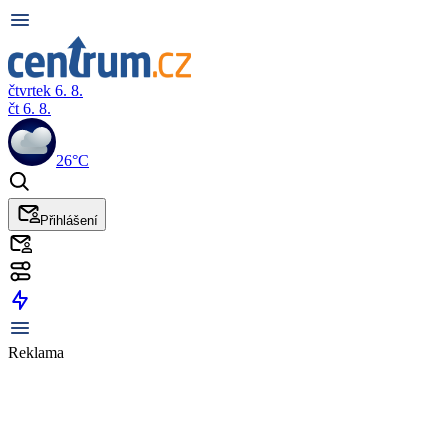
čtvrtek 6. 8.
čt 6. 8.
26°C
Přihlášení
Reklama