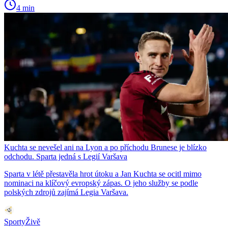
4 min
Kuchta se nevešel ani na Lyon a po příchodu Brunese je blízko
odchodu. Sparta jedná s Legií Varšava
Sparta v létě přestavěla hrot útoku a Jan Kuchta se ocitl mimo
nominaci na klíčový evropský zápas. O jeho služby se podle
polských zdrojů zajímá Legia Varšava.
SportyŽivě