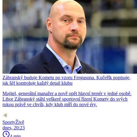
Zábranský buduje Kometu po vzoru Fergusona. Kučeřík popisuje,
jak šéf kontroluje každý detail klubu
Majitel, generální manažer a nově opět hlavní trenér v jedné osobě.
Libor Zábranský stáhl veškeré sportovní řízení Komety do svých
rukou právě ve chvíli, kdy klub míří do nové éry.
SportyŽivě
dnes, 20:23
4 min