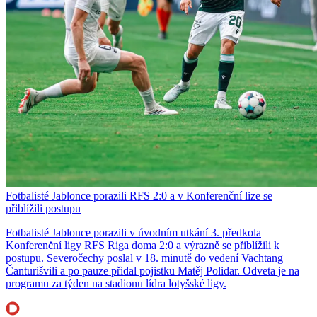
Fotbalisté Jablonce porazili RFS 2:0 a v Konferenční lize se
přiblížili postupu
Fotbalisté Jablonce porazili v úvodním utkání 3. předkola
Konferenční ligy RFS Riga doma 2:0 a výrazně se přiblížili k
postupu. Severočechy poslal v 18. minutě do vedení Vachtang
Čanturišvili a po pauze přidal pojistku Matěj Polidar. Odveta je na
programu za týden na stadionu lídra lotyšské ligy.