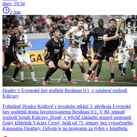
dnes, 19:34
2 min
Hradec v Evropské lize podlehl Besiktasi 0:1, v oslabení rozhodl
Kilicsoy
Fotbalisté Hradce Králové v úvodním utkání 3. předkola Evropské
ligy podlehli doma favorizovanému Besiktasi 0:1. V 80. minutě
rozhodl Semih Kilicsoy. Hosté, v jejichž základní sestavě nastoupil
český křídelník Václav Černý, hráli od 71. minuty bez vyloučeného
Kassouma Ouattary. Odveta je na programu za týden v Istanbulu.