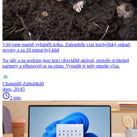
5 let jsme marně vyháněli krtka. Zahradník vzal kuchyňský odpad,
noviny a za 20 minut byl klid
Na jaře a na podzim jsou krtci obzvláště aktivní, protože si hledají
partnery a připravují se na zimu. Vypudit je tedy musíte včas.
Chalupáři-Zahrádkáři
dnes, 20:45
2 min