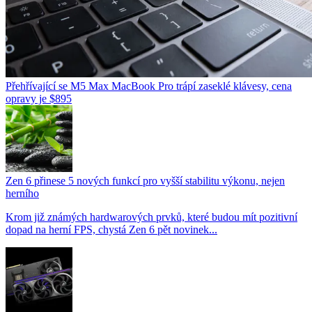
Přehřívající se M5 Max MacBook Pro trápí zaseklé klávesy, cena
opravy je $895
Zen 6 přinese 5 nových funkcí pro vyšší stabilitu výkonu, nejen
herního
Krom již známých hardwarových prvků, které budou mít pozitivní
dopad na herní FPS, chystá Zen 6 pět novinek...