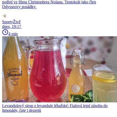
potřetí ve filmu Christophera Nolana. Tentokrát jako člen
Odysseovy posádky.
SportyŽivě
dnes, 19:17
4 min
Levandulový sirup z levandule lékařské: Fialová letní zásoba do
limonády, čaje i dezertů