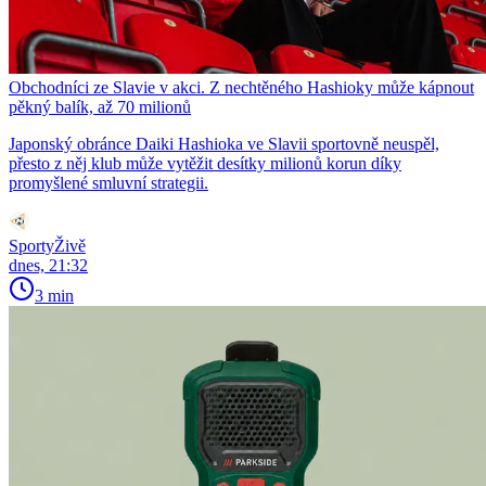
Obchodníci ze Slavie v akci. Z nechtěného Hashioky může kápnout
pěkný balík, až 70 milionů
Japonský obránce Daiki Hashioka ve Slavii sportovně neuspěl,
přesto z něj klub může vytěžit desítky milionů korun díky
promyšlené smluvní strategii.
SportyŽivě
dnes, 21:32
3 min