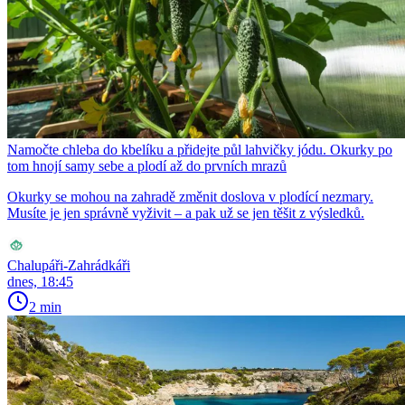
Namočte chleba do kbelíku a přidejte půl lahvičky jódu. Okurky po
tom hnojí samy sebe a plodí až do prvních mrazů
Okurky se mohou na zahradě změnit doslova v plodící nezmary.
Musíte je jen správně vyživit – a pak už se jen těšit z výsledků.
Chalupáři-Zahrádkáři
dnes, 18:45
2 min