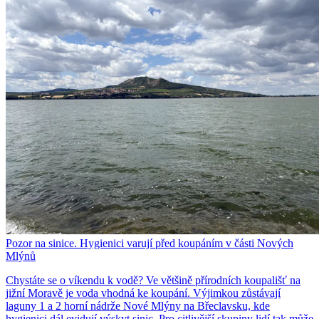
Pozor na sinice. Hygienici varují před koupáním v části Nových
Mlýnů
Chystáte se o víkendu k vodě? Ve většině přírodních koupališť na
jižní Moravě je voda vhodná ke koupání. Výjimkou zůstávají
laguny 1 a 2 horní nádrže Nové Mlýny na Břeclavsku, kde
hygienici dál evidují výskyt sinic. Pro citlivější skupiny lidí tak může