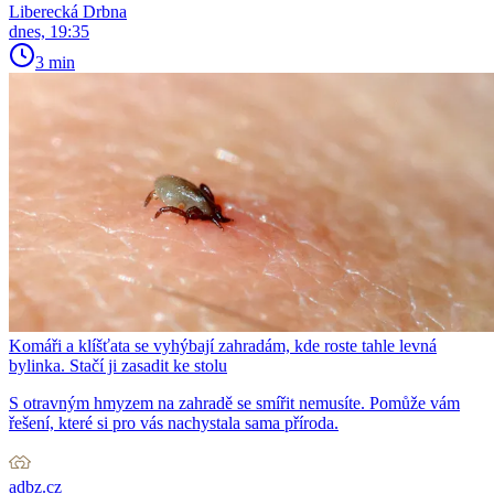
Liberecká Drbna
dnes, 19:35
3 min
Komáři a klíšťata se vyhýbají zahradám, kde roste tahle levná
bylinka. Stačí ji zasadit ke stolu
S otravným hmyzem na zahradě se smířit nemusíte. Pomůže vám
řešení, které si pro vás nachystala sama příroda.
adbz.cz