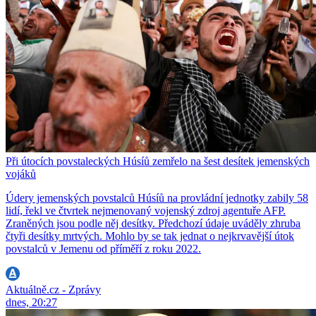
Při útocích povstaleckých Húsíů zemřelo na šest desítek jemenských
vojáků
Údery jemenských povstalců Húsíů na provládní jednotky zabily 58
lidí, řekl ve čtvrtek nejmenovaný vojenský zdroj agentuře AFP.
Zraněných jsou podle něj desítky. Předchozí údaje uváděly zhruba
čtyři desítky mrtvých. Mohlo by se tak jednat o nejkrvavější útok
povstalců v Jemenu od příměří z roku 2022.
Aktuálně.cz - Zprávy
dnes, 20:27