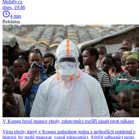
Mobify.cz
dnes, 19:46
4 min
Reklama
V Kongu hrozí mutace eboly, zdravotníci rozšíří zásah proti nákaze
Virus eboly, který v Kongu způsobuje jednu z nejhorších epidemií v
historii, by mohl mutovat, varují zdravotníci. Afričtí odborníci proto