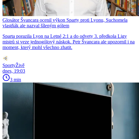
Glosátor Švancara ocenil výkon Sparty proti Lyonu, Suchomela
vlastňák ale nazval šíleným gólem
Sparta porazila Lyon na Letné 2:1 a do odvety 3. předkola Ligy
mistrů si veze jednogólový náskok. Petr Švancara ale upozornil i na
moment, který mohl všechno zhatit.
SportyŽivě
dnes, 19:03
3 min