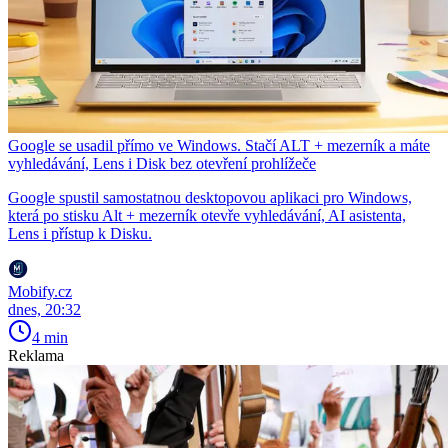
Google se usadil přímo ve Windows. Stačí ALT + mezerník a máte
vyhledávání, Lens i Disk bez otevření prohlížeče
Google spustil samostatnou desktopovou aplikaci pro Windows,
která po stisku Alt + mezerník otevře vyhledávání, AI asistenta,
Lens i přístup k Disku.
Mobify.cz
dnes, 20:32
4 min
Reklama