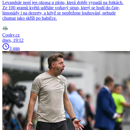
Levandule není jen okrasa u plotu, která dobře vypadá na fotkách.
Ze 100 gramů květů uděláte voňavý sirup, který se hodí do čaje,
limonády i na dezerty, a když se nepřežene louhování, nebude
chutnat jako skříň po babičce.
Cooky.cz
dnes, 19:12
3 min