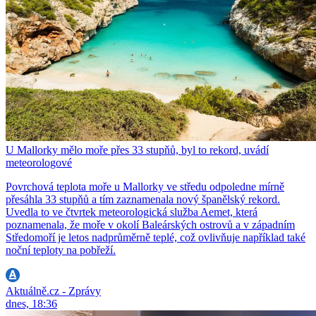
U Mallorky mělo moře přes 33 stupňů, byl to rekord, uvádí
meteorologové
Povrchová teplota moře u Mallorky ve středu odpoledne mírně
přesáhla 33 stupňů a tím zaznamenala nový španělský rekord.
Uvedla to ve čtvrtek meteorologická služba Aemet, která
poznamenala, že moře v okolí Baleárských ostrovů a v západním
Středomoří je letos nadprůměrně teplé, což ovlivňuje například také
noční teploty na pobřeží.
Aktuálně.cz - Zprávy
dnes, 18:36