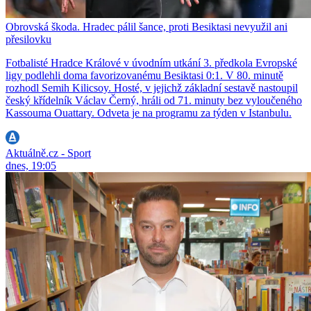
Obrovská škoda. Hradec pálil šance, proti Besiktasi nevyužil ani
přesilovku
Fotbalisté Hradce Králové v úvodním utkání 3. předkola Evropské
ligy podlehli doma favorizovanému Besiktasi 0:1. V 80. minutě
rozhodl Semih Kilicsoy. Hosté, v jejichž základní sestavě nastoupil
český křídelník Václav Černý, hráli od 71. minuty bez vyloučeného
Kassouma Ouattary. Odveta je na programu za týden v Istanbulu.
Aktuálně.cz - Sport
dnes, 19:05