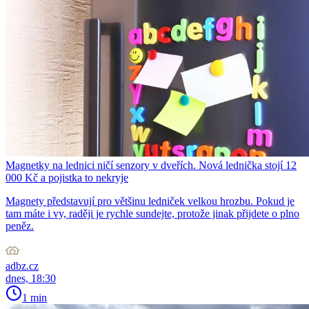
Magnetky na lednici ničí senzory v dveřích. Nová lednička stojí 12
000 Kč a pojistka to nekryje
Magnety představují pro většinu ledniček velkou hrozbu. Pokud je
tam máte i vy, raději je rychle sundejte, protože jinak přijdete o plno
peněz.
adbz.cz
dnes, 18:30
1 min