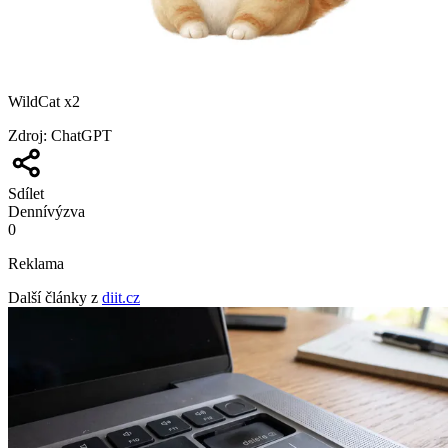
WildCat x2
Zdroj
:
ChatGPT
Sdílet
Denní
výzva
0
Reklama
Další články z
diit.cz