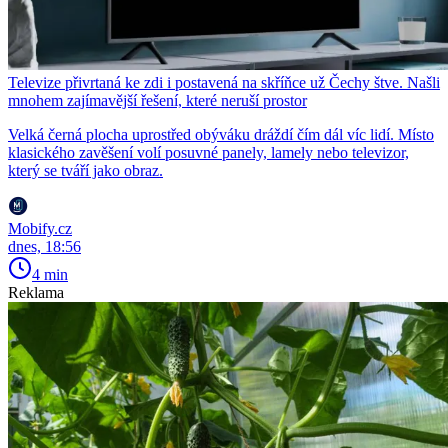
Televize přivrtaná ke zdi i postavená na skříňce už Čechy štve. Našli
mnohem zajímavější řešení, které neruší prostor
Velká černá plocha uprostřed obýváku dráždí čím dál víc lidí. Místo
klasického zavěšení volí posuvné panely, lamely nebo televizor,
který se tváří jako obraz.
Mobify.cz
dnes, 18:56
4 min
Reklama