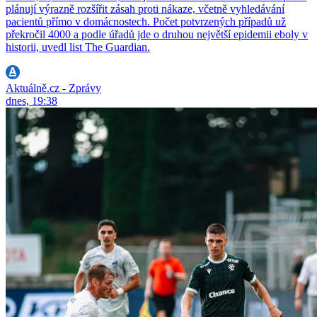
plánují výrazně rozšířit zásah proti nákaze, včetně vyhledávání
pacientů přímo v domácnostech. Počet potvrzených případů už
překročil 4000 a podle úřadů jde o druhou největší epidemii eboly v
historii, uvedl list The Guardian.
Aktuálně.cz - Zprávy
dnes, 19:38