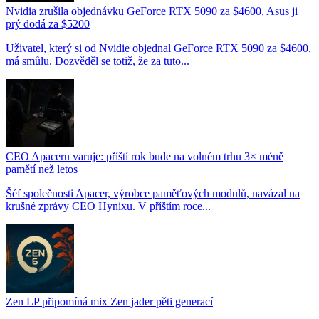
Nvidia zrušila objednávku GeForce RTX 5090 za $4600, Asus ji
prý dodá za $5200
Uživatel, který si od Nvidie objednal GeForce RTX 5090 za $4600,
má smůlu. Dozvěděl se totiž, že za tuto...
CEO Apaceru varuje: příští rok bude na volném trhu 3× méně
pamětí než letos
Šéf společnosti Apacer, výrobce paměťových modulů, navázal na
krušné zprávy CEO Hynixu. V příštím roce...
Zen LP připomíná mix Zen jader pěti generací