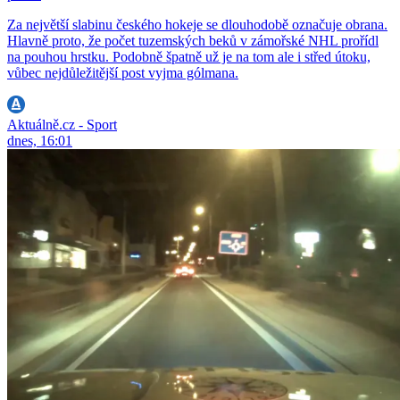
Za největší slabinu českého hokeje se dlouhodobě označuje obrana.
Hlavně proto, že počet tuzemských beků v zámořské NHL prořídl
na pouhou hrstku. Podobně špatně už je na tom ale i střed útoku,
vůbec nejdůležitější post vyjma gólmana.
Aktuálně.cz - Sport
dnes, 16:01