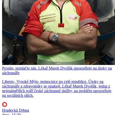
Prosím, nemlaťte nás. Lékař Marek Dvořák upozorňuje na útoky na
záchranáře
Liberec, Vysoké Mýto, nemocnice po celé republice. Útoky na
záchranáře a zdravotníky se opakují. Lékař Marek Dvořák, jedna z
nejznámějších tváří české záchranné služby, na problém upozorňuje
na sociálních sítích.
Hradecká Drbna
dnes, 15:30