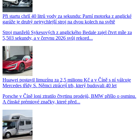
Při startu chrlí 40 litrů vody za sekundu: Parní motorka z anglické
garáže je druhý nejrychlejší stroj na dvou kolech na světě
Stroj manželů Sykesových z anglického Bedale zajel čtvrt míle za
5,503 sekundy, a v červnu 2026 svůj rekord...
Huawei postavil limuzínu za 2,5 milionu Kč a v Číně s ní válcuje
Mercedes třídy S. Němci ztrácejí trh, který budovali 40 let
Porsche v Číně loni ztratilo čtvrtinu prodejů, BMW přišlo o osminu.
A čínské prémiové značky, které před...