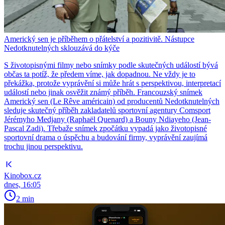
Americký sen je příběhem o přátelství a pozitivitě. Nástupce
Nedotknutelných sklouzává do kýče
S životopisnými filmy nebo snímky podle skutečných událostí bývá
občas ta potíž, že předem víme, jak dopadnou. Ne vždy je to
překážka, protože vyprávění si může hrát s perspektivou, interpretací
událostí nebo jinak osvěžit známý příběh. Francouzský snímek
Americký sen (Le Rêve américain) od producentů Nedotknutelných
sleduje skutečný příběh zakladatelů sportovní agentury Comsport
Jérémyho Medjany (Raphaël Quenard) a Bouny Ndiayeho (Jean-
Pascal Zadi). Třebaže snímek zpočátku vypadá jako životopisné
sportovní drama o úspěchu a budování firmy, vyprávění zaujímá
trochu jinou perspektivu.
Kinobox.cz
dnes, 16:05
2 min