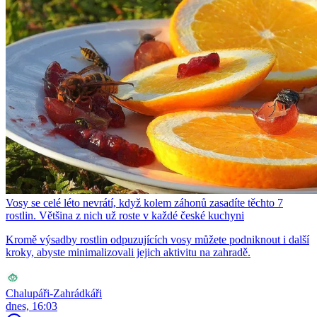
Vosy se celé léto nevrátí, když kolem záhonů zasadíte těchto 7
rostlin. Většina z nich už roste v každé české kuchyni
Kromě výsadby rostlin odpuzujících vosy můžete podniknout i další
kroky, abyste minimalizovali jejich aktivitu na zahradě.
Chalupáři-Zahrádkáři
dnes, 16:03