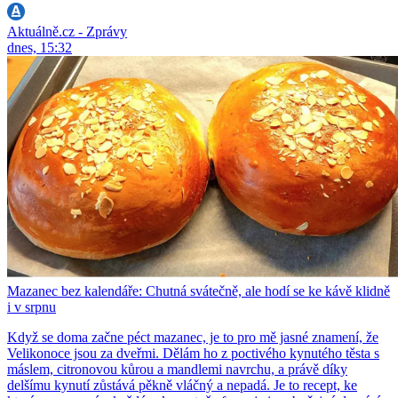
Aktuálně.cz - Zprávy
dnes, 15:32
Mazanec bez kalendáře: Chutná svátečně, ale hodí se ke kávě klidně
i v srpnu
Když se doma začne péct mazanec, je to pro mě jasné znamení, že
Velikonoce jsou za dveřmi. Dělám ho z poctivého kynutého těsta s
máslem, citronovou kůrou a mandlemi navrchu, a právě díky
delšímu kynutí zůstává pěkně vláčný a nepadá. Je to recept, ke