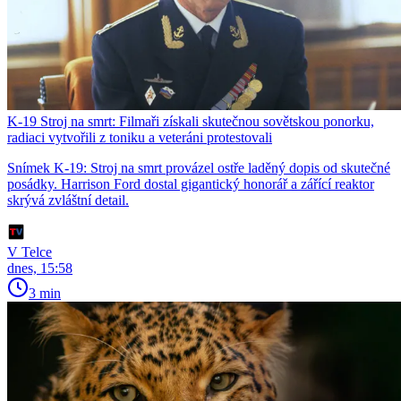
K-19 Stroj na smrt: Filmaři získali skutečnou sovětskou ponorku,
radiaci vytvořili z toniku a veteráni protestovali
Snímek K-19: Stroj na smrt provázel ostře laděný dopis od skutečné
posádky. Harrison Ford dostal gigantický honorář a zářící reaktor
skrývá zvláštní detail.
V Telce
dnes, 15:58
3 min