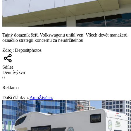
Tajný dotazník šéfů Volkswagenu unikl ven. Všech devět manažerů
označilo strategii koncernu za neudržitelnou
Zdroj
:
Depositphotos
Sdílet
Denní
výzva
0
Reklama
Další články z
AutoŽivě.cz