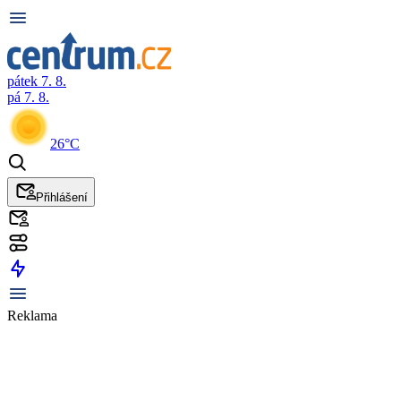
pátek 7. 8.
pá 7. 8.
26°C
Přihlášení
Reklama