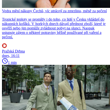
Vedra mění nákupy Čechů, víc utrácejí za zmrzlinu, méně za pečení
Tropické teploty se promítly i do toho, co lidé v Česku vkládají do
nákupních košíků. V horkých dnech dávají přednost zboží, které je
osvěží nebo jim pomůže zvládnout pobyt na slunci. Naopak
ustupuje zájem o některé potraviny běžně používané při vaření a
pečení.
Pražská Drbna
dnes, 16:11
1 min