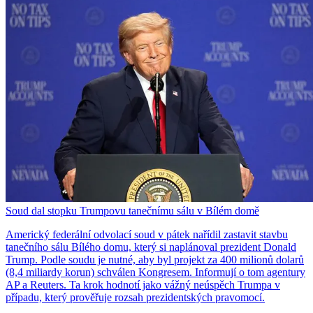
Soud dal stopku Trumpovu tanečnímu sálu v Bílém domě
Americký federální odvolací soud v pátek nařídil zastavit stavbu
tanečního sálu Bílého domu, který si naplánoval prezident Donald
Trump. Podle soudu je nutné, aby byl projekt za 400 milionů dolarů
(8,4 miliardy korun) schválen Kongresem. Informují o tom agentury
AP a Reuters. Ta krok hodnotí jako vážný neúspěch Trumpa v
případu, který prověřuje rozsah prezidentských pravomocí.