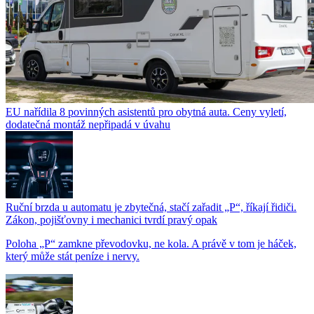
EU nařídila 8 povinných asistentů pro obytná auta. Ceny vyletí,
dodatečná montáž nepřipadá v úvahu
Ruční brzda u automatu je zbytečná, stačí zařadit „P“, říkají řidiči.
Zákon, pojišťovny i mechanici tvrdí pravý opak
Poloha „P“ zamkne převodovku, ne kola. A právě v tom je háček,
který může stát peníze i nervy.