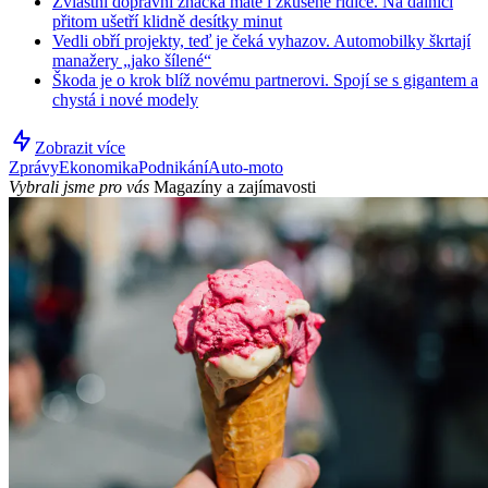
Zvláštní dopravní značka mate i zkušené řidiče. Na dálnici
přitom ušetří klidně desítky minut
Vedli obří projekty, teď je čeká vyhazov. Automobilky škrtají
manažery „jako šílené“
Škoda je o krok blíž novému partnerovi. Spojí se s gigantem a
chystá i nové modely
Zobrazit více
Zprávy
Ekonomika
Podnikání
Auto-moto
Vybrali jsme pro vás
Magazíny a zajímavosti