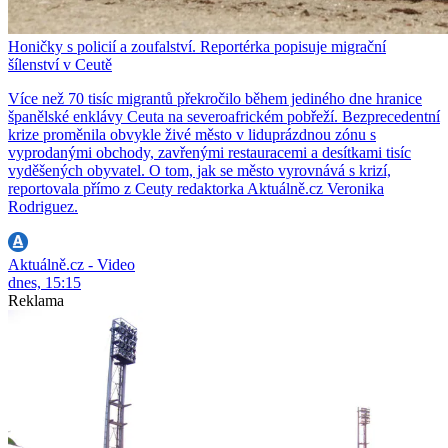
Honičky s policií a zoufalství. Reportérka popisuje migrační
šílenství v Ceutě
Více než 70 tisíc migrantů překročilo během jediného dne hranice
španělské enklávy Ceuta na severoafrickém pobřeží. Bezprecedentní
krize proměnila obvykle živé město v liduprázdnou zónu s
vyprodanými obchody, zavřenými restauracemi a desítkami tisíc
vyděšených obyvatel. O tom, jak se město vyrovnává s krizí,
reportovala přímo z Ceuty redaktorka Aktuálně.cz Veronika
Rodriguez.
Aktuálně.cz - Video
dnes, 15:15
Reklama