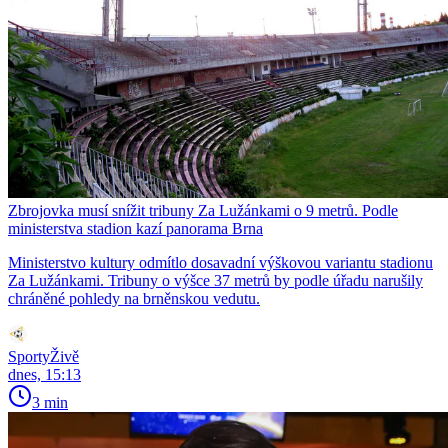
Zbrojovka musí snížit tribuny Za Lužánkami o 9 metrů. Podle
ministerstva stadion kazí panorama Brna
Ministerstvo kultury odmítlo dosavadní výškovou variantu stadionu
Za Lužánkami. Tribuny o výšce 37 metrů by podle úřadu narušily
chráněné pohledy na brněnskou vedutu.
SportyŽivě
dnes, 15:13
3 min