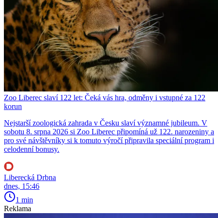
Zoo Liberec slaví 122 let: Čeká vás hra, odměny i vstupné za 122
korun
Nejstarší zoologická zahrada v Česku slaví významné jubileum. V
sobotu 8. srpna 2026 si Zoo Liberec připomíná už 122. narozeniny a
pro své návštěvníky si k tomuto výročí připravila speciální program i
celodenní bonusy.
Liberecká Drbna
dnes, 15:46
1 min
Reklama