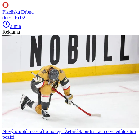
Plzeňská Drbna
dnes, 16:02
2 min
Reklama
Nový problém českého hokeje. Žebříček budí strach o veledůležitou
pozici