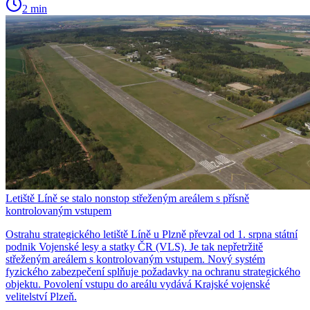
2 min
Letiště Líně se stalo nonstop střeženým areálem s přísně
kontrolovaným vstupem
Ostrahu strategického letiště Líně u Plzně převzal od 1. srpna státní
podnik Vojenské lesy a statky ČR (VLS). Je tak nepřetržitě
střeženým areálem s kontrolovaným vstupem. Nový systém
fyzického zabezpečení splňuje požadavky na ochranu strategického
objektu. Povolení vstupu do areálu vydává Krajské vojenské
velitelství Plzeň.