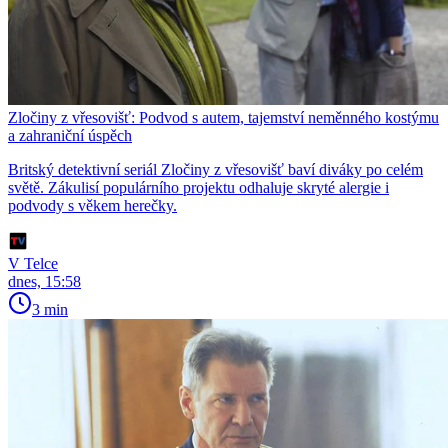
Zločiny z vřesovišť: Podvod s autem, tajemství neměnného kostýmu
a zahraniční úspěch
Britský detektivní seriál Zločiny z vřesovišť baví diváky po celém
světě. Zákulisí populárního projektu odhaluje skryté alergie i
podvody s věkem herečky.
V Telce
dnes, 15:58
3 min