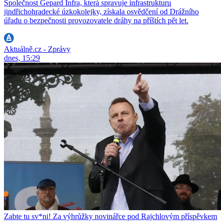
Společnost Gepard Infra, která spravuje infrastrukturu
jindřichohradecké úzkokolejky, získala osvědčení od Drážního
úřadu o bezpečnosti provozovatele dráhy na příštích pět let.
Aktuálně.cz - Zprávy
dnes, 15:29
Zabte tu sv*ni! Za výhrůžky novinářce pod Rajchlovým příspěvkem