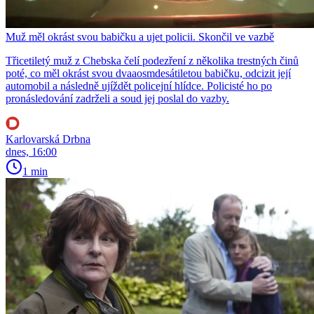
Muž měl okrást svou babičku a ujet policii. Skončil ve vazbě
Třicetiletý muž z Chebska čelí podezření z několika trestných činů
poté, co měl okrást svou dvaaosmdesátiletou babičku, odcizit její
automobil a následně ujíždět policejní hlídce. Policisté ho po
pronásledování zadrželi a soud jej poslal do vazby.
Karlovarská Drbna
dnes, 16:00
1 min