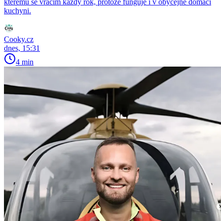
kterému se vracím každý rok, protože funguje i v obyčejné domácí
kuchyni.
Cooky.cz
dnes, 15:31
4 min