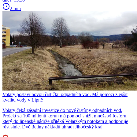
2 min
Volary postaví novou čističku odpadních vod. Má pomoci zlepšit
kvalitu vody v Lipně
Volary čeká zásadní investice do nové čistírny odpadních vod.
Projekt za 100 milionů korun má pomoci snížit množství fosforu,
který do lipenské nádrže přitéká Volarským potokem a podporuje
růst sinic. Dvě třetiny nákladů uhradí Jihočeský kraj.