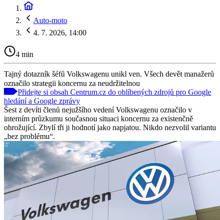
Auto-moto
4. 7. 2026, 14:00
4 min
Tajný dotazník šéfů Volkswagenu unikl ven. Všech devět manažerů
označilo strategii koncernu za neudržitelnou
Přidejte si obsah Centrum.cz do oblíbených zdrojů pro Google
hledání a Google zprávy
Šest z devíti členů nejužšího vedení Volkswagenu označilo v
interním průzkumu současnou situaci koncernu za existenčně
ohrožující. Zbylí tři ji hodnotí jako napjatou. Nikdo nezvolil variantu
„bez problému“.