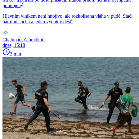
pohnojený
Hlavním viníkem není hnojivo, ale rozkolísaná vláha v půdě. Stačí
pár dnů sucha a jeden vydatný déšť.
Chalupáři-Zahrádkáři
dnes, 15:18
3 min