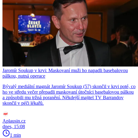
Jaromír Soukup v krvi: Maskovaní muži ho napadli basebalovou
pálkou, nutná operace
Bývalý mediální magnát Jaromír Soukup (57) skončil v krvi poté, co
ho ve středu večer přepadli maskovaní útočníci basebalovou pálkou
a způsobili mu tržná poranění. Někdejší majitel TV Barrandov
skončil v péči lékařů.
Aplausin.cz
dnes, 15:08
1 min