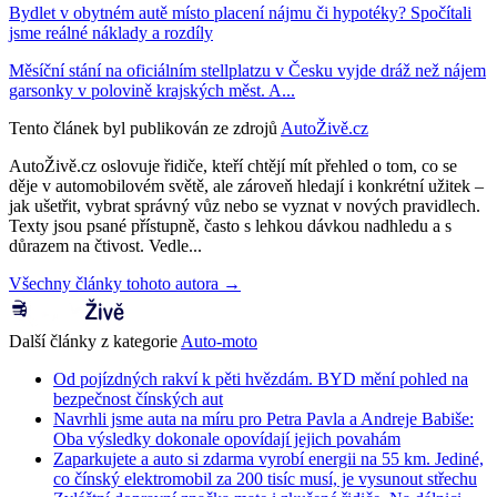
Bydlet v obytném autě místo placení nájmu či hypotéky? Spočítali
jsme reálné náklady a rozdíly
Měsíční stání na oficiálním stellplatzu v Česku vyjde dráž než nájem
garsonky v polovině krajských měst. A...
Tento článek byl publikován ze zdrojů
AutoŽivě.cz
AutoŽivě.cz oslovuje řidiče, kteří chtějí mít přehled o tom, co se
děje v automobilovém světě, ale zároveň hledají i konkrétní užitek –
jak ušetřit, vybrat správný vůz nebo se vyznat v nových pravidlech.
Texty jsou psané přístupně, často s lehkou dávkou nadhledu a s
důrazem na čtivost. Vedle...
Všechny články tohoto autora →
Další články z kategorie
Auto-moto
Od pojízdných rakví k pěti hvězdám. BYD mění pohled na
bezpečnost čínských aut
Navrhli jsme auta na míru pro Petra Pavla a Andreje Babiše:
Oba výsledky dokonale opovídají jejich povahám
Zaparkujete a auto si zdarma vyrobí energii na 55 km. Jediné,
co čínský elektromobil za 200 tisíc musí, je vysunout střechu