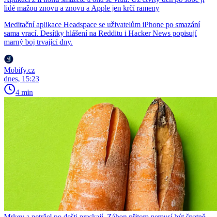
lidé mažou znovu a znovu a Apple jen krčí rameny
Meditační aplikace Headspace se uživatelům iPhone po smazání
sama vrací. Desítky hlášení na Redditu i Hacker News popisují
marný boj trvající dny.
Mobify.cz
dnes, 15:23
4 min
Mrkev a petržel po dešti praskají. Záhon přitom nemusí být špatně