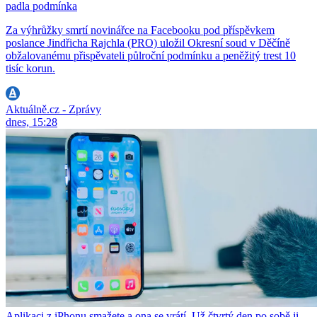
padla podmínka
Za výhrůžky smrtí novinářce na Facebooku pod příspěvkem
poslance Jindřicha Rajchla (PRO) uložil Okresní soud v Děčíně
obžalovanému přispěvateli půlroční podmínku a peněžitý trest 10
tisíc korun.
Aktuálně.cz - Zprávy
dnes, 15:28
Aplikaci z iPhonu smažete a ona se vrátí. Už čtvrtý den po sobě ji