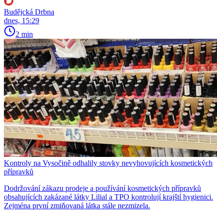
Budějcká Drbna
dnes, 15:29
2 min
Kontroly na Vysočině odhalily stovky nevyhovujících kosmetických
přípravků
Dodržování zákazu prodeje a používání kosmetických přípravků
obsahujících zakázané látky Lilial a TPO kontrolují krajští hygienici.
Zejména první zmiňovaná látka stále nezmizela.