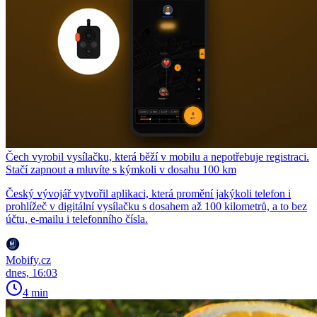
Čech vyrobil vysílačku, která běží v mobilu a nepotřebuje registraci.
Stačí zapnout a mluvíte s kýmkoli v dosahu 100 km
Český vývojář vytvořil aplikaci, která promění jakýkoli telefon i
prohlížeč v digitální vysílačku s dosahem až 100 kilometrů, a to bez
účtu, e-mailu i telefonního čísla.
Mobify.cz
dnes, 16:03
4 min