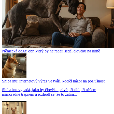
Německá doga: obr, který by nejraději seděl člověku na klíně
Shiba inu: internetový výraz ve tváři, kočičí názor na poslušnost
Shiba inu vypadá, jako by člověka právě přistihl při něčem
mimořádně trapném a rozhodl se, že to zatím...