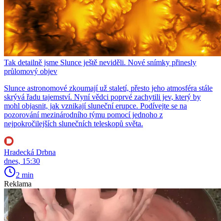
Tak detailně jsme Slunce ještě neviděli. Nové snímky přinesly
průlomový objev
Slunce astronomové zkoumají už staletí, přesto jeho atmosféra stále
skrývá řadu tajemství. Nyní vědci poprvé zachytili jev, který by
mohl objasnit, jak vznikají sluneční erupce. Podívejte se na
pozorování mezinárodního týmu pomocí jednoho z
nejpokročilejších slunečních teleskopů světa.
Hradecká Drbna
dnes, 15:30
2 min
Reklama