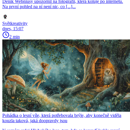
Deník Webniusy upozornil na fotografii, která koluje po internetu.
Na první pohled na ní není nic, co [...]...
Světkreativity
dnes, 15:07
2 min
Pohádka o lesní víle, která potřebovala brýle, aby konečně viděla
kouzla taková, jaká doopravdy jsou