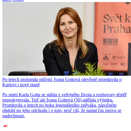
Po letech prolomila mlčení: Ivana Gottová otevřeně promluvila o
Karlovi i nové etapě
Po smrti Karla Gotta se stáhla z veřejného života a rozhovory téměř
neposkytovala. Teď ale Ivana Gottová (50) udělala výjimku.
Promluvila o letech po boku legendárního zpěváka, náročném
období po jeho odchodu i o tom, proč cítí, že nastal čas znovu se
nadechnout.