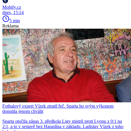
Mobify.cz
dnes, 15:14
5 min
Reklama
Fotbalový expert Vízek ztratil řeč. Sparta ho svým výkonem
donutila jenom chválit
Sparta otočila zápas 3. předkola Ligy mistrů proti Lyonu z 0:1 na
2:1, a to v sestavě bez Haraslína v základu. Ladislav Vízek z toho