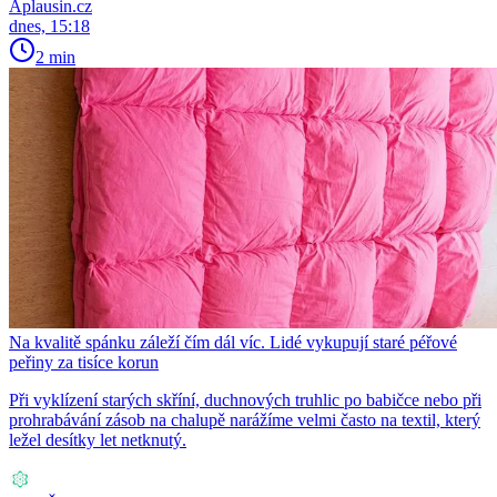
Aplausin.cz
dnes, 15:18
2 min
Na kvalitě spánku záleží čím dál víc. Lidé vykupují staré péřové
peřiny za tisíce korun
Při vyklízení starých skříní, duchnových truhlic po babičce nebo při
prohrabávání zásob na chalupě narážíme velmi často na textil, který
ležel desítky let netknutý.