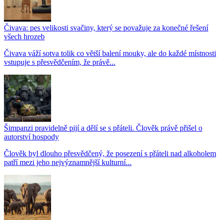
Čivava: pes velikosti svačiny, který se považuje za konečné řešení
všech hrozeb
Čivava váží sotva tolik co větší balení mouky, ale do každé místnosti
vstupuje s přesvědčením, že právě...
Šimpanzi pravidelně pijí a dělí se s přáteli. Člověk právě přišel o
autorství hospody
Člověk byl dlouho přesvědčený, že posezení s přáteli nad alkoholem
patří mezi jeho nejvýznamnější kulturní...