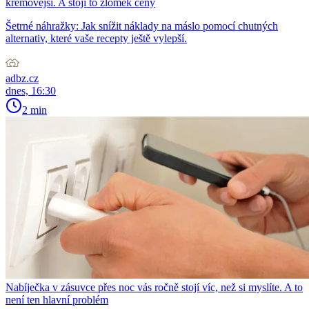
krémovější. A stojí to zlomek ceny
Šetrné náhražky: Jak snížit náklady na máslo pomocí chutných
alternativ, které vaše recepty ještě vylepší.
adbz.cz
dnes, 16:30
2 min
Nabíječka v zásuvce přes noc vás ročně stojí víc, než si myslíte. A to
není ten hlavní problém