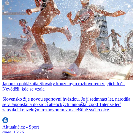
Japonka pobláznila Slováky kouzelným rozhovorem v jejich řeči.
Nevěděli, kde se vzala
Slovensko žije novou sportovní hvězdou. Je jí sedmnáct let, narodila
se v Japonsku a do srdcí atletických fanoušků zpod Tater se teď
zapsala i kouzelným rozhovorem v mateřštině svého otce.
Aktuálně.cz - Sport
dnes, 15:26