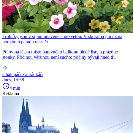
Truhlíky jsou v srpnu unavené a nekvetou. Voda sama jim už na
podzimní parádu nestačí
Polovina léta a místo barevného balkonu bledé listy a prázdné
stonky. Příčinou většinou není sucho; příčiny bývají hned tři.
Chalupáři-Zahrádkáři
dnes, 15:58
4 min
Reklama