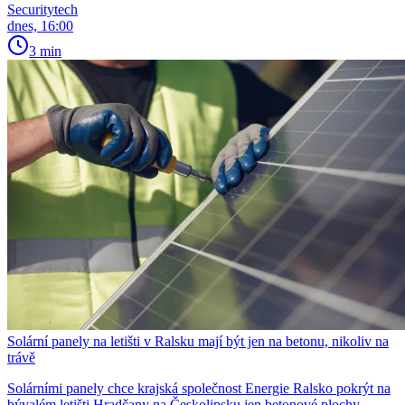
Securitytech
dnes, 16:00
3 min
Solární panely na letišti v Ralsku mají být jen na betonu, nikoliv na
trávě
Solárními panely chce krajská společnost Energie Ralsko pokrýt na
bývalém letišti Hradčany na Českolipsku jen betonové plochy.