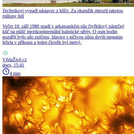
Technikovi vypadl nástavec z klíče. Za okamžik ohrozil raketou
miliony lidí
Večer 18. září 1980 spadl v arkansaském silu čtyřkilový nástrčný
klíč na plášť mezikontinentální balistické střely. O osm hodin
později bylo silo zničeno, hlavice s ničivou silou devíti megatun
ležela v příkopu a jeden člověk byl mrtvý.
VědaŽivě.cz
dnes, 15:41
4 min