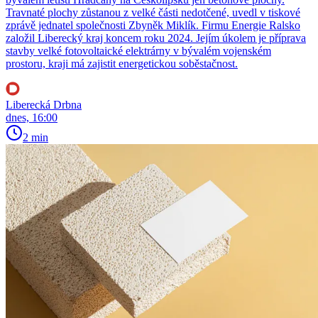
Travnaté plochy zůstanou z velké části nedotčené, uvedl v tiskové
zprávě jednatel společnosti Zbyněk Miklík. Firmu Energie Ralsko
založil Liberecký kraj koncem roku 2024. Jejím úkolem je příprava
stavby velké fotovoltaické elektrárny v bývalém vojenském
prostoru, kraji má zajistit energetickou soběstačnost.
Liberecká Drbna
dnes, 16:00
2 min