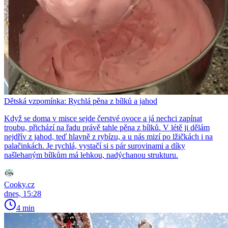
Dětská vzpomínka: Rychlá pěna z bílků a jahod
Když se doma v misce sejde čerstvé ovoce a já nechci zapínat
troubu, přichází na řadu právě tahle pěna z bílků. V létě ji dělám
nejdřív z jahod, teď hlavně z rybízu, a u nás mizí po lžičkách i na
palačinkách. Je rychlá, vystačí si s pár surovinami a díky
našlehaným bílkům má lehkou, nadýchanou strukturu.
Cooky.cz
dnes, 15:28
4 min