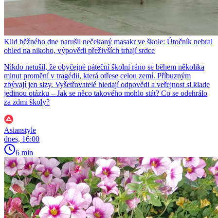
Klid běžného dne narušil nečekaný masakr ve škole: Útočník nebral
ohled na nikoho, výpovědi přeživších trhají srdce
Nikdo netušil, že obyčejné páteční školní ráno se během několika
minut promění v tragédii, která otřese celou zemí. Příbuzným
zbývají jen slzy. Vyšetřovatelé hledají odpovědi a veřejnost si klade
jedinou otázku – Jak se něco takového mohlo stát? Co se odehrálo
za zdmi školy?
Asianstyle
dnes, 16:00
6 min