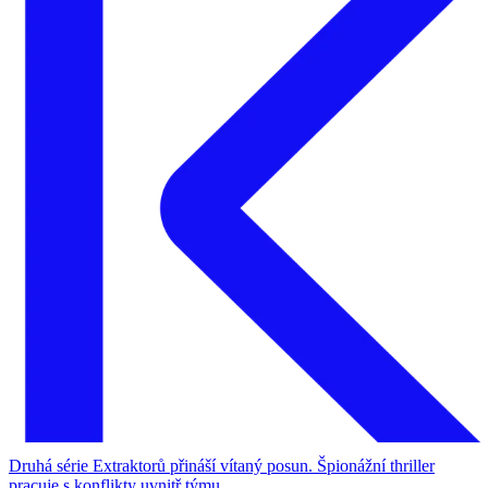
Druhá série Extraktorů přináší vítaný posun. Špionážní thriller
pracuje s konflikty uvnitř týmu