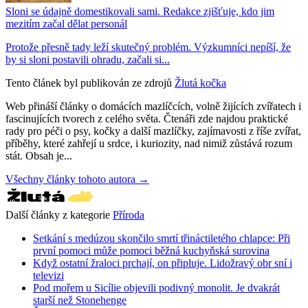
Sloni se údajně domestikovali sami. Redakce zjišťuje, kdo jim
mezitím začal dělat personál
Protože přesně tady leží skutečný problém. Výzkumníci nepíší, že
by si sloni postavili ohradu, začali si...
Tento článek byl publikován ze zdrojů
Žlutá kočka
Web přináší články o domácích mazlíčcích, volně žijících zvířatech i
fascinujících tvorech z celého světa. Čtenáři zde najdou praktické
rady pro péči o psy, kočky a další mazlíčky, zajímavosti z říše zvířat,
příběhy, které zahřejí u srdce, i kuriozity, nad nimiž zůstává rozum
stát. Obsah je...
Všechny články tohoto autora →
Další články z kategorie
Příroda
Setkání s medúzou skončilo smrtí třináctiletého chlapce: Při
první pomoci může pomoci běžná kuchyňská surovina
Když ostatní žraloci prchají, on připluje. Lidožravý obr sní i
televizi
Pod mořem u Sicílie objevili podivný monolit. Je dvakrát
starší než Stonehenge