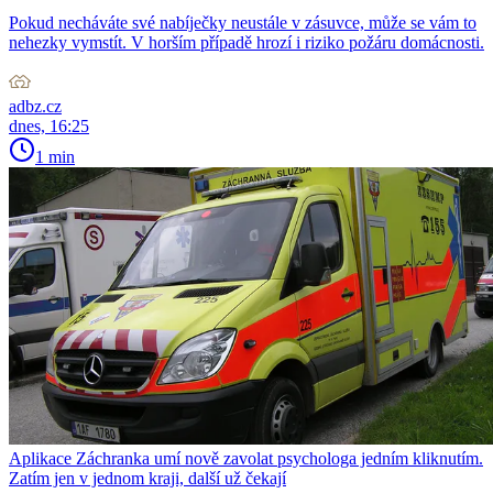
Pokud necháváte své nabíječky neustále v zásuvce, může se vám to
nehezky vymstít. V horším případě hrozí i riziko požáru domácnosti.
adbz.cz
dnes, 16:25
1 min
Aplikace Záchranka umí nově zavolat psychologa jedním kliknutím.
Zatím jen v jednom kraji, další už čekají