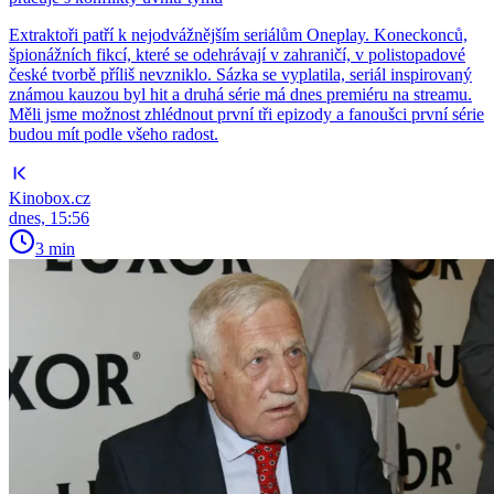
Extraktoři patří k nejodvážnějším seriálům Oneplay. Koneckonců,
špionážních fikcí, které se odehrávají v zahraničí, v polistopadové
české tvorbě příliš nevzniklo. Sázka se vyplatila, seriál inspirovaný
známou kauzou byl hit a druhá série má dnes premiéru na streamu.
Měli jsme možnost zhlédnout první tři epizody a fanoušci první série
budou mít podle všeho radost.
Kinobox.cz
dnes, 15:56
3 min