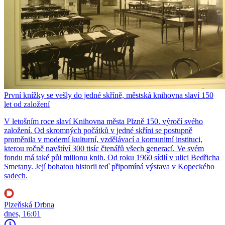
První knížky se vešly do jedné skříně, městská knihovna slaví 150
let od založení
V letošním roce slaví Knihovna města Plzně 150. výročí svého
založení. Od skromných počátků v jedné skříni se postupně
proměnila v moderní kulturní, vzdělávací a komunitní instituci,
kterou ročně navštíví 300 tisíc čtenářů všech generací. Ve svém
fondu má také půl milionu knih. Od roku 1960 sídlí v ulici Bedřicha
Smetany. Její bohatou historii teď připomíná výstava v Kopeckého
sadech.
Plzeňská Drbna
dnes, 16:01