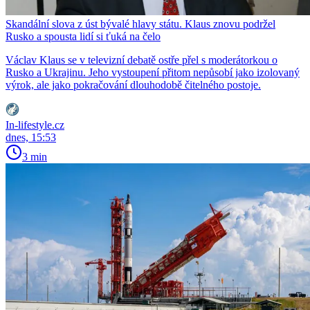
Skandální slova z úst bývalé hlavy státu. Klaus znovu podržel
Rusko a spousta lidí si ťuká na čelo
Václav Klaus se v televizní debatě ostře přel s moderátorkou o
Rusko a Ukrajinu. Jeho vystoupení přitom nepůsobí jako izolovaný
výrok, ale jako pokračování dlouhodobě čitelného postoje.
In-lifestyle.cz
dnes, 15:53
3 min