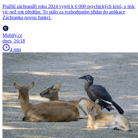
Pražští záchranáři roku 2024 vyjeli k 6 000 psychických krizí, o tisíc
víc než rok předtím. To stálo za rozhodnutím přidat do aplikace
Záchranka novou funkci.
Mobify.cz
dnes, 16:18
4 min