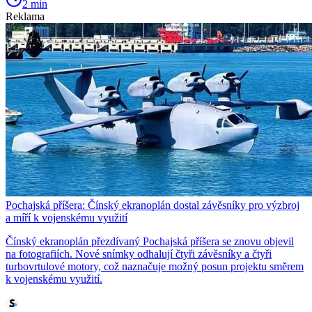
2 min
Reklama
Pochajská příšera: Čínský ekranoplán dostal závěsníky pro výzbroj
a míří k vojenskému využití
Čínský ekranoplán přezdívaný Pochajská příšera se znovu objevil
na fotografiích. Nové snímky odhalují čtyři závěsníky a čtyři
turbovrtulové motory, což naznačuje možný posun projektu směrem
k vojenskému využití.