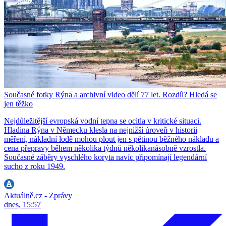
Současné fotky Rýna a archivní video dělí 77 let. Rozdíl? Hledá se
jen těžko
Nejdůležitější evropská vodní tepna se ocitla v kritické situaci.
Hladina Rýna v Německu klesla na nejnižší úroveň v historii
měření, nákladní lodě mohou plout jen s pětinou běžného nákladu a
cena přepravy během několika týdnů několikanásobně vzrostla.
Současné záběry vyschlého koryta navíc připomínají legendární
sucho z roku 1949.
Aktuálně.cz - Zprávy
dnes, 15:57