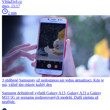
VědaŽivě.cz
dnes, 15:17
2 min
3 oblíbené Samsungy už nedostanou ani jednu aktualizaci. Kdo je
má, vážně tím riskuje každý den
Samsung definitivně vyřadil Galaxy A13, Galaxy A23 a Galaxy
M33 5G ze seznamu podporovaných modelů. Další záplata už
nepřijde.