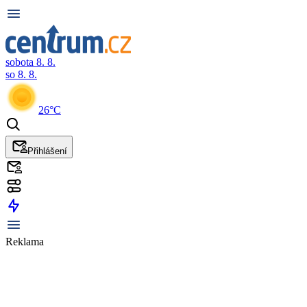
sobota 8. 8.
so 8. 8.
26°C
Přihlášení
Reklama