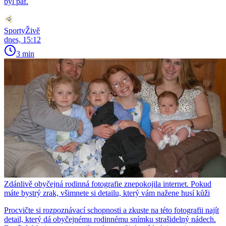
byl paf.
SportyŽivě
dnes, 15:12
3 min
Zdánlivě obyčejná rodinná fotografie znepokojila internet. Pokud
máte bystrý zrak, všimnete si detailu, který vám nažene husí kůži
Procvičte si rozpoznávací schopnosti a zkuste na této fotografii najít
detail, který dá obyčejnému rodinnému snímku strašidelný nádech.