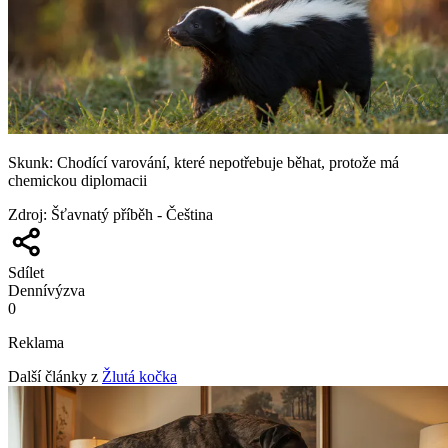
Skunk: Chodící varování, které nepotřebuje běhat, protože má
chemickou diplomacii
Zdroj
:
Šťavnatý příběh - Čeština
Sdílet
Denní
výzva
0
Reklama
Další články z
Žlutá kočka