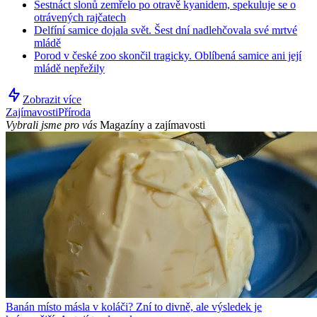
Šestnáct slonů zemřelo po otravě kyanidem, spekuluje se o
otrávených rajčatech
Delfíní samice dojala svět. Šest dní nadlehčovala své mrtvé
mládě
Porod v české zoo skončil tragicky. Oblíbená samice ani její
mládě nepřežily
Zobrazit více
Zajímavosti
Příroda
Vybrali jsme pro vás
Magazíny a zajímavosti
Banán místo másla v koláči? Zní to divně, ale výsledek je