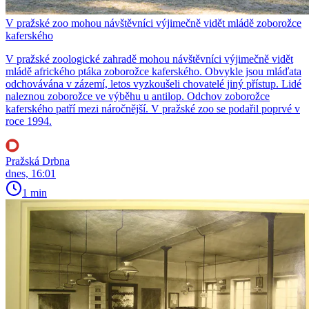
V pražské zoo mohou návštěvníci výjimečně vidět mládě zoborožce
kaferského
V pražské zoologické zahradě mohou návštěvníci výjimečně vidět
mládě afrického ptáka zoborožce kaferského. Obvykle jsou mláďata
odchovávána v zázemí, letos vyzkoušeli chovatelé jiný přístup. Lidé
naleznou zoborožce ve výběhu u antilop. Odchov zoborožce
kaferského patří mezi náročnější. V pražské zoo se podařil poprvé v
roce 1994.
Pražská Drbna
dnes, 16:01
1 min