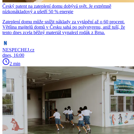
Český patent na zateplení domu dobývá svět. Je extrémně
nízkonákladový a ušetří 50 % energie
Zateplení domu může snížit náklady za vytápění až o 60 procent.
Většina majitelů domů v Česku sahá po polystyrenu, aniž tuší, že
tento dnes zcela běžný materiál vynalezl rodák z Brna.
NESPECHEJ.cz
dnes, 16:00
2 min