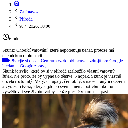
Zajímavosti
Příroda
9. 7. 2026, 10:00
6 min
Skunk: Chodící varování, které nepotřebuje běhat, protože má
chemickou diplomacii
Přidejte si obsah Centrum.cz do oblíbených zdrojů pro Google
hledání a Google zprávy
Skunk je zvíře, které by si v přírodě zasloužilo vlastní varovný
štítek. Ne proto, že by vypadalo děsivě. Naopak. Skunk je vlastně
docela roztomilý. Malý, chlupatý, černobílý, s načechraným ocasem
a výrazem tvora, který si jde po svém a nemá potřebu nikomu
vysvětlovat své životní volby. Jenže přesně v tom je ta past.