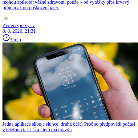
mohou způsobit vážné zdravotní potíže – od vyrážky přes krvavý
průjem až po poškození jater.
Zvirecizpravy.cz
8. 8. 2026, 21:31
3 min
Jedna aplikace slibuje slunce, druhá déšť. Proč se předpovědi počasí
v telefonu tak liší a která má pravdu