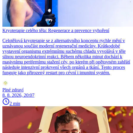
Kryoterapie celého těla: Regenerace a prevence vyhoření
Celotělová kryoterapie se z alternativního konceptu rychle mění v
uznávanou součást moderní regenerační medicíny. Krátkodobé
vystavení organismu extrémnímu suchému chladu vyvolává v těle
silnou neuroendokrinní reakci. Během několika minut dochází k
masivnímu perifernímu stažení cév, po kterém při opětovném zahřátí
následuje intenzivní prokrvení všech orgánů a tkání. Tento proces
funguje jako přirozený restart pro cévní i imunitní systém.
Plné zdraví
8. 8. 2026, 20:07
2 min