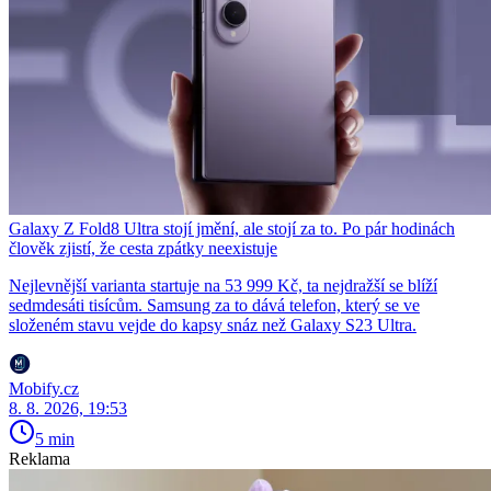
Galaxy Z Fold8 Ultra stojí jmění, ale stojí za to. Po pár hodinách
člověk zjistí, že cesta zpátky neexistuje
Nejlevnější varianta startuje na 53 999 Kč, ta nejdražší se blíží
sedmdesáti tisícům. Samsung za to dává telefon, který se ve
složeném stavu vejde do kapsy snáz než Galaxy S23 Ultra.
Mobify.cz
8. 8. 2026, 19:53
5 min
Reklama