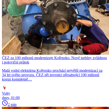
ČEZ za 100 milionů modernizuje Kořensko. Nové turbíny zvládnou
i poloviční průtok
Malá vodní elektrárna Kořensko prochází největší modernizací za
34 let svého provozu. ČEZ při investici přesahující 100 milionů
korun kompletně…
Volty
dnes, 01:00
2 min