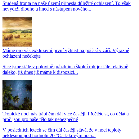
Studená fronta na naše území přinesla důležité ochlazení. To však
nevydrží dlouho a hned s nástupem nového...
Máme pro vás exkluzivní první výhled na počasí v září. Výrazné
ochlazení nečekejte
Sice jsme stále v polovině prázdnin a školní rok je stále relativně
daleko, již dnes již máme k dispozici...
Tropické noci nás trápí čím dál více častěji. Přečtěte si, co dělat a
proč jsou pro naše tělo tak nebezpečné
V posledních letech se čím dál častěji stává, že v noci teploty
neklesnou pod hodnotu 20 °C. Takovým noci...