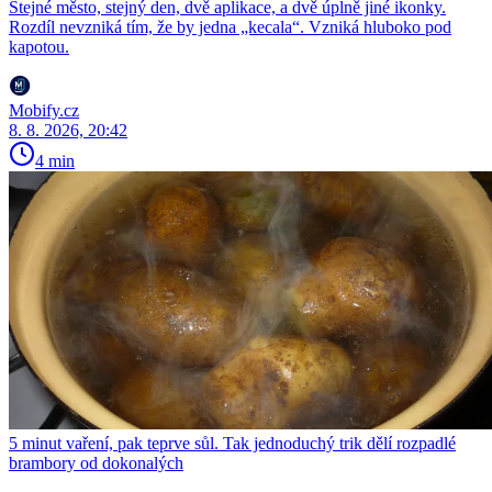
Stejné město, stejný den, dvě aplikace, a dvě úplně jiné ikonky.
Rozdíl nevzniká tím, že by jedna „kecala“. Vzniká hluboko pod
kapotou.
Mobify.cz
8. 8. 2026, 20:42
4 min
5 minut vaření, pak teprve sůl. Tak jednoduchý trik dělí rozpadlé
brambory od dokonalých