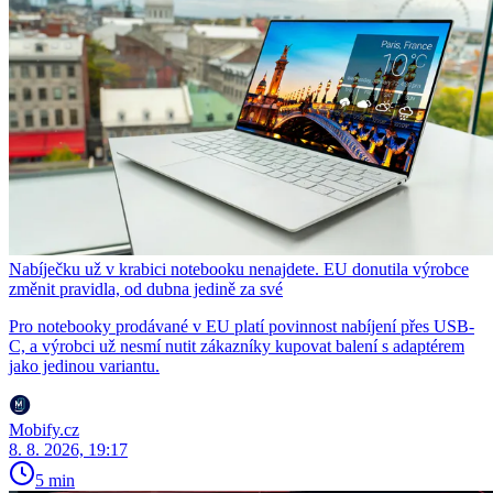
Nabíječku už v krabici notebooku nenajdete. EU donutila výrobce
změnit pravidla, od dubna jedině za své
Pro notebooky prodávané v EU platí povinnost nabíjení přes USB-
C, a výrobci už nesmí nutit zákazníky kupovat balení s adaptérem
jako jedinou variantu.
Mobify.cz
8. 8. 2026, 19:17
5 min