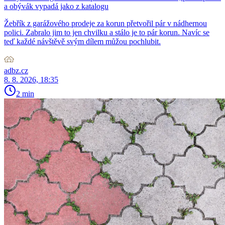
a obývák vypadá jako z katalogu
Žebřík z garážového prodeje za korun přetvořil pár v nádhernou
polici. Zabralo jim to jen chvilku a stálo je to pár korun. Navíc se
teď každé návštěvě svým dílem můžou pochlubit.
adbz.cz
8. 8. 2026, 18:35
2 min