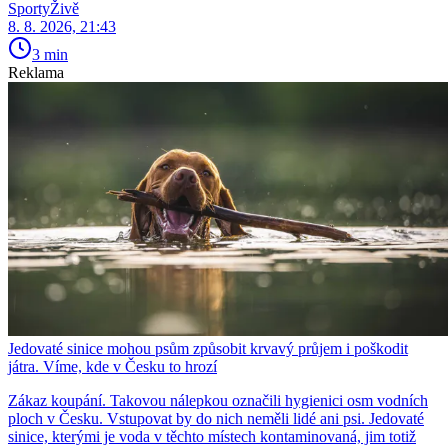
SportyŽivě
8. 8. 2026, 21:43
3 min
Reklama
Jedovaté sinice mohou psům způsobit krvavý průjem i poškodit
játra. Víme, kde v Česku to hrozí
Zákaz koupání. Takovou nálepkou označili hygienici osm vodních
ploch v Česku. Vstupovat by do nich neměli lidé ani psi. Jedovaté
sinice, kterými je voda v těchto místech kontaminovaná, jim totiž