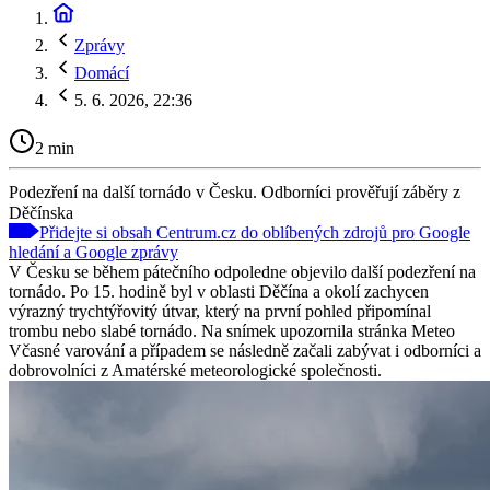
Zprávy
Domácí
5. 6. 2026, 22:36
2 min
Podezření na další tornádo v Česku. Odborníci prověřují záběry z
Děčínska
Přidejte si obsah Centrum.cz do oblíbených zdrojů pro Google
hledání a Google zprávy
V Česku se během pátečního odpoledne objevilo další podezření na
tornádo. Po 15. hodině byl v oblasti Děčína a okolí zachycen
výrazný trychtýřovitý útvar, který na první pohled připomínal
trombu nebo slabé tornádo. Na snímek upozornila stránka Meteo
Včasné varování a případem se následně začali zabývat i odborníci a
dobrovolníci z Amatérské meteorologické společnosti.