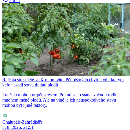
2 min
Rajčata stresujete, aniž o tom víte. Pět běžných chyb, kvůli kterým
keře nasadí sotva třetinu plodů
I rajčata mohou utrpět stresem. Pokud se to stane, začnou rodit
mnohem méně plodů. Ale na vině jejich neuspokojivého stavu
mohou být i jiné faktory.
Chalupáři-Zahrádkáři
8. 8. 2026, 21:51