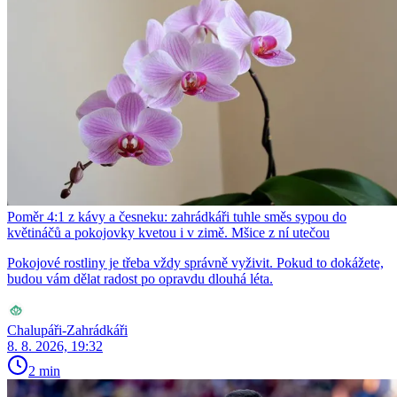
Poměr 4:1 z kávy a česneku: zahrádkáři tuhle směs sypou do
květináčů a pokojovky kvetou i v zimě. Mšice z ní utečou
Pokojové rostliny je třeba vždy správně vyživit. Pokud to dokážete,
budou vám dělat radost po opravdu dlouhá léta.
Chalupáři-Zahrádkáři
8. 8. 2026, 19:32
2 min