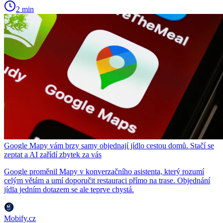
2 min
Google Mapy vám brzy samy objednají jídlo cestou domů. Stačí se
zeptat a AI zařídí zbytek za vás
Google proměnil Mapy v konverzačního asistenta, který rozumí
celým větám a umí doporučit restauraci přímo na trase. Objednání
jídla jedním dotazem se ale teprve chystá.
Mobify.cz