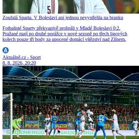
Zoufalá Sparta. V Boleslavi ani jednou nevystřelila na branku
Fotbalisté Sparty překvapivě prohráli v Mladé Boleslavi 0:2.
Pražané mají po druhé porážce v nové sezoně po třech ligových
kolech pouze tři body za upocené domácí vítězství nad Zlínem.
Aktuálně.cz - Sport
8. 8. 2026, 20:20