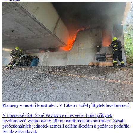
Plameny v mostní konstrukci: V Liberci hořel příbytek bezdomovců
V liberecké části Staré Pavlovice dnes večer hořel příbytek
bezdomovců vybudovaný přímo uvnitř mostní konstrukce. Zásah
profesionálních jednotek zamezil dalším škodám a požár se podařilo
rychle zlikvidovat.