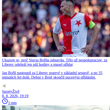
Ukazuje se, proč Slavia Bořila odstavila. Tělo už nespolupracuje, za
Liberec odehrál jen půl hodiny a musel střídat
Jan Bořil nastoupil za Liberec poprvé v základní sestavě, a po 35
minutách šel dolů. Debut v Brně skončil nuceným střídáním.
SportyŽivě
8. 8. 2026, 19:19
3 min