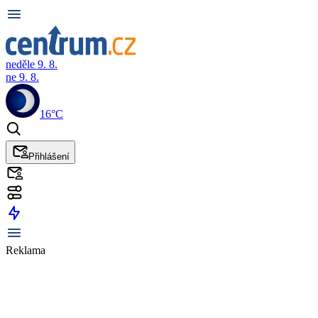
neděle 9. 8.
ne 9. 8.
16°C
Přihlášení
Reklama