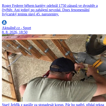
Roger Federer během kariéry odehrál 1750 zápasů ve dvouhře a
čtyřhře. Ani jediný po zahájení nevzdal. Dnes fenomenální
švýcarský tenista slaví 45. narozeniny.
Aktuálně.cz - Sport
8. 8. 2026, 18:50
Starý žebřík z garáže za stopadesát korun. Pár ho natřel, přidal prkna