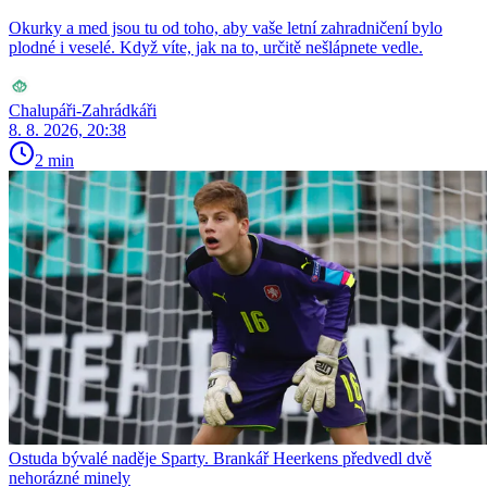
Okurky a med jsou tu od toho, aby vaše letní zahradničení bylo
plodné i veselé. Když víte, jak na to, určitě nešlápnete vedle.
Chalupáři-Zahrádkáři
8. 8. 2026, 20:38
2 min
Ostuda bývalé naděje Sparty. Brankář Heerkens předvedl dvě
nehorázné minely