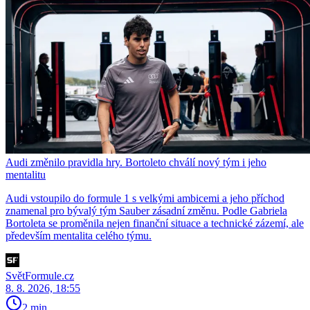
Audi změnilo pravidla hry. Bortoleto chválí nový tým i jeho
mentalitu
Audi vstoupilo do formule 1 s velkými ambicemi a jeho příchod
znamenal pro bývalý tým Sauber zásadní změnu. Podle Gabriela
Bortoleta se proměnila nejen finanční situace a technické zázemí, ale
především mentalita celého týmu.
SvětFormule.cz
8. 8. 2026, 18:55
2 min