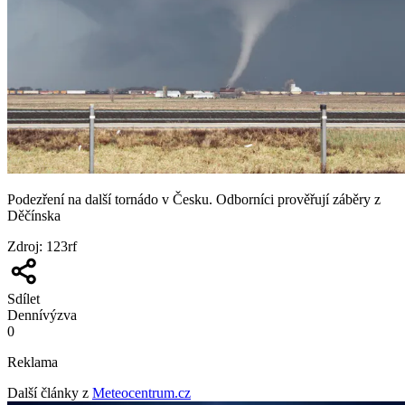
Podezření na další tornádo v Česku. Odborníci prověřují záběry z
Děčínska
Zdroj
:
123rf
Sdílet
Denní
výzva
0
Reklama
Další články z
Meteocentrum.cz