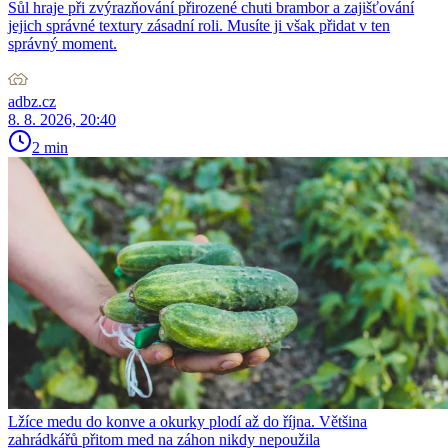
Sůl hraje při zvýrazňování přirozené chuti brambor a zajišťování
jejich správné textury zásadní roli. Musíte ji však přidat v ten
správný moment.
adbz.cz
8. 8. 2026, 20:40
2 min
Lžíce medu do konve a okurky plodí až do října. Většina
zahrádkářů přitom med na záhon nikdy nepoužila