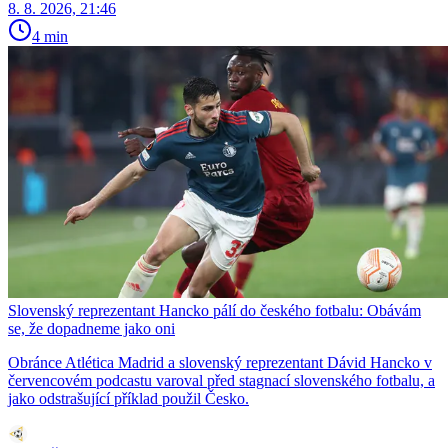
8. 8. 2026, 21:46
4 min
Slovenský reprezentant Hancko pálí do českého fotbalu: Obávám
se, že dopadneme jako oni
Obránce Atlética Madrid a slovenský reprezentant Dávid Hancko v
červencovém podcastu varoval před stagnací slovenského fotbalu, a
jako odstrašující příklad použil Česko.