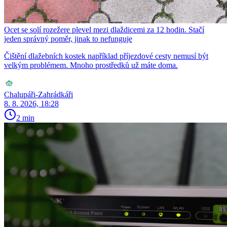
Ocet se solí rozežere plevel mezi dlaždicemi za 12 hodin. Stačí
jeden správný poměr, jinak to nefunguje
Čištění dlažebních kostek například příjezdové cesty nemusí být
velkým problémem. Mnoho prostředků už máte doma.
Chalupáři-Zahrádkáři
8. 8. 2026, 18:28
2 min