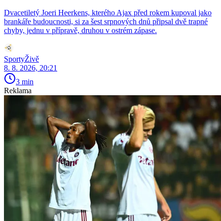
Dvacetiletý Joeri Heerkens, kterého Ajax před rokem kupoval jako
brankáře budoucnosti, si za šest srpnových dnů připsal dvě trapné
chyby, jednu v přípravě, druhou v ostrém zápase.
SportyŽivě
8. 8. 2026, 20:21
3 min
Reklama