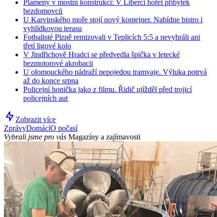
Plameny v mostní konstrukci: V Liberci hořel příbytek
bezdomovců
U Karvinského moře stojí nový kontejner. Nabídne bistro i
vyhlídkovou terasu
Fotbalisté Plzně remizovali v Teplicích 5:5 a nevyhráli ani
třetí ligové kolo
V Jindřichově Hradci se předvedla špička v letecké
bezmotorové akrobacii
U olomouckého nádraží nepojedou tramvaje. Výluka potrvá
až do konce srpna
Policejní honička jako z filmu. Řidič ujížděl před trojicí
policejních aut
Zobrazit více
Zprávy
Domácí
O počasí
Vybrali jsme pro vás
Magazíny a zajímavosti