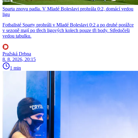
Sparta znovu padla. V Mladé Boleslavi prohrála 0:2, domácí vedou
ligu
Fotbalisté Sparty prohráli v Mladé Boleslavi 0:2 a po druhé porážce
v sezoně mají po třech ligových kolech pouze tři body. Středočeši
vedou tabulku.
Pražská Drbna
8. 8. 2026, 20:15
1 min