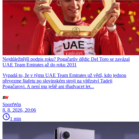
Nejdůležitější podpis roku? Pogačarův dědic Del Toro se zavázal
UAE Team Emirates až do roku 2031
Vypadá to, že v týmu UAE Team Emirates už vědí, kdo jednou
převezme štafetu po slovinském stroji na vítězství Tadeji
Pogačarovi. A není mu ještě ani třiadvacet let...
SportWin
8. 8. 2026, 20:06
1 min