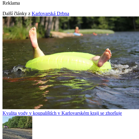
Reklama
Další články z
Karlovarská Drbna
Kvalita vody v koupalištích v Karlovarském kraji se zhoršuje