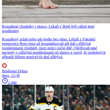
Rozpálené chodníky i slunce. Lékaři v Brně řeší vážné letní
popáleniny
Rozpálený asfalt nebo pár hodin bez stínu. Lékaři z Fakultní
nemocnice Brno letos už hospitalizovali pět lidí s těžkými
popáleninami chodidel, mezi nimi i roční dítě. Ošetřovali také
pacienty s vážnými popáleninami od slunce a varují, že podobných
případů během tropických dnů přibývá.
Brněnská Drbna
dnes, 12:30
2 min