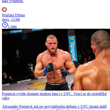
také výtahem.
Pražská Drbna
dnes, 12:06
1 min
Poppeck rychle dostane druhou šanci v UFC. Vrací se do polotěžké
váhy
Alexander Poppeck má po nevydařeném debutu v UFC dostat další