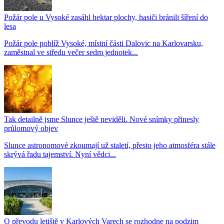
Požár pole u Vysoké zasáhl hektar plochy, hasiči bránili šíření do
lesa
Požár pole poblíž Vysoké, místní části Dalovic na Karlovarsku,
zaměstnal ve středu večer sedm jednotek...
Tak detailně jsme Slunce ještě neviděli. Nové snímky přinesly
průlomový objev
Slunce astronomové zkoumají už staletí, přesto jeho atmosféra stále
skrývá řadu tajemství. Nyní vědci...
O převodu letiště v Karlových Varech se rozhodne na podzim