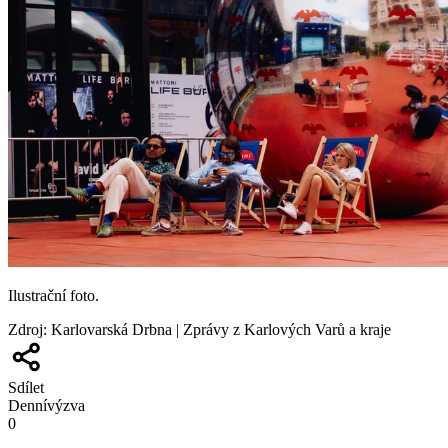
Ilustrační foto.
Zdroj
:
Karlovarská Drbna | Zprávy z Karlových Varů a kraje
Sdílet
Denní
výzva
0