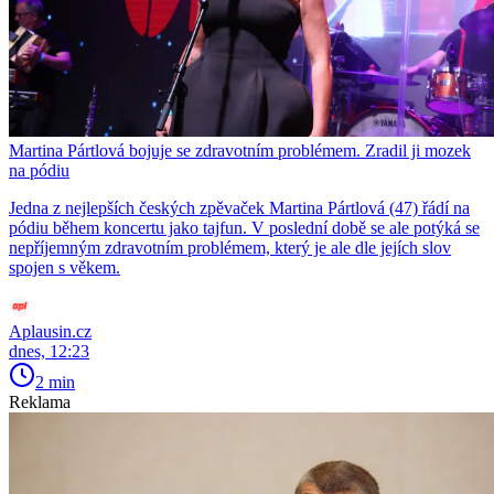
Martina Pártlová bojuje se zdravotním problémem. Zradil ji mozek
na pódiu
Jedna z nejlepších českých zpěvaček Martina Pártlová (47) řádí na
pódiu během koncertu jako tajfun. V poslední době se ale potýká se
nepříjemným zdravotním problémem, který je ale dle jejích slov
spojen s věkem.
Aplausin.cz
dnes, 12:23
2 min
Reklama