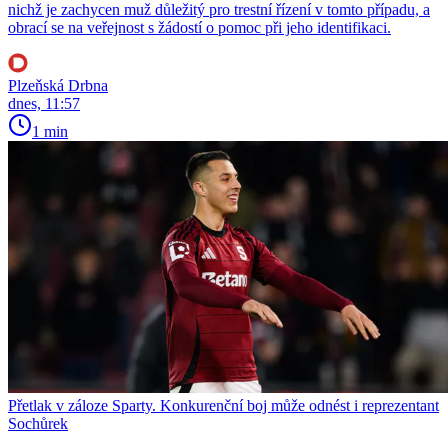
nichž je zachycen muž důležitý pro trestní řízení v tomto případu, a
obrací se na veřejnost s žádostí o pomoc při jeho identifikaci.
Plzeňská Drbna
dnes, 11:57
1 min
Přetlak v záloze Sparty. Konkurenční boj může odnést i reprezentant
Sochůrek