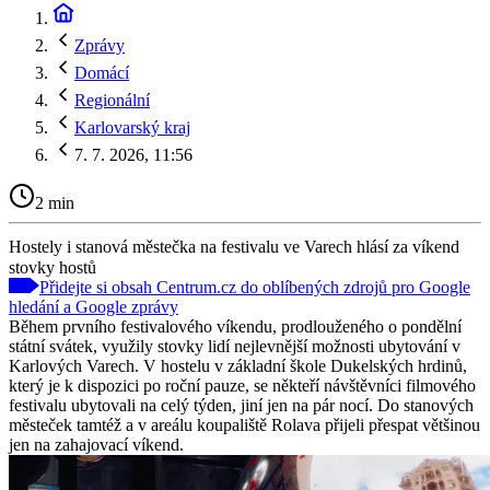
Zprávy
Domácí
Regionální
Karlovarský kraj
7. 7. 2026, 11:56
2 min
Hostely i stanová městečka na festivalu ve Varech hlásí za víkend
stovky hostů
Přidejte si obsah Centrum.cz do oblíbených zdrojů pro Google
hledání a Google zprávy
Během prvního festivalového víkendu, prodlouženého o pondělní
státní svátek, využily stovky lidí nejlevnější možnosti ubytování v
Karlových Varech. V hostelu v základní škole Dukelských hrdinů,
který je k dispozici po roční pauze, se někteří návštěvníci filmového
festivalu ubytovali na celý týden, jiní jen na pár nocí. Do stanových
městeček tamtéž a v areálu koupaliště Rolava přijeli přespat většinou
jen na zahajovací víkend.