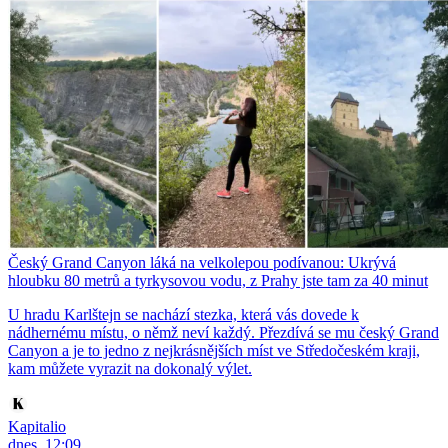
Český Grand Canyon láká na velkolepou podívanou: Ukrývá
hloubku 80 metrů a tyrkysovou vodu, z Prahy jste tam za 40 minut
U hradu Karlštejn se nachází stezka, která vás dovede k
nádhernému místu, o němž neví každý. Přezdívá se mu český Grand
Canyon a je to jedno z nejkrásnějších míst ve Středočeském kraji,
kam můžete vyrazit na dokonalý výlet.
Kapitalio
dnes, 12:09