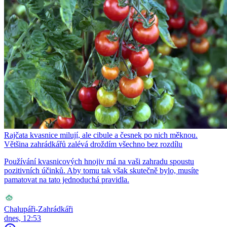
Rajčata kvasnice milují, ale cibule a česnek po nich měknou.
Většina zahrádkářů zalévá droždím všechno bez rozdílu
Používání kvasnicových hnojiv má na vaši zahradu spoustu
pozitivních účinků. Aby tomu tak však skutečně bylo, musíte
pamatovat na tato jednoduchá pravidla.
Chalupáři-Zahrádkáři
dnes, 12:53