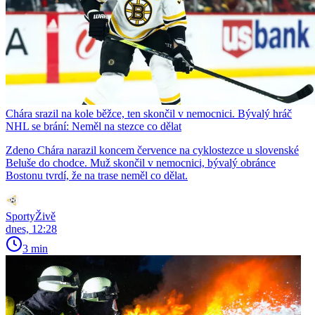
Chára srazil na kole běžce, ten skončil v nemocnici. Bývalý hráč
NHL se brání: Neměl na stezce co dělat
Zdeno Chára narazil koncem července na cyklostezce u slovenské
Beluše do chodce. Muž skončil v nemocnici, bývalý obránce
Bostonu tvrdí, že na trase neměl co dělat.
SportyŽivě
dnes, 12:28
3 min