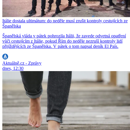
Itálie dostala ultimátum: do neděle musí zrušit kontroly cestujících ze
Španělska
Španělská vláda v pátek pohrozila Itálii, že zavede odvetná opatření
vůči cestujícím z Itálie, pokud Řím do neděle nezruší kontroly lidí
přijíždějících ze Španělska. V pátek o tom napsal deník El País.
Aktuálně.cz - Zprávy
dnes, 12:30