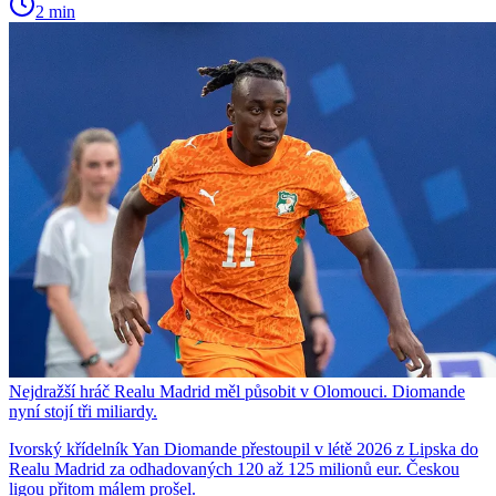
2 min
Nejdražší hráč Realu Madrid měl působit v Olomouci. Diomande
nyní stojí tři miliardy.
Ivorský křídelník Yan Diomande přestoupil v létě 2026 z Lipska do
Realu Madrid za odhadovaných 120 až 125 milionů eur. Českou
ligou přitom málem prošel.