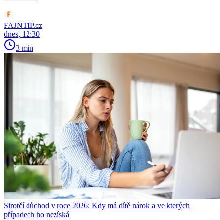
FAJNTIP.cz
dnes, 12:30
3 min
Sirotčí důchod v roce 2026: Kdy má dítě nárok a ve kterých
případech ho nezíská