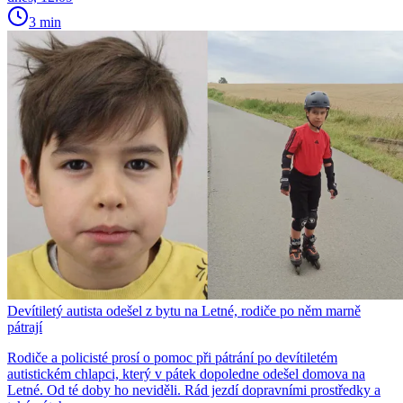
3 min
Devítiletý autista odešel z bytu na Letné, rodiče po něm marně
pátrají
Rodiče a policisté prosí o pomoc při pátrání po devítiletém
autistickém chlapci, který v pátek dopoledne odešel domova na
Letné. Od té doby ho neviděli. Rád jezdí dopravními prostředky a