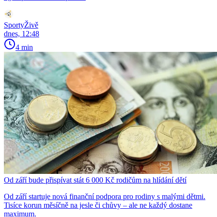
SportyŽivě
dnes, 12:48
4 min
Od září bude přispívat stát 6 000 Kč rodičům na hlídání dětí
Od září startuje nová finanční podpora pro rodiny s malými dětmi.
Tisíce korun měsíčně na jesle či chůvy – ale ne každý dostane
maximum.