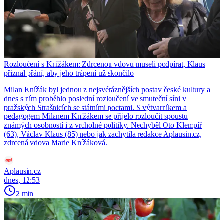
Rozloučení s Knížákem: Zdrcenou vdovu museli podpírat, Klaus
přiznal přání, aby jeho trápení už skončilo
Milan Knížák byl jednou z nejsvéráznějších postav české kultury a
dnes s ním proběhlo poslední rozloučení ve smuteční síni v
pražských Strašnicích se státními poctami. S výtvarníkem a
pedagogem Milanem Knížákem se přijelo rozloučit spoustu
známých osobností i z vrcholné politiky. Nechyběl Oto Klempíř
(63), Václav Klaus (85) nebo jak zachytila redakce Aplausin.cz,
zdrcená vdova Marie Knížáková.
Aplausin.cz
dnes, 12:53
2 min