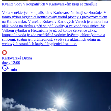
Kvalita vody v koupalištích v Karlovarském kraji se zhoršuje
Voda v některých koupalištích v Karlovarském kraji se zhoršuje. V
tomto týdnu hygienici kontrolovaly vodní plochy s provozovatelem
na Karlovarsku. V areálu Rolava v Karlových Varech je u mola i na
pláži voda na třetím z pěti stupňů kvality a ve vodě jsou sinice. Ve
Velkém rybníku u Hroznětína je už od konce července zákaz
koupání a voda je zde znečištěná vodním květem, chlorofylem-a a
sinicemi, špatná je i průhlednost, vyplývá z aktuálních údajů na
webových stránkách krajské hygienické stanice.
Karlovarská Drbna
dnes, 12:00
1 min