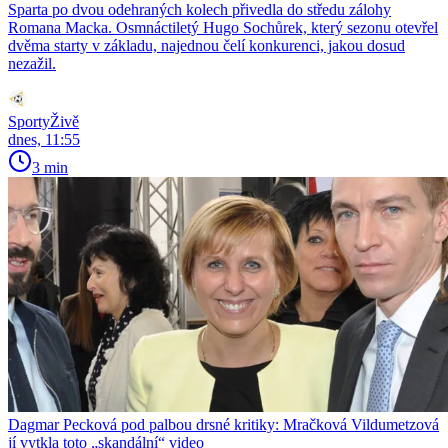
Sparta po dvou odehraných kolech přivedla do středu zálohy
Romana Macka. Osmnáctiletý Hugo Sochůrek, který sezonu otevřel
dvěma starty v základu, najednou čelí konkurenci, jakou dosud
nezažil.
SportyŽivě
dnes, 11:55
3 min
Dagmar Pecková pod palbou drsné kritiky: Mračková Vildumetzová
jí vytkla toto „skandální“ video