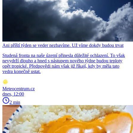
Ani příští týden se veder nezbavíme. Už víme dokdy budou trvat
Studená fronta na naše území přinesla důležité ochlazení. To však
nevydrží dlouho a hned s nástupem nového týdne budou teploty
opět tropické. Předpovědi nám však již říkají, kdy by měla tato
vedra konečně ustat.
Meteocentrum.cz
dnes, 12:00
2 min