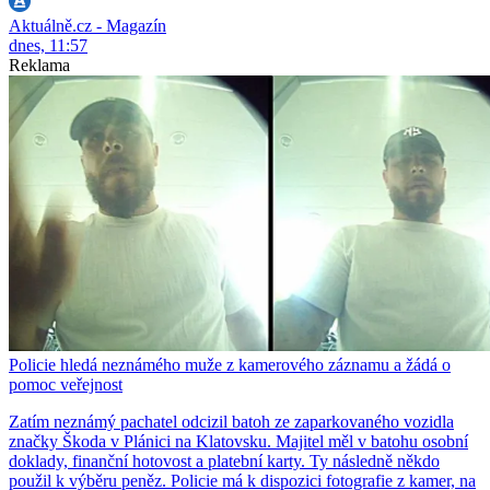
Aktuálně.cz - Magazín
dnes, 11:57
Reklama
Policie hledá neznámého muže z kamerového záznamu a žádá o
pomoc veřejnost
Zatím neznámý pachatel odcizil batoh ze zaparkovaného vozidla
značky Škoda v Plánici na Klatovsku. Majitel měl v batohu osobní
doklady, finanční hotovost a platební karty. Ty následně někdo
použil k výběru peněz. Policie má k dispozici fotografie z kamer, na