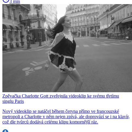
3 min
Zpěvačka Charlotte Gott zveřejnila videoklip ke svému třetímu
singlu Paris
Nový videoklip se natáčel během června přímo ve francouzské
metropoli a Charlotte v něm nejen zpívá, ale doprovází se i na klavír,
což dle tvůrců dodává celému klipu komornější ráz.