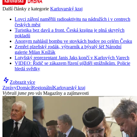
Další články z kategorie
Karlovarský kraj
Lovci záření naměřili radioaktivitu na nádražích i v centrech
českých měst
Turistika bez davů a front. Česká krajina je plná skrytých
pokladů
Anonym nahlásil bombu ve stovkách budov po celém Česku
Zemřel plzeňský rodák, výtvarník a bývalý šéf Národní
galerie Milan Knížák
Lotyšský reprezentant Janis Jaks končí v Karlových Varech
VIDEO: Řidič se zákazem řízení ujížděl strážníkům. Policie
hledá svědky
Zobrazit více
Zprávy
Domácí
Regionální
Karlovarský kraj
Vybrali jsme pro vás
Magazíny a zajímavosti