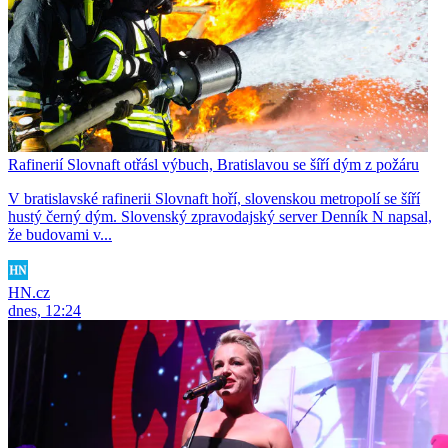
Rafinerií Slovnaft otřásl výbuch, Bratislavou se šíří dým z požáru
V bratislavské rafinerii Slovnaft hoří, slovenskou metropolí se šíří
hustý černý dým. Slovenský zpravodajský server Denník N napsal,
že budovami v...
HN.cz
dnes, 12:24