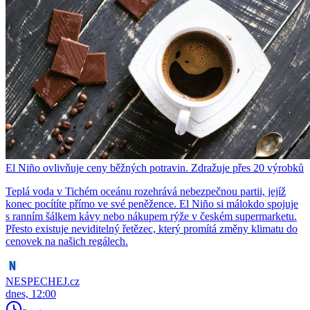
El Niño ovlivňuje ceny běžných potravin. Zdražuje přes 20 výrobků
Teplá voda v Tichém oceánu rozehrává nebezpečnou partii, jejíž
konec pocítíte přímo ve své peněžence. El Niño si málokdo spojuje
s ranním šálkem kávy nebo nákupem rýže v českém supermarketu.
Přesto existuje neviditelný řetězec, který promítá změny klimatu do
cenovek na našich regálech.
NESPECHEJ.cz
dnes, 12:00