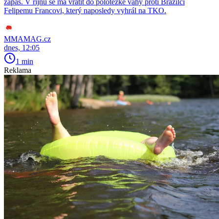
zápas. V říjnu se má vrátit do polotěžké váhy proti Brazilci
Felipemu Francovi, který naposledy vyhrál na TKO.
MMAMAG.cz
dnes, 12:05
1 min
Reklama