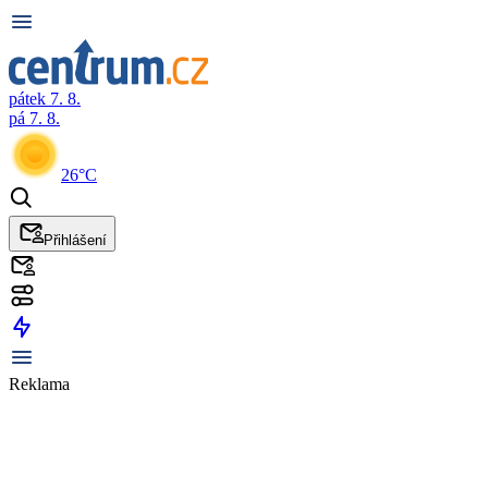
pátek 7. 8.
pá 7. 8.
26°C
Přihlášení
Reklama