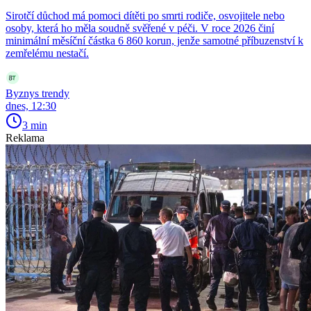
Sirotčí důchod má pomoci dítěti po smrti rodiče, osvojitele nebo
osoby, která ho měla soudně svěřené v péči. V roce 2026 činí
minimální měsíční částka 6 860 korun, jenže samotné příbuzenství k
zemřelému nestačí.
Byznys trendy
dnes, 12:30
3 min
Reklama