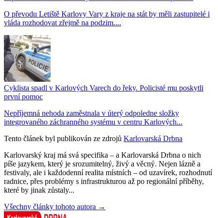
O převodu Letiště Karlovy Vary z kraje na stát by měli zastupitelé i
vláda rozhodovat zřejmě na podzim....
Cyklista spadl v Karlových Varech do řeky. Policisté mu poskytli
první pomoc
Nepříjemná nehoda zaměstnala v úterý odpoledne složky
integrovaného záchranného systému v centru Karlových...
Tento článek byl publikován ze zdrojů
Karlovarská Drbna
Karlovarský kraj má svá specifika – a Karlovarská Drbna o nich
píše jazykem, který je srozumitelný, živý a věcný. Nejen lázně a
festivaly, ale i každodenní realita místních – od uzavírek, rozhodnutí
radnice, přes problémy s infrastrukturou až po regionální příběhy,
které by jinak zůstaly...
Všechny články tohoto autora →