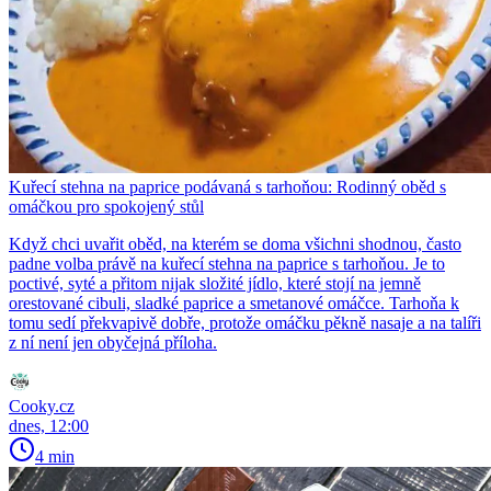
Kuřecí stehna na paprice podávaná s tarhoňou: Rodinný oběd s
omáčkou pro spokojený stůl
Když chci uvařit oběd, na kterém se doma všichni shodnou, často
padne volba právě na kuřecí stehna na paprice s tarhoňou. Je to
poctivé, syté a přitom nijak složité jídlo, které stojí na jemně
orestované cibuli, sladké paprice a smetanové omáčce. Tarhoňa k
tomu sedí překvapivě dobře, protože omáčku pěkně nasaje a na talíři
z ní není jen obyčejná příloha.
Cooky.cz
dnes, 12:00
4 min