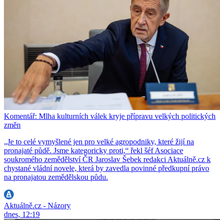
Komentář: Mlha kulturních válek kryje přípravu velkých politických
změn
„Je to celé vymyšlené jen pro velké agropodniky, které žijí na
pronajaté půdě. Jsme kategoricky proti,“ řekl šéf Asociace
soukromého zemědělství ČR Jaroslav Šebek redakci Aktuálně.cz k
chystané vládní novele, která by zavedla povinné předkupní právo
na pronajatou zemědělskou půdu.
Aktuálně.cz - Názory
dnes, 12:19