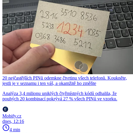
20 nejčastějších PINů odemkne čtvrtinu všech telefonů. Koukněte,
jestli je v seznamu i ten váš, a okamžitě ho změňte
Analýza 3,4 milionu uniklých čtyřmístných kódů odhalila, že
pouhých 20 kombinací pokrývá 27 % všech PINů ve vzorku.
Mobify.cz
dnes, 12:16
4 min