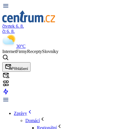
čtvrtek 6. 8.
čt 6. 8.
30°C
Internet
Firmy
Recepty
Slovníky
Přihlášení
Zprávy
Domácí
Regionální