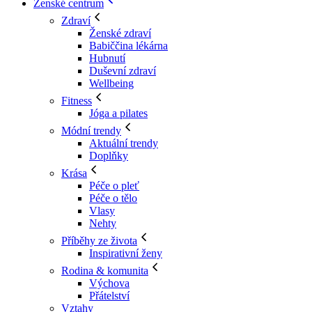
Ženské centrum
Zdraví
Ženské zdraví
Babiččina lékárna
Hubnutí
Duševní zdraví
Wellbeing
Fitness
Jóga a pilates
Módní trendy
Aktuální trendy
Doplňky
Krása
Péče o pleť
Péče o tělo
Vlasy
Nehty
Příběhy ze života
Inspirativní ženy
Rodina & komunita
Výchova
Přátelství
Vztahy