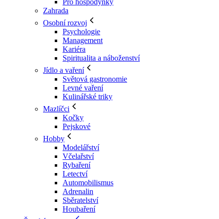
Pro hospodyňky
Zahrada
Osobní rozvoj
Psychologie
Management
Kariéra
Spiritualita a náboženství
Jídlo a vaření
Světová gastronomie
Levné vaření
Kulinářské triky
Mazlíčci
Kočky
Pejskové
Hobby
Modelářství
Včelařství
Rybaření
Letectví
Automobilismus
Adrenalin
Sběratelství
Houbaření