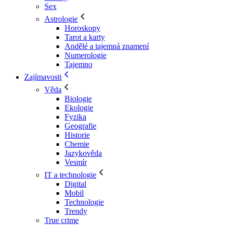
Sex
Astrologie
Horoskopy
Tarot a karty
Andělé a tajemná znamení
Numerologie
Tajemno
Zajímavosti
Věda
Biologie
Ekologie
Fyzika
Geografie
Historie
Chemie
Jazykověda
Vesmír
IT a technologie
Digital
Mobil
Technologie
Trendy
True crime