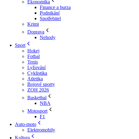
Ekonomika
Finance a burza
Podnikání
Spotřebitel
Krimi
Doprava
Nehody
Sport
Hokej
Fotbal
Tenis
Lyžování
Cyklistika
Atletika
Bojové sporty
ZOH 2026
Basketbal
NBA
Motosport
F1
Auto-moto
Elektromobily
Kultura