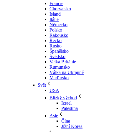
Francie
Chorvatsko
Island
Itálie
Německo
Polsko
Rakousko
Řecko
Rusko
Španělsko
Švédsko
Velká Británie
Rumunsko
Válka na Ukrajině
Maďarsko
Svět
USA
Blízký východ
Izrael
Palestina
Asie
Čína
Jižní Korea