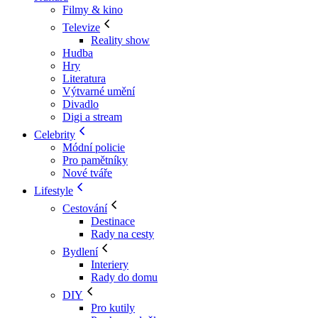
Filmy & kino
Televize
Reality show
Hudba
Hry
Literatura
Výtvarné umění
Divadlo
Digi a stream
Celebrity
Módní policie
Pro pamětníky
Nové tváře
Lifestyle
Cestování
Destinace
Rady na cesty
Bydlení
Interiery
Rady do domu
DIY
Pro kutily