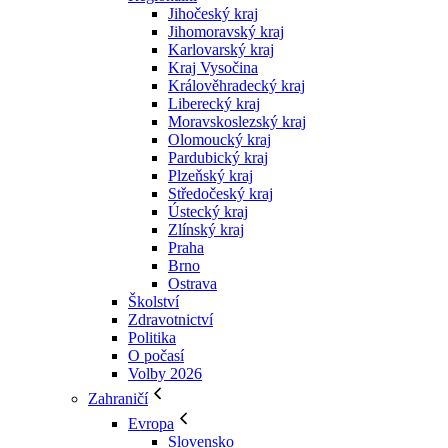
Jihočeský kraj
Jihomoravský kraj
Karlovarský kraj
Kraj Vysočina
Králověhradecký kraj
Liberecký kraj
Moravskoslezský kraj
Olomoucký kraj
Pardubický kraj
Plzeňský kraj
Středočeský kraj
Ústecký kraj
Zlínský kraj
Praha
Brno
Ostrava
Školství
Zdravotnictví
Politika
O počasí
Volby 2026
Zahraničí
Evropa
Slovensko