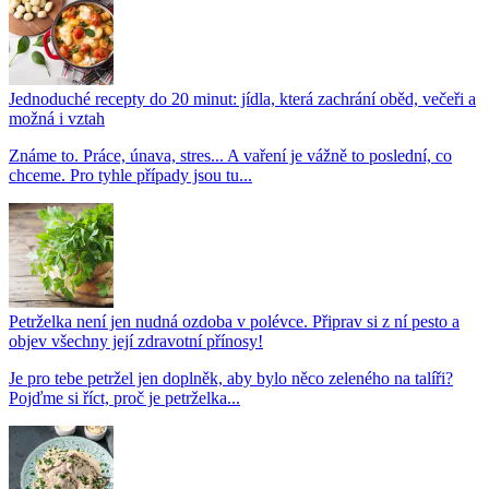
Jednoduché recepty do 20 minut: jídla, která zachrání oběd, večeři a
možná i vztah
Známe to. Práce, únava, stres... A vaření je vážně to poslední, co
chceme. Pro tyhle případy jsou tu...
Petrželka není jen nudná ozdoba v polévce. Připrav si z ní pesto a
objev všechny její zdravotní přínosy!
Je pro tebe petržel jen doplněk, aby bylo něco zeleného na talíři?
Pojďme si říct, proč je petrželka...