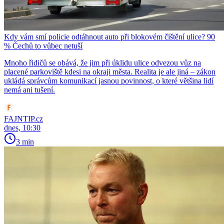
Kdy vám smí policie odtáhnout auto při blokovém čištění ulice? 90
% Čechů to vůbec netuší
Mnoho řidičů se obává, že jim při úklidu ulice odvezou vůz na
placené parkoviště kdesi na okraji města. Realita je ale jiná – zákon
ukládá správcům komunikací jasnou povinnost, o které většina lidí
nemá ani tušení.
FAJNTIP.cz
dnes, 10:30
3 min