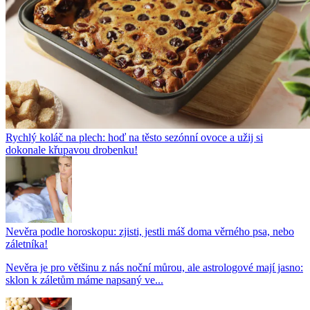
Rychlý koláč na plech: hoď na těsto sezónní ovoce a užij si
dokonale křupavou drobenku!
Nevěra podle horoskopu: zjisti, jestli máš doma věrného psa, nebo
záletníka!
Nevěra je pro většinu z nás noční můrou, ale astrologové mají jasno:
sklon k záletům máme napsaný ve...