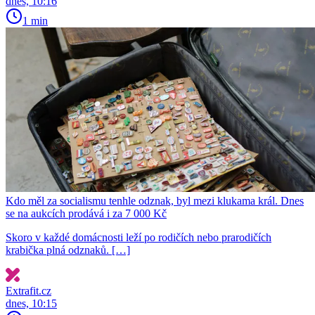
dnes, 10:16
1 min
Kdo měl za socialismu tenhle odznak, byl mezi klukama král. Dnes
se na aukcích prodává i za 7 000 Kč
Skoro v každé domácnosti leží po rodičích nebo prarodičích
krabička plná odznaků. […]
Extrafit.cz
dnes, 10:15