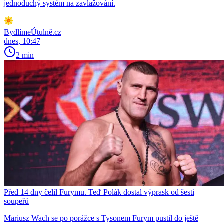
jednoduchý systém na zavlažování.
BydlímeÚtulně.cz
dnes, 10:47
2 min
Před 14 dny čelil Furymu. Teď Polák dostal výprask od šesti
soupeřů
Mariusz Wach se po porážce s Tysonem Furym pustil do ještě