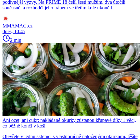
podivnější výzvy. Na PRIME 18 čelil šesti mužům, dva útočili
současně, a rozhodčí jeho trápení ve třetím kole ukončil.
MMAMAG.cz
dnes, 10:45
2 min
Ani ocet, ani cukr: nakládané okurky zůstanou křupavé díky 1 věci,
co běžně končí v koši
Otevřete v lednu sklenici s vlastnoručně naloženými okurkami, těšíte