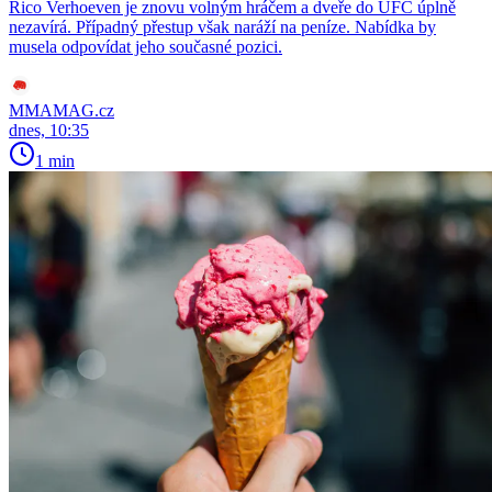
Rico Verhoeven je znovu volným hráčem a dveře do UFC úplně
nezavírá. Případný přestup však naráží na peníze. Nabídka by
musela odpovídat jeho současné pozici.
MMAMAG.cz
dnes, 10:35
1 min