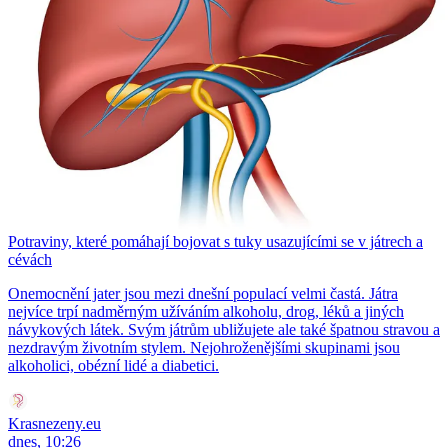
Potraviny, které pomáhají bojovat s tuky usazujícími se v játrech a
cévách
Onemocnění jater jsou mezi dnešní populací velmi častá. Játra
nejvíce trpí nadměrným užíváním alkoholu, drog, léků a jiných
návykových látek. Svým játrům ubližujete ale také špatnou stravou a
nezdravým životním stylem. Nejohroženějšími skupinami jsou
alkoholici, obézní lidé a diabetici.
Krasnezeny.eu
dnes, 10:26