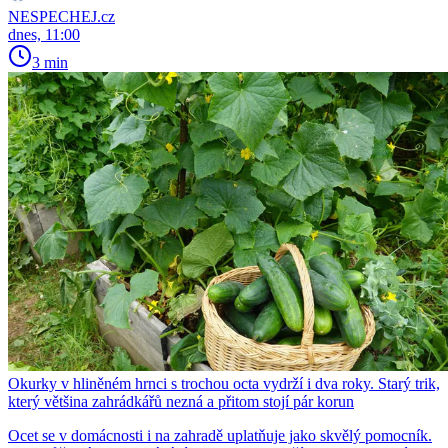
NESPECHEJ.cz
dnes, 11:00
3 min
Okurky v hliněném hrnci s trochou octa vydrží i dva roky. Starý trik,
který většina zahrádkářů nezná a přitom stojí pár korun
Ocet se v domácnosti i na zahradě uplatňuje jako skvělý pomocník.