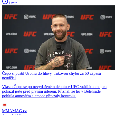
1 min
Čepo si pustil Urbinu do hlavy. Takovou chybu za 60 zápasů
neudělal
Vlasto Čepo se po nevydařeném debutu v UFC vrátil k tomu, co
pokazil ještě před prvním úderem. Přiznal, že ho v Bělehradě
pohltila atmosféra a emoce převzaly kontrolu.
MMAMAG.cz