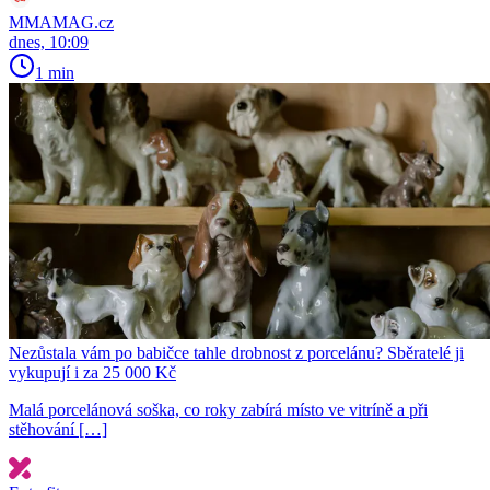
MMAMAG.cz
dnes, 10:09
1 min
Nezůstala vám po babičce tahle drobnost z porcelánu? Sběratelé ji
vykupují i za 25 000 Kč
Malá porcelánová soška, co roky zabírá místo ve vitríně a při
stěhování […]