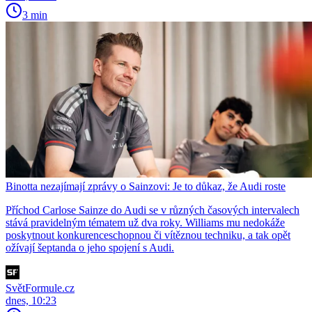
3 min
Binotta nezajímají zprávy o Sainzovi: Je to důkaz, že Audi roste
Příchod Carlose Sainze do Audi se v různých časových intervalech
stává pravidelným tématem už dva roky. Williams mu nedokáže
poskytnout konkurenceschopnou či vítěznou techniku, a tak opět
ožívají šeptanda o jeho spojení s Audi.
SvětFormule.cz
dnes, 10:23