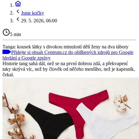
Jsme kočky
29. 5. 2026, 06:00
5 min
Tanga: kousek látky s divokou minulostí dělí ženy na dva tábory
Přidejte si obsah Centrum.cz do oblíbených zdrojů pro Google
hledání a Google zprávy
Historie tang sahá dál, než se na první dobrou zdá, a překvapení
taky skrývá víc, než by člověk od něčeho menšího, než je kapesník,
čekal.