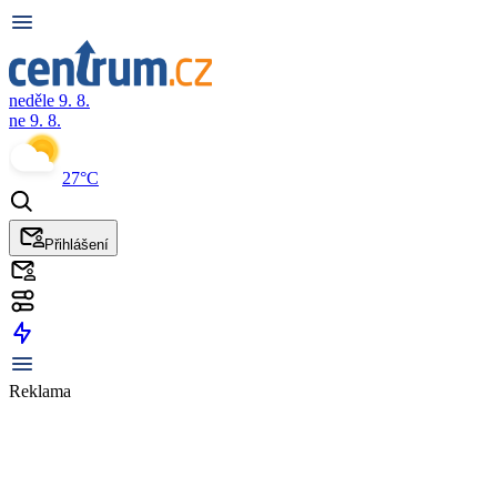
neděle 9. 8.
ne 9. 8.
27°C
Přihlášení
Reklama