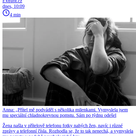
Extrafit.cz
dnes, 10:09
4 min
Anna: „Přítel mě podváděl s několika milenkami. Vymyslela jsem
mu speciální chladnokrevnou pomstu. Sám po týdnu odešel
Žena našla v přítelově telefonu fotky nahých žen, navíc i různé
zprávy a telefonní čísla. Rozhodla se, že to tak nenechá, a vymyslela