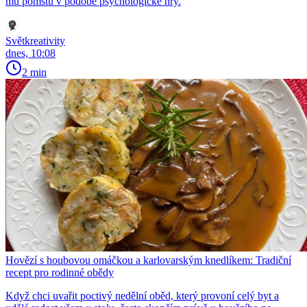
mu pomstu v podobě psychologické hry.
Světkreativity
dnes, 10:08
2 min
Hovězí s houbovou omáčkou a karlovarským knedlíkem: Tradiční
recept pro rodinné obědy
Když chci uvařit poctivý nedělní oběd, který provoní celý byt a