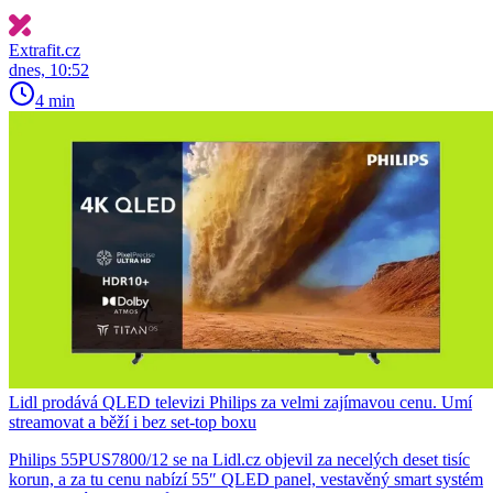
Extrafit.cz
dnes, 10:52
4 min
Lidl prodává QLED televizi Philips za velmi zajímavou cenu. Umí
streamovat a běží i bez set-top boxu
Philips 55PUS7800/12 se na Lidl.cz objevil za necelých deset tisíc
korun, a za tu cenu nabízí 55″ QLED panel, vestavěný smart systém