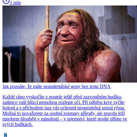
1 min
Jak poznáte, že máte neandertálské geny bez testu DNA
Každé ráno vyskočíte z postele ještě před zazvoněním budíku,
zatímco vaši blízcí nemohou rozlepit oči. Při odběru krve syčíte
bolestí a s příchodem jara vás ochromí nesnesitelná senná rýma.
Možná to považujete za osobní rozmary přírody, ale pravda leží
mnohem hlouběji v minulosti – v tajemství, které nosíte přímo ve
svých buňkách.