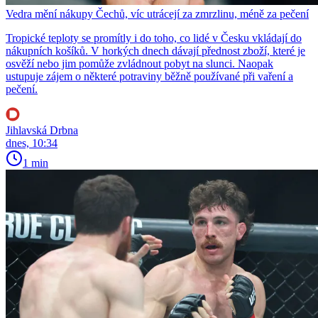
Vedra mění nákupy Čechů, víc utrácejí za zmrzlinu, méně za pečení
Tropické teploty se promítly i do toho, co lidé v Česku vkládají do
nákupních košíků. V horkých dnech dávají přednost zboží, které je
osvěží nebo jim pomůže zvládnout pobyt na slunci. Naopak
ustupuje zájem o některé potraviny běžně používané při vaření a
pečení.
Jihlavská Drbna
dnes, 10:34
1 min