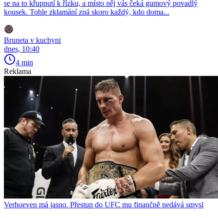
se na to křupnutí k řízku, a místo něj vás čeká gumový povadlý
kousek. Tohle zklamání zná skoro každý, kdo doma...
Bruneta v kuchyni
dnes, 10:40
4 min
Reklama
Verhoeven má jasno. Přestup do UFC mu finančně nedává smysl