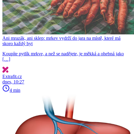
Ani mrazák, ani sklep: mrkev vydrží do jara na místě, které má
skoro každý byt
Koupíte pytlík mrkve, a než se nadějete, je měkká a ohebná jako
[…]
Extrafit.cz
dnes, 10:27
4 min