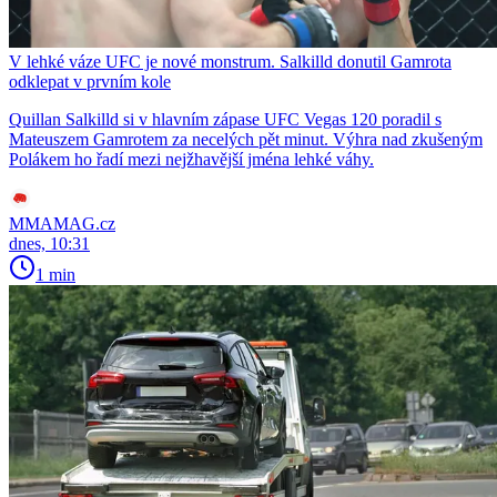
V lehké váze UFC je nové monstrum. Salkilld donutil Gamrota
odklepat v prvním kole
Quillan Salkilld si v hlavním zápase UFC Vegas 120 poradil s
Mateuszem Gamrotem za necelých pět minut. Výhra nad zkušeným
Polákem ho řadí mezi nejžhavější jména lehké váhy.
MMAMAG.cz
dnes, 10:31
1 min