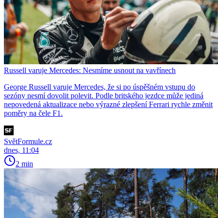
Russell varuje Mercedes: Nesmíme usnout na vavřínech
George Russell varuje Mercedes, že si po úspěšném vstupu do
sezóny nesmí dovolit polevit. Podle britského jezdce může jediná
nepovedená aktualizace nebo výrazné zlepšení Ferrari rychle změnit
poměry na čele F1.
SvětFormule.cz
dnes, 11:04
2 min