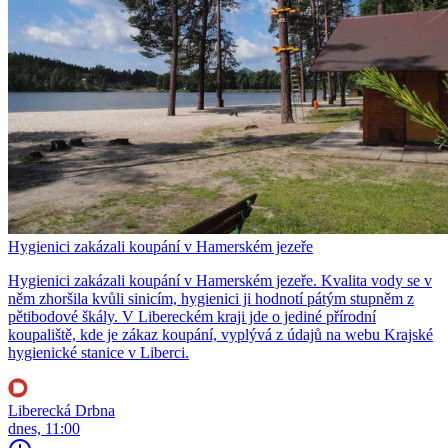
Hygienici zakázali koupání v Hamerském jezeře
Hygienici zakázali koupání v Hamerském jezeře. Kvalita vody se v
něm zhoršila kvůli sinicím, hygienici ji hodnotí pátým stupněm z
pětibodové škály. V Libereckém kraji jde o jediné přírodní
koupaliště, kde je zákaz koupání, vyplývá z údajů na webu Krajské
hygienické stanice v Liberci.
Liberecká Drbna
dnes, 11:00