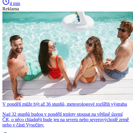
4 min
Reklama
V pondělí může být až 36 stupňů, meteorologové rozšířili výstrahu
Nad 32 stupňů budou v pondělí teploty stoupat na většině území
ČR, o něco chladněji bude jen na severu nebo severovýchodě země
nebo v části Vysočiny.