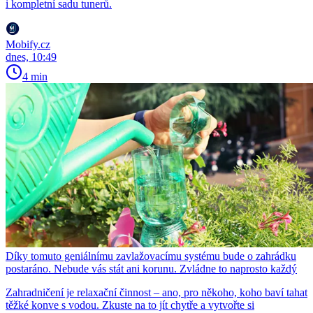
i kompletní sadu tunerů.
Mobify.cz
dnes, 10:49
4 min
Díky tomuto geniálnímu zavlažovacímu systému bude o zahrádku
postaráno. Nebude vás stát ani korunu. Zvládne to naprosto každý
Zahradničení je relaxační činnost – ano, pro někoho, koho baví tahat
těžké konve s vodou. Zkuste na to jít chytře a vytvořte si