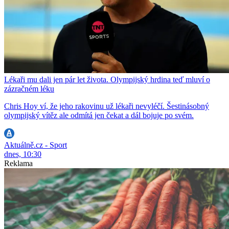
Lékaři mu dali jen pár let života. Olympijský hrdina teď mluví o
zázračném léku
Chris Hoy ví, že jeho rakovinu už lékaři nevyléčí. Šestinásobný
olympijský vítěz ale odmítá jen čekat a dál bojuje po svém.
Aktuálně.cz - Sport
dnes, 10:30
Reklama