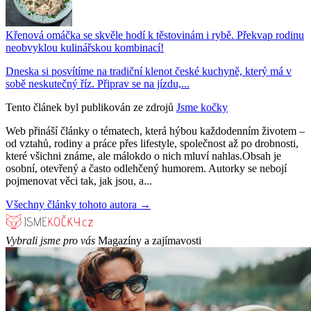
Křenová omáčka se skvěle hodí k těstovinám i rybě. Překvap rodinu
neobvyklou kulinářskou kombinací!
Dneska si posvítíme na tradiční klenot české kuchyně, který má v
sobě neskutečný říz. Připrav se na jízdu,...
Tento článek byl publikován ze zdrojů
Jsme kočky
Web přináší články o tématech, která hýbou každodenním životem –
od vztahů, rodiny a práce přes lifestyle, společnost až po drobnosti,
které všichni známe, ale málokdo o nich mluví nahlas.Obsah je
osobní, otevřený a často odlehčený humorem. Autorky se nebojí
pojmenovat věci tak, jak jsou, a...
Všechny články tohoto autora →
Vybrali jsme pro vás
Magazíny a zajímavosti