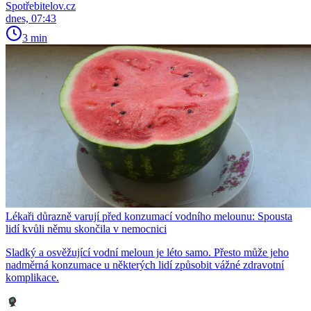
Spotřebitelov.cz
dnes, 07:43
3 min
Lékaři důrazně varují před konzumací vodního melounu: Spousta
lidí kvůli němu skončila v nemocnici
Sladký a osvěžující vodní meloun je léto samo. Přesto může jeho
nadměrná konzumace u některých lidí způsobit vážné zdravotní
komplikace.