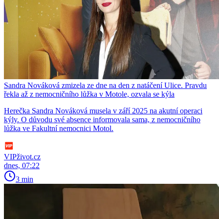
Sandra Nováková zmizela ze dne na den z natáčení Ulice. Pravdu
řekla až z nemocničního lůžka v Motole, ozvala se kýla
Herečka Sandra Nováková musela v září 2025 na akutní operaci
kýly. O důvodu své absence informovala sama, z nemocničního
lůžka ve Fakultní nemocnici Motol.
VIPživot.cz
dnes, 07:22
3 min