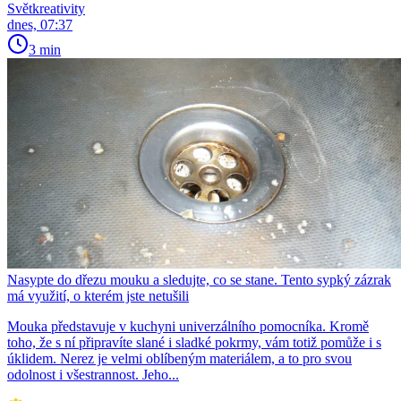
Světkreativity
dnes, 07:37
3 min
Nasypte do dřezu mouku a sledujte, co se stane. Tento sypký zázrak
má využití, o kterém jste netušili
Mouka představuje v kuchyni univerzálního pomocníka. Kromě
toho, že s ní připravíte slané i sladké pokrmy, vám totiž pomůže i s
úklidem. Nerez je velmi oblíbeným materiálem, a to pro svou
odolnost i všestrannost. Jeho...