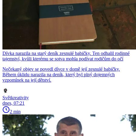
Dívka narazila na starý deník zesnulé babičky. Ten odhalil rodinné
tajemství, kvůli kterému se sotva mohla podívat rodičům do očí
Nečekaný objev se povedl dívce v domě její zesnulé babičky.
Během úklidu narazila na deník, který byl plný dojemných
vzpomínek na její dětství.
Světkreativity
dnes, 07:21
2 min