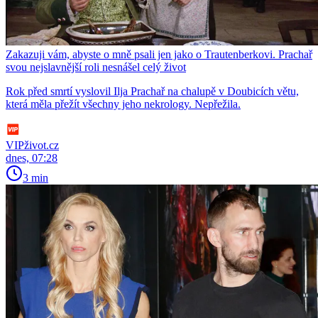
Zakazuji vám, abyste o mně psali jen jako o Trautenberkovi. Prachař
svou nejslavnější roli nesnášel celý život
Rok před smrtí vyslovil Ilja Prachař na chalupě v Doubicích větu,
která měla přežít všechny jeho nekrology. Nepřežila.
VIPživot.cz
dnes, 07:28
3 min