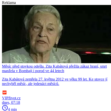
Reklama
Měsíc před stovkou odešla. Zita Kabátová přežila zákaz hraní, smrt
manžela v Bombaji i porod ve 44 letech
Zita Kabátová zemřela 27. května 2012 ve věku 99 let. Ke stovce jí
nechyběl měsíc, ale jedenáct měsíců.
VIPživot.cz
dnes, 07:18
4 min