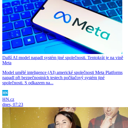
Další AI model napadl systém jiné společnosti. Tentokrát je na vině
Meta
Model umělé inteligence (AI) americké společnosti Meta Platforms
napadl při bezpečnostních testech počítačový systém jiné
společnosti. S odkazem na...
HN.cz
dnes, 07:23