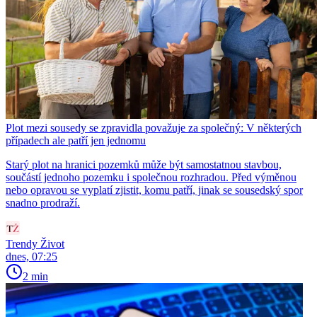
Plot mezi sousedy se zpravidla považuje za společný: V některých
případech ale patří jen jednomu
Starý plot na hranici pozemků může být samostatnou stavbou,
součástí jednoho pozemku i společnou rozhradou. Před výměnou
nebo opravou se vyplatí zjistit, komu patří, jinak se sousedský spor
snadno prodraží.
Trendy Život
dnes, 07:25
2 min