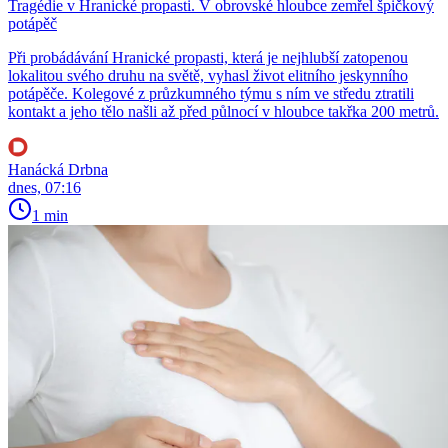
Tragédie v Hranické propasti. V obrovské hloubce zemřel špičkový
potápěč
Při probádávání Hranické propasti, která je nejhlubší zatopenou
lokalitou svého druhu na světě, vyhasl život elitního jeskynního
potápěče. Kolegové z průzkumného týmu s ním ve středu ztratili
kontakt a jeho tělo našli až před půlnocí v hloubce takřka 200 metrů.
Hanácká Drbna
dnes, 07:16
1 min