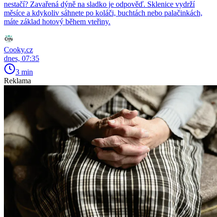
nestačí? Zavařená dýně na sladko je odpověď. Sklenice vydrží
měsíce a kdykoliv sáhnete po koláči, buchtách nebo palačinkách,
máte základ hotový během vteřiny.
Cooky.cz
dnes, 07:35
3 min
Reklama