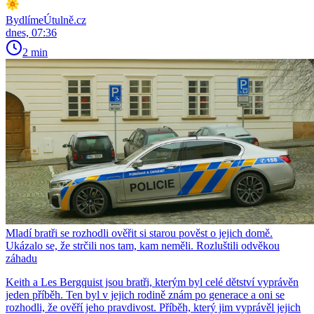
BydlímeÚtulně.cz
dnes, 07:36
2 min
Mladí bratři se rozhodli ověřit si starou pověst o jejich domě.
Ukázalo se, že strčili nos tam, kam neměli. Rozluštili odvěkou
záhadu
Keith a Les Bergquist jsou bratři, kterým byl celé dětství vyprávěn
jeden příběh. Ten byl v jejich rodině znám po generace a oni se
rozhodli, že ověří jeho pravdivost. Příběh, který jim vyprávěl jejich