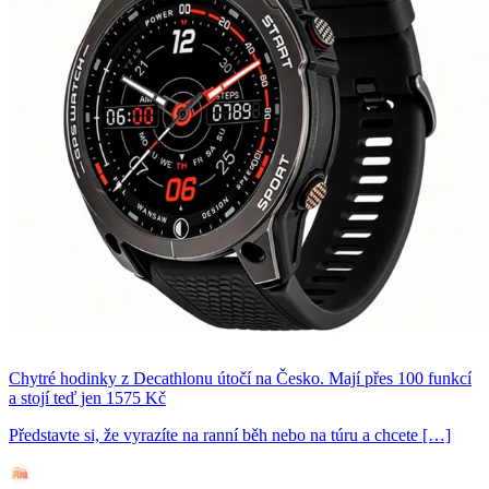
Chytré hodinky z Decathlonu útočí na Česko. Mají přes 100 funkcí
a stojí teď jen 1575 Kč
Představte si, že vyrazíte na ranní běh nebo na túru a chcete […]