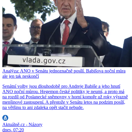
Analýza: ANO v Senátu jednoznačně posílí. Babišova noční můra
ale jen tak neskončí
Senátní volby jsou dlouhodobě pro Andreje Babiše a jeho hnutí
ANO noční můrou. Hegemon české politiky je neumí, a proto má
na rozdíl od Poslanecké sněmovny v horní komoře už roky výrazně
menšinové zastoupení. A přestože v Senátu letos na podzim posílí,
na většinu to ani zdaleka opět stačit nebude.
Aktuálně.cz - Názory
dnes, 07:20