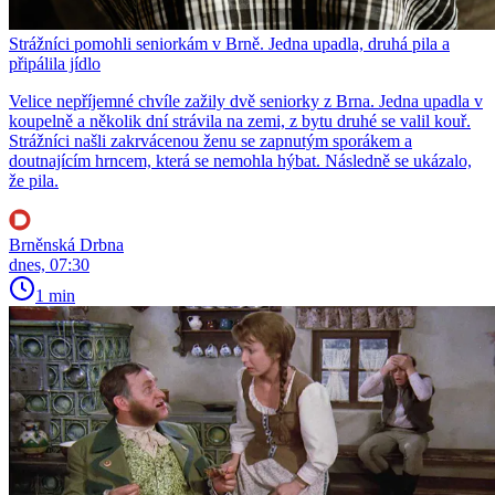
Strážníci pomohli seniorkám v Brně. Jedna upadla, druhá pila a
připálila jídlo
Velice nepříjemné chvíle zažily dvě seniorky z Brna. Jedna upadla v
koupelně a několik dní strávila na zemi, z bytu druhé se valil kouř.
Strážníci našli zakrvácenou ženu se zapnutým sporákem a
doutnajícím hrncem, která se nemohla hýbat. Následně se ukázalo,
že pila.
Brněnská Drbna
dnes, 07:30
1 min