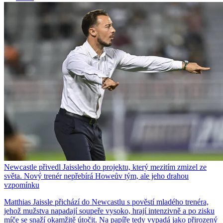
Newcastle přivedl Jaissleho do projektu, který mezitím zmizel ze
světa. Nový trenér nepřebírá Howeův tým, ale jeho drahou
vzpomínku
Matthias Jaissle přichází do Newcastlu s pověstí mladého trenéra,
jehož mužstva napadají soupeře vysoko, hrají intenzivně a po zisku
míče se snaží okamžitě útočit. Na papíře tedy vypadá jako přirozený