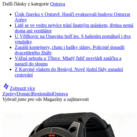
Další články z kategorie
Ostrava
Únik čpavku v Ostravě. Hasiči evakuovali budovu Ostravar
Arény
Lidé se ve vedru nejvíce trápí špatným spánkem, třetina nemá
doma ani ventilátor
U Větřkovic na Opavsku hoří les. S hašením pomáhají i dva
vrtulníky
Zapálil kontejnery, chatu i balíky slámy. Policisté dopadli
dvacetiletého žháře
Vážná nehoda u Třince. Mladý řidič nezvládl zatáčku a
narazil do sloupu
Z Karviné vlakem do Beskyd. Nové jízdní řády usnadní
cestování
Zobrazit více
Zprávy
Domácí
Regionální
Ostrava
Vybrali jsme pro vás
Magazíny a zajímavosti