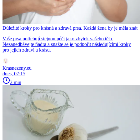
Důležité kroky pro krásná a zdravá prsa. Každá žena by je měla znát
Vaše prsa potřebují stejnou péči jako zbytek vašeho těla.
Nezanedbávejte ňadra a snažte se je podpořit následujícími kroky
pro jejich zdraví a krásu.
Krasnezeny.eu
dnes, 07:15
2 min