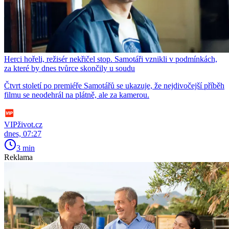
Herci hořeli, režisér nekřičel stop. Samotáři vznikli v podmínkách,
za které by dnes tvůrce skončily u soudu
Čtvrt století po premiéře Samotářů se ukazuje, že nejdivočejší příběh
filmu se neodehrál na plátně, ale za kamerou.
VIPživot.cz
dnes, 07:27
3 min
Reklama