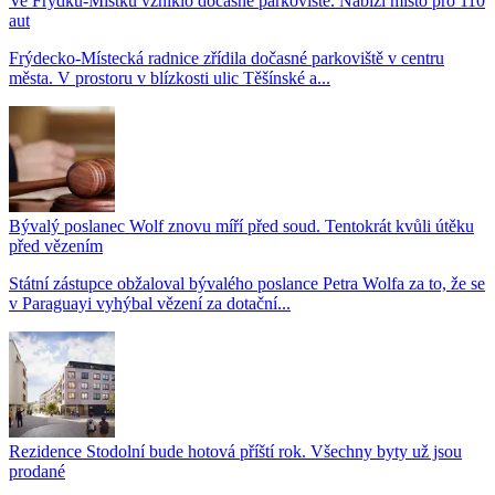
Ve Frýdku-Místku vzniklo dočasné parkoviště. Nabízí místo pro 110
aut
Frýdecko-Místecká radnice zřídila dočasné parkoviště v centru
města. V prostoru v blízkosti ulic Těšínské a...
Bývalý poslanec Wolf znovu míří před soud. Tentokrát kvůli útěku
před vězením
Státní zástupce obžaloval bývalého poslance Petra Wolfa za to, že se
v Paraguayi vyhýbal vězení za dotační...
Rezidence Stodolní bude hotová příští rok. Všechny byty už jsou
prodané