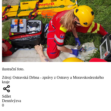
ilustrační foto.
Zdroj
:
Ostravská Drbna - zprávy z Ostravy a Moravskoslezského
kraje
Sdílet
Denní
výzva
0