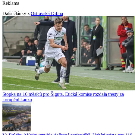
Reklama
Další články z
Ostravská Drbna
Stopka na 16 měsíců pro Šiguta. Etická komise rozdala tresty za
korupční kauzu