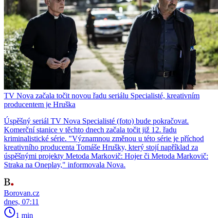
TV Nova začala točit novou řadu seriálu Specialisté, kreativním
producentem je Hruška
Úspěšný seriál TV Nova Specialisté (foto) bude pokračovat.
Komerční stanice v těchto dnech začala točit již 12. řadu
kriminalistické série. "Významnou změnou u této série je příchod
kreativního producenta Tomáše Hrušky, který stojí například za
úspěšnými projekty Metoda Markovič: Hojer či Metoda Markovič:
Straka na Oneplay," informovala Nova.
Borovan.cz
dnes, 07:11
1 min