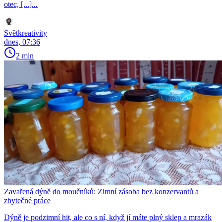
otec, [...]...
Světkreativity
dnes, 07:36
2 min
Zavařená dýně do moučníků: Zimní zásoba bez konzervantů a
zbytečné práce
Dýně je podzimní hit, ale co s ní, když jí máte plný sklep a mrazák