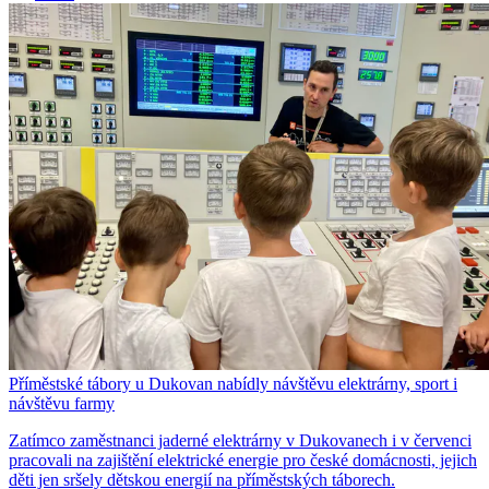
Příměstské tábory u Dukovan nabídly návštěvu elektrárny, sport i
návštěvu farmy
Zatímco zaměstnanci jaderné elektrárny v Dukovanech i v červenci
pracovali na zajištění elektrické energie pro české domácnosti, jejich
děti jen sršely dětskou energií na příměstských táborech.