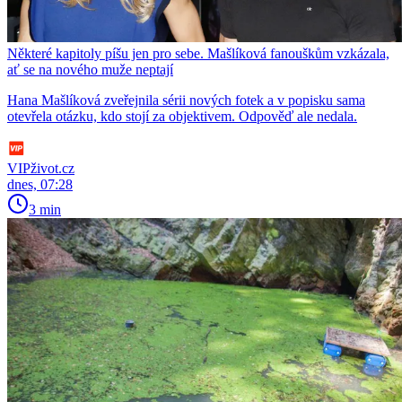
Některé kapitoly píšu jen pro sebe. Mašlíková fanouškům vzkázala,
ať se na nového muže neptají
Hana Mašlíková zveřejnila sérii nových fotek a v popisku sama
otevřela otázku, kdo stojí za objektivem. Odpověď ale nedala.
VIPživot.cz
dnes, 07:28
3 min