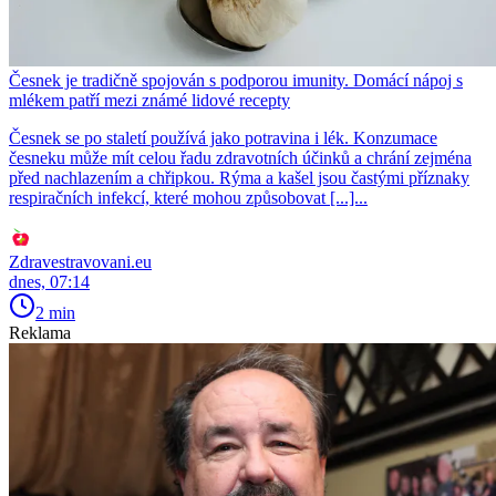
Česnek je tradičně spojován s podporou imunity. Domácí nápoj s
mlékem patří mezi známé lidové recepty
Česnek se po staletí používá jako potravina i lék. Konzumace
česneku může mít celou řadu zdravotních účinků a chrání zejména
před nachlazením a chřipkou. Rýma a kašel jsou častými příznaky
respiračních infekcí, které mohou způsobovat [...]...
Zdravestravovani.eu
dnes, 07:14
2 min
Reklama