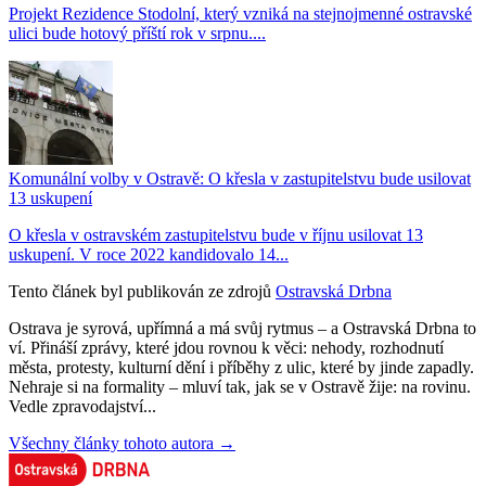
Projekt Rezidence Stodolní, který vzniká na stejnojmenné ostravské
ulici bude hotový příští rok v srpnu....
Komunální volby v Ostravě: O křesla v zastupitelstvu bude usilovat
13 uskupení
O křesla v ostravském zastupitelstvu bude v říjnu usilovat 13
uskupení. V roce 2022 kandidovalo 14...
Tento článek byl publikován ze zdrojů
Ostravská Drbna
Ostrava je syrová, upřímná a má svůj rytmus – a Ostravská Drbna to
ví. Přináší zprávy, které jdou rovnou k věci: nehody, rozhodnutí
města, protesty, kulturní dění i příběhy z ulic, které by jinde zapadly.
Nehraje si na formality – mluví tak, jak se v Ostravě žije: na rovinu.
Vedle zpravodajství...
Všechny články tohoto autora →