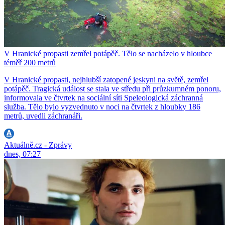
V Hranické propasti zemřel potápěč. Tělo se nacházelo v hloubce
téměř 200 metrů
V Hranické propasti, nejhlubší zatopené jeskyni na světě, zemřel
potápěč. Tragická událost se stala ve středu při průzkumném ponoru,
informovala ve čtvrtek na sociální síti Speleologická záchranná
služba. Tělo bylo vyzvednuto v noci na čtvrtek z hloubky 186
metrů, uvedli záchranáři.
Aktuálně.cz - Zprávy
dnes, 07:27