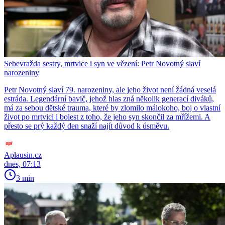
Sebevražda sestry, mrtvice i syn ve vězení: Petr Novotný slaví
narozeniny
Petr Novotný slaví 79. narozeniny, ale jeho život není žádná veselá
estráda. Legendární bavič, jehož hlas zná několik generací diváků,
má za sebou dětské trauma, které by zlomilo málokoho, boj o vlastní
život po mrtvici i bolest z toho, že jeho syn skončil za mřížemi. A
přesto se prý každý den snaží najít důvod k úsměvu.
Aplausin.cz
dnes, 07:13
3 min