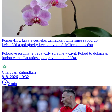
Poměr 4:1 z kávy a česneku: zahrádkáři tuhle směs sypou do
květináčů a pokojovky kvetou i v zimě. Mšice z ní utečou
Pokojové rostliny je třeba vždy správně vyživit. Pokud to dokážete,
budou vám dělat radost po opravdu dlouhá léta.
Chalupáři-Zahrádkáři
8. 8. 2026, 19:32
2 min