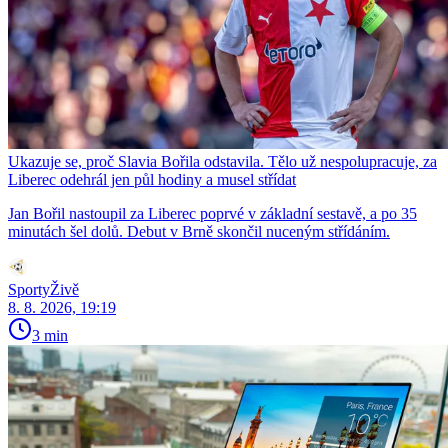
Ukazuje se, proč Slavia Bořila odstavila. Tělo už nespolupracuje, za
Liberec odehrál jen půl hodiny a musel střídat
Jan Bořil nastoupil za Liberec poprvé v základní sestavě, a po 35
minutách šel dolů. Debut v Brně skončil nuceným střídáním.
SportyŽivě
8. 8. 2026, 19:19
3 min