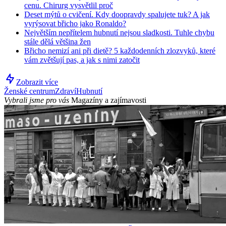
cenu. Chirurg vysvětlil proč
Deset mýtů o cvičení. Kdy doopravdy spalujete tuk? A jak
vyrýsovat břicho jako Ronaldo?
Největším nepřítelem hubnutí nejsou sladkosti. Tuhle chybu
stále dělá většina žen
Břicho nemizí ani při dietě? 5 každodenních zlozvyků, které
vám zvětšují pas, a jak s nimi zatočit
Zobrazit více
Ženské centrum
Zdraví
Hubnutí
Vybrali jsme pro vás
Magazíny a zajímavosti