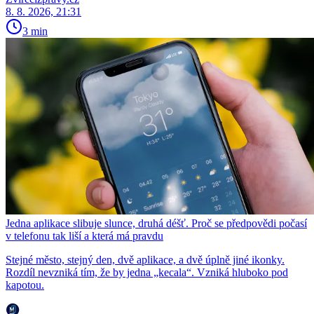
8. 8. 2026, 21:31
3 min
Jedna aplikace slibuje slunce, druhá déšť. Proč se předpovědi počasí
v telefonu tak liší a která má pravdu
Stejné město, stejný den, dvě aplikace, a dvě úplně jiné ikonky.
Rozdíl nevzniká tím, že by jedna „kecala“. Vzniká hluboko pod
kapotou.