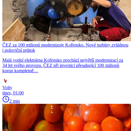
ČEZ za 100 milionů modernizuje Kořensko. Nové turbíny zvládnou
i poloviční průtok
Malá vodní elektrárna Kořensko prochází největší modernizací za
34 let svého provozu. ČEZ při investici přesahující 100 milionů
korun kompletně…
Volty
dnes, 01:00
2 min