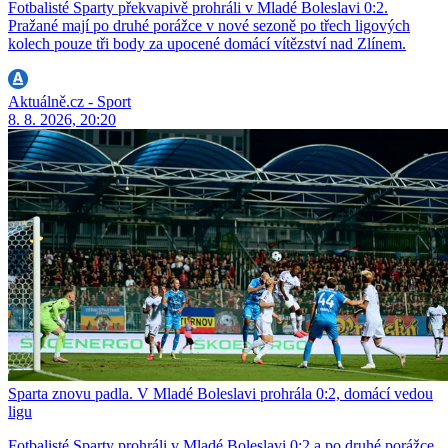
Fotbalisté Sparty překvapivě prohráli v Mladé Boleslavi 0:2.
Pražané mají po druhé porážce v nové sezoně po třech ligových
kolech pouze tři body za upocené domácí vítězství nad Zlínem.
Aktuálně.cz - Sport
8. 8. 2026, 20:20
Sparta znovu padla. V Mladé Boleslavi prohrála 0:2, domácí vedou
ligu
Fotbalisté Sparty prohráli v Mladé Boleslavi 0:2 a po druhé porážce