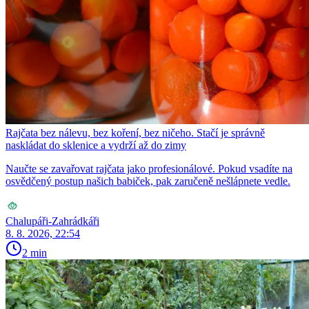
Rajčata bez nálevu, bez koření, bez ničeho. Stačí je správně
naskládat do sklenice a vydrží až do zimy
Naučte se zavařovat rajčata jako profesionálové. Pokud vsadíte na
osvědčený postup našich babiček, pak zaručeně nešlápnete vedle.
Chalupáři-Zahrádkáři
8. 8. 2026, 22:54
2 min