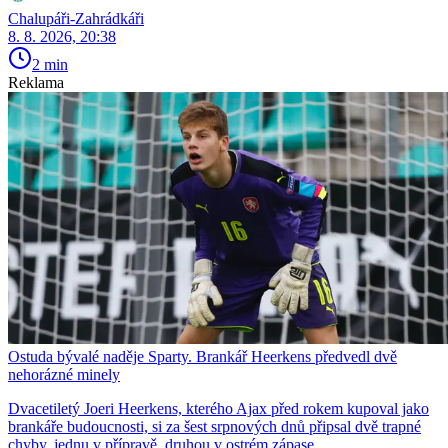
Chalupáři-Zahrádkáři
8. 8. 2026, 20:38
2 min
Reklama
Ostuda bývalé naděje Sparty. Brankář Heerkens předvedl dvě
nehorázné minely
Dvacetiletý Joeri Heerkens, kterého Ajax před rokem kupoval jako
brankáře budoucnosti, si za šest srpnových dnů připsal dvě trapné
chyby, jednu v přípravě, druhou v ostrém zápase.