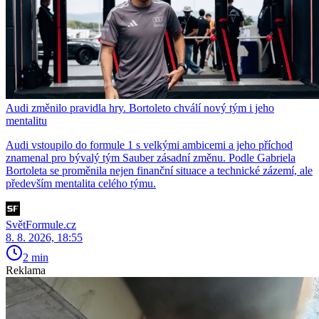
Audi změnilo pravidla hry. Bortoleto chválí nový tým i jeho
mentalitu
Audi vstoupilo do formule 1 s velkými ambicemi a jeho příchod
znamenal pro bývalý tým Sauber zásadní změnu. Podle Gabriela
Bortoleta se proměnila nejen finanční situace a technické zázemí, ale
především mentalita celého týmu.
SvětFormule.cz
8. 8. 2026, 18:55
2 min
Reklama