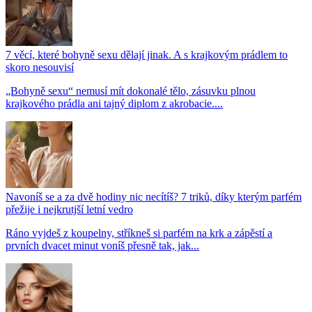
7 věcí, které bohyně sexu dělají jinak. A s krajkovým prádlem to
skoro nesouvisí
„Bohyně sexu“ nemusí mít dokonalé tělo, zásuvku plnou
krajkového prádla ani tajný diplom z akrobacie....
Navoníš se a za dvě hodiny nic necítíš? 7 triků, díky kterým parfém
přežije i nejkrutjší letní vedro
Ráno vyjdeš z koupelny, stříkneš si parfém na krk a zápěstí a
prvních dvacet minut voníš přesně tak, jak...