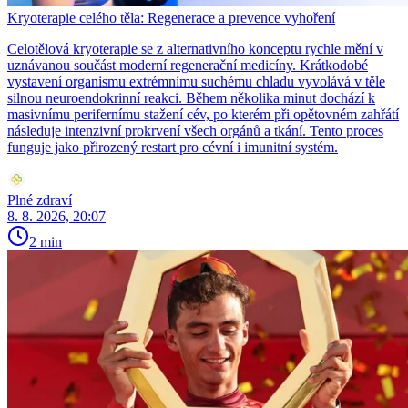
Kryoterapie celého těla: Regenerace a prevence vyhoření
Celotělová kryoterapie se z alternativního konceptu rychle mění v
uznávanou součást moderní regenerační medicíny. Krátkodobé
vystavení organismu extrémnímu suchému chladu vyvolává v těle
silnou neuroendokrinní reakci. Během několika minut dochází k
masivnímu perifernímu stažení cév, po kterém při opětovném zahřátí
následuje intenzivní prokrvení všech orgánů a tkání. Tento proces
funguje jako přirozený restart pro cévní i imunitní systém.
Plné zdraví
8. 8. 2026, 20:07
2 min