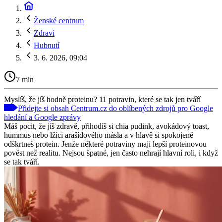
Ženské centrum
Zdraví
Hubnutí
3. 6. 2026, 09:04
7 min
Myslíš, že jíš hodně proteinu? 11 potravin, které se tak jen tváří
Přidejte si obsah Centrum.cz do oblíbených zdrojů pro Google
hledání a Google zprávy
Máš pocit, že jíš zdravě, přihodíš si chia pudink, avokádový toast,
hummus nebo lžíci arašídového másla a v hlavě si spokojeně
odškrtneš protein. Jenže některé potraviny mají lepší proteinovou
pověst než realitu. Nejsou špatné, jen často nehrají hlavní roli, i když
se tak tváří.