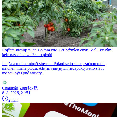
Rajčata stresujete, aniž o tom víte. Pět běžných chyb, kvůli kterým
keře nasadí sotva třetinu plodů
I rajčata mohou utrpět stresem. Pokud se to stane, začnou rodit
mnohem méně plodů. Ale na vině jejich neuspokojivého stavu
mohou být i jiné faktory.
Chalupáři-Zahrádkáři
8. 8. 2026, 21:51
2 min