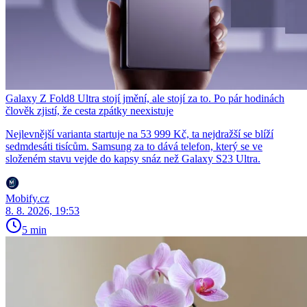
Galaxy Z Fold8 Ultra stojí jmění, ale stojí za to. Po pár hodinách
člověk zjistí, že cesta zpátky neexistuje
Nejlevnější varianta startuje na 53 999 Kč, ta nejdražší se blíží
sedmdesáti tisícům. Samsung za to dává telefon, který se ve
složeném stavu vejde do kapsy snáz než Galaxy S23 Ultra.
Mobify.cz
8. 8. 2026, 19:53
5 min