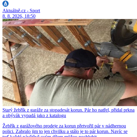
Aktuálně.cz - Sport
8. 8. 2026, 18:50
Starý žebřík z garáže za stopadesát korun. Pár ho natřel, přidal prkna
a obývák vypadá jako z katalogu
Žebřík z garážového prodeje za korun přetvořil pár v nádhernou
polici. Zabralo jim to jen chvilku a stálo je to pár korun. Navíc se
teď každé návštěvě svým dílem můžou pochlubit.