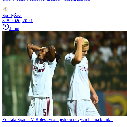
SportyŽivě
8. 8. 2026, 20:21
3 min
Zoufalá Sparta. V Boleslavi ani jednou nevystřelila na branku