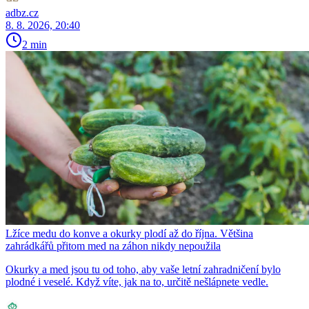
adbz.cz
8. 8. 2026, 20:40
2 min
Lžíce medu do konve a okurky plodí až do října. Většina
zahrádkářů přitom med na záhon nikdy nepoužila
Okurky a med jsou tu od toho, aby vaše letní zahradničení bylo
plodné i veselé. Když víte, jak na to, určitě nešlápnete vedle.