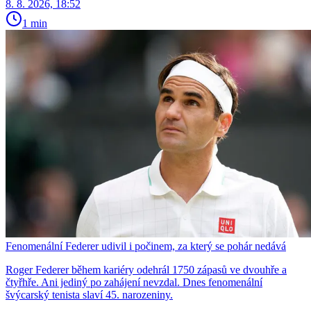
8. 8. 2026, 18:52
1 min
Fenomenální Federer udivil i počinem, za který se pohár nedává
Roger Federer během kariéry odehrál 1750 zápasů ve dvouhře a
čtyřhře. Ani jediný po zahájení nevzdal. Dnes fenomenální
švýcarský tenista slaví 45. narozeniny.