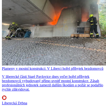
Plameny v mostní konstrukci: V Liberci hořel příbytek bezdomovců
V liberecké části Staré Pavlovice dnes večer hořel příbytek
bezdomovců vybudovaný přímo uvnitř mostní konstrukce. Zásah
profesionálních jednotek zamezil dalším škodám a požár se podařilo
rychle zlikvidovat.
Liberecká Drbna