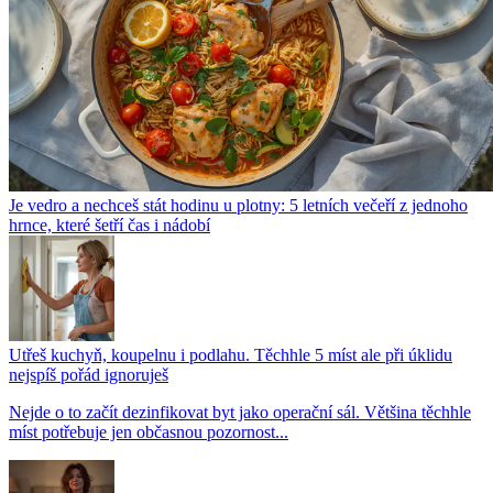
Je vedro a nechceš stát hodinu u plotny: 5 letních večeří z jednoho
hrnce, které šetří čas i nádobí
Utřeš kuchyň, koupelnu i podlahu. Těchhle 5 míst ale při úklidu
nejspíš pořád ignoruješ
Nejde o to začít dezinfikovat byt jako operační sál. Většina těchhle
míst potřebuje jen občasnou pozornost...