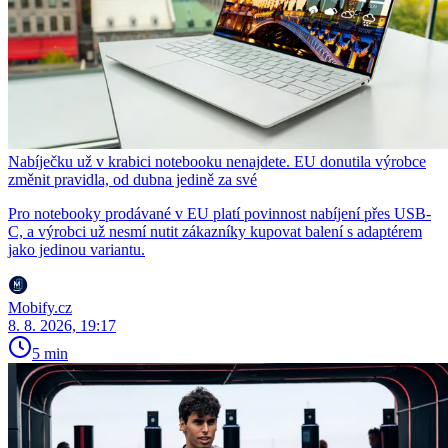
Nabíječku už v krabici notebooku nenajdete. EU donutila výrobce
změnit pravidla, od dubna jedině za své
Pro notebooky prodávané v EU platí povinnost nabíjení přes USB-
C, a výrobci už nesmí nutit zákazníky kupovat balení s adaptérem
jako jedinou variantu.
Mobify.cz
8. 8. 2026, 19:17
5 min