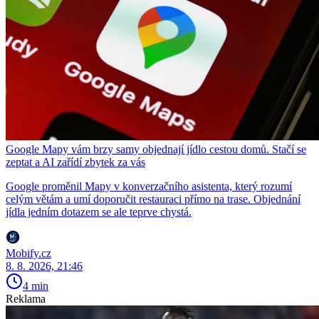
Google Mapy vám brzy samy objednají jídlo cestou domů. Stačí se
zeptat a AI zařídí zbytek za vás
Google proměnil Mapy v konverzačního asistenta, který rozumí
celým větám a umí doporučit restauraci přímo na trase. Objednání
jídla jedním dotazem se ale teprve chystá.
Mobify.cz
8. 8. 2026, 21:46
4 min
Reklama