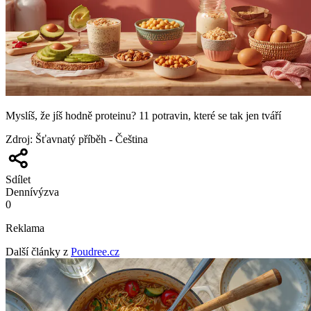
Myslíš, že jíš hodně proteinu? 11 potravin, které se tak jen tváří
Zdroj
:
Šťavnatý příběh - Čeština
Sdílet
Denní
výzva
0
Reklama
Další články z
Poudree.cz