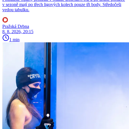
v sezoně mají po třech ligových kolech pouze tři body. Středočeši
vedou tabulku.
Pražská Drbna
8. 8. 2026, 20:15
1 min