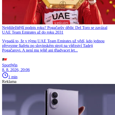
Nejdůležitější podpis roku? Pogačarův dědic Del Toro se zavázal
UAE Team Emirates až do roku 2031
Vypadá to, že v týmu UAE Team Emirates už vědí, kdo jednou
převezme štafetu po slovinském stroji na vítězství Tadeji
Pogačarovi. A není mu ještě ani třiadvacet let...
SportWin
8. 8. 2026, 20:06
1 min
Reklama