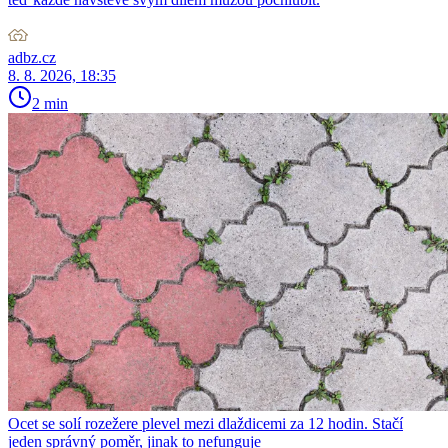
adbz.cz
8. 8. 2026, 18:35
2 min
Ocet se solí rozežere plevel mezi dlaždicemi za 12 hodin. Stačí
jeden správný poměr, jinak to nefunguje