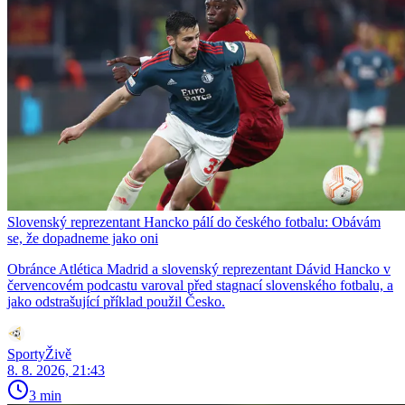
Slovenský reprezentant Hancko pálí do českého fotbalu: Obávám
se, že dopadneme jako oni
Obránce Atlética Madrid a slovenský reprezentant Dávid Hancko v
červencovém podcastu varoval před stagnací slovenského fotbalu, a
jako odstrašující příklad použil Česko.
SportyŽivě
8. 8. 2026, 21:43
3 min