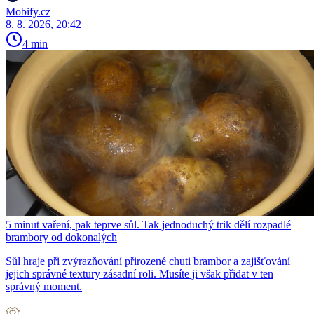
Mobify.cz
8. 8. 2026, 20:42
4 min
5 minut vaření, pak teprve sůl. Tak jednoduchý trik dělí rozpadlé
brambory od dokonalých
Sůl hraje při zvýrazňování přirozené chuti brambor a zajišťování
jejich správné textury zásadní roli. Musíte ji však přidat v ten
správný moment.