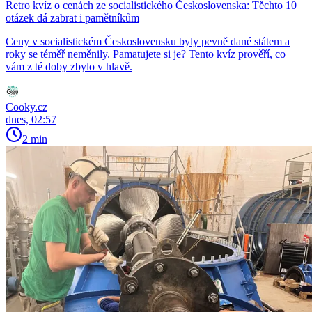
Retro kvíz o cenách ze socialistického Československa: Těchto 10
otázek dá zabrat i pamětníkům
Ceny v socialistickém Československu byly pevně dané státem a
roky se téměř neměnily. Pamatujete si je? Tento kvíz prověří, co
vám z té doby zbylo v hlavě.
Cooky.cz
dnes, 02:57
2 min