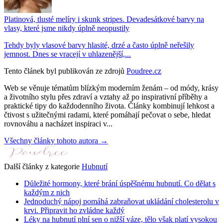
Platinová, tlusté melíry i skunk stripes. Devadesátkové barvy na
vlasy, které jsme nikdy úplně neopustily
Tehdy byly vlasové barvy hlasité, drzé a často úplně neřešily
jemnost. Dnes se vracejí v uhlazenější,...
Tento článek byl publikován ze zdrojů
Poudree.cz
Web se věnuje tématům blízkým moderním ženám – od módy, krásy
a životního stylu přes zdraví a vztahy až po inspirativní příběhy a
praktické tipy do každodenního života. Články kombinují lehkost a
čtivost s užitečnými radami, které pomáhají pečovat o sebe, hledat
rovnováhu a nacházet inspiraci v...
Všechny články tohoto autora →
Další články z kategorie
Hubnutí
Důležité hormony, které brání úspěšnému hubnutí. Co dělat s
každým z nich
Jednoduchý nápoj pomáhá zabraňovat ukládání cholesterolu v
krvi. Připravit ho zvládne každý
Léky na hubnutí plní sen o nižší váze, tělo však platí vysokou