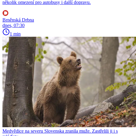
několik omezení pro autobusy i další dopravu.
Brněnská Drbna
dnes, 07:30
1 min
Medvědice na severu Slovenska zranila muže. Zastřelili ji i s