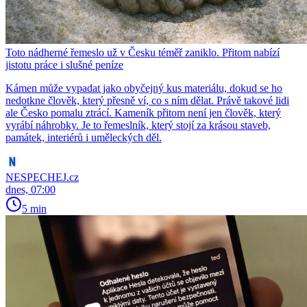
Toto nádherné řemeslo už v Česku téměř zaniklo. Přitom nabízí
jistotu práce i slušné peníze
Kámen může vypadat jako obyčejný kus materiálu, dokud se ho
nedotkne člověk, který přesně ví, co s ním dělat. Právě takové lidi
ale Česko pomalu ztrácí. Kameník přitom není jen člověk, který
vyrábí náhrobky. Je to řemeslník, který stojí za krásou staveb,
památek, interiérů i uměleckých děl.
NESPECHEJ.cz
dnes, 07:00
5 min