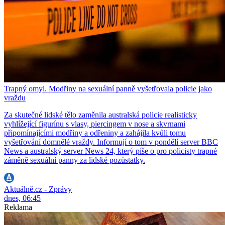
Trapný omyl. Modřiny na sexuální panně vyšetřovala policie jako
vraždu
Za skutečné lidské tělo zaměnila australská policie realisticky
vyhlížející figurínu s vlasy, piercingem v nose a skvrnami
připomínajícími modřiny a odřeniny a zahájila kvůli tomu
vyšetřování domnělé vraždy. Informují o tom v pondělí server BBC
News a australský server News 24, který píše o pro policisty trapné
záměně sexuální panny za lidské pozůstatky.
Aktuálně.cz - Zprávy
dnes, 06:45
Reklama