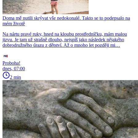
Doma mě nutili skrývat vše nedokonalé. Takto se to podepsalo na
mém životě
Na nártu pravé ruky, hned na kloubu prostředníčku, mám malou
jizvu. Je tam už strašně dlouho, nejspíš jako následek nějakého
dobrodružného úrazu z dětství. Až o mnoho let později mi…
Proboha!
dnes, 07:00
2 min