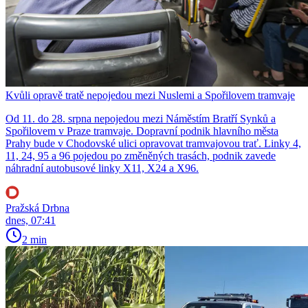
Kvůli opravě tratě nepojedou mezi Nuslemi a Spořilovem tramvaje
Od 11. do 28. srpna nepojedou mezi Náměstím Bratří Synků a
Spořilovem v Praze tramvaje. Dopravní podnik hlavního města
Prahy bude v Chodovské ulici opravovat tramvajovou trať. Linky 4,
11, 24, 95 a 96 pojedou po změněných trasách, podnik zavede
náhradní autobusové linky X11, X24 a X96.
Pražská Drbna
dnes, 07:41
2 min