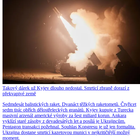
Takový dárek už Kyjev dlouho nedostal. Smrticí zbraně dorazí z
překvapivé země
Sedmdesát balistických raket. Dvanáct těžkých raketometů. Čtyřicet
sedm tisíc obřích dělostřeleckých granátů. Kyjev kupuje z Turecka
masivní arzenál americké výroby za šest miliard korun. Ankara
vyklízí staré zásoby z devadesátých let a posílá je Ukrajincům.
Pentagon transakci požehnal. Souhlas Kongresu je už jen formalita.
Ukrajina dostane smrticí kazetovou munici v nejkritičtější možný
moment.