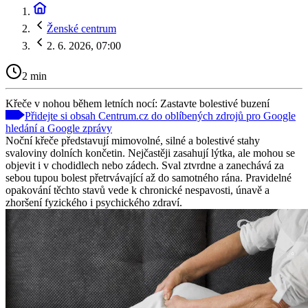
Ženské centrum
2. 6. 2026, 07:00
2 min
Křeče v nohou během letních nocí: Zastavte bolestivé buzení
Přidejte si obsah Centrum.cz do oblíbených zdrojů pro Google
hledání a Google zprávy
Noční křeče představují mimovolné, silné a bolestivé stahy
svaloviny dolních končetin. Nejčastěji zasahují lýtka, ale mohou se
objevit i v chodidlech nebo zádech. Sval ztvrdne a zanechává za
sebou tupou bolest přetrvávající až do samotného rána. Pravidelné
opakování těchto stavů vede k chronické nespavosti, únavě a
zhoršení fyzického i psychického zdraví.