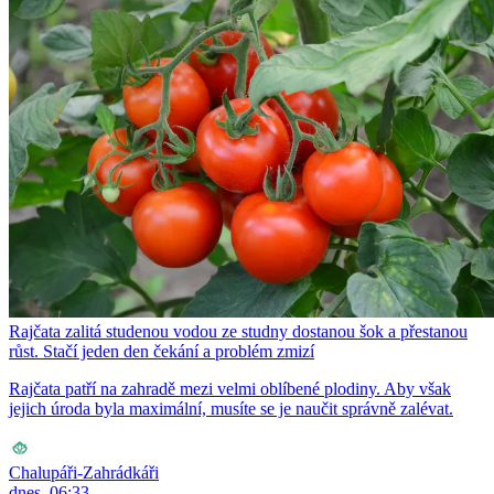
Rajčata zalitá studenou vodou ze studny dostanou šok a přestanou
růst. Stačí jeden den čekání a problém zmizí
Rajčata patří na zahradě mezi velmi oblíbené plodiny. Aby však
jejich úroda byla maximální, musíte se je naučit správně zalévat.
Chalupáři-Zahrádkáři
dnes, 06:33