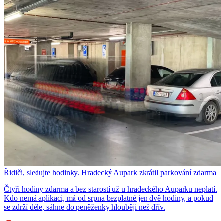
Řidiči, sledujte hodinky. Hradecký Aupark zkrátil parkování zdarma
Čtyři hodiny zdarma a bez starostí už u hradeckého Auparku neplatí.
Kdo nemá aplikaci, má od srpna bezplatné jen dvě hodiny, a pokud
se zdrží déle, sáhne do peněženky hlouběji než dřív.