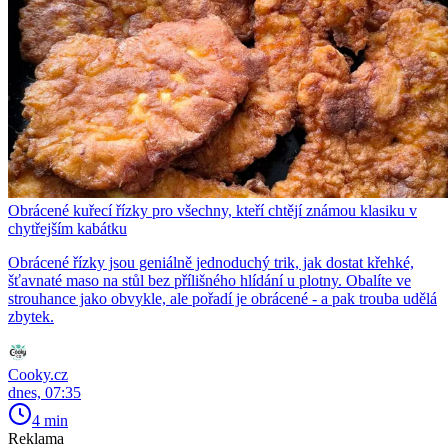
Obrácené kuřecí řízky pro všechny, kteří chtějí známou klasiku v
chytřejším kabátku
Obrácené řízky jsou geniálně jednoduchý trik, jak dostat křehké,
šťavnaté maso na stůl bez přílišného hlídání u plotny. Obalíte ve
strouhance jako obvykle, ale pořadí je obrácené - a pak trouba udělá
zbytek.
Cooky.cz
dnes, 07:35
4 min
Reklama