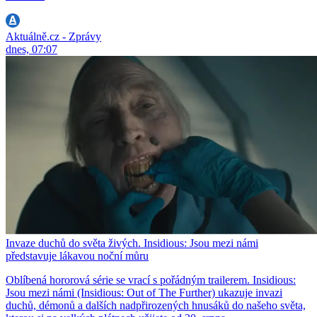
Aktuálně.cz - Zprávy
dnes, 07:07
Invaze duchů do světa živých. Insidious: Jsou mezi námi
představuje lákavou noční můru
Oblíbená hororová série se vrací s pořádným trailerem. Insidious:
Jsou mezi námi (Insidious: Out of The Further) ukazuje invazi
duchů, démonů a dalších nadpřirozených hnusáků do našeho světa,