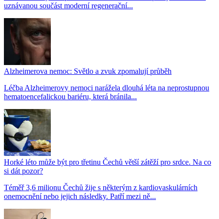
uznávanou součást moderní regenerační...
Alzheimerova nemoc: Světlo a zvuk zpomalují průběh
Léčba Alzheimerovy nemoci narážela dlouhá léta na neprostupnou
hematoencefalickou bariéru, která bránila...
Horké léto může být pro třetinu Čechů větší zátěží pro srdce. Na co
si dát pozor?
Téměř 3,6 milionu Čechů žije s některým z kardiovaskulárních
onemocnění nebo jejich následky. Patří mezi ně...