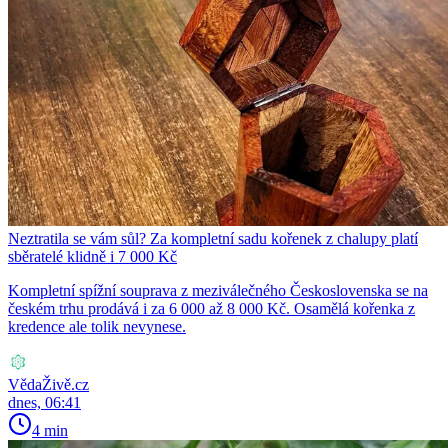
Neztratila se vám sůl? Za kompletní sadu kořenek z chalupy platí
sběratelé klidně i 7 000 Kč
Kompletní spížní souprava z meziválečného Československa se na
českém trhu prodává i za 6 000 až 8 000 Kč. Osamělá kořenka z
kredence ale tolik nevynese.
VědaŽivě.cz
dnes, 06:41
4 min