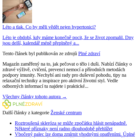
Léto a tlak. Co by měli vědět nejen hypertonici?
Léto je období, kdy máme konečně pocit, že se život zpomalil. Dny
jsou delší, kalendář méně přeplněný a...
Tento článek byl publikován ze zdrojů
Plné zdraví
Magazín zaměřený na to, jak pečovat o tělo i duši. Nabízí články o
zdravé výživě, cvičení, prevenci nemocí a přírodních metodách
podpory imunity. Nechybí ani rady pro duševní pohodu, tipy na
relaxační techniky a inspirace pro aktivní životní styl. Vedle
odborných informací tu najdete i praktické...
Všechny články tohoto autora →
Další články z kategorie
Ženské centrum
Roztroušená skleróza se může zpočátku hlásit nenápadně.
Některé příznaky není radno dlouhodobě přehlížet
Vbočený palec lze doma zmírnit vhodnými opatřeními. Úplné