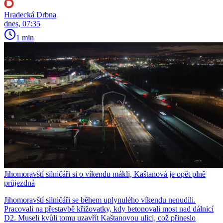
Hradecká Drbna
dnes, 07:35
1 min
Jihomoravští silničáři si o víkendu mákli, Kaštanová je opět plně
průjezdná
Jihomoravští silničáři se během uplynulého víkendu nenudili.
Pracovali na přestavbě křižovatky, kdy betonovali most nad dálnicí
D2. Museli kvůli tomu uzavřít Kaštanovou ulici, což přineslo