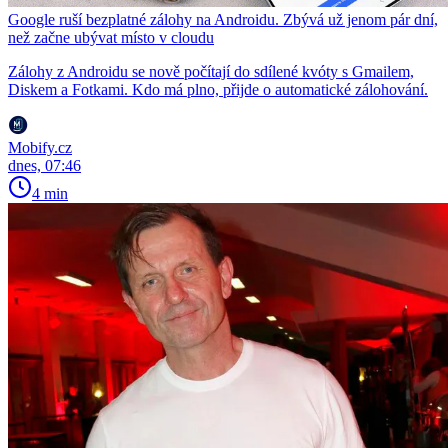
Google ruší bezplatné zálohy na Androidu. Zbývá už jenom pár dní,
než začne ubývat místo v cloudu
Zálohy z Androidu se nově počítají do sdílené kvóty s Gmailem,
Diskem a Fotkami. Kdo má plno, přijde o automatické zálohování.
Mobify.cz
dnes, 07:46
4 min