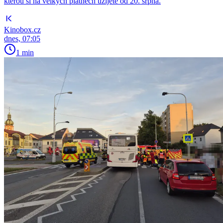
kterou si na velkých plátnech užijete od 20. srpna.
Kinobox.cz
dnes, 07:05
1 min