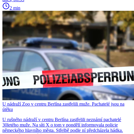
2 min
U nádraží Zoo v centru Berlína zastřelili muže. Pachatelé jsou na
útěku
U rušného nádraží v centru Berlína zastřelili neznámí pachatelé
30letého muže. Na síti X o tom v pondělí informovala policie
německého hlavního města. Střelbě podle ní předcházela hádka.