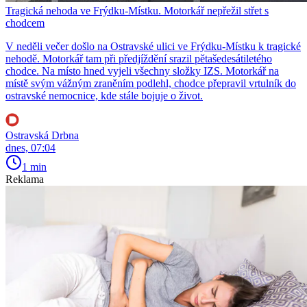
Tragická nehoda ve Frýdku-Místku. Motorkář nepřežil střet s
chodcem
V neděli večer došlo na Ostravské ulici ve Frýdku-Místku k tragické
nehodě. Motorkář tam při předjíždění srazil pětašedesátiletého
chodce. Na místo hned vyjeli všechny složky IZS. Motorkář na
místě svým vážným zraněním podlehl, chodce přepravil vrtulník do
ostravské nemocnice, kde stále bojuje o život.
Ostravská Drbna
dnes, 07:04
1 min
Reklama