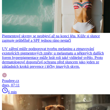
Pigmentové skvrny se neobjeví až na konci léta. Kůže si slunce
zapisuje průběžně a SPF jednou ráno nestačí
UV záření může podporovat tvorbu melaninu a ztmavování
existujících pigmentových změn; u melasmatu a některých dalších
forem hyperpigmentace může hrát roli také viditelné světlo. Proto
dermatologové doporučují ochranu před sluncem jako jeden ze
základních kroků prevence i léčby tmavých skvrn.
Poudree.cz
dnes, 07:11
6 min