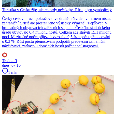
Turistika v Česku žije, ale rekordy nečekejte. Růst je jen symbolický
Český cestovní ruch pokračoval ve druhém čtvrtletí v mírném růstu,
zahraniční turisté ale přestali jeho výsledky výrazněji zlepšovat. V
hromadných ubytovacích zařízeních se podle Českého statistického
úřadu ubytovalo 6,4 milionu hostů. Celkem zde strávili 15,1 milionu
nocí. Meziročně počet příjezdů vzrostl o 0,5 % a počet přenocování
o 0,3 %. Růst počtu přenocování podpořili především zahraniční
návštěvníci, zatímco u domácích hostů počet nocí stagnoval.
Trade-off
dnes, 07:16
1 min