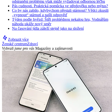
odstranění problému však může vyžadovat odbornou léčbu
Pás cudnosti. Praktická pomůcka ve středověku nebo mýtus?
Co by nás zabilo, kdybychom přestali stárnout? Vědci zkusili
„vypnout“ stárnutí a našli odpověď
Týden podle hvězd: Štíři prohlédnou nekalou hru, Vodnářům
náhoda ukáže nový směr
Na časování jídla záleží stejně jako na složení
Zobrazit více
Ženské centrum
Zdraví
Vybrali jsme pro vás
Magazíny a zajímavosti