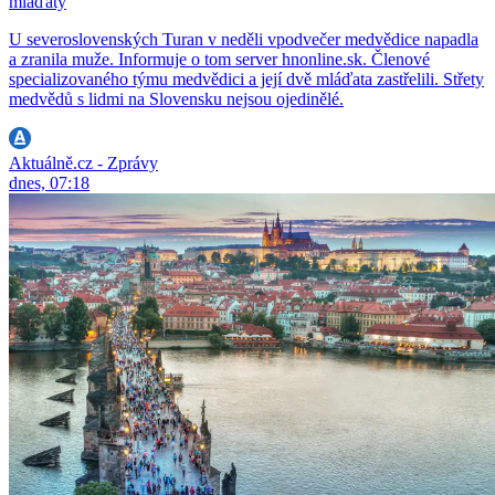
mláďaty
U severoslovenských Turan v neděli vpodvečer medvědice napadla
a zranila muže. Informuje o tom server hnonline.sk. Členové
specializovaného týmu medvědici a její dvě mláďata zastřelili. Střety
medvědů s lidmi na Slovensku nejsou ojedinělé.
Aktuálně.cz - Zprávy
dnes, 07:18