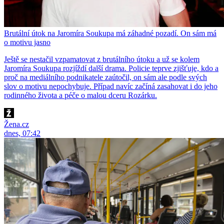
Brutální útok na Jaromíra Soukupa má záhadné pozadí. On sám má
o motivu jasno
Ještě se nestačil vzpamatovat z brutálního útoku a už se kolem
Jaromíra Soukupa rozjíždí další drama. Policie teprve zjišťuje, kdo a
proč na mediálního podnikatele zaútočil, on sám ale podle svých
slov o motivu nepochybuje. Případ navíc začíná zasahovat i do jeho
rodinného života a péče o malou dceru Rozárku.
Žena.cz
dnes, 07:42