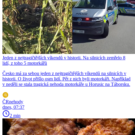
Jeden z nejtragičtějších víkendů v historii. Na silnicích zemřelo 8
lidí, z toho 5 motorkářů
Česko má za sebou jeden z nejtragičtějších víkendů na silnicích v
historii. O život přišlo osm lidí. Pět z nich byli motorkáři. Například
v neděli se stala tragická nehoda motorkáře u Horusic na Táborsku.
ČRnehody
dnes, 07:37
2 min