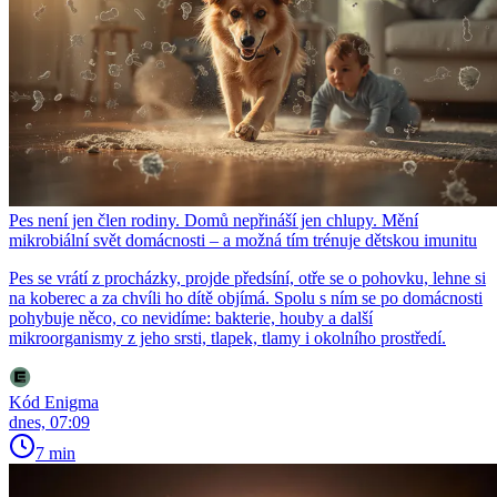
Pes není jen člen rodiny. Domů nepřináší jen chlupy. Mění
mikrobiální svět domácnosti – a možná tím trénuje dětskou imunitu
Pes se vrátí z procházky, projde předsíní, otře se o pohovku, lehne si
na koberec a za chvíli ho dítě objímá. Spolu s ním se po domácnosti
pohybuje něco, co nevidíme: bakterie, houby a další
mikroorganismy z jeho srsti, tlapek, tlamy i okolního prostředí.
Kód Enigma
dnes, 07:09
7 min