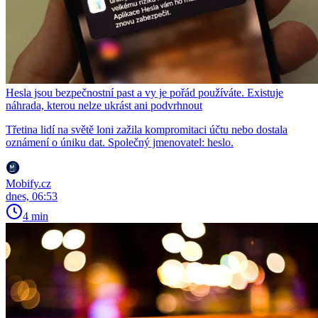
Hesla jsou bezpečnostní past a vy je pořád používáte. Existuje
náhrada, kterou nelze ukrást ani podvrhnout
Třetina lidí na světě loni zažila kompromitaci účtu nebo dostala
oznámení o úniku dat. Společný jmenovatel: heslo.
Mobify.cz
dnes, 06:53
4 min