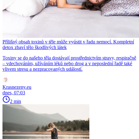
Přílišný obsah toxinů v těle může vyústit v řadu nemocí. Kompletní
detox zbaví tělo škodlivých látek
Toxiny se do našeho těla dostávají prostřednictvím stravy, respiračně
– vdechováním, užíváním léků nebo drog a v neposlední řadě také
vlivem stresu a nezpracovaných událostí.
Krasnezeny.eu
dnes, 07:03
2 min