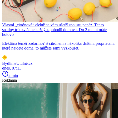
Vlastní „citrónová“ elektřina vám ušetří spoustu peněz. Tento
snadný trik zvládne každý z pohodlí domova. Do 2 minut máte
hotovo
Elektřina téměř zadarmo? S citrónem a několika dalšími proprietami,
které najdete doma, to můžete sami vyzkoušet.
BydlímeÚtulně.cz
dnes, 07:11
2 min
Reklama