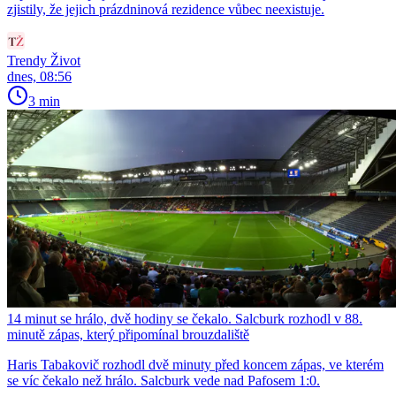
zjistily, že jejich prázdninová rezidence vůbec neexistuje.
Trendy Život
dnes, 08:56
3 min
14 minut se hrálo, dvě hodiny se čekalo. Salcburk rozhodl v 88.
minutě zápas, který připomínal brouzdaliště
Haris Tabakovič rozhodl dvě minuty před koncem zápas, ve kterém
se víc čekalo než hrálo. Salcburk vede nad Pafosem 1:0.