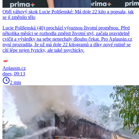
Obří váhový skok Lucie Polišenské: Má dole 22 kilo a popsala, jak
se jí změnilo tělo
Lucie Polišenská (40) prochází výraznou životní proměnou. Před
několika měsíci se rozhodla změnit životní styl, začala pravidelně
cvičit a výsledky na sebe nenechaly dlouho čekat. Pro Aplausin.cz
nyní prozradila, že už má dole 22 kilogramů a díky nové rutině se
cítí lépe nejen fyzicky, ale také psychicky.
Aplausin.cz
dnes, 09:13
2 min