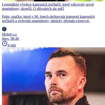
Legendární výrobce kapesních počítačů, které válcovaly první
smartphony, skončil. O důvodech ale mlčí
Palm, značka, která v 90. letech definovala kategorii kapesních
počítačů a ovlivnila smartphony, fakticky přestala existovat.
Mobify.cz
dnes, 08:46
4 min