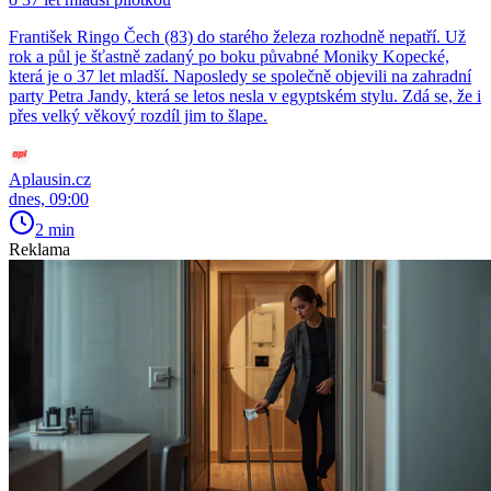
František Ringo Čech (83) do starého železa rozhodně nepatří. Už
rok a půl je šťastně zadaný po boku půvabné Moniky Kopecké,
která je o 37 let mladší. Naposledy se společně objevili na zahradní
party Petra Jandy, která se letos nesla v egyptském stylu. Zdá se, že i
přes velký věkový rozdíl jim to šlape.
Aplausin.cz
dnes, 09:00
2 min
Reklama