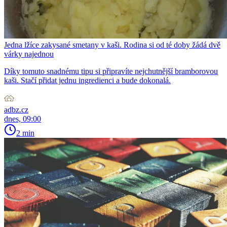
Jedna lžíce zakysané smetany v kaši. Rodina si od té doby žádá dvě
várky najednou
Díky tomuto snadnému tipu si připravíte nejchutnější bramborovou
kaši. Stačí přidat jednu ingredienci a bude dokonalá.
adbz.cz
dnes, 09:00
2 min