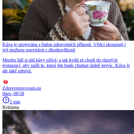
Káva je spojována s řadou zdravotních přínosů. Vědci zkoumají i
její možnou souvislost s dlouhověkostí
Mnoho lidí si pití kávy užívá, a tak kvůli ní chodí do různých
restaurací, aby našli tu, která jim bude chutnat úplně nejvíc. Káva je
ale také zdravá.
Zdravestravovani.eu
dnes, 08:58
2 min
Reklama