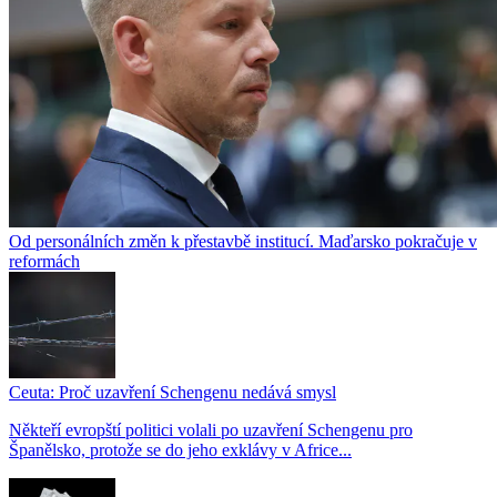
Od personálních změn k přestavbě institucí. Maďarsko pokračuje v
reformách
Ceuta: Proč uzavření Schengenu nedává smysl
Někteří evropští politici volali po uzavření Schengenu pro
Španělsko, protože se do jeho exklávy v Africe...