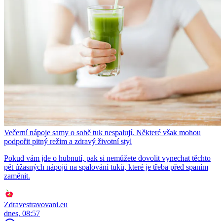
Večerní nápoje samy o sobě tuk nespalují. Některé však mohou
podpořit pitný režim a zdravý životní styl
Pokud vám jde o hubnutí, pak si nemůžete dovolit vynechat těchto
pět úžasných nápojů na spalování tuků, které je třeba před spaním
zaměnit.
Zdravestravovani.eu
dnes, 08:57