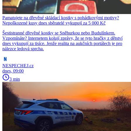
Pamatujete na dřevěné skládací kostky s pohádkovými motivy?
Nepoškozené kusy dnes sběratelé vykupují za 5 000 Kč
Šestistranné dřevěné kostky se Sněhurkou nebo Budulínkem.
Vzpomínáte? Internetem kolují zprávy, že se tyto hračky z dětství
dnes vykupují za tisíce. Jenže realita na aukčních portálech je pro
nálezce ledová sprcha.
NESPECHEJ.cz
dnes, 09:00
3 min