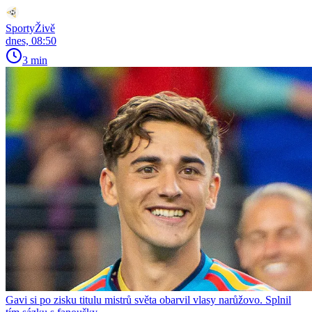
SportyŽivě
dnes, 08:50
3 min
Gavi si po zisku titulu mistrů světa obarvil vlasy narůžovo. Splnil