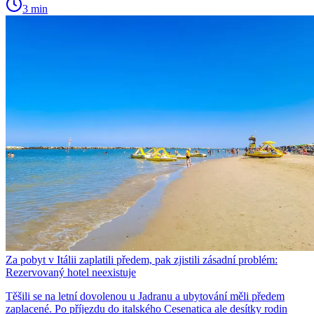
3 min
Za pobyt v Itálii zaplatili předem, pak zjistili zásadní problém:
Rezervovaný hotel neexistuje
Těšili se na letní dovolenou u Jadranu a ubytování měli předem
zaplacené. Po příjezdu do italského Cesenatica ale desítky rodin