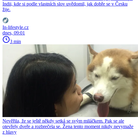
Indii, kde si podle vlastních slov uvědomil, jak dobře se v Česku
žije.
In-lifestyle.cz
dnes, 09:01
3 min
Nevěřila, že se ještě někdy setká se svým miláčkem. Pak se ale
otevřely dveře a rozbrečela se. Žena tento moment nikdy nevymaže
z hlavy