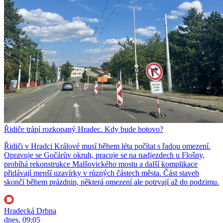
Řidiče trápí rozkopaný Hradec. Kdy bude hotovo?
Řidiči v Hradci Králové musí během léta počítat s řadou omezení.
Opravuje se Gočárův okruh, pracuje se na nadjezdech u Flošny,
probíhá rekonstrukce Malšovického mostu a další komplikace
přidávají menší uzavírky v různých částech města. Část staveb
skončí během prázdnin, některá omezení ale potrvají až do podzimu.
Hradecká Drbna
dnes, 09:05