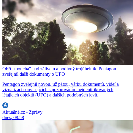
Obří „moucha" nad zálivem a podivný trojúhelník. Pentagon
zveřejnil další dokumenty o UFO
Pentagon zveřejnil novou, už pátou, várku dokumentů, videí a
vizualizací souvisejících s pozorováním neidentifikovaných
létajících objektů (UFO) a dalších podobných jevů.
Aktuálně.cz - Zprávy
dnes, 08:58