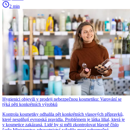
2 min
Hygienici objevili v prodeji nebezpečnou kosmetiku: Varování se
týká pěti konkrétních výrobků
Kontrola kosmetiky odhalila pět konkrétních vlasových přípravků,
které nesplňují evropská pravidla. Problémem je látka lilial, která je
v kosmetice zakázaná. Lidé by si měli zkontrolovat hlavně číslo
šarže.Ministerstvo zdravotnictví zařadilo mezi nebezpečné