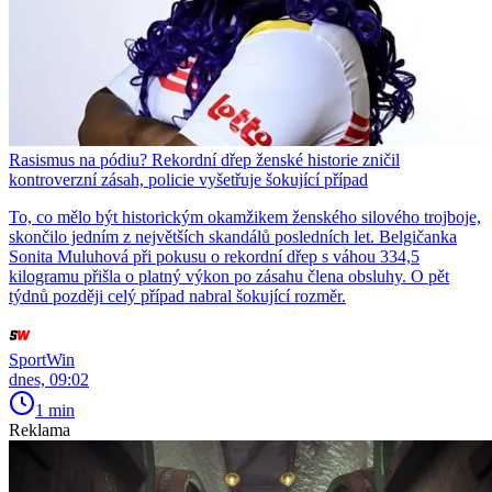
Rasismus na pódiu? Rekordní dřep ženské historie zničil
kontroverzní zásah, policie vyšetřuje šokující případ
To, co mělo být historickým okamžikem ženského silového trojboje,
skončilo jedním z největších skandálů posledních let. Belgičanka
Sonita Muluhová při pokusu o rekordní dřep s váhou 334,5
kilogramu přišla o platný výkon po zásahu člena obsluhy. O pět
týdnů později celý případ nabral šokující rozměr.
SportWin
dnes, 09:02
1 min
Reklama