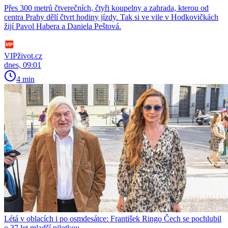
Přes 300 metrů čtverečních, čtyři koupelny a zahrada, kterou od
centra Prahy dělí čtvrt hodiny jízdy. Tak si ve vile v Hodkovičkách
žijí Pavol Habera a Daniela Peštová.
VIPživot.cz
dnes, 09:01
4 min
Létá v oblacích i po osmdesátce: František Ringo Čech se pochlubil
o 37 let mladší pilotkou