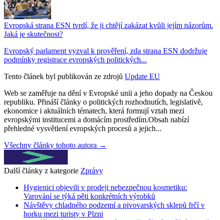
Evropská strana ESN tvrdí, že ji chtějí zakázat kvůli jejím názorům.
Jaká je skutečnost?
Evropský parlament vyzval k prověření, zda strana ESN dodržuje
podmínky registrace evropských politických...
Tento článek byl publikován ze zdrojů
Update EU
Web se zaměřuje na dění v Evropské unii a jeho dopady na Českou
republiku. Přináší články o politických rozhodnutích, legislativě,
ekonomice i aktuálních tématech, která formují vztah mezi
evropskými institucemi a domácím prostředím.Obsah nabízí
přehledné vysvětlení evropských procesů a jejich...
Všechny články tohoto autora →
Další články z kategorie
Zprávy
Hygienici objevili v prodeji nebezpečnou kosmetiku:
Varování se týká pěti konkrétních výrobků
Návštěvy chladného podzemí a pivovarských sklepů frčí v
horku mezi turisty v Plzni