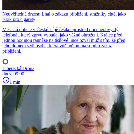
Neuvěřitelná drzost: Lhal o zákazu přiblížení, strážníky chtěl jako
taxík pro cigarety
Městská policie v České Lípě řešila uprostřed noci neobvyklý
telefonát, který zprvu vypadal jako vážné ohrožení. Krátce před
jednou hodinou ranní se na tísňové lince ozval muž s tím, že před
jeho domem sedí osoba, která vůči němu má soudní zákaz
přiblížení.
Liberecká Drbna
dnes, 09:00
1 min