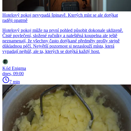
Hotelový pokoj nevypadá špinavě. Kterých míst se ale dotýkat
raději opatrně
Hotelový pokoj může na první pohled působit dokonale uklizeně.
Čisté povlečení, složené ručníky a naleštěná koupelna ale ještě
neznamenají, že všechny často dotýkané předměty prošly stejně
důkladnou péčí. Největší pozornost si nezaslouží místa, která
vypadají nejhůř, ale ta, kterých se dotýká každý host.
Kód Enigma
dnes, 09:00
7 min