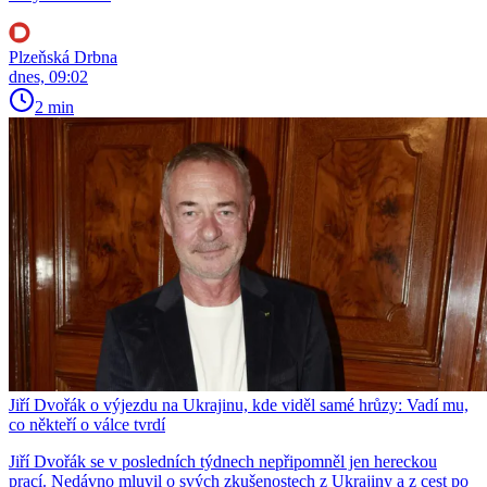
Plzeňská Drbna
dnes, 09:02
2 min
Jiří Dvořák o výjezdu na Ukrajinu, kde viděl samé hrůzy: Vadí mu,
co někteří o válce tvrdí
Jiří Dvořák se v posledních týdnech nepřipomněl jen hereckou
prací. Nedávno mluvil o svých zkušenostech z Ukrajiny a z cest po