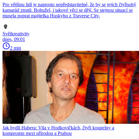
Pro většinu lidí je naprosto nepředstavitelné, že by se jejich čtyřnohý
kamarád ztratil. Bohužel, i takové věci se dějí. Se stejnou situací se
musela poprat majitelka Huskyho z Traverse City.
Světkreativity
dnes, 09:01
2 min
Jak bydlí Habera: Vila v Hodkovičkách, čtyři koupelny a
kompromis mezi přírodou a Prahou