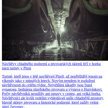
Návštěvy chladného podzemí a pivovarských sklepů frčí v horku
mezi turisty v Plzni
Turisté, kteří letos v létě navštěvují Plzeň, už nepřijíždějí jenom na
víkendy jako v minulých letech. Novým trendem je rozložení
návštěvnosti do celého týdne. Největšími lákadly jsou Stará
synagoga, bednárna plzeňského pivovaru a výstava o Hurvínkovi.
Počty návštěvníků nesnížily ani opravy v centru, ani velká horka.
Návštěvníci ale kvůli vedrům vyhledávají spíše chladnější prostory,
hlavně sklepy pivovaru a historické podzemí, které zažily velmi
silný červenec.