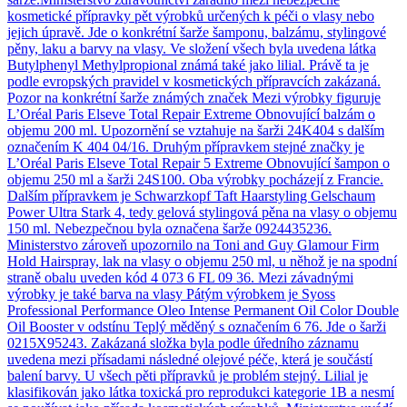
kosmetické přípravky pět výrobků určených k péči o vlasy nebo
jejich úpravě. Jde o konkrétní šarže šamponu, balzámu, stylingové
pěny, laku a barvy na vlasy. Ve složení všech byla uvedena látka
Butylphenyl Methylpropional známá také jako lilial. Právě ta je
podle evropských pravidel v kosmetických přípravcích zakázaná.
Pozor na konkrétní šarže známých značek Mezi výrobky figuruje
L’Oréal Paris Elseve Total Repair Extreme Obnovující balzám o
objemu 200 ml. Upozornění se vztahuje na šarži 24K404 s dalším
označením K 404 04/16. Druhým přípravkem stejné značky je
L’Oréal Paris Elseve Total Repair 5 Extreme Obnovující šampon o
objemu 250 ml a šarži 24S100. Oba výrobky pocházejí z Francie.
Dalším přípravkem je Schwarzkopf Taft Haarstyling Gelschaum
Power Ultra Stark 4, tedy gelová stylingová pěna na vlasy o objemu
150 ml. Nebezpečnou byla označena šarže 0924435236.
Ministerstvo zároveň upozornilo na Toni and Guy Glamour Firm
Hold Hairspray, lak na vlasy o objemu 250 ml, u něhož je na spodní
straně obalu uveden kód 4 073 6 FL 09 36. Mezi závadnými
výrobky je také barva na vlasy Pátým výrobkem je Syoss
Professional Performance Oleo Intense Permanent Oil Color Double
Oil Booster v odstínu Teplý měděný s označením 6 76. Jde o šarži
0215X95243. Zakázaná složka byla podle úředního záznamu
uvedena mezi přísadami následné olejové péče, která je součástí
balení barvy. U všech pěti přípravků je problém stejný. Lilial je
klasifikován jako látka toxická pro reprodukci kategorie 1B a nesmí