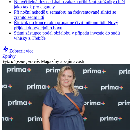
Neuvěřitelná drzost: Lhal o zákazu přiblížení, strážníky chtěl
jako taxík pro cigarety
Při noční nehodě u semaforu na frekventované silnici se
zranilo sedm lidí
Řidičák do konce roku propadne čtvrt milionu lidí. Nový
přijde i do výdejního boxu
Státní zástupce podal obžalobu v případu investic do sudů
whisky z Třebíče
Zobrazit více
Zprávy
Vybrali jsme pro vás
Magazíny a zajímavosti