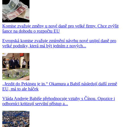
Komise zvažuje změny u nové daně pro velké firmy. Chce zvýšit
šance na dohodu o rozpočtu EU
Evropská komise zvažuje zmírnění návrhu nové unijní daně pro
velké podniky, která má být jedním z nových...
„Jezdit do Pekingu je in.“ Okamura a Babiš následují další země
EU, má to ale háček
Vláda Andreje Babiše přehodnocuje vztahy s Čínou. Opozice i
odborníci kritizují servilní přístup a...