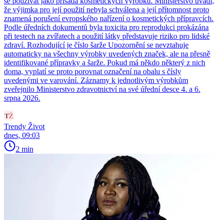
se používat jako přísada kosmetických výrobků. Ministerstvo uvádí,
že výjimka pro její použití nebyla schválena a její přítomnost proto
znamená porušení evropského nařízení o kosmetických přípravcích.
Podle úředních dokumentů byla toxicita pro reprodukci prokázána
při testech na zvířatech a použití látky představuje riziko pro lidské
zdraví. Rozhodující je číslo šarže Upozornění se nevztahuje
automaticky na všechny výrobky uvedených značek, ale na přesně
identifikované přípravky a šarže. Pokud má někdo některý z nich
doma, vyplatí se proto porovnat označení na obalu s čísly
uvedenými ve varování. Záznamy k jednotlivým výrobkům
zveřejnilo Ministerstvo zdravotnictví na své úřední desce 4. a 6.
srpna 2026.
Trendy Život
dnes, 09:03
2 min