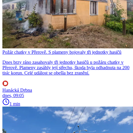
Požár chatky v Přerově. S plameny bojovaly tři jednotky hasičů
Dnes brzy ráno zasahovaly tři jednotky hasičů u požáru chatky v
Přerově. Plameny zasáhly její střechu, škoda byla odhadnuta na 200
tisíc korun. Celé událost se obešla bez zranění.
Hanácká Drbna
dnes, 09:05
1 min