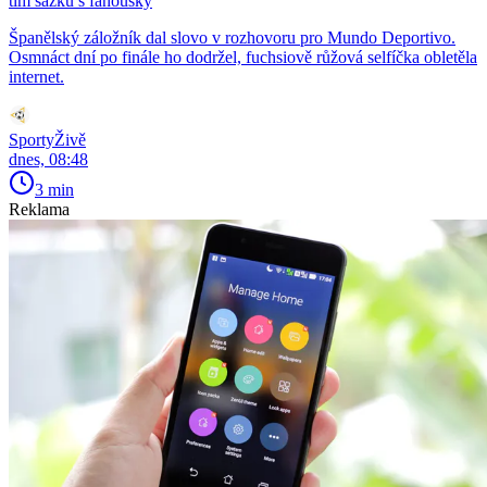
tím sázku s fanoušky
Španělský záložník dal slovo v rozhovoru pro Mundo Deportivo.
Osmnáct dní po finále ho dodržel, fuchsiově růžová selfíčka obletěla
internet.
SportyŽivě
dnes, 08:48
3 min
Reklama