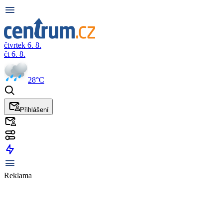
čtvrtek 6. 8.
čt 6. 8.
28°C
Přihlášení
Reklama