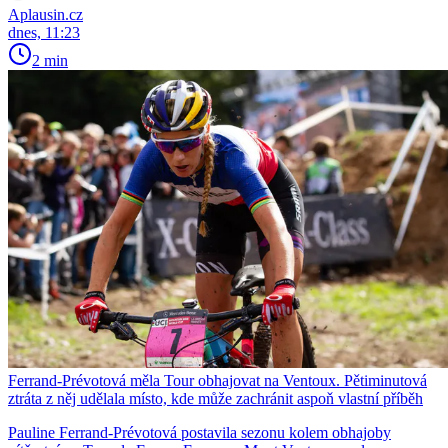
Aplausin.cz
dnes, 11:23
2 min
Ferrand-Prévotová měla Tour obhajovat na Ventoux. Pětiminutová
ztráta z něj udělala místo, kde může zachránit aspoň vlastní příběh
Pauline Ferrand-Prévotová postavila sezonu kolem obhajoby