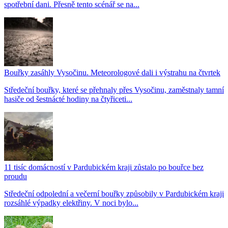
spotřební dani. Přesně tento scénář se na...
Bouřky zasáhly Vysočinu. Meteorologové dali i výstrahu na čtvrtek
Středeční bouřky, které se přehnaly přes Vysočinu, zaměstnaly tamní
hasiče od šestnácté hodiny na čtyřiceti...
11 tisíc domácností v Pardubickém kraji zůstalo po bouřce bez
proudu
Středeční odpolední a večerní bouřky způsobily v Pardubickém kraji
rozsáhlé výpadky elektřiny. V noci bylo...