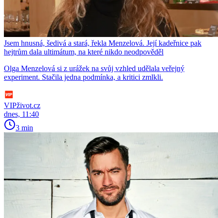
Jsem hnusná, šedivá a stará, řekla Menzelová. Její kadeřnice pak
hejtrům dala ultimátum, na které nikdo neodpověděl
Olga Menzelová si z urážek na svůj vzhled udělala veřejný
experiment. Stačila jedna podmínka, a kritici zmlkli.
VIPživot.cz
dnes, 11:40
3 min