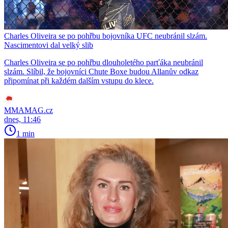
Charles Oliveira se po pohřbu bojovníka UFC neubránil slzám.
Nascimentovi dal velký slib
Charles Oliveira se po pohřbu dlouholetého parťáka neubránil
slzám. Slíbil, že bojovníci Chute Boxe budou Allanův odkaz
připomínat při každém dalším vstupu do klece.
MMAMAG.cz
dnes, 11:46
1 min