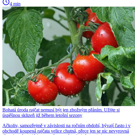
4 min
Bohatá úroda rajčat nemusí být jen zbožným přáním. Užijte si
úspěšnou sklizeň již během letošní sezony
Ačkoliv, samozřejmě v závislosti na ročním období, bývají často i v
obchodě koupená rajčata velice chutná, přece jen se nic nevyrovná