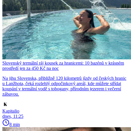
Slovenský termální ráj kousek za hranicemi: 10 bazénů v krásném
prostředí jen za 450 Kč na noc
Na jihu Slovenska, přibližně 120 kilometrů jízdy od českých hranic
u Lanžhota, čeká rozlehlý odpočinkový areál, kde můžete střídat
koupání v termální vodě s tobogany, přírodním jezerem i večerní
zábavou.
Kapitalio
dnes, 11:25
8 min