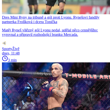
Dres Mini Ryny na tribuně a gól proti Lyonu. Rynešovi fandily
partnerka Frolíková i dcera Tonička
Matěj Ryneš vítězný gól Lyonu nedal, udělal něco cennějšího:
vyrovnal a připravil rozhodující branku Mercada.
SportyŽivě
dnes, 11:48
3 min