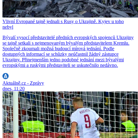
Vlivní Evropané tajně jednali s Rusy o Ukrajině. Kyjev u toho
nebyl
Bývalí vysocí představitelé předních evropských spojenců Ukrajiny
se tajně setkali s nejmenovaným bývalým představitelem Kremlu.
Společně zkoumali možná budoucí mírová jednání. Podle
dostupných informací se schůzky neúčastnil žádný zástupce
Ukrajiny. Přinejmenším jedno podobné jednání mezi bývalými
evropskými a ruskými představiteli se uskutečnilo nedávno.
Aktuálně.cz - Zprávy
dnes, 11:20