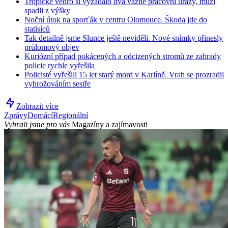
Tropické vedro si vyžádalo dva vážné pracovní úrazy, muži
spadli z výšky
Noční útok na sporťák v centru Olomouce. Škoda jde do
statisíců
Tak detailně jsme Slunce ještě neviděli. Nové snímky přinesly
průlomový objev
Kuriózní případ pokácených a odcizených stromů ze zahrady
policie rychle vyřešila
Policisté vyřešili 15 let starý mord v Karlíně. Vrah se prozradil
vyhrožováním sestře
Zobrazit více
Zprávy
Domácí
Regionální
Vybrali jsme pro vás
Magazíny a zajímavosti