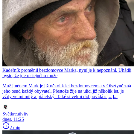
Kadeřník proměnil bezdomovce Marka, nyní je k nepoznání. Uhádli
byste, že jde o stejného muže
Muž jménem Mark je již několik let bezdomovcem a v Olsztyně zná
jeho osud každý obyvatel. Přestože žije na ulici již několik let, je
vždy velmi milý a přátelský. Také si velmi rád povídá s [...]...
Světkreativity
dnes, 11:25
2 min