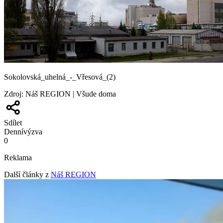
Sokolovská_uhelná_-_Vřesová_(2)
Zdroj
:
Náš REGION | Všude doma
Sdílet
Denní
výzva
0
Reklama
Další články z
Náš REGION