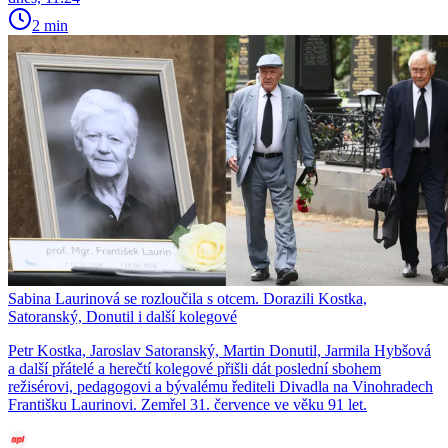
2 min
Sabina Laurinová se rozloučila s otcem. Dorazili Kostka,
Satoranský, Donutil i další kolegové
Petr Kostka, Jaroslav Satoranský, Martin Donutil, Jarmila Hybšová
a další přátelé a herečtí kolegové přišli dát poslední sbohem
režisérovi, pedagogovi a bývalému řediteli Divadla na Vinohradech
Františku Laurinovi. Zemřel 31. července ve věku 91 let.