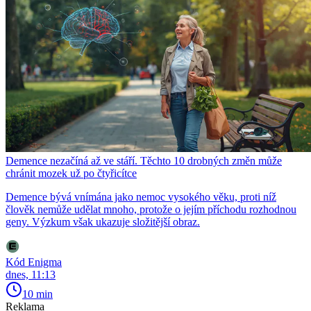
Demence nezačíná až ve stáří. Těchto 10 drobných změn může
chránit mozek už po čtyřicítce
Demence bývá vnímána jako nemoc vysokého věku, proti níž
člověk nemůže udělat mnoho, protože o jejím příchodu rozhodnou
geny. Výzkum však ukazuje složitější obraz.
Kód Enigma
dnes, 11:13
10 min
Reklama