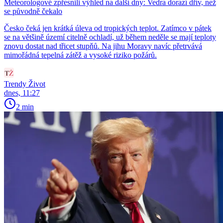
Meteorologové zpřesnili výhled na další dny: Vedra dorazí dřív, než
se původně čekalo
Česko čeká jen krátká úleva od tropických teplot. Zatímco v pátek
se na většině území citelně ochladí, už během neděle se mají teploty
znovu dostat nad třicet stupňů. Na jihu Moravy navíc přetrvává
mimořádná tepelná zátěž a vysoké riziko požárů.
Trendy Život
dnes, 11:27
2 min