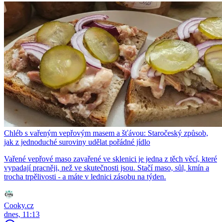
Chléb s vařeným vepřovým masem a šťávou: Staročeský způsob,
jak z jednoduché suroviny udělat pořádné jídlo
Vařené vepřové maso zavařené ve sklenici je jedna z těch věcí, které
vypadají pracněji, než ve skutečnosti jsou. Stačí maso, sůl, kmín a
trocha trpělivosti - a máte v lednici zásobu na týden.
Cooky.cz
dnes, 11:13