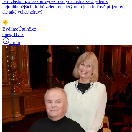
těm vlastním, s láskou vypěstovaným. Jedná se o jeden z
nejoblíbenějších druhů zeleniny, který není jen chuťově příjemný,
ale také velice zdravý.
BydlímeÚtulně.cz
dnes, 11:12
2 min