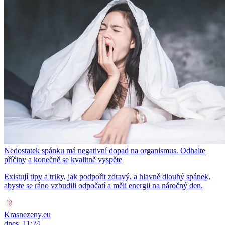
Nedostatek spánku má negativní dopad na organismus. Odhalte
příčiny a konečně se kvalitně vyspěte
Existují tipy a triky, jak podpořit zdravý, a hlavně dlouhý spánek,
abyste se ráno vzbudili odpočatí a měli energii na náročný den.
Krasnezeny.eu
dnes, 11:24