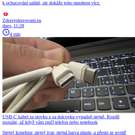
k ochucování salátů, ale dokáže toho mnohem více.
Zdravestravovani.eu
dnes, 11:28
4 min
USB-C kabel za stovku a za tisícovku vypadají stejně. Rozdíl
poznáte, až když vám zničí telefon nebo notebook
Stejný konektor, stejný tvar, stejná barva plastu, a přesto se uvnitř