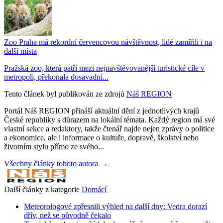
Zoo Praha má rekordní červencovou návštěvnost, lidé zamířili i na
další místa
Pražská zoo, která patří mezi nejnavštěvovanější turistické cíle v
metropoli, překonala dosavadní...
Tento článek byl publikován ze zdrojů
Náš REGION
Portál Náš REGION přináší aktuální dění z jednotlivých krajů
České republiky s důrazem na lokální témata. Každý region má své
vlastní sekce a redaktory, takže čtenář najde nejen zprávy o politice
a ekonomice, ale i informace o kultuře, dopravě, školství nebo
životním stylu přímo ze svého...
Všechny články tohoto autora →
Další články z kategorie
Domácí
Meteorologové zpřesnili výhled na další dny: Vedra dorazí
dřív, než se původně čekalo