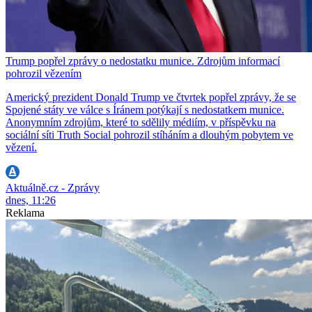
Trump popřel zprávy o nedostatku munice. Zdrojům informací
pohrozil vězením
Americký prezident Donald Trump ve čtvrtek popřel zprávy, že se
Spojené státy ve válce s Íránem potýkají s nedostatkem munice.
Anonymním zdrojům, které to sdělily médiím, v příspěvku na
sociální síti Truth Social pohrozil stíháním a dlouhým pobytem ve
vězení.
Aktuálně.cz - Zprávy
dnes, 11:26
Reklama