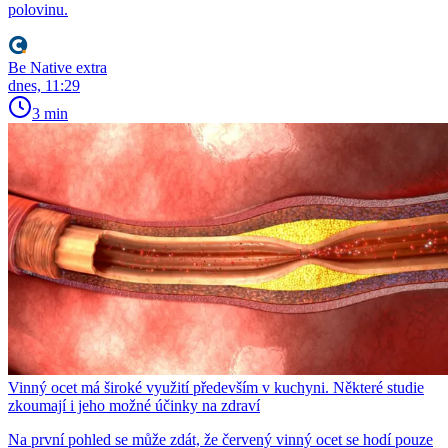
polovinu.
Be Native extra
dnes, 11:29
3 min
Vinný ocet má široké využití především v kuchyni. Některé studie
zkoumají i jeho možné účinky na zdraví
Na první pohled se může zdát, že červený vinný ocet se hodí pouze