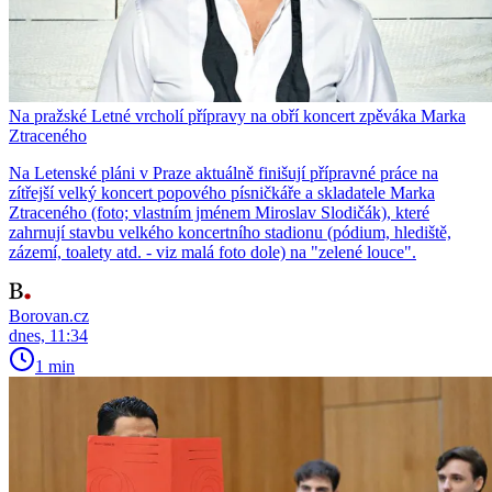
Na pražské Letné vrcholí přípravy na obří koncert zpěváka Marka
Ztraceného
Na Letenské pláni v Praze aktuálně finišují přípravné práce na
zítřejší velký koncert popového písničkáře a skladatele Marka
Ztraceného (foto; vlastním jménem Miroslav Slodičák), které
zahrnují stavbu velkého koncertního stadionu (pódium, hlediště,
zázemí, toalety atd. - viz malá foto dole) na "zelené louce".
Borovan.cz
dnes, 11:34
1 min