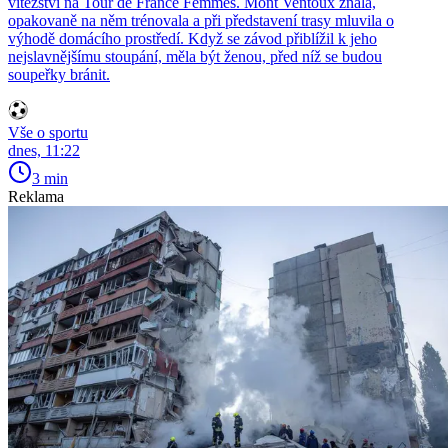
vítězství na Tour de France Femmes. Mont Ventoux znala,
opakovaně na něm trénovala a při představení trasy mluvila o
výhodě domácího prostředí. Když se závod přiblížil k jeho
nejslavnějšímu stoupání, měla být ženou, před níž se budou
soupeřky bránit.
Vše o sportu
dnes, 11:22
3 min
Reklama