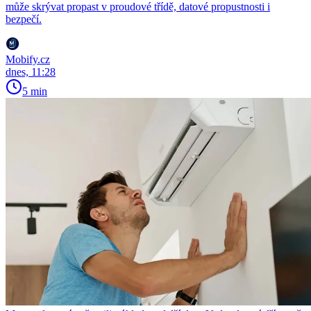
může skrývat propast v proudové třídě, datové propustnosti i
bezpečí.
Mobify.cz
dnes, 11:28
5 min