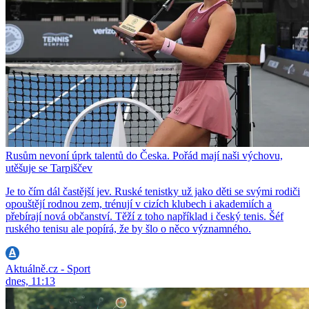
Rusům nevoní úprk talentů do Česka. Pořád mají naši výchovu,
utěšuje se Tarpiščev
Je to čím dál častější jev. Ruské tenistky už jako děti se svými rodiči
opouštějí rodnou zem, trénují v cizích klubech i akademiích a
přebírají nová občanství. Těží z toho například i český tenis. Šéf
ruského tenisu ale popírá, že by šlo o něco významného.
Aktuálně.cz - Sport
dnes, 11:13