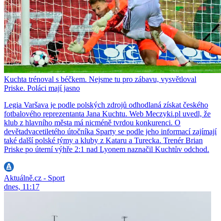
Kuchta trénoval s béčkem. Nejsme tu pro zábavu, vysvětloval
Priske. Poláci mají jasno
Legia Varšava je podle polských zdrojů odhodlaná získat českého
fotbalového reprezentanta Jana Kuchtu. Web Meczyki.pl uvedl, že
klub z hlavního města má nicméně tvrdou konkurenci. O
devětadvacetiletého útočníka Sparty se podle jeho informací zajímají
také další polské týmy a kluby z Kataru a Turecka. Trenér Brian
Priske po úterní výhře 2:1 nad Lyonem naznačil Kuchtův odchod.
Aktuálně.cz - Sport
dnes, 11:17