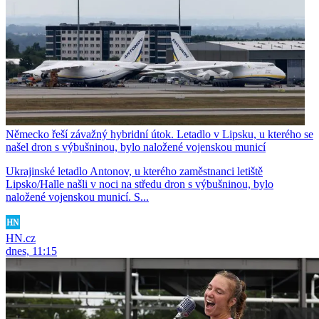
Německo řeší závažný hybridní útok. Letadlo v Lipsku, u kterého se
našel dron s výbušninou, bylo naložené vojenskou municí
Ukrajinské letadlo Antonov, u kterého zaměstnanci letiště
Lipsko/Halle našli v noci na středu dron s výbušninou, bylo
naložené vojenskou municí. S...
HN.cz
dnes, 11:15