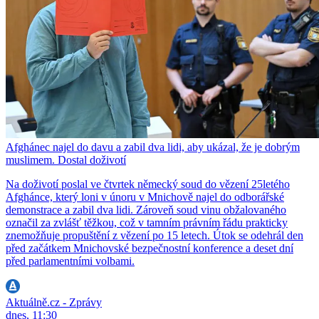
Afghánec najel do davu a zabil dva lidi, aby ukázal, že je dobrým
muslimem. Dostal doživotí
Na doživotí poslal ve čtvrtek německý soud do vězení 25letého
Afghánce, který loni v únoru v Mnichově najel do odborářské
demonstrace a zabil dva lidi. Zároveň soud vinu obžalovaného
označil za zvlášť těžkou, což v tamním právním řádu prakticky
znemožňuje propuštění z vězení po 15 letech. Útok se odehrál den
před začátkem Mnichovské bezpečnostní konference a deset dní
před parlamentními volbami.
Aktuálně.cz - Zprávy
dnes, 11:30