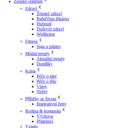
Ženské centrum
Zdraví
Ženské zdraví
Babiččina lékárna
Hubnutí
Duševní zdraví
Wellbeing
Fitness
Jóga a pilates
Módní trendy
Aktuální trendy
Doplňky
Krása
Péče o pleť
Péče o tělo
Vlasy
Nehty
Příběhy ze života
Inspirativní ženy
Rodina & komunita
Výchova
Přátelství
Vztahy