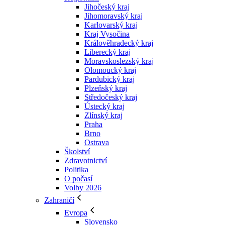
Jihočeský kraj
Jihomoravský kraj
Karlovarský kraj
Kraj Vysočina
Králověhradecký kraj
Liberecký kraj
Moravskoslezský kraj
Olomoucký kraj
Pardubický kraj
Plzeňský kraj
Středočeský kraj
Ústecký kraj
Zlínský kraj
Praha
Brno
Ostrava
Školství
Zdravotnictví
Politika
O počasí
Volby 2026
Zahraničí
Evropa
Slovensko