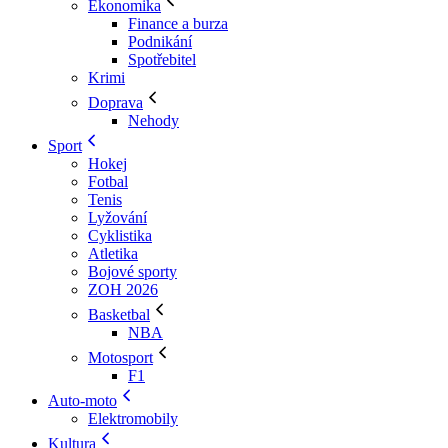
Ekonomika
Finance a burza
Podnikání
Spotřebitel
Krimi
Doprava
Nehody
Sport
Hokej
Fotbal
Tenis
Lyžování
Cyklistika
Atletika
Bojové sporty
ZOH 2026
Basketbal
NBA
Motosport
F1
Auto-moto
Elektromobily
Kultura