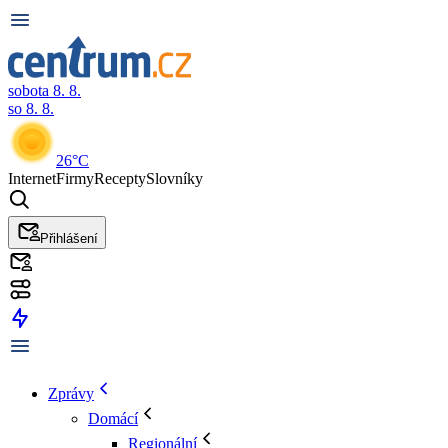
sobota 8. 8.
so 8. 8.
26°C
Internet
Firmy
Recepty
Slovníky
Přihlášení
Zprávy
Domácí
Regionální