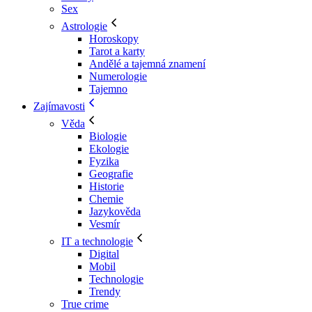
Sex
Astrologie
Horoskopy
Tarot a karty
Andělé a tajemná znamení
Numerologie
Tajemno
Zajímavosti
Věda
Biologie
Ekologie
Fyzika
Geografie
Historie
Chemie
Jazykověda
Vesmír
IT a technologie
Digital
Mobil
Technologie
Trendy
True crime