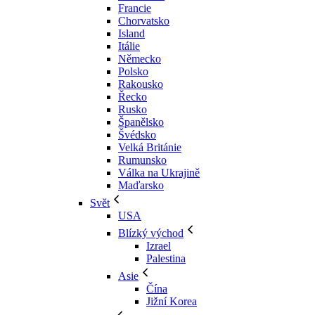
Francie
Chorvatsko
Island
Itálie
Německo
Polsko
Rakousko
Řecko
Rusko
Španělsko
Švédsko
Velká Británie
Rumunsko
Válka na Ukrajině
Maďarsko
Svět
USA
Blízký východ
Izrael
Palestina
Asie
Čína
Jižní Korea