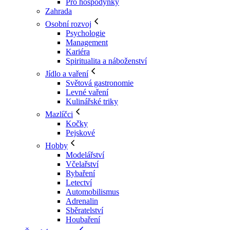
Pro hospodyňky
Zahrada
Osobní rozvoj
Psychologie
Management
Kariéra
Spiritualita a náboženství
Jídlo a vaření
Světová gastronomie
Levné vaření
Kulinářské triky
Mazlíčci
Kočky
Pejskové
Hobby
Modelářství
Včelařství
Rybaření
Letectví
Automobilismus
Adrenalin
Sběratelství
Houbaření