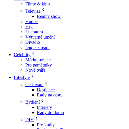
Filmy & kino
Televize
Reality show
Hudba
Hry
Literatura
Výtvarné umění
Divadlo
Digi a stream
Celebrity
Módní policie
Pro pamětníky
Nové tváře
Lifestyle
Cestování
Destinace
Rady na cesty
Bydlení
Interiery
Rady do domu
DIY
Pro kutily