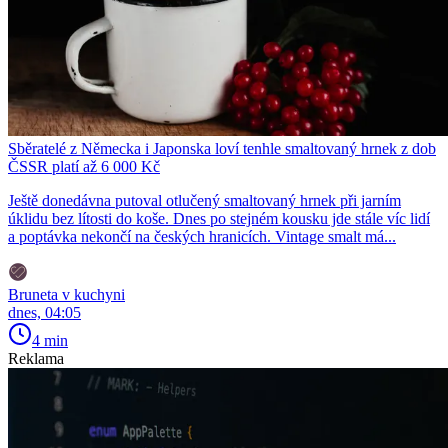
Sběratelé z Německa i Japonska loví tenhle smaltovaný hrnek z dob
ČSSR platí až 6 000 Kč
Ještě donedávna putoval otlučený smaltovaný hrnek při jarním
úklidu bez lítosti do koše. Dnes po stejném kousku jde stále víc lidí
a poptávka nekončí na českých hranicích. Vintage smalt má...
Bruneta v kuchyni
dnes, 04:05
4 min
Reklama