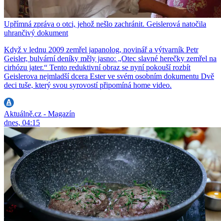
Upřímná zpráva o otci, jehož nešlo zachránit. Geislerová natočila
uhrančivý dokument
Když v lednu 2009 zemřel japanolog, novinář a výtvarník Petr
Geisler, bulvární deníky měly jasno: „Otec slavné herečky zemřel na
cirhózu jater.“ Tento reduktivní obraz se nyní pokouší rozbít
Geislerova nejmladší dcera Ester ve svém osobním dokumentu Dvě
deci tuše, který svou syrovostí připomíná home video.
Aktuálně.cz - Magazín
dnes, 04:15