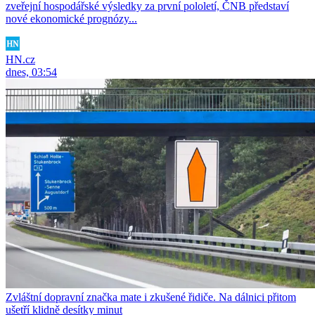
zveřejní hospodářské výsledky za první pololetí, ČNB představí
nové ekonomické prognózy...
HN.cz
dnes, 03:54
Zvláštní dopravní značka mate i zkušené řidiče. Na dálnici přitom
ušetří klidně desítky minut