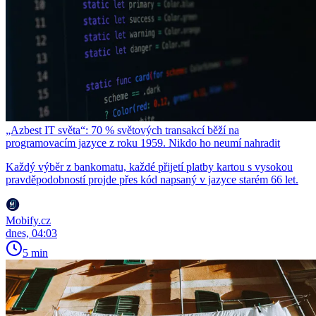
„Azbest IT světa“: 70 % světových transakcí běží na
programovacím jazyce z roku 1959. Nikdo ho neumí nahradit
Každý výběr z bankomatu, každé přijetí platby kartou s vysokou
pravděpodobností projde přes kód napsaný v jazyce starém 66 let.
Mobify.cz
dnes, 04:03
5 min