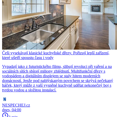
Češi vysekávají klasické kuchyňské dřezy. Pořizují lepší zařízení,
které ušetří spoustu času i vody
Vypadají jako z futuristického filmu, slibují revoluci při vaření a na
sociálních sítích sbírají miliony zhlédnutí. Multifunkční dřezy s
vodopádem a digitálním displejem se staly hitem moderních
domácností. Jenže pod nablýskaným povrchem se skrývá nečekaný
háček, který může z vaší vysněné kuchyně udělat nekonečný boj s
tvrdou vodou a složitou instalací.
NESPECHEJ.cz
dnes, 04:00