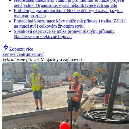
Nedostatek důležitého vitamínu pro imunitu se může projevit
nenápadně. Organismus vysílá několik typických signálů
Problémy s grafomotorikou? Nechte děti vyplazovat jazyk a
malovat po zdech
Pravidelná konzumace kávy může mít přínosy i rizika. Záleží
na množství i celkovém životním stylu
Spánková deprivace se může projevit různými příznaky.
Naučte se s ní efektivně bojovat
Zobrazit více
Ženské centrum
Zdraví
Vybrali jsme pro vás
Magazíny a zajímavosti