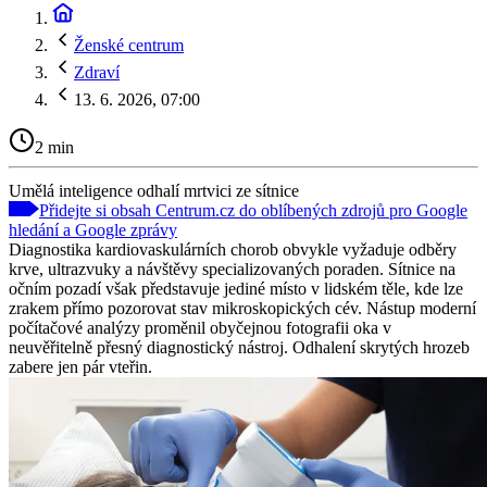
Ženské centrum
Zdraví
13. 6. 2026, 07:00
2 min
Umělá inteligence odhalí mrtvici ze sítnice
Přidejte si obsah Centrum.cz do oblíbených zdrojů pro Google
hledání a Google zprávy
Diagnostika kardiovaskulárních chorob obvykle vyžaduje odběry
krve, ultrazvuky a návštěvy specializovaných poraden. Sítnice na
očním pozadí však představuje jediné místo v lidském těle, kde lze
zrakem přímo pozorovat stav mikroskopických cév. Nástup moderní
počítačové analýzy proměnil obyčejnou fotografii oka v
neuvěřitelně přesný diagnostický nástroj. Odhalení skrytých hrozeb
zabere jen pár vteřin.