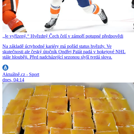
„Je vyřízený.“ Hvězdný Čech čelí v zámoří potupné předpovědi
Na základě úctyhodné kariéry má pořád status hvězdy. Ve
skutečnosti ale český útočník Ondřej Palát padá v hokejové NHL
stále hlouběji. Před nadcházející sezonou slyší tvrdá slova.
Aktuálně.cz - Sport
dnes, 04:14