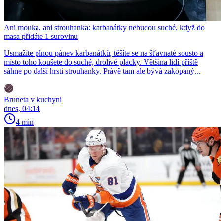
Ani mouka, ani strouhanka: karbanátky nebudou suché, když do
masa přidáte 1 surovinu
Usmažíte plnou pánev karbanátků, těšíte se na šťavnaté sousto a
místo toho koušete do suché, drolivé placky. Většina lidí příště
sáhne po další hrsti strouhanky. Právě tam ale bývá zakopaný...
Bruneta v kuchyni
dnes, 04:14
4 min