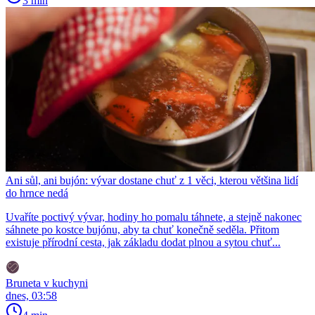
3 min
Ani sůl, ani bujón: vývar dostane chuť z 1 věci, kterou většina lidí
do hrnce nedá
Uvaříte poctivý vývar, hodiny ho pomalu táhnete, a stejně nakonec
sáhnete po kostce bujónu, aby ta chuť konečně seděla. Přitom
existuje přírodní cesta, jak základu dodat plnou a sytou chuť...
Bruneta v kuchyni
dnes, 03:58