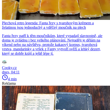
Plechová retro legenda: Fanta řezy s tvarohovým krémem a
želatinou jsou jednoduchý a vděčný moučník na plech
Fanta řezy patří k těm moučníkům, které vypadají slavnostně, ale
doma je zvládnu i bez velkého plánování. Nejraději je dělám na
víkend nebo na návštěvu, protože kakaový korpus, tvarohová
vrstva, mandarinky a vršek z Fanty vytvoří svěží a lehký dezert,
který se dobře krájí a ještě lépe jí.
Cooky.cz
dnes, 04:11
4 min
Reklama