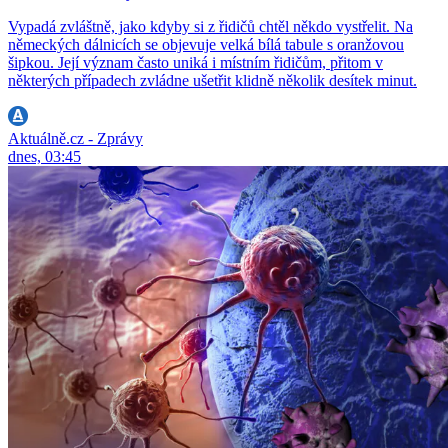
Vypadá zvláštně, jako kdyby si z řidičů chtěl někdo vystřelit. Na
německých dálnicích se objevuje velká bílá tabule s oranžovou
šipkou. Její význam často uniká i místním řidičům, přitom v
některých případech zvládne ušetřit klidně několik desítek minut.
Aktuálně.cz - Zprávy
dnes, 03:45