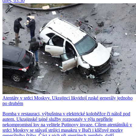
dnes, 03:30
Atentáty v srdci Moskvy. Ukrajinci likvidují ruské generály jednoho
po druhém
Bomba v restauraci, výbušnina v elektrické koloběžce či nálož pod
autem. Ukrajinské tajné služby rozpoutaly v týlu nepřítele
nekompromisní lov na velitele Putinovy invaze. Cílem atentátníků v
srdci Moskvy se stávají strůjci masakru v Buči i klíčové mozky
generálního štábu. Část z nich při atentátech zemřela, další