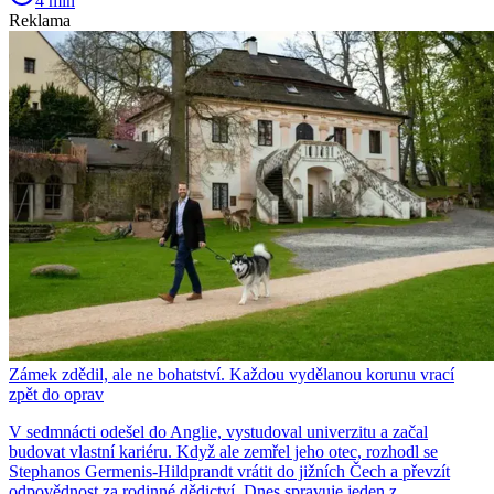
4 min
Reklama
Zámek zdědil, ale ne bohatství. Každou vydělanou korunu vrací
zpět do oprav
V sedmnácti odešel do Anglie, vystudoval univerzitu a začal
budovat vlastní kariéru. Když ale zemřel jeho otec, rozhodl se
Stephanos Germenis-Hildprandt vrátit do jižních Čech a převzít
odpovědnost za rodinné dědictví. Dnes spravuje jeden z