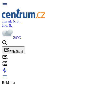
čtvrtek 6. 8.
čt 6. 8.
24°C
Přihlášení
Reklama