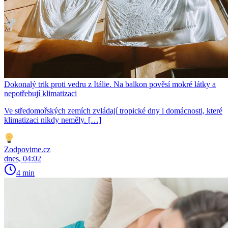
Dokonalý trik proti vedru z Itálie. Na balkon pověsí mokré látky a
nepotřebují klimatizaci
Ve středomořských zemích zvládají tropické dny i domácnosti, které
klimatizaci nikdy neměly. […]
Zodpovime.cz
dnes, 04:02
4 min