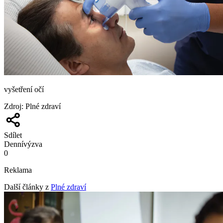
vyšetření očí
Zdroj
:
Plné zdraví
Sdílet
Denní
výzva
0
Reklama
Další články z
Plné zdraví