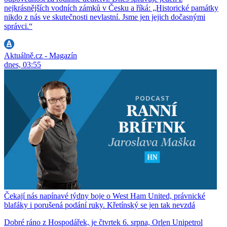
nejkrásnějších vodních zámků v Česku a říká: „Historické památky
nikdo z nás ve skutečnosti nevlastní. Jsme jen jejich dočasnými
správci.“
Aktuálně.cz - Magazín
dnes, 03:55
Čekají nás napínavé týdny boje o West Ham United, právnické
blafáky i porušená podání ruky. Křetínský se jen tak nevzdá
Dobré ráno z Hospodářek, je čtvrtek 6. srpna, Orlen Unipetrol