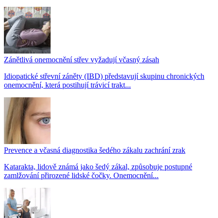
Zánětlivá onemocnění střev vyžadují včasný zásah
Idiopatické střevní záněty (IBD) představují skupinu chronických
onemocnění, která postihují trávicí trakt...
Prevence a včasná diagnostika šedého zákalu zachrání zrak
Katarakta, lidově známá jako šedý zákal, způsobuje postupné
zamlžování přirozené lidské čočky. Onemocnění...