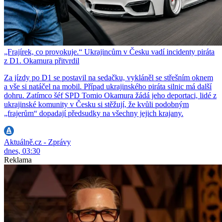
„Frajírek, co provokuje.“ Ukrajincům v Česku vadí incidenty piráta
z D1. Okamura přitvrdil
Za jízdy po D1 se postavil na sedačku, vykláněl se střešním oknem
a vše si natáčel na mobil. Případ ukrajinského piráta silnic má další
dohru. Zatímco šéf SPD Tomio Okamura žádá jeho deportaci, lidé z
ukrajinské komunity v Česku si stěžují, že kvůli podobným
„frajerům“ dopadají předsudky na všechny jejich krajany.
Aktuálně.cz - Zprávy
dnes, 03:30
Reklama