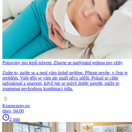
Potraviny pro lepší trávení. Zbavte se nadýmání jednou pro vždy
Znáte to, najíte se a není vám úplně nejlépe. Přitom nevíte, v čem je
problém. Vaše tělo se vám ale snaží něco sdělit. Pokud se cítíte
nafouknutí a unavení, když jste se právě dobře najedli, může to
znamenat nevhodnou kombinaci jídla.
Krasnezeny.eu
dnes, 04:00
2 min