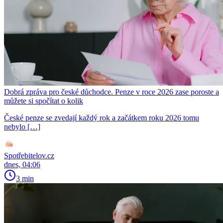
Dobrá zpráva pro české důchodce. Penze v roce 2026 zase poroste a
můžete si spočítat o kolik
České penze se zvedají každý rok a začátkem roku 2026 tomu
nebylo […]
Spotřebitelov.cz
dnes, 04:06
3 min