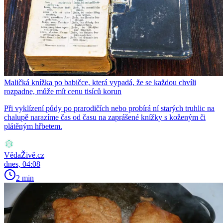
Maličká knížka po babičce, která vypadá, že se každou chvíli
rozpadne, může mít cenu tisíců korun
Při vyklízení půdy po prarodičích nebo probírá ní starých truhlic na
chalupě narazíme čas od času na zaprášené knížky s koženým či
plátěným hřbetem.
VědaŽivě.cz
dnes, 04:08
2 min