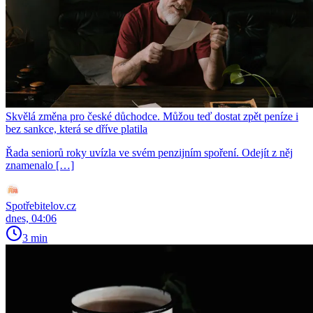
Skvělá změna pro české důchodce. Můžou teď dostat zpět peníze i
bez sankce, která se dříve platila
Řada seniorů roky uvízla ve svém penzijním spoření. Odejít z něj
znamenalo […]
Spotřebitelov.cz
dnes, 04:06
3 min