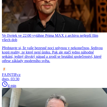
Ve čtvrtek ve 22:00 vytáhne Prima MAX z archivu nejlepší film
všech dob
Představte si, že vaše bezesné noci splynou v nekonečnou, šedivou
kopii reality, ze které není úniku. Pak ale stačí jedno náhodné
setkání, jediný divoký nápad a zrodí se brutální společenství, které
otřese základy moderního světa.
FAJNTIP.cz
dnes, 03:30
4 min