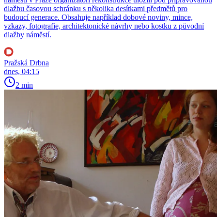
dlažbu časovou schránku s několika desítkami předmětů pro
budoucí generace. Obsahuje například dobové noviny, mince,
vzkazy, fotografie, architektonické návrhy nebo kostku z původní
dlažby náměstí.
Pražská Drbna
dnes, 04:15
2 min