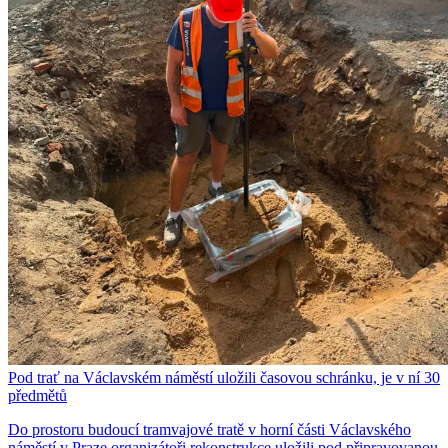
Pod trať na Václavském náměstí uložili časovou schránku, je v ní 30
předmětů
Do prostoru budoucí tramvajové tratě v horní části Václavského
náměstí v Praze organizátoři rekonstrukce uložili pod připravovanou