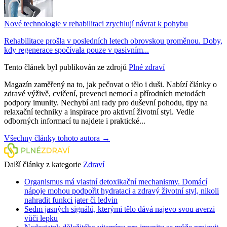
Nové technologie v rehabilitaci zrychlují návrat k pohybu
Rehabilitace prošla v posledních letech obrovskou proměnou. Doby,
kdy regenerace spočívala pouze v pasivním...
Tento článek byl publikován ze zdrojů
Plné zdraví
Magazín zaměřený na to, jak pečovat o tělo i duši. Nabízí články o
zdravé výživě, cvičení, prevenci nemocí a přírodních metodách
podpory imunity. Nechybí ani rady pro duševní pohodu, tipy na
relaxační techniky a inspirace pro aktivní životní styl. Vedle
odborných informací tu najdete i praktické...
Všechny články tohoto autora →
Další články z kategorie
Zdraví
Organismus má vlastní detoxikační mechanismy. Domácí
nápoje mohou podpořit hydrataci a zdravý životní styl, nikoli
nahradit funkci jater či ledvin
Sedm jasných signálů, kterými tělo dává najevo svou averzi
vůči lepku