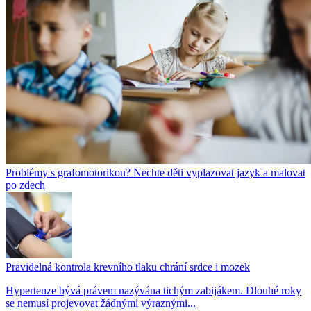
Problémy s grafomotorikou? Nechte děti vyplazovat jazyk a malovat
po zdech
Pravidelná kontrola krevního tlaku chrání srdce i mozek
Hypertenze bývá právem nazývána tichým zabijákem. Dlouhé roky
se nemusí projevovat žádnými výraznými...