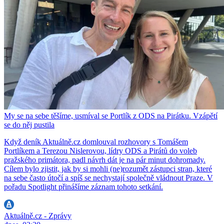
My se na sebe těšíme, usmíval se Portlík z ODS na Pirátku. Vzápětí
se do něj pustila
Když deník Aktuálně.cz domlouval rozhovory s Tomášem
Portlíkem a Terezou Nislerovou, lídry ODS a Pirátů do voleb
pražského primátora, padl návrh dát je na pár minut dohromady.
Cílem bylo zjistit, jak by si mohli (ne)rozumět zástupci stran, které
na sebe často útočí a spíš se nechystají společně vládnout Praze. V
pořadu Spotlight přinášíme záznam tohoto setkání.
Aktuálně.cz - Zprávy