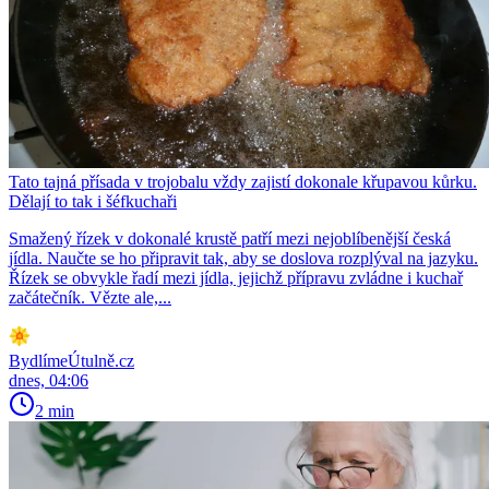
Tato tajná přísada v trojobalu vždy zajistí dokonale křupavou kůrku.
Dělají to tak i šéfkuchaři
Smažený řízek v dokonalé krustě patří mezi nejoblíbenější česká
jídla. Naučte se ho připravit tak, aby se doslova rozplýval na jazyku.
Řízek se obvykle řadí mezi jídla, jejichž přípravu zvládne i kuchař
začátečník. Vězte ale,...
BydlímeÚtulně.cz
dnes, 04:06
2 min