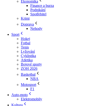
Ekonomika
Finance a burza
Podnikání
Spotřebitel
Krimi
Doprava
Nehody
Sport
Hokej
Fotbal
Tenis
Lyžování
Cyklistika
Atletika
Bojové sporty
ZOH 2026
Basketbal
NBA
Motosport
F1
Auto-moto
Elektromobily
Kultura