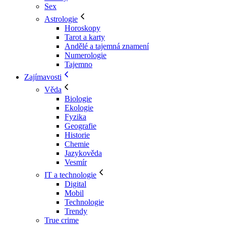
Sex
Astrologie
Horoskopy
Tarot a karty
Andělé a tajemná znamení
Numerologie
Tajemno
Zajímavosti
Věda
Biologie
Ekologie
Fyzika
Geografie
Historie
Chemie
Jazykověda
Vesmír
IT a technologie
Digital
Mobil
Technologie
Trendy
True crime