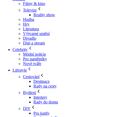
Filmy & kino
Televize
Reality show
Hudba
Hry
Literatura
Výtvarné umění
Divadlo
Digi a stream
Celebrity
Módní policie
Pro pamětníky
Nové tváře
Lifestyle
Cestování
Destinace
Rady na cesty
Bydlení
Interiery
Rady do domu
DIY
Pro kutily