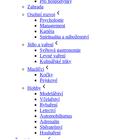
Pro hospodyňky
Zahrada
Osobní rozvoj
Psychologie
Management
Kariéra
Spiritualita a náboženství
Jídlo a vaření
Světová gastronomie
Levné vaření
Kulinářské triky
Mazlíčci
Kočky
Pejskové
Hobby
Modelářství
Včelařství
Rybaření
Letectví
Automobilismus
Adrenalin
Sběratelství
Houbaření