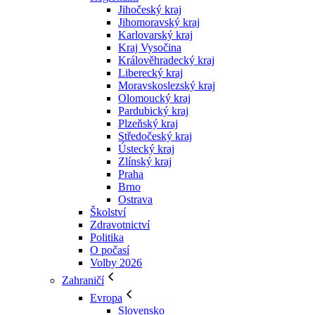
Jihočeský kraj
Jihomoravský kraj
Karlovarský kraj
Kraj Vysočina
Králověhradecký kraj
Liberecký kraj
Moravskoslezský kraj
Olomoucký kraj
Pardubický kraj
Plzeňský kraj
Středočeský kraj
Ústecký kraj
Zlínský kraj
Praha
Brno
Ostrava
Školství
Zdravotnictví
Politika
O počasí
Volby 2026
Zahraničí
Evropa
Slovensko