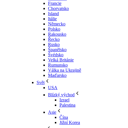
Francie
Chorvatsko
Island
Itálie
Německo
Polsko
Rakousko
Řecko
Rusko
Španělsko
Švédsko
Velká Británie
Rumunsko
Válka na Ukrajině
Maďarsko
Svět
USA
Blízký východ
Izrael
Palestina
Asie
Čína
Jižní Korea