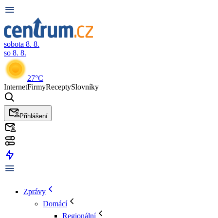
sobota 8. 8.
so 8. 8.
27°C
Internet
Firmy
Recepty
Slovníky
Přihlášení
Zprávy
Domácí
Regionální