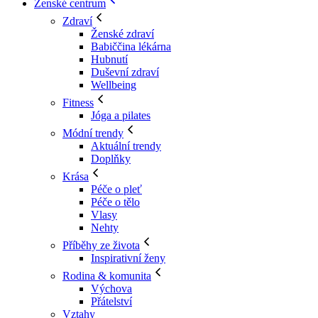
Ženské centrum
Zdraví
Ženské zdraví
Babiččina lékárna
Hubnutí
Duševní zdraví
Wellbeing
Fitness
Jóga a pilates
Módní trendy
Aktuální trendy
Doplňky
Krása
Péče o pleť
Péče o tělo
Vlasy
Nehty
Příběhy ze života
Inspirativní ženy
Rodina & komunita
Výchova
Přátelství
Vztahy