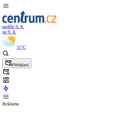
neděle 9. 8.
ne 9. 8.
31°C
Přihlášení
Reklama