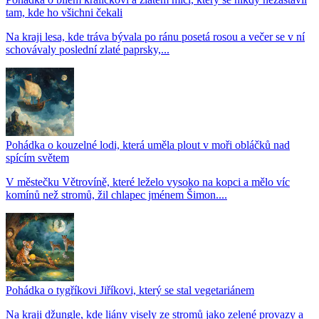
tam, kde ho všichni čekali
Na kraji lesa, kde tráva bývala po ránu posetá rosou a večer se v ní
schovávaly poslední zlaté paprsky,...
Pohádka o kouzelné lodi, která uměla plout v moři obláčků nad
spícím světem
V městečku Větrovíně, které leželo vysoko na kopci a mělo víc
komínů než stromů, žil chlapec jménem Šimon....
Pohádka o tygříkovi Jiříkovi, který se stal vegetariánem
Na kraji džungle, kde liány visely ze stromů jako zelené provazy a