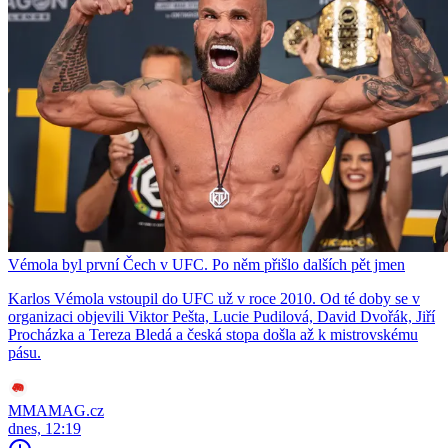
Vémola byl první Čech v UFC. Po něm přišlo dalších pět jmen
Karlos Vémola vstoupil do UFC už v roce 2010. Od té doby se v
organizaci objevili Viktor Pešta, Lucie Pudilová, David Dvořák, Jiří
Procházka a Tereza Bledá a česká stopa došla až k mistrovskému
pásu.
MMAMAG.cz
dnes, 12:19