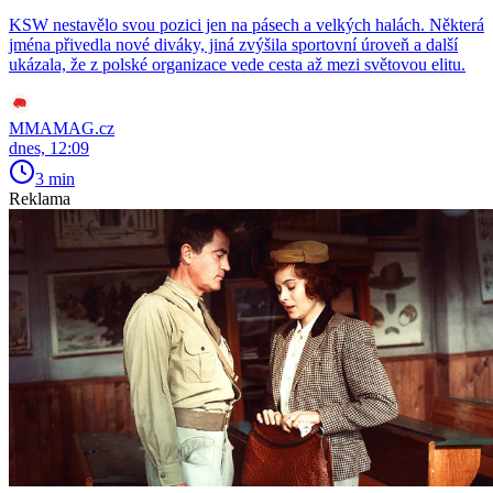
KSW nestavělo svou pozici jen na pásech a velkých halách. Některá
jména přivedla nové diváky, jiná zvýšila sportovní úroveň a další
ukázala, že z polské organizace vede cesta až mezi světovou elitu.
MMAMAG.cz
dnes, 12:09
3 min
Reklama