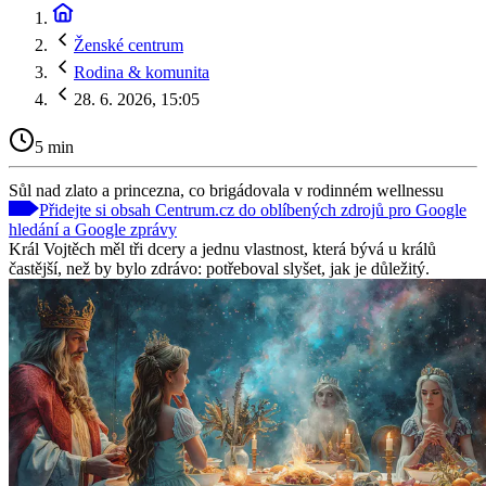
Ženské centrum
Rodina & komunita
28. 6. 2026, 15:05
5 min
Sůl nad zlato a princezna, co brigádovala v rodinném wellnessu
Přidejte si obsah Centrum.cz do oblíbených zdrojů pro Google
hledání a Google zprávy
Král Vojtěch měl tři dcery a jednu vlastnost, která bývá u králů
častější, než by bylo zdrávo: potřeboval slyšet, jak je důležitý.