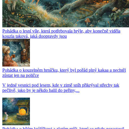
Pohádka o lesní víle, která potřebovala brýle, aby konečně viděla
kouzla taková, jaká doopravdy jsou
Pohádka o kouzelném hrníčku, který byl pořád plný kakaa a nechtěl
zůstat jen na poličce
V jedné vesnici pod lesem, kde v zimě sníh přikrýval střechy tak
pečlivě, jako by je někdo balil do peřiny,...
Pohádka o bílém králíčkovi a zlatém míči, který se nikdy nezastavil