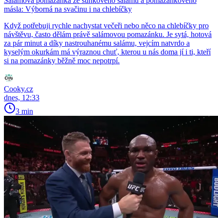
Salámová pomazánka ze šunkového salámu a pomazánkového
másla: Výborná na svačinu i na chlebíčky
Když potřebuji rychle nachystat večeři nebo něco na chlebíčky pro
návštěvu, často dělám právě salámovou pomazánku. Je sytá, hotová
za pár minut a díky nastrouhanému salámu, vejcím natvrdo a
kyselým okurkám má výraznou chuť, kterou u nás doma jí i ti, kteří
si na pomazánky běžně moc nepotrpí.
Cooky.cz
dnes, 12:33
3 min