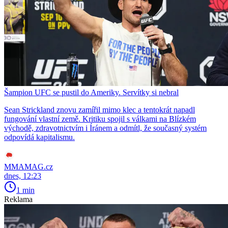
Šampion UFC se pustil do Ameriky. Servítky si nebral
Sean Strickland znovu zamířil mimo klec a tentokrát napadl
fungování vlastní země. Kritiku spojil s válkami na Blízkém
východě, zdravotnictvím i Íránem a odmítl, že současný systém
odpovídá kapitalismu.
MMAMAG.cz
dnes, 12:23
1 min
Reklama