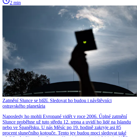
2 min
Zatmění Slunce se blíží. Sledovat ho budou i návštěvníci
ostravského planetária
Naposledy ho mohli Evropané vidět v roce 2006. Úplné zatmění
Slunce proběhne už tuto středu 12. srpna a uvidí ho lidé na Islandu
nebo ve Španělsku. U nás Měsíc po 19. hodině zakryje asi 85
procent slunečního kotouče. Tento jev budou moci sledovat také