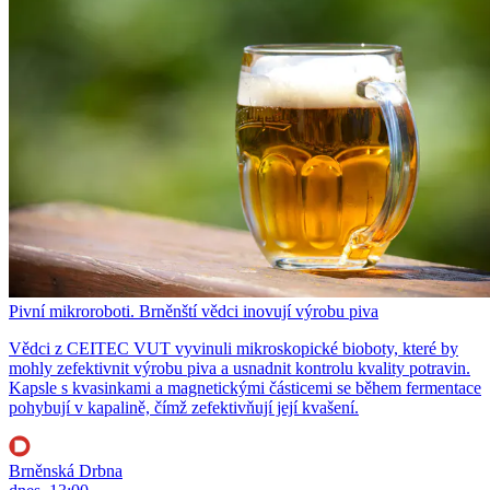
Pivní mikroroboti. Brněnští vědci inovují výrobu piva
Vědci z CEITEC VUT vyvinuli mikroskopické bioboty, které by
mohly zefektivnit výrobu piva a usnadnit kontrolu kvality potravin.
Kapsle s kvasinkami a magnetickými částicemi se během fermentace
pohybují v kapalině, čímž zefektivňují její kvašení.
Brněnská Drbna