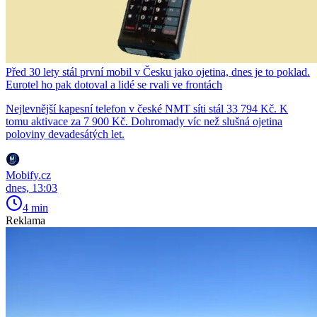
Před 30 lety stál první mobil v Česku jako ojetina, dnes je to poklad.
Eurotel ho pak dotoval a lidé se rvali ve frontách
Nejlevnější kapesní telefon v české NMT síti stál 33 794 Kč. K
tomu aktivace za 7 900 Kč. Dohromady víc než slušná ojetina
poloviny devadesátých let.
Mobify.cz
dnes, 13:03
4 min
Reklama