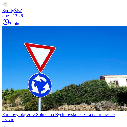
SportyŽivě
dnes, 13:28
3 min
Kruhový objezd v Solnici na Rychnovsku se zítra na tři měsíce
uzavře