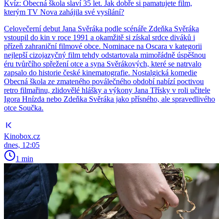
Kvíz: Obecná škola slaví 35 let. Jak dobře si pamatujete film,
kterým TV Nova zahájila své vysílání?
Celovečerní debut Jana Svěráka podle scénáře Zdeňka Svěráka
vstoupil do kin v roce 1991 a okamžitě si získal srdce diváků i
přízeň zahraniční filmové obce. Nominace na Oscara v kategorii
nejlepší cizojazyčný film tehdy odstartovala mimořádně úspěšnou
éru tvůrčího spřežení otce a syna Svěrákových, které se natrvalo
zapsalo do historie české kinematografie. Nostalgická komedie
Obecná škola ze zmateného poválečného období nabízí poctivou
retro filmařinu, zlidovělé hlášky a výkony Jana Třísky v roli učitele
Igora Hnízda nebo Zdeňka Svěráka jako přísného, ale spravedlivého
otce Součka.
Kinobox.cz
dnes, 12:05
1 min