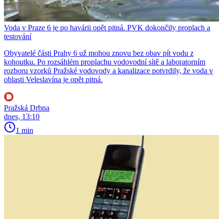
Voda v Praze 6 je po havárii opět pitná. PVK dokončily proplach a
testování
Obyvatelé části Prahy 6 už mohou znovu bez obav pít vodu z
kohoutku. Po rozsáhlém proplachu vodovodní sítě a laboratorním
rozboru vzorků Pražské vodovody a kanalizace potvrdily, že voda v
oblasti Veleslavína je opět pitná.
Pražská Drbna
dnes, 13:10
1 min