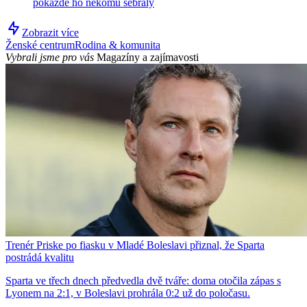
pokaždé ho někomu sebraly
Zobrazit více
Ženské centrum
Rodina & komunita
Vybrali jsme pro vás
Magazíny a zajímavosti
Trenér Priske po fiasku v Mladé Boleslavi přiznal, že Sparta
postrádá kvalitu
Sparta ve třech dnech předvedla dvě tváře: doma otočila zápas s
Lyonem na 2:1, v Boleslavi prohrála 0:2 už do poločasu.