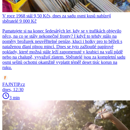
V roce 1968 stál 9,50 Kčs, dnes za sadu osmi kusů nabízejí
sběratelé 9 000 Kč
Pamatujete si na konec šedesátých let, kdy se v trafikách objevilo
něco, na co se stály nekonečné fronty? I když to tehdy stálo na
poměry brožurek neuvěřitelné peníze, kluci i holky pro to běželi s
nataženou dlaní plnou mincí. Dnes se tyto zažloutlé papírové
poklady, které možná stále leží zapomenuté v krabici na vaší půdě
nebo na chalupě, vyvažují zlatem. Sběratelé jsou za kompletní sadu
osmi sešitů ochotni okamžitě vyplatit téměř deset tisíc korun na
ruku.
FAJNTIP.cz
dnes, 12:30
3 min