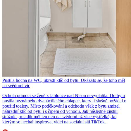
Pustila hocha na WC, ukradl klíč od bytu. Ukázalo se, že toho měl
na svědomí víc
Ochota pomoci se ženě z Jablonce nad Nisou nevyplatila. Do bytu
pustila neznámého dvanáctiletého chlapce, který ji slušně požádal o
použití toalety. Místo poděkování a odchodu však z bytu zmizel
náhradní klíč od bytu i s čipem od vchodu. Jak následně zjistili
strážníci, mladík měl ten den na svědomí už více výstřelků, ke
kterým se nechal inspirovat videi na sociální síti TikTok.