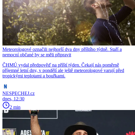
Meteorologové označili nejhorší dva dny příštího týdně. Staří a
nemocní občané by se měli připravit
ČHMÚ vydal předpověď na příští týden. Čekají nás poměrně
příjemné letní dny, v pondělí ale ještě meteorologové varují před
tropickými teplotami a bouřkami.
NESPECHEJ.cz
dnes, 12:30
2 min