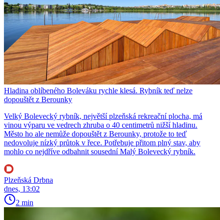
Hladina oblíbeného Boleváku rychle klesá. Rybník teď nelze
dopouštět z Berounky
Velký Bolevecký rybník, největší plzeňská rekreační plocha, má
vinou výparu ve vedrech zhruba o 40 centimetrů nižší hladinu.
Město ho ale nemůže dopouštět z Berounky, protože to teď
nedovoluje nízký průtok v řece. Potřebuje přitom plný stav, aby
mohlo co nejdříve odbahnit sousední Malý Bolevecký rybník.
Plzeňská Drbna
dnes, 13:02
2 min