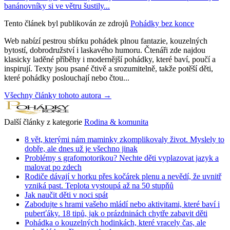
banánovníky si ve větru šustily...
Tento článek byl publikován ze zdrojů
Pohádky bez konce
Web nabízí pestrou sbírku pohádek plnou fantazie, kouzelných
bytostí, dobrodružství i laskavého humoru. Čtenáři zde najdou
klasicky laděné příběhy i modernější pohádky, které baví, poučí a
inspirují. Texty jsou psané čtivě a srozumitelně, takže potěší děti,
které pohádky poslouchají nebo čtou...
Všechny články tohoto autora →
Další články z kategorie
Rodina & komunita
8 vět, kterými nám maminky zkomplikovaly život. Myslely to
dobře, ale dnes už je všechno jinak
Problémy s grafomotorikou? Nechte děti vyplazovat jazyk a
malovat po zdech
Rodiče dávají v horku přes kočárek plenu a nevědí, že uvnitř
vzniká past. Teplota vystoupá až na 50 stupňů
Jak naučit děti v noci spát
Zabodujte s hrami vašeho mládí nebo aktivitami, které baví i
puberťáky. 18 tipů, jak o prázdninách chytře zabavit děti
Pohádka o kouzelných hodinkách, které vracely čas, ale