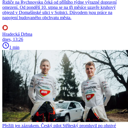
Řidiče na Rychnovsku čeká od příštího týdne výrazné dopravní
omezení. Od pondělí 10. srpna se na tři měsíce uzavře kruhový
objezd v Domašínské ulici v Solnici. Důvodem jsou práce na
napojení budovaného obchvatu města.
Hradecká Drbna
dnes, 13:26
1 min
Přežili jen zázrakem. Český pilot Stříteský promluvil po ohnivé