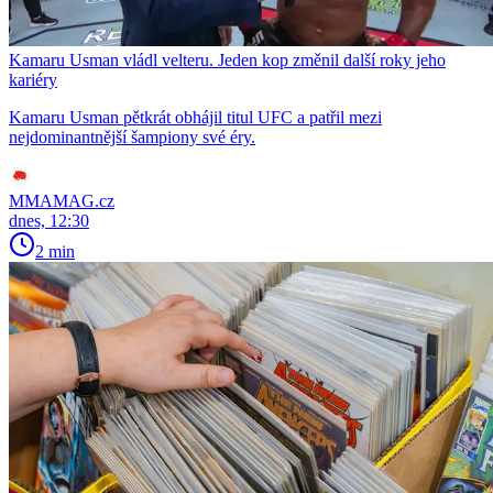
Kamaru Usman vládl velteru. Jeden kop změnil další roky jeho
kariéry
Kamaru Usman pětkrát obhájil titul UFC a patřil mezi
nejdominantnější šampiony své éry.
MMAMAG.cz
dnes, 12:30
2 min