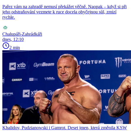
Pařez vám na zahradě nemusí překážet věčně. Naopak – když si při
jeho odstraňování vezmete k ruce docela obyčejnou sůl, zmizí
rychle.
Chalupáři-Zahrádkáři
dnes, 12:10
2 min
Khalidov, Pudzianowski i Gamrot. Deset jmen, která změnila KSW