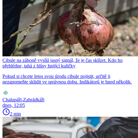
Cibule na záhoně vysílá jasný signál, že je čas sklízet. Kdo ho
přehlédne, tahá z hlíny hnijící kuličky
Pokud si chcete letos svou úrodu cibule pojistit, určitě ji
nezapomeňte sklidit ve správnou dobu. Indikátorů je hned několik.
Chalupáři-Zahrádkáři
dnes, 12:05
2 min