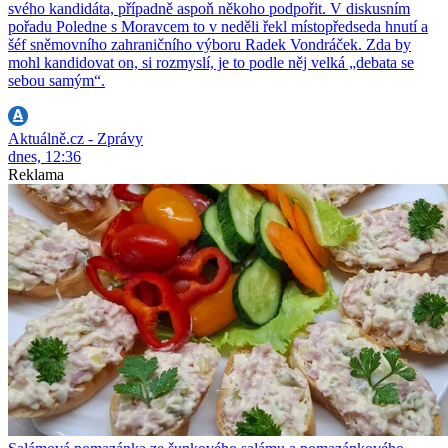
svého kandidáta, případně aspoň někoho podpořit. V diskusním
pořadu Poledne s Moravcem to v neděli řekl místopředseda hnutí a
šéf sněmovního zahraničního výboru Radek Vondráček. Zda by
mohl kandidovat on, si rozmyslí, je to podle něj velká „debata se
sebou samým“.
Aktuálně.cz - Zprávy
dnes, 12:36
Reklama