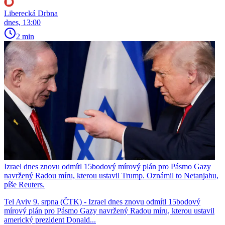
Liberecká Drbna
dnes, 13:00
2 min
Izrael dnes znovu odmítl 15bodový mírový plán pro Pásmo Gazy
navržený Radou míru, kterou ustavil Trump. Oznámil to Netanjahu,
píše Reuters.
Tel Aviv 9. srpna (ČTK) - Izrael dnes znovu odmítl 15bodový
mírový plán pro Pásmo Gazy navržený Radou míru, kterou ustavil
americký prezident Donald...