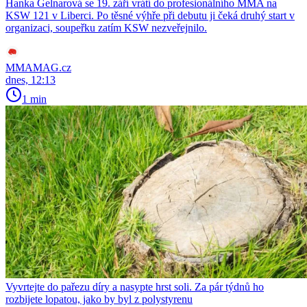
Hanka Gelnarová se 19. září vrátí do profesionálního MMA na
KSW 121 v Liberci. Po těsné výhře při debutu ji čeká druhý start v
organizaci, soupeřku zatím KSW nezveřejnilo.
MMAMAG.cz
dnes, 12:13
1 min
Vyvrtejte do pařezu díry a nasypte hrst soli. Za pár týdnů ho
rozbijete lopatou, jako by byl z polystyrenu