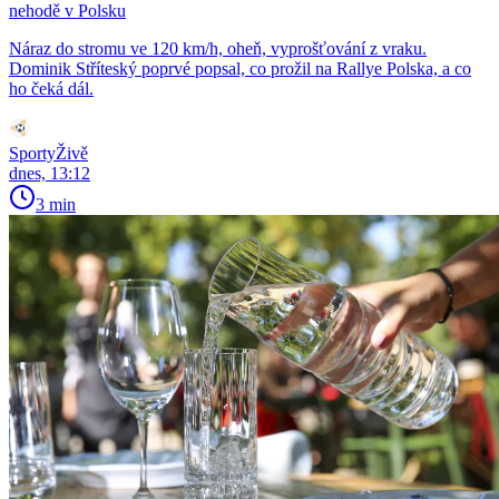
nehodě v Polsku
Náraz do stromu ve 120 km/h, oheň, vyprošťování z vraku.
Dominik Stříteský poprvé popsal, co prožil na Rallye Polska, a co
ho čeká dál.
SportyŽivě
dnes, 13:12
3 min