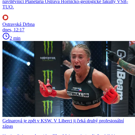
návštěvníci Planetária Ostrava Hornicko-geologické fakulty VŠB-
TUO.
Ostravská Drbna
dnes, 12:17
2 min
Gelnarová je zpět v KSW. V Liberci ji čeká druhý profesionální
zápas