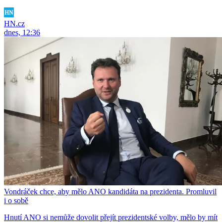
HN.cz
dnes, 12:36
Vondráček chce, aby mělo ANO kandidáta na prezidenta. Promluvil
i o sobě
Hnutí ANO si nemůže dovolit přejít prezidentské volby, mělo by mít