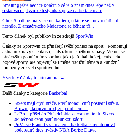
Smalling ještě nechce končit: Své tělo znám dnes lépe než v
šestadvaceti, fyzické testy ukazují, že na to stále mám
Chris Smalling má za sebou kariéru, o které se mu v mládí ani
nesnilo. Z amatérského Maidstone se během tří...
Tento článek byl publikován ze zdrojů
SportWin
Články ze SportWin.cz přinášejí svěží pohled na sport – kombinují
aktuální zprávy s lehkostí, nadsázkou i špetkou zábavy. Věnují se
především populárním sportům, jako je fotbal, hokej, tenis nebo
bojové sporty, ale objevují se i méně tradiční témata a kuriózní
momenty ze světa sportovního...
Všechny články tohoto autora →
Další články z kategorie
Basketbal
Sixers mají čtyři hráče, kteří mohou chtít poslední střelu.
Brown jako první řekl, že ji mít nemusí
LeBron přišel do Philadelphie za osm milionů. Sixers
skutečnou cenu platí hloubkou kádru
Požár ve Francii vzal malému basketbalistovi domov i
podepsaný dres hvězdy NBA Borise Diawa