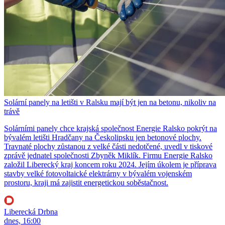
Solární panely na letišti v Ralsku mají být jen na betonu, nikoliv na
trávě
Solárními panely chce krajská společnost Energie Ralsko pokrýt na
bývalém letišti Hradčany na Českolipsku jen betonové plochy.
Travnaté plochy zůstanou z velké části nedotčené, uvedl v tiskové
zprávě jednatel společnosti Zbyněk Miklík. Firmu Energie Ralsko
založil Liberecký kraj koncem roku 2024. Jejím úkolem je příprava
stavby velké fotovoltaické elektrárny v bývalém vojenském
prostoru, kraji má zajistit energetickou soběstačnost.
Liberecká Drbna
dnes, 16:00