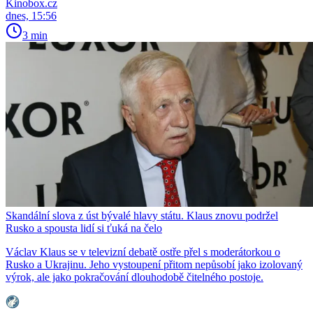
Kinobox.cz
dnes, 15:56
3 min
Skandální slova z úst bývalé hlavy státu. Klaus znovu podržel
Rusko a spousta lidí si ťuká na čelo
Václav Klaus se v televizní debatě ostře přel s moderátorkou o
Rusko a Ukrajinu. Jeho vystoupení přitom nepůsobí jako izolovaný
výrok, ale jako pokračování dlouhodobě čitelného postoje.