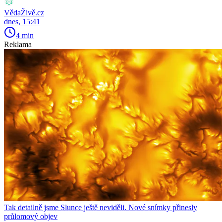
VědaŽivě.cz
dnes, 15:41
4 min
Reklama
Tak detailně jsme Slunce ještě neviděli. Nové snímky přinesly
průlomový objev