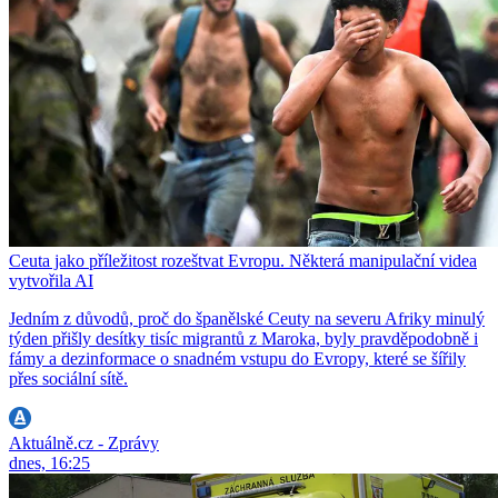
Ceuta jako příležitost rozeštvat Evropu. Některá manipulační videa
vytvořila AI
Jedním z důvodů, proč do španělské Ceuty na severu Afriky minulý
týden přišly desítky tisíc migrantů z Maroka, byly pravděpodobně i
fámy a dezinformace o snadném vstupu do Evropy, které se šířily
přes sociální sítě.
Aktuálně.cz - Zprávy
dnes, 16:25