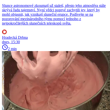
Slunce astronomové zkoumají už staletí, přesto jeho atmosféra stále
skrývá řadu tajemství. Nyní vědci poprvé zachytili jev, který by
mohl objasnit, jak vznikají sluneční erupce. Podívejte se na
pozorování mezinárodního týmu pomocí jednoho z
nejpokročilejších slunečních teleskopů světa.
Hradecká Drbna
dnes, 15:30
2 min