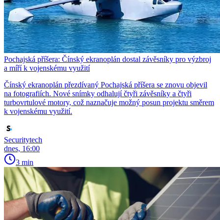
Pochajská příšera: Čínský ekranoplán dostal závěsníky pro výzbroj
a míří k vojenskému využití
Čínský ekranoplán přezdívaný Pochajská příšera se znovu objevil
na fotografiích. Nové snímky odhalují čtyři závěsníky a čtyři
turbovrtulové motory, což naznačuje možný posun projektu směrem
k vojenskému využití.
Securitytech
dnes, 16:00
3 min