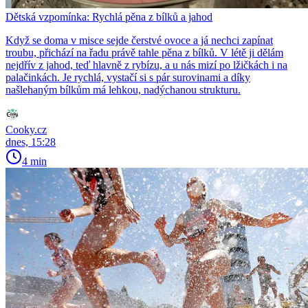
Dětská vzpomínka: Rychlá pěna z bílků a jahod
Když se doma v misce sejde čerstvé ovoce a já nechci zapínat
troubu, přichází na řadu právě tahle pěna z bílků. V létě ji dělám
nejdřív z jahod, teď hlavně z rybízu, a u nás mizí po lžičkách i na
palačinkách. Je rychlá, vystačí si s pár surovinami a díky
našlehaným bílkům má lehkou, nadýchanou strukturu.
Cooky.cz
dnes, 15:28
4 min