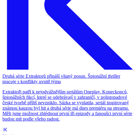
Druhá série Extraktorů přináší vítaný posun. Špionážní thriller
pracuje s konflikty uvnitř týmu
Extraktoři patří k nejodvážnějším seriálům Oneplay. Koneckonců,
špionážních fikcí, které se odehrávají v zahraničí, v polistopadové
české tvorbě příliš nevzniklo. Sázka se vyplatila, seriál inspirovaný
známou kauzou byl hit a druhá série má dnes premiéru na streamu.
Měli jsme možnost zhlédnout první tři epizody a fanoušci první série
budou mít podle všeho radost.