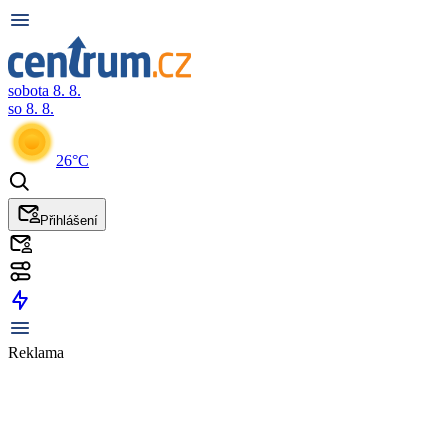
sobota 8. 8.
so 8. 8.
26°C
Přihlášení
Reklama