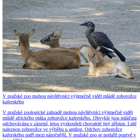
V pražské zoo mohou návštěvníci výjimečně vidět mládě zoborožce
kaferského
V pražské zoologické zahradě mohou návštěvníci výjimečně vidět
mládě afrického ptáka zoborožce kaferského. Obvykle jsou mláďata
odchovávána v zázemí, letos vyzkoušeli chovatelé jiný přístup. Lidé
naleznou zoborožce ve výběhu u antilop. Odchov zoborožce
kaferského patří mezi náročnější. V pražské zoo se podařil poprvé v