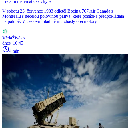
triviální matematická chyba
V sobotu 23. července 1983 odletěl Boeing 767 Air Canada z
Montrealu s necelou polovinou paliva, které posádka předpokládala
na palubě. V cestovní hladině mu zhasly oba motory.
VědaŽivě.cz
dnes, 16:45
4 min