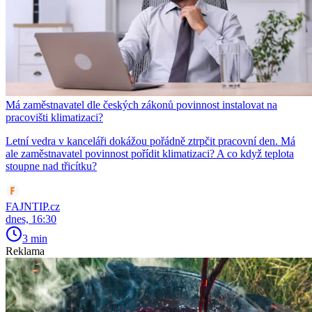
Má zaměstnavatel dle českých zákonů povinnost instalovat na
pracovišti klimatizaci?
Letní vedra v kanceláři dokážou pořádně ztrpčit pracovní den. Má
ale zaměstnavatel povinnost pořídit klimatizaci? A co když teplota
stoupne nad třicítku?
FAJNTIP.cz
dnes, 16:30
3 min
Reklama