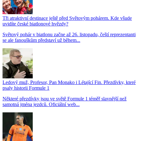
Tři atraktivní destinace ještě před Světovým pohárem. Kde všude
uvidíte české biatlonové hvězdy?
Světový pohár v biatlonu začne až 26. listopadu, čeští reprezentanti
se ale fanouškům představí už během...
Ledový muž, Profesor, Pan Monako i Létající Fin. Přezdívky, které
psaly historii Formule 1
Některé přezdívky jsou ve světě Formule 1 téměř slavnější než
samotná jména jezdců. Oficiální web...