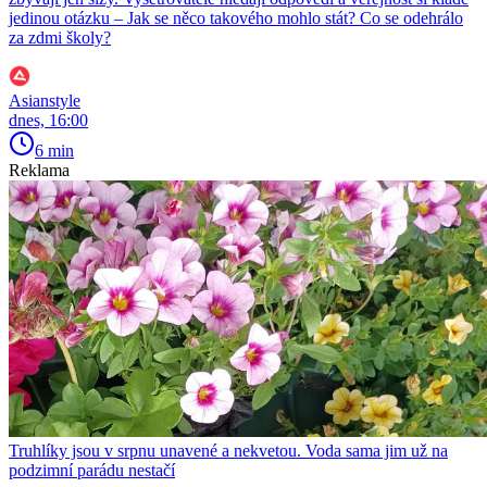
jedinou otázku – Jak se něco takového mohlo stát? Co se odehrálo
za zdmi školy?
Asianstyle
dnes, 16:00
6 min
Reklama
Truhlíky jsou v srpnu unavené a nekvetou. Voda sama jim už na
podzimní parádu nestačí