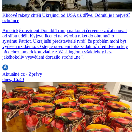
Klíčové rakety chtěli Ukrajinci od USA už dříve. Odmítl je i největší
ochránce
Americký prezident Donald Trump na konci července začal couvat
od slibu udělit Kyjevu licenci na výrobu raket do obranného
systému Patriot. Ukrajinští představitelé tvrdí, že problém mohl být
vyřešen už dávno. O stejné povolení totiž žádali už před dvěma lety
předchozí americkou vládu: z Washingtonu však tehdy bez
jakéhokoliv vysvětlení dorazilo strohé „ne“.
Aktuálně.cz - Zprávy
dnes, 16:40