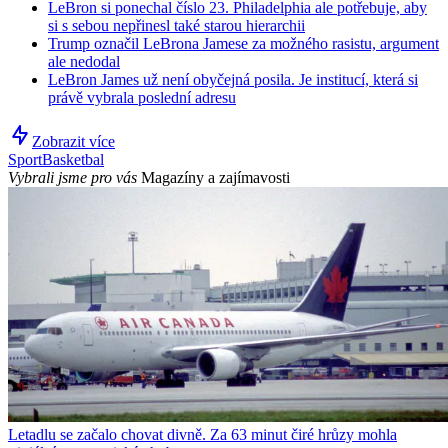
LeBron si ponechal číslo 23. Philadelphia ale potřebuje, aby
si s sebou nepřinesl také starou hierarchii
Trump označil LeBrona Jamese za možného rasistu, argument
ale nedodal
LeBron James už není obyčejná posila. Je institucí, která si
právě vybrala poslední adresu
Zobrazit více
Sport
Basketbal
Vybrali jsme pro vás
Magazíny a zajímavosti
Letadlu se začalo chovat divně. Za 63 minut čiré hrůzy mohla