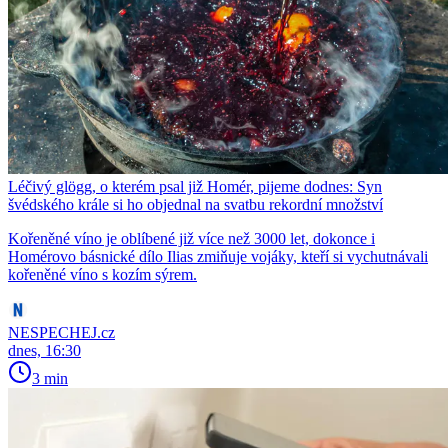
Léčivý glögg, o kterém psal již Homér, pijeme dodnes: Syn
švédského krále si ho objednal na svatbu rekordní množství
Kořeněné víno je oblíbené již více než 3000 let, dokonce i
Homérovo básnické dílo Ilias zmiňuje vojáky, kteří si vychutnávali
kořeněné víno s kozím sýrem.
NESPECHEJ.cz
dnes, 16:30
3 min