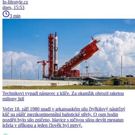
In-lifestyle.cz
dnes, 15:53
3 min
Technikovi vypadl nástavec z klíče. Za okamžik ohrozil raketou
miliony lidí
Večer 18. září 1980 spadl v arkansaském silu čtyřkilový nástrčný
klíč na plášť mezikontinentální balistické střely. O osm hodin
později bylo silo zničeno, hlavice s ničivou silou devíti megatun
ležela v příkopu a jeden člověk byl mrtvý.