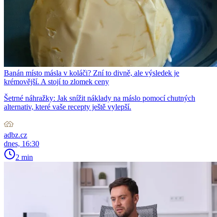
Banán místo másla v koláči? Zní to divně, ale výsledek je
krémovější. A stojí to zlomek ceny
Šetrné náhražky: Jak snížit náklady na máslo pomocí chutných
alternativ, které vaše recepty ještě vylepší.
adbz.cz
dnes, 16:30
2 min