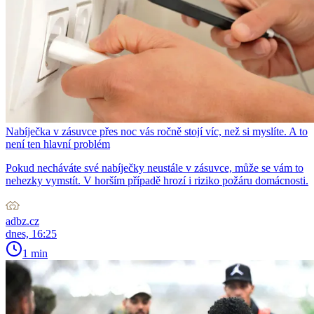
Nabíječka v zásuvce přes noc vás ročně stojí víc, než si myslíte. A to
není ten hlavní problém
Pokud necháváte své nabíječky neustále v zásuvce, může se vám to
nehezky vymstít. V horším případě hrozí i riziko požáru domácnosti.
adbz.cz
dnes, 16:25
1 min