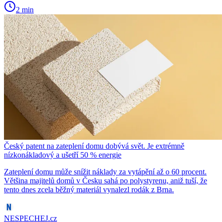
2 min
Český patent na zateplení domu dobývá svět. Je extrémně
nízkonákladový a ušetří 50 % energie
Zateplení domu může snížit náklady za vytápění až o 60 procent.
Většina majitelů domů v Česku sahá po polystyrenu, aniž tuší, že
tento dnes zcela běžný materiál vynalezl rodák z Brna.
NESPECHEJ.cz