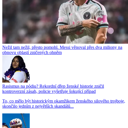
Nežil tam nežil, přesto pomohl. Messi věnoval přes dva miliony na
obnovu oblastí zničených ohněm
Rasismus na pódiu? Rekordní dřep ženské historie zničil
kontroverzní zásah, policie vyšetřuje šokující případ
To, co mělo být historickým okamžikem ženského silového trojboje,
skončilo jedním z největších skandálů...