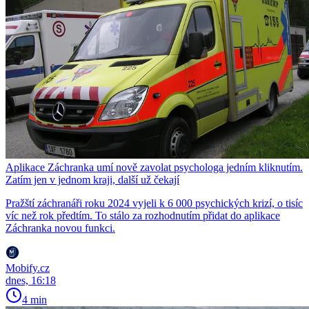
Aplikace Záchranka umí nově zavolat psychologa jedním kliknutím.
Zatím jen v jednom kraji, další už čekají
Pražští záchranáři roku 2024 vyjeli k 6 000 psychických krizí, o tisíc
víc než rok předtím. To stálo za rozhodnutím přidat do aplikace
Záchranka novou funkci.
Mobify.cz
dnes, 16:18
4 min