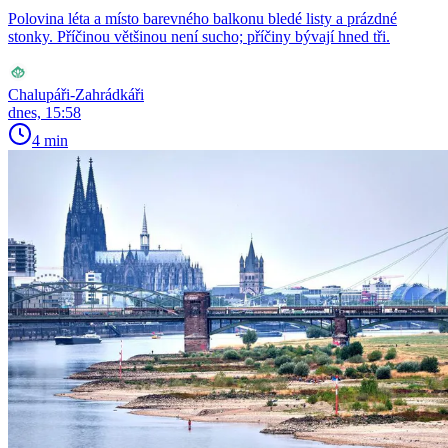
Polovina léta a místo barevného balkonu bledé listy a prázdné
stonky. Příčinou většinou není sucho; příčiny bývají hned tři.
Chalupáři-Zahrádkáři
dnes, 15:58
4 min