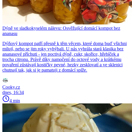
Dýně ve sladkokyselém nálevu: Osvěžující domácí kompot bez
ananasu
Dýňový kompot patří přesně k těm věcem, které doma buď všichni
milují, nebo se jim roky vyhýbali. U nás vyhrála stará klasika bez
ananasové příchuti - jen poctivá dýně, cukr, skořice, hřebíček a
trocha citronu. Právě díky namočení do octové vody a krátkému
povaření zůstávají kostičky pevné, hezky zesklovatí a ve sklenici
chutnají tak, jak si je pamatuji z domácí spíže.
Cooky.cz
dnes, 16:34
4 min