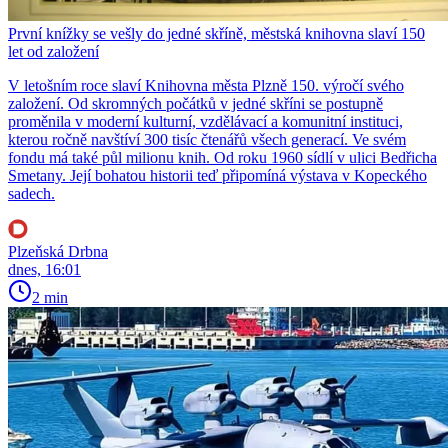
První knížky se vešly do jedné skříně, městská knihovna slaví 150
let od založení
V letošním roce slaví Knihovna města Plzně 150. výročí svého
založení. Od skromných počátků v jedné skříni se postupně
proměnila v moderní kulturní, vzdělávací a komunitní instituci,
kterou ročně navštíví 300 tisíc čtenářů všech generací. Ve svém
fondu má také půl milionu knih. Od roku 1960 sídlí v ulici Bedřicha
Smetany. Její bohatou historii teď připomíná výstava v Kopeckého
sadech.
Plzeňská Drbna
dnes, 16:01
2 min