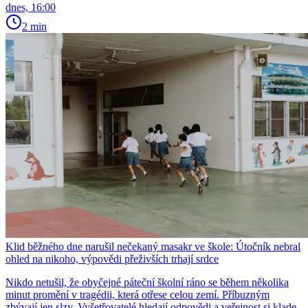
dnes, 16:00
2 min
Klid běžného dne narušil nečekaný masakr ve škole: Útočník nebral
ohled na nikoho, výpovědi přeživších trhají srdce
Nikdo netušil, že obyčejné páteční školní ráno se během několika
minut promění v tragédii, která otřese celou zemí. Příbuzným
zbývají jen slzy. Vyšetřovatelé hledají odpovědi a veřejnost si klade