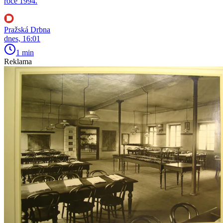
roce 1994.
Pražská Drbna
dnes, 16:01
1 min
Reklama