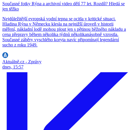
Současné fotky Rýna a archivní video dělí 77 let. Rozdíl? Hledá se
jen těžko
Nejdůležitější evropská vodní tepna se ocitla v kritické situaci.
Hladina Rýna v Německu klesla na nejnižší úroveň v historii
měření, nákladní lodě mohou plout jen s pětinou běžného nákladu a
cena přepravy během několika týdnů několikanásobně vzrostla.
Současné záběry vyschlého koryta navíc připomínají legendární
sucho z roku 1949.
Aktuálně.cz - Zprávy
dnes, 15:57