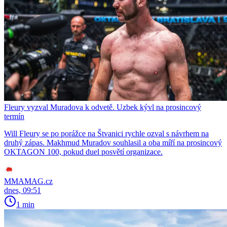
Fleury vyzval Muradova k odvetě. Uzbek kývl na prosincový
termín
Will Fleury se po porážce na Štvanici rychle ozval s návrhem na
druhý zápas. Makhmud Muradov souhlasil a oba míří na prosincový
OKTAGON 100, pokud duel posvětí organizace.
MMAMAG.cz
dnes, 09:51
1 min