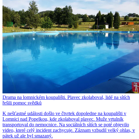
Drama na lomnickém koupališti. Plavec zkolaboval, lidé na sítích
řešili pomoc svědků
K nešťastné události došlo ve čtvrtek dopoledne na koupališti v
Lomnici nad Popelkou, kde zkolaboval plavec. Muže vrtulník
transportoval do nemocnice. Na sociálních sítích se poté objevilo
video, které celý incident zachycuje. Záznam vzbudil velký ohlas, v
pátek už ale byl smazaný.