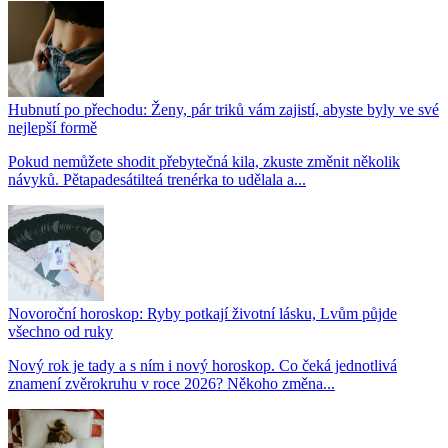
Hubnutí po přechodu: Ženy, pár triků vám zajistí, abyste byly ve své
nejlepší formě
Pokud nemůžete shodit přebytečná kila, zkuste změnit několik
návyků. Pětapadesátilteá trenérka to udělala a...
Novoroční horoskop: Ryby potkají životní lásku, Lvům půjde
všechno od ruky
Nový rok je tady a s ním i nový horoskop. Co čeká jednotlivá
znamení zvěrokruhu v roce 2026? Někoho změna...