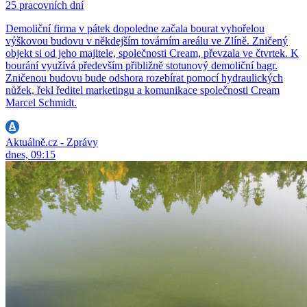
25 pracovních dní
Demoliční firma v pátek dopoledne začala bourat vyhořelou
výškovou budovu v někdejším továrním areálu ve Zlíně. Zničený
objekt si od jeho majitele, společnosti Cream, převzala ve čtvrtek. K
bourání využívá především přibližně stotunový demoliční bagr.
Zničenou budovu bude odshora rozebírat pomocí hydraulických
nůžek, řekl ředitel marketingu a komunikace společnosti Cream
Marcel Schmidt.
Aktuálně.cz - Zprávy
dnes, 09:15