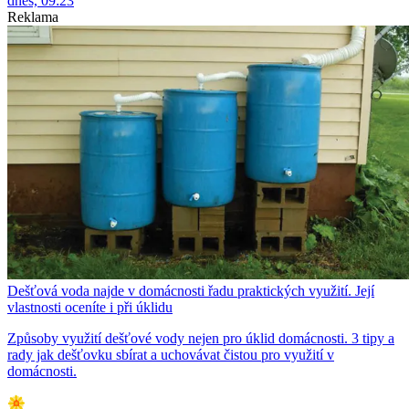
dnes, 09:23
Reklama
Dešťová voda najde v domácnosti řadu praktických využití. Její
vlastnosti oceníte i při úklidu
Způsoby využití dešťové vody nejen pro úklid domácnosti. 3 tipy a
rady jak dešťovku sbírat a uchovávat čistou pro využití v
domácnosti.