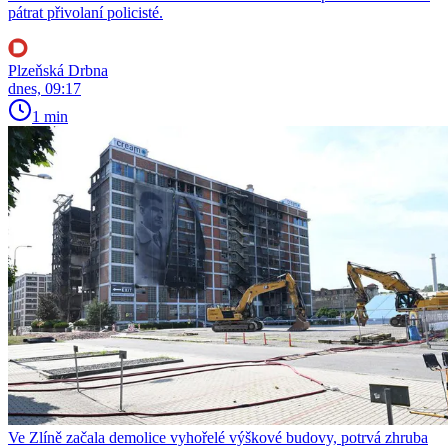
pátrat přivolaní policisté.
Plzeňská Drbna
dnes, 09:17
1 min
Ve Zlíně začala demolice vyhořelé výškové budovy, potrvá zhruba