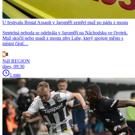
U festivalu Brutal Assault v Jaroměři zemřel muž po pádu z mostu
Smrtelná nehoda se odehrála v Jaroměři na Náchodsku ve čtvrtek.
Muž skočil nebo spadl z mostu přes Labe, který spojuje město s
místní částí…
Náš REGION
dnes, 09:30
1 min