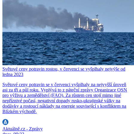
Světové ceny potravin rostou, v červenci se vyšplhaly nejvýše od
ledna 2023
Světové ceny potravin se v červenci vyšplhaly na nejvyšší úroveň
asi za tři a půl roku. Vyplývá to z páteční zprávy Organizace OSN
pro výživu a zemědělství (FAO). Za růstem cen stojí mimo jiné
nepříznivé počasí, negativní dopady rusko-ukrajinské války na
dodávky a rostoucí náklady na energie související s konfliktem na
Blízkém východě.
Aktuálně.cz - Zprávy