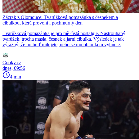
Zázrak z Olomouce: Tvarůžková pomazánka s česnekem a
cibulkou, která provoní i pochmurný den
Tvarůžková pomazánka je pro mě čistá nostalgie. Nastrouhaný
tvarůžek, trocha másla, česnek a jarní cibulka. Výsledek je tak
výrazný, že ho buď milujete, nebo se mu obloukem vyhnete.
Cooky.cz
dnes, 09:56
4 min