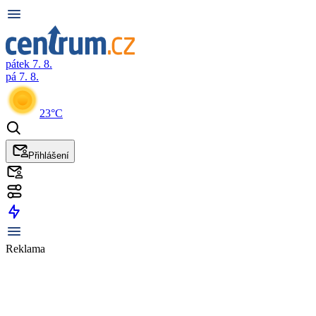
pátek 7. 8.
pá 7. 8.
23°C
Přihlášení
Reklama