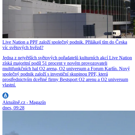
Live Nation a PPF založí společný podnik. Přilákají tím do Česka
víc světových hvězd?
Jedna z největších světových pořadatelů kulturních akcí Live Nation
získá majoritní podíl 51 procent v novém provozovateli
multifunkčních hal O2 arena, O2 universum a Forum Karlín. Nový
společný podnik založí s investiční skupinou PPF, která
prostřednictvím dceřiné firmy Bestsport O2 arenu a O2 universum
vlastní.
Aktuálně.cz - Magazín
dnes, 09:28