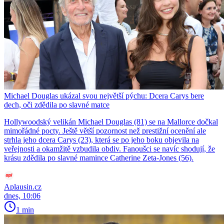
Michael Douglas ukázal svou největší pýchu: Dcera Carys bere
dech, oči zdědila po slavné matce
Hollywoodský velikán Michael Douglas (81) se na Mallorce dočkal
mimořádné pocty. Ještě větší pozornost než prestižní ocenění ale
strhla jeho dcera Carys (23), která se po jeho boku objevila na
veřejnosti a okamžitě vzbudila obdiv. Fanoušci se navíc shodují, že
krásu zdědila po slavné mamince Catherine Zeta-Jones (56).
Aplausin.cz
dnes, 10:06
1 min