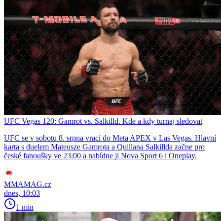
UFC Vegas 120: Gamrot vs. Salkilld. Kde a kdy turnaj sledovat
UFC se v sobotu 8. srpna vrací do Meta APEX v Las Vegas. Hlavní
karta s duelem Mateusze Gamrota a Quillana Salkillda začne pro
české fanoušky ve 23:00 a nabídne ji Nova Sport 6 i Oneplay.
MMAMAG.cz
dnes, 10:03
1 min