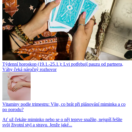
Týdenní horoskop (19.1.-25.1.): Lvi potřebují pauzu od partnera,
Váhy čeká náročný rozhovor
Vitaminy podle trimestru: Víte, co brát při plánování miminka a co
po porodu?
Ať už čekáte miminko nebo se o něj teprve snažíte, nejspíš řešíte
svůj životní styl a stravu. Jenže jaké...