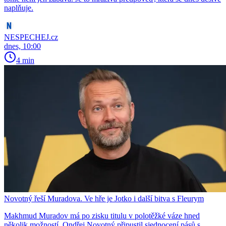
naplňuje.
NESPECHEJ.cz
dnes, 10:00
4 min
Novotný řeší Muradova. Ve hře je Jotko i další bitva s Fleurym
Makhmud Muradov má po zisku titulu v polotěžké váze hned
několik možností. Ondřej Novotný připustil sjednocení pásů s