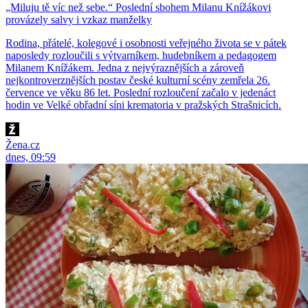
„Miluju tě víc než sebe.“ Poslední sbohem Milanu Knížákovi
provázely salvy i vzkaz manželky
Rodina, přátelé, kolegové i osobnosti veřejného života se v pátek
naposledy rozloučili s výtvarníkem, hudebníkem a pedagogem
Milanem Knížákem. Jedna z nejvýraznějších a zároveň
nejkontroverznějších postav české kulturní scény zemřela 26.
července ve věku 86 let. Poslední rozloučení začalo v jedenáct
hodin ve Velké obřadní síni krematoria v pražských Strašnicích.
Žena.cz
dnes, 09:59