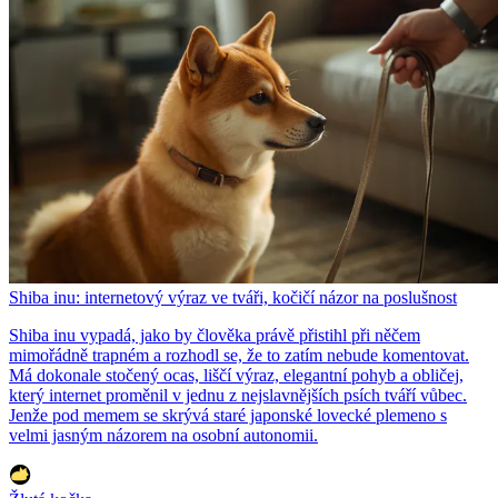
Shiba inu: internetový výraz ve tváři, kočičí názor na poslušnost
Shiba inu vypadá, jako by člověka právě přistihl při něčem
mimořádně trapném a rozhodl se, že to zatím nebude komentovat.
Má dokonale stočený ocas, liščí výraz, elegantní pohyb a obličej,
který internet proměnil v jednu z nejslavnějších psích tváří vůbec.
Jenže pod memem se skrývá staré japonské lovecké plemeno s
velmi jasným názorem na osobní autonomii.