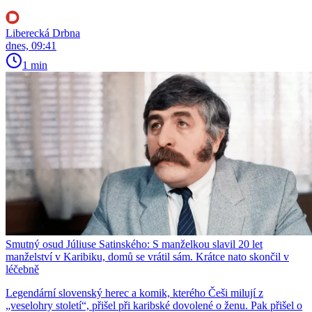
Liberecká Drbna
dnes, 09:41
1 min
Smutný osud Júliuse Satinského: S manželkou slavil 20 let
manželství v Karibiku, domů se vrátil sám. Krátce nato skončil v
léčebně
Legendární slovenský herec a komik, kterého Češi milují z
„veselohry století“, přišel při karibské dovolené o ženu. Pak přišel o