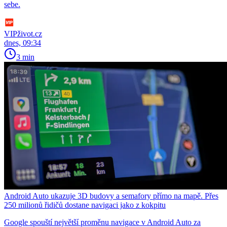
sebe.
VIPživot.cz
dnes, 09:34
3 min
Android Auto ukazuje 3D budovy a semafory přímo na mapě. Přes
250 milionů řidičů dostane navigaci jako z kokpitu
Google spouští největší proměnu navigace v Android Auto za