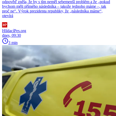
odpověď zněla, že by s tím neměl sebemenší problém a že „pokud
bychom měli přímého následníka – jakože jednoho máme –, tak
proč ne“. Výrok prezidenta republiky, že „následníka máme“,
otevírá
HlídacíPes.org
dnes, 09:30
3 min