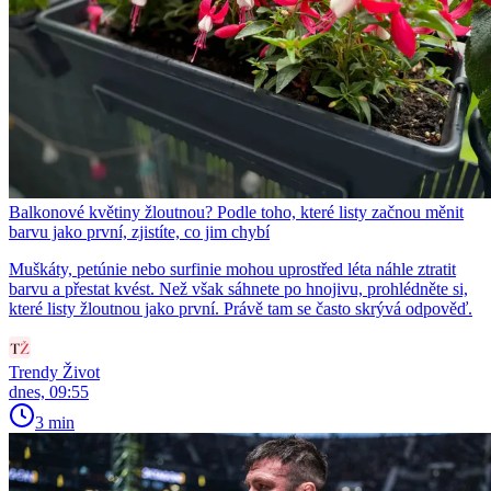
Balkonové květiny žloutnou? Podle toho, které listy začnou měnit
barvu jako první, zjistíte, co jim chybí
Muškáty, petúnie nebo surfinie mohou uprostřed léta náhle ztratit
barvu a přestat kvést. Než však sáhnete po hnojivu, prohlédněte si,
které listy žloutnou jako první. Právě tam se často skrývá odpověď.
Trendy Život
dnes, 09:55
3 min