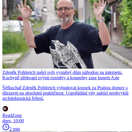
Zdeněk Pohlreich našel svůj vysněný dům náhodou na internetu.
Kuchyně překvapí svými rozměry a koupelny zase kusem Asie
Šéfkuchař Zdeněk Pohlreich vybudoval kousek za Prahou domov s
důrazem na absolutní praktičnost. Uspořádání vily nabízí neobvyklá
architektonická řešení.
ReadZone
dnes, 10:00
2 min