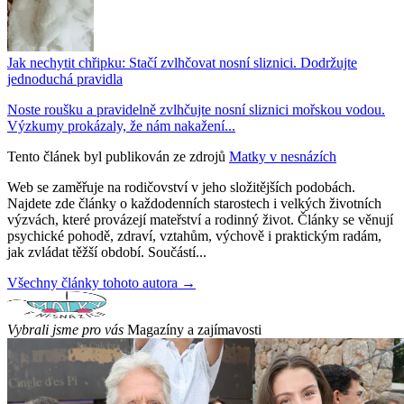
Jak nechytit chřipku: Stačí zvlhčovat nosní sliznici. Dodržujte
jednoduchá pravidla
Noste roušku a pravidelně zvlhčujte nosní sliznici mořskou vodou.
Výzkumy prokázaly, že nám nakažení...
Tento článek byl publikován ze zdrojů
Matky v nesnázích
Web se zaměřuje na rodičovství v jeho složitějších podobách.
Najdete zde články o každodenních starostech i velkých životních
výzvách, které provázejí mateřství a rodinný život. Články se věnují
psychické pohodě, zdraví, vztahům, výchově i praktickým radám,
jak zvládat těžší období. Součástí...
Všechny články tohoto autora →
Vybrali jsme pro vás
Magazíny a zajímavosti