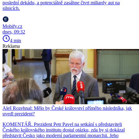
poslední dekádu, a potenciálně zasáhne čtvrt miliardy aut na
silnicích.
Mobify.cz
dnes, 09:32
4 min
Reklama
Aleš Rozehnal: Mělo by České království přímého následníka, jak
uvedl prezident?
KOMENTÁŘ. Prezident Petr Pavel na setkání s představiteli
Českého královského institutu dostal otázku, zda by si dokázal
představit Česko jako moderní parlamentní monarchii. Jeho