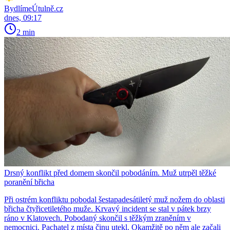
BydlímeÚtulně.cz
dnes, 09:17
2 min
Drsný konflikt před domem skončil pobodáním. Muž utrpěl těžké
poranění břicha
Při ostrém konfliktu pobodal šestapadesátiletý muž nožem do oblasti
břicha čtyřicetiletého muže. Krvavý incident se stal v pátek brzy
ráno v Klatovech. Pobodaný skončil s těžkým zraněním v
nemocnici. Pachatel z místa činu utekl. Okamžitě po něm ale začali