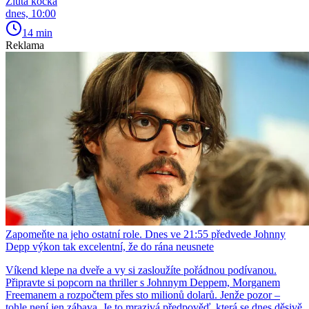
Žlutá kočka
dnes, 10:00
14 min
Reklama
Zapomeňte na jeho ostatní role. Dnes ve 21:55 předvede Johnny
Depp výkon tak excelentní, že do rána neusnete
Víkend klepe na dveře a vy si zasloužíte pořádnou podívanou.
Připravte si popcorn na thriller s Johnnym Deppem, Morganem
Freemanem a rozpočtem přes sto milionů dolarů. Jenže pozor –
tohle není jen zábava. Je to mrazivá předpověď, která se dnes děsivě