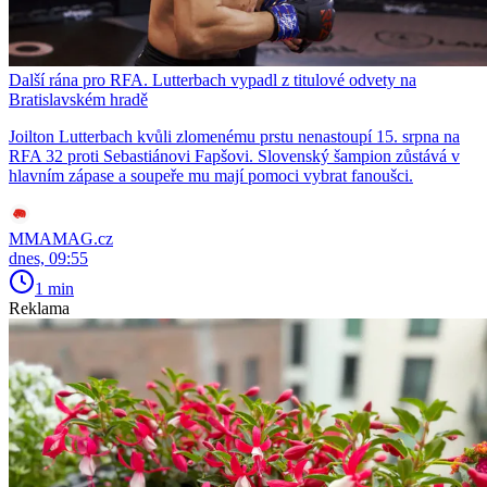
Další rána pro RFA. Lutterbach vypadl z titulové odvety na
Bratislavském hradě
Joilton Lutterbach kvůli zlomenému prstu nenastoupí 15. srpna na
RFA 32 proti Sebastiánovi Fapšovi. Slovenský šampion zůstává v
hlavním zápase a soupeře mu mají pomoci vybrat fanoušci.
MMAMAG.cz
dnes, 09:55
1 min
Reklama