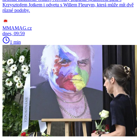
Krzysztofem Jotkem i odvetu s Willem Fleurym, která může mít dvě
různé podoby.
MMAMAG.cz
dnes, 09:59
1 min