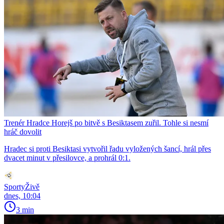
Trenér Hradce Horejš po bitvě s Besiktasem zuřil. Tohle si nesmí
hráč dovolit
Hradec si proti Besiktasi vytvořil řadu vyložených šancí, hrál přes
dvacet minut v přesilovce, a prohrál 0:1.
SportyŽivě
dnes, 10:04
3 min