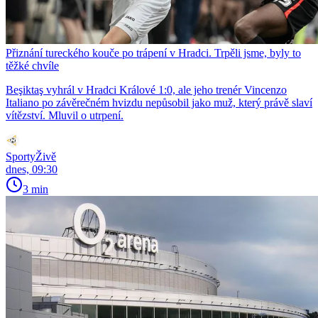
Přiznání tureckého kouče po trápení v Hradci. Trpěli jsme, byly to
těžké chvíle
Beşiktaş vyhrál v Hradci Králové 1:0, ale jeho trenér Vincenzo
Italiano po závěrečném hvizdu nepůsobil jako muž, který právě slaví
vítězství. Mluvil o utrpení.
SportyŽivě
dnes, 09:30
3 min