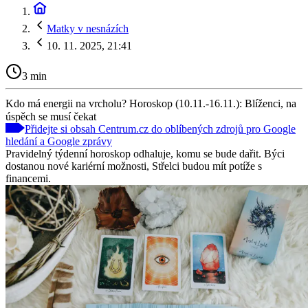
Matky v nesnázích
10. 11. 2025, 21:41
3 min
Kdo má energii na vrcholu? Horoskop (10.11.-16.11.): Blíženci, na
úspěch se musí čekat
Přidejte si obsah Centrum.cz do oblíbených zdrojů pro Google
hledání a Google zprávy
Pravidelný týdenní horoskop odhaluje, komu se bude dařit. Býci
dostanou nové kariérní možnosti, Střelci budou mít potíže s
financemi.