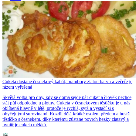
Cuketa dostane česnekový kabát, brambory zlatou barvu a večeře je
rázem vyřešená
Skvělá volba pro dny, kdy se doma sejde pár cuket a člověk nechce
stát půl odpoledne u plotny. Cuketa v česnekovém těstíčku je u nás
oblíbená hlavně v létě, protože je rychlá, sytá a vystačí si s
obyčejnými surovinami. Rozdíl dělá krátké osolení předem a hustší
těstíčko s česnekem, díky kterému zůstane povrch hezky zlatavý a
uvnitř je cuketa měkká.