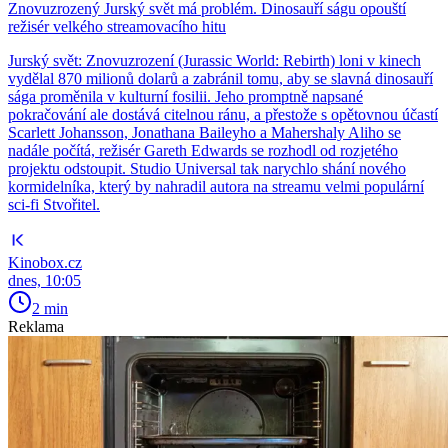
Znovuzrozený Jurský svět má problém. Dinosauří ságu opouští
režisér velkého streamovacího hitu
Jurský svět: Znovuzrození (Jurassic World: Rebirth) loni v kinech
vydělal 870 milionů dolarů a zabránil tomu, aby se slavná dinosauří
sága proměnila v kulturní fosilii. Jeho promptně napsané
pokračování ale dostává citelnou ránu, a přestože s opětovnou účastí
Scarlett Johansson, Jonathana Baileyho a Mahershaly Aliho se
nadále počítá, režisér Gareth Edwards se rozhodl od rozjetého
projektu odstoupit. Studio Universal tak narychlo shání nového
kormidelníka, který by nahradil autora na streamu velmi populární
sci-fi Stvořitel.
Kinobox.cz
dnes, 10:05
2 min
Reklama