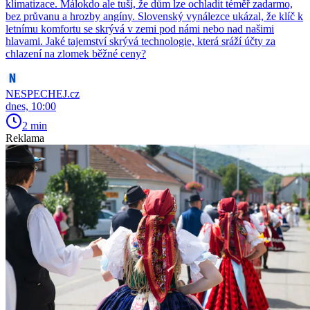
klimatizace. Málokdo ale tuší, že dům lze ochladit téměř zadarmo,
bez průvanu a hrozby angíny. Slovenský vynálezce ukázal, že klíč k
letnímu komfortu se skrývá v zemi pod námi nebo nad našimi
hlavami. Jaké tajemství skrývá technologie, která sráží účty za
chlazení na zlomek běžné ceny?
NESPECHEJ.cz
dnes, 10:00
2 min
Reklama