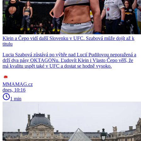
Klein a Čepo vidí další Slovenku v UFC. Szabová může dojít až k
titulu
Lucia Szabová zůstává po výhře nad Lucií Pudilovou neporažená a
drží dva pásy OKTAGONu. Ľudovít Klein i Vlasto Čepo věří, že
má kvalitu uspět také v UFC a dostat se hodně vysoko.
MMAMAG.cz
dnes, 10:16
1 min