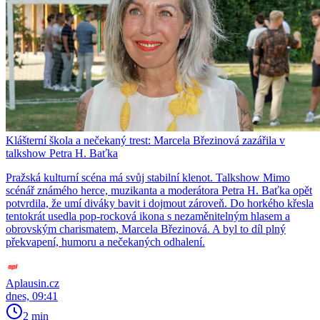
Klášterní škola a nečekaný trest: Marcela Březinová zazářila v
talkshow Petra H. Baťka
Pražská kulturní scéna má svůj stabilní klenot. Talkshow Mimo
scénář známého herce, muzikanta a moderátora Petra H. Baťka opět
potvrdila, že umí diváky bavit i dojmout zároveň. Do horkého křesla
tentokrát usedla pop-rocková ikona s nezaměnitelným hlasem a
obrovským charismatem, Marcela Březinová. A byl to díl plný
překvapení, humoru a nečekaných odhalení.
Aplausin.cz
dnes, 09:41
2 min