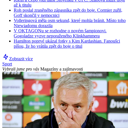
až k titulu
Roh poslal zraněného zápasníka zpět do boje. Cormier zuřil,
Goff skončil v nemocnici
Volleringová měla osm sekund, které mohla bránit. Místo toho
Niewiadomu dorazila
V OKTAGONu se rozhodne o novém šampionovi.
Gogoladze vyzve neporaženého Klinkhammera
Hamilton poprvé ukázal fotky s Kim Kardashian. Fanoušci
píšou, že ho vrátila zpět do boje o titul
Zobrazit více
Sport
Vybrali jsme pro vás
Magazíny a zajímavosti