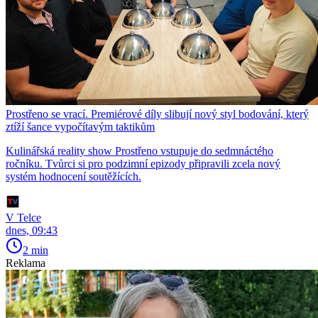
Prostřeno se vrací. Premiérové díly slibují nový styl bodování, který
ztíží šance vypočítavým taktikům
Kulinářská reality show Prostřeno vstupuje do sedmnáctého
ročníku. Tvůrci si pro podzimní epizody připravili zcela nový
systém hodnocení soutěžících.
V Telce
dnes, 09:43
2 min
Reklama