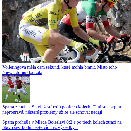
Volleringová měla osm sekund, které mohla bránit. Místo toho
Niewiadomu dorazila
Sparta ztrácí na Slavii šest bodů po třech kolech. Titul se v srpnu
neprohrává, některé problémy už se ale schovat nedají
Sparta prohrála v Mladé Boleslavi 0:2 a po třech kolech ztrácí na
Slavii šest bodů. Ještě víc než výsledky...