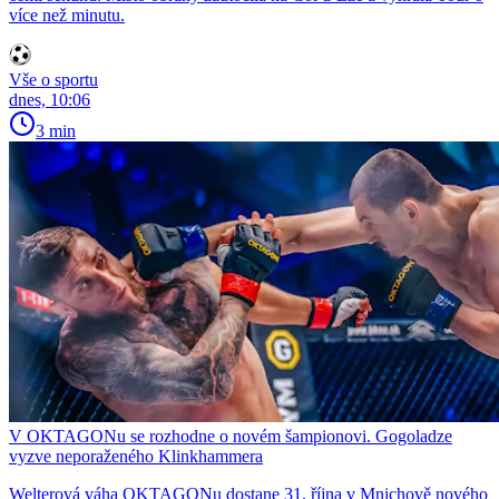
více než minutu.
Vše o sportu
dnes, 10:06
3 min
V OKTAGONu se rozhodne o novém šampionovi. Gogoladze
vyzve neporaženého Klinkhammera
Welterová váha OKTAGONu dostane 31. října v Mnichově nového