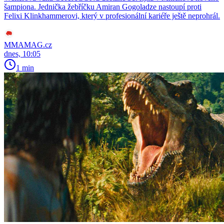
šampiona. Jednička žebříčku Amiran Gogoladze nastoupí proti
Felixi Klinkhammerovi, který v profesionální kariéře ještě neprohrál.
MMAMAG.cz
dnes, 10:05
1 min