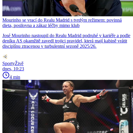
Mourinho se vrací do Realu Madrid s tvrdým režimem: povinná
dieta, posilovna a zákaz léčby mimo klub
José Mourinho nastoupil do Realu Madrid podruhé v kariéře a podle
deníku AS okamžitě zavedl trojici pravidel, která mají kabině vrátit
disciplínu ztracenou v turbulentní sezoně 2025/26.
SportyŽivě
dnes, 10:23
4 min