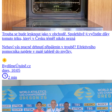
Trouba se bude lesknout jako v obchodě. Spolehlivě ji vyčistíte díky
tomuto triku, který v Česku téměř nikdo nezná
Nebaví vás pracné drhnutí připálenin v troubě? Efektivního
pomocníka najdete v malé tabletě do myčky.
BydlímeÚtulně.cz
dnes, 10:05
2 min