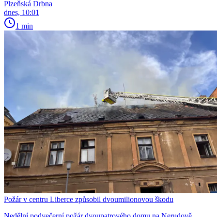
Plzeňská Drbna
dnes, 10:01
1 min
Požár v centru Liberce způsobil dvoumilionovou škodu
Nedělní podvečerní požár dvoupatrového domu na Nerudově