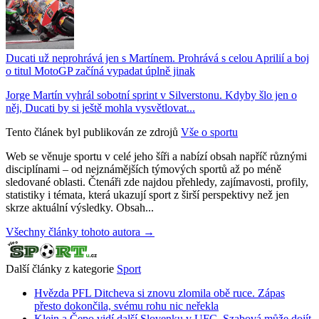
Ducati už neprohrává jen s Martínem. Prohrává s celou Aprilií a boj
o titul MotoGP začíná vypadat úplně jinak
Jorge Martín vyhrál sobotní sprint v Silverstonu. Kdyby šlo jen o
něj, Ducati by si ještě mohla vysvětlovat...
Tento článek byl publikován ze zdrojů
Vše o sportu
Web se věnuje sportu v celé jeho šíři a nabízí obsah napříč různými
disciplínami – od nejznámějších týmových sportů až po méně
sledované oblasti. Čtenáři zde najdou přehledy, zajímavosti, profily,
statistiky i témata, která ukazují sport z širší perspektivy než jen
skrze aktuální výsledky. Obsah...
Všechny články tohoto autora →
Další články z kategorie
Sport
Hvězda PFL Ditcheva si znovu zlomila obě ruce. Zápas
přesto dokončila, svému rohu nic neřekla
Klein a Čepo vidí další Slovenku v UFC. Szabová může dojít