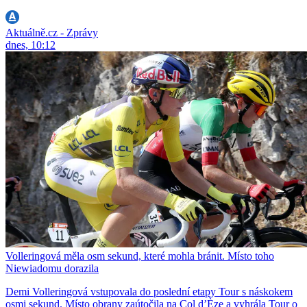
Aktuálně.cz - Zprávy
dnes, 10:12
Volleringová měla osm sekund, které mohla bránit. Místo toho
Niewiadomu dorazila
Demi Volleringová vstupovala do poslední etapy Tour s náskokem
osmi sekund. Místo obrany zaútočila na Col d’Èze a vyhrála Tour o