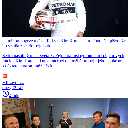
Hamilton poprvé ukázal fotky s Kim Kardashian. Fanoušci píšou, že
ho vrátila zpět do boje o titul
Sedminásobný mistr světa zveřejnil na Instagramu karusel párových
fotek s Kim Kardashian, a internet okamžitě propojil jeho soukromí
s návratem na stupně vítězů.
VIPživot.cz
dnes, 09:47
4 min