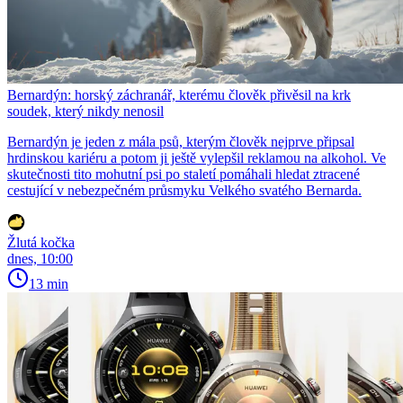
Bernardýn: horský záchranář, kterému člověk přivěsil na krk
soudek, který nikdy nenosil
Bernardýn je jeden z mála psů, kterým člověk nejprve připsal
hrdinskou kariéru a potom ji ještě vylepšil reklamou na alkohol. Ve
skutečnosti tito mohutní psi po staletí pomáhali hledat ztracené
cestující v nebezpečném průsmyku Velkého svatého Bernarda.
Žlutá kočka
dnes, 10:00
13 min