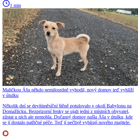
1 min
Maličkou Ášu někdo nemilosrdně vyhodil, nový domov teď vyhlíží
v útulku
Několik dní se devítiměsíční štěně potulovalo v okolí Babylonu na
Domažlicku. Bezprizorní fenky se ujali jedni z místních obyvatel,
zůstat u nich ale nemohla. Dočasný domov našla Áša v útulku, kde
se jí dostalo patřičné péče. Teď jí pečlivě vybírají nového majitele.