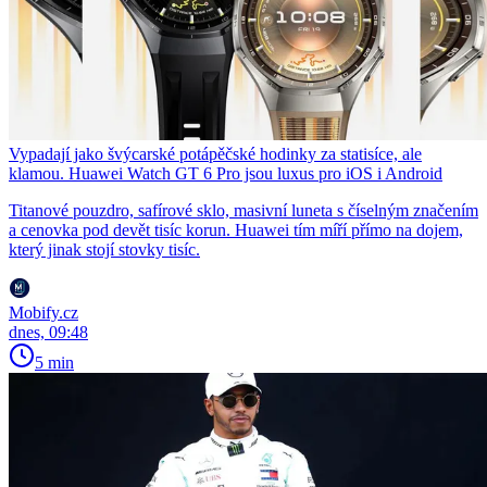
Vypadají jako švýcarské potápěčské hodinky za statisíce, ale
klamou. Huawei Watch GT 6 Pro jsou luxus pro iOS i Android
Titanové pouzdro, safírové sklo, masivní luneta s číselným značením
a cenovka pod devět tisíc korun. Huawei tím míří přímo na dojem,
který jinak stojí stovky tisíc.
Mobify.cz
dnes, 09:48
5 min