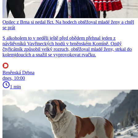
Opilec z Brna si nedal říct. Na hodech obtěžoval mladé ženy a chtěl
se prát
S alkoholem to v neděli ještě před obědem přehnal jeden z
návštěvníků Vavřineckých hodů v brněnském Komíně. Opilý
čtyřicátník způsobil velký rozruch, obtěžoval mladé ženy, strkal do
kolemjdoucích a snažil se vyprovokovat rvačku.
Brněnská Drbna
dnes, 10:00
1 min