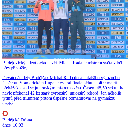
Budějovický talent ovládl svět. Michal Rada je mistrem světa v běhu
přes překážky
Devatenáctiletý Budějčák Michal Rada dosáhl dalšího výrazného
úspěchu. V americkém Eugene vyhrál finále běhu na 400 metrů
překážek a stal se juniorským mistrem světa. Časem 48,59 sekundy
navíc překonal 42 let starý evropský juniorský rekord. Jen několik
týdnů před triumfem přitom úspěšně odmaturoval na gymnáziu
Česká.
Budějcká Drbna
dnes, 10:03