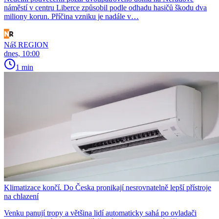
náměstí v centru Liberce způsobil podle odhadu hasičů škodu dva
miliony korun. Příčina vzniku je nadále v…
Náš REGION
dnes, 10:00
1 min
Klimatizace končí. Do Česka pronikají nesrovnatelně lepší přístroje
na chlazení
Venku panují tropy a většina lidí automaticky sahá po ovladači