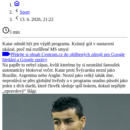
Sport
13. 6. 2026, 21:22
5 min
Katar odmítl být jen výplň programu. Krásný gól v nastavení
ukázal, proč má rozšířené MS smysl
Přidejte si obsah Centrum.cz do oblíbených zdrojů pro Google
hledání a Google zprávy
Na papíře to nebyl zápas, kvůli kterému by si neutrální fanoušek
automaticky blokoval večer. Katar proti Švýcarsku nezní jako
Brazílie, Argentina nebo Anglie. Nezní jako velký tahák dne,
neprodává se přes globální hvězdy a v programu snadno působí jako
jeden z těch duelů, které člověk sleduje spíš bokem, dokud nepřijde
„opravdový“ šlágr.