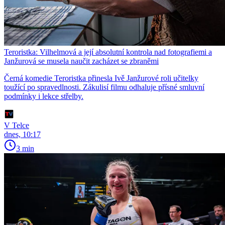
Teroristka: Vilhelmová a její absolutní kontrola nad fotografiemi a
Janžurová se musela naučit zacházet se zbraněmi
Černá komedie Teroristka přinesla Ivě Janžurové roli učitelky
toužící po spravedlnosti. Zákulisí filmu odhaluje přísné smluvní
podmínky i lekce střelby.
V Telce
dnes, 10:17
3 min