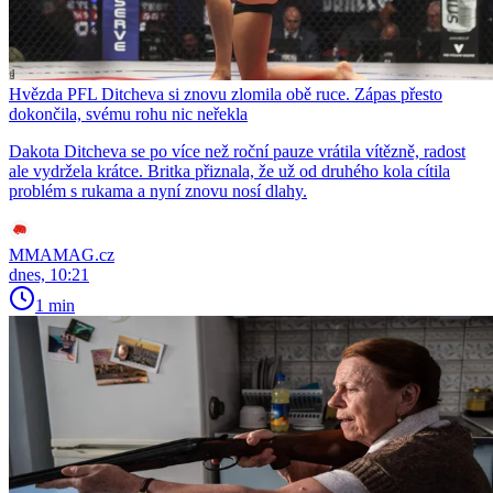
Hvězda PFL Ditcheva si znovu zlomila obě ruce. Zápas přesto
dokončila, svému rohu nic neřekla
Dakota Ditcheva se po více než roční pauze vrátila vítězně, radost
ale vydržela krátce. Britka přiznala, že už od druhého kola cítila
problém s rukama a nyní znovu nosí dlahy.
MMAMAG.cz
dnes, 10:21
1 min