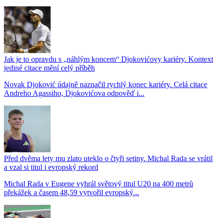
Jak je to opravdu s „náhlým koncem“ Djokovićovy kariéry. Kontext
jediné citace mění celý příběh
Novak Djoković údajně naznačil rychlý konec kariéry. Celá citace
Andreho Agassiho, Djokovićova odpověď i...
Před dvěma lety mu zlato uteklo o čtyři setiny. Michal Rada se vrátil
a vzal si titul i evropský rekord
Michal Rada v Eugene vyhrál světový titul U20 na 400 metrů
překážek a časem 48,59 vytvořil evropský...