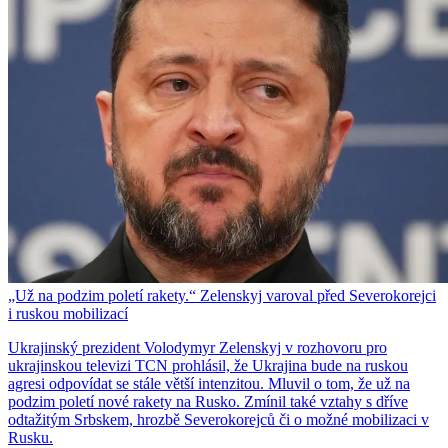
„Už na podzim poletí rakety.“ Zelenskyj varoval před Severokorejci
i ruskou mobilizací
Ukrajinský prezident Volodymyr Zelenskyj v rozhovoru pro
ukrajinskou televizi TCN prohlásil, že Ukrajina bude na ruskou
agresi odpovídat se stále větší intenzitou. Mluvil o tom, že už na
podzim poletí nové rakety na Rusko. Zmínil také vztahy s dříve
odtažitým Srbskem, hrozbě Severokorejců či o možné mobilizaci v
Rusku.