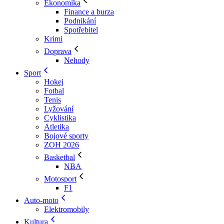
Ekonomika
Finance a burza
Podnikání
Spotřebitel
Krimi
Doprava
Nehody
Sport
Hokej
Fotbal
Tenis
Lyžování
Cyklistika
Atletika
Bojové sporty
ZOH 2026
Basketbal
NBA
Motosport
F1
Auto-moto
Elektromobily
Kultura