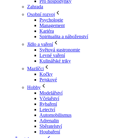
Pro hospodyňky
Zahrada
Osobní rozvoj
Psychologie
Management
Kariéra
Spiritualita a náboženství
Jídlo a vaření
Světová gastronomie
Levné vaření
Kulinářské triky
Mazlíčci
Kočky
Pejskové
Hobby
Modelářství
Včelařství
Rybaření
Letectví
Automobilismus
Adrenalin
Sběratelství
Houbaření