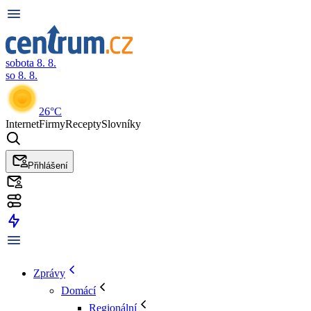
sobota 8. 8.
so 8. 8.
26°C
Internet
Firmy
Recepty
Slovníky
Přihlášení
Zprávy
Domácí
Regionální