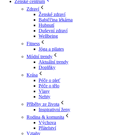
Ženské centrum
Zdraví
Ženské zdraví
Babiččina lékárna
Hubnutí
Duševní zdraví
Wellbeing
Fitness
Jóga a pilates
Módní trendy
Aktuální trendy
Doplňky
Krása
Péče o pleť
Péče o tělo
Vlasy
Nehty
Příběhy ze života
Inspirativní ženy
Rodina & komunita
Výchova
Přátelství
Vztahy