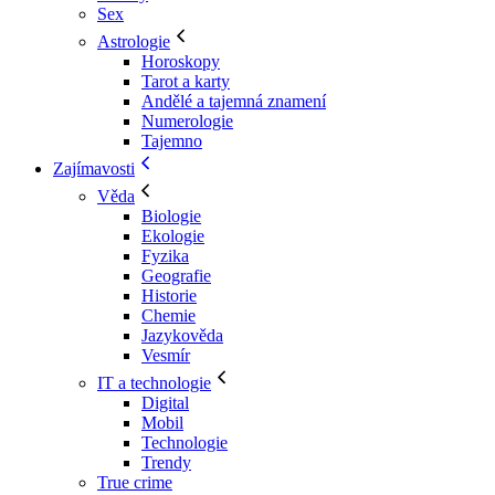
Sex
Astrologie
Horoskopy
Tarot a karty
Andělé a tajemná znamení
Numerologie
Tajemno
Zajímavosti
Věda
Biologie
Ekologie
Fyzika
Geografie
Historie
Chemie
Jazykověda
Vesmír
IT a technologie
Digital
Mobil
Technologie
Trendy
True crime