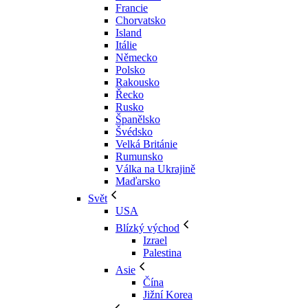
Francie
Chorvatsko
Island
Itálie
Německo
Polsko
Rakousko
Řecko
Rusko
Španělsko
Švédsko
Velká Británie
Rumunsko
Válka na Ukrajině
Maďarsko
Svět
USA
Blízký východ
Izrael
Palestina
Asie
Čína
Jižní Korea