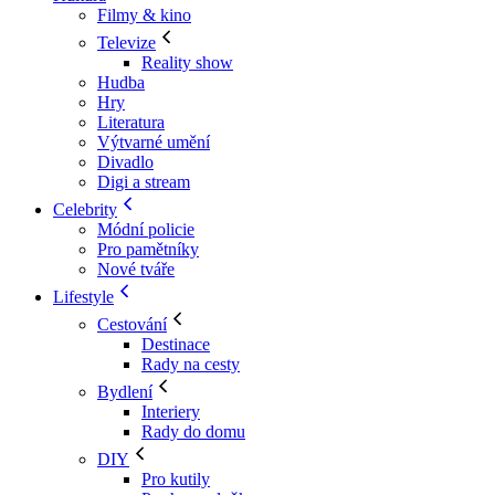
Filmy & kino
Televize
Reality show
Hudba
Hry
Literatura
Výtvarné umění
Divadlo
Digi a stream
Celebrity
Módní policie
Pro pamětníky
Nové tváře
Lifestyle
Cestování
Destinace
Rady na cesty
Bydlení
Interiery
Rady do domu
DIY
Pro kutily