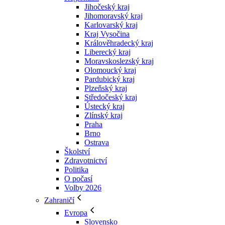
Jihočeský kraj
Jihomoravský kraj
Karlovarský kraj
Kraj Vysočina
Králověhradecký kraj
Liberecký kraj
Moravskoslezský kraj
Olomoucký kraj
Pardubický kraj
Plzeňský kraj
Středočeský kraj
Ústecký kraj
Zlínský kraj
Praha
Brno
Ostrava
Školství
Zdravotnictví
Politika
O počasí
Volby 2026
Zahraničí
Evropa
Slovensko