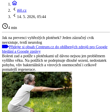
i60.cz
14. 5. 2026, 05:44
4 min
Jak na prevenci vyhřezlých plotének? Jeden zázračný cvik
neexistuje, tvrdí neurolog
Přidejte si obsah Centrum.cz do oblíbených zdrojů pro Google
hledání a Google zprávy
Bolesti zad a potíže s ploténkami už dávno nejsou jen problémem
vyššího věku. Na potížích se podepisuje dlouhé sezení, nedostatek
pohybu, vliv bakteriálních a virových onemocnění i celkově
pomalejší regenerace.