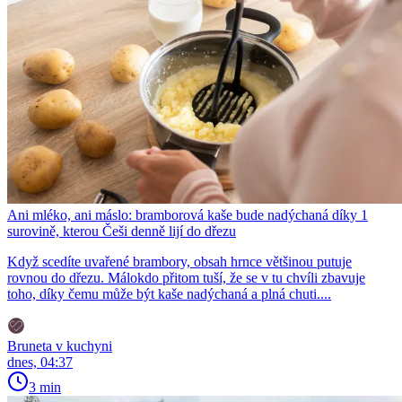
Ani mléko, ani máslo: bramborová kaše bude nadýchaná díky 1
surovině, kterou Češi denně lijí do dřezu
Když scedíte uvařené brambory, obsah hrnce většinou putuje
rovnou do dřezu. Málokdo přitom tuší, že se v tu chvíli zbavuje
toho, díky čemu může být kaše nadýchaná a plná chuti....
Bruneta v kuchyni
dnes, 04:37
3 min