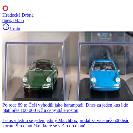
Hradecká Drbna
dnes, 04:55
1 min
Po roce 89 to Češi vyhodili jako harampádí. Dnes za jeden kus lidé
platí přes 100 000 Kč a ceny stále rostou
Letos v lednu se jeden jediný Matchbox prodal za více než 600 tisíc
korun. Šlo o autíčko, které se vešlo do dlaně.