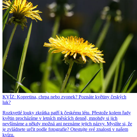
KVÍZ: Kopretina, chrpa nebo zvonek? Poznáte květiny českých
luk?
Rozkvetlé louky zkrátka patří k českému létu. Přestože kolem řady
květin procházíme v letních měsících denně, mnohdy si jich
nevšímáme a někdy možná ani neznáme jejich názvy. Myslíte si, že
je zvládnete určit podle fotografie? Otestujte své znalosti v našem
kvízu.