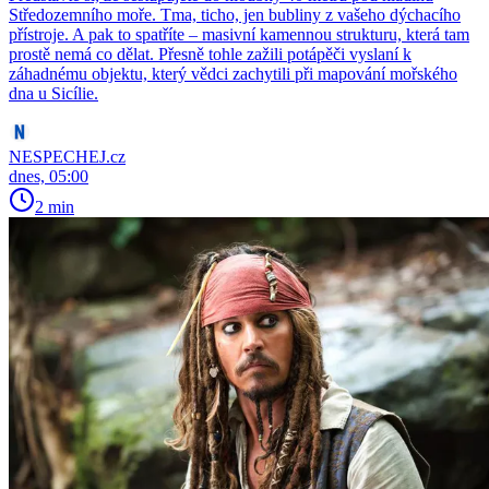
Středozemního moře. Tma, ticho, jen bubliny z vašeho dýchacího
přístroje. A pak to spatříte – masivní kamennou strukturu, která tam
prostě nemá co dělat. Přesně tohle zažili potápěči vyslaní k
záhadnému objektu, který vědci zachytili při mapování mořského
dna u Sicílie.
NESPECHEJ.cz
dnes, 05:00
2 min