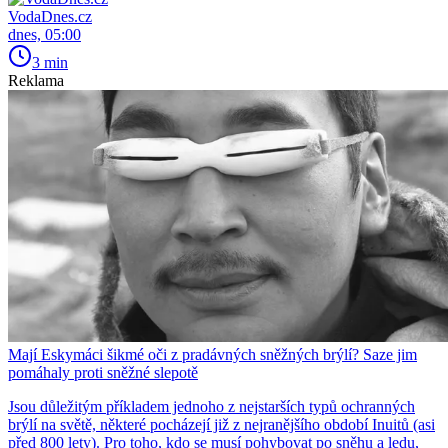
VodaDnes.cz
dnes, 05:00
3 min
Reklama
Mají Eskymáci šikmé oči z pradávných sněžných brýlí? Saze jim
pomáhaly proti sněžné slepotě
Jsou důležitým příkladem jednoho z nejstarších typů ochranných
brýlí na světě, některé pocházejí již z nejranějšího období Inuitů (asi
před 800 lety). Pro toho, kdo se musí pohybovat po sněhu a ledu,