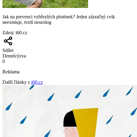
Jak na prevenci vyhřezlých plotének? Jeden zázračný cvik
neexistuje, tvrdí neurolog
Zdroj
:
i60.cz
Sdílet
Denní
výzva
0
Reklama
Další články z
i60.cz