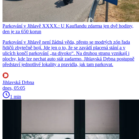
Parkování v Jihlavě XXXX.: U Kauflandu zdarma jen dvě hodiny,
den je za 650 korun
Parkování v Jihlavě není žádná věda, přesto se modrých zón řada
řidičů zbytečně bojí. Jde jen o to, že se zavádí placená stání a v
ulicích končí parkování „na divoko“. Na druhou stranu vznikají i
plochy, kde lze nechat auto stát zadarmo. Jihlavská Drbna postupně
představí jednotlivé lokality a pravidla, jak tam parkovat.
Jihlavská Drbna
dnes, 05:05
1 min