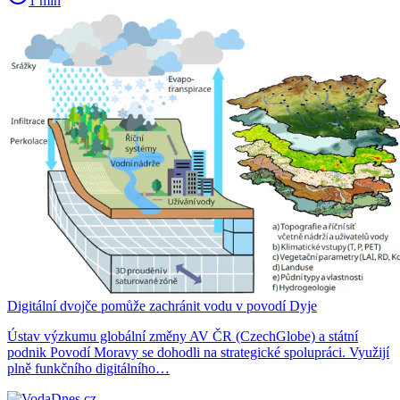
1 min
Digitální dvojče pomůže zachránit vodu v povodí Dyje
Ústav výzkumu globální změny AV ČR (CzechGlobe) a státní
podnik Povodí Moravy se dohodli na strategické spolupráci. Využijí
plně funkčního digitálního…