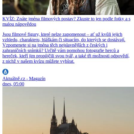
KVÍZ: Znáte jména filmových postav? Zkuste to jen podle fotky a s
malou nápovědou
Jsou filmové figury, které nelze zapomenout – ať už kvůli jejich
vzhledu, charakteru, hláškám či situacím, do kterých se dostávají.
Vzpomenete si na jména těch nejslavnějších z českých i
zahraničních snímků? Určitě vám pomohou fotografie herců a
hereček, kteří jim propůjčili svou tvář, a také tři možnosti odpovědí,
z nichž v našem kvízu můžete vybírat.
Aktuálně.cz - Magazín
dnes, 05:00