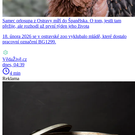
Samec orlosupa z Ostravy míří do Španělska. O tom, jestli tam
přežije, ale rozhodl už první týden jeho života
18. února 2026 se v ostravské zoo vyklubalo mládě, které dostalo
pracovní označení BG1299.
VědaŽivě.cz
dnes, 04:39
4 min
Reklama