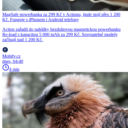
MagSafe powerbanka za 299 Kč v Actionu, jinde stojí přes 1 200
Kč. Funguje s iPhonem i Android telefony
Action zařadil do nabídky bezdrátovou magnetickou powerbanku
Re-load s kapacitou 5 000 mAh za 299 Kč. Srovnatelné modely
začínají nad 1 200 Kč.
Mobify.cz
dnes, 04:40
4 min