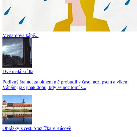
Medardova kápě...
Dvě malá křídla
Podivný šramot za oknem mě probudil v čase mezi psem a vlkem.
Váhám, jak jinak dobu, kdy se noc lomí s...
Obrázky z cest: Sraz íčka v Kácově