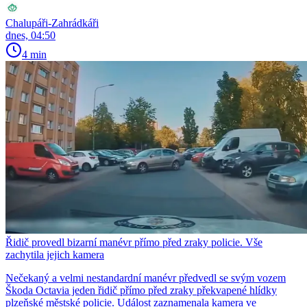
Chalupáři-Zahrádkáři
dnes, 04:50
4 min
Řidič provedl bizarní manévr přímo před zraky policie. Vše
zachytila jejich kamera
Nečekaný a velmi nestandardní manévr předvedl se svým vozem
Škoda Octavia jeden řidič přímo před zraky překvapené hlídky
plzeňské městské policie. Událost zaznamenala kamera ve