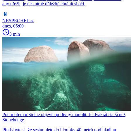
aby přežil, je nesmírně důležité chránit si oči.
NESPECHEJ.cz
dnes, 05:00
3 min
Pod mořem u Sicílie objevili podivný monolit. Je dvakrát starší než
Stonehenge
Představte si, že sestupujete do hloubky 40 metrů pod hladinu