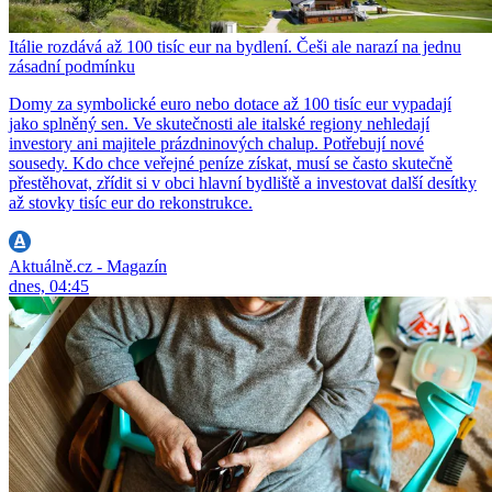
Itálie rozdává až 100 tisíc eur na bydlení. Češi ale narazí na jednu
zásadní podmínku
Domy za symbolické euro nebo dotace až 100 tisíc eur vypadají
jako splněný sen. Ve skutečnosti ale italské regiony nehledají
investory ani majitele prázdninových chalup. Potřebují nové
sousedy. Kdo chce veřejné peníze získat, musí se často skutečně
přestěhovat, zřídit si v obci hlavní bydliště a investovat další desítky
až stovky tisíc eur do rekonstrukce.
Aktuálně.cz - Magazín
dnes, 04:45