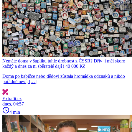
Nemáte doma v šuplíku tuhle drobnost z ČSSR? Dřív ji měl skoro
každý a dnes za ni sběratelé dají i 40 000 Kč
Doma po babičce nebo dědovi zůstala hromádka odznaků a nikdo
pořádně neví, […]
Extrafit.cz
dnes, 04:57
4 min