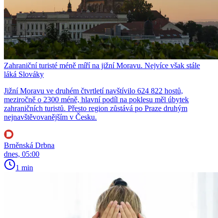
Zahraniční turisté méně míří na jižní Moravu. Nejvíce však stále
láká Slováky
Jižní Moravu ve druhém čtvrtletí navštívilo 624 822 hostů,
meziročně o 2300 méně, hlavní podíl na poklesu měl úbytek
zahraničních turistů. Přesto region zůstává po Praze druhým
nejnavštěvovanějším v Česku.
Brněnská Drbna
dnes, 05:00
1 min