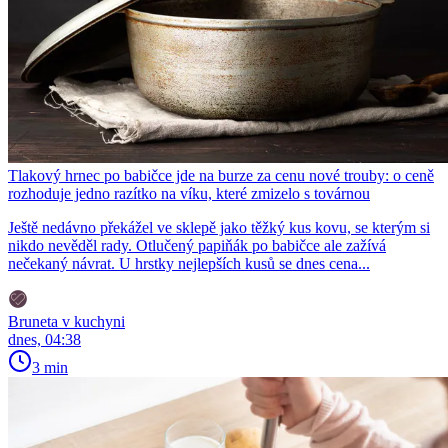
Tlakový hrnec po babičce jde na burze za cenu nové trouby: o ceně
rozhoduje jedno razítko na víku, které zmizelo s továrnou
Ještě nedávno překážel ve sklepě jako těžký kus kovu, se kterým si
nikdo nevěděl rady. Otlučený papiňák po babičce ale zažívá
nečekaný návrat. U hrstky nejlepších kusů se dnes cena...
Bruneta v kuchyni
dnes, 04:38
3 min