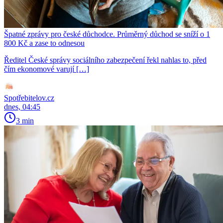
Špatné zprávy pro české důchodce. Průměrný důchod se sníží o 1
800 Kč a zase to odnesou
Ředitel České správy sociálního zabezpečení řekl nahlas to, před
čím ekonomové varují […]
Spotřebitelov.cz
dnes, 04:45
3 min