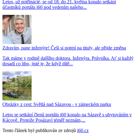
Letos, už potřinácté, se od 18. do 21. května konalo setkání
účastníků portálu i60 pod vedením našeho...
Zdravím, pane inženýre! Češi si potrpí na tituly, ale přijde změna
Tak máme v rodině dalšího doktora. Inženýra. Právníka. Ať si každý
dosadí co libo, jisté je, že když dítě...
Obrázky z cest: Světlá nad Sázavou - v zámeckém parku
Letos se setkání členů portálu i60 konalo na Sázavě s ubytováním v
Kácově. Protože Posázaví téměř neznám,...
Tento článek byl publikován ze zdrojů
i60.cz