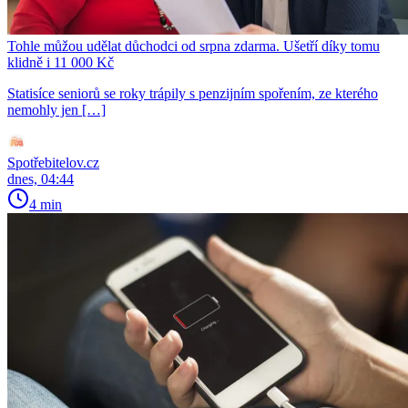
Tohle můžou udělat důchodci od srpna zdarma. Ušetří díky tomu
klidně i 11 000 Kč
Statisíce seniorů se roky trápily s penzijním spořením, ze kterého
nemohly jen […]
Spotřebitelov.cz
dnes, 04:44
4 min