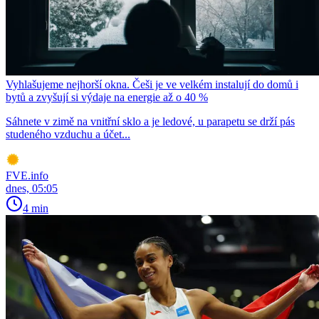
Vyhlašujeme nejhorší okna. Češi je ve velkém instalují do domů i
bytů a zvyšují si výdaje na energie až o 40 %
Sáhnete v zimě na vnitřní sklo a je ledové, u parapetu se drží pás
studeného vzduchu a účet...
FVE.info
dnes, 05:05
4 min