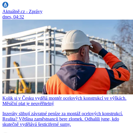
Aktuálně.cz - Zprávy
dnes, 04:32
Kolik si v Česku vydělá montér ocelových konstrukcí ve výškách.
Měsíční plat je neuvěřitelný
Inzeráty slibují závratné peníze za montáž ocelových konstrukcí.
Realita? Většina zaměstnanců bere zlomek. Odhalili jsme, kdo
skutečně vydělává šesticiferné sumy.