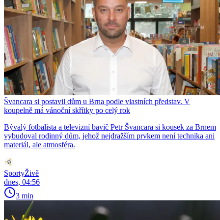
Švancara si postavil dům u Brna podle vlastních představ. V
koupelně má vánoční skřítky po celý rok
Bývalý fotbalista a televizní bavič Petr Švancara si kousek za Brnem
vybudoval rodinný dům, jehož nejdražším prvkem není technika ani
materiál, ale atmosféra.
SportyŽivě
dnes, 04:56
3 min