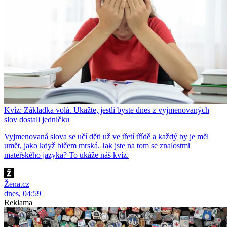
Kvíz: Základka volá. Ukažte, jestli byste dnes z vyjmenovaných
slov dostali jedničku
Vyjmenovaná slova se učí děti už ve třetí třídě a každý by je měl
umět, jako když bičem mrská. Jak jste na tom se znalostmi
mateřského jazyka? To ukáže náš kvíz.
Žena.cz
dnes, 04:59
Reklama