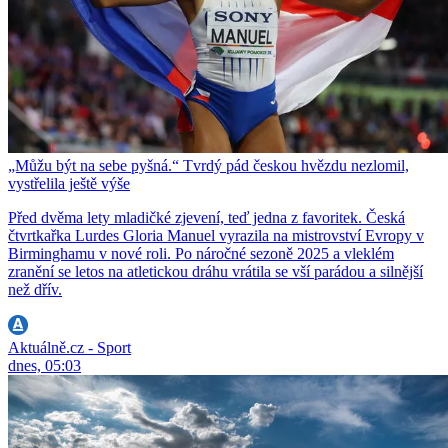
„Můžu být na sebe pyšná.“ Tvrdý pád českou hvězdu nezlomil,
vystřelila ještě výše
Před dvěma lety mladičké zjevení, teď jedna z favoritek. Česká
čtvrtkařka Lurdes Gloria Manuel vyrazila na mistrovství Evropy v
Birminghamu v nové roli. Po náročné sezoně 2025 a vleklém
zranění se letos na atletickou dráhu vrátila se vší parádou a silnější
než dřív.
Aktuálně.cz - Sport
dnes, 05:03