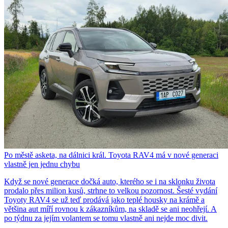
Po městě asketa, na dálnici král. Toyota RAV4 má v nové generaci
vlastně jen jednu chybu
Když se nové generace dočká auto, kterého se i na sklonku života
prodalo přes milion kusů, strhne to velkou pozornost. Šesté vydání
Toyoty RAV4 se už teď prodává jako teplé housky na krámě a
většina aut míří rovnou k zákazníkům, na skladě se ani neohřejí. A
po týdnu za jejím volantem se tomu vlastně ani nejde moc divit.