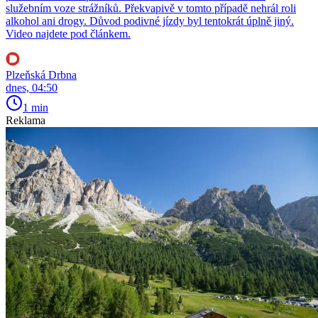
služebním voze strážníků. Překvapivě v tomto případě nehrál roli
alkohol ani drogy. Důvod podivné jízdy byl tentokrát úplně jiný.
Video najdete pod článkem.
Plzeňská Drbna
dnes, 04:50
1 min
Reklama