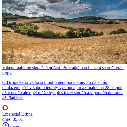
Víkend nabídne slunečné počasí. Po krátkém ochlazení se opět vrátí
tropy
Od tropického vedra si dlouho neodpočineme. Po pátečním
ochlazení ještě v sobotu teploty vystoupají maximálně na 28 stupňů,
už v neděli ale opět může být přes třicet stupňů a v pondělí dokonce
až třiatřicet.
Liberecká Drbna
dnes, 05:01