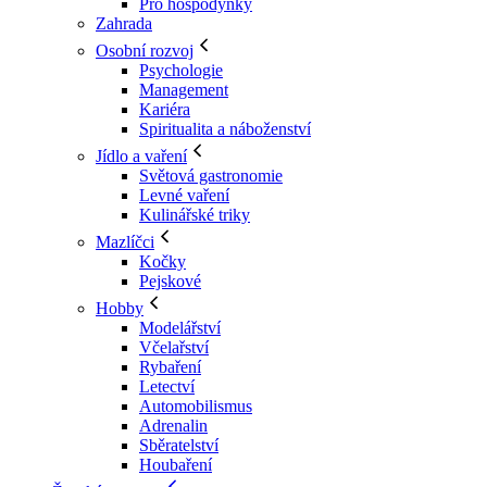
Pro hospodyňky
Zahrada
Osobní rozvoj
Psychologie
Management
Kariéra
Spiritualita a náboženství
Jídlo a vaření
Světová gastronomie
Levné vaření
Kulinářské triky
Mazlíčci
Kočky
Pejskové
Hobby
Modelářství
Včelařství
Rybaření
Letectví
Automobilismus
Adrenalin
Sběratelství
Houbaření