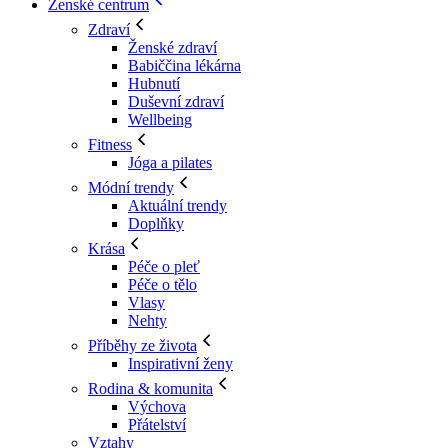
Ženské centrum
Zdraví
Ženské zdraví
Babiččina lékárna
Hubnutí
Duševní zdraví
Wellbeing
Fitness
Jóga a pilates
Módní trendy
Aktuální trendy
Doplňky
Krása
Péče o pleť
Péče o tělo
Vlasy
Nehty
Příběhy ze života
Inspirativní ženy
Rodina & komunita
Výchova
Přátelství
Vztahy