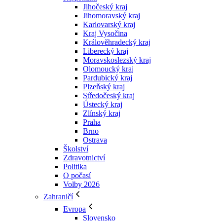
Jihočeský kraj
Jihomoravský kraj
Karlovarský kraj
Kraj Vysočina
Králověhradecký kraj
Liberecký kraj
Moravskoslezský kraj
Olomoucký kraj
Pardubický kraj
Plzeňský kraj
Středočeský kraj
Ústecký kraj
Zlínský kraj
Praha
Brno
Ostrava
Školství
Zdravotnictví
Politika
O počasí
Volby 2026
Zahraničí
Evropa
Slovensko