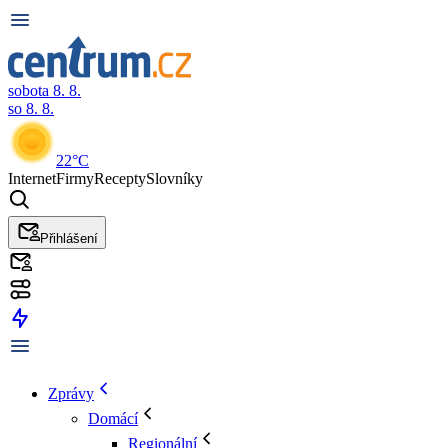
sobota 8. 8.
so 8. 8.
22°C
Internet
Firmy
Recepty
Slovníky
Přihlášení
Zprávy
Domácí
Regionální