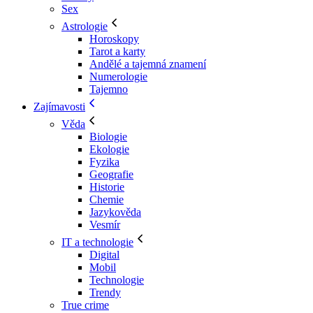
Sex
Astrologie
Horoskopy
Tarot a karty
Andělé a tajemná znamení
Numerologie
Tajemno
Zajímavosti
Věda
Biologie
Ekologie
Fyzika
Geografie
Historie
Chemie
Jazykověda
Vesmír
IT a technologie
Digital
Mobil
Technologie
Trendy
True crime