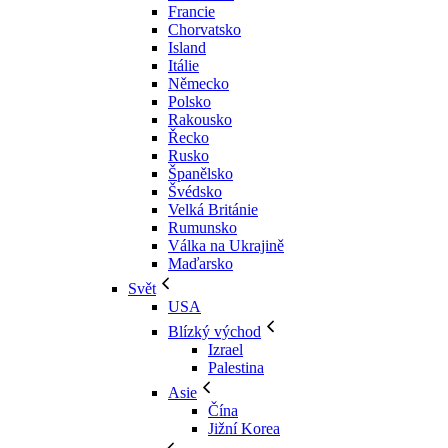
Francie
Chorvatsko
Island
Itálie
Německo
Polsko
Rakousko
Řecko
Rusko
Španělsko
Švédsko
Velká Británie
Rumunsko
Válka na Ukrajině
Maďarsko
Svět
USA
Blízký východ
Izrael
Palestina
Asie
Čína
Jižní Korea