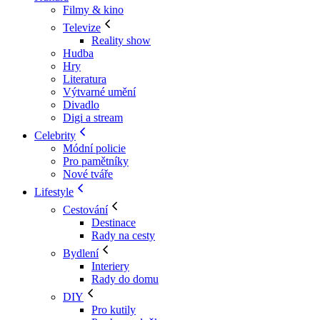
Filmy & kino
Televize
Reality show
Hudba
Hry
Literatura
Výtvarné umění
Divadlo
Digi a stream
Celebrity
Módní policie
Pro pamětníky
Nové tváře
Lifestyle
Cestování
Destinace
Rady na cesty
Bydlení
Interiery
Rady do domu
DIY
Pro kutily