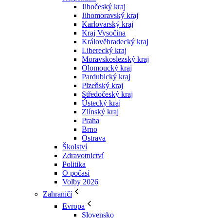
Jihočeský kraj
Jihomoravský kraj
Karlovarský kraj
Kraj Vysočina
Králověhradecký kraj
Liberecký kraj
Moravskoslezský kraj
Olomoucký kraj
Pardubický kraj
Plzeňský kraj
Středočeský kraj
Ústecký kraj
Zlínský kraj
Praha
Brno
Ostrava
Školství
Zdravotnictví
Politika
O počasí
Volby 2026
Zahraničí
Evropa
Slovensko