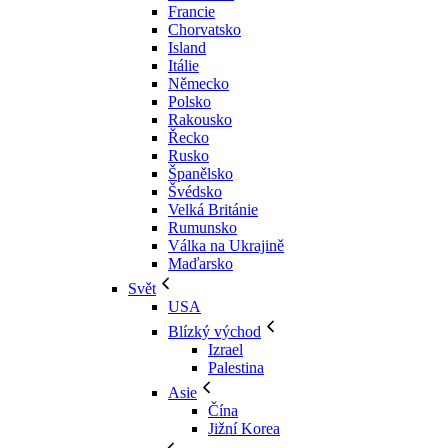
Francie
Chorvatsko
Island
Itálie
Německo
Polsko
Rakousko
Řecko
Rusko
Španělsko
Švédsko
Velká Británie
Rumunsko
Válka na Ukrajině
Maďarsko
Svět
USA
Blízký východ
Izrael
Palestina
Asie
Čína
Jižní Korea