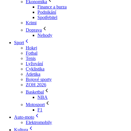
Ekonomika
Finance a burza
Podnikání
Spotřebitel
Krimi
Doprava
Nehody
Sport
Hokej
Fotbal
Tenis
Lyžování
Cyklistika
Atletika
Bojové sporty
ZOH 2026
Basketbal
NBA
Motosport
F1
Auto-moto
Elektromobily
Kultura