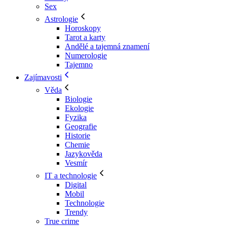
Sex
Astrologie
Horoskopy
Tarot a karty
Andělé a tajemná znamení
Numerologie
Tajemno
Zajímavosti
Věda
Biologie
Ekologie
Fyzika
Geografie
Historie
Chemie
Jazykověda
Vesmír
IT a technologie
Digital
Mobil
Technologie
Trendy
True crime