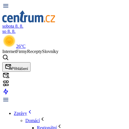
sobota 8. 8.
so 8. 8.
26°C
Internet
Firmy
Recepty
Slovníky
Přihlášení
Zprávy
Domácí
Regionální