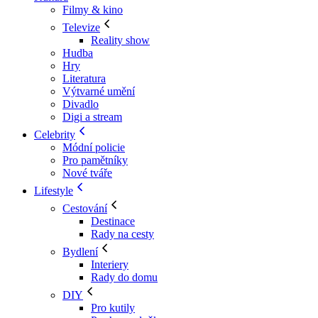
Filmy & kino
Televize
Reality show
Hudba
Hry
Literatura
Výtvarné umění
Divadlo
Digi a stream
Celebrity
Módní policie
Pro pamětníky
Nové tváře
Lifestyle
Cestování
Destinace
Rady na cesty
Bydlení
Interiery
Rady do domu
DIY
Pro kutily