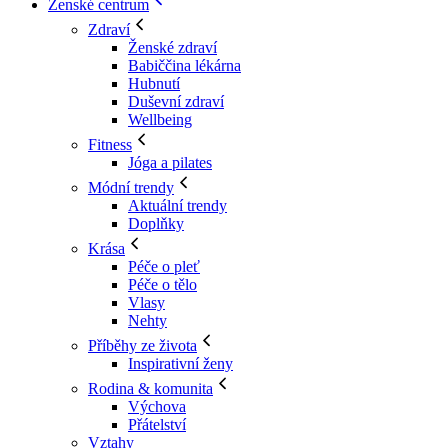
Ženské centrum
Zdraví
Ženské zdraví
Babiččina lékárna
Hubnutí
Duševní zdraví
Wellbeing
Fitness
Jóga a pilates
Módní trendy
Aktuální trendy
Doplňky
Krása
Péče o pleť
Péče o tělo
Vlasy
Nehty
Příběhy ze života
Inspirativní ženy
Rodina & komunita
Výchova
Přátelství
Vztahy