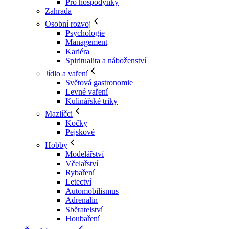
Pro hospodyňky
Zahrada
Osobní rozvoj
Psychologie
Management
Kariéra
Spiritualita a náboženství
Jídlo a vaření
Světová gastronomie
Levné vaření
Kulinářské triky
Mazlíčci
Kočky
Pejskové
Hobby
Modelářství
Včelařství
Rybaření
Letectví
Automobilismus
Adrenalin
Sběratelství
Houbaření