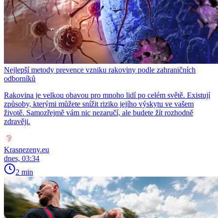
Nejlepší metody prevence vzniku rakoviny podle zahraničních
odborníků
Rakovina je velkou obavou pro mnoho lidí po celém světě. Existují
způsoby, kterými můžete snížit riziko jejího výskytu ve vašem
životě. Samozřejmě vám nic nezaručí, ale budete žít rozhodně
zdravěji.
Krasnezeny.eu
dnes, 03:34
2 min