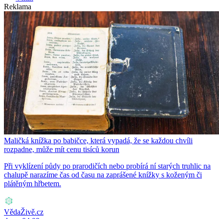
Reklama
Maličká knížka po babičce, která vypadá, že se každou chvíli
rozpadne, může mít cenu tisíců korun
Při vyklízení půdy po prarodičích nebo probírá ní starých truhlic na
chalupě narazíme čas od času na zaprášené knížky s koženým či
plátěným hřbetem.
VědaŽivě.cz