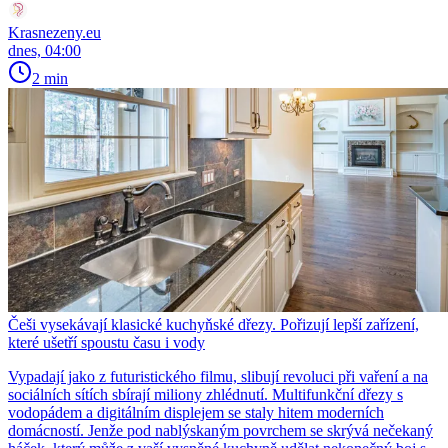
Krasnezeny.eu
dnes, 04:00
2 min
Češi vysekávají klasické kuchyňské dřezy. Pořizují lepší zařízení,
které ušetří spoustu času i vody
Vypadají jako z futuristického filmu, slibují revoluci při vaření a na
sociálních sítích sbírají miliony zhlédnutí. Multifunkční dřezy s
vodopádem a digitálním displejem se staly hitem moderních
domácností. Jenže pod nablýskaným povrchem se skrývá nečekaný