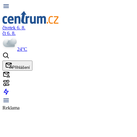
čtvrtek 6. 8.
čt 6. 8.
24°C
Přihlášení
Reklama