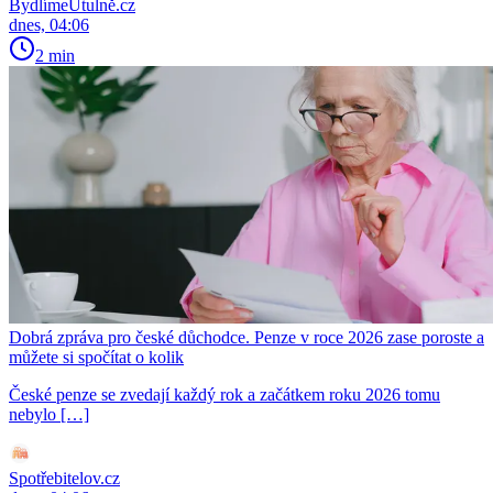
BydlímeÚtulně.cz
dnes, 04:06
2 min
Dobrá zpráva pro české důchodce. Penze v roce 2026 zase poroste a
můžete si spočítat o kolik
České penze se zvedají každý rok a začátkem roku 2026 tomu
nebylo […]
Spotřebitelov.cz