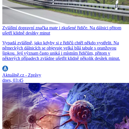
Zvláštní dopravní značka mate i zkušené řidiče. Na dálnici přitom
ušetří klidně desítky minut
Vypadá zvláštně, jako kdyby si z řidičů chtěl někdo vystřelit. Na
německých dálnicích se objevuje velká bílá tabule s oranžovou
šipkou. Její význam často uniká i místním řidičům, přitom v
některých případech zvládne ušetřit klidně několik desítek minut.
Aktuálně.cz - Zprávy
dnes, 03:45