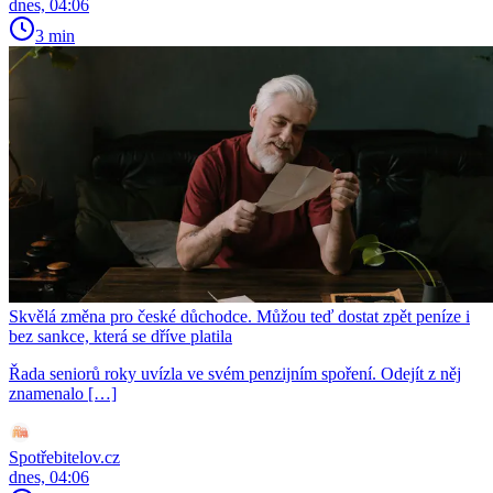
dnes, 04:06
3 min
Skvělá změna pro české důchodce. Můžou teď dostat zpět peníze i
bez sankce, která se dříve platila
Řada seniorů roky uvízla ve svém penzijním spoření. Odejít z něj
znamenalo […]
Spotřebitelov.cz
dnes, 04:06