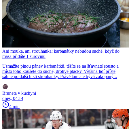
Ani mouka, ani strouhanka: karbanátky nebudou suché, když do
masa přidáte 1 surovinu
Usmažíte plnou pánev karbanátků, těšíte se na šťavnaté sousto a
místo toho koušete do suché, drolivé placky. Většina lidí příště
sáhne po další hrsti strouhanky. Právě tam ale bývá zakopaný...
Bruneta v kuchyni
dnes, 04:14
4 min