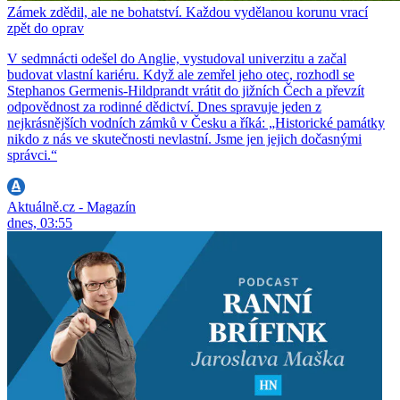
Zámek zdědil, ale ne bohatství. Každou vydělanou korunu vrací
zpět do oprav
V sedmnácti odešel do Anglie, vystudoval univerzitu a začal
budovat vlastní kariéru. Když ale zemřel jeho otec, rozhodl se
Stephanos Germenis-Hildprandt vrátit do jižních Čech a převzít
odpovědnost za rodinné dědictví. Dnes spravuje jeden z
nejkrásnějších vodních zámků v Česku a říká: „Historické památky
nikdo z nás ve skutečnosti nevlastní. Jsme jen jejich dočasnými
správci.“
Aktuálně.cz - Magazín
dnes, 03:55