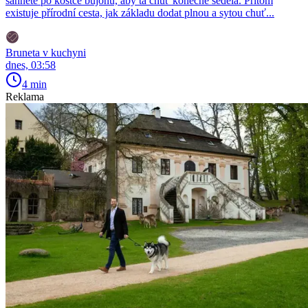
sáhnete po kostce bujónu, aby ta chuť konečně seděla. Přitom
existuje přírodní cesta, jak základu dodat plnou a sytou chuť...
Bruneta v kuchyni
dnes, 03:58
4 min
Reklama