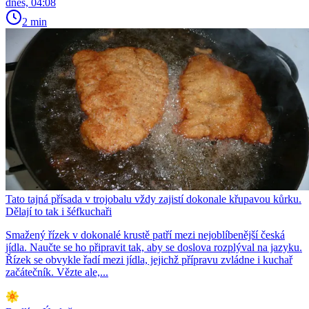
dnes, 04:08
2 min
Tato tajná přísada v trojobalu vždy zajistí dokonale křupavou kůrku.
Dělají to tak i šéfkuchaři
Smažený řízek v dokonalé krustě patří mezi nejoblíbenější česká
jídla. Naučte se ho připravit tak, aby se doslova rozplýval na jazyku.
Řízek se obvykle řadí mezi jídla, jejichž přípravu zvládne i kuchař
začátečník. Vězte ale,...