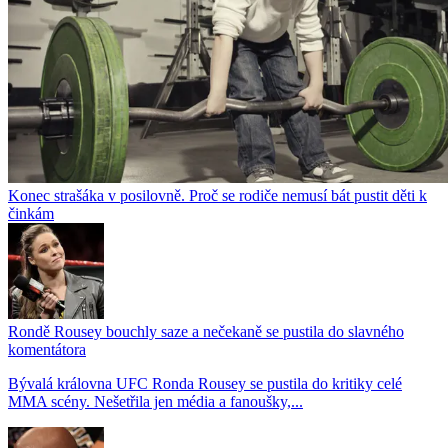
Konec strašáka v posilovně. Proč se rodiče nemusí bát pustit děti k
činkám
Rondě Rousey bouchly saze a nečekaně se pustila do slavného
komentátora
Bývalá královna UFC Ronda Rousey se pustila do kritiky celé
MMA scény. Nešetřila jen média a fanoušky,...