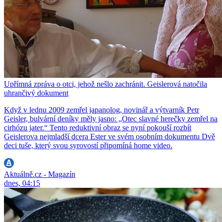
Upřímná zpráva o otci, jehož nešlo zachránit. Geislerová natočila
uhrančivý dokument
Když v lednu 2009 zemřel japanolog, novinář a výtvarník Petr
Geisler, bulvární deníky měly jasno: „Otec slavné herečky zemřel na
cirhózu jater.“ Tento reduktivní obraz se nyní pokouší rozbít
Geislerova nejmladší dcera Ester ve svém osobním dokumentu Dvě
deci tuše, který svou syrovostí připomíná home video.
Aktuálně.cz - Magazín
dnes, 04:15