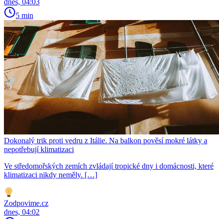
dnes, 04:03
5 min
Dokonalý trik proti vedru z Itálie. Na balkon pověsí mokré látky a
nepotřebují klimatizaci
Ve středomořských zemích zvládají tropické dny i domácnosti, které
klimatizaci nikdy neměly. […]
Zodpovime.cz
dnes, 04:02