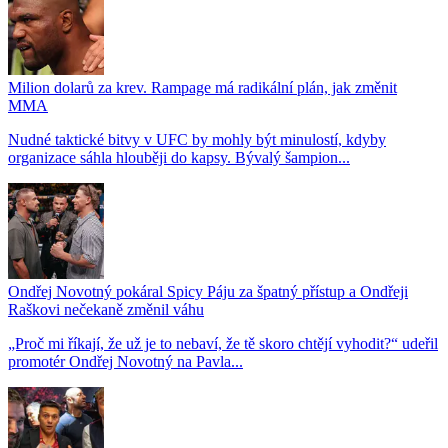
Milion dolarů za krev. Rampage má radikální plán, jak změnit
MMA
Nudné taktické bitvy v UFC by mohly být minulostí, kdyby
organizace sáhla hlouběji do kapsy. Bývalý šampion...
Ondřej Novotný pokáral Spicy Páju za špatný přístup a Ondřeji
Raškovi nečekaně změnil váhu
„Proč mi říkají, že už je to nebaví, že tě skoro chtějí vyhodit?“ udeřil
promotér Ondřej Novotný na Pavla...