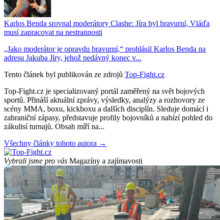
Karlos Benda srovnal moderátory Clashe: Jíra byl bravurní, Vláďa
musí zapracovat na nestrannosti
„Jako moderátor je opravdu bravurní,“ prohlásil Karlos Benda na
adresu Jakuba Jíry, jehož nedávný konec v...
Tento článek byl publikován ze zdrojů
Top-Fight.cz
Top-Fight.cz je specializovaný portál zaměřený na svět bojových
sportů. Přináší aktuální zprávy, výsledky, analýzy a rozhovory ze
scény MMA, boxu, kickboxu a dalších disciplín. Sleduje domácí i
zahraniční zápasy, představuje profily bojovníků a nabízí pohled do
zákulisí turnajů. Obsah míří na...
Všechny články tohoto autora →
Vybrali jsme pro vás
Magazíny a zajímavosti