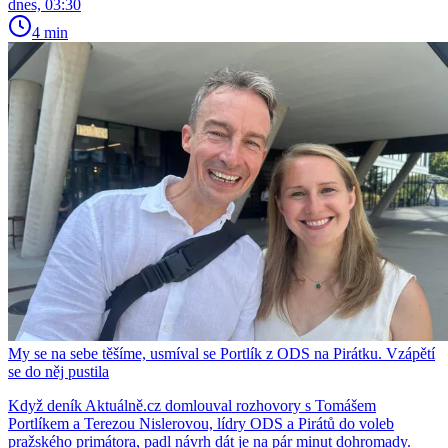
dnes, 03:30
4 min
My se na sebe těšíme, usmíval se Portlík z ODS na Pirátku. Vzápětí
se do něj pustila
Když deník Aktuálně.cz domlouval rozhovory s Tomášem
Portlíkem a Terezou Nislerovou, lídry ODS a Pirátů do voleb
pražského primátora, padl návrh dát je na pár minut dohromady.