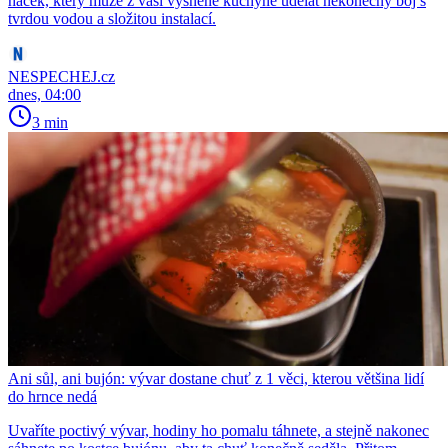
háček, který může z vaší vysněné kuchyně udělat nekonečný boj s
tvrdou vodou a složitou instalací.
NESPECHEJ.cz
dnes, 04:00
3 min
Ani sůl, ani bujón: vývar dostane chuť z 1 věci, kterou většina lidí
do hrnce nedá
Uvaříte poctivý vývar, hodiny ho pomalu táhnete, a stejně nakonec