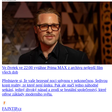
Ve čtvrtek ve 22:00 vytáhne Prima MAX z archivu nejlepší film
všech dob
Představte si, že vaše bezesné noci splynou v nekonečnou, šedivou
kopii reality, ze které není úniku. Pak ale stačí jedno náhodné
setkání, jediný divoký nápad a zrodí se brutální společenství, které
otřese základy moderního světa.
FAJNTIP.cz