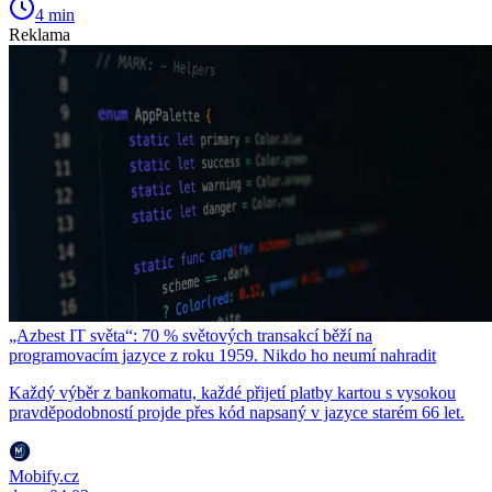
4 min
Reklama
„Azbest IT světa“: 70 % světových transakcí běží na
programovacím jazyce z roku 1959. Nikdo ho neumí nahradit
Každý výběr z bankomatu, každé přijetí platby kartou s vysokou
pravděpodobností projde přes kód napsaný v jazyce starém 66 let.
Mobify.cz