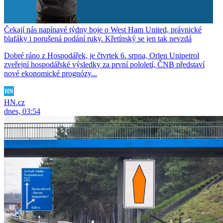
Čekají nás napínavé týdny boje o West Ham United, právnické
blafáky i porušená podání ruky. Křetínský se jen tak nevzdá
Dobré ráno z Hospodářek, je čtvrtek 6. srpna, Orlen Unipetrol
zveřejní hospodářské výsledky za první pololetí, ČNB představí
nové ekonomické prognózy...
HN.cz
dnes, 03:54