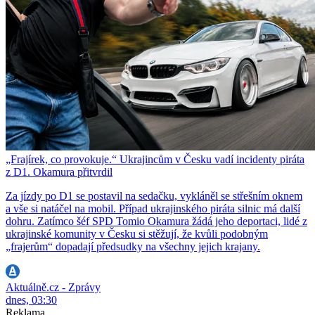
„Frajírek, co provokuje.“ Ukrajincům v Česku vadí incidenty piráta
z D1. Okamura přitvrdil
Za jízdy po D1 se postavil na sedačku, vykláněl se střešním oknem
a vše si natáčel na mobil. Případ ukrajinského piráta silnic má další
dohru. Zatímco šéf SPD Tomio Okamura žádá jeho deportaci, lidé z
ukrajinské komunity v Česku si stěžují, že kvůli podobným
„frajerům“ dopadají předsudky na všechny jejich krajany.
Aktuálně.cz - Zprávy
dnes, 03:30
Reklama