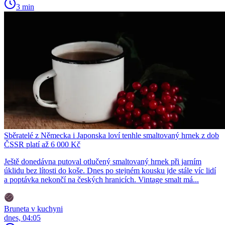
3 min
Sběratelé z Německa i Japonska loví tenhle smaltovaný hrnek z dob
ČSSR platí až 6 000 Kč
Ještě donedávna putoval otlučený smaltovaný hrnek při jarním
úklidu bez lítosti do koše. Dnes po stejném kousku jde stále víc lidí
a poptávka nekončí na českých hranicích. Vintage smalt má...
Bruneta v kuchyni
dnes, 04:05