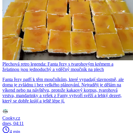
Plechová retro legenda: Fanta řezy s tvarohovým krémem a
želatinou jsou jednoduchý a vděčný moučník na plech
Fanta řezy patří k těm moučníkům, které vypadají slavnostně, ale
doma je zvládnu i bez velkého plánování. Nejraději je dělám na
víkend nebo na návštěvu, protože kakaový korpus, tvarohová
vrstva, mandarinky a vršek z Fanty vytvoří svěží a lehký dezert,
který se dobře krájí a ještě lépe jí.
Cooky.cz
dnes, 04:11
4 min