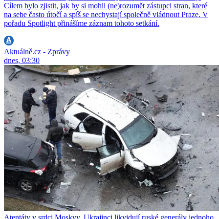
Cílem bylo zjistit, jak by si mohli (ne)rozumět zástupci stran, které
na sebe často útočí a spíš se nechystají společně vládnout Praze. V
pořadu Spotlight přinášíme záznam tohoto setkání.
Aktuálně.cz - Zprávy
dnes, 03:30
Atentáty v srdci Moskvy. Ukrajinci likvidují ruské generály jednoho