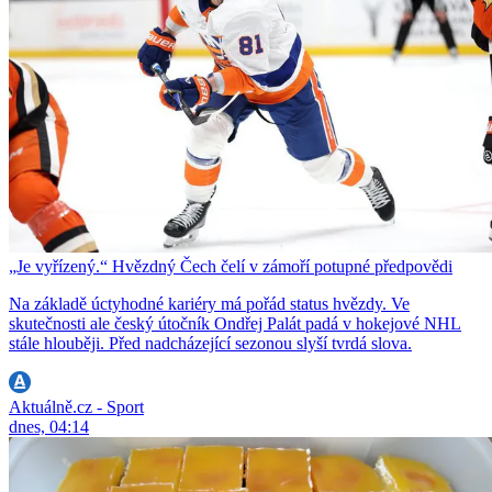
„Je vyřízený.“ Hvězdný Čech čelí v zámoří potupné předpovědi
Na základě úctyhodné kariéry má pořád status hvězdy. Ve
skutečnosti ale český útočník Ondřej Palát padá v hokejové NHL
stále hlouběji. Před nadcházející sezonou slyší tvrdá slova.
Aktuálně.cz - Sport
dnes, 04:14