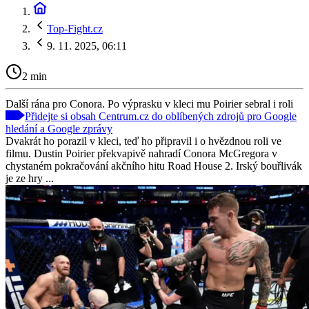
Top-Fight.cz
9. 11. 2025, 06:11
2 min
Další rána pro Conora. Po výprasku v kleci mu Poirier sebral i roli
Přidejte si obsah Centrum.cz do oblíbených zdrojů pro Google
hledání a Google zprávy
Dvakrát ho porazil v kleci, teď ho připravil i o hvězdnou roli ve
filmu. Dustin Poirier překvapivě nahradí Conora McGregora v
chystaném pokračování akčního hitu Road House 2. Irský bouřlivák
je ze hry ...