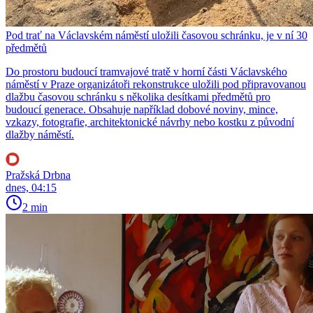
Pod trať na Václavském náměstí uložili časovou schránku, je v ní 30
předmětů
Do prostoru budoucí tramvajové tratě v horní části Václavského
náměstí v Praze organizátoři rekonstrukce uložili pod připravovanou
dlažbu časovou schránku s několika desítkami předmětů pro
budoucí generace. Obsahuje například dobové noviny, mince,
vzkazy, fotografie, architektonické návrhy nebo kostku z původní
dlažby náměstí.
Pražská Drbna
dnes, 04:15
2 min