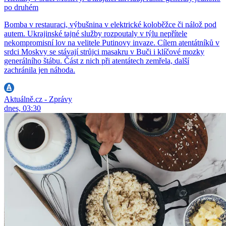
po druhém
Bomba v restauraci, výbušnina v elektrické koloběžce či nálož pod
autem. Ukrajinské tajné služby rozpoutaly v týlu nepřítele
nekompromisní lov na velitele Putinovy invaze. Cílem atentátníků v
srdci Moskvy se stávají strůjci masakru v Buči i klíčové mozky
generálního štábu. Část z nich při atentátech zemřela, další
zachránila jen náhoda.
Aktuálně.cz - Zprávy
dnes, 03:30